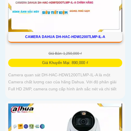
CAMERA DAHUA DH-HAC-HDW1200TLMP-IL-A
Giá Bán: 1,250,000 ₫
Giá Khuyến Mại: 890,000 ₫
Camera quan sát DH-HAC-HDW1200TLMP-IL-A là một
Camera chất lượng cao của hãng Dahua. Với độ phân giải
Full HD 2MP, camera cung cấp hình ảnh sắc nét và chi tiết