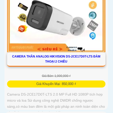
CAMERA THÂN ANALOG HIKVISION DS-2CE17D0T-LTS ĐÀM
THOẠI 2 CHIỀU
Giá Bán: 1,000,000 ₫
Giá Khuyến Mại: 850,000 ₫
Camera DS-2CE17D0T-LTS 2.0 MP Full HD 1080P tích hợp
micro và loa Sử dụng công nghệ DWDR chống ngược
sáng,có màu ban đêm là một giải pháp an ninh toàn diện cho
gia đình, cơ quan và doanh nghiệp