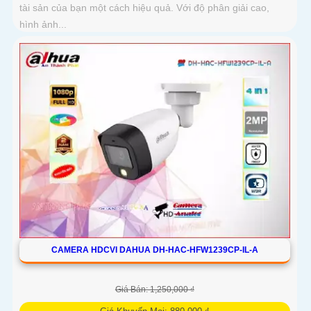
tài sản của bạn một cách hiệu quả. Với độ phân giải cao,
hình ảnh...
CAMERA HDCVI DAHUA DH-HAC-HFW1239CP-IL-A
Giá Bán: 1,250,000 ₫