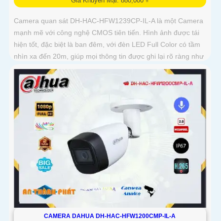
Giá Khuyến Mại: 880,000 ₫
Camera quan sát DH-HAC-HFW1239CP-IL-A là một Camera
mạnh mẽ với công nghệ CMOS tiên tiến. Hình ảnh được tái
hiện tốt, đặc biệt là ban đêm, với đèn LED Full Color có tầm
nhìn xa đến 20m, giúp mọi thông tin được ghi lại rõ ràng như
ban ngày
CAMERA DAHUA DH-HAC-HFW1200CMP-IL-A