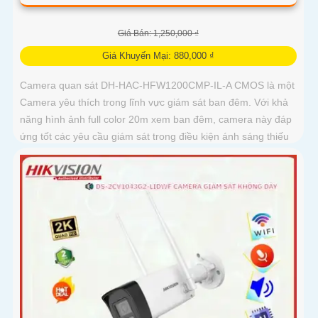
Giá Bán: 1,250,000 ₫
Giá Khuyến Mại: 880,000 ₫
Camera quan sát DH-HAC-HFW1200CMP-IL-A CMOS là một
Camera yêu thích trong lĩnh vực giám sát ban đêm. Với khả
năng hình ảnh full color 20m xem ban đêm, camera này đáp
ứng tốt các yêu cầu giám sát trong điều kiện ánh sáng thiếu