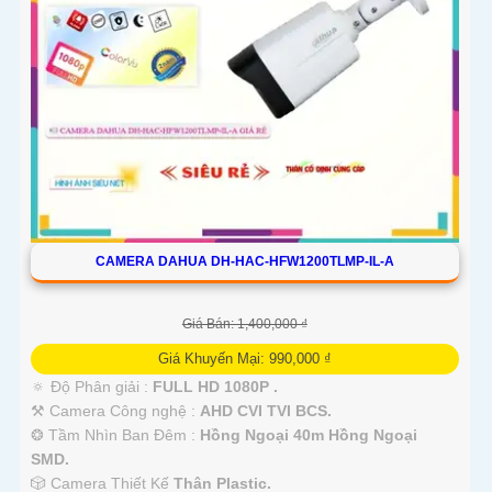
CAMERA DAHUA DH-HAC-HFW1200TLMP-IL-A
Giá Bán: 1,400,000 ₫
Giá Khuyến Mại: 990,000 ₫
🔅 Độ Phân giải :
FULL HD 1080P .
⚒ Camera Công nghệ :
AHD CVI TVI BCS.
❂ Tầm Nhìn Ban Đêm :
Hồng Ngoại 40m Hồng Ngoại
SMD.
🎲 Camera Thiết Kế
Thân Plastic.