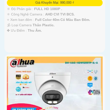
Giá Khuyến Mại: 990,000 ₫
🔆 Độ Phân giải :
FULL HD 1080P .
⚛️ Công Nghệ Camera :
AHD CVI TVI BCS.
⭐ Xem ban đêm :
Full Color 40m Có Màu Ban Ðêm.
🕉️ Loại Camera
Thân Plastic.
️✤ Ưu Điểm :
Thu Âm.