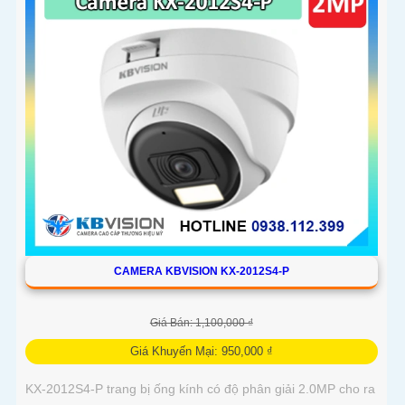
CAMERA KBVISION KX-2012S4-P
Giá Bán: 1,100,000 ₫
Giá Khuyến Mại: 950,000 ₫
KX-2012S4-P trang bị ống kính có độ phân giải 2.0MP cho ra