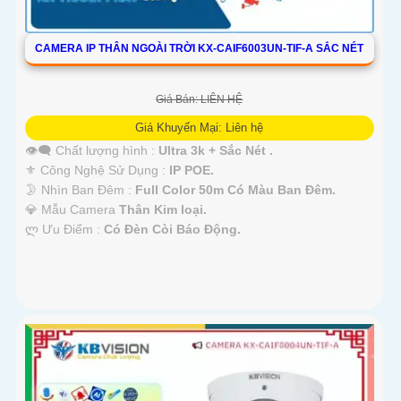
CAMERA IP THÂN NGOÀI TRỜI KX-CAIF6003UN-TIF-A SẮC NÉT
Giá Bán: LIÊN HỆ
Giá Khuyến Mại: Liên hệ
👁️‍🗨 Chất lượng hình :
Ultra 3k + Sắc Nét .
⚜️ Công Nghệ Sử Dụng :
IP POE.
🌛 Nhìn Ban Đêm :
Full Color 50m Có Màu Ban Ðêm.
💎 Mẫu Camera
Thân Kim loại.
️ლ Ưu Điểm :
Có Ðèn Còi Báo Động.