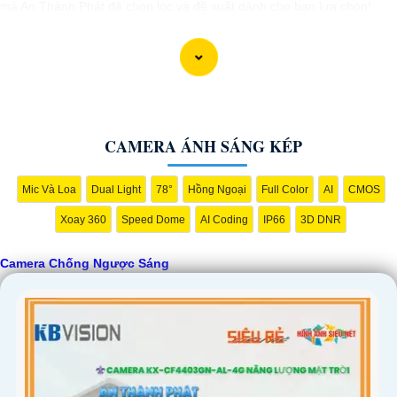
mà An Thành Phát đã chọn lọc và đề xuất dành cho bạn lựa chọn!
CAMERA ÁNH SÁNG KÉP
Mic Và Loa
Dual Light
78°
Hồng Ngoại
Full Color
AI
CMOS
Xoay 360
Speed Dome
AI Coding
IP66
3D DNR
'
Camera Chống Ngược Sáng