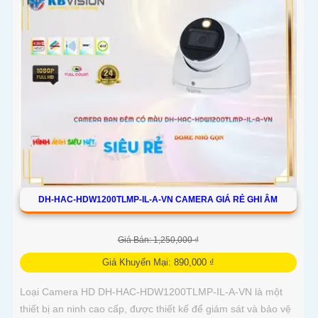
DH-HAC-HDW1200TLMP-IL-A-VN CAMERA GIÁ RẺ GHI ÂM
Giá Bán: 1,250,000 ₫
Giá Khuyến Mại: 890,000 ₫
Loại Camera HD DH-HAC-HDW1200TLMP-IL-A-VN là một
thiết bị an ninh cao cấp, được thiết kế để giám sát và bảo vệ