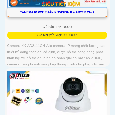
CAMERA IP POE THÂN KBVISION KX-AD2111CN-A
Giá Bán: 1,440,000 ₫
Giá Khuyến Mại: 936,000 ₫
Camera KX-AD2111CN-A là camera IP mạng chất lượng cao
thiết kế dạng thân dài cố định, được hỗ trợ công nghệ phát
hiện người, hỗ trợ ghi hình độ phân giải độ nét cao 2.0MP,
camera trang bị ánh sáng kép thông minh cho phép chuyển
đổi linh hoạt giữa chế độ hồng ngoại và led trợ sáng ban
đêm, giúp giám sát bảo vệ an ninh ban đêm một cách linh
hoạt