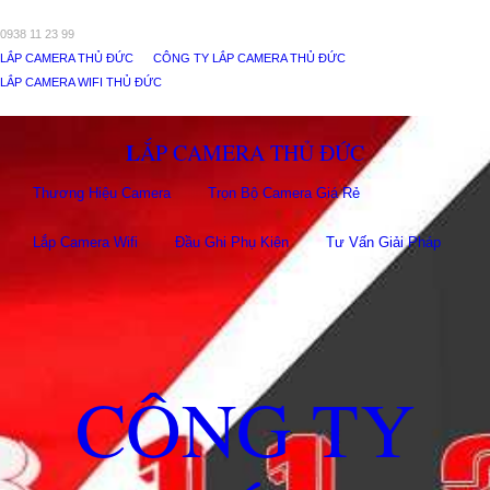
0938 11 23 99
LẮP CAMERA THỦ ĐỨC
CÔNG TY LẮP CAMERA THỦ ĐỨC
LẮP CAMERA WIFI THỦ ĐỨC
LẮP CAMERA THỦ ĐỨC
Thương Hiệu Camera
Trọn Bộ Camera Giá Rẻ
Lắp Camera Wifi
Đầu Ghi Phụ Kiên
Tư Vấn Giải Pháp
CÔNG TY