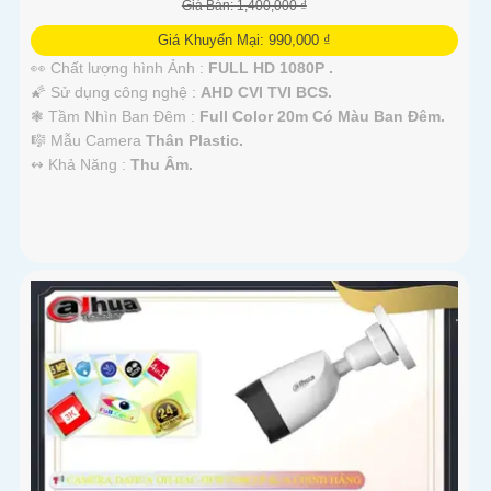
Giá Bán: 1,400,000 ₫
Giá Khuyến Mại: 990,000 ₫
👀 Chất lượng hình Ảnh :
FULL HD 1080P .
🌠 Sử dụng công nghệ :
AHD CVI TVI BCS.
❃ Tầm Nhìn Ban Đêm :
Full Color 20m Có Màu Ban Đêm.
🎼️ Mẫu Camera
Thân Plastic.
️↭ Khả Năng :
Thu Âm.