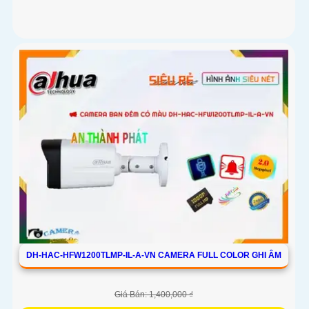
DH-HAC-HFW1200TLMP-IL-A-VN CAMERA FULL COLOR GHI ÂM
Giá Bán: 1,400,000 ₫