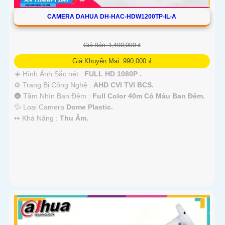
CAMERA DAHUA DH-HAC-HDW1200TP-IL-A
Giá Bán: 1,400,000 ₫
Giá Khuyến Mại: 990,000 ₫
☀️ Hình Ảnh Sắc nét :
FULL HD 1080P .
⚙ Trang Bị Công Nghệ :
AHD CVI TVI BCS.
🌚 Tầm Nhìn Ban Đêm :
Full Color 40m Có Màu Ban Đêm.
💦 Loại Camera
Dome Plastic.
️↭ Khả Năng :
Thu Âm.