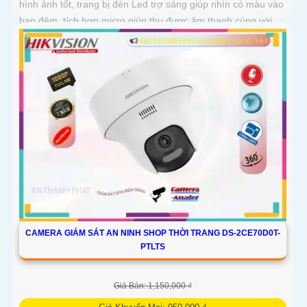
hình ảnh tốt, trang bị đèn Led trợ sáng giúp nhìn có màu vào
ban đêm, tích hợp micro giúp thu được âm thanh cùng với
hình ảnh, camera này sẽ sử dụng chung với đầu ghi hình
CAMERA GIÁM SÁT AN NINH SHOP THỜI TRANG DS-2CE70D0T-
PTLTS
Giá Bán: 1,150,000 ₫