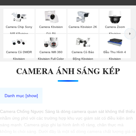
Camera Chip Sony
Camera Kbvision
Camera Kbvision 2K
Camera Zoom
NIR KBvision
Giá Rẻ
Kbvision
Camera Có DWDR
Camera Wifi 360
Camera Có Báo
Đầu Thu Hình 4
Kbvision
Kbvision Full Color
Động Kbvision
Kbvision
CAMERA ÁNH SÁNG KÉP
Camera Chống Ngược Sáng là dòng camera quan sát không thể thiếu
nhằm ứng phó với các trường hợp khu vực giám sát có điều kiện ánh
sáng mạnh. Camera giúp ghi lại hình ảnh rõ ràng, chân thực mà
không bị chói sáng. Dưới đây là một số dòng camera chất lượng giá rẻ