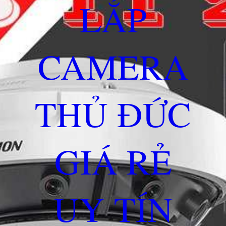
LẮP
CAMERA
THỦ ĐỨC
GIÁ RẺ
UY TÍN