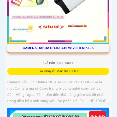
CAMERA DAHUA DH-HAC-HFW1200TLMP-IL-A
Giá Bán: 1,400,000 ₫
Giá Khuyến Mại: 990,000 ₫
Camera Đầu Ghi Dahua DH-HAC-HFW1200TLMP-IL-A là
một Camera giá rẻ được trang bị công nghệ giám sát ban
đêm Hồng Ngoại 40m, dẫn đến khả năng giám sát tốt nhất
trong điều kiện ánh sáng yếu. Độ phân giải FULL HD 1080P
cho hình ảnh sắc nét