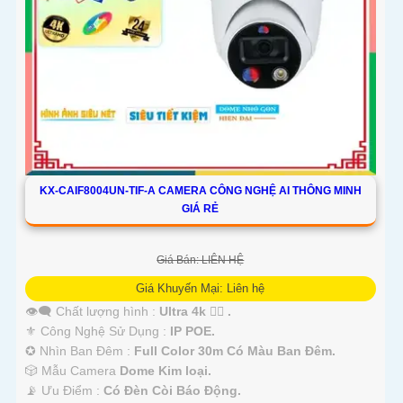
KX-CAIF8004UN-TIF-A CAMERA CÔNG NGHỆ AI THÔNG MINH
GIÁ RẺ
Giá Bán: LIÊN HỆ
Giá Khuyến Mại: Liên hệ
👁️‍🗨 Chất lượng hình :
Ultra 4k 👍🏾 .
⚜️ Công Nghệ Sử Dụng :
IP POE.
✪ Nhìn Ban Đêm :
Full Color 30m Có Màu Ban Ðêm.
🎲 Mẫu Camera
Dome Kim loại.
️📡 Ưu Điểm :
Có Ðèn Còi Báo Động.