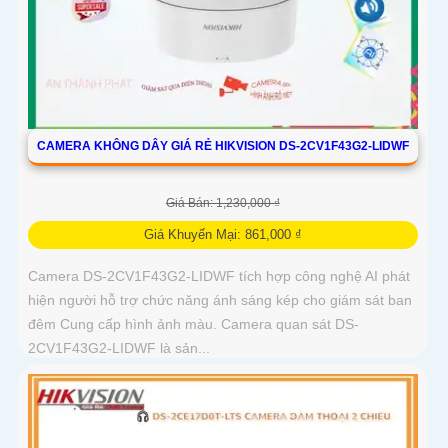
CAMERA KHÔNG DÂY GIÁ RẺ HIKVISION DS-2CV1F43G2-LIDWF
Giá Bán: 1,230,000 ₫
Giá Khuyến Mại: 861,000 ₫
Camera DS-2CV1F43G2-LIDWF tích hợp công nghệ AI phát
hiện người hỗ trợ chức năng ánh sáng kép cho giám sát ban
đêm Cung cấp hình ảnh màu. Camera quan sát DS-
2CV1F43G2-LIDWF là sản...