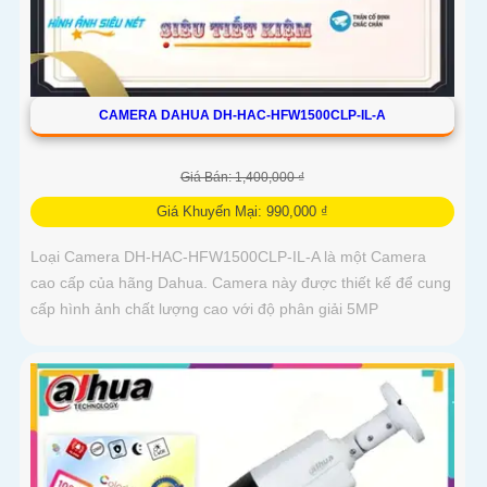
CAMERA DAHUA DH-HAC-HFW1500CLP-IL-A
Giá Bán: 1,400,000 ₫
Giá Khuyến Mại: 990,000 ₫
Loại Camera DH-HAC-HFW1500CLP-IL-A là một Camera
cao cấp của hãng Dahua. Camera này được thiết kế để cung
cấp hình ảnh chất lượng cao với độ phân giải 5MP