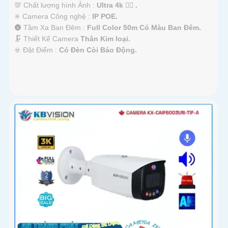
💯 Chất lượng hình Ảnh :
Ultra 4k 👍🏾 .
✳️ Camera Công nghệ :
IP POE.
🌚 Tầm Xa Ban Đêm :
Full Color 50m Có Màu Ban Ðêm.
🗜️ Thiết Kế Camera
Thân Kim loại.
️☣️ Đặt Điểm :
Có Ðèn Còi Báo Động.