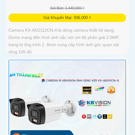
Giá Bán: 1,440,000 ₫
Giá Khuyến Mại: 936,000 ₫
Camera KX-AD2112CN-A là dòng camera thiết kế dạng
Dome mang đến hình ảnh sắc nét với độ phân giải 2.0MP,
trang bị ống kính 2. 8mm cung cấp hình ảnh góc quan sát
rộng 105 độ