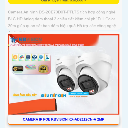
Giá Khuyến Mại: 950,000 ₫
Camera An Ninh DS-2CE70D0T-PTLTS tích hợp công nghệ
BLC HD Anlog đàm thoại 2 chiều tiết kiệm chi phí Full Color
20m giúp quan sát ban đêm hiệu quả Hỗ trợ các công nghệ
AHD, CVI,...
CAMERA IP POE KBVISION KX-AD2112CN-A 2MP