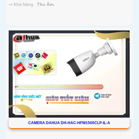
️⇝ Khả Năng :
Thu Âm.
CAMERA DAHUA DH-HAC-HFW1500CLP-IL-A