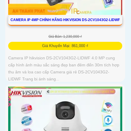
CAMERA IP 4MP CHÍNH HÃNG HIKVISION DS-2CV1043G2-LIDWF
Giá Bán: 1,230,000 ₫
Giá Khuyến Mại: 861,000 ₫
Camera IP hikvision DS-2CV1043G2-LIDWF 4.0 MP cung
cấp hình ảnh màu sắc sáng đẹp ban đêm đến 30m tích hợp
thu âm và loa cao cấp Camera giá rẻ DS-2CV1043G2-
LIDWF Trang bị ánh sáng...