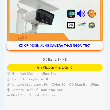
KX-CF4403GN-AL-4G CAMERA THÂN NGOÀI TRỜI
Giá Bán: LIÊN HỆ
Giá Khuyến Mại: Liên hệ
💯 Hình Ảnh Sắc nét :
Ultra 2k .
🕉️ Trang Bị Công Nghệ :
IP.
🌈 Khi xem thiếu sáng :
Full Color 30m Có Màu Ban Ðêm.
🐉️ Camera Thiết Kế
Thân Kim loại.
️⇝ Khả Năng :
Thu Âm Và Loa.