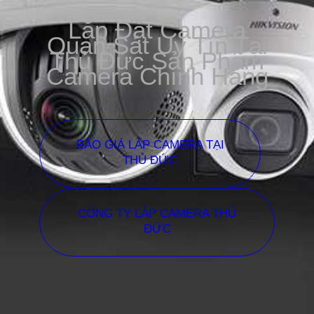
Lắp Đặt Camera
Quan Sát Uy Tín Tại
Thủ Đức Sản Phẩm
Camera Chính Hãng
BÁO GIÁ LẮP CAMERA TẠI
THỦ ĐỨC
CÔNG TY LẮP CAMERA THỦ
ĐỨC