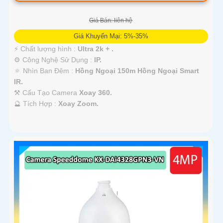
Giá Bán: liên hệ
Giá Khuyến Mại: 5%-35%
️⚡ Chất lượng hình :
Ultra 2k + .
⚙ Công Nghệ Sử Dụng :
IP.
🔅 Nhìn Ban Đêm :
Hồng Ngoại 150m Hồng Ngoại Smart
IR.
⚒ Cấu Tạo Camera
Xoay 360.
️🔮 Tích Hợp :
Xoay Zoom.