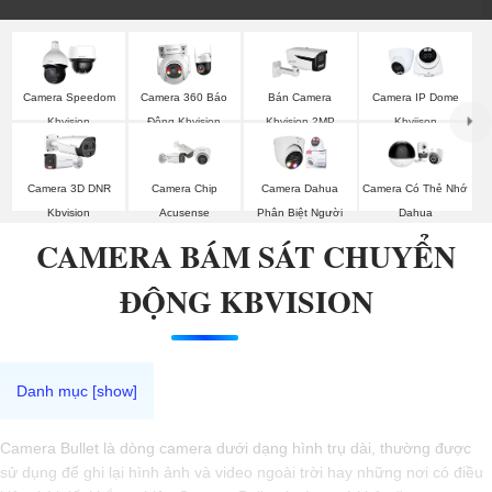
Camera Speedom
Camera 360 Báo
Bán Camera
Camera IP Dome
Kbvision
Động Kbvision
Kbvision 2MP
Kbviison
Camera 3D DNR
Camera Chip
Camera Dahua
Camera Có Thẻ Nhớ
Kbvision
Acusense
Phân Biệt Người
Dahua
CAMERA BÁM SÁT CHUYỂN
ĐỘNG KBVISION
Camera Bullet là dòng camera dưới dạng hình trụ dài, thường được
sử dụng để ghi lại hình ảnh và video ngoài trời hay những nơi có điều