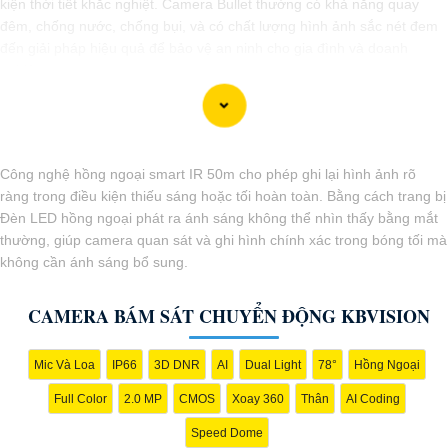
kiện thời tiết khắc nghiệt. Camera Bullet thường có khả năng quay
đêm, chống nước, chống bụi, và có chất lượng hình ảnh sắc nét đem
đến giải pháp hiệu quả để bảo vệ an ninh cho gia đình và doanh
nghiệp.
Công nghệ hồng ngoại smart IR 50m cho phép ghi lại hình ảnh rõ
ràng trong điều kiện thiếu sáng hoặc tối hoàn toàn. Bằng cách trang bị
Đèn LED hồng ngoại phát ra ánh sáng không thể nhìn thấy bằng mắt
thường, giúp camera quan sát và ghi hình chính xác trong bóng tối mà
không cần ánh sáng bổ sung.
CAMERA BÁM SÁT CHUYỂN ĐỘNG KBVISION
Mic Và Loa
IP66
3D DNR
AI
Dual Light
78°
Hồng Ngoại
'
Full Color
2.0 MP
CMOS
Xoay 360
Thân
AI Coding
Speed Dome