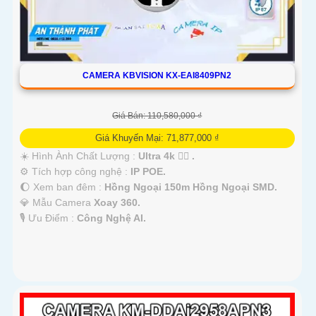
CAMERA KBVISION KX-EAI8409PN2
Giá Bán: 110,580,000 ₫
Giá Khuyến Mại: 71,877,000 ₫
☀️ Hình Ành Chất Lượng :
Ultra 4k 👍🏾 .
⚙ Tích hợp công nghệ :
IP POE.
🌔 Xem ban đêm :
Hồng Ngoại 150m Hồng Ngoại SMD.
💎 Mẫu Camera
Xoay 360.
️🎙 Ưu Điểm :
Công Nghệ AI.