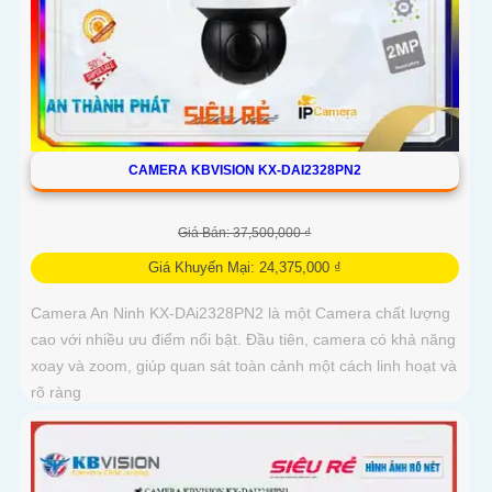
CAMERA KBVISION KX-DAI2328PN2
Giá Bán: 37,500,000 ₫
Giá Khuyến Mại: 24,375,000 ₫
Camera An Ninh KX-DAi2328PN2 là một Camera chất lượng
cao với nhiều ưu điểm nổi bật. Đầu tiên, camera có khả năng
xoay và zoom, giúp quan sát toàn cảnh một cách linh hoạt và
rõ ràng