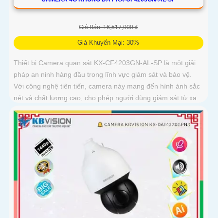
Giá Bán: 16,517,000 ₫
Giá Khuyến Mại: 30%
Thiết bị Camera quan sát KX-CF4203GN-AL-SP là một giải
pháp an ninh hàng đầu trong lĩnh vực giám sát và bảo vệ.
Với công nghệ tiên tiến, camera này mang đến hình ảnh sắc
nét và chất lượng cao, cho phép người dùng giám sát từ xa
một cách dễ dàng