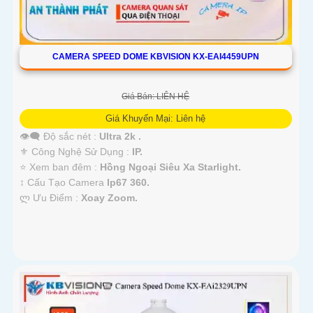
CAMERA SPEED DOME KBVISION KX-EAI4459UPN
Giá Bán: LIÊN HỆ
Giá Khuyến Mại: Liên hệ
👁️‍🗨 Độ sắc nét :
Ultra 2k .
⚜️ Công Nghệ Sử Dụng :
IP.
⭐ Xem ban đêm :
Hồng Ngoại Siêu Xa Starlight.
↕️ Cấu Tạo Camera
Ip67 360.
️ლ Ưu Điểm :
Xoay Zoom.