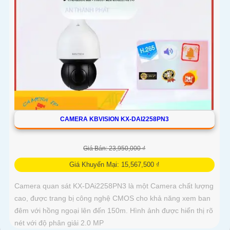
CAMERA KBVISION KX-DAI2258PN3
Giá Bán: 23,950,000 ₫
Giá Khuyến Mại: 15,567,500 ₫
Camera quan sát KX-DAi2258PN3 là một Camera chất lượng
cao, được trang bị công nghệ CMOS cho khả năng xem ban
đêm với hồng ngoại lên đến 150m. Hình ảnh được hiển thị rõ
nét với độ phân giải 2.0 MP