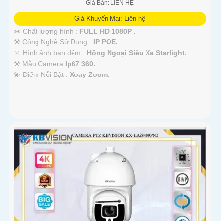
Giá Bán: LIÊN HỆ
Giá Khuyến Mại: Liên hệ
👀 Chất lượng hình :
FULL HD 1080P .
⚒ Công Nghệ Sử Dụng :
IP POE.
🔅 Hình ảnh ban đêm :
Hồng Ngoại Siêu Xa Starlight.
⚒ Mẫu Camera
Ip67 360.
️💫 Điểm Nỗi Bật :
Xoay Zoom.