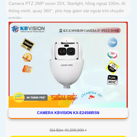
Camera PTZ 2MP zoom 25X, Starlight, hồng ngoại 100m, AI
thông minh, quay 360°, phù hợp giám sát ngoài trời chuyên
nghiệp
CAMERA KBVISION KX-E2458IRSN
Giá Bán: 91,500,000 ₫