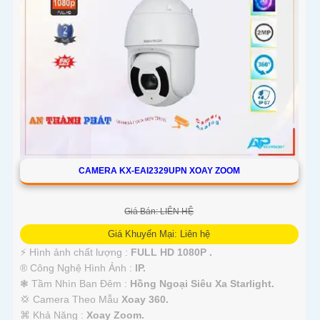
CAMERA KX-EAI2329UPN XOAY ZOOM
Giá Bán: LIÊN HỆ
Giá Khuyến Mại: Liên hệ
️⚡ Hình ảnh chất lượng :
FULL HD 1080P .
®️ Công Nghệ Hình Ảnh :
IP.
❃ Tầm Nhìn Ban Đêm :
Hồng Ngoại Siêu Xa Starlight.
💢 Camera Theo Mẫu
Xoay 360.
️⌘ Khả Năng :
Xoay Zoom.