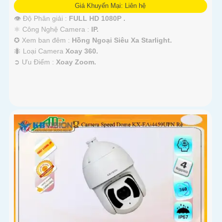
Giá Khuyến Mại: Liên hệ
👁 Độ Phân giải :
FULL HD 1080P .
⚛️ Công Nghệ Camera :
IP.
✪ Xem ban đêm :
Hồng Ngoại Siêu Xa Starlight.
🐜 Loại Camera
Xoay 360.
️➲ Ưu Điểm :
Xoay Zoom.