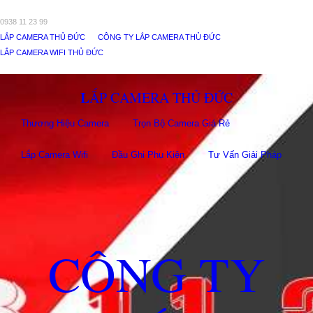
0938 11 23 99
LẮP CAMERA THỦ ĐỨC
CÔNG TY LẮP CAMERA THỦ ĐỨC
LẮP CAMERA WIFI THỦ ĐỨC
LẮP CAMERA THỦ ĐỨC
Thương Hiệu Camera
Trọn Bộ Camera Giá Rẻ
Lắp Camera Wifi
Đầu Ghi Phụ Kiên
Tư Vấn Giải Pháp
CÔNG TY