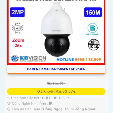
CAMERA KM-DDAI2958APN3 KBVISION
Giá Bán: 00 ₫
Giá Khuyến Mại: 5%-35%
✨ Hình Ảnh Sắc nét :
FULL HD 1080P .
🏆 Công Nghệ Hình Ảnh :
IP.
🌜 Tầm Xa Ban Đêm :
Hồng Ngoại 150m Hồng Ngoại