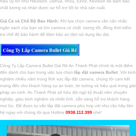
hiệu uy tín như Hikvision, Dahua, Imou, Ezviz, Kbvision để đảm bảo
chất lượng và nhận được sự hỗ trợ tốt từ nhà sản xuất.
Giá Cả và Chế Độ Bảo Hành:
Khi lựa chọn camera cần cân nhắc
ngân sách của bạn và tìm camera có chất lượng tốt, đồng thời kiểm
tra chế độ bảo hành để đảm bảo an tâm sử dụng lâu dài.
Công Ty Lắp Camera Bullet Giá Rẻ
Công Ty Lắp Camera Bullet Giá Rẻ An Thành Phát chính là một điểm
đến dành cho bạn trong việc lựa chọn
lắp đặt camera Bullet
. Với kinh
nghiệm nhiều năm trong lĩnh vực lắp đặt camera, chúng tôi cam kết
mang đến cho khách hàng sự an toàn, tin tưởng và hiệu quả trong giải
pháp an ninh. An Thành Phát sở hữu đội ngũ kỹ thuật viên chuyên
nghiệp, giàu kinh nghiệm và nhiệt tình, sẵn sàng hỗ trợ khách hàng
mọi lúc. Để được tư vấn lắp đặt camera phù hợp với nhu cầu hãy liên
hệ ngay với chúng tôi qua Hotline
0938.112.399
nhé!