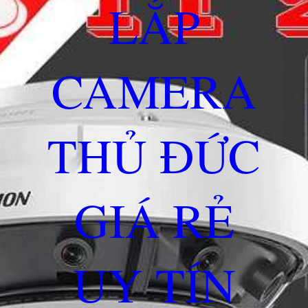
LẮP
CAMERA
THỦ ĐỨC
GIÁ RẺ
UY TÍN