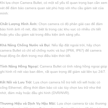
Khi lựa chọn Camera Bullet, có một số yếu tố quan trọng bạn cần xem
xét để đảm bảo camera quan sát phù hợp với nhu cầu giám sát của
mình:
Chất Lượng Hình Ảnh:
Chọn camera có độ phân giải cao để đảm
bảo hình ảnh rõ nét, đặc biệt là trong các khu vực có nhiều chi tiết
hoặc yêu cầu giám sát trong điều kiện ánh sáng yếu.
Khả Năng Chống Nước và Bụi
: Nếu lắp đặt ngoài trời, hãy chọn
camera Bullet có chỉ số chống nước và bụi (IP66, IP67) để camera
hoạt động ổn định trong mọi điều kiện thời tiết.
Tính Năng Hồng Ngoại:
Camera Bullet có tính năng hồng ngoại giúp
ghi hình rõ nét vào ban đêm, rất quan trọng để giám sát liên tục 24/7.
Kết Nối và Lưu Trữ:
Lựa chọn camera hỗ trợ kết nối wifi hoặc có
cổng Ethernet, đồng thời đảm bảo có các tùy chọn lưu trữ như thẻ
nhớ, đám mây hoặc đầu ghi hình (DVR/NVR).
Thương Hiệu và Dịch Vụ Hậu Mãi:
Lựa chọn camera từ các thương