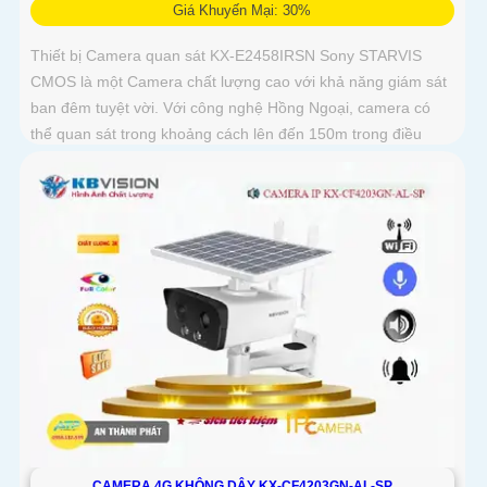
Giá Khuyến Mại: 30%
Thiết bị Camera quan sát KX-E2458IRSN Sony STARVIS
CMOS là một Camera chất lượng cao với khả năng giám sát
ban đêm tuyệt vời. Với công nghệ Hồng Ngoại, camera có
thể quan sát trong khoảng cách lên đến 150m trong điều
kiện thiếu sáng
CAMERA 4G KHÔNG DÂY KX-CF4203GN-AL-SP