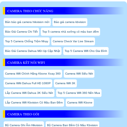
CAMERA THEO CHỨC NĂNG
Bản báo giá camera hikvision mới
Báo giá camera kbvision
Báo Giá Camera Chi Tiết
Top 5 camera nhà xưởng có màu ban đêm
Top 5 Camera Chống Trộm Nhạy
Camera Check Var Live Stream
Báo Giá Camera Dahua Mới Up Cập Nhật
Top 5 Camera Wifi Cho Gia Đình
CAMERA KẾT NỐI WIFI
Camera Wifi Chính Hãng Kbone Xoay 360
Camera Wifi Siêu Nét
Camera Wifii Dahua Full HD 1080P
Camera Wifi 3K
Lắp Camera Wifi Dahua 3K Siêu Nét
Top 5 Camera Wifi 360 Nên Mua
Lắp Camera Wifi Kbvision Có Màu Ban Đêm
Camera Wifi Kbone
CAMERA THEO GÓI
Bộ Camera Ghi Âm Hikvision
Bộ Camera Ban Đêm Có Màu Kbvision