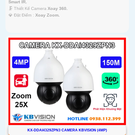
Smart IR.
🗜️ Thiết Kế Camera
Xoay 360.
️💎 Đặt Điểm :
Xoay Zoom.
KX-DDAI4329ZPN3 CAMERA KBVISION (4MP)