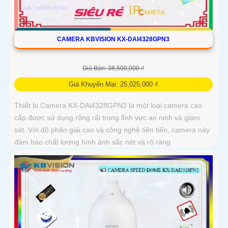
CAMERA KBVISION KX-DAI4328GPN3
Giá Bán: 38,500,000 ₫
Giá Khuyến Mại: 25,025,000 ₫
Thiết bị Camera KX-DAi4328GPN3 là một loại camera cao
cấp được sử dụng rộng rãi trong lĩnh vực an ninh và giám
sát. Với độ phân giải cao và công nghệ tiên tiến, camera này
đảm bảo chất lượng hình ảnh sắc nét và rõ ràng