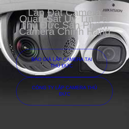
Lắp Đặt Camera
Quan Sát Uy Tín Tại
Thủ Đức Sản Phẩm
Camera Chính Hãng
BÁO GIÁ LẮP CAMERA TẠI
THỦ ĐỨC
CÔNG TY LẮP CAMERA THỦ
ĐỨC