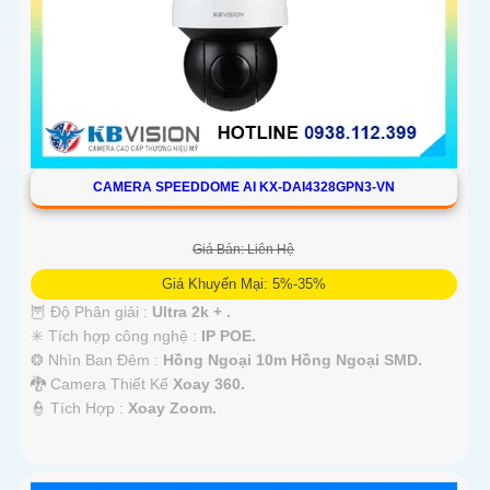
CAMERA SPEEDDOME AI KX-DAI4328GPN3-VN
Giá Bán: Liên Hệ
Giá Khuyến Mại: 5%-35%
🦉 Độ Phân giải :
Ultra 2k + .
✳️ Tích hợp công nghệ :
IP POE.
❂ Nhìn Ban Đêm :
Hồng Ngoại 10m Hồng Ngoại SMD.
🐉️ Camera Thiết Kế
Xoay 360.
️👮 Tích Hợp :
Xoay Zoom.