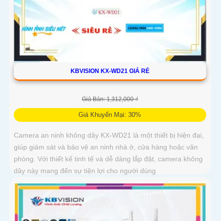
KBVISION KX-WD21 GIÁ RẺ
Giá Bán: 1,312,000 ₫
Giá Khuyến Mại: 30%
Camera an ninh không dây KX-WD21 là một thiết bị hiện đại,
giúp giám sát và bảo vệ an ninh nhà ở, cửa hàng hoặc văn
phòng. Với thiết kế tinh tế và dễ dàng lắp đặt, camera không
dây này mang đến sự tiện lợi cho người dùng