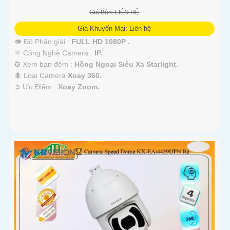
Giá Bán: LIÊN HỆ
Giá Khuyến Mại: Liên hệ
👁 Độ Phân giải :
FULL HD 1080P .
⚛️ Công Nghệ Camera :
IP.
✪ Xem ban đêm :
Hồng Ngoại Siêu Xa Starlight.
🐜 Loại Camera
Xoay 360.
️➲ Ưu Điểm :
Xoay Zoom.