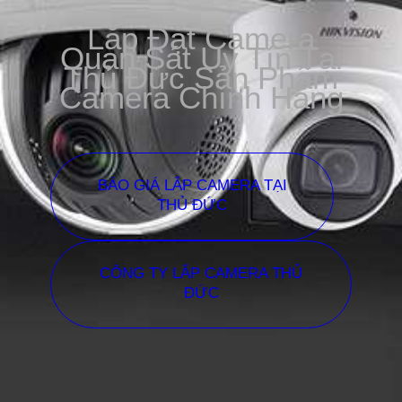
Lắp Đặt Camera
Quan Sát Uy Tín Tại
Thủ Đức Sản Phẩm
Camera Chính Hãng
BÁO GIÁ LẮP CAMERA TẠI
THỦ ĐỨC
CÔNG TY LẮP CAMERA THỦ
ĐỨC