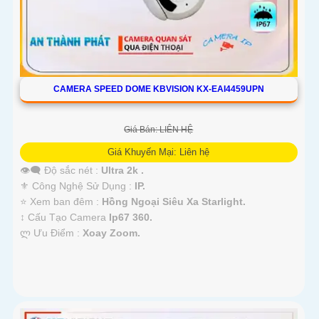
CAMERA SPEED DOME KBVISION KX-EAI4459UPN
Giá Bán: LIÊN HỆ
Giá Khuyến Mại: Liên hệ
👁️‍🗨 Độ sắc nét :
Ultra 2k .
⚜️ Công Nghệ Sử Dụng :
IP.
⭐ Xem ban đêm :
Hồng Ngoại Siêu Xa Starlight.
↕️ Cấu Tạo Camera
Ip67 360.
️ლ Ưu Điểm :
Xoay Zoom.