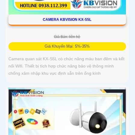
CAMERA KBVISION KX-S5L
Giá Bán: liên hệ
Giá Khuyến Mại: 5%-35%
Camera quan sát KX-S5L có chức năng màu ban đêm và kết
nối Wifi. Thiết bị tích hợp chức năng bảo vệ thông minh
chống xâm nhập khu vực định sẵn trên ống kính