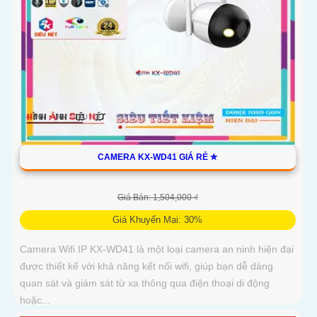
CAMERA KX-WD41 GIÁ RẺ ✮
Giá Bán: 1,504,000 ₫
Giá Khuyến Mại: 30%
Camera Wifi IP KX-WD41 là một loại camera an ninh hiện đại
được thiết kế với khả năng kết nối wifi, giúp bạn dễ dàng
quan sát và giám sát từ xa thông qua điện thoại di động
hoặc...