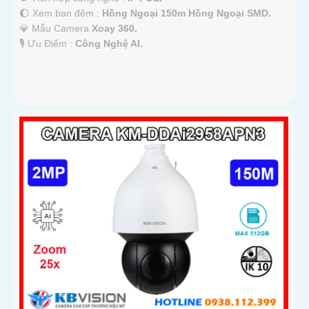
🌔 Xem ban đêm :
Hồng Ngoại 150m Hồng Ngoại SMD.
💎 Mẫu Camera
Xoay 360.
️🎙 Ưu Điểm :
Công Nghệ AI.