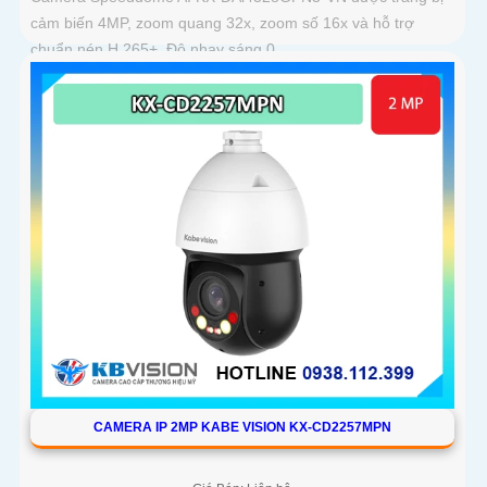
cảm biến 4MP, zoom quang 32x, zoom số 16x và hỗ trợ
chuẩn nén H.265+. Độ nhạy sáng 0
CAMERA IP 2MP KABE VISION KX-CD2257MPN