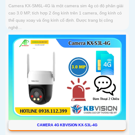
Camera KX-SM6L-4G là một camera sim 4g có độ phân giải
cao 3.0 MP, tích hợp 2 ống kính trên 1 camera, ống kính có
thể quay xoay và ống kính cố định. Được trang bị công
nghệ...
CAMERA 4G KBVISION KX-S3L-4G