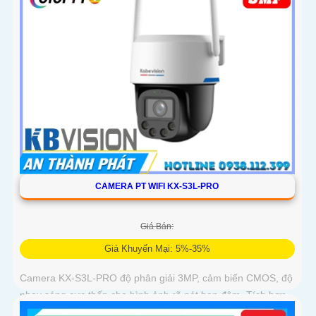
CAMERA PT WIFI KX-S3L-PRO
Giá Bán:
Giá Khuyến Mại: 5%-35%
Camera KX-S3L-PRO độ phân giải 3MP, cảm biến CMOS, độ
nhạy sáng cực thấp cho hình ảnh rõ nét ban đêm. Tích hợp
WiFi 6, hỗ trợ Auto Tracking, phát hiện người và phương tiện,