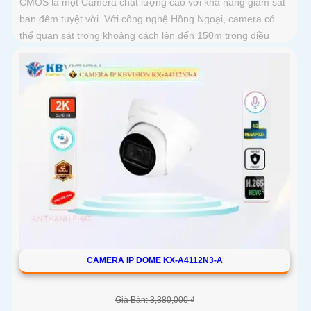
CMOS là một Camera chất lượng cao với khả năng giám sát
ban đêm tuyệt vời. Với công nghệ Hồng Ngoại, camera có
thể quan sát trong khoảng cách lên đến 150m trong điều
kiện thiếu sáng
CAMERA IP DOME KX-A4112N3-A
Giá Bán: 3,380,000 ₫