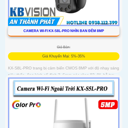
CAMERA WI-FI KX-S8L-PRO NHÌN BAN ĐÊM 8MP
Giá Bán:
Giá Khuyến Mại: 5%-35%
KX-S8L-PRO trang bị cảm biến CMOS 8MP với độ nhạy sáng
siêu thấp, ống kính cố định 3. 6mm góc rộng 82. 9°, hỗ trợ
quay quét tự động, Auto Tracking theo dõi đối tượng