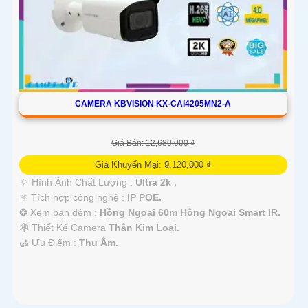
CAMERA KBVISION KX-CAI4205MN2-A
Giá Bán: 12,680,000 ₫
Giá Khuyến Mại: 9,120,000 ₫
🔅 Hình Ành Chất Lượng :
Ultra 2k .
⚛️ Tích hợp công nghệ :
IP POE.
❂ Xem ban đêm :
Hồng Ngoại 60m Hồng Ngoại Smart IR.
🕸️ Thiết Kế Camera
Thân Kim Loại.
️🛃 Ưu Điểm :
Thu Âm.