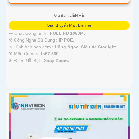
Giá Bán: LIÊN HỆ
Giá Khuyến Mại: Liên hệ
👀 Chất lượng hình :
FULL HD 1080P .
⚒ Công Nghệ Sử Dụng :
IP POE.
🔅 Hình ảnh ban đêm :
Hồng Ngoại Siêu Xa Starlight.
⚒ Mẫu Camera
Ip67 360.
️💫 Điểm Nỗi Bật :
Xoay Zoom.