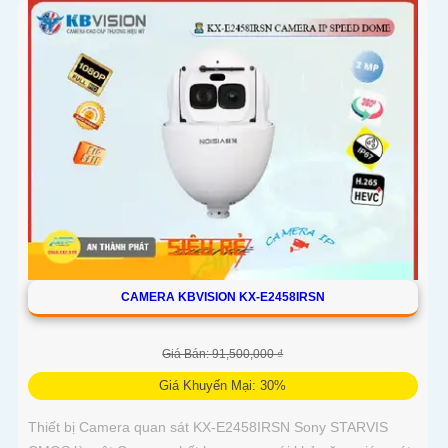
CAMERA KBVISION KX-E2458IRSN
Giá Bán: 91,500,000 ₫
Giá Khuyến Mại: 30%
Thiết bị Camera quan sát KX-E2458IRSN Sony STARVIS