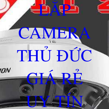
LẮP
CAMERA
THỦ ĐỨC
GIÁ RẺ
UY TÍN