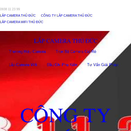
0938 11 23 99
LẮP CAMERA THỦ ĐỨC
CÔNG TY LẮP CAMERA THỦ ĐỨC
LẮP CAMERA WIFI THỦ ĐỨC
LẮP CAMERA THỦ ĐỨC
Thương Hiệu Camera
Trọn Bộ Camera Giá Rẻ
Lắp Camera Wifi
Đầu Ghi Phụ Kiên
Tư Vấn Giải Pháp
CÔNG TY