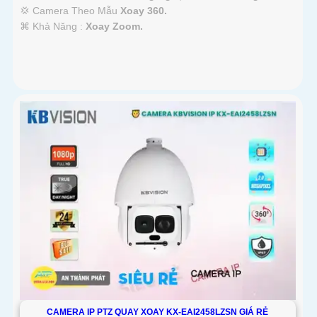
💢 Camera Theo Mẫu
Xoay 360.
️⌘ Khả Năng :
Xoay Zoom.
CAMERA IP PTZ QUAY XOAY KX-EAI2458LZSN GIÁ RẺ