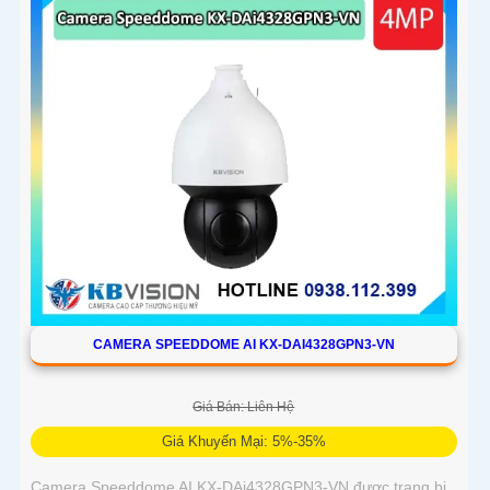
đàm thoại 2 chiều, báo động còi hú, đèn chớp
CAMERA SPEEDDOME AI KX-DAI4328GPN3-VN
Giá Bán: Liên Hệ
Giá Khuyến Mại: 5%-35%
Camera Speeddome AI KX-DAi4328GPN3-VN được trang bị