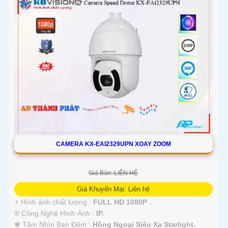
CAMERA KX-EAI2329UPN XOAY ZOOM
Giá Bán: LIÊN HỆ
Giá Khuyến Mại: Liên hệ
️⚡ Hình ảnh chất lượng :
FULL HD 1080P .
®️ Công Nghệ Hình Ảnh :
IP.
❃ Tầm Nhìn Ban Đêm :
Hồng Ngoại Siêu Xa Starlight.