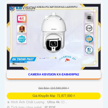
CAMERA KBVISION KX-EAI8409PN2
Giá Bán: 110,580,000 ₫
Giá Khuyến Mại: 71,877,000 ₫
☀️ Hình Ành Chất Lượng :
Ultra 4k 👍🏾 .
⚙ Tích hợp công nghệ :
IP POE.