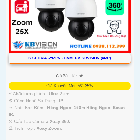
KX-DDAI4329ZPN3 CAMERA KBVISION (4MP)
Giá Bán: liên hệ
Giá Khuyến Mại: 5%-35%
️⚡ Chất lượng hình :
Ultra 2k + .
⚙ Công Nghệ Sử Dụng :
IP.
🔅 Nhìn Ban Đêm :
Hồng Ngoại 150m Hồng Ngoại Smart
IR.
⚒ Cấu Tạo Camera
Xoay 360.
️🔮 Tích Hợp :
Xoay Zoom.