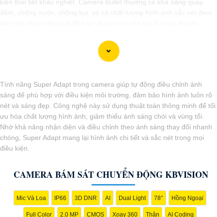
kiện thời tiết khắc nghiệt. Camera Bullet thường có khả năng quay
đêm, chống nước, chống bụi, và có chất lượng hình ảnh sắc nét đem
đến giải pháp hiệu quả để bảo vệ an ninh cho gia đình và doanh
nghiệp.
Tính năng Super Adapt trong camera giúp tự động điều chỉnh ánh
sáng để phù hợp với điều kiện môi trường, đảm bảo hình ảnh luôn rõ
nét và sáng đẹp. Công nghệ này sử dụng thuật toán thông minh để tối
ưu hóa chất lượng hình ảnh, giảm thiểu ánh sáng chói và vùng tối.
Nhờ khả năng nhận diện và điều chỉnh theo ánh sáng thay đổi nhanh
chóng, Super Adapt mang lại hình ảnh chi tiết và sắc nét trong mọi
điều kiện.
CAMERA BÁM SÁT CHUYỂN ĐỘNG KBVISION
'
Mic Và Loa
IP66
3D DNR
AI
Dual Light
78°
Hồng Ngoại
Full Color
2.0 MP
CMOS
Xoay 360
Thân
AI Coding