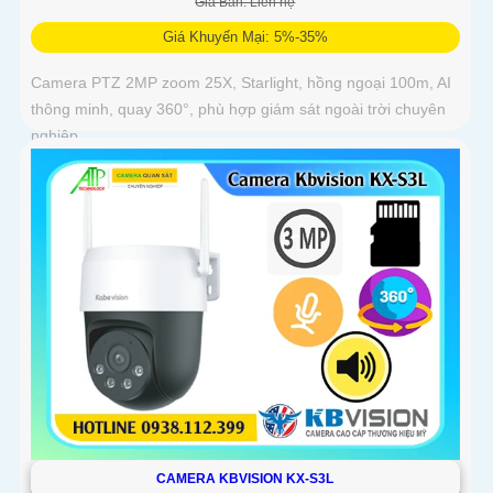
Giá Bán: Liên hệ
Giá Khuyến Mại: 5%-35%
Camera PTZ 2MP zoom 25X, Starlight, hồng ngoại 100m, AI
thông minh, quay 360°, phù hợp giám sát ngoài trời chuyên
nghiệp
CAMERA KBVISION KX-S3L