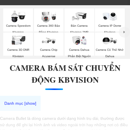
Camera Speedom
Camera 360 Báo
Bán Camera
Camera IP Dome
Kbvision
Động Kbvision
Kbvision 2MP
Kbviison
Camera 3D DNR
Camera Chip
Camera Dahua
Camera Có Thẻ Nhớ
Kbvision
Acusense
Phân Biệt Người
Dahua
CAMERA BÁM SÁT CHUYỂN
ĐỘNG KBVISION
Camera Bullet là dòng camera dưới dạng hình trụ dài, thường được
sử dụng để ghi lại hình ảnh và video ngoài trời hay những nơi có điều