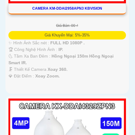
CAMERA KM-DDAI2958APN3 KBVISION
Giá Bán: 00 ₫
Giá Khuyến Mại: 5%-35%
✨ Hình Ảnh Sắc nét :
FULL HD 1080P .
🏆 Công Nghệ Hình Ảnh :
IP.
🌜 Tầm Xa Ban Đêm :
Hồng Ngoại 150m Hồng Ngoại
Smart IR.
🗜️ Thiết Kế Camera
Xoay 360.
️💎 Đặt Điểm :
Xoay Zoom.