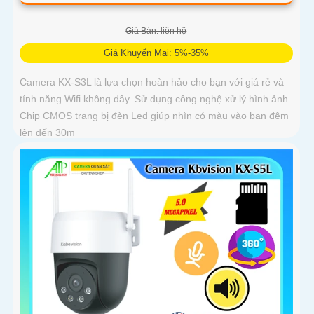
Giá Bán: liên hệ
Giá Khuyến Mại: 5%-35%
Camera KX-S3L là lựa chọn hoàn hảo cho bạn với giá rẻ và
tính năng Wifi không dây. Sử dụng công nghệ xử lý hình ảnh
Chip CMOS trang bị đèn Led giúp nhìn có màu vào ban đêm
lên đến 30m