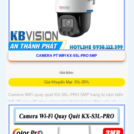
CAMERA PT WIFI KX-S5L-PRO 5MP
Giá Bán:
Giá Khuyến Mại: 5%-35%
Camera WiFi quay quét KX-S5L-PRO 5MP trang bị cảm biến
1/1. 8" cùng độ nhạy sáng giúp ghi hình ban đêm siêu rõ.
Tích hợp Auto Tracking, phát hiện người, phương tiện, quay
quét tự...