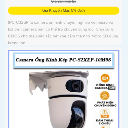
Giá Bán: liên hệ
Giá Khuyến Mại: 5%-35%
IPC-C32SP là camera an ninh chuyên nghiệp với micro và
loa trên camera bạn có thể trò chuyện cùng lúc. Chip xử lý
CMOS cho màu sắc sắc nét khe cắm thẻ nhớ Micro SD dung
lượng lớn