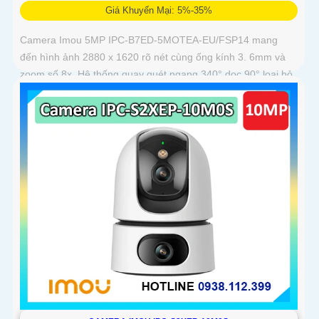
Giá Khuyến Mại: 5%-35%
Camera Imou 5MP IPC-B7ED-5MOTEA-EU/FSP14 mang
đến hình ảnh 2880 x 1620 rõ nét cùng ống kính 3. 6mm và
zoom số 8x. Hệ thống quay quét ngang 340° dọc 90° loại bỏ
điểm mù