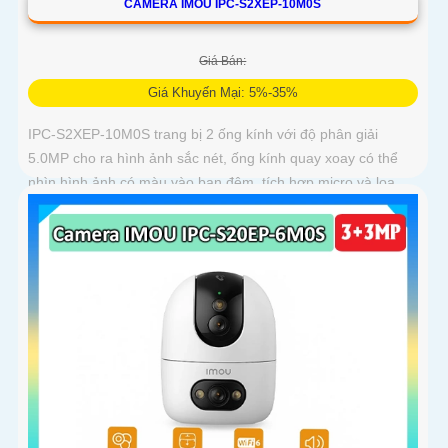
CAMERA IMOU IPC-S2XEP-10M0S
Giá Bán:
Giá Khuyến Mại: 5%-35%
IPC-S2XEP-10M0S trang bị 2 ống kính với độ phân giải
5.0MP cho ra hình ảnh sắc nét, ống kính quay xoay có thể
nhìn hình ảnh có màu vào ban đêm, tích hợp micro và loa
giúp đàm thoại 2 chiều, trang bị cổng LAN cắm mạng trực
tiếp nâng cao độ ổn định