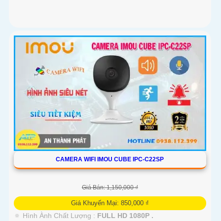
CAMERA WIFI IMOU CUBE IPC-C22SP
Giá Bán: 1,150,000 ₫
Giá Khuyến Mại: 850,000 ₫
🔅 Hình Ành Chất Lượng :
FULL HD 1080P .