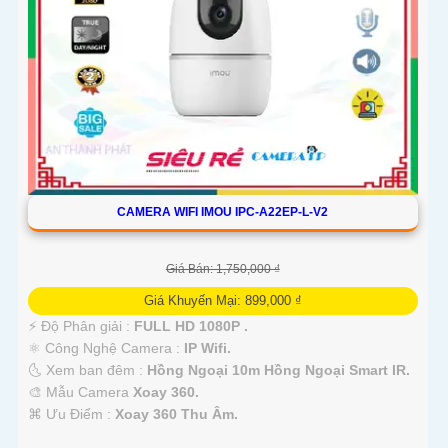
CAMERA WIFI IMOU IPC-A22EP-L-V2
Giá Bán: 1,750,000 ₫
Giá Khuyến Mại: 899,000 ₫
️⚡ Độ Phân giải :
FULL HD 1080P .
⚛️ Công Nghệ Camera :
IP Wifi.
🌜 Xem ban đêm :
Hồng Ngoại 10m Hồng Ngoại Smart IR.
🎨 Mẫu Camera
Xoay 360.
️⌘ Ưu Điểm :
Xoay 360 Thu Âm.