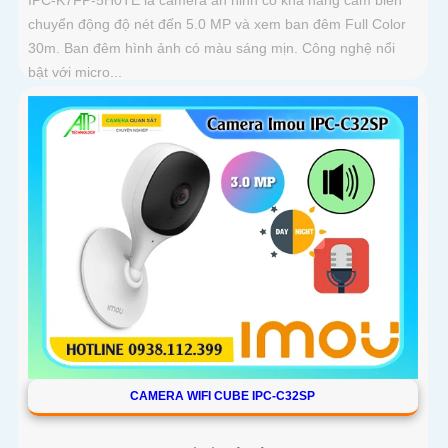
IPC-K7FP-5H0TE là camera an ninh có khả năng cảm biến
chuyển động độ nét đến 5.0 MP và xem ban đêm Full Color
30m. Ban đêm hình ảnh có màu sáng mịn. Công nghệ nổi
bật với micro...
CAMERA WIFI CUBE IPC-C32SP