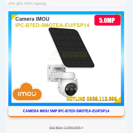
cho góc nhìn ngang...
CAMERA IMOU 5MP IPC-B7ED-5MOTEA-EU/FSP14
Giá Bán: 2,090,000 ₫