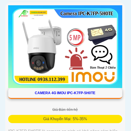
CAMERA 4G IMOU IPC-K7FP-5H0TE
Giá Bán: liên hệ
Giá Khuyến Mại: 5%-35%