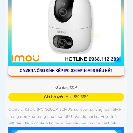
CAMERA ỐNG KÍNH KÉP IPC-S20EP-10M0S SIÊU NÉT
Giá Bán: 00 ₫
Giá Khuyến Mại: 5%-35%
Camera IMOU IPC-S20EP-10M0S sở hữu hai ống kính 5MP
mang đến khả năng quan sát 360° với độ chi tiết vượt trội.
Một ống kính cố định kết hợp ống kính xoay giúp ghi hình
toàn diện mà không bỏ sót điểm mù