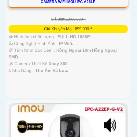
CAMERA WIFI IMOU IPC A26LP
Giá Bán: 1,000,000 ₫
Giá Khuyến Mại: 899,000 ₫
👁 Hình ảnh chất lượng :
FULL HD 1080P .
👍 Công Nghệ Hình Ảnh :
IP Wifi.
🌈 Tầm Nhìn Ban Đêm :
Hồng Ngoại 10m Hồng Ngoại
SMD.
🕉️ Camera Thiết Kế
Xoay 360.
️₤ Khả Năng :
Thu Âm Và Loa.