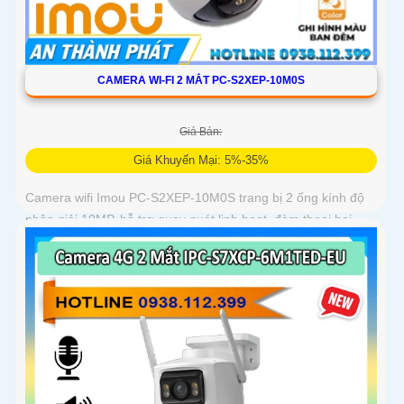
CAMERA WI-FI 2 MẮT PC-S2XEP-10M0S
Giá Bán:
Giá Khuyến Mại: 5%-35%
Camera wifi Imou PC-S2XEP-10M0S trang bị 2 ống kính độ
phân giải 10MP, hỗ trợ quay quét linh hoạt, đàm thoại hai
chiều, chế độ ánh sáng kép ban đêm. Tích hợp Wi-Fi 6, phát
hiện chuyển động, người, thú cưng, cảnh báo vượt rào và
lưu trữ tối đa thẻ nhớ 512GB