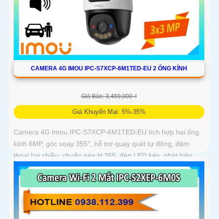
CAMERA 4G IMOU IPC-S7XCP-6M1TED-EU 2 ỐNG KÍNH
Giá Bán: 3,459,000 ₫
Giá Khuyến Mại: 5%-35%
Camera 4G Imou IPC-S7XCP-6M1TED-EU tích hợp hai ống
kính 6MP, góc xoay 355°, hỗ trợ quay quét tự động, đàm
thoại hai chiều, chuẩn nén H.265, đèn LED kép, phát hiện
thông minh IMOU SENSE, báo động còi 110dB