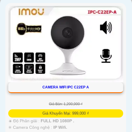
'
CAMERA WIFI IPC C22EP A
Giá Bán: 1,200,000 ₫
Giá Khuyến Mại: 999,000 ₫
☀️ Độ Phân giải :
FULL HD 1080P .
✳️ Camera Công nghệ :
IP Wifi.