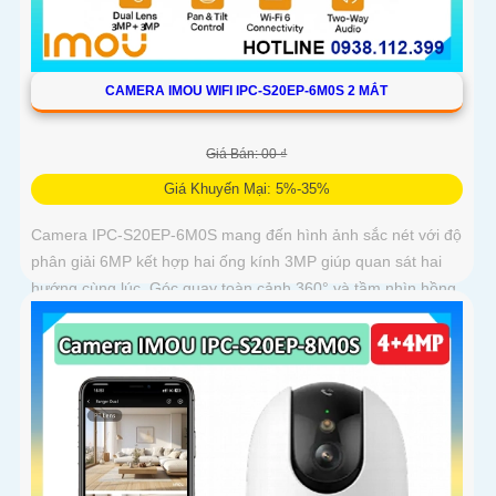
CAMERA IMOU WIFI IPC-S20EP-6M0S 2 MẮT
Giá Bán: 00 ₫
Giá Khuyến Mại: 5%-35%
Camera IPC-S20EP-6M0S mang đến hình ảnh sắc nét với độ
phân giải 6MP kết hợp hai ống kính 3MP giúp quan sát hai
hướng cùng lúc. Góc quay toàn cảnh 360° và tầm nhìn hồng
ngoại 15m cho phép ghi hình rõ nét cả ngày lẫn đêm