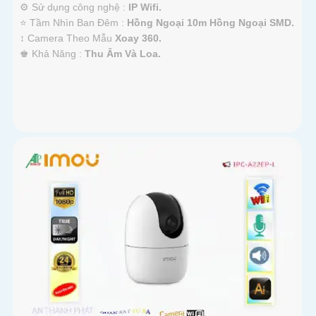
⚙ Sử dụng công nghệ :
IP Wifi.
⭐ Tầm Nhìn Ban Đêm :
Hồng Ngoại 10m Hồng Ngoại SMD.
↕️ Camera Theo Mẫu
Xoay 360.
️♚ Khả Năng :
Thu Âm Và Loa.