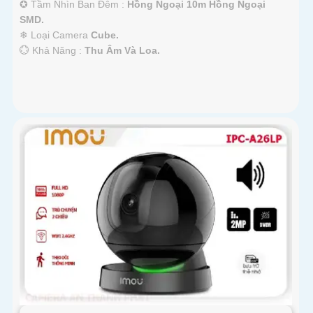
✪ Tầm Nhìn Ban Đêm :
Hồng Ngoại 10m Hồng Ngoại
SMD.
❄ Loại Camera
Cube.
️💮 Khả Năng :
Thu Âm Và Loa.