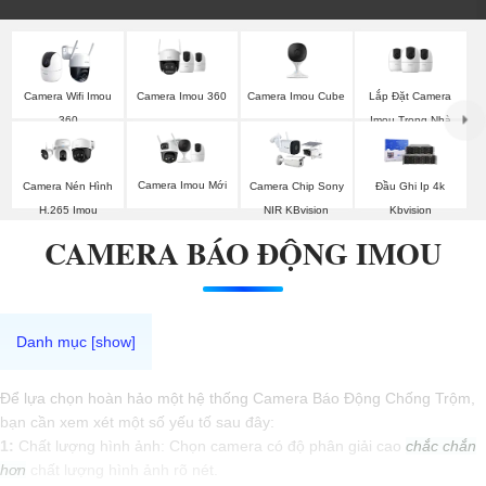
Camera Imou 360
Camera Imou Cube
Lắp Đặt Camera
Camera Wifi Imou
Imou Trong Nhà
360
Camera Imou Mới
Camera Nén Hình
Camera Chip Sony
Đầu Ghi Ip 4k
H.265 Imou
NIR KBvision
Kbvision
CAMERA BÁO ĐỘNG IMOU
Để lựa chọn hoàn hảo một hệ thống Camera Báo Động Chống Trộm,
bạn cần xem xét một số yếu tố sau đây:
1:
Chất lượng hình ảnh: Chọn camera có độ phân giải cao
chắc chắn
hơn
chất lượng hình ảnh rõ nét.