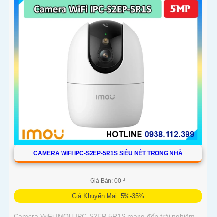
CAMERA WIFI IPC-S2EP-5R1S SIÊU NÉT TRONG NHÀ
Giá Bán: 00 ₫
Giá Khuyến Mại: 5%-35%
Camera WiFi IMOU IPC-S2EP-5R1S mang đến trải nghiệm