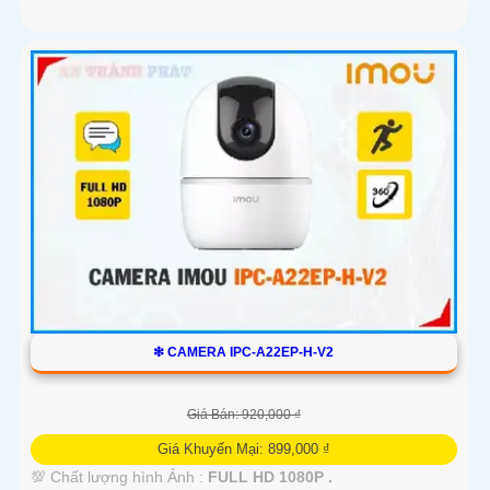
❇ CAMERA IPC-A22EP-H-V2
Giá Bán: 920,000 ₫
Giá Khuyến Mại: 899,000 ₫
💯 Chất lượng hình Ảnh :
FULL HD 1080P .