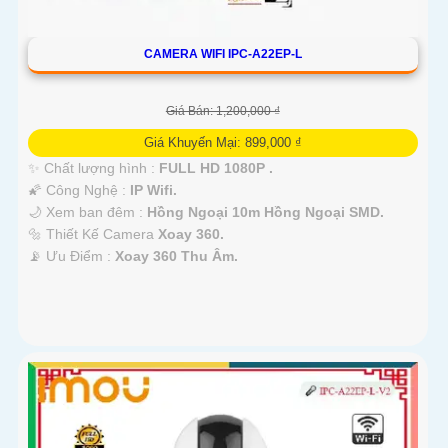
CAMERA WIFI IPC-A22EP-L
Giá Bán: 1,200,000 ₫
Giá Khuyến Mại: 899,000 ₫
✨ Chất lượng hình :
FULL HD 1080P .
🌠 Công Nghệ :
IP Wifi.
🌙 Xem ban đêm :
Hồng Ngoại 10m Hồng Ngoại SMD.
🔩 Thiết Kế Camera
Xoay 360.
️📡 Ưu Điểm :
Xoay 360 Thu Âm.