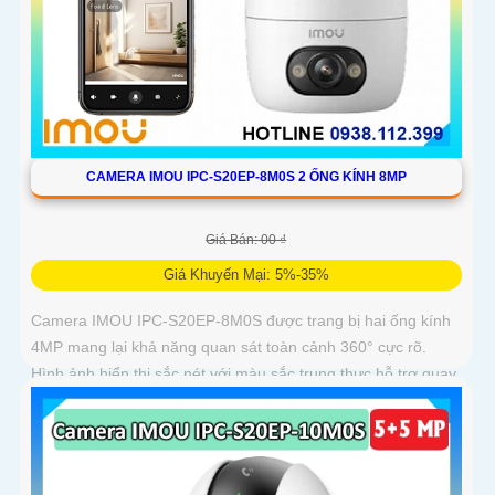
CAMERA IMOU IPC-S20EP-8M0S 2 ỐNG KÍNH 8MP
Giá Bán: 00 ₫
Giá Khuyến Mại: 5%-35%
Camera IMOU IPC-S20EP-8M0S được trang bị hai ống kính
4MP mang lại khả năng quan sát toàn cảnh 360° cực rõ.
Hình ảnh hiển thị sắc nét với màu sắc trung thực hỗ trợ quay
ngang 355° và dọc 90°