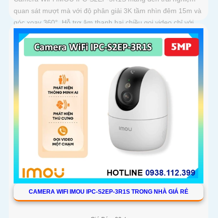
quan sát mượt mà với độ phân giải 3K tầm nhìn đêm 15m và
góc xoay 360°. Hỗ trợ âm thanh hai chiều gọi video chỉ với
một chạm và lưu trữ thẻ nhớ tới 256GB
CAMERA WIFI IMOU IPC-S2EP-3R1S TRONG NHÀ GIÁ RẺ