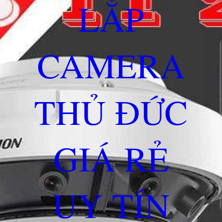
LẮP
CAMERA
THỦ ĐỨC
GIÁ RẺ
UY TÍN