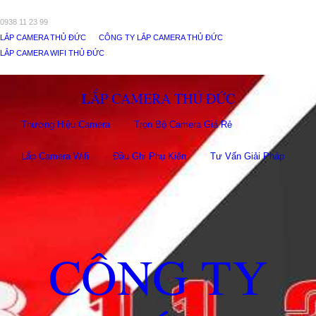
0938 11 23 99
LẮP CAMERA THỦ ĐỨC
CÔNG TY LẮP CAMERA THỦ ĐỨC
LẮP CAMERA WIFI THỦ ĐỨC
LẮP CAMERA THỦ ĐỨC
Thương Hiệu Camera
Trọn Bộ Camera Giá Rẻ
Lắp Camera Wifi
Đầu Ghi Phụ Kiên
Tư Vấn Giải Pháp
CÔNG TY