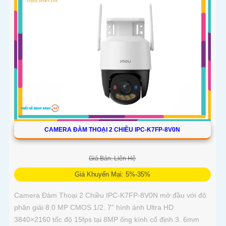
CAMERA ĐÀM THOẠI 2 CHIỀU IPC-K7FP-8V0N
Giá Bán: Liên Hệ
Giá Khuyến Mại: 5%-35%
Camera Đàm Thoại 2 Chiều IPC-K7FP-8V0N mở đầu với độ
phân giải 8.0 MP CMOS 1/2. 7” hình ảnh Ultra HD
3840×2160 tốc độ 15fps tại 8MP ống kính cố định 3. 6mm