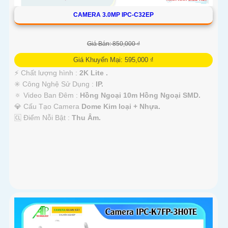
CAMERA 3.0MP IPC-C32EP
Giá Bán: 850,000 ₫
Giá Khuyến Mại: 595,000 ₫
️⚡ Chất lượng hình :
2K Lite .
✳️ Công Nghệ Sử Dụng :
IP.
🔅 Video Ban Đêm :
Hồng Ngoại 10m Hồng Ngoại SMD.
💎 Cấu Tạo Camera
Dome Kim loại + Nhựa.
️🆑 Điểm Nỗi Bật :
Thu Âm.