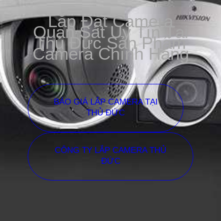
Lắp Đặt Camera
Quan Sát Uy Tín Tại
Thủ Đức Sản Phẩm
Camera Chính Hãng
BÁO GIÁ LẮP CAMERA TẠI
THỦ ĐỨC
CÔNG TY LẮP CAMERA THỦ
ĐỨC