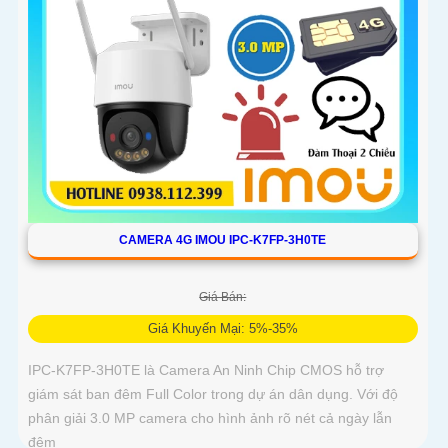
CAMERA 4G IMOU IPC-K7FP-3H0TE
Giá Bán:
Giá Khuyến Mại: 5%-35%
IPC-K7FP-3H0TE là Camera An Ninh Chip CMOS hỗ trợ
giám sát ban đêm Full Color trong dự án dân dụng. Với độ
phân giải 3.0 MP camera cho hình ảnh rõ nét cả ngày lẫn
đêm