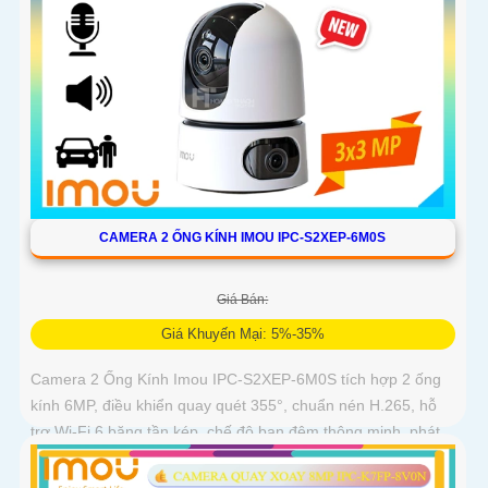
CAMERA 2 ỐNG KÍNH IMOU IPC-S2XEP-6M0S
Giá Bán:
Giá Khuyến Mại: 5%-35%
Camera 2 Ống Kính Imou IPC-S2XEP-6M0S tích hợp 2 ống
kính 6MP, điều khiển quay quét 355°, chuẩn nén H.265, hỗ
trợ Wi-Fi 6 băng tần kép, chế độ ban đêm thông minh, phát
hiện người, thú cưng, âm thanh bất thường và cảnh báo
bằng còi và đèn tùy chỉnh, lưu trữ đến 512GB