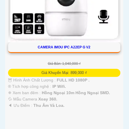
CAMERA IMOU IPC A22EP G V2
Giá Bán: 1,040,000 ₫
Giá Khuyến Mại: 899,000 ₫
🦉 Hình Ành Chất Lượng :
FULL HD 1080P .
®️ Tích hợp công nghệ :
IP Wifi.
❈ Xem ban đêm :
Hồng Ngoại 10m Hồng Ngoại SMD.
💦 Mẫu Camera
Xoay 360.
️🔈 Ưu Điểm :
Thu Âm Và Loa.