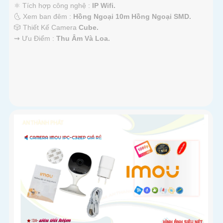
⚛️ Tích hợp công nghệ :
IP Wifi.
🌜 Xem ban đêm :
Hồng Ngoại 10m Hồng Ngoại SMD.
🎲 Thiết Kế Camera
Cube.
️⇝ Ưu Điểm :
Thu Âm Và Loa.