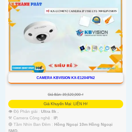
CAMERA KBVISION KX-E1204FN2
Giá Bán: 39,520,000 ₫
Giá Khuyến Mại: LIÊN H₫
👁 Độ Phân giải :
Ultra 8k .
⚒ Camera Công nghệ :
IP.
🔴 Tầm Nhìn Ban Đêm :
Hồng Ngoại 10m Hồng Ngoại
SMD.