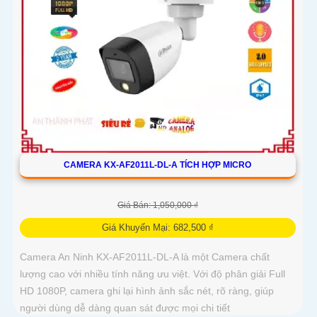
CAMERA KX-AF2011L-DL-A TÍCH HỢP MICRO
Giá Bán: 1,050,000 ₫
Giá Khuyến Mại: 682,500 ₫
Camera An Ninh KX-AF2011L-DL-A là một Camera chất
lượng cao với nhiều tính năng ưu việt. Với độ phân giải Full
HD 1080P, camera ghi lại hình ảnh sắc nét, rõ ràng, giúp
người dùng dễ dàng quan sát được mọi chi tiết