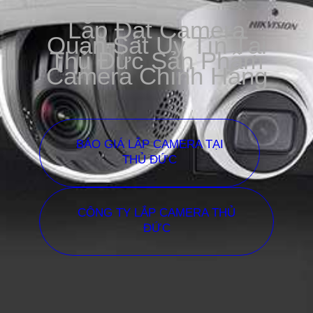
Lắp Đặt Camera
Quan Sát Uy Tín Tại
Thủ Đức Sản Phẩm
Camera Chính Hãng
BÁO GIÁ LẮP CAMERA TẠI
THỦ ĐỨC
CÔNG TY LẮP CAMERA THỦ
ĐỨC