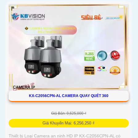
KX-C2056CPN-AL CAMERA QUAY QUÉT 360
Giá Bán: 9,625,000 ₫
Giá Khuyến Mại: 6,256,250 ₫
Thiết bị Loại Camera an ninh HD IP KX-C2056CPN-AL có