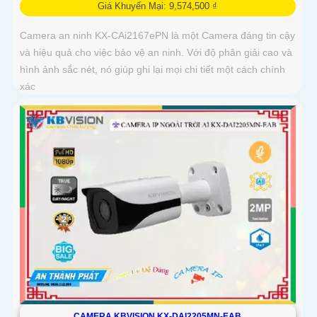
Giá Khuyến Mại: 9,574,500 ₫
Camera an ninh KX-CAi2167ePN là một Camera đáng tin cậy
và hiệu quả cho việc bảo vệ an ninh. Với độ phân giải cao và
hình ảnh sắc nét, nó giúp ghi lại mọi chi tiết một cách chính
xác
CAMERA KBVISION KX-DAI2205MN-EAB