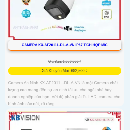
CAMERA KX-AF2011L-DL-A-VN IP67 TÍCH HỢP MIC
Giá Bán: 1,050,000 ₫
Giá Khuyến Mại: 682,500 ₫
Camera An Ninh KX-AF2011L-DL-A-VN là một Camera chất
lượng cao mang đến sự an ninh tối ưu cho ngôi nhà hay
doanh nghiệp của bạn. Với độ phân giải Full HD, camera cho
hình ảnh sắc nét, rõ ràng