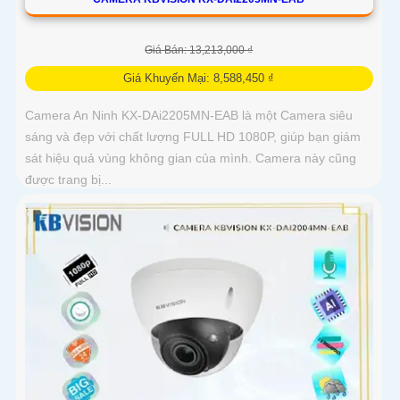
Giá Bán: 13,213,000 ₫
Giá Khuyến Mại: 8,588,450 ₫
Camera An Ninh KX-DAi2205MN-EAB là một Camera siêu
sáng và đẹp với chất lượng FULL HD 1080P, giúp bạn giám
sát hiệu quả vùng không gian của mình. Camera này cũng
được trang bị...