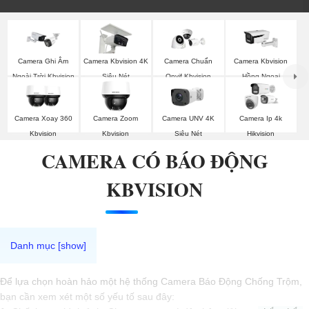
Camera Ghi Âm
Camera Kbvision 4K
Camera Chuẩn
Camera Kbvision
Ngoài Trời Kbvision
Siêu Nét
Onvif Kbvision
Hồng Ngoại
Camera Xoay 360
Camera Zoom
Camera UNV 4K
Camera Ip 4k
Kbvision
Kbvision
Siêu Nét
Hikvision
CAMERA CÓ BÁO ĐỘNG
KBVISION
Để lựa chọn hoàn hảo một hệ thống Camera Báo Động Chống Trộm,
bạn cần xem xét một số yếu tố sau đây: