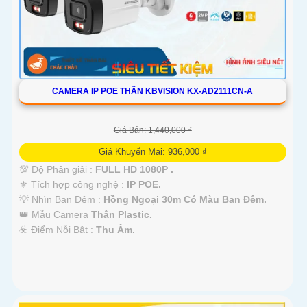
CAMERA IP POE THÂN KBVISION KX-AD2111CN-A
Giá Bán: 1,440,000 ₫
Giá Khuyến Mại: 936,000 ₫
💯 Độ Phân giải :
FULL HD 1080P .
⚜️ Tích hợp công nghệ :
IP POE.
💡 Nhìn Ban Đêm :
Hồng Ngoại 30m Có Màu Ban Ðêm.
👑 Mẫu Camera
Thân Plastic.
️☣️ Điểm Nỗi Bật :
Thu Âm.