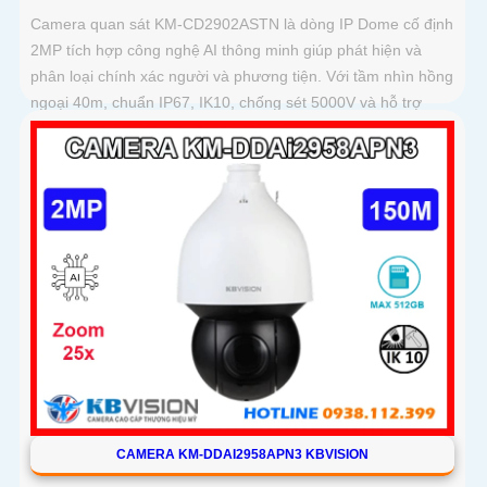
Camera quan sát KM-CD2902ASTN là dòng IP Dome cố định
2MP tích hợp công nghệ AI thông minh giúp phát hiện và
phân loại chính xác người và phương tiện. Với tầm nhìn hồng
ngoại 40m, chuẩn IP67, IK10, chống sét 5000V và hỗ trợ
PoE, camera hoạt động ổn định trong mọi điều kiện môi
trường
CAMERA KM-DDAI2958APN3 KBVISION