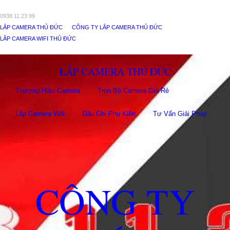
0938 11 23 99
LẮP CAMERA THỦ ĐỨC
CÔNG TY LẮP CAMERA THỦ ĐỨC
LẮP CAMERA WIFI THỦ ĐỨC
LẮP CAMERA THỦ ĐỨC
Thương Hiệu Camera
Trọn Bộ Camera Giá Rẻ
Lắp Camera Wifi
Đầu Ghi Phụ Kiên
Tư Vấn Giải Pháp
CÔNG TY