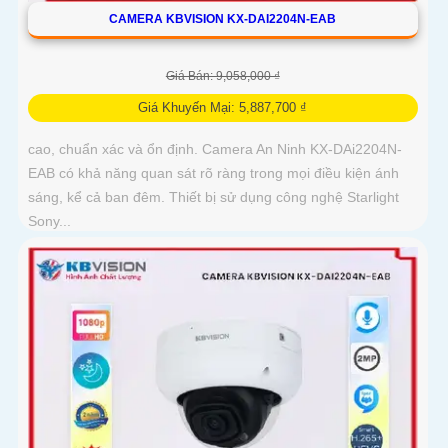
CAMERA KBVISION KX-DAI2204N-EAB
Giá Bán: 9,058,000 ₫
Giá Khuyến Mại: 5,887,700 ₫
cao, chuẩn xác và ổn định. Camera An Ninh KX-DAi2204N-
EAB có khả năng quan sát rõ ràng trong mọi điều kiện ánh
sáng, kể cả ban đêm. Thiết bị sử dụng công nghệ Starlight
Sony...