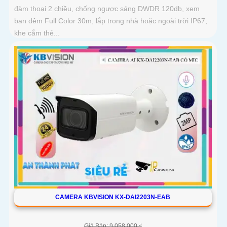
đàm thoại 2 chiều, chống ngược sáng DWDR 120db, xem
ban đêm Full Color 30m, lắp trong nhà hoặc ngoài trời IP67,
khe cắm thẻ...
CAMERA KBVISION KX-DAI2203N-EAB
Giá Bán: 9,058,000 ₫