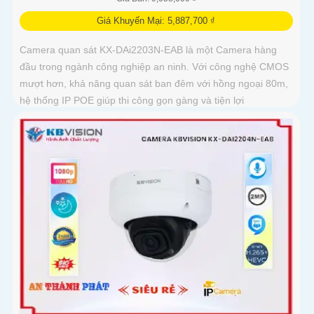
Giá Khuyến Mại: 5,887,700 ₫
Camera quan sát KX-DAi2203N-EAB là một Camera hàng
đầu trong ngành công nghiệp an ninh. Với công nghệ CMOS
mượt hơn, khả năng quan sát ban đêm với hồng ngoại 80m,
hệ thống IP POE giúp thi công gọn gàng và tiện lợi