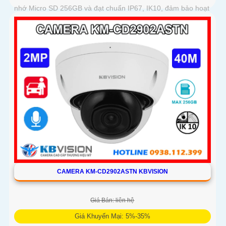
nhớ Micro SD 256GB và đạt chuẩn IP67, IK10, đảm bảo hoạt
động bền bỉ trong mọi điều kiện môi trường
CAMERA KM-CD2902ASTN KBVISION
Giá Bán: liên hệ
Giá Khuyến Mại: 5%-35%