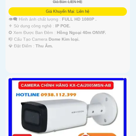
Giá Bán: LIÊN HỆ
Giá Khuyến Mại: Liên hệ
👁️‍🗨 Hình ảnh chất lượng :
FULL HD 1080P .
⚜️ Sử dụng công nghệ :
IP POE.
✪ Xem Được Ban Đêm :
Hồng Ngoại 40m ONVIF.
🎼️ Cấu Tạo Camera
Dome Kim loại.
️💎 Đặt Điểm :
Thu Âm.