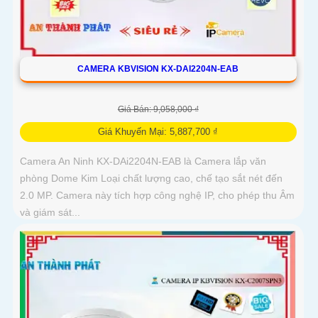
CAMERA KBVISION KX-DAI2204N-EAB
Giá Bán: 9,058,000 ₫
Giá Khuyến Mại: 5,887,700 ₫
Camera An Ninh KX-DAi2204N-EAB là Camera lắp văn
phòng Dome Kim Loại chất lượng cao, chế tạo sắt nét đến
2.0 MP. Camera này tích hợp công nghệ IP, cho phép thu Âm
và giám sát...