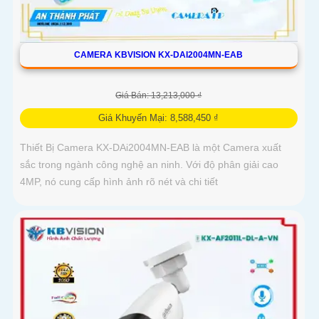
CAMERA KBVISION KX-DAI2004MN-EAB
Giá Bán: 13,213,000 ₫
Giá Khuyến Mại: 8,588,450 ₫
Thiết Bị Camera KX-DAi2004MN-EAB là một Camera xuất
sắc trong ngành công nghệ an ninh. Với độ phân giải cao
4MP, nó cung cấp hình ảnh rõ nét và chi tiết