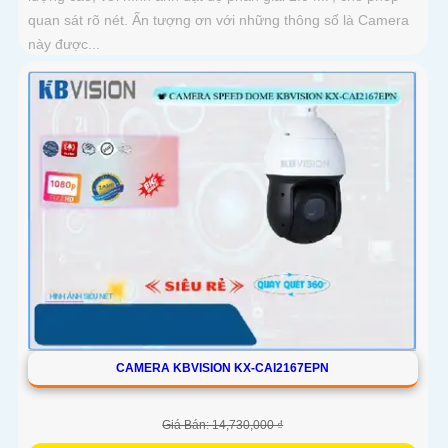
quan sát rõ nét. Ấn tượng ơn với những thông số là Camera
này được...
CAMERA KBVISION KX-CAI2167EPN
Giá Bán: 14,730,000 ₫