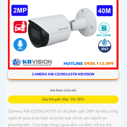
CAMERA KM-CD2901ASTN KBVISION
Giá Bán: Liên Hệ
Giá Khuyến Mại: 5%-35%
Camera KM-CD2901ASTN có độ phân giải 2MP sở hữu công
nghệ AI giúp phát hiện và phân loại chính xác người và
phương tiện. Tích hợp hồng ngoại tầm xa 40m, hỗ trợ thẻ