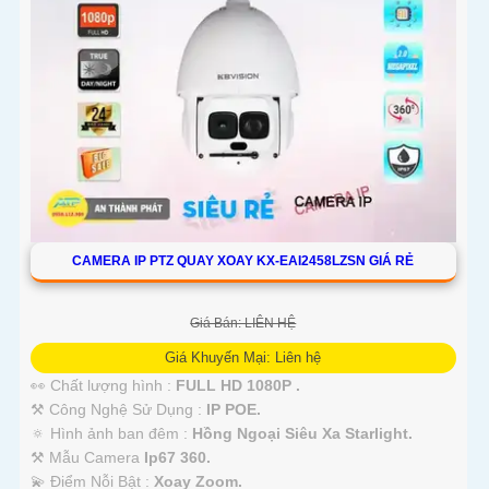
CAMERA IP PTZ QUAY XOAY KX-EAI2458LZSN GIÁ RẺ
Giá Bán: LIÊN HỆ
Giá Khuyến Mại: Liên hệ
👀 Chất lượng hình :
FULL HD 1080P .
⚒ Công Nghệ Sử Dụng :
IP POE.
🔅 Hình ảnh ban đêm :
Hồng Ngoại Siêu Xa Starlight.
⚒ Mẫu Camera
Ip67 360.
️💫 Điểm Nỗi Bật :
Xoay Zoom.