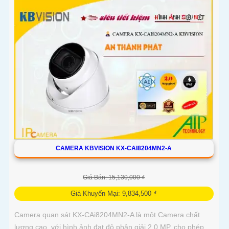
CAMERA KBVISION KX-CAI8204MN2-A
Giá Bán: 15,130,000 ₫
Giá Khuyến Mại: 9,834,500 ₫
Camera quan sát KX-CAi8204MN2-A là một Camera chất
lượng cao, với hình ảnh đạt độ phân giải 2.0 MP, cho phép