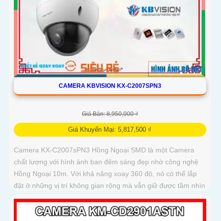
CAMERA KBVISION KX-C2007SPN3
Giá Bán: 8,950,000 ₫
Giá Khuyến Mại: 5,817,500 ₫
Camera KX-C2007sPN3 Hồng Ngoại SMD là một Camera
chất lượng với hình ảnh ban đêm sáng đẹp nhờ công nghệ
Hồng Ngoại 10m. Với khả năng xoay 360 độ, nó có thể lắp
đặt ở những vị trí không gian rộng mà vẫn giữ được tầm nhìn
rõ ràng