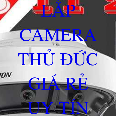
LẮP
CAMERA
THỦ ĐỨC
GIÁ RẺ
UY TÍN