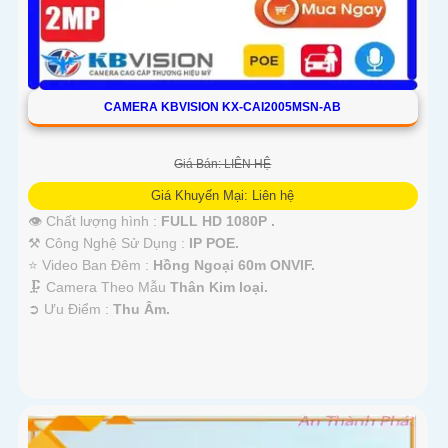
CAMERA KBVISION KX-CAI2005MSN-AB
Giá Bán: LIÊN HỆ
Giá Khuyến Mại: Liên hệ
👁 Chất lượng hình :
FULL HD 1080P .
⚒ Công Nghệ Sử Dụng :
IP POE.
⭐ Video Ban Đêm :
Hồng Ngoại 60m ONVIF.
🗜️ Camera Theo Mẫu
Thân Kim loại.
️➲ Ưu Điểm :
Thu Âm.