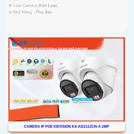
❄ Loại Camera
Kim Loại.
️➲ Khả Năng :
Thu Âm.
CAMERA IP POE KBVISION KX-AD2112CN-A 2MP