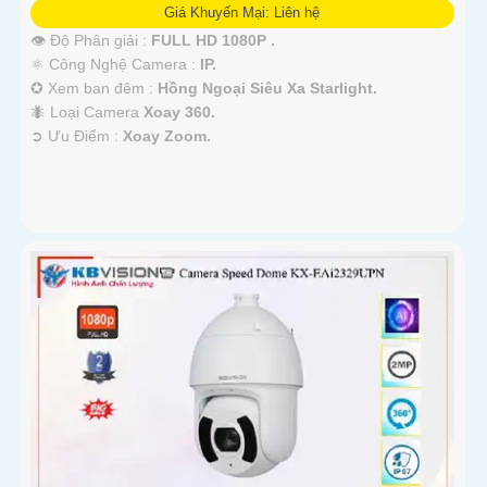
Giá Khuyến Mại: Liên hệ
👁 Độ Phân giải :
FULL HD 1080P .
⚛️ Công Nghệ Camera :
IP.
✪ Xem ban đêm :
Hồng Ngoại Siêu Xa Starlight.
🐜 Loại Camera
Xoay 360.
️➲ Ưu Điểm :
Xoay Zoom.