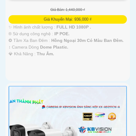
Giá Bán: 1,440,000 ₫
Giá Khuyến Mại: 936,000 ₫
✨ Hình ảnh chất lượng :
FULL HD 1080P .
®️ Sử dụng công nghệ :
IP POE.
❂ Tầm Xa Ban Đêm :
Hồng Ngoại 30m Có Màu Ban Ðêm.
↕️ Camera Dòng
Dome Plastic.
️💎 Khả Năng :
Thu Âm.