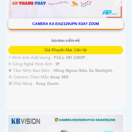
CAMERA KX-EAI2329UPN XOAY ZOOM
Giá Bán: LIÊN HỆ
Giá Khuyến Mại: Liên hệ
️⚡ Hình ảnh chất lượng :
FULL HD 1080P .
®️ Công Nghệ Hình Ảnh :
IP.
❃ Tầm Nhìn Ban Đêm :
Hồng Ngoại Siêu Xa Starlight.
💢 Camera Theo Mẫu
Xoay 360.
️⌘ Khả Năng :
Xoay Zoom.