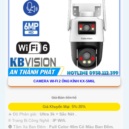
CAMERA WI-FI 2 ỐNG KÍNH KX-SM6L
Giá Bán: liên hệ
Giá Khuyến Mại: 5%-35%
☀️ Độ Phân giải :
Ultra 3k + Sắc Nét .
®️ Trang Bị Công Nghệ :
IP Wifi.
🌚 Tầm Xa Ban Đêm :
Full Color 40m Có Màu Ban Ðêm.