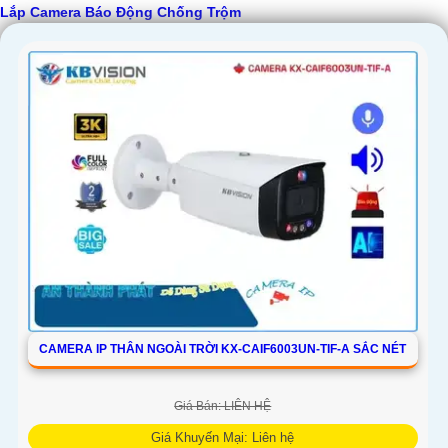
Lắp Camera Báo Động Chống Trộm
'
CAMERA IP THÂN NGOÀI TRỜI KX-CAIF6003UN-TIF-A SẮC NÉT
Giá Bán: LIÊN HỆ
Giá Khuyến Mại: Liên hệ