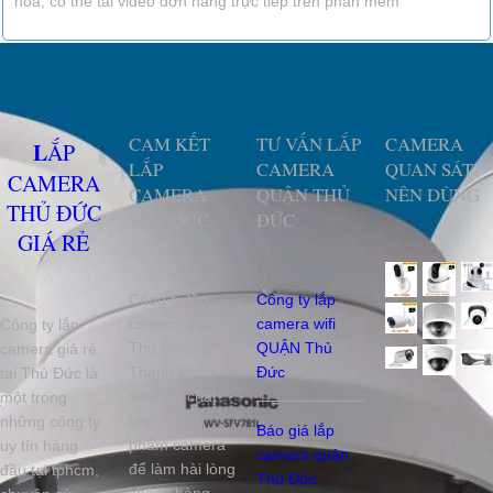
hóa, có thể tải video đơn hàng trực tiếp trên phần mềm
CAM KẾT
TƯ VẤN LẮP
CAMERA
LẮP
LẮP
CAMERA
QUAN SÁT
CAMERA
CAMERA
QUẬN THỦ
NÊN DÙNG
THỦ ĐỨC
THỦ ĐỨC
ĐỨC
GIÁ RẺ
Công ty lắp
Công ty lắp
camera quận
camera wifi
Công ty lắp
Thủ Đức An
QUẬN Thủ
camera giá rẻ
Thành Phát
Đức
tại Thủ Đức là
luôn lấy chất
một trong
lượng sản
những công ty
Báo giá lắp
phẩm camera
uy tín hàng
camera quận
để làm hài lòng
đầu tại tphcm,
Thủ Đức
khách hàng,