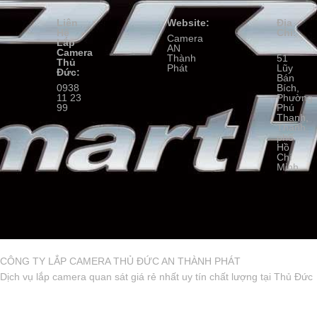
Liên
Website:
Địa
Hệ
Chỉ:
Camera
Lắp
AN
Camera
Thành
51
Thủ
Phát
Lũy
Đức:
Bán
0938
Bích,
11 23
Phường
99
Phú
Thạnh,
Thành
phố
Hồ
Chí
Minh
CÔNG TY LẮP CAMERA THỦ ĐỨC AN THÀNH PHÁT
Dịch vụ lắp camera quan sát giá rẻ nhất uy tín chất lượng tại Thủ Đức