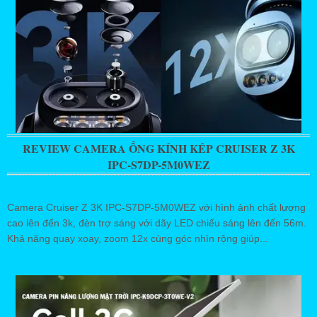
REVIEW CAMERA ỐNG KÍNH KÉP CRUISER Z 3K
IPC-S7DP-5M0WEZ
Camera Cruiser Z 3K IPC-S7DP-5M0WEZ với hình ảnh chất lượng
cao lên đến 3k, đèn trợ sáng với dãy LED chiếu sáng lên đến 56m.
Khả năng quay xoay, zoom 12x cùng góc nhìn rộng giúp...