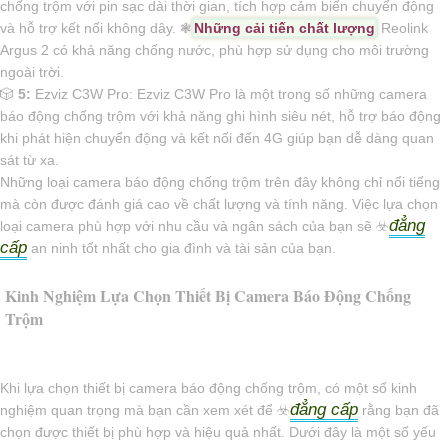
chống trộm với pin sạc dài thời gian, tích hợp cảm biến chuyển động
và hỗ trợ kết nối không dây. ❃
Những cải tiến chất lượng
Reolink
Argus 2 có khả năng chống nước, phù hợp sử dụng cho môi trường
ngoài trời.
🎲
5:
Ezviz C3W Pro: Ezviz C3W Pro là một trong số những camera
báo động chống trộm với khả năng ghi hình siêu nét, hỗ trợ báo động
khi phát hiện chuyển động và kết nối đến 4G giúp bạn dễ dàng quan
sát từ xa.
Những loại camera báo động chống trộm trên đây không chỉ nổi tiếng
mà còn được đánh giá cao về chất lượng và tính năng. Việc lựa chọn
đẳng
loại camera phù hợp với nhu cầu và ngân sách của bạn sẽ ☣️
cấp
an ninh tốt nhất cho gia đình và tài sản của bạn.
Kinh Nghiệm Lựa Chọn Thiết Bị Camera Báo Động Chống
Trộm
Khi lựa chọn thiết bị camera báo động chống trộm, có một số kinh
đẳng cấp
nghiệm quan trọng mà bạn cần xem xét để ☣️
rằng bạn đã
chọn được thiết bị phù hợp và hiệu quả nhất. Dưới đây là một số yếu