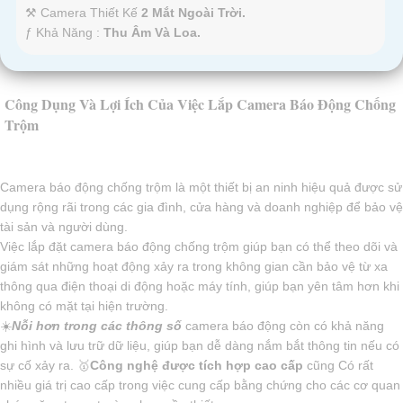
⚒ Camera Thiết Kế
2 Mắt Ngoài Trời.
️ƒ Khả Năng :
Thu Âm Và Loa.
Công Dụng Và Lợi Ích Của Việc Lắp Camera Báo Động Chống
Trộm
Camera báo động chống trộm là một thiết bị an ninh hiệu quả được sử
dụng rộng rãi trong các gia đình, cửa hàng và doanh nghiệp để bảo vệ
tài sản và người dùng.
Việc lắp đặt camera báo động chống trộm giúp bạn có thể theo dõi và
giám sát những hoạt động xảy ra trong không gian cần bảo vệ từ xa
thông qua điện thoại di động hoặc máy tính, giúp bạn yên tâm hơn khi
không có mặt tại hiện trường.
☀️
Nỗi hơn trong các thông số
camera báo động còn có khả năng
ghi hình và lưu trữ dữ liệu, giúp bạn dễ dàng nắm bắt thông tin nếu có
sự cố xảy ra. 🥇️
Công nghệ được tích hợp cao cấp
cũng Có rất
nhiều giá trị cao cấp trong việc cung cấp bằng chứng cho các cơ quan