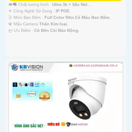
👁️‍🗨 Chất lượng hình :
Ultra 3k + Sắc Nét .
⚜️ Công Nghệ Sử Dụng :
IP POE.
🌛 Nhìn Ban Đêm :
Full Color 50m Có Màu Ban Ðêm.
💎 Mẫu Camera
Thân Kim loại.
️ლ Ưu Điểm :
Có Ðèn Còi Báo Động.