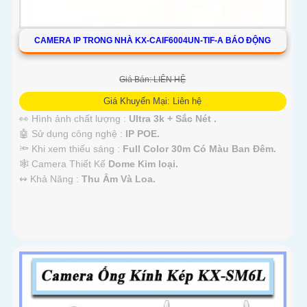
CAMERA IP TRONG NHÀ KX-CAIF6004UN-TIF-A BÁO ĐỘNG
Giá Bán: LIÊN HỆ
Giá Khuyến Mại: Liên hệ
👀 Hình ảnh chất lượng :
Ultra 3k + Sắc Nét .
🤖️ Sử dụng công nghệ :
IP POE.
🔦 Khi xem thiếu sáng :
Full Color 30m Có Màu Ban Ðêm.
🕸️ Camera Thiết Kế
Dome Kim loại.
️↭ Khả Năng :
Thu Âm Và Loa.