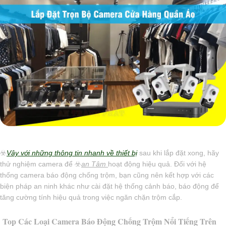
☣️
Vây với những thông tin nhanh về thiết bị
sau khi lắp đặt xong, hãy
thử nghiệm camera để ☣️
an Tâm
hoạt động hiệu quả. Đối với hệ
thống camera báo động chống trộm, bạn cũng nên kết hợp với các
biện pháp an ninh khác như cài đặt hệ thống cảnh báo, báo động để
tăng cường tính hiệu quả trong việc ngăn chặn trộm cắp.
Top Các Loại Camera Báo Động Chống Trộm Nổi Tiếng Trên