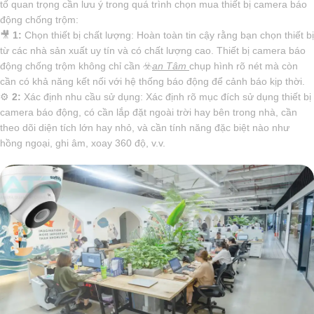
tố quan trọng cần lưu ý trong quá trình chọn mua thiết bị camera báo
động chống trộm:
🎥
1:
Chọn thiết bị chất lượng: Hoàn toàn tin cậy rằng bạn chọn thiết bị
từ các nhà sản xuất uy tín và có chất lượng cao. Thiết bị camera báo
động chống trộm không chỉ cần ☣️
an Tâm
chụp hình rõ nét mà còn
cần có khả năng kết nối với hệ thống báo động để cảnh báo kịp thời.
⚙
2:
Xác định nhu cầu sử dụng: Xác định rõ mục đích sử dụng thiết bị
camera báo động, có cần lắp đặt ngoài trời hay bên trong nhà, cần
theo dõi diện tích lớn hay nhỏ, và cần tính năng đặc biệt nào như
hồng ngoại, ghi âm, xoay 360 độ, v.v.