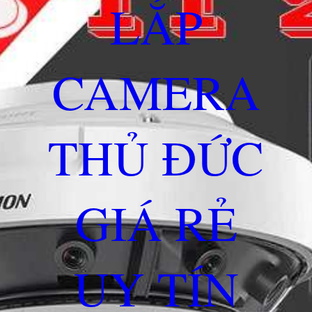
LẮP
CAMERA
THỦ ĐỨC
GIÁ RẺ
UY TÍN