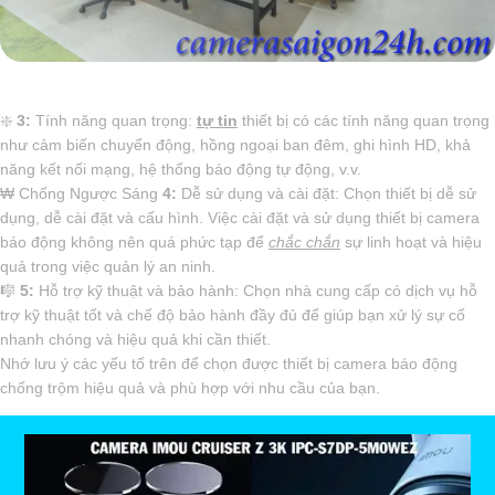
❇️
3:
Tính năng quan trọng:
tự tin
thiết bị có các tính năng quan trọng
như cảm biến chuyển động, hồng ngoại ban đêm, ghi hình HD, khả
năng kết nối mạng, hệ thống báo động tự động, v.v.
₩ Chống Ngược Sáng
4:
Dễ sử dụng và cài đặt: Chọn thiết bị dễ sử
dụng, dễ cài đặt và cấu hình. Việc cài đặt và sử dụng thiết bị camera
báo động không nên quá phức tạp để
chắc chắn
sự linh hoạt và hiệu
quả trong việc quản lý an ninh.
🎼️
5:
Hỗ trợ kỹ thuật và bảo hành: Chọn nhà cung cấp có dịch vụ hỗ
trợ kỹ thuật tốt và chế độ bảo hành đầy đủ để giúp bạn xử lý sự cố
nhanh chóng và hiệu quả khi cần thiết.
Nhớ lưu ý các yếu tố trên để chọn được thiết bị camera báo động
chống trộm hiệu quả và phù hợp với nhu cầu của bạn.