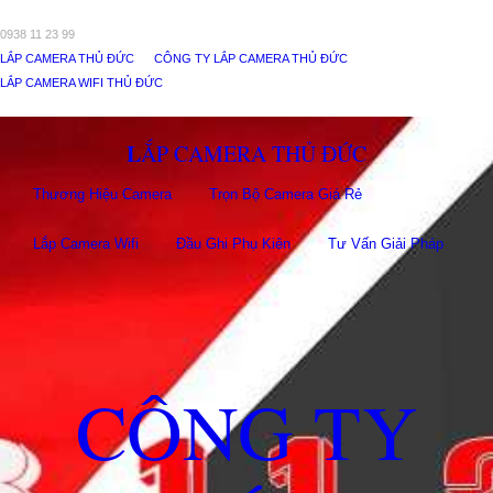
0938 11 23 99
LẮP CAMERA THỦ ĐỨC
CÔNG TY LẮP CAMERA THỦ ĐỨC
LẮP CAMERA WIFI THỦ ĐỨC
LẮP CAMERA THỦ ĐỨC
Thương Hiệu Camera
Trọn Bộ Camera Giá Rẻ
Lắp Camera Wifi
Đầu Ghi Phụ Kiên
Tư Vấn Giải Pháp
CÔNG TY