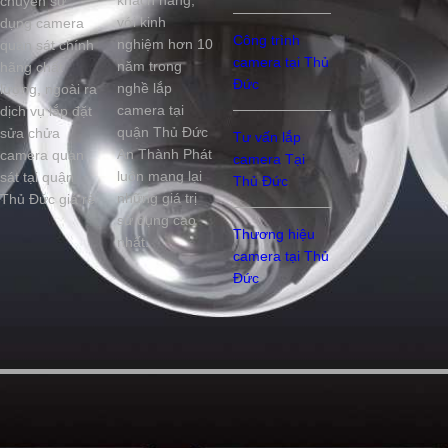
chuyên sử
với kinh
dụng camera
Công trình
nghiệm hơn 10
quan sát chính
camera tại Thủ
năm trong
hãng chất
Đức
nghề lắp
lượng, ngoài ra
camera tại
dịch vụ lắp đặt
quận Thủ Đức
sửa chửa
Tư vấn lắp
An Thành Phát
camera quan
camera Tại
luôn mang lại
sát tại quận
Thủ Đức
những giá trị
Thủ Đức giá rẻ
sử dụng cao
Thương hiệu
nhất.
camera tại Thủ
Đức