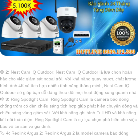
🛑
2:
Nest Cam IQ Outdoor: Nest Cam IQ Outdoor là lựa chọn hoàn
hảo cho việc giám sát ngoại trời. Với khả năng quay mượt, chất lượng
hình ảnh 4K và tích hợp nhiều tính năng thông minh, Nest Cam IQ
Outdoor sẽ giúp bạn dễ dàng theo dõi mọi hoạt động xung quanh nhà.
🎼️
3:
Ring Spotlight Cam: Ring Spotlight Cam là camera báo động
chống trộm có đèn chiếu sáng tích hợp giúp phát hiện chuyển động và
chiếu sáng vùng giám sát. Với khả năng ghi hình Full HD và khả năng
kết nối toàn diện, Ring Spotlight Cam là sự lựa chọn phổ biến cho việc
bảo vệ tài sản và gia đình.
🏷
4:
Reolink Argus 2: Reolink Argus 2 là model camera báo động