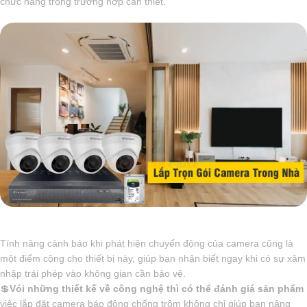
chức năng trong trường hợp cần thiết.
Tính năng cảnh báo khi phát hiện chuyển động của camera cũng là
một điểm cộng cho thiết bị này, giúp bạn nhận biết ngay khi có sự xâm
nhập trái phép vào không gian cần bảo vệ.
💲
Vói những thiết kế về công nghệ thì có thể đánh giá sản phẩm
việc lắp đặt camera báo động chống trộm không chỉ giúp bạn nâng