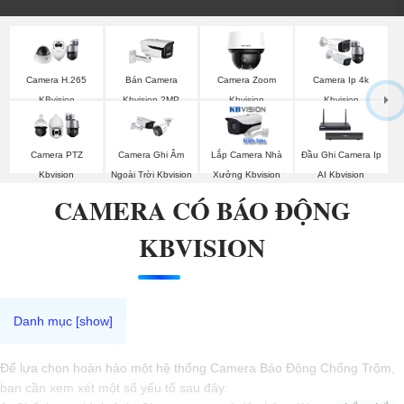
Camera H.265
Bán Camera
Camera Zoom
Camera Ip 4k
KBvision
Kbvision 2MP
Kbvision
Kbvision
Camera PTZ
Camera Ghi Âm
Lắp Camera Nhà
Đầu Ghi Camera Ip
Kbvision
Ngoài Trời Kbvision
Xưởng Kbvision
AI Kbvision
CAMERA CÓ BÁO ĐỘNG
KBVISION
Để lựa chọn hoàn hảo một hệ thống Camera Báo Động Chống Trộm,
bạn cần xem xét một số yếu tố sau đây: