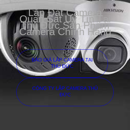
Lắp Đặt Camera
Quan Sát Uy Tín Tại
Thủ Đức Sản Phẩm
Camera Chính Hãng
BÁO GIÁ LẮP CAMERA TẠI
THỦ ĐỨC
CÔNG TY LẮP CAMERA THỦ
ĐỨC