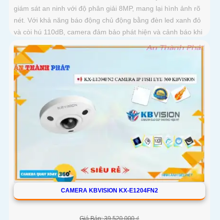
giám sát an ninh với độ phân giải 8MP, mang lại hình ảnh rõ
nét. Với khả năng báo động chủ động bằng đèn led xanh đỏ
và còi hú 110dB, camera đảm bảo phát hiện và cảnh báo khi
có xâm nhậpThiết bị Camera Giá Rẻ Công Nghệ POE KX-
CAiF8003UN-TiF-A tích hợp chức năng cao cấp Thu Âm Và
Loa rõ ràng để mang lại trải nghiệm hình ảnh và âm thanh
tốt nhất
CAMERA KBVISION KX-E1204FN2
Giá Bán: 39,520,000 ₫