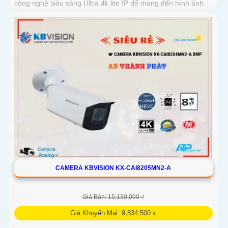
công nghệ siêu sáng Ultra 4k lite IP để mang đến hình ảnh
sắc nét và đẹp
CAMERA KBVISION KX-CAI8205MN2-A
Giá Bán: 15,130,000 ₫
Giá Khuyến Mại: 9,834,500 ₫