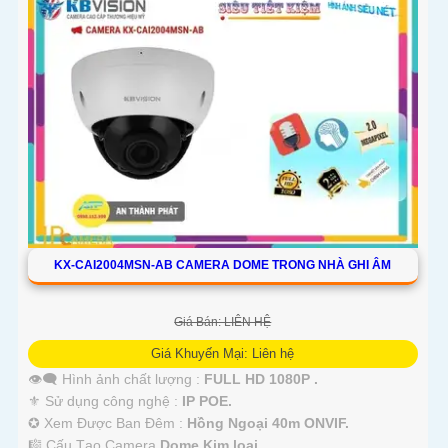
KX-CAI2004MSN-AB CAMERA DOME TRONG NHÀ GHI ÂM
Giá Bán: LIÊN HỆ
Giá Khuyến Mại: Liên hệ
👁️‍🗨 Hình ảnh chất lượng :
FULL HD 1080P .
⚜️ Sử dụng công nghệ :
IP POE.
✪ Xem Được Ban Đêm :
Hồng Ngoại 40m ONVIF.
🎼️ Cấu Tạo Camera
Dome Kim loại.