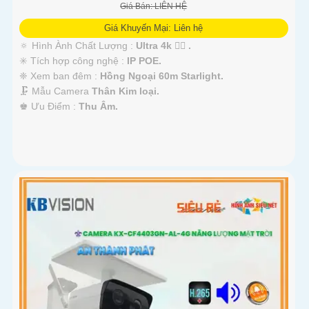
Giá Bán: LIÊN HỆ
Giá Khuyến Mại: Liên hệ
🔅 Hình Ành Chất Lượng :
Ultra 4k 👍🏾 .
✳️ Tích hợp công nghệ :
IP POE.
❈ Xem ban đêm :
Hồng Ngoại 60m Starlight.
🗜️ Mẫu Camera
Thân Kim loại.
️♚ Ưu Điểm :
Thu Âm.