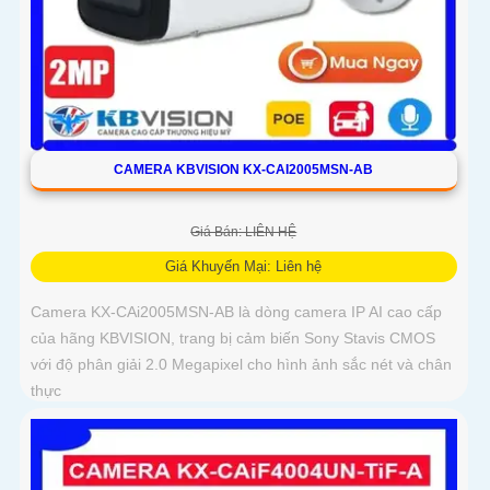
CAMERA KBVISION KX-CAI2005MSN-AB
Giá Bán: LIÊN HỆ
Giá Khuyến Mại: Liên hệ
Camera KX-CAi2005MSN-AB là dòng camera IP AI cao cấp
của hãng KBVISION, trang bị cảm biến Sony Stavis CMOS
với độ phân giải 2.0 Megapixel cho hình ảnh sắc nét và chân
thực