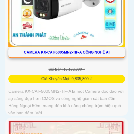
CAMERA KX-CAIF5005MN2-TIF-A CÔNG NGHỆ AI
Giá Bán: 15,132,000 ₫
Giá Khuyến Mại: 9,835,800 ₫
Camera KX-CAiF5005MN2-TiF-A là một Camera độc đáo với
sự sáng đẹp hơn CMOS và công nghệ giám sát ban đêm
Hồng Ngoại 50m, mang đến khả năng chống trộm hiệu quả
vào ban đêm. Với...