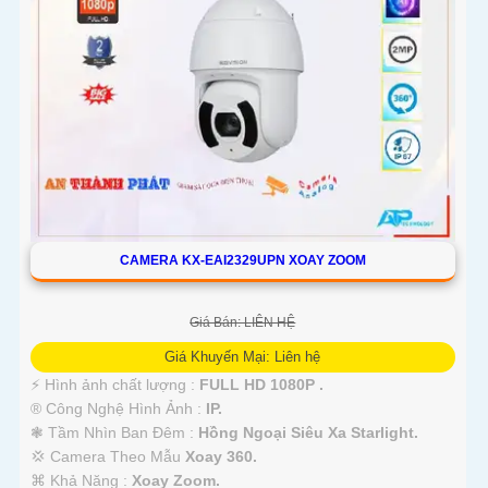
CAMERA KX-EAI2329UPN XOAY ZOOM
Giá Bán: LIÊN HỆ
Giá Khuyến Mại: Liên hệ
️⚡ Hình ảnh chất lượng :
FULL HD 1080P .
®️ Công Nghệ Hình Ảnh :
IP.
❃ Tầm Nhìn Ban Đêm :
Hồng Ngoại Siêu Xa Starlight.
💢 Camera Theo Mẫu
Xoay 360.
️⌘ Khả Năng :
Xoay Zoom.