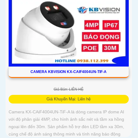
CAMERA KBVISION KX-CAIF4004UN-TIF-A
Giá Bán: LIÊN HỆ
Giá Khuyến Mại: Liên hệ
Camera KX-CAiF4004UN-TiF-A là dòng camera IP dome AI
với độ phân giải 4MP, cho hình ảnh sắc nét và tầm xa hồng
ngoại lên đến 30m. Sản phẩm hỗ trợ đèn LED tầm xa 30m,
cùng chế độ ánh sáng thông minh và tính năng báo động