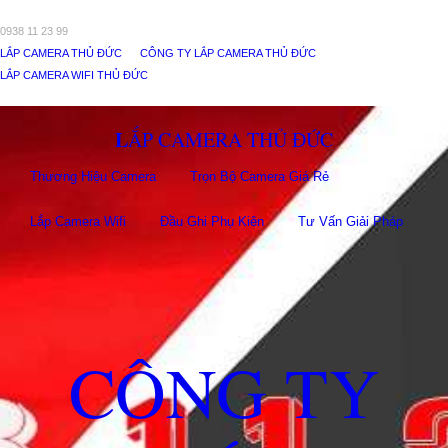
0938 11 23 99
LẮP CAMERA THỦ ĐỨC
CÔNG TY LẮP CAMERA THỦ ĐỨC
LẮP CAMERA WIFI THỦ ĐỨC
LẮP CAMERA THỦ ĐỨC
Thương Hiệu Camera
Trọn Bộ Camera Giá Rẻ
Lắp Camera Wifi
Đầu Ghi Phụ Kiên
Tư Vấn Giải Pháp
CÔNG TY