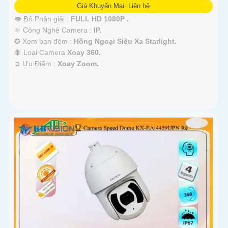
Giá Khuyến Mại: Liên hệ
👁 Độ Phân giải :
FULL HD 1080P .
⚛️ Công Nghệ Camera :
IP.
✪ Xem ban đêm :
Hồng Ngoại Siêu Xa Starlight.
🐜 Loại Camera
Xoay 360.
️➲ Ưu Điểm :
Xoay Zoom.