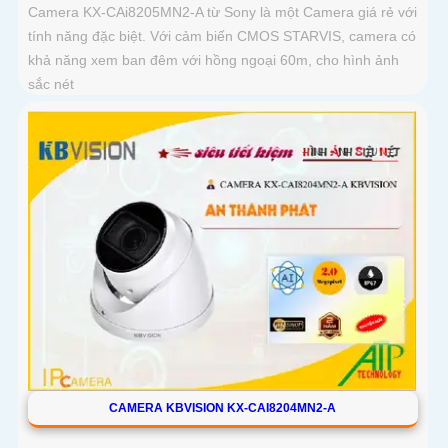
Camera KX-CAi8205MN2-A từ Sony là một Camera giá rẻ với
tính năng đặc biệt. Với cảm biến CMOS STARVIS, camera có
khả năng xem ban đêm với hồng ngoại 60m, cho hình ảnh
sắc nét
CAMERA KBVISION KX-CAI8204MN2-A