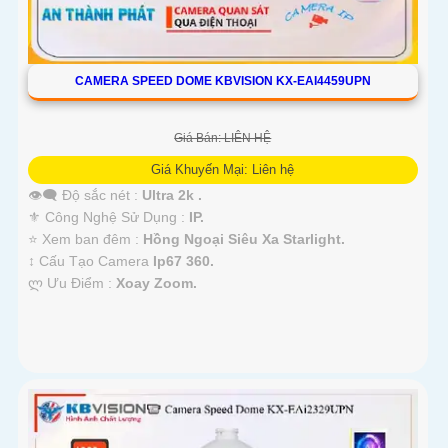
CAMERA SPEED DOME KBVISION KX-EAI4459UPN
Giá Bán: LIÊN HỆ
Giá Khuyến Mại: Liên hệ
👁️‍🗨 Độ sắc nét :
Ultra 2k .
⚜️ Công Nghệ Sử Dụng :
IP.
⭐ Xem ban đêm :
Hồng Ngoại Siêu Xa Starlight.
↕️ Cấu Tạo Camera
Ip67 360.
️ლ Ưu Điểm :
Xoay Zoom.