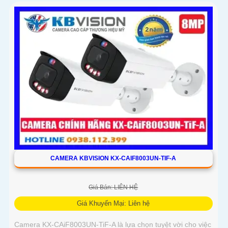
chủ động bằng đèn LED xanh đỏ và còi hú 110dB
CAMERA KBVISION KX-CAIF8003UN-TIF-A
Giá Bán: LIÊN HỆ
Giá Khuyến Mại: Liên hệ
Camera KX-CAiF8003UN-TiF-A là lựa chọn tuyệt vời cho việc