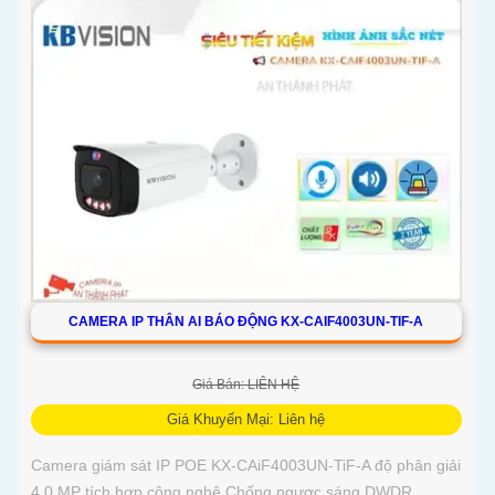
CAMERA IP THÂN AI BÁO ĐỘNG KX-CAIF4003UN-TIF-A
Giá Bán: LIÊN HỆ
Giá Khuyến Mại: Liên hệ
Camera giám sát IP POE KX-CAiF4003UN-TiF-A độ phân giải
4.0 MP tích hợp công nghệ Chống ngược sáng DWDR