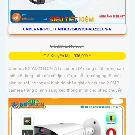
CAMERA IP POE THÂN KBVISION KX-AD2111CN-A
Giá Bán: 1,440,000 ₫
Giá Khuyến Mại: 936,000 ₫
Camera KX-AD2111CN-A là camera IP mạng chất lượng cao
thiết kế dạng thân dài cố định, được hỗ trợ công nghệ phát
hiện người, hỗ trợ ghi hình độ phân giải độ nét cao 2.0MP,
camera trang bị ánh sáng kép thông minh cho phép chuyển
đổi linh hoạt giữa chế độ hồng ngoại và led trợ sáng ban
đêm, giúp giám sát bảo vệ an ninh ban đêm một cách linh
hoạt