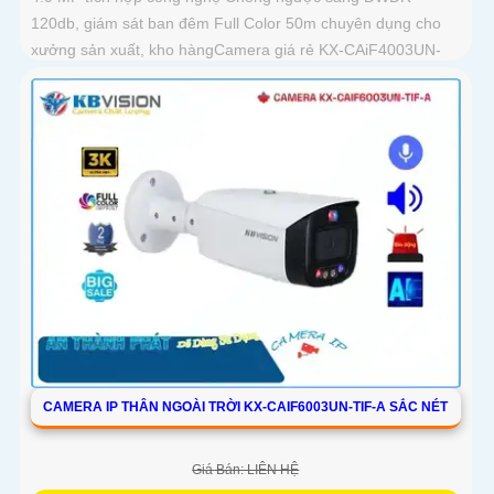
120db, giám sát ban đêm Full Color 50m chuyên dụng cho
xưởng sản xuất, kho hàngCamera giá rẻ KX-CAiF4003UN-
TiF-A, độ phân giải 4
CAMERA IP THÂN NGOÀI TRỜI KX-CAIF6003UN-TIF-A SẮC NÉT
Giá Bán: LIÊN HỆ