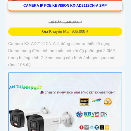
CAMERA IP POE KBVISION KX-AD2112CN-A 2MP
Giá Bán: 1,440,000 ₫
Giá Khuyến Mại: 936,000 ₫
Camera KX-AD2112CN-A là dòng camera thiết kế dạng
Dome mang đến hình ảnh sắc nét với độ phân giải 2.0MP,
trang bị ống kính 2. 8mm cung cấp hình ảnh góc quan sát
rộng 105 độ