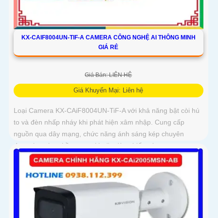
KX-CAIF8004UN-TIF-A CAMERA CÔNG NGHỆ AI THÔNG MINH
GIÁ RẺ
Giá Bán: LIÊN HỆ
Giá Khuyến Mại: Liên hệ
Loại Camera KX-CAiF8004UN-TiF-A với khả năng bật còi hú
to và đèn nhấp nháy khi phát hiện xâm nhập. Cung cấp
nguồn qua dây mạng, chức năng ánh sáng kép chuyên
dụng, lựa chọn hồng ngoại hoặc đèn chiếu sáng