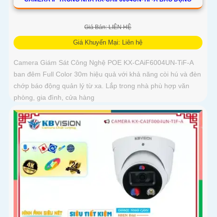
Giá Bán: LIÊN HỆ
Giá Khuyến Mại: Liên hệ
Camera Giám Sát Công Nghệ POE KX-CAiF6004UN-TiF-A
ban đêm Full Color 30m hiệu quả với khả năng còi hú và đèn
chớp báo động quản lý từ xa. Lắp trong nhà phù hợp văn
phòng, gia đình, cửa hàng