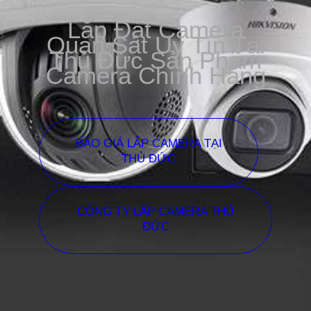
Lắp Đặt Camera
Quan Sát Uy Tín Tại
Thủ Đức Sản Phẩm
Camera Chính Hãng
BÁO GIÁ LẮP CAMERA TẠI
THỦ ĐỨC
CÔNG TY LẮP CAMERA THỦ
ĐỨC