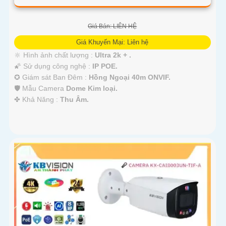
Giá Bán: LIÊN HỆ
Giá Khuyến Mại: Liên hệ
🔆 Hình ảnh chất lượng :
Ultra 2k + .
🌠 Sử dụng công nghệ :
IP POE.
✪ Giám sát Ban Đêm :
Hồng Ngoại 40m ONVIF.
🛡 Mẫu Camera
Dome Kim loại.
️✤ Khả Năng :
Thu Âm.