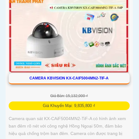
CAMERA KBVISION KX-CAIF5004MN2-TIF-A
Giá Bán: 15,132,000 ₫
Giá Khuyến Mại: 9,835,800 ₫
Camera quan sát KX-CAiF5004MN2-TiF-A có hình ảnh xem
ban đêm rõ nét với công nghệ Hồng Ngoại 50m, đảm bảo
hiệu quả chống trộm ban đêm. Camera còn được trang bị