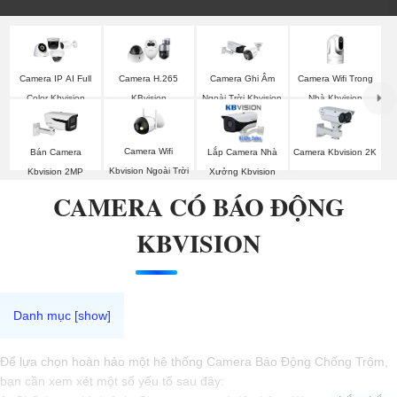
Camera Wifi Trong
Camera IP AI Full
Camera H.265
Camera Ghi Âm
Nhà Kbvision
Color Kbvision
KBvision
Ngoài Trời Kbvision
Camera Wifi
Bán Camera
Lắp Camera Nhà
Camera Kbvision 2K
Kbvision Ngoài Trời
Kbvision 2MP
Xưởng Kbvision
CAMERA CÓ BÁO ĐỘNG
KBVISION
Để lựa chọn hoàn hảo một hệ thống Camera Báo Động Chống Trộm,
bạn cần xem xét một số yếu tố sau đây: