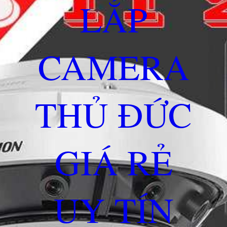
LẮP
CAMERA
THỦ ĐỨC
GIÁ RẺ
UY TÍN