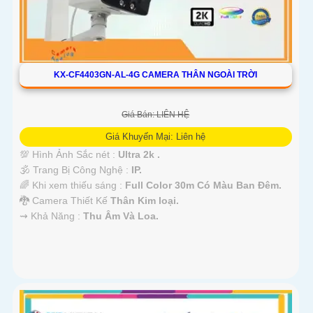
KX-CF4403GN-AL-4G CAMERA THÂN NGOÀI TRỜI
Giá Bán: LIÊN HỆ
Giá Khuyến Mại: Liên hệ
💯 Hình Ảnh Sắc nét :
Ultra 2k .
🕉️ Trang Bị Công Nghệ :
IP.
🌈 Khi xem thiếu sáng :
Full Color 30m Có Màu Ban Ðêm.
🐉️ Camera Thiết Kế
Thân Kim loại.
️⇝ Khả Năng :
Thu Âm Và Loa.