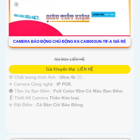
CAMERA BÁO ĐỘNG CHỦ ĐỘNG KX-CAI8003UN-TIF-A GIÁ RẺ
Giá Bán: LIÊN HỆ
Giá Khuyến Mại: LIÊN HỆ
💯 Chất lượng hình Ảnh :
Ultra 4k 👍🏾 .
✳️ Camera Công nghệ :
IP POE.
🌚 Tầm Xa Ban Đêm :
Full Color 50m Có Màu Ban Ðêm.
🗜️ Thiết Kế Camera
Thân Kim loại.
️☣️ Đặt Điểm :
Có Ðèn Còi Báo Động.