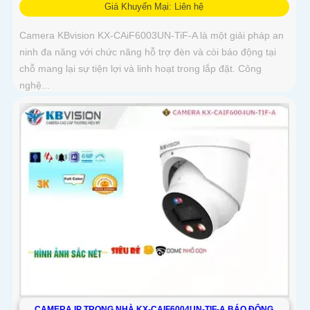
Giá Khuyến Mại: Liên hệ
Camera KBvision KX-CAiF6003UN-TiF-A là một giải pháp an
ninh đa năng với chức năng hỗ trợ đèn và còi báo động tại
chỗ mang lại sự tiện lợi và linh hoạt trong lắp đặt. Công
nghệ...
CAMERA IP TRONG NHÀ KX-CAIF6004UN-TIF-A BÁO ĐỘNG