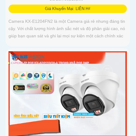
Giá Khuyến Mại: LIÊN H₫
Camera KX-E1204FN2 là một Camera giá rẻ nhưng đáng tin
cậy. Với chất lượng hình ảnh sắc nét và độ phân giải cao, nó
giúp bạn quan sát và ghi lại mọi sự kiện một cách chính xác