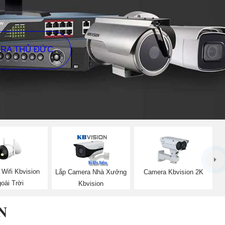
ERA THỦ ĐỨC
Wifi Kbvision
Lắp Camera Nhà Xưởng
Camera Kbvision 2K
oài Trời
Kbvision
N