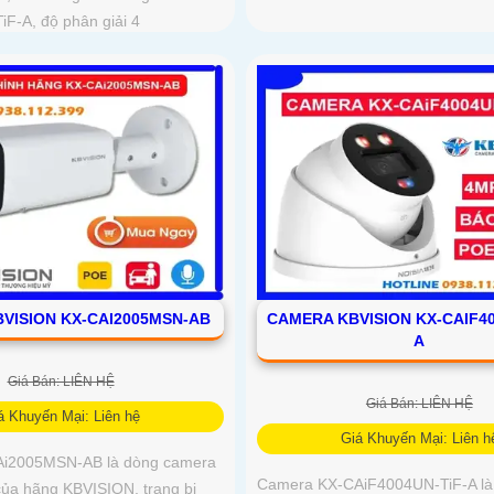
F-A, độ phân giải 4
VISION KX-CAI2005MSN-AB
CAMERA KBVISION KX-CAIF40
A
Giá Bán: LIÊN HỆ
Giá Bán: LIÊN HỆ
á Khuyến Mại: Liên hệ
Giá Khuyến Mại: Liên h
i2005MSN-AB là dòng camera
Camera KX-CAiF4004UN-TiF-A là
của hãng KBVISION, trang bị