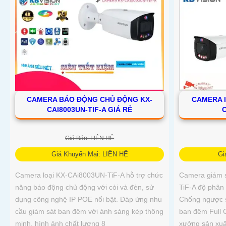
CAMERA BÁO ĐỘNG CHỦ ĐỘNG KX-
CAMERA I
CAI8003UN-TIF-A GIÁ RẺ
C
Giá Bán: LIÊN HỆ
Giá Khuyến Mại: LIÊN HỆ
Gi
Camera loại KX-CAi8003UN-TiF-A hỗ trợ chức
Camera giám 
năng báo động chủ động với còi và đèn, sử
TiF-A độ phân 
dụng công nghệ IP POE nổi bật. Đáp ứng nhu
Chống ngược 
cầu giám sát ban đêm với ánh sáng kép thông
ban đêm Full 
minh, hình ảnh chất lượng 8
xưởng sản xuấ