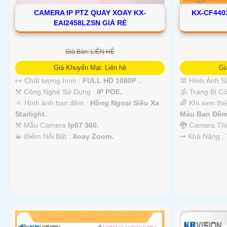
CAMERA IP PTZ QUAY XOAY KX-
KX-CF440
EAI2458LZSN GIÁ RẺ
Giá Bán: LIÊN HỆ
Giá Khuyến Mại: Liên hệ
Gi
👀 Chất lượng hình :
FULL HD 1080P .
💯 Hình Ảnh S
⚒ Công Nghệ Sử Dụng :
IP POE.
🕉️ Trang Bị 
🔅 Hình ảnh ban đêm :
Hồng Ngoại Siêu Xa
🌈 Khi xem thi
Starlight.
Màu Ban Ðêm
⚒ Mẫu Camera
Ip67 360.
🐉️ Camera Th
️💫 Điểm Nỗi Bật :
Xoay Zoom.
️⇝ Khả Năng :