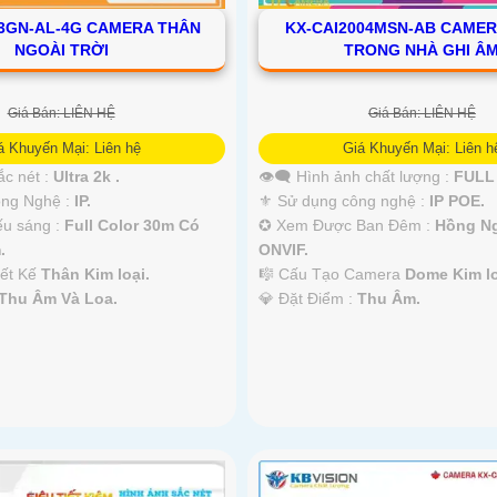
3GN-AL-4G CAMERA THÂN
KX-CAI2004MSN-AB CAME
NGOÀI TRỜI
TRONG NHÀ GHI Â
Giá Bán: LIÊN HỆ
Giá Bán: LIÊN HỆ
á Khuyến Mại: Liên hệ
Giá Khuyến Mại: Liên h
ắc nét :
Ultra 2k .
👁️‍🗨 Hình ảnh chất lượng :
FULL 
Công Nghệ :
IP.
⚜️ Sử dụng công nghệ :
IP POE.
ếu sáng :
Full Color 30m Có
✪ Xem Được Ban Đêm :
Hồng N
.
ONVIF.
iết Kế
Thân Kim loại.
🎼️ Cấu Tạo Camera
Dome Kim lo
Thu Âm Và Loa.
️💎 Đặt Điểm :
Thu Âm.