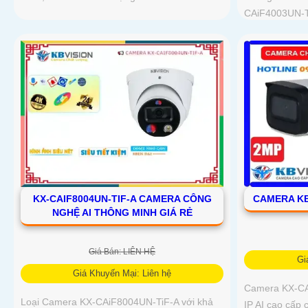
CAiF4003UN-Ti
KX-CAIF8004UN-TIF-A CAMERA CÔNG
CAMERA KB
NGHỆ AI THÔNG MINH GIÁ RẺ
Giá Bán: LIÊN HỆ
Gi
Giá Khuyến Mại: Liên hệ
Camera KX-CA
Loại Camera KX-CAiF8004UN-TiF-A với khả
IP AI cao cấp 