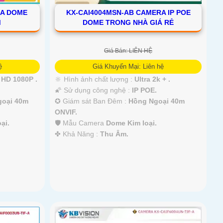
RA DOME
KX-CAI4004MSN-AB CAMERA IP POE
M
DOME TRONG NHÀ GIÁ RẺ
Giá Bán: LIÊN HỆ
ệ
Giá Khuyến Mại: Liên hệ
HD 1080P .
🔆 Hình ảnh chất lượng :
Ultra 2k + .
🌠 Sử dụng công nghệ :
IP POE.
goại 40m
✪ Giám sát Ban Đêm :
Hồng Ngoại 40m
ONVIF.
ại.
🛡 Mẫu Camera
Dome Kim loại.
️✤ Khả Năng :
Thu Âm.