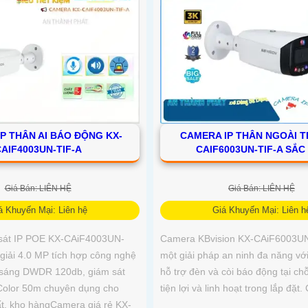
P THÂN AI BÁO ĐỘNG KX-
CAMERA IP THÂN NGOÀI T
AIF4003UN-TIF-A
CAIF6003UN-TIF-A SẮC
Giá Bán: LIÊN HỆ
Giá Bán: LIÊN HỆ
á Khuyến Mại: Liên hệ
Giá Khuyến Mại: Liên h
sát IP POE KX-CAiF4003UN-
Camera KBvision KX-CAiF6003UN-
giải 4.0 MP tích hợp công nghệ
một giải pháp an ninh đa năng vớ
sáng DWDR 120db, giám sát
hỗ trợ đèn và còi báo động tại ch
Color 50m chuyên dụng cho
tiện lợi và linh hoạt trong lắp đặt.
t, kho hàngCamera giá rẻ KX-