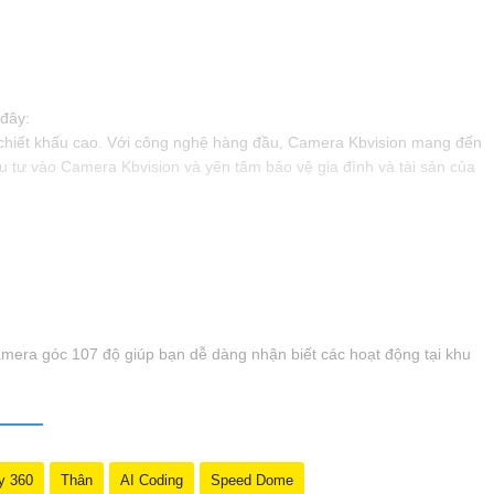
 đây:
i chiết khấu cao. Với công nghệ hàng đầu, Camera Kbvision mang đến
u tư vào Camera Kbvision và yên tâm bảo vệ gia đình và tài sản của
Camera góc 107 độ giúp bạn dễ dàng nhận biết các hoạt động tại khu
y 360
Thân
AI Coding
Speed Dome