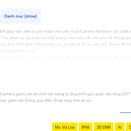
Để giúp bạn viết tư giới thiệu cho việc mua Camera Kbvision với chiế
"Tìm kiếm sự an toàn và chất lượng hình ảnh sắc nét cho hệ thống gi
cho bạn hình ảnh chất lượng cao, rõ nét và độ tin cậy cao. Đừng để b
bạn ngay hôm nay!"
Bạn có thể điều chỉnh và thêm vào nội dung trên để phù hợp với nhu 
Camera giám sát an ninh với trang bị ống kính góc quan sát rộng 107°
vực giám sát thông qua điện thoại máy tính từ xa
Mic Và Loa
IP66
3D DNR
AI
D