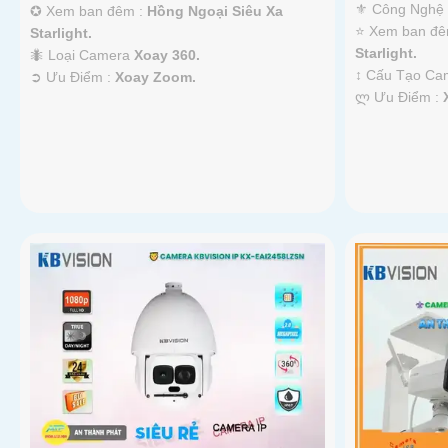
⚜️ Công Nghệ
✪ Xem ban đêm :
Hồng Ngoại Siêu Xa
⭐ Xem ban đê
Starlight.
Starlight.
🐜 Loại Camera
Xoay 360.
↕️ Cấu Tạo C
️➲ Ưu Điểm :
Xoay Zoom.
️ლ Ưu Điểm :