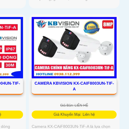
04UN-TIF-
CAMERA KBVISION KX-CAIF8003UN-TIF-
A
Giá Bán: LIÊN HỆ
ệ
Giá Khuyến Mại: Liên hệ
 dòng
Camera KX-CAiF8003UN-TiF-A là lựa chọn