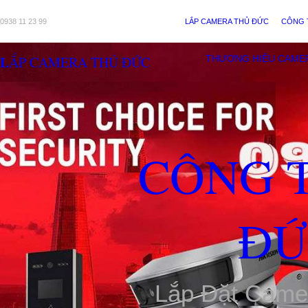
0938 11 23 99
LẮP CAMERA THỦ ĐỨC
CÔNG 
LẮP CAMERA THỦ ĐỨC
THƯƠNG HIỆU CAME
CÔNG 
ĐỨ
Lắp Đặt Came