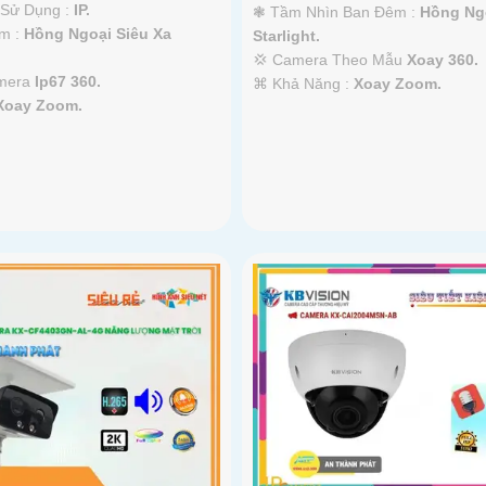
 Sử Dụng :
IP.
❃ Tầm Nhìn Ban Đêm :
Hồng Ngo
m :
Hồng Ngoại Siêu Xa
Starlight.
💢 Camera Theo Mẫu
Xoay 360.
amera
Ip67 360.
️⌘ Khả Năng :
Xoay Zoom.
Xoay Zoom.