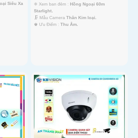
ại Siêu Xa
❈ Xem ban đêm :
Hồng Ngoại 60m
Starlight.
🗜️ Mẫu Camera
Thân Kim loại.
️♚ Ưu Điểm :
Thu Âm.