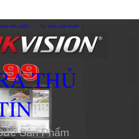
GHI PHỤ KIÊN
TƯ VẤN GIẢI PHÁP
RA THỦ
TÍN
 Đức Sản Phẩm