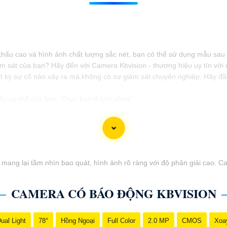
t khấu cao và hình ảnh chất lượng sắc nét, bạn có thể sử dụng mẫu sau
ám sát của bạn? Hãy đến với Camera Kbvision - thương hiệu uy tín vớ
ất kỳ sự cố nào xảy ra mà không có sự giám sát chuyên nghiệp. Hãy đầ
cầu cụ thể của bạn. Chúc bạn thành công!
 mang lại tầm nhìn bao quát, hình ảnh rõ ràng với độ phân giải cao. 
CAMERA CÓ BÁO ĐỘNG KBVISION
ual Light
78°
Hồng Ngoại
Full Color
2.0 MP
CMOS
Xoa