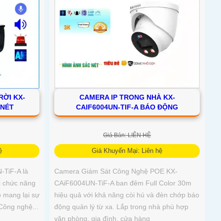
RỜI KX-
CAMERA IP TRONG NHÀ KX-
 NÉT
CAIF6004UN-TIF-A BÁO ĐỘNG
Giá Bán: LIÊN HỆ
ệ
Giá Khuyến Mại: Liên hệ
TiF-A là
Camera Giám Sát Công Nghệ POE KX-
i chức năng
CAiF6004UN-TiF-A ban đêm Full Color 30m
ỗ mang lại sự
hiệu quả với khả năng còi hú và đèn chớp báo
 Công nghệ...
động quản lý từ xa. Lắp trong nhà phù hợp
văn phòng, gia đình, cửa hàng