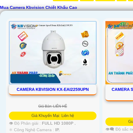
Mua Camera Kbvision Chiết Khấu Cao
CAMERA KBVISION KX-EAI2259UPN
CAMERA S
Giá Bán: LIÊN HỆ
Giá Khuyến Mại: Liên hệ
Gi
👁 Độ Phân giải :
FULL HD 1080P .
👁️‍🗨 Độ sắc n
⚛️ Công Nghệ Camera :
IP.
'