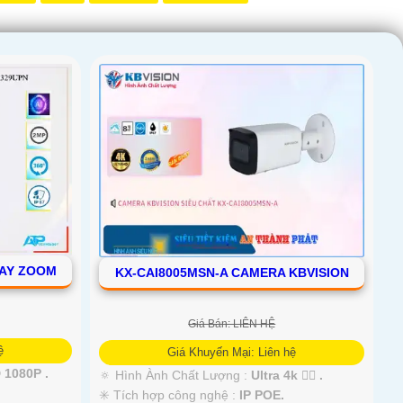
OAY ZOOM
KX-CAI8005MSN-A CAMERA KBVISION
Giá Bán: LIÊN HỆ
ệ
Giá Khuyến Mại: Liên hệ
 1080P .
🔅 Hình Ành Chất Lượng :
Ultra 4k 👍🏾 .
✳️ Tích hợp công nghệ :
IP POE.