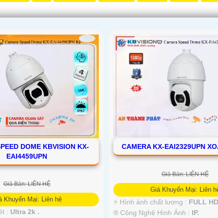
PEED DOME KBVISION KX-
CAMERA KX-EAI2329UPN X
EAI4459UPN
Giá Bán: LIÊN HỆ
Giá Bán: LIÊN HỆ
Giá Khuyến Mại: Liên h
á Khuyến Mại: Liên hệ
️⚡ Hình ảnh chất lượng :
FULL HD
ét :
Ultra 2k .
®️ Công Nghệ Hình Ảnh :
IP.