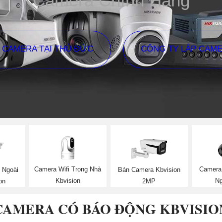
Camera Chính Hãng
P CAMERA TẠI THỦ ĐỨC
CÔNG TY LẮP CAM
Camera Wifi Trong Nhà
Camera 
 Ngoài
Bán Camera Kbvision
Kbvision
Ng
on
2MP
CAMERA CÓ BÁO ĐỘNG KBVISIO