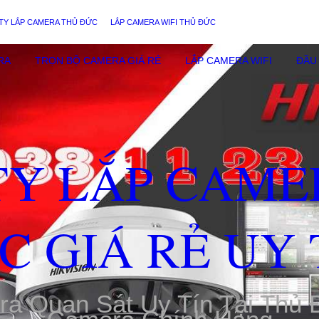
TY LẮP CAMERA THỦ ĐỨC
LẮP CAMERA WIFI THỦ ĐỨC
RA
TRỌN BỘ CAMERA GIÁ RẺ
LẮP CAMERA WIFI
ĐẦU 
TY LẮP CAME
C GIÁ RẺ UY 
ra Quan Sát Uy Tín Tại Thủ