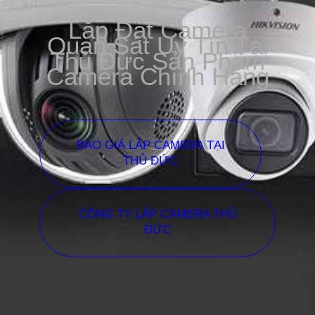
Lắp Đặt Camera
Quan Sát Uy Tín Tại
Thủ Đức Sản Phẩm
Camera Chính Hãng
BÁO GIÁ LẮP CAMERA TẠI
THỦ ĐỨC
CÔNG TY LẮP CAMERA THỦ
ĐỨC