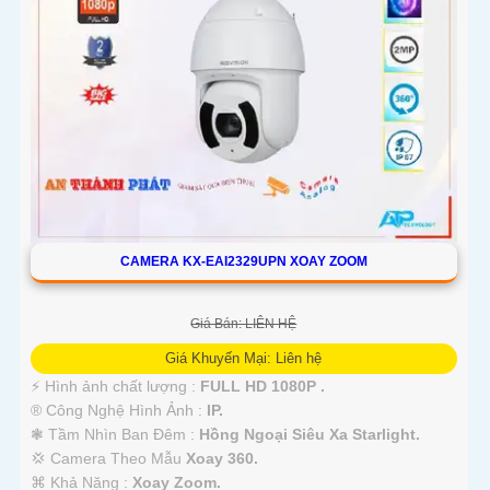
CAMERA KX-EAI2329UPN XOAY ZOOM
Giá Bán: LIÊN HỆ
Giá Khuyến Mại: Liên hệ
️⚡ Hình ảnh chất lượng :
FULL HD 1080P .
®️ Công Nghệ Hình Ảnh :
IP.
❃ Tầm Nhìn Ban Đêm :
Hồng Ngoại Siêu Xa Starlight.
💢 Camera Theo Mẫu
Xoay 360.
️⌘ Khả Năng :
Xoay Zoom.