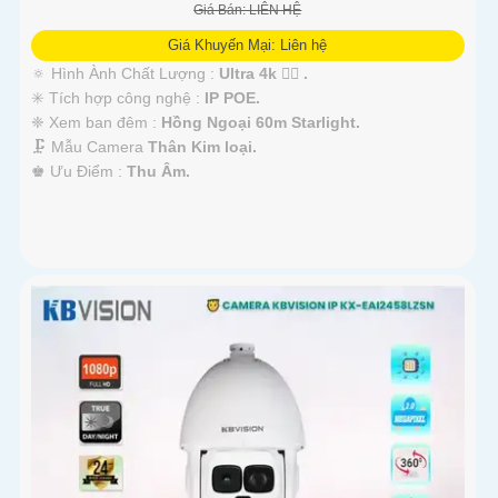
Giá Bán: LIÊN HỆ
Giá Khuyến Mại: Liên hệ
🔅 Hình Ành Chất Lượng :
Ultra 4k 👍🏾 .
✳️ Tích hợp công nghệ :
IP POE.
❈ Xem ban đêm :
Hồng Ngoại 60m Starlight.
🗜️ Mẫu Camera
Thân Kim loại.
️♚ Ưu Điểm :
Thu Âm.