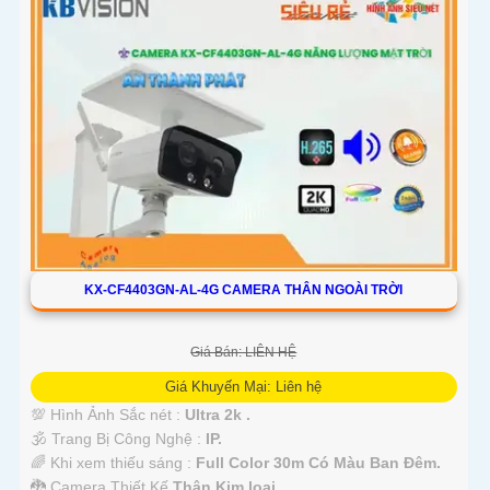
KX-CF4403GN-AL-4G CAMERA THÂN NGOÀI TRỜI
Giá Bán: LIÊN HỆ
Giá Khuyến Mại: Liên hệ
💯 Hình Ảnh Sắc nét :
Ultra 2k .
🕉️ Trang Bị Công Nghệ :
IP.
🌈 Khi xem thiếu sáng :
Full Color 30m Có Màu Ban Ðêm.
🐉️ Camera Thiết Kế
Thân Kim loại.