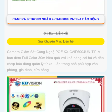
CAMERA IP TRONG NHÀ KX-CAIF6004UN-TIF-A BÁO ĐỘNG
Giá Bán: LIÊN HỆ
Giá Khuyến Mại: Liên hệ
Camera Giám Sát Công Nghệ POE KX-CAiF6004UN-TiF-A
ban đêm Full Color 30m hiệu quả với khả năng còi hú và đèn
chớp báo động quản lý từ xa. Lắp trong nhà phù hợp văn
phòng, gia đình, cửa hàng