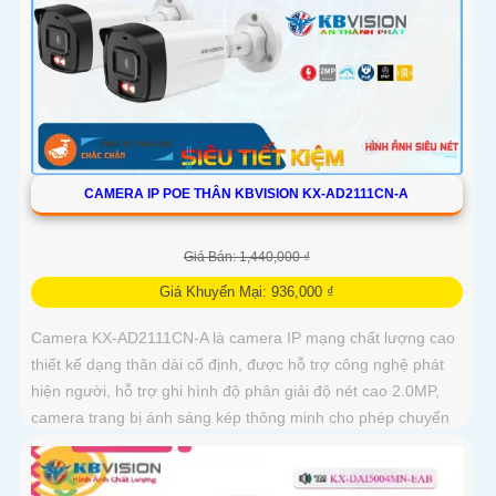
CAMERA IP POE THÂN KBVISION KX-AD2111CN-A
Giá Bán: 1,440,000 ₫
Giá Khuyến Mại: 936,000 ₫
Camera KX-AD2111CN-A là camera IP mạng chất lượng cao
thiết kế dạng thân dài cố định, được hỗ trợ công nghệ phát
hiện người, hỗ trợ ghi hình độ phân giải độ nét cao 2.0MP,
camera trang bị ánh sáng kép thông minh cho phép chuyển
đổi linh hoạt giữa chế độ hồng ngoại và led trợ sáng ban
đêm, giúp giám sát bảo vệ an ninh ban đêm một cách linh