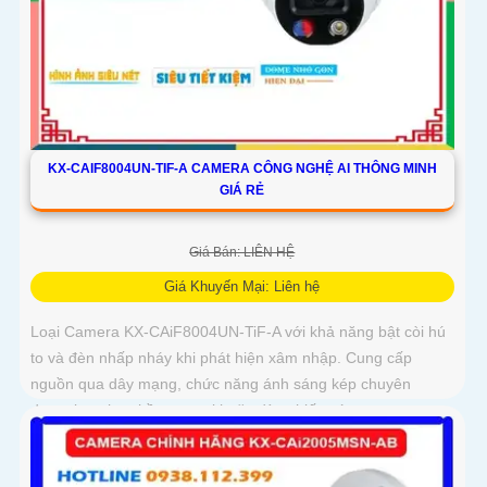
KX-CAIF8004UN-TIF-A CAMERA CÔNG NGHỆ AI THÔNG MINH
GIÁ RẺ
Giá Bán: LIÊN HỆ
Giá Khuyến Mại: Liên hệ
Loại Camera KX-CAiF8004UN-TiF-A với khả năng bật còi hú
to và đèn nhấp nháy khi phát hiện xâm nhập. Cung cấp
nguồn qua dây mạng, chức năng ánh sáng kép chuyên
dụng, lựa chọn hồng ngoại hoặc đèn chiếu sáng