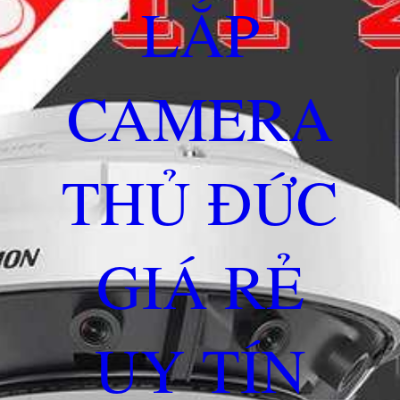
LẮP
CAMERA
THỦ ĐỨC
GIÁ RẺ
UY TÍN