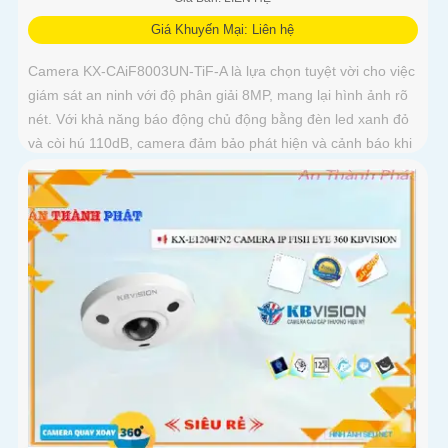
Giá Khuyến Mại: Liên hệ
Camera KX-CAiF8003UN-TiF-A là lựa chọn tuyệt vời cho việc
giám sát an ninh với độ phân giải 8MP, mang lại hình ảnh rõ
nét. Với khả năng báo động chủ động bằng đèn led xanh đỏ
và còi hú 110dB, camera đảm bảo phát hiện và cảnh báo khi
có xâm nhậpThiết bị Camera Giá Rẻ Công Nghệ POE KX-
CAiF8003UN-TiF-A tích hợp chức năng cao cấp Thu Âm Và
Loa rõ ràng để mang lại trải nghiệm hình ảnh và âm thanh
tốt nhất