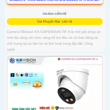
Giá Bán: LIÊN HỆ
Giá Khuyến Mại: Liên hệ
Camera KBvision KX-CAiF6003UN-TiF-A là một giải pháp an
ninh đa năng với chức năng hỗ trợ đèn và còi báo động tại
chỗ mang lại sự tiện lợi và linh hoạt trong lắp đặt. Công
nghệ...