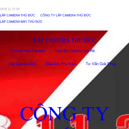
0938 11 23 99
LẮP CAMERA THỦ ĐỨC
CÔNG TY LẮP CAMERA THỦ ĐỨC
LẮP CAMERA WIFI THỦ ĐỨC
LẮP CAMERA THỦ ĐỨC
Thương Hiệu Camera
Trọn Bộ Camera Giá Rẻ
Lắp Camera Wifi
Đầu Ghi Phụ Kiên
Tư Vấn Giải Pháp
CÔNG TY