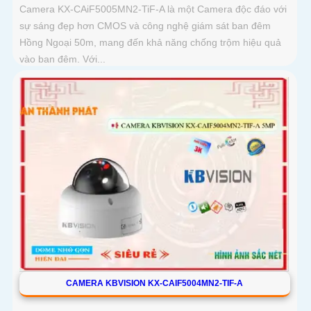
Camera KX-CAiF5005MN2-TiF-A là một Camera độc đáo với
sự sáng đẹp hơn CMOS và công nghệ giám sát ban đêm
Hồng Ngoại 50m, mang đến khả năng chống trộm hiệu quả
vào ban đêm. Với...
CAMERA KBVISION KX-CAIF5004MN2-TIF-A