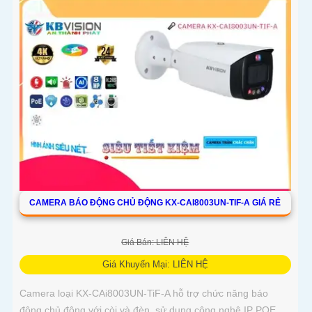
CAMERA BÁO ĐỘNG CHỦ ĐỘNG KX-CAI8003UN-TIF-A GIÁ RẺ
Giá Bán: LIÊN HỆ
Giá Khuyến Mại: LIÊN HỆ
Camera loại KX-CAi8003UN-TiF-A hỗ trợ chức năng báo
động chủ động với còi và đèn, sử dụng công nghệ IP POE