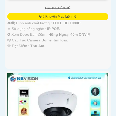
Giá Bán: LIÊN HỆ
Giá Khuyến Mại: Liên hệ
👁️‍🗨 Hình ảnh chất lượng :
FULL HD 1080P .
⚜️ Sử dụng công nghệ :
IP POE.
✪ Xem Được Ban Đêm :
Hồng Ngoại 40m ONVIF.
🎼️ Cấu Tạo Camera
Dome Kim loại.
️💎 Đặt Điểm :
Thu Âm.