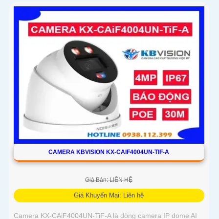
CAMERA KBVISION KX-CAIF4004UN-TIF-A
Giá Bán: LIÊN HỆ
Giá Khuyến Mại: Liên hệ
Camera KX-CAiF4004UN-TiF-A là dòng camera IP dome AI