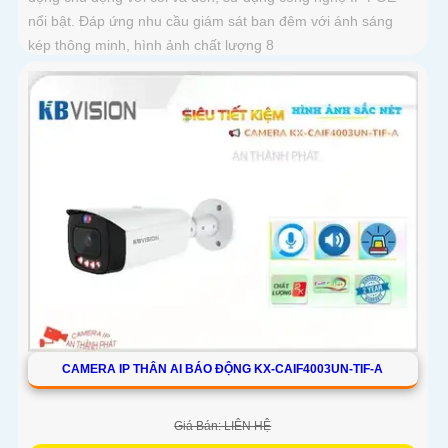
nổi bật. Đáp ứng nhu cầu giám sát ban đêm với ánh sáng
kép thông minh, hình ảnh chất lượng 8
CAMERA IP THÂN AI BÁO ĐỘNG KX-CAIF4003UN-TIF-A
Giá Bán: LIÊN HỆ