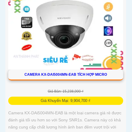
hoạt
CAMERA KX-DAI5004MN-EAB TÍCH HỢP MICRO
Giá Bán: 15,238,000 ₫
Giá Khuyến Mại: 9,904,700 ₫
Camera KX-DAi5004MN-EAB là một loại camera giá rẻ được
đánh giá tối ưu hơn so với Sony SNR1s. Camera này có khả
năng cung cấp chất lượng hình ảnh ban đêm vượt trội với