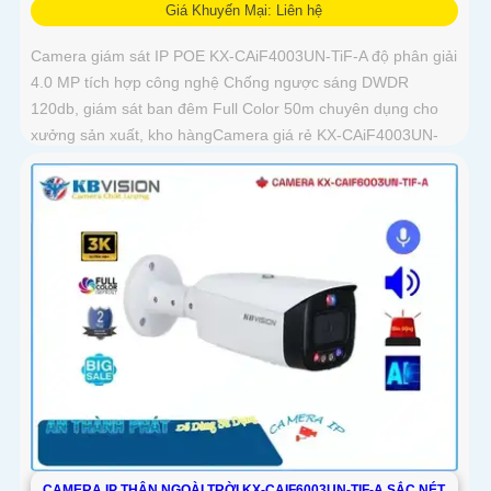
Giá Khuyến Mại: Liên hệ
Camera giám sát IP POE KX-CAiF4003UN-TiF-A độ phân giải
4.0 MP tích hợp công nghệ Chống ngược sáng DWDR
120db, giám sát ban đêm Full Color 50m chuyên dụng cho
xưởng sản xuất, kho hàngCamera giá rẻ KX-CAiF4003UN-
TiF-A, độ phân giải 4
CAMERA IP THÂN NGOÀI TRỜI KX-CAIF6003UN-TIF-A SẮC NÉT