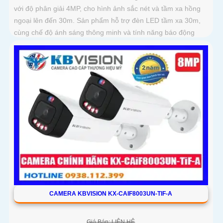
với độ phân giải 4MP, cho hình ảnh sắc nét và tầm xa hồng
ngoại lên đến 30m. Sản phẩm hỗ trợ đèn LED tầm xa 30m,
cùng chế độ ánh sáng thông minh và tính năng báo động
chủ động bằng đèn LED xanh đỏ và còi hú 110dB
CAMERA KBVISION KX-CAIF8003UN-TIF-A
Giá Bán: LIÊN HỆ