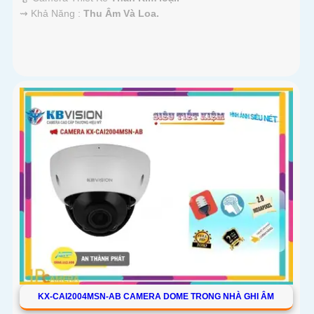
️⇝ Khả Năng :
Thu Âm Và Loa.
KX-CAI2004MSN-AB CAMERA DOME TRONG NHÀ GHI ÂM