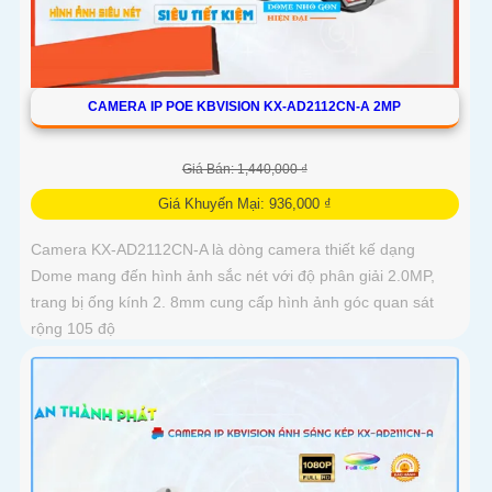
CAMERA IP POE KBVISION KX-AD2112CN-A 2MP
Giá Bán: 1,440,000 ₫
Giá Khuyến Mại: 936,000 ₫
Camera KX-AD2112CN-A là dòng camera thiết kế dạng
Dome mang đến hình ảnh sắc nét với độ phân giải 2.0MP,
trang bị ống kính 2. 8mm cung cấp hình ảnh góc quan sát
rộng 105 độ