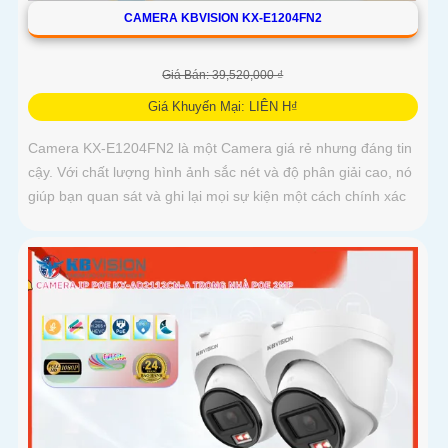
CAMERA KBVISION KX-E1204FN2
Giá Bán: 39,520,000 ₫
Giá Khuyến Mại: LIÊN H₫
Camera KX-E1204FN2 là một Camera giá rẻ nhưng đáng tin
cậy. Với chất lượng hình ảnh sắc nét và độ phân giải cao, nó
giúp bạn quan sát và ghi lại mọi sự kiện một cách chính xác