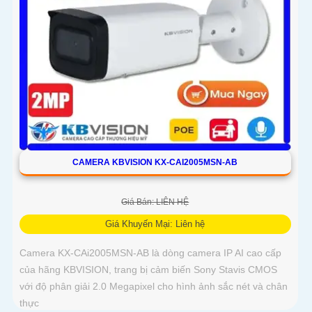
CAMERA KBVISION KX-CAI2005MSN-AB
Giá Bán: LIÊN HỆ
Giá Khuyến Mại: Liên hệ
Camera KX-CAi2005MSN-AB là dòng camera IP AI cao cấp
của hãng KBVISION, trang bị cảm biến Sony Stavis CMOS
với độ phân giải 2.0 Megapixel cho hình ảnh sắc nét và chân
thực