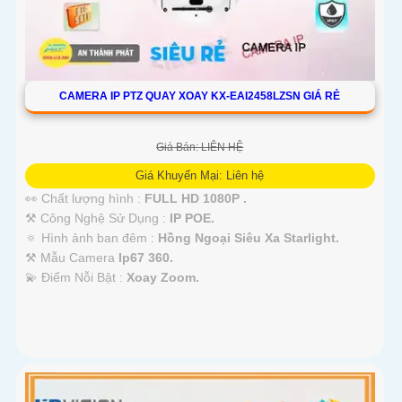
CAMERA IP PTZ QUAY XOAY KX-EAI2458LZSN GIÁ RẺ
Giá Bán: LIÊN HỆ
Giá Khuyến Mại: Liên hệ
👀 Chất lượng hình :
FULL HD 1080P .
⚒ Công Nghệ Sử Dụng :
IP POE.
🔅 Hình ảnh ban đêm :
Hồng Ngoại Siêu Xa Starlight.
⚒ Mẫu Camera
Ip67 360.
️💫 Điểm Nỗi Bật :
Xoay Zoom.