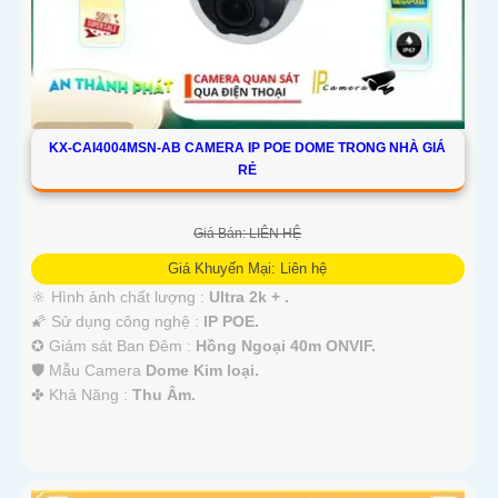
KX-CAI4004MSN-AB CAMERA IP POE DOME TRONG NHÀ GIÁ
RẺ
Giá Bán: LIÊN HỆ
Giá Khuyến Mại: Liên hệ
🔆 Hình ảnh chất lượng :
Ultra 2k + .
🌠 Sử dụng công nghệ :
IP POE.
✪ Giám sát Ban Đêm :
Hồng Ngoại 40m ONVIF.
🛡 Mẫu Camera
Dome Kim loại.
️✤ Khả Năng :
Thu Âm.