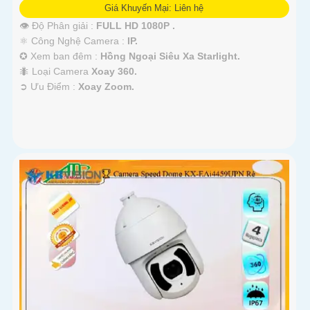
Giá Khuyến Mại: Liên hệ
👁 Độ Phân giải :
FULL HD 1080P .
⚛️ Công Nghệ Camera :
IP.
✪ Xem ban đêm :
Hồng Ngoại Siêu Xa Starlight.
🐜 Loại Camera
Xoay 360.
️➲ Ưu Điểm :
Xoay Zoom.