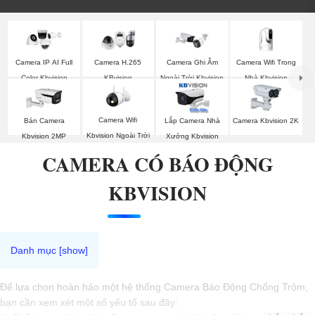
Camera Wifi Trong
Camera IP AI Full
Camera H.265
Camera Ghi Âm
Nhà Kbvision
Color Kbvision
KBvision
Ngoài Trời Kbvision
Camera Wifi
Bán Camera
Lắp Camera Nhà
Camera Kbvision 2K
Kbvision Ngoài Trời
Kbvision 2MP
Xưởng Kbvision
CAMERA CÓ BÁO ĐỘNG
KBVISION
Để lựa chọn hoàn hảo một hệ thống Camera Báo Động Chống Trộm,
bạn cần xem xét một số yếu tố sau đây: