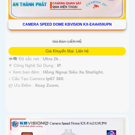
CAMERA SPEED DOME KBVISION KX-EAI4459UPN
Giá Bán: LIÊN HỆ
Giá Khuyến Mại: Liên hệ
👁️‍🗨 Độ sắc nét :
Ultra 2k .
⚜️ Công Nghệ Sử Dụng :
IP.
⭐ Xem ban đêm :
Hồng Ngoại Siêu Xa Starlight.
↕️ Cấu Tạo Camera
Ip67 360.
️ლ Ưu Điểm :
Xoay Zoom.