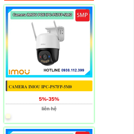
CAMERA IMOU IPC-PS7FP-5M0
5%-35%
liên hệ