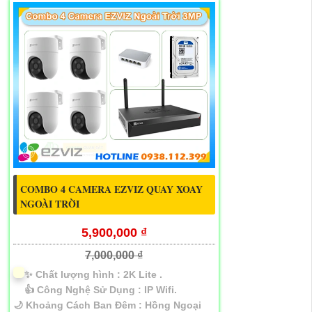
COMBO 4 CAMERA EZVIZ QUAY XOAY
NGOÀI TRỜI
5,900,000 ₫
7,000,000 ₫
✨ Chất lượng hình :
2K Lite .
👍 Công Nghệ Sử Dụng :
IP Wifi.
🌙 Khoảng Cách Ban Đêm :
Hồng Ngoại