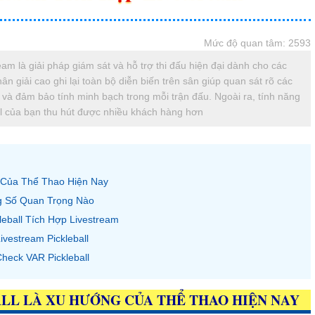
Mức độ quan tâm: 2593
am là giải pháp giám sát và hỗ trợ thi đấu hiện đại dành cho các
n giải cao ghi lại toàn bộ diễn biến trên sân giúp quan sát rõ các
 và đảm bảo tính minh bạch trong mỗi trận đấu. Ngoài ra, tính năng
all của bạn thu hút được nhiều khách hàng hơn
 Của Thể Thao Hiện Nay
g Số Quan Trọng Nào
leball Tích Hợp Livestream
estream Pickleball
heck VAR Pickleball
LL LÀ XU HƯỚNG CỦA THỂ THAO HIỆN NAY