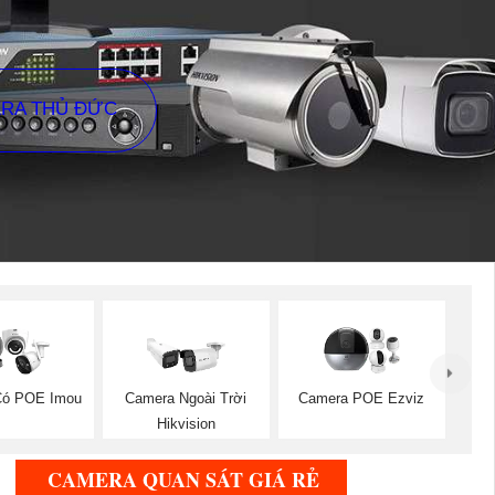
ERA THỦ ĐỨC
Có POE Imou
Camera Ngoài Trời
Camera POE Ezviz
Hikvision
CAMERA QUAN SÁT GIÁ RẺ