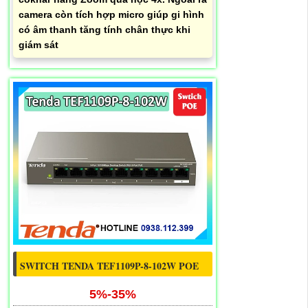
camera còn tích hợp micro giúp gi hình
có âm thanh tăng tính chân thực khi
giám sát
SWITCH TENDA TEF1109P-8-102W POE
5%-35%