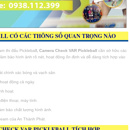
LL CÓ CÁC THÔNG SỐ QUAN TRỌNG NÀO
am thi đấu Picklebal
l, Camera Check VAR Pickleball
cần sở hữu các
ảm bảo hình ảnh rõ nét, hoạt động ổn định và dễ dàng tích hợp vào
át chính xác bóng và vạch sân.
 hoạt động cả ngày.
nh hoạt.
điện thoại, máy tính.
ảm bảo chất lượng hình ảnh.
ream của An Thành Phát.
 CHECK VAR PICKLEBALL TÍCH HỢP