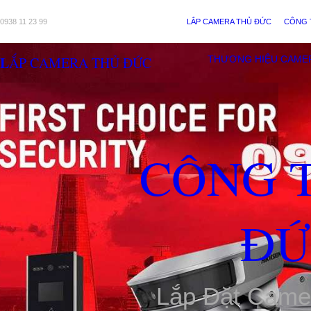
0938 11 23 99
LẮP CAMERA THỦ ĐỨC
CÔNG 
LẮP CAMERA THỦ ĐỨC
THƯƠNG HIỆU CAME
CÔNG 
ĐỨ
Lắp Đặt Came