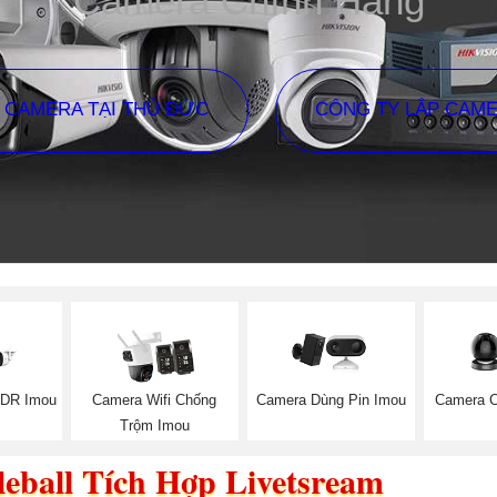
Camera Chính Hãng
P CAMERA TẠI THỦ ĐỨC
CÔNG TY LẮP CAM
DR Imou
Camera Wifi Chống
Camera Dùng Pin Imou
Camera 
Trộm Imou
eball Tích Hợp Livetsream