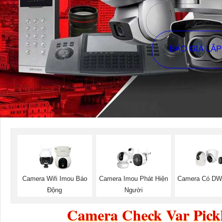
BÁO GIÁ LẮ
Camera Wifi Imou Báo
Camera Imou Phát Hiện
Camera Có DW
Động
Người
Camera Check Var Pickl