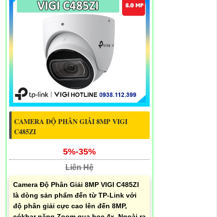
CAMERA ĐỘ PHÂN GIẢI 8MP VIGI
C485ZI
5%-35%
Liên Hệ
Camera Độ Phân Giải 8MP VIGI C485ZI
là dòng sản phẩm đến từ TP-Link với
độ phân giải cực cao lên đến 8MP,
cókhar năng Zoom qua học 4x. Ngoài ra