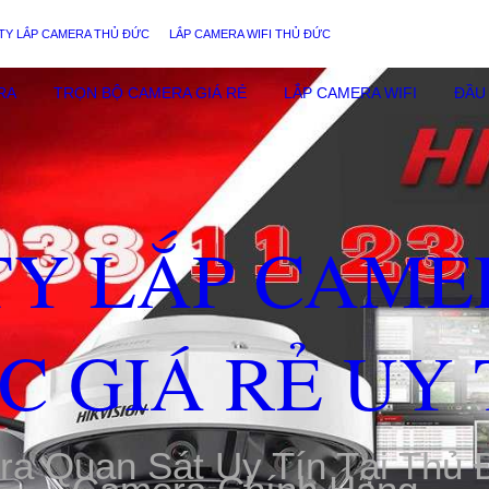
TY LẮP CAMERA THỦ ĐỨC
LẮP CAMERA WIFI THỦ ĐỨC
RA
TRỌN BỘ CAMERA GIÁ RẺ
LẮP CAMERA WIFI
ĐẦU 
TY LẮP CAME
C GIÁ RẺ UY 
ra Quan Sát Uy Tín Tại Thủ