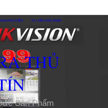
GHI PHỤ KIÊN
TƯ VẤN GIẢI PHÁP
RA THỦ
TÍN
 Đức Sản Phẩm