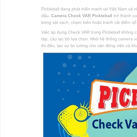
Pickleball đang phát triển mạnh tại Việt Nam và 
đấu
. Camera Check VAR Pickleball
trở thành xu
bóng sát vạch, chạm biên hoặc tranh cãi điểm số
Việc áp dụng Check VAR trong Pickleball không c
tập, câu lạc bộ lựa chọn. Nhờ hệ thống camera v
thi đấu, tạo sự tin tưởng cho vận động viên và khá