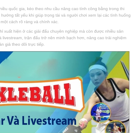
nhiều quốc gia, kéo theo nhu cầu nâng cao tính công bằng trong thi
 hướng tất yếu khi giúp trọng tài và người chơi xem lại các tình huống
 một cách rõ ràng và chính xác.
hỉ xuất hiện ở các giải đấu chuyên nghiệp mà còn được nhiều sân
à livestream, trận đấu trở nên minh bạch hơn, nâng cao trải nghiệm
n giả theo dõi trực tiếp.