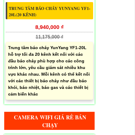
TRUNG TÂM BÁO CHÁY YUNYANG YF1-
20L(20 KÊNH)
8,940,000 ₫
11,175,000 ₫
Trung tâm báo cháy YunYang YF1-20L
hỗ trợ tối đa 20 kênh kết nối với các
đầu báo cháy phù hợp cho các công
trình lớn, yêu cầu giám sát nhiều khu
vực khác nhau. Mỗi kênh có thể kết nối
với các thiết bị báo cháy như đầu báo
khói, báo nhiệt, báo gas và các thiết bị
cảm biến khác
CAMERA WIFI GIÁ RẺ BÁN
CHẠY