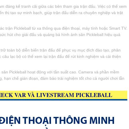
ảm đáng kể tranh cãi giữa các bên tham gia trận đấu. Việc có thể xem
ển thị tạo sự minh bạch, giúp trận đấu diễn ra chuyên nghiệp và trật
ác trận Pickleball từ xa thông qua điện thoại, máy tính hoặc Smart TV.
ức hút cho giải đấu và quảng bá hình ảnh sân Pickleball hiệu quả
 trữ toàn bộ diễn biến trận đấu để phục vụ mục đích đào tạo, phân
 câu lạc bộ có thể xem lại trận đấu để rút kinh nghiệm và cải thiện
o sân Pickleball hoạt động với tần suất cao. Camera và phần mềm
, hạn chế gián đoạn, đảm bảo trải nghiệm tốt cho cả người chơi lẫn
ECK VAR VÀ LIVESTREAM PICKLEBALL