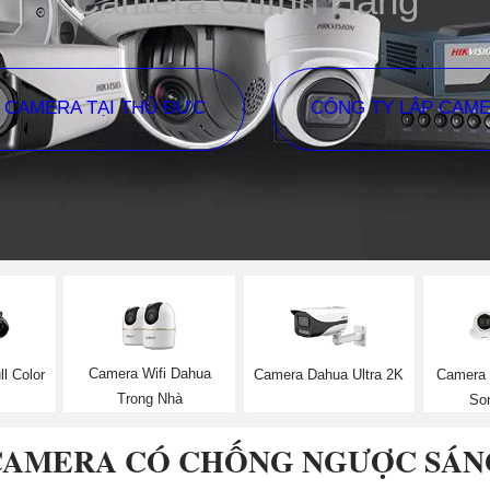
Camera Chính Hãng
P CAMERA TẠI THỦ ĐỨC
CÔNG TY LẮP CAM
Camera Wifi Dahua
l Color
Camera Dahua Ultra 2K
Camera 
Trong Nhà
So
CAMERA CÓ CHỐNG NGƯỢC SÁN