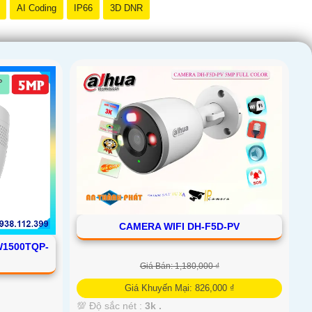
AI Coding
IP66
3D DNR
CAMERA WIFI DH-F5D-PV
1500TQP-
Giá Bán: 1,180,000 ₫
Giá Khuyến Mại: 826,000 ₫
💯 Độ sắc nét :
3k .