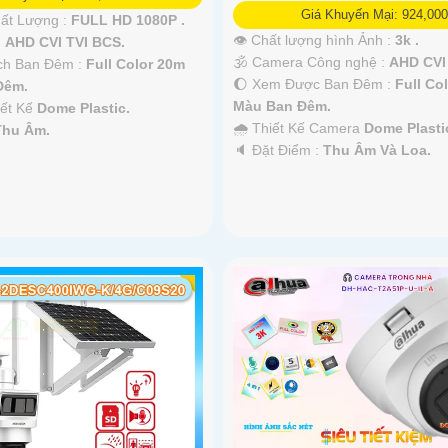
Giá Khuyến Mại: 924,000
hất Lượng :
FULL HD 1080P .
👁 Chất lượng hình Ảnh :
3k .
:
AHD CVI TVI BCS.
🕉️ Camera Công nghệ :
AHD CVI
ch Ban Đêm :
Full Color 20m
🌔 Xem Được Ban Đêm :
Full Co
Ðêm.
Màu Ban Ðêm.
iết Kế
Dome Plastic.
🌧️ Thiết Kế Camera
Dome Plasti
Thu Âm.
️🔈 Đặt Điểm :
Thu Âm Và Loa.