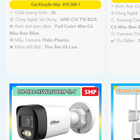
Giá Khuyến Mại: 976,500 ₫
️⚡ Hình Ành C
🔅 Chất lượng hình :
3k .
®️ Công Nghệ 
🕉️ Công Nghệ Sử Dụng :
AHD CVI TVI BCS.
🌜 Khoảng Cá
❃ Hình ảnh ban đêm :
Full Color 40m Có
Có Màu Ban 
Màu Ban Ðêm.
💦 Camera Th
🕸️ Mẫu Camera
Thân Plastic.
️✔️ Ưu Điểm :
️♚ Điểm Nỗi Bật :
Thu Âm Và Loa.