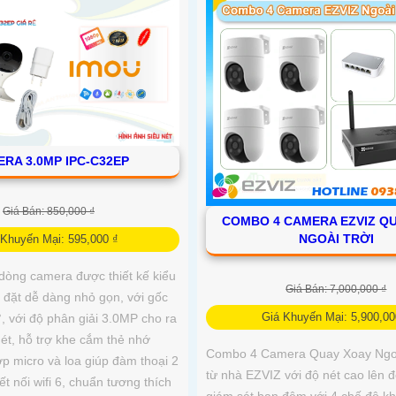
RA 3.0MP IPC-C32EP
Giá Bán: 850,000 ₫
COMBO 4 CAMERA EZVIZ Q
NGOÀI TRỜI
 Khuyến Mại: 595,000 ₫
dòng camera được thiết kế kiểu
Giá Bán: 7,000,000 ₫
 đặt dễ dàng nhỏ gọn, với gốc
Giá Khuyến Mại: 5,900,00
, với độ phân giải 3.0MP cho ra
ét, hỗ trợ khe cắm thẻ nhớ
Combo 4 Camera Quay Xoay Ngoà
p micro và loa giúp đàm thoại 2
từ nhà EZVIZ với độ nét cao lên 
ết nối wifi 6, chuẩn tương thích
giám sát ban đêm với 4 chế độ k