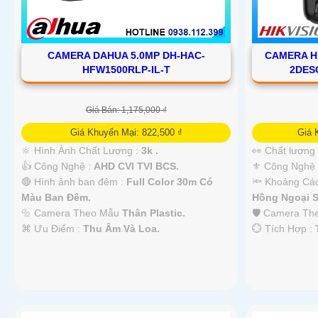
CAMERA DAHUA 5.0MP DH-HAC-
CAMERA HI
HFW1500RLP-IL-T
2DES
Giá Bán: 1,175,000 ₫
Giá Khuyến Mại: 822,500 ₫
Giá 
🔆 Hình Ành Chất Lượng :
3k .
👀 Chất lượng
👍 Công Nghệ :
AHD CVI TVI BCS.
⚜️ Công Nghệ
🔴 Hình ảnh ban đêm :
Full Color 30m Có
🔦 Khoảng Cá
Màu Ban Ðêm.
Hồng Ngoại S
🔩 Camera Theo Mẫu
Thân Plastic.
🛡 Camera T
️⌘ Ưu Điểm :
Thu Âm Và Loa.
️💮 Tích Hợp :