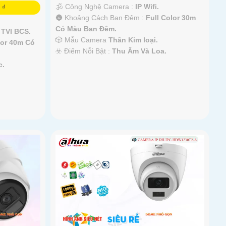
🕉️ Công Nghệ Camera :
IP Wifi.
 ₫
🌚 Khoảng Cách Ban Đêm :
Full Color 30m
Có Màu Ban Ðêm.
 TVI BCS.
🎲 Mẫu Camera
Thân Kim loại.
lor 40m Có
️☣️ Điểm Nỗi Bật :
Thu Âm Và Loa.
c.