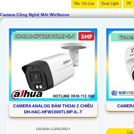
Mic Và Loa
Dual Light
78°
Camera Công Nghệ Mới WizSense
CAMERA ANALOG ĐÀM THOẠI 2 CHIỀU
CAMERA
DH-HAC-HFW1500TLMP-IL-T
Giá Bán: 1,395,000 ₫
Giá