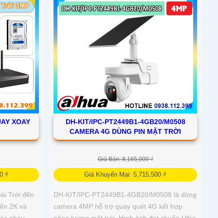
UAY XOAY
DH-KIT/IPC-PT2449B1-4GB20/M0508
CAMERA 4G DÙNG PIN MẶT TRỜI
Giá Bán: 8,165,000 ₫
0 ₫
Giá Khuyến Mại: 5,715,500 ₫
i Trời đến
DH-KIT/IPC-PT2449B1-4GB20/M0508 là dòng
đến 2K và
camera 4MP hỗ trợ quay quét 4G kết hợp
hác nhau,
năng lượng mặt trời. Hình ảnh đạt chuẩn Ultra