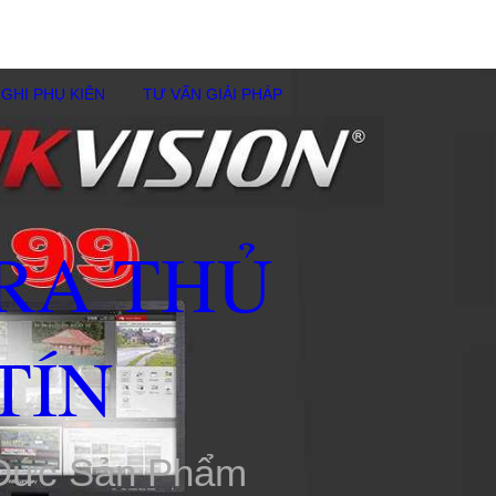
GHI PHỤ KIÊN
TƯ VẤN GIẢI PHÁP
RA THỦ
TÍN
 Đức Sản Phẩm