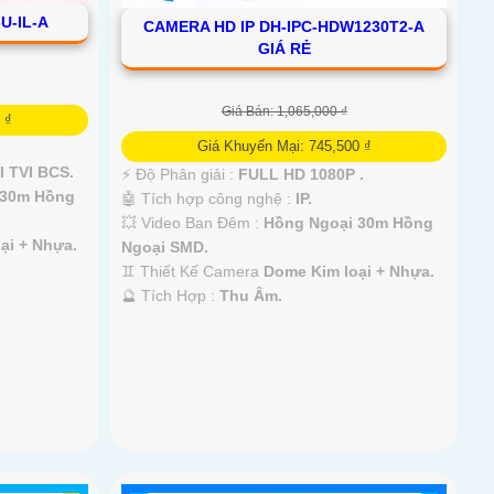
U-IL-A
CAMERA HD IP DH-IPC-HDW1230T2-A
GIÁ RẺ
Giá Bán: 1,065,000 ₫
 ₫
Giá Khuyến Mại: 745,500 ₫
 TVI BCS.
️⚡ Độ Phân giải :
FULL HD 1080P .
 30m Hồng
🤖️ Tích hợp công nghệ :
IP.
💥 Video Ban Đêm :
Hồng Ngoại 30m Hồng
ại + Nhựa.
Ngoại SMD.
♊ Thiết Kế Camera
Dome Kim loại + Nhựa.
️🔮 Tích Hợp :
Thu Âm.