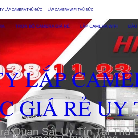
TY LẮP CAMERA THỦ ĐỨC
LẮP CAMERA WIFI THỦ ĐỨC
RA
TRỌN BỘ CAMERA GIÁ RẺ
LẮP CAMERA WIFI
ĐẦU 
TY LẮP CAME
C GIÁ RẺ UY 
ra Quan Sát Uy Tín Tại Thủ