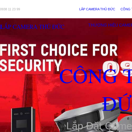
0938 11 23 99
LẮP CAMERA THỦ ĐỨC
CÔNG 
LẮP CAMERA THỦ ĐỨC
THƯƠNG HIỆU CAME
CÔNG 
ĐỨ
Lắp Đặt Came