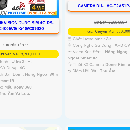
CAMERA DH-HAC-T2A51P-
KVISION DUNG SIM 4G DS-
Giá Bán: 1,100,000 ₫
C400IWG-K/4G/C09S20
Giá Khuyến Mại: 770,000
🦉 Chất lượng hình :
3k .
Giá Bán: liên h₫
🤖️ Công Nghệ Sử Dụng :
AHD CVI
🔦 Video Ban Đêm :
Hồng Ngoại
Khuyến Mại: 8,700,000 ₫
Ngoại Smart IR.
 hình :
Ultra 2k + .
💦 Thiết Kế Camera
Dome Kim lo
 Sử Dụng :
4G.
️➲ Điểm Nỗi Bật :
Thu Âm.
ch Ban Đêm :
Hồng Ngoại 30m
mart IR.
heo Mẫu
Xoay 360.
Thu Âm Và Loa.