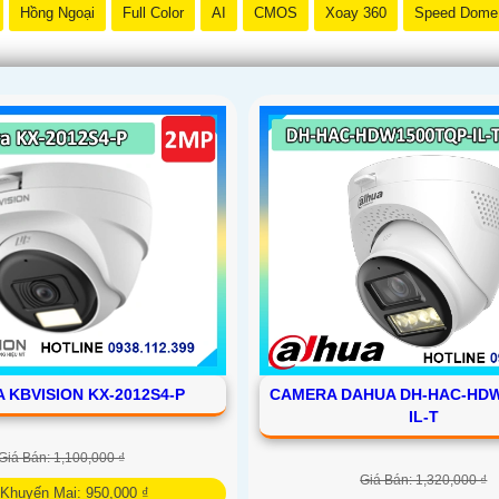
Hồng Ngoại
Full Color
AI
CMOS
Xoay 360
Speed Dome
 KBVISION KX-2012S4-P
CAMERA DAHUA DH-HAC-HDW
IL-T
Giá Bán: 1,100,000 ₫
Giá Bán: 1,320,000 ₫
 Khuyến Mại: 950,000 ₫