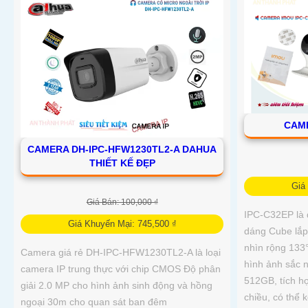
CAME
CAMERA DH-IPC-HFW1230TL2-A DAHUA
THIẾT KẾ ĐẸP
Giá
Giá Bán: 100,000 ₫
IPC-C32EP là 
Giá Khuyến Mại: 745,500 ₫
dáng Cube lắp
nhìn rộng 133°
Camera giá rẻ DH-IPC-HFW1230TL2-A là loại
hình ảnh sắc n
camera IP trung thực với chip CMOS Độ phân
512GB, tích hợ
giải 2.0 MP cho hình ảnh sinh động và hồng
chiều, có thể k
ngoại 30m cho quan sát ban đêm