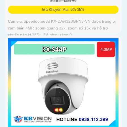
Giá Bán: Liên Hệ
Giá Khuyến Mại: 5%-35%
Camera Speeddome AI KX-DAi4328GPN3-VN được trang bị
cảm biến 4MP, zoom quang 32x, zoom số 16x và hỗ trợ
chuẩn nén H.265+. Độ nhạy sáng 0