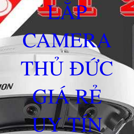
LẮP
CAMERA
THỦ ĐỨC
GIÁ RẺ
UY TÍN