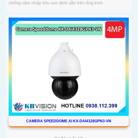
chống xâm nhập khu vực định sẵn trên ống kính
CAMERA SPEEDDOME AI KX-DAI4328GPN3-VN