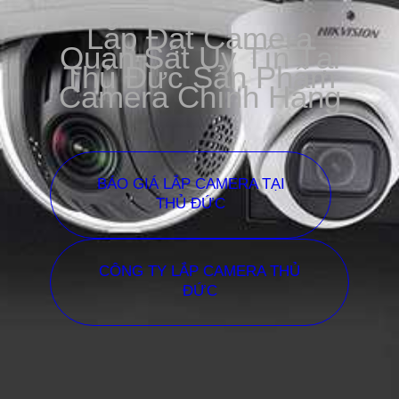
Lắp Đặt Camera
Quan Sát Uy Tín Tại
Thủ Đức Sản Phẩm
Camera Chính Hãng
BÁO GIÁ LẮP CAMERA TẠI
THỦ ĐỨC
CÔNG TY LẮP CAMERA THỦ
ĐỨC