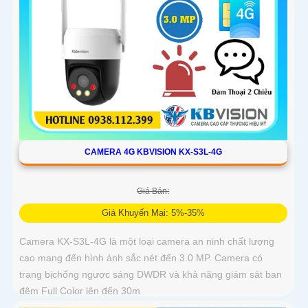
CAMERA 4G KBVISION KX-S3L-4G
Giá Bán:
Giá Khuyến Mại: 5%-35%
Camera KX-S3L-4G là một loại camera an ninh chất lượng
cao mang đến hình ảnh sắc nét đến 3.0 MP. Camera có
trang bịchống ngược sáng DWDR và khả năng giám sát ban
đêm Full Color lên đến 30m