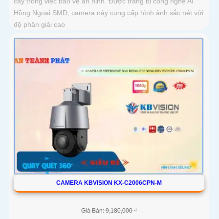
cậy trong việc bảo vệ an ninh. Được trang bị công nghệ AI
Hồng Ngoại SMD, camera này cung cấp hình ảnh sắc nét với
độ phân giải cao
CAMERA KBVISION KX-C2006CPN-M
Giá Bán: 9,180,000 ₫