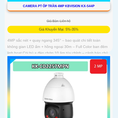
CAMERA PT ỐP TRẦN 4MP KBVISION KX-S44P
Giá Bán: Liên hệ
Giá Khuyến Mại: 5%-35%
4MP sắc nét + quay ngang 345° – bao quát chi tiết toàn
không gian LED ấm + hồng ngoại 30m – Full Color ban đêm
linh hoạt Còi hú + đèn chớp 10 âm tùy chỉnh – cảnh báo chủ
động tức thì