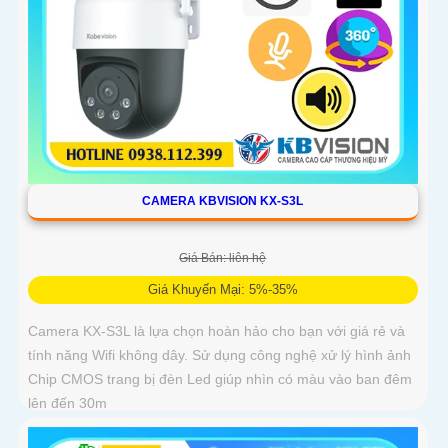
CAMERA KBVISION KX-S3L
Giá Bán: liên hệ
Giá Khuyến Mại: 5%-35%
Camera KX-S3L là lựa chọn hoàn hảo cho bạn với giá rẻ và
tính năng Wifi không dây. Sử dụng công nghệ xử lý hình ảnh
Chip CMOS trang bị đèn Led giúp nhìn có màu vào ban đêm
lên đến 30m