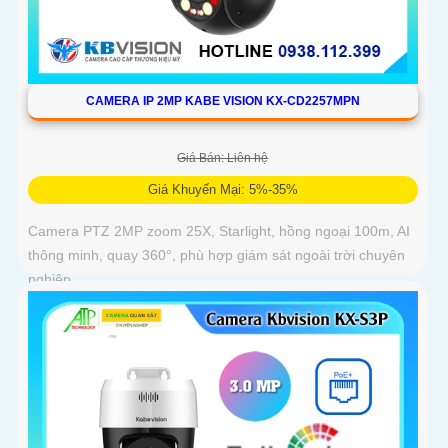
CAMERA IP 2MP KABE VISION KX-CD2257MPN
Giá Bán: Liên hệ
Giá Khuyến Mại: 5%-35%
Camera PTZ 2MP zoom 25X, Starlight, hồng ngoại 100m, AI
thông minh, quay 360°, phù hợp giám sát ngoài trời chuyên
nghiệp