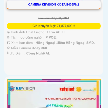
CAMERA KBVISION KX-EAI8409PN2
Giá Bán: 110,580,000 ₫
Giá Khuyến Mại: 71,877,000 ₫
☀️ Hình Ành Chất Lượng :
Ultra 4k 👍🏾 .
⚙ Tích hợp công nghệ :
IP POE.
🌔 Xem ban đêm :
Hồng Ngoại 150m Hồng Ngoại SMD.
💎 Mẫu Camera
Xoay 360.
️🎙 Ưu Điểm :
Công Nghệ AI.