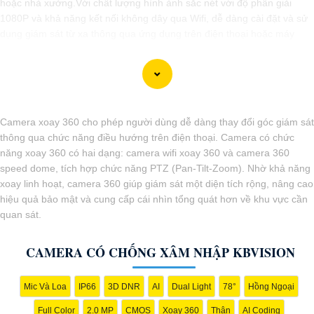
hoặc nhà xưởng.Với chất lượng hình ảnh sắc nét với độ phân giải
1080P và khả năng kết nối không dây qua Wifi, dễ dàng cài đặt và sử
dụng giám sát từ xa thông qua ứng dụng trên điện thoại hoặc máy
tính.
Camera xoay 360 cho phép người dùng dễ dàng thay đổi góc giám sát
thông qua chức năng điều hướng trên điện thoại. Camera có chức
năng xoay 360 có hai dạng: camera wifi xoay 360 và camera 360
speed dome, tích hợp chức năng PTZ (Pan-Tilt-Zoom). Nhờ khả năng
xoay linh hoạt, camera 360 giúp giám sát một diện tích rộng, nâng cao
hiệu quả bảo mật và cung cấp cái nhìn tổng quát hơn về khu vực cần
quan sát.
'
CAMERA CÓ CHỐNG XÂM NHẬP KBVISION
Mic Và Loa
IP66
3D DNR
AI
Dual Light
78°
Hồng Ngoại
Full Color
2.0 MP
CMOS
Xoay 360
Thân
AI Coding