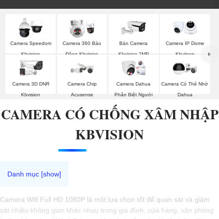
Camera Speedom
Camera 360 Báo
Bán Camera
Camera IP Dome
Kbvision
Động Kbvision
Kbvision 2MP
Kbviison
Camera 3D DNR
Camera Chip
Camera Dahua
Camera Có Thẻ Nhớ
Kbvision
Acusense
Phân Biệt Người
Dahua
CAMERA CÓ CHỐNG XÂM NHẬP
KBVISION
Camera Wifi Full HD 1080P là một lựa chọn tốt để quan sát và giám
sát nhiều không gian khác nhau trong gia đình, cửa hàng, văn phòng