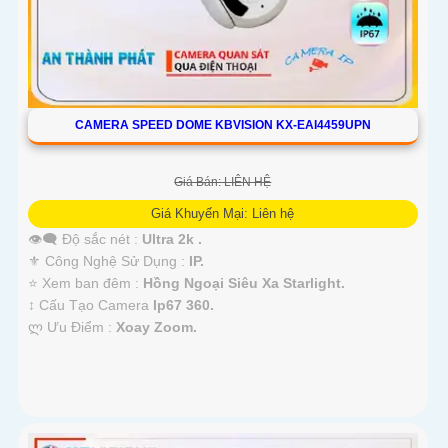
CAMERA SPEED DOME KBVISION KX-EAI4459UPN
Giá Bán: LIÊN HỆ
Giá Khuyến Mại: Liên hệ
👁️‍🗨 Độ sắc nét :
Ultra 2k .
⚜️ Công Nghệ Sử Dụng :
IP.
⭐ Xem ban đêm :
Hồng Ngoại Siêu Xa Starlight.
↕️ Cấu Tạo Camera
Ip67 360.
️ლ Ưu Điểm :
Xoay Zoom.