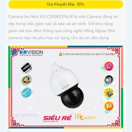
Giá Khuyến Mại: 30%
Camera An Ninh KX-C2006CPN-M là một Camera đáng tin
cậy trong việc giám sát và bảo vệ an ninh. Với khả năng
giám sát ban đêm thông qua công nghệ Hồng Ngoại 30m,
camera này rất phù hợp sử dụng cho dự án dân dụng