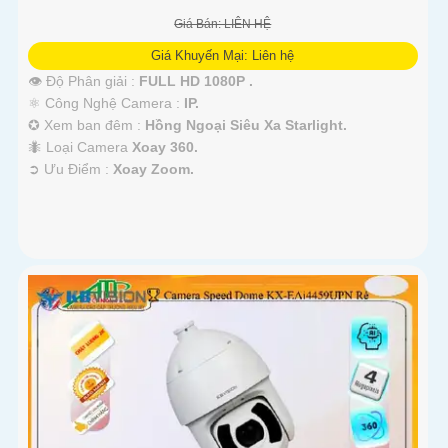
Giá Bán: LIÊN HỆ
Giá Khuyến Mại: Liên hệ
👁 Độ Phân giải :
FULL HD 1080P .
⚛️ Công Nghệ Camera :
IP.
✪ Xem ban đêm :
Hồng Ngoại Siêu Xa Starlight.
🐜 Loại Camera
Xoay 360.
️➲ Ưu Điểm :
Xoay Zoom.