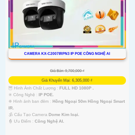
CAMERA KX-C2007IRPN3 IP POE CÔNG NGHỆ AI
Giá Bán: 9,700,000 ₫
Giá Khuyến Mại: 6,305,000 ₫
🦉 Hình Ành Chất Lượng :
FULL HD 1080P .
✳️ Công Nghệ :
IP POE.
❈ Hình ảnh ban đêm :
Hồng Ngoại 50m Hồng Ngoại Smart
IR.
🕉️ Cấu Tạo Camera
Dome Kim loại.
️👮 Ưu Điểm :
Công Nghệ AI.