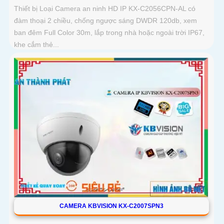
Thiết bị Loại Camera an ninh HD IP KX-C2056CPN-AL có
đàm thoại 2 chiều, chống ngược sáng DWDR 120db, xem
ban đêm Full Color 30m, lắp trong nhà hoặc ngoài trời IP67,
khe cắm thẻ...
CAMERA KBVISION KX-C2007SPN3