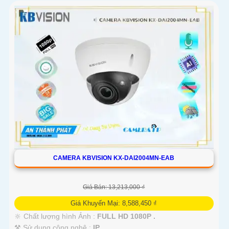
CAMERA KBVISION KX-DAI2004MN-EAB
Giá Bán: 13,213,000 ₫
Giá Khuyến Mại: 8,588,450 ₫
🔆 Chất lượng hình Ảnh :
FULL HD 1080P .
⚒ Sử dụng công nghệ :
IP.