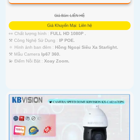
Giá Bán: LIÊN HỆ
Giá Khuyến Mại: Liên hệ
👀 Chất lượng hình :
FULL HD 1080P .
⚒ Công Nghệ Sử Dụng :
IP POE.
🔅 Hình ảnh ban đêm :
Hồng Ngoại Siêu Xa Starlight.
⚒ Mẫu Camera
Ip67 360.
️💫 Điểm Nỗi Bật :
Xoay Zoom.