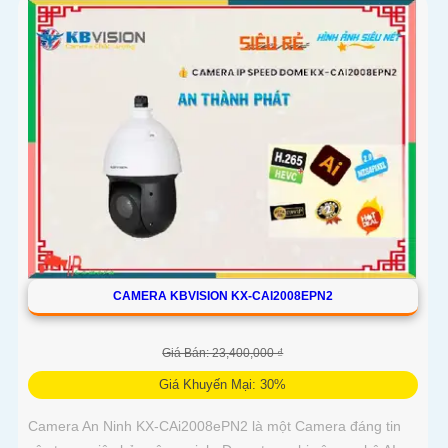
CAMERA KBVISION KX-CAI2008EPN2
Giá Bán: 23,400,000 ₫
Giá Khuyến Mại: 30%
Camera An Ninh KX-CAi2008ePN2 là một Camera đáng tin