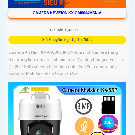
CAMERA KBVISION KX-CAI8004MSN-A
Giá Bán: 8,485,000 ₫
Giá Khuyến Mại: 5,515,250 ₫
Camera An Ninh KX-CAi8004MSN-A là một Camera hàng
đầu trong lĩnh vực an ninh hiện đại. Với độ phân giải Full HD
(1920x1080) và cảm biến hình ảnh tiên tiến, camera này
mang lại hình ảnh sắc nét và rõ ràng