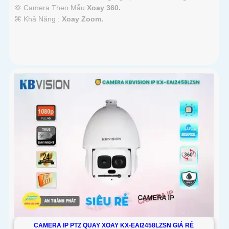
💢 Camera Theo Mẫu
Xoay 360.
️⌘ Khả Năng :
Xoay Zoom.
CAMERA IP PTZ QUAY XOAY KX-EAI2458LZSN GIÁ RẺ