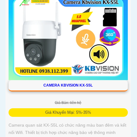
CAMERA KBVISION KX-S5L
Giá Bán: liên hệ
Giá Khuyến Mại: 5%-35%
Camera quan sát KX-S5L có chức năng màu ban đêm và kết
nối Wifi. Thiết bị tích hợp chức năng bảo vệ thông minh