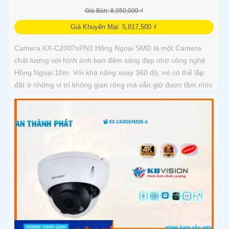
Giá Bán: 8,950,000 ₫
Giá Khuyến Mại: 5,817,500 ₫
Camera KX-C2007sPN3 Hồng Ngoại SMD là một Camera
chất lượng với hình ảnh ban đêm sáng đẹp nhờ công nghệ
Hồng Ngoại 10m. Với khả năng xoay 360 độ, nó có thể lắp
đặt ở những vị trí không gian rộng mà vẫn giữ được tầm nhìn
rõ ràng