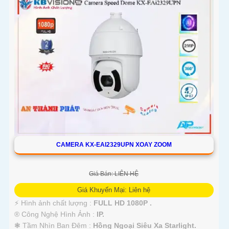
CAMERA KX-EAI2329UPN XOAY ZOOM
Giá Bán: LIÊN HỆ
Giá Khuyến Mại: Liên hệ
️⚡ Hình ảnh chất lượng :
FULL HD 1080P .
®️ Công Nghệ Hình Ảnh :
IP.
❃ Tầm Nhìn Ban Đêm :
Hồng Ngoại Siêu Xa Starlight.