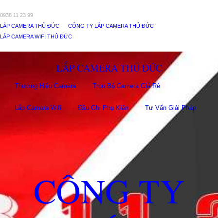
0938 11 23 99
LẮP CAMERA THỦ ĐỨC
CÔNG TY LẮP CAMERA THỦ ĐỨC
LẮP CAMERA WIFI THỦ ĐỨC
LẮP CAMERA THỦ ĐỨC
Thương Hiệu Camera
Trọn Bộ Camera Giá Rẻ
Lắp Camera Wifi
Đầu Ghi Phụ Kiên
Tư Vấn Giải Pháp
CÔNG TY