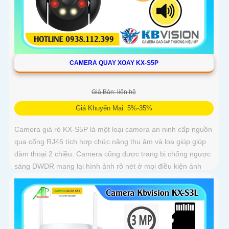
CAMERA QUAY XOAY KX-S5P
Giá Bán: liên hệ
Giá Khuyến Mại: 5%-35%
Camera giá rẻ KX-S5P là một loại camera an ninh cấp nguồn
qua cổng RJ45 tích hợp chức năng thu âm và loa giúp giúp
đàm thoại 2 chiều. Camera cũng được trang bị chống ngược
sáng DWDR mang lại hình ảnh rõ nét ở mọi điều kiện ánh
sáng