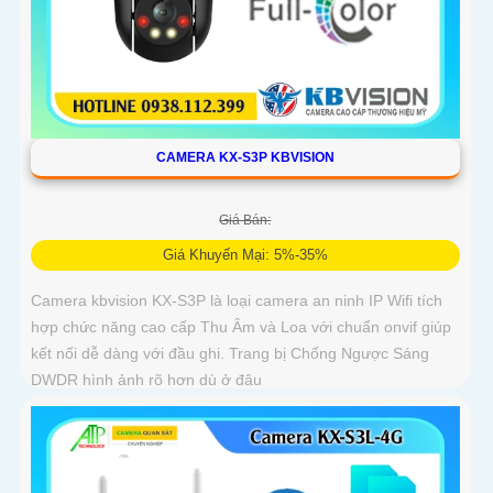
CAMERA KX-S3P KBVISION
Giá Bán:
Giá Khuyến Mại: 5%-35%
Camera kbvision KX-S3P là loại camera an ninh IP Wifi tích
hợp chức năng cao cấp Thu Âm và Loa với chuẩn onvif giúp
kết nối dễ dàng với đầu ghi. Trang bị Chống Ngược Sáng
DWDR hình ảnh rõ hơn dù ở đâu