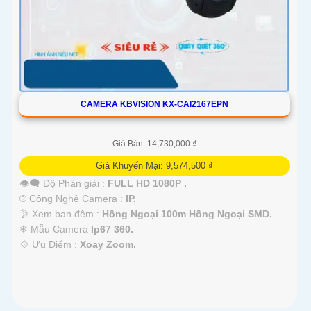
CAMERA KBVISION KX-CAI2167EPN
Giá Bán: 14,730,000 ₫
Giá Khuyến Mại: 9,574,500 ₫
👁️‍🗨 Độ Phân giải :
FULL HD 1080P .
®️ Công Nghệ Camera :
IP.
🌛 Xem ban đêm :
Hồng Ngoại 100m Hồng Ngoại SMD.
❄ Mẫu Camera
Ip67 360.
️💠 Ưu Điểm :
Xoay Zoom.