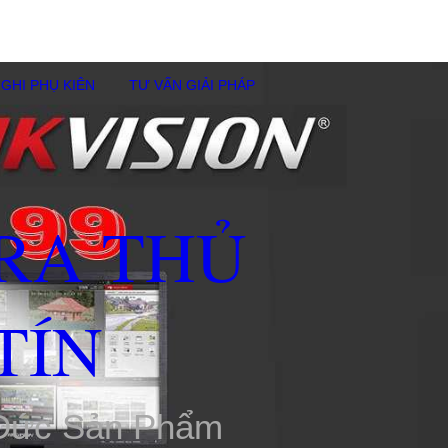
GHI PHỤ KIÊN
TƯ VẤN GIẢI PHÁP
RA THỦ
TÍN
 Đức Sản Phẩm