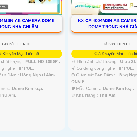
004MSN-AB CAMERA DOME
KX-CAI4004MSN-AB CAMERA
RONG NHÀ GHI ÂM
DOME TRONG NHÀ GIÁ
Giá Bán: LIÊN HỆ
Giá Bán: LIÊN HỆ
á Khuyến Mại: Liên hệ
Giá Khuyến Mại: Liên h
h chất lượng :
FULL HD 1080P .
🔆 Hình ảnh chất lượng :
Ultra 2k 
ng nghệ :
IP POE.
🌠 Sử dụng công nghệ :
IP POE.
Ban Đêm :
Hồng Ngoại 40m
✪ Giám sát Ban Đêm :
Hồng Ngo
ONVIF.
Camera
Dome Kim loại.
🛡 Mẫu Camera
Dome Kim loại.
Thu Âm.
️✤ Khả Năng :
Thu Âm.