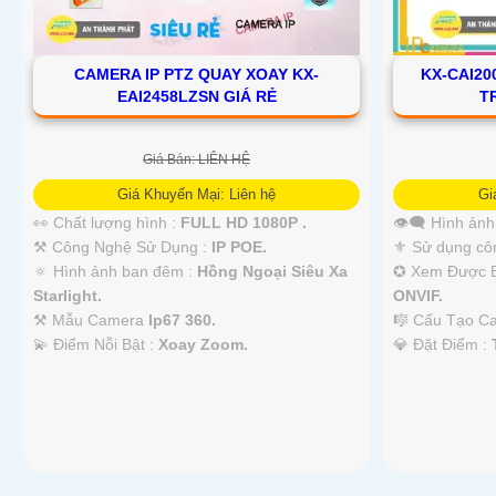
CAMERA IP PTZ QUAY XOAY KX-
KX-CAI2
EAI2458LZSN GIÁ RẺ
T
Giá Bán: LIÊN HỆ
Giá Khuyến Mại: Liên hệ
Gi
👀 Chất lượng hình :
FULL HD 1080P .
👁️‍🗨 Hình ản
⚒ Công Nghệ Sử Dụng :
IP POE.
⚜️ Sử dụng cô
🔅 Hình ảnh ban đêm :
Hồng Ngoại Siêu Xa
✪ Xem Được 
Starlight.
ONVIF.
⚒ Mẫu Camera
Ip67 360.
🎼️ Cấu Tạo 
️💫 Điểm Nỗi Bật :
Xoay Zoom.
️💎 Đặt Điểm :