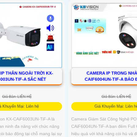
IP THÂN NGOÀI TRỜI KX-
CAMERA IP TRONG NHÀ
003UN-TIF-A SẮC NÉT
CAIF6004UN-TIF-A BÁO
Giá Bán: LIÊN HỆ
Giá Bán: LIÊN HỆ
á Khuyến Mại: Liên hệ
Giá Khuyến Mại: Liên h
ion KX-CAiF6003UN-TiF-A là
Camera Giám Sát Công Nghệ PO
 an ninh đa năng với chức năng
CAiF6004UN-TiF-A ban đêm Full 
còi báo động tại chỗ mang lại sự
hiệu quả với khả năng còi hú và 