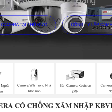
Camera Chính Hãng
P CAMERA TẠI THỦ ĐỨC
CÔNG TY LẮP CAM
Camera Wifi Trong Nhà
Camera 
 Ngoài
Bán Camera Kbvision
Kbvision
Ng
on
2MP
RA CÓ CHỐNG XÂM NHẬP KBV