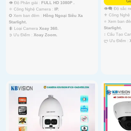
Gi
👁 Độ Phân giải :
FULL HD 1080P .
👁️‍🗨 Độ sắc n
⚛️ Công Nghệ Camera :
IP.
⚜️ Công Nghệ
✪ Xem ban đêm :
Hồng Ngoại Siêu Xa
⭐ Xem ban đê
Starlight.
Starlight.
🐜 Loại Camera
Xoay 360.
↕️ Cấu Tạo C
️➲ Ưu Điểm :
Xoay Zoom.
️ლ Ưu Điểm :