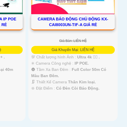
 IP POE
CAMERA BÁO ĐỘNG CHỦ ĐỘNG KX-
 RẺ
CAI8003UN-TIF-A GIÁ RẺ
Giá Bán: LIÊN HỆ
ệ
Giá Khuyến Mại: LIÊN HỆ
+ .
💯 Chất lượng hình Ảnh :
Ultra 4k 👍🏾 .
✳️ Camera Công nghệ :
IP POE.
ại 40m
🌚 Tầm Xa Ban Đêm :
Full Color 50m Có
Màu Ban Ðêm.
🗜️ Thiết Kế Camera
Thân Kim loại.
️☣️ Đặt Điểm :
Có Ðèn Còi Báo Động.