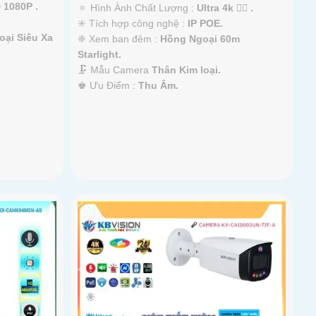
 1080P .
🔅 Hình Ành Chất Lượng :
Ultra 4k 👍🏾 .
✳️ Tích hợp công nghệ :
IP POE.
ại Siêu Xa
❈ Xem ban đêm :
Hồng Ngoại 60m
Starlight.
🗜️ Mẫu Camera
Thân Kim loại.
️♚ Ưu Điểm :
Thu Âm.