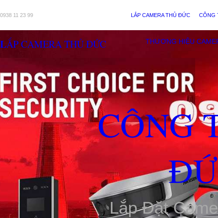
0938 11 23 99
LẮP CAMERA THỦ ĐỨC
CÔNG 
LẮP CAMERA THỦ ĐỨC
THƯƠNG HIỆU CAME
CÔNG 
ĐỨ
Lắp Đặt Came