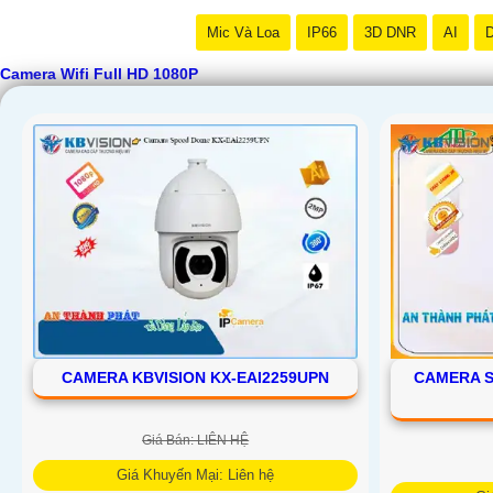
Mic Và Loa
IP66
3D DNR
AI
D
Camera Wifi Full HD 1080P
CAMERA KBVISION KX-EAI2259UPN
CAMERA S
Giá Bán: LIÊN HỆ
Giá Khuyến Mại: Liên hệ