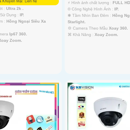
á Khuyến Mại: Liên hệ
️⚡ Hình ảnh chất lượng :
FULL HD
ét :
Ultra 2k .
®️ Công Nghệ Hình Ảnh :
IP.
 Sử Dụng :
IP.
❃ Tầm Nhìn Ban Đêm :
Hồng Ngo
m :
Hồng Ngoại Siêu Xa
Starlight.
💢 Camera Theo Mẫu
Xoay 360.
amera
Ip67 360.
️⌘ Khả Năng :
Xoay Zoom.
Xoay Zoom.