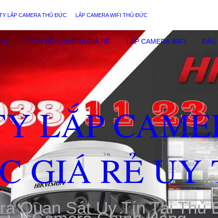
TY LẮP CAMERA THỦ ĐỨC
LẮP CAMERA WIFI THỦ ĐỨC
RA
TRỌN BỘ CAMERA GIÁ RẺ
LẮP CAMERA WIFI
ĐẦU 
TY LẮP CAME
C GIÁ RẺ UY 
ra Quan Sát Uy Tín Tại Thủ