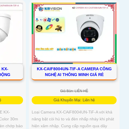
 KX-
KX-CAIF8004UN-TIF-A CAMERA CÔNG
 ĐỘNG
NGHỆ AI THÔNG MINH GIÁ RẺ
Giá Bán: LIÊN HỆ
ệ
Giá Khuyến Mại: Liên hệ
E KX-
Loại Camera KX-CAiF8004UN-TiF-A với khả
Color 30m
năng bật còi hú to và đèn nhấp nháy khi phát
đèn chớp báo
hiện xâm nhập. Cung cấp nguồn qua dây