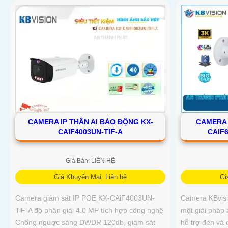
CAMERA IP THÂN AI BÁO ĐỘNG KX-
CAMERA 
CAIF4003UN-TIF-A
CAIF6
Giá Bán: LIÊN HỆ
Giá Khuyến Mại: Liên hệ
Gi
Camera giám sát IP POE KX-CAiF4003UN-
Camera KBvis
TiF-A độ phân giải 4.0 MP tích hợp công nghệ
một giải pháp
Chống ngược sáng DWDR 120db, giám sát
hỗ trợ đèn và 