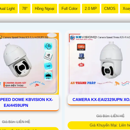
ual Light
78°
Hồng Ngoại
Full Color
2.0 MP
CMOS
Xoa
PEED DOME KBVISION KX-
CAMERA KX-EAI2329UPN X
EAI4459UPN
Giá Bán: LIÊN HỆ
Giá Bán: LIÊN HỆ
Giá Khuyến Mại: Liên h