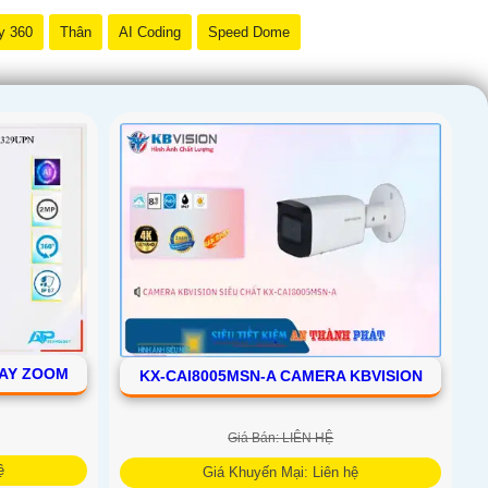
y 360
Thân
AI Coding
Speed Dome
OAY ZOOM
KX-CAI8005MSN-A CAMERA KBVISION
Giá Bán: LIÊN HỆ
ệ
Giá Khuyến Mại: Liên hệ