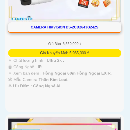
CAMERA HIKVISION DS-2CD2643G2-IZS
Giá Bán: 8,550,000 ₫
Giá Khuyến Mại: 5,985,000 ₫
🔅 Chất lượng hình :
Ultra 2k .
🤖️ Công Nghệ :
IP.
🔅 Xem ban đêm :
Hồng Ngoại 60m Hồng Ngoại EXIR.
🕸️ Mẫu Camera
Thân Kim Loại.
️☣️ Ưu Điểm :
Công Nghệ AI.