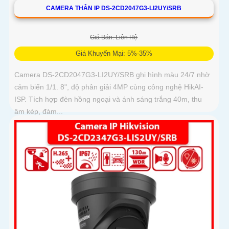
CAMERA THÂN IP DS-2CD2047G3-LI2UY/SRB
Giá Bán: Liên Hệ
Giá Khuyến Mại: 5%-35%
Camera DS-2CD2047G3-LI2UY/SRB ghi hình màu 24/7 nhờ
cảm biến 1/1. 8", độ phân giải 4MP cùng công nghệ HikAI-
ISP. Tích hợp đèn hồng ngoại và ánh sáng trắng 40m, thu
âm kép, đàm...