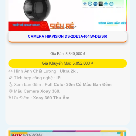
CAMERA HIKVISION DS-2DE3A404IW-DE(S6)
Giá Bán: 8,840,000 ₫
Giá Khuyến Mại: 5,852,000 ₫
👀 Hình Ành Chất Lượng :
Ultra 2k .
🌠 Tích hợp công nghệ :
IP.
🌜 Xem ban đêm :
Full Color 30m Có Màu Ban Đêm.
🕸️ Mẫu Camera
Xoay 360.
️🎙 Ưu Điểm :
Xoay 360 Thu Âm.