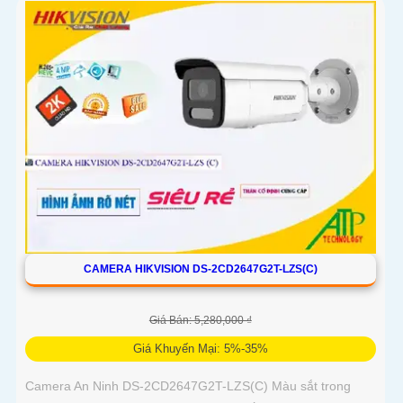
phép giám sát ban đêm một cách dễ dàng
CAMERA HIKVISION DS-2CD2647G2T-LZS(C)
Giá Bán: 5,280,000 ₫
Giá Khuyến Mại: 5%-35%
Camera An Ninh DS-2CD2647G2T-LZS(C) Màu sắt trong