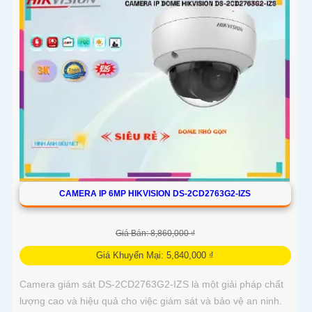
CAMERA IP 6MP HIKVISION DS-2CD2763G2-IZS
Giá Bán: 8,860,000 ₫
Giá Khuyến Mại: 5,840,000 ₫
Camera giám sát DS-2CD2763G2-IZS là một giải pháp chất
lượng cao và hiệu quả cho việc giám sát và bảo vệ an ninh.