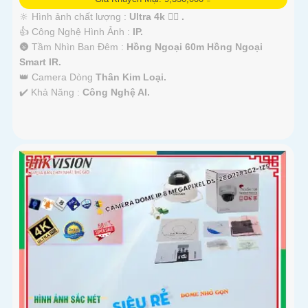
🔆 Hình ảnh chất lượng :
Ultra 4k 👍🏾 .
👍 Công Nghệ Hình Ảnh :
IP.
🌚 Tầm Nhìn Ban Đêm :
Hồng Ngoại 60m Hồng Ngoại
Smart IR.
👑 Camera Dòng
Thân Kim Loại.
️✔️ Khả Năng :
Công Nghệ AI.