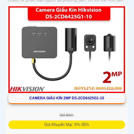
chiều, AI phân biệt người và phương tiện, hỗ trợ thẻ nhớ đến
512GB, chuẩn chống nước IP67, phù hợp giám sát ban đêm
màu sắc 24/7
CAMERA GIẤU KÍN 2MP DS-2CD6425G1-10
Giá Bán:
Giá Khuyến Mại: 5%-35%