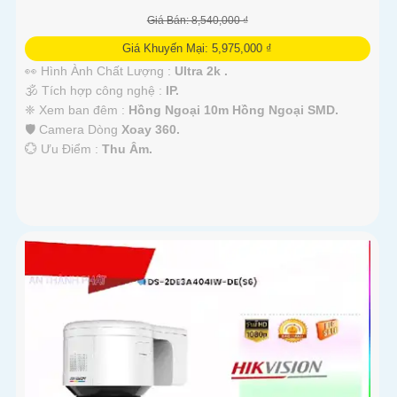
Giá Bán: 8,540,000 ₫
Giá Khuyến Mại: 5,975,000 ₫
👀 Hình Ành Chất Lượng :
Ultra 2k .
🕉️ Tích hợp công nghệ :
IP.
❈ Xem ban đêm :
Hồng Ngoại 10m Hồng Ngoại SMD.
🛡 Camera Dòng
Xoay 360.
️💮 Ưu Điểm :
Thu Âm.