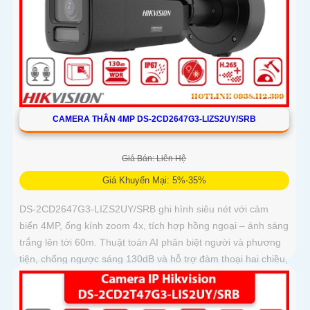
CAMERA THÂN 4MP DS-2CD2647G3-LIZS2UY/SRB
Giá Bán: Liên Hệ
Giá Khuyến Mại: 5%-35%
DS-2CD2647G3-LIZS2UY/SRB ghi hình siêu nét với cảm
biến 4MP, ống kính zoom 4x, tích hợp hồng ngoại – ánh sáng
trắng lên tới 60m. Thuật toán AI phân biệt người và phương
tiện, chống ngược sáng 130dB và hỗ trợ đàm thoại hai chiều,
phù hợp giám sát ngoài trời chống nước IP67