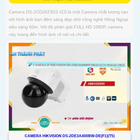
Camera DS-2CD2623G2-IZS là một Camera chất lượng cao
với hình ảnh ban đêm sáng đẹp nhờ công nghệ Hồng Ngoại
siêu sáng 60m. Với độ phân giải FULL HD 1080P, camera
này mang đến hình ảnh rõ nét và chi tiết
CAMERA HIKVISION DS-2DE3A400BW-DE(F1)(T5)