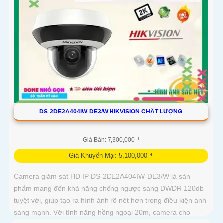
DS-2DE2A404IW-DE3/W HIKVISION CHẤT LƯỢNG
Giá Bán: 7,300,000 ₫
Giá Khuyến Mại: 5,100,000 ₫
Camera giám sát HD IP DS-2DE2A404IW-DE3/W là sản
phẩm mang đến khả năng chống ngược sáng DWDR 120db
tuyệt vời, giúp tạo ra hình ảnh rõ nét hơn trong điều kiện ánh
sáng mạnh. Với tính năng hồng ngoại 20m, camera cho