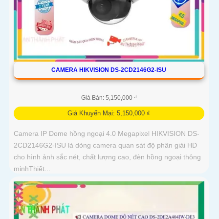
CAMERA HIKVISION DS-2CD2146G2-ISU
Giá Bán: 5,150,000 ₫
Giá Khuyến Mại: 5,150,000 ₫
Camera IP Dome hồng ngoại 4.0 Megapixel HIKVISION DS-
2CD2146G2-ISU là dòng camera quan sát độ phân giải HD
cho hình ảnh sắc nét, chất lượng cao, đèn hồng ngoại thông
minhThiết...