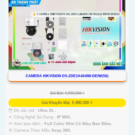
CAMERA HIKVISION DS-2DE3A404IW-DE/W(S6)
Giá Bán: 9,590,000 ₫
Giá Khuyến Mại: 5,980,000 ₫
🦉 Độ sắc nét :
Ultra 2k .
⚛️ Công Nghệ Sử Dụng :
IP Wifi.
🔦 Xem ban đêm :
Full Color 50m Có Màu Ban Đêm.
💢 Camera Theo Mẫu
Xoay 360.