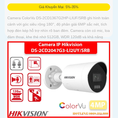
Giá Khuyến Mại: 5%-35%
Camera ColorVu DS-2CD1367G2HP-LIUF/SRB ghi hình toàn
cảnh với góc siêu rộng 180°, độ phân giải 6MP sắc nét, tích
hợp đèn kép hỗ trợ nhìn rõ ban đêm. Camera còn có mic, loa
đàm thoại, khe thẻ nhớ 512GB, WDR 120dB và khả năng
chống báo động giả bằng công nghệ phân tích hình ảnh
thông minh