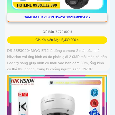
CAMERA HIKVISION DS-2SE3C204MWG-E/12
Giá Bán: 7,770,000 ₫
Giá Khuyến Mại: 5,439,000 ₫
DS-2SE3C204MWG-E/12 là dòng camera 2 mắt của nhà
hikvision với ống kính có độ phân giải 2.0MP mỗi mắt, có đèn
Led trợ sáng giúp nhìn có màu vào ban đêm 30m, ống kính
có thể thu phóng, trang bị chống ngược sáng DWDR