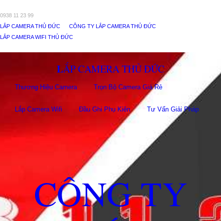
0938 11 23 99
LẮP CAMERA THỦ ĐỨC
CÔNG TY LẮP CAMERA THỦ ĐỨC
LẮP CAMERA WIFI THỦ ĐỨC
LẮP CAMERA THỦ ĐỨC
Thương Hiệu Camera
Trọn Bộ Camera Giá Rẻ
Lắp Camera Wifi
Đầu Ghi Phụ Kiên
Tư Vấn Giải Pháp
CÔNG TY