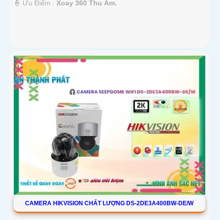
️👮 Ưu Điểm :
Xoay 360 Thu Âm.
CAMERA HIKVISION CHẤT LƯỢNG DS-2DE3A400BW-DE/W