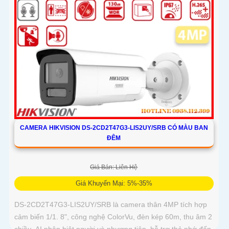
CAMERA HIKVISION DS-2CD2T47G3-LIS2UY/SRB CÓ MÀU BAN
ĐÊM
Giá Bán: Liên Hệ
Giá Khuyến Mại: 5%-35%
DS-2CD2T47G3-LIS2UY/SRB là camera thân 4MP tích hợp
cảm biến 1/1. 8", công nghệ ColorVu, đèn kép 60m, thu âm 2