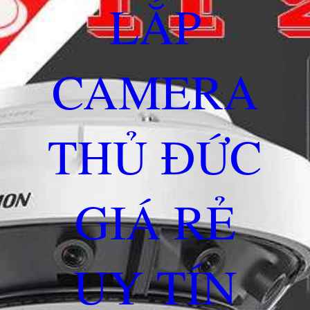
LẮP
CAMERA
THỦ ĐỨC
GIÁ RẺ
UY TÍN