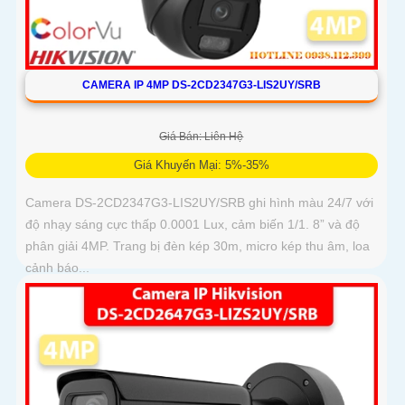
CAMERA IP 4MP DS-2CD2347G3-LIS2UY/SRB
Giá Bán: Liên Hệ
Giá Khuyến Mại: 5%-35%
Camera DS-2CD2347G3-LIS2UY/SRB ghi hình màu 24/7 với
độ nhạy sáng cực thấp 0.0001 Lux, cảm biến 1/1. 8” và độ
phân giải 4MP. Trang bị đèn kép 30m, micro kép thu âm, loa
cảnh báo...