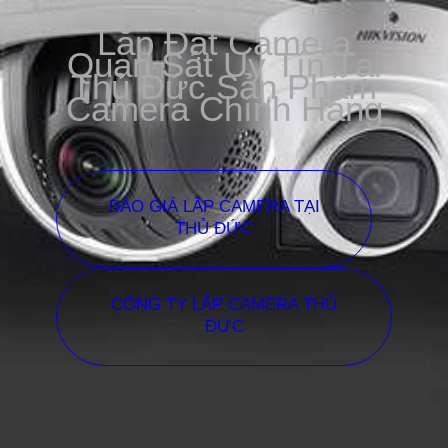
Lắp Đặt Camera
Quan Sát Uy Tín Tại
Thủ Đức Sản Phẩm
Camera Chính Hãng
BÁO GIÁ LẮP CAMERA TẠI
THỦ ĐỨC
CÔNG TY LẮP CAMERA THỦ
ĐỨC