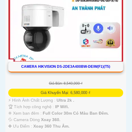
CAMERA HIKVISION DS-2DE3A400BW-DE/W(F1)(T5)
Giá Bán: 8,540,000 ₫
Giá Khuyến Mại: 6,580,000 ₫
️⚡ Hình Ành Chất Lượng :
Ultra 2k .
🏆 Tích hợp công nghệ :
IP Wifi.
❈ Xem ban đêm :
Full Color 30m Có Màu Ban Đêm.
💦 Camera Dòng
Xoay 360.
️✤ Ưu Điểm :
Xoay 360 Thu Âm.