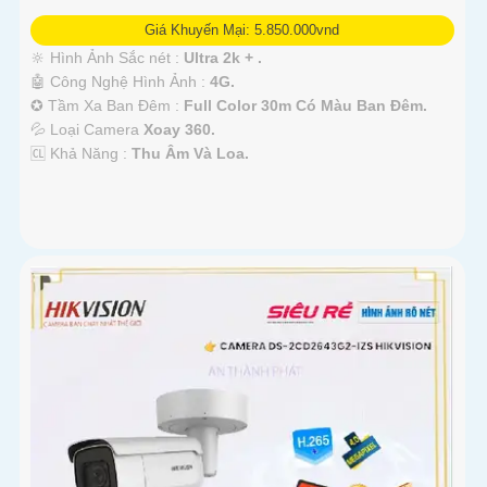
Giá Khuyến Mại: 5.850.000vnd
🔆 Hình Ảnh Sắc nét :
Ultra 2k + .
🤖️ Công Nghệ Hình Ảnh :
4G.
✪ Tầm Xa Ban Đêm :
Full Color 30m Có Màu Ban Ðêm.
💦 Loại Camera
Xoay 360.
️🆑 Khả Năng :
Thu Âm Và Loa.