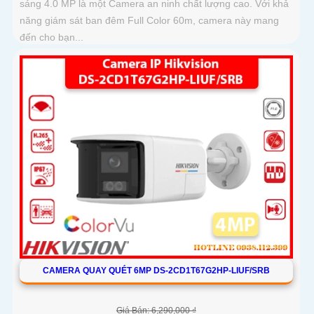
sáng 4.0 MP là một Camera an ninh chất lượng cao. Với khả
năng giám sát ban đêm Full Color 60m, camera này mang
đến cho bạn...
CAMERA QUAY QUÉT 6MP DS-2CD1T67G2HP-LIUF/SRB
Giá Bán: 6,290,000 ₫