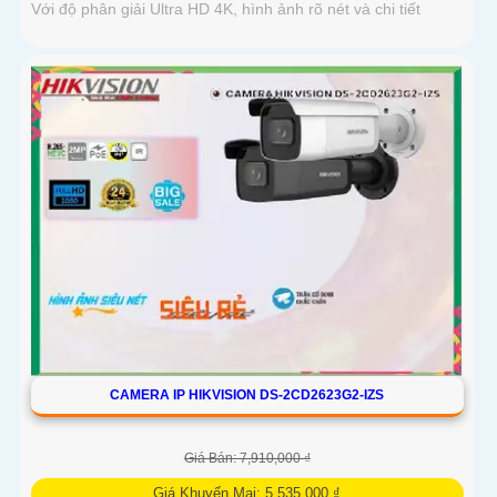
Với độ phân giải Ultra HD 4K, hình ảnh rõ nét và chi tiết
CAMERA IP HIKVISION DS-2CD2623G2-IZS
Giá Bán: 7,910,000 ₫
Giá Khuyến Mại: 5,535,000 ₫