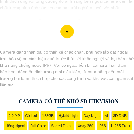
hình thích ứng với từng cường độ ánh sáng bên ngoài camera đem lại
chất lượng hình ảnh sắc nét cho bạn trải nghiệm tuyệt vời nhất
Camera dạng thân dài có thiết kế chắc chắn, phù hợp lắp đặt ngoài
trời, bảo vệ an ninh hiệu quả trước thời tiết khắc nghiệt và bụi bẩn nhờ
khả năng chống nước IP67. Với vỏ ngoài bền bỉ, camera thân đảm
bảo hoạt động ổn định trong mọi điều kiện, từ mưa nắng đến môi
trường bụi bặm, thích hợp cho các công trình và khu vực cần giám sát
liên tục
'
CAMERA CÓ THẺ NHỚ SD HIKVISION
2.0 MP
Có Led
128GB
Hybrid Light
Day Night
AI
3D DNR
Hồng Ngoại
Full Color
Speed Dome
Xoay 360
IP66
H.265 Pro +