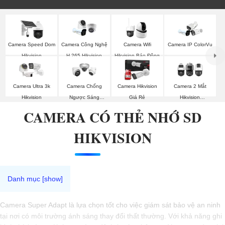
Camera Speed Dom
Camera Công Nghệ
Camera Wifi
Camera IP ColorVu
Hikvision
H.265 Hikvision
Hikvision Báo Động
Camera Ultra 3k
Camera Chống
Camera Hikvision
Camera 2 Mắt
Hikvision
Ngược Sáng
Giá Rẻ
Hikvision
Hikvision
(TandemVu)
CAMERA CÓ THẺ NHỚ SD
HIKVISION
Camera Super Adapt là lựa chọn tốt cho việc giám sát bảo vệ an ninh
tại nơi có môi trường ánh sáng thay đổi thất thường. Với khả năng ghi