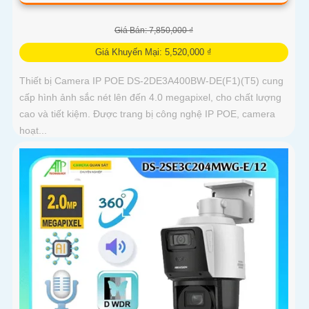
Giá Bán: 7,850,000 ₫
Giá Khuyến Mại: 5,520,000 ₫
Thiết bị Camera IP POE DS-2DE3A400BW-DE(F1)(T5) cung
cấp hình ảnh sắc nét lên đến 4.0 megapixel, cho chất lượng
cao và tiết kiệm. Được trang bị công nghệ IP POE, camera
hoạt...