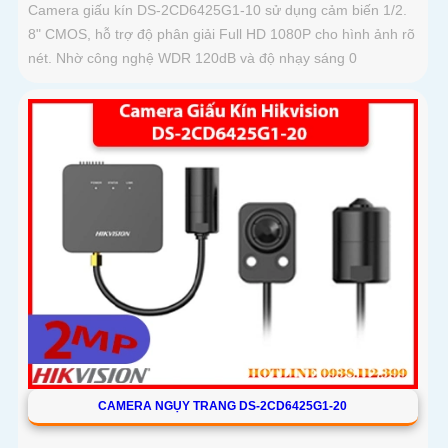
Camera giấu kín DS-2CD6425G1-10 sử dụng cảm biến 1/2.
8" CMOS, hỗ trợ độ phân giải Full HD 1080P cho hình ảnh rõ
nét. Nhờ công nghệ WDR 120dB và độ nhạy sáng 0
CAMERA NGỤY TRANG DS-2CD6425G1-20