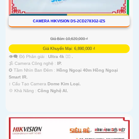
CAMERA HIKVISION DS-2CD2783G2-IZS
Giá Bán: 10,620,000 ₫
Giá Khuyến Mại: 6,890,000 ₫
👁️‍🗨 Độ Phân giải :
Ultra 4k 👍🏾 .
🕉️ Camera Công nghệ :
IP.
✪ Tầm Nhìn Ban Đêm :
Hồng Ngoại 40m Hồng Ngoại
Smart IR.
↕️ Cấu Tạo Camera
Dome Kim Loại.
️💠 Khả Năng :
Công Nghệ AI.