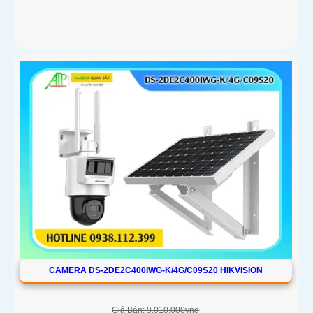
CAMERA DS-2DE2C400IWG-K/4G/C09S20 HIKVISION
Giá Bán: 9.010.000vnd