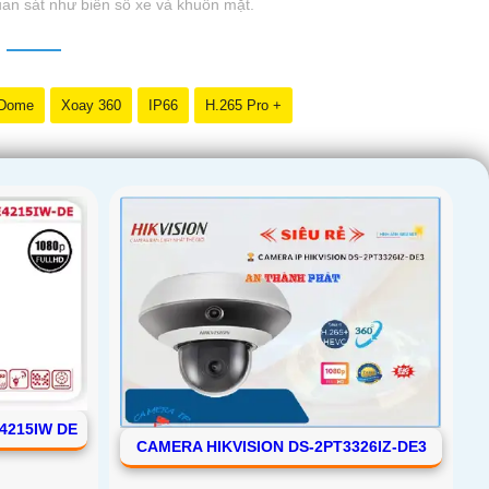
quan sát như biển số xe và khuôn mặt.
 Dome
Xoay 360
IP66
H.265 Pro +
4215IW DE
CAMERA HIKVISION DS-2PT3326IZ-DE3