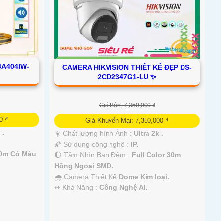
3A404IW-
CAMERA HIKVISION THIẾT KẾ ĐẸP DS-
2CD2347G1-LU ✨
Giá Bán: 7,350,000 ₫
0 ₫
Giá Khuyến Mại: 7,350,000 ₫
 .
☀️ Chất lượng hình Ảnh :
Ultra 2k .
🌠 Sử dụng công nghệ :
IP.
50m Có Màu
🌔 Tầm Nhìn Ban Đêm :
Full Color 30m
Hồng Ngoại SMD.
🌧️ Camera Thiết Kế
Dome Kim loại.
️↭ Khả Năng :
Công Nghệ AI.