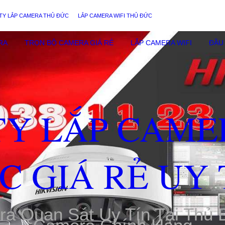
TY LẮP CAMERA THỦ ĐỨC
LẮP CAMERA WIFI THỦ ĐỨC
RA
TRỌN BỘ CAMERA GIÁ RẺ
LẮP CAMERA WIFI
ĐẦU 
TY LẮP CAME
C GIÁ RẺ UY 
ra Quan Sát Uy Tín Tại Thủ