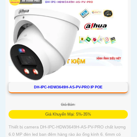
DH-IPC-HDW3649H-AS-PV-PRO IP POE
Giá Bán:
Giá Khuyến Mại: 5%-35%
Thiết bị camera DH-IPC-HDW3649H-AS-PV-PRO chất lượng
6.0 MP đèn led ban đêm hàng rào ảo ống kính 6. 6mm có