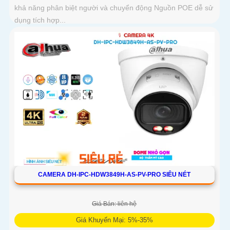
khả năng phân biệt người và chuyển động Nguồn POE dễ sử
dụng tích hợp...
CAMERA DH-IPC-HDW3849H-AS-PV-PRO SIÊU NÉT
Giá Bán: liên hệ
Giá Khuyến Mại: 5%-35%