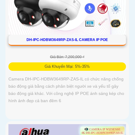
DH-IPC-HDBW3649RP-ZAS-IL CAMERA IP POE
Giá Bán: 7,200,000 ₫
Giá Khuyến Mại: 5%-35%
Camera DH-IPC-HDBW3649RP-ZAS-IL có chức năng chống
báo động giả bằng cách phân biệt người xe và yếu tố gây
báo động giả khác. Với công nghệ IP POE ánh sáng kép cho
hình ảnh đẹp cả ban đêm 6