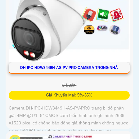
DH-IPC-HDW3449H-AS-PV-PRO CAMERA TRONG NHÀ
Giá Bán:
Giá Khuyến Mại: 5%-35%
Camera DH-IPC-HDW3449H-AS-PV-PRO trang bị độ phân
giải 4MP @1/1. 8" CMOS cảm biến hình ảnh ghi hình 2688
×1520 pixel có chống báo động giả thông minh chống ngược
sáng DWDR hình ảnh màu ban đêm chất lượng cao