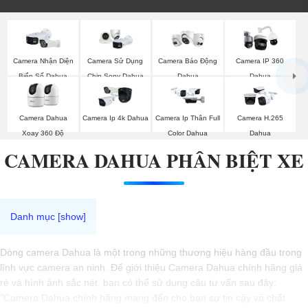
Camera Nhận Diện
Camera Sử Dụng
Camera Báo Động
Camera IP 360
Biển Số Dahua
Chip Sony Dahua
Dahua
Dahua
Camera Dahua
Camera Ip 4k Dahua
Camera Ip Thân Full
Camera H.265
Xoay 360 Độ
Color Dahua
Dahua
CAMERA DAHUA PHÂN BIỆT XE
Dòng camera Dahua là một trong những thương hiệu hàng đầu trong
lĩnh vực camera an ninh. Để giới thiệu Camera Dahua chính hãng giá
rẻ và hình ảnh sắc nét, bạn có thể sử dụng câu tư vấn sau đây:
"Camera Dahua chính hãng mang đến cho bạn sự tin cậy và chất