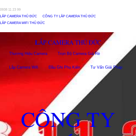
0938 11 23 99
LẮP CAMERA THỦ ĐỨC
CÔNG TY LẮP CAMERA THỦ ĐỨC
LẮP CAMERA WIFI THỦ ĐỨC
LẮP CAMERA THỦ ĐỨC
Thương Hiệu Camera
Trọn Bộ Camera Giá Rẻ
Lắp Camera Wifi
Đầu Ghi Phụ Kiên
Tư Vấn Giải Pháp
CÔNG TY