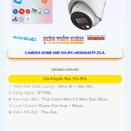
CAMERA DOME 6MP DH-IPC-HDW3649TP-ZS-IL
Giá Bán: Liên Hệ
Giá Khuyến Mại: 5%-35%
🔅 Hình Ành Chất Lượng :
Ultra 3k + Sắc Nét .
✳️ Công Nghệ :
IP POE.
❃ Xem ban đêm :
Full Color 50m Có Màu Ban Ðêm.
🎨 Loại Camera
Dome Kim loại + Nhựa.
️♚ Điểm Nỗi Bật :
Thu Âm.