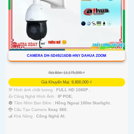
CAMERA DH-SD49216DB-HNY DAHUA ZOOM
Giá Bán: 13,175,000 ₫
Giá Khuyến Mại: 9,800,000 ₫
💯 Hình ảnh chất lượng :
FULL HD 1080P .
👍 Công Nghệ Hình Ảnh :
IP POE.
🌚 Tầm Nhìn Ban Đêm :
Hồng Ngoại 100m Starlight.
🐉️ Cấu Tạo Camera
Xoay 360.
️🛃 Khả Năng :
Công Nghệ AI.