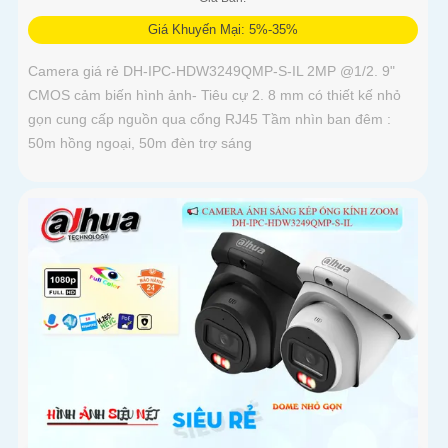
Giá Khuyến Mại: 5%-35%
Camera giá rẻ DH-IPC-HDW3249QMP-S-IL 2MP @1/2. 9"
CMOS cảm biến hình ảnh- Tiêu cự 2. 8 mm có thiết kế nhỏ
gọn cung cấp nguồn qua cổng RJ45 Tầm nhìn ban đêm :
50m hồng ngoại, 50m đèn trợ sáng