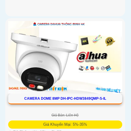
CAMERA DOME 8MP DH-IPC-HDW3849QMP-S-IL
Giá Bán: Liên Hệ
Giá Khuyến Mại: 5%-35%