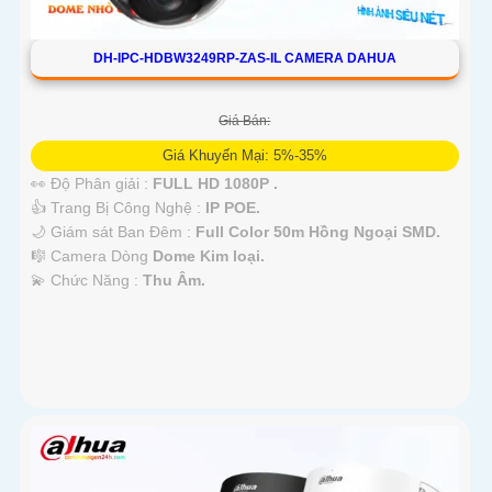
DH-IPC-HDBW3249RP-ZAS-IL CAMERA DAHUA
Giá Bán:
Giá Khuyến Mại: 5%-35%
👀 Độ Phân giải :
FULL HD 1080P .
👍 Trang Bị Công Nghệ :
IP POE.
🌙 Giám sát Ban Đêm :
Full Color 50m Hồng Ngoại SMD.
🎼️ Camera Dòng
Dome Kim loại.
️💫 Chức Năng :
Thu Âm.