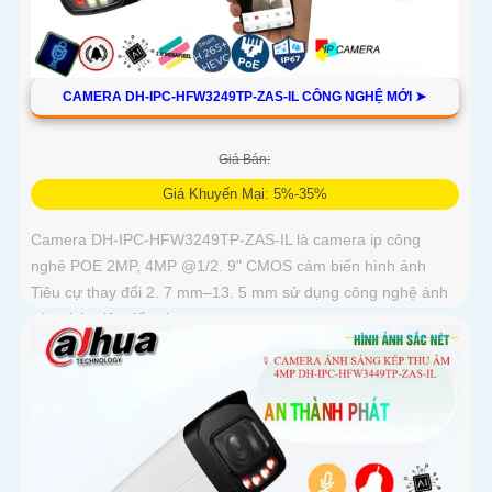
CAMERA DH-IPC-HFW3249TP-ZAS-IL CÔNG NGHỆ MỚI ➤
Giá Bán:
Giá Khuyến Mại: 5%-35%
Camera DH-IPC-HFW3249TP-ZAS-IL là camera ip công
nghê POE 2MP, 4MP @1/2. 9" CMOS cảm biến hình ảnh
Tiêu cự thay đổi 2. 7 mm–13. 5 mm sử dụng công nghệ ánh
sáng kép tiên tiến cho...