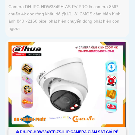
Camera DH-IPC-HDW3849H-AS-PV-PRO là camera 8MP
chuẩn 4k góc rộng khẩu độ @1/1. 8" CMOS cảm biến hình
ảnh 840 ×2160 pixel phát hiện chuyển động phát hiện con
người
✲ DH-IPC-HDW3849TP-ZS-IL IP CAMERA GIÁM SÁT GIÁ RẺ