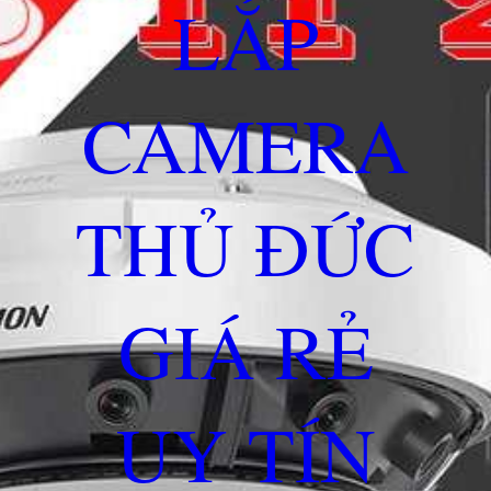
LẮP
CAMERA
THỦ ĐỨC
GIÁ RẺ
UY TÍN