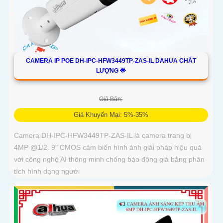
CAMERA IP POE DH-IPC-HFW3449TP-ZAS-IL DAHUA CHẤT
LƯỢNG 🌟
Giá Bán:
Giá Khuyến Mại: 5%-35%
Camera DH-IPC-HFW3449TP-ZAS-IL là camera trang bị
4MP @1/2. 9" CMOS cảm biến hình ảnh giải pháp hiệu quả
với công nghệ AI thông minh chống báo động giả bằng phân
tích hình dạng người