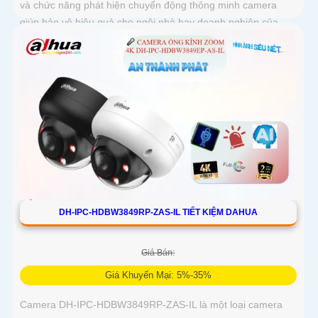
và chức năng phát hiện chuyển động thông minh camera
giúp bảo vệ hiệu quả cho ngôi nhà hay doanh nghiệp của
bạn
DH-IPC-HDBW3849RP-ZAS-IL TIẾT KIỆM DAHUA
Giá Bán:
Giá Khuyến Mại: 5%-35%
Camera DH-IPC-HDBW3849RP-ZAS-IL là một loại camera