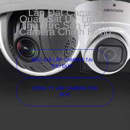
Lắp Đặt Camera
Quan Sát Uy Tín Tại
Thủ Đức Sản Phẩm
Camera Chính Hãng
BÁO GIÁ LẮP CAMERA TẠI
THỦ ĐỨC
CÔNG TY LẮP CAMERA THỦ
ĐỨC