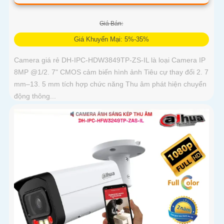
Giá Bán:
Giá Khuyến Mại: 5%-35%
Camera giá rẻ DH-IPC-HDW3849TP-ZS-IL là loại Camera IP
8MP @1/2. 7" CMOS cảm biến hình ảnh Tiêu cự thay đổi 2. 7
mm–13. 5 mm tích hợp chức năng Thu âm phát hiện chuyển
động thông...