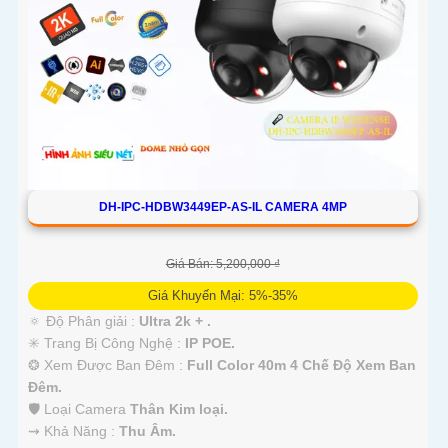
DH-IPC-HDBW3449EP-AS-IL CAMERA 4MP
Giá Bán: 5,200,000 ₫
Giá Khuyến Mại: 5%-35%
🔅 Độ Phân giải :
Ultra 2k + .
✳️ Trang Bị Công Nghệ :
IP POE.
❂ Xem Được Ban Đêm :
Full Color 40m 4 Chế Độ Xem Ban
Đêm.
🛡 Loại Camera
Thân Kim loại.
️⇝ Khả Năng :
Thu Âm.