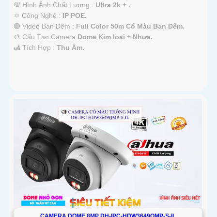
💯 Hình Ành Chất Lượng :
Ultra 2k + .
⚛️ Công Nghệ :
IP POE.
🔴 Video Ban Đêm :
Full Color 50m Có Màu Ban Ðêm.
🎨 Cấu Tạo Camera
Dome Kim loại + Nhựa.
️🛃 Tích Hợp :
Thu Âm.
CAMERA DOME 8MP DH-IPC-HDW3649QMP-S-IL