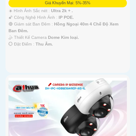
Giá Khuyến Mại: 5%-35%
☀️ Hình Ảnh Sắc nét :
Ultra 2k + .
🌠 Công Nghệ Hình Ảnh :
IP POE.
🔴 Giám sát Ban Đêm :
Hồng Ngoại 40m 4 Chế Độ Xem
Ban Đêm.
🤹 Thiết Kế Camera
Dome Kim loại.
️💮 Đặt Điểm :
Thu Âm.