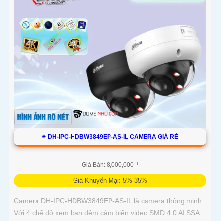
✴ DH-IPC-HDBW3849EP-AS-IL CAMERA GIÁ RẺ
Giá Bán: 8,000,000 ₫
Giá Khuyến Mại: 5%-35%
Camera DH-IPC-HDBW3849EP-AS-IL là camera thông minh
Với 4 chế độ xem ban đêm cảm biến video SMD 4.0 AI SSA