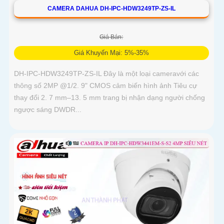
CAMERA DAHUA DH-IPC-HDW3249TP-ZS-IL
Giá Bán:
Giá Khuyến Mại: 5%-35%
DH-IPC-HDW3249TP-ZS-IL Đây là một loại cameravới các
thông số 2MP @1/2. 9" CMOS cảm biến hình ảnh Tiêu cự
thay đổi 2. 7 mm–13. 5 mm trang bị nhận dạng người chống
ngược sáng DWDR...