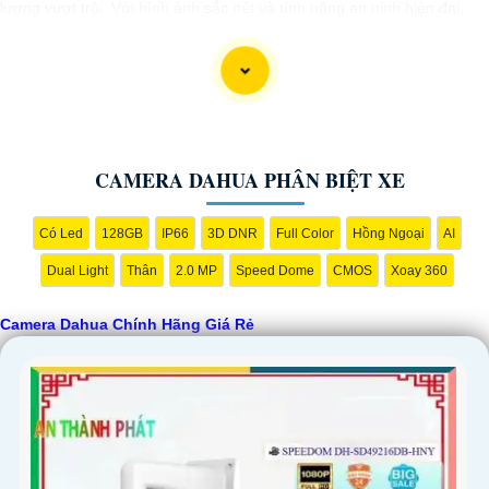
lượng vượt trội. Với hình ảnh sắc nét và tính năng an ninh hiện đại,
sản phẩm này hứa hẹn đáp ứng mọi nhu cầu giám sát của bạn. Đừng
ngần ngại trải nghiệm sự ổn định và chất lượng vượt trội của Camera
Dahua chính hãng với mức giá vô cùng hấp dẫn."
CAMERA DAHUA PHÂN BIỆT XE
Có Led
128GB
IP66
3D DNR
Full Color
Hồng Ngoại
AI
Dual Light
Thân
2.0 MP
Speed Dome
CMOS
Xoay 360
Camera Dahua Chính Hãng Giá Rẻ
'