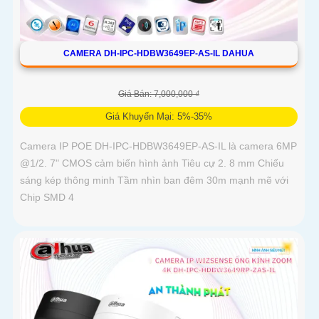
CAMERA DH-IPC-HDBW3649EP-AS-IL DAHUA
Giá Bán: 7,000,000 ₫
Giá Khuyến Mại: 5%-35%
Camera IP POE DH-IPC-HDBW3649EP-AS-IL là camera 6MP
@1/2. 7" CMOS cảm biến hình ảnh Tiêu cự 2. 8 mm Chiếu
sáng kép thông minh Tầm nhìn ban đêm 30m mạnh mẽ với
Chip SMD 4