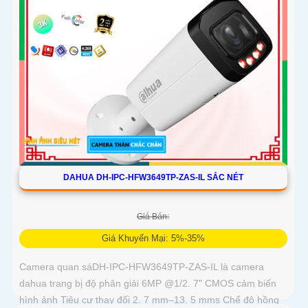
DAHUA DH-IPC-HFW3649TP-ZAS-IL SẮC NÉT
Giá Bán:
Giá Khuyến Mại: 5%-35%
Camera quan sáDH-IPC-HFW3649TP-ZAS-IL là camera
dahua trang bị độ phân giải 6MP @1/2. 7" CMOS cảm biến
hình ảnh Tiêu cự thay đổi 2. 7 mm–13. 5 mms Chế độ hồng