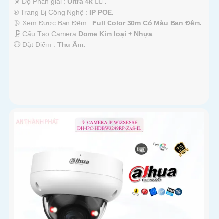
☀️ Độ Phân giải :
Ultra 4k 👍🏾 .
®️ Trang Bị Công Nghệ :
IP POE.
🌛 Xem Được Ban Đêm :
Full Color 30m Có Màu Ban Ðêm.
🗜️ Cấu Tạo Camera
Dome Kim loại + Nhựa.
️💮 Đặt Điểm :
Thu Âm.