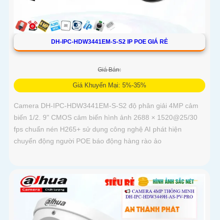
DH-IPC-HDW3441EM-S-S2 IP POE GIÁ RẺ
Giá Bán:
Giá Khuyến Mại: 5%-35%
Camera DH-IPC-HDW3441EM-S-S2 độ phân giải 4MP cảm
biến 1/2. 9" CMOS cảm biến hình ảnh 2688 × 1520@25/30
fps chuẩn nén H265+ sử dụng công nghệ AI phát hiện
chuyển động người POE báo động hàng rào ảo