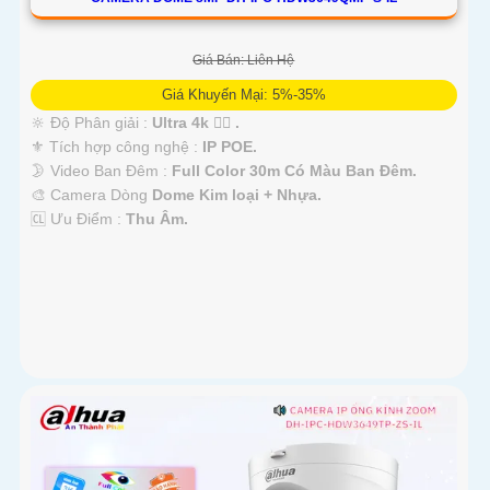
Giá Bán: Liên Hệ
Giá Khuyến Mại: 5%-35%
🔆 Độ Phân giải :
Ultra 4k 👍🏾 .
⚜️ Tích hợp công nghệ :
IP POE.
🌛 Video Ban Đêm :
Full Color 30m Có Màu Ban Ðêm.
🎨 Camera Dòng
Dome Kim loại + Nhựa.
️🆑 Ưu Điểm :
Thu Âm.