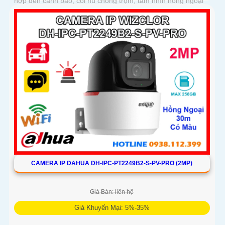
hợp đèn cảnh báo, còi hú chống trộm, tầm nhìn hồng ngoại
30m, khe thẻ nhớ đến 256GB cùng chuẩn chống nước IP66
camera hoạt động ổn định trong mọi điều kiện
CAMERA IP DAHUA DH-IPC-PT2249B2-S-PV-PRO (2MP)
Giá Bán: liên hệ
Giá Khuyến Mại: 5%-35%