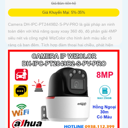
Giá Bán: liên hệ
Giá Khuyến Mại: 5%-35%
Camera DH-IPC-PT2449B2-S-PV-PRO là giải pháp an ninh
toàn diện với khả năng quay xoay 360 độ, độ phân giải 4MP
siêu nét và công nghệ WizColor cho hình ảnh màu sắc rõ
ràng cả ban đêm. Tích hợp đàm thoại hai chiều, phát hiện
thông minh người và phương tiện, cảnh báo chính xác, hỗ
trợ thẻ nhớ lên đến 256GB