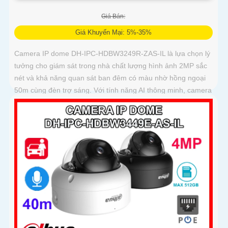
Giá Bán:
Giá Khuyến Mại: 5%-35%
Camera IP dome DH-IPC-HDBW3249R-ZAS-IL là lựa chọn lý
tưởng cho giám sát trong nhà chất lượng hình ảnh 2MP sắc
nét và khả năng quan sát ban đêm có màu nhờ hồng ngoại
50m cùng đèn trợ sáng. Với tính năng AI thông minh, camera
dễ dàng nhận diện chính xác người và phương tiện, hỗ trợ
ghi âm qua micro tích hợp và lưu trữ tối đa 512GB qua khe
thẻ nhớ, camera hỗ trợ PoE lắp đặt dễ dàng