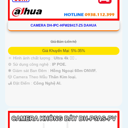
CAMERA DH-IPC-HFW2841T-ZS DAHUA
Giá Bán: Liên hệ
Giá Khuyến Mại: 5%-35%
🔅 Hình ảnh chất lượng :
Ultra 4k 👍🏾 .
⚙ Sử dụng công nghệ :
IP POE.
❃ Giám sát Ban Đêm :
Hồng Ngoại 60m ONVIF.
🎲 Camera Theo Mẫu
Thân Kim loại.
️🛃 Đặt Điểm :
Công Nghệ AI.