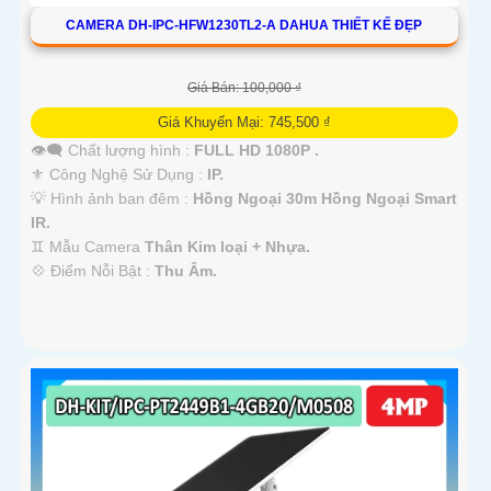
CAMERA DH-IPC-HFW1230TL2-A DAHUA THIẾT KẾ ĐẸP
Giá Bán: 100,000 ₫
Giá Khuyến Mại: 745,500 ₫
👁️‍🗨 Chất lượng hình :
FULL HD 1080P .
⚜️ Công Nghệ Sử Dụng :
IP.
💡 Hình ảnh ban đêm :
Hồng Ngoại 30m Hồng Ngoại Smart
IR.
♊ Mẫu Camera
Thân Kim loại + Nhựa.
️💠 Điểm Nỗi Bật :
Thu Âm.