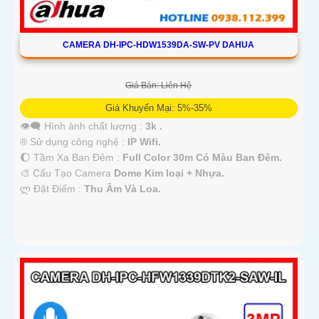
CAMERA DH-IPC-HDW1539DA-SW-PV DAHUA
Giá Bán: Liên Hệ
Giá Khuyến Mại: 5%-35%
👁️‍🗨 Hình ảnh chất lượng :
3k .
®️ Sử dụng công nghệ :
IP Wifi.
🌔 Tầm Xa Ban Đêm :
Full Color 30m Có Màu Ban Ðêm.
🎨 Cấu Tạo Camera
Dome Kim loại + Nhựa.
️ლ Đặt Điểm :
Thu Âm Và Loa.