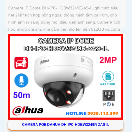
Camera IP Dome DH-IPC-HDBW3249E-AS-IL ghi hình siêu
nét 2MP tích hợp hồng ngoại thông minh tầm xa 40m, cho
hình ảnh rõ ràng trong mọi điều kiện ánh sáng. Camera tích
hợp micro ghi âm, khe cắm thẻ nhớ lên đến 512GB và công
nghệ phát hiện chính xác người, xe giúp nâng cao hiệu quả
giám sát vượt trội
CAMERA POE DAHUA DH-IPC-HDBW3249R-ZAS-IL