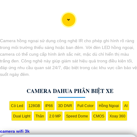
Camera hồng ngoại sử dụng công nghệ IR cho phép ghi hình rõ ràng
trong môi trường thiếu sáng hoặc ban đêm. Với đèn LED hồng ngoại,
camera có thể cung cấp hình ảnh sắc nét, mặc dù chỉ hiển thị màu
trắng đen. Công nghệ này giúp giám sát hiệu quả trong điều kiện tối,
đáp ứng nhu cầu quan sát 24/7, đặc biệt trong các khu vực cần bảo vệ
'
suốt ngày đêm.
CAMERA DAHUA PHÂN BIỆT XE
Có Led
128GB
IP66
3D DNR
Full Color
Hồng Ngoại
AI
Dual Light
Thân
2.0 MP
Speed Dome
CMOS
Xoay 360
camera wifi 3k