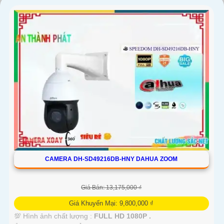
CAMERA DH-SD49216DB-HNY DAHUA ZOOM
Giá Bán: 13,175,000 ₫
Giá Khuyến Mại: 9,800,000 ₫
💯 Hình ảnh chất lượng :
FULL HD 1080P .