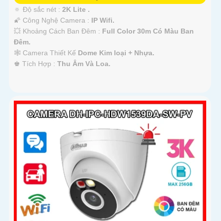
🔅 Độ sắc nét :
2K Lite .
🌠 Công Nghệ Camera :
IP Wifi.
💥 Khoảng Cách Ban Đêm :
Full Color 30m Có Màu Ban
Ðêm.
🕸️ Camera Thiết Kế
Dome Kim loại + Nhựa.
️♚ Tích Hợp :
Thu Âm Và Loa.