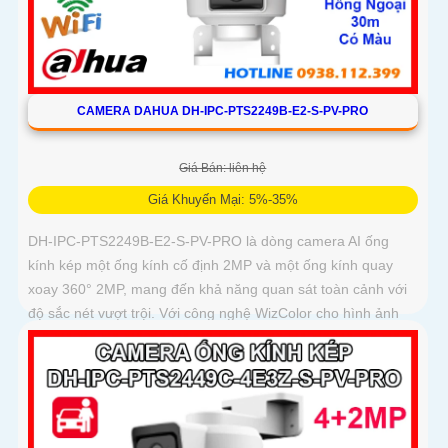
CAMERA DAHUA DH-IPC-PTS2249B-E2-S-PV-PRO
Giá Bán: liên hệ
Giá Khuyến Mại: 5%-35%
DH-IPC-PTS2249B-E2-S-PV-PRO là dòng camera AI ống
kính kép một ống kính cố định 2MP và một ống kính quay
xoay 360° 2MP, mang đến khả năng quan sát toàn cảnh với
độ sắc nét vượt trội. Với công nghệ WizColor cho hình ảnh
màu sắc sống động cả ban đêm, hỗ trợ đàm thoại hai chiều,
phát hiện chính xác người và phương tiện, cùng khả năng
lưu trữ qua khe cắm thẻ nhớ 256GB chuẩn IP66