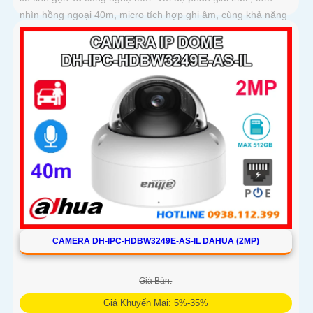
nhìn hồng ngoại 40m, micro tích hợp ghi âm, cùng khả năng
nhận diện chính xác người và phương tiện, camera giúp
giám sát chính xác, giảm thiểu cảnh báo sai, hỗ trợ khe thẻ
nhớ lên đến 256GB và cấp nguồn PoE
CAMERA DH-IPC-HDBW3249E-AS-IL DAHUA (2MP)
Giá Bán:
Giá Khuyến Mại: 5%-35%