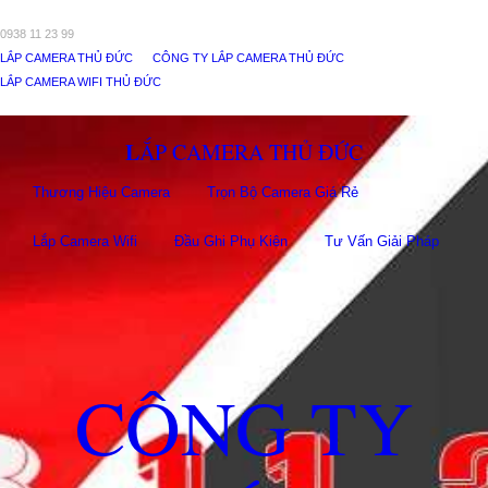
0938 11 23 99
LẮP CAMERA THỦ ĐỨC
CÔNG TY LẮP CAMERA THỦ ĐỨC
LẮP CAMERA WIFI THỦ ĐỨC
LẮP CAMERA THỦ ĐỨC
Thương Hiệu Camera
Trọn Bộ Camera Giá Rẻ
Lắp Camera Wifi
Đầu Ghi Phụ Kiên
Tư Vấn Giải Pháp
CÔNG TY