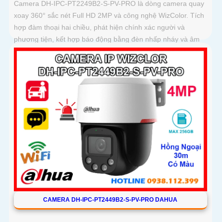
Camera DH-IPC-PT2249B2-S-PV-PRO là dòng camera quay
xoay 360° sắc nét Full HD 2MP và công nghệ WizColor. Tích
hợp đàm thoại hai chiều, phát hiện chính xác người và
phương tiện, kết hợp báo động bằng đèn nhấp nháy và âm
thanh giúp bảo vệ an ninh chủ động và hiệu quả
CAMERA DH-IPC-PT2449B2-S-PV-PRO DAHUA