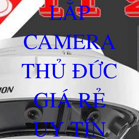
LẮP
CAMERA
THỦ ĐỨC
GIÁ RẺ
UY TÍN