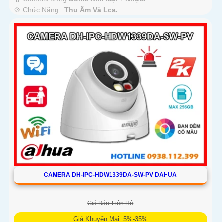
️💠 Chức Năng :
Thu Âm Và Loa.
CAMERA DH-IPC-HDW1339DA-SW-PV DAHUA
Giá Bán: Liên Hệ
Giá Khuyến Mại: 5%-35%