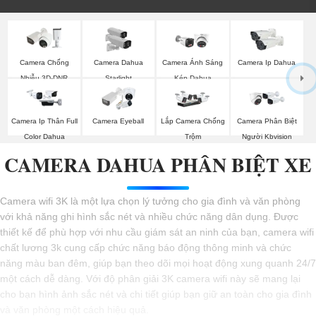
Camera Chống
Camera Dahua
Camera Ánh Sáng
Camera Ip Dahua
Nhiễu 3D-DNR
Starlight
Kép Dahua
Dahua
Camera Ip Thân Full
Camera Eyeball
Lắp Camera Chống
Camera Phân Biệt
Color Dahua
Trộm
Người Kbvision
CAMERA DAHUA PHÂN BIỆT XE
Camera wifi 3K là một lựa chọn lý tưởng cho gia đình và văn phòng
với khả năng ghi hình sắc nét và nhiều chức năng dân dụng. Được
thiết kế để phù hợp với nhu cầu giám sát an ninh của bạn, camera wifi
chất lương 3k cung cấp chức năng báo động thông minh và chức
năng màu ban đêm, giúp bạn theo dõi mọi hoạt động xung quanh 24/7
một cách dễ dàng. Với độ phân giải 3K camera wifi này sẽ mang lại
cho bạn hình ảnh sắc nét và chi tiết giúp bạn giữ an toàn cho gia đình
và văn phòng một cách hiệu quả.