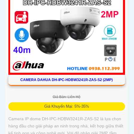
CAMERA DAHUA DH-IPC-HDBW3241R-ZAS-S2 (2MP)
Giá Bán: Liên Hệ
Giá Khuyến Mại: 5%-35%
Camera IP dome DH-IPC-HDBW3241R-ZAS-S2 là lựa chọn
hàng đầu cho giải pháp an ninh trong nhà, kết hợp giữa thiết
kế tinh gọn và công nghệ mới. Với độ phân giải 2MP, tầm