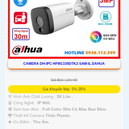
CAMERA DH-IPC-HFW1339DTK2-SAW-IL DAHUA
Giá Bán: Liên Hệ
Giá Khuyến Mại: 5%-35%
💯 Hình Ành Chất Lượng :
2K Lite .
🤖️ Công Nghệ :
IP Wifi.
🔴 Xem ban đêm :
Full Color 30m Có Màu Ban Ðêm.
🐉️ Thiết Kế Camera
Thân Plastic.
️♚ Ưu Điểm :
Thu Âm.