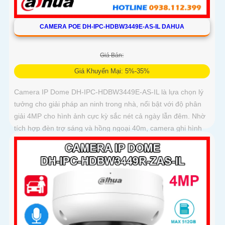
CAMERA POE DH-IPC-HDBW3449E-AS-IL DAHUA
Giá Bán:
Giá Khuyến Mại: 5%-35%
Camera IP Dome DH-IPC-HDBW3449E-AS-IL là lựa chọn lý
tưởng cho giải pháp an ninh trong nhà, nổi bật với độ phân
giải 4MP cho hình ảnh cực kỳ sắc nét cả ngày lẫn đêm. Nhờ
tích hợp đèn trợ sáng và hồng ngoại 40m, camera ghi hình
màu trong điều kiện ánh sáng yếu, đồng thời trang bị micro
thu âm nguồn POE, khe cắm thẻ nhớ đến 512GB và công
nghệ AI nhận diện chính xác người và phương tiện