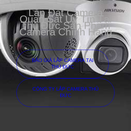
Lắp Đặt Camera
Quan Sát Uy Tín Tại
Thủ Đức Sản Phẩm
Camera Chính Hãng
BÁO GIÁ LẮP CAMERA TẠI
THỦ ĐỨC
CÔNG TY LẮP CAMERA THỦ
ĐỨC