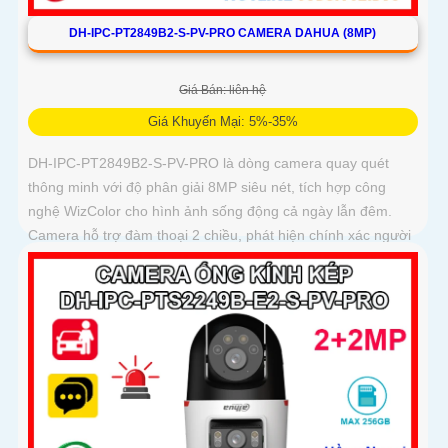
DH-IPC-PT2849B2-S-PV-PRO CAMERA DAHUA (8MP)
Giá Bán: liên hệ
Giá Khuyến Mại: 5%-35%
DH-IPC-PT2849B2-S-PV-PRO là dòng camera quay quét
thông minh với độ phân giải 8MP siêu nét, tích hợp công
nghệ WizColor cho hình ảnh sống động cả ngày lẫn đêm.
Camera hỗ trợ đàm thoại 2 chiều, phát hiện chính xác người
và phương tiện báo động thông minh