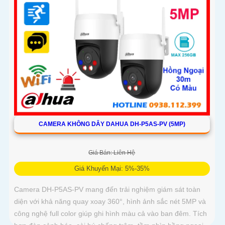
CAMERA KHÔNG DÂY DAHUA DH-P5AS-PV (5MP)
Giá Bán: Liên Hệ
Giá Khuyến Mại: 5%-35%
Camera DH-P5AS-PV mang đến trải nghiệm giám sát toàn
diện với khả năng quay xoay 360°, hình ảnh sắc nét 5MP và
công nghệ full color giúp ghi hình màu cả vào ban đêm. Tích