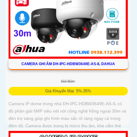
CAMERA GHI ÂM DH-IPC-HDBW3649E-AS-IL DAHUA
Giá Bán:
Giá Khuyến Mại: 5%-35%
Camera IP dome trong nhà DH-IPC-HDBW3649E-AS-IL có
độ phân giải 6MP siêu nét với công nghệ hồng ngoại 30m và
đèn trợ sáng giúp ghi hình màu sắc rõ ràng ngay cả trong
đêm tối. Camera được trang bị micro thu âm, khe cắm thẻ
nhớ lên đến 512GB và công nghệ AI thông minh nhận diện