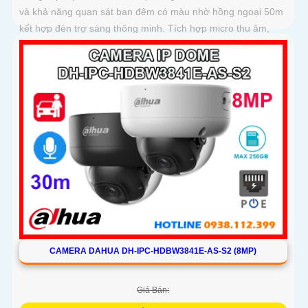
và khả năng quan sát ban đêm có màu nhờ hồng ngoại 50m
kết hợp đèn trợ sáng thông minh. Tích hợp micro thu âm,
khe cắm thẻ nhớ lên đến 512GB và công nghệ AI phát hiện
chính xác người và xe, camera đáp ứng tối đa nhu cầu giám
sát chuyên nghiệp hỗ trợ PoE giúp lắp đặt dễ dàng
CAMERA DAHUA DH-IPC-HDBW3841E-AS-S2 (8MP)
Giá Bán: