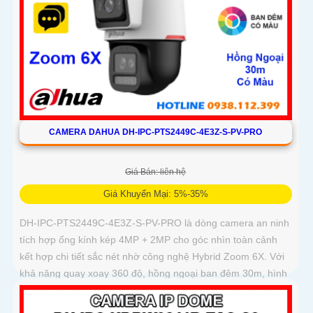
CAMERA DAHUA DH-IPC-PTS2449C-4E3Z-S-PV-PRO
Giá Bán: liên hệ
Giá Khuyến Mại: 5%-35%
DH-IPC-PTS2449C-4E3Z-S-PV-PRO là dòng camera an ninh
tích hợp ống kính kép 4MP + 2MP cho góc nhìn toàn cảnh
kết hợp chi tiết sắc nét nhờ công nghệ Hybrid Zoom 6X. Với
khả năng quay xoay 360 độ, hồng ngoại ban đêm 30m, hình
ảnh màu chuẩn sắc nhờ WizColor và tính năng đàm thoại hai
chiều mang đến trải nghiệm giám sát chủ động và chính xác