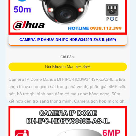
CAMERA IP DAHUA DH-IPC-HDBW3449R-ZAS-IL (4MP)
Giá Bán:
Giá Khuyến Mại: 5%-35%
Camera IP Dome Dahua DH-IPC-HDBW3449R-ZAS-IL là lựa
chọn tối ưu cho giám sát trong nhà với độ phân giải 4MP siêu
nét, hỗ trợ ghi hình ban đêm có màu nhờ hồng ngoại 50m
kết hợp đèn trợ sáng thông minh. Camera tích hợp micro ghi
âm, khe cắm thẻ nhớ lên đến 512GB, phát hiện chính xác
người và xe giúp cảnh báo hiệu quả hơn