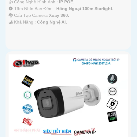
👍 Công Nghệ Hình Ảnh :
IP POE.
🌚 Tầm Nhìn Ban Đêm :
Hồng Ngoại 100m Starlight.
🐉️ Cấu Tạo Camera
Xoay 360.
️🛃 Khả Năng :
Công Nghệ AI.