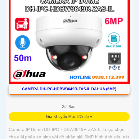
chính xác người và phương tiện nâng cao hiệu quả giám sát
CAMERA DH-IPC-HDBW3649R-ZAS-IL DAHUA (6MP)
Giá Bán:
Giá Khuyến Mại: 5%-35%
Camera IP Dome DH-IPC-HDBW3649R-ZAS-IL là lựa chọn
cho giải pháp an ninh với độ phân giải 6MP hình ảnh siêu nét