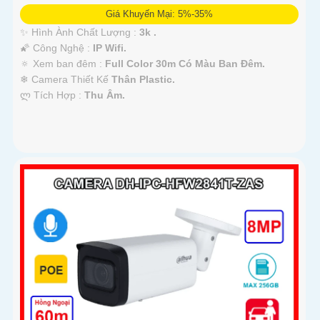
Giá Khuyến Mại: 5%-35%
✨ Hình Ành Chất Lượng :
3k .
🌠 Công Nghệ :
IP Wifi.
🔅 Xem ban đêm :
Full Color 30m Có Màu Ban Ðêm.
❄ Camera Thiết Kế
Thân Plastic.
️ლ Tích Hợp :
Thu Âm.