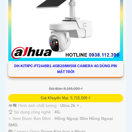
DH-KIT/IPC-PT2449B1-4GB20/M0508 CAMERA 4G DÙNG PIN
MẶT TRỜI
Giá Bán: 8,165,000 ₫
Giá Khuyến Mại: 5,715,500 ₫
👁️‍🗨 Hình ảnh chất lượng :
Ultra 2k + .
🏆 Sử dụng công nghệ :
4G.
⭐ Xem Được Ban Đêm :
Hồng Ngoại 30m Hồng Ngoại
SMD.
🐉️ Camera Dòng
Dome Kim loại + Nhựa.