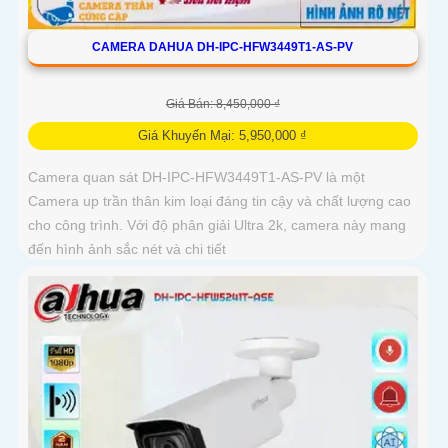
CAMERA DAHUA DH-IPC-HFW3449T1-AS-PV
Giá Bán: 8,450,000 ₫
Giá Khuyến Mại: 5,950,000 ₫
Camera quan sát DH-IPC-HFW3449T1-AS-PV là một
Camera up trần thân kim loại đáng tin cậy và chất lượng cao
cho công trình. Với độ phân giải Ultra 2k, camera này mang
đến hình ảnh sắc nét và chi tiết