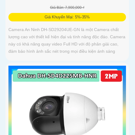
Giá Bán: 7,900,000 ₫
Giá Khuyến Mại: 5%-35%
Camera An Ninh DH-SD29204UE-GN là một Camera chất
lượng cao với thiết kế hiện đại và tính năng độc đáo. Camera
này có khả năng quay video Full HD với độ phân giải cao,
đảm bảo hình ảnh sắc nét trong mọi điều kiện ánh sáng