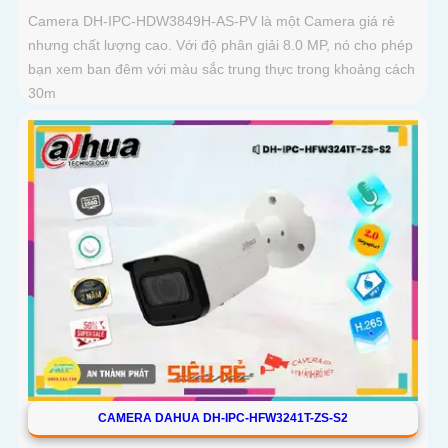
Camera DH-IPC-HDW3849H-AS-PV là một Camera giá rẻ
nhưng chất lượng cao. Với độ phân giải 8.0 MP, nó cho phép
bạn xem ban đêm với màu sắc trung thực trong khoảng cách
30m
CAMERA DAHUA DH-IPC-HFW3241T-ZS-S2