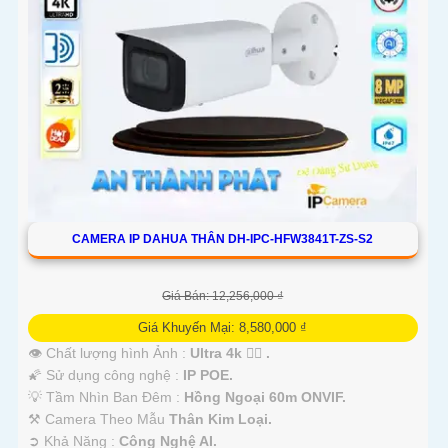
CAMERA IP DAHUA THÂN DH-IPC-HFW3841T-ZS-S2
Giá Bán: 12,256,000 ₫
Giá Khuyến Mại: 8,580,000 ₫
👁 Chất lượng hình Ảnh :
Ultra 4k 👍🏾 .
🌠 Sử dụng công nghệ :
IP POE.
💡 Tầm Nhìn Ban Đêm :
Hồng Ngoại 60m ONVIF.
⚒ Camera Theo Mẫu
Thân Kim Loại.
️➲ Khả Năng :
Công Nghệ AI.