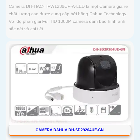
Camera DH-HAC-HFW1239CP-A-LED là một Camera giá rẻ
chất lượng cao được cung cấp bởi hãng Dahua Technology.
Với độ phân giải Full HD 1080P, camera đảm bảo hình ảnh
sắc nét và chi tiết
CAMERA DAHUA DH-SD29204UE-GN