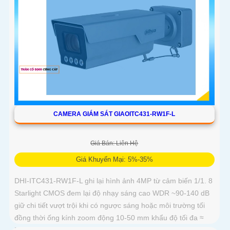
CAMERA GIÁM SÁT GIAOITC431-RW1F-L
Giá Bán: Liên Hệ
Giá Khuyến Mại: 5%-35%
DHI-ITC431-RW1F-L ghi lại hình ảnh 4MP từ cảm biến 1/1. 8
Starlight CMOS đem lại độ nhạy sáng cao WDR ~90-140 dB
giữ chi tiết vượt trội khi có ngược sáng hoặc môi trường tối
đồng thời ống kính zoom động 10-50 mm khẩu độ tối đa ≈
F1