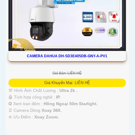
'
CAMERA DAHUA DH-SD3E405DB-GNY-A-PV1
Giá Bán: LIÊN HỆ
Giá Khuyến Mại: LIÊN HỆ
💯 Hình Ành Chất Lượng :
Ultra 2k .
🤖️ Tích hợp công nghệ :
IP.
✪ Xem ban đêm :
Hồng Ngoại 50m Starlight.
♊ Camera Dòng
Xoay 360.
️☣️ Ưu Điểm :
Xoay Zoom.