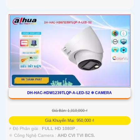
DH-HAC-HDW1239TLQP-A-LED-S2 ✲ CAMERA
Giá Bán: 1,310,000 ₫
Giá Khuyến Mại: 950,000 ₫
️⚡ Độ Phân giải :
FULL HD 1080P .
⚛️ Công Nghệ Camera :
AHD CVI TVI BCS.