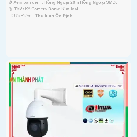
❂ Xem ban đêm :
Hồng Ngoại 20m Hồng Ngoại SMD.
🔩 Thiết Kế Camera
Dome Kim loại.
️⌘ Ưu Điểm :
Thu hình Ổn Định.