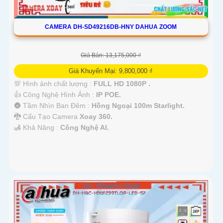
CAMERA DH-SD49216DB-HNY DAHUA ZOOM
Giá Bán: 13,175,000 ₫
Giá Khuyến Mại: 9,800,000 ₫
💯 Hình ảnh chất lượng :
FULL HD 1080P .
👍 Công Nghệ Hình Ảnh :
IP POE.
🌚 Tầm Nhìn Ban Đêm :
Hồng Ngoại 100m Starlight.
🐉️ Cấu Tạo Camera
Xoay 360.
️🛃 Khả Năng :
Công Nghệ AI.