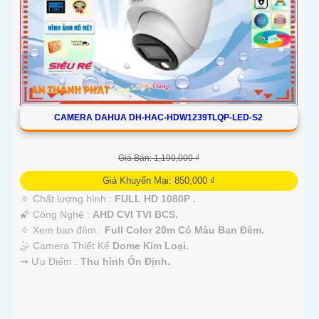
CAMERA DAHUA DH-HAC-HDW1239TLQP-LED-S2
Giá Bán: 1,190,000 ₫
Giá Khuyến Mại: 850,000 ₫
🔅 Chất lượng hình :
FULL HD 1080P .
🌠 Công Nghệ :
AHD CVI TVI BCS.
🔅 Xem ban đêm :
Full Color 20m Có Màu Ban Đêm.
🤹 Camera Thiết Kế
Dome Kim Loại.
️⇝ Ưu Điểm :
Thu hình Ổn Định.