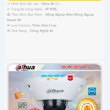
🔆 Hình Ảnh Sắc nét :
Ultra 4k 👍🏾 .
✳️ Trang Bị Công Nghệ :
IP POE.
🔴 Tầm Nhìn Ban Đêm :
Hồng Ngoại 60m Hồng Ngoại
Smart IR.
❄ Loại Camera
Thân Kim Loại.
️⌘ Khả Năng :
Công Nghệ AI.