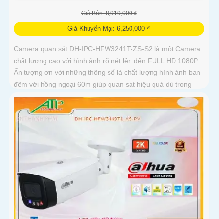
Giá Bán: 8,919,000 ₫
Giá Khuyến Mại: 6,250,000 ₫
Camera quan sát DH-IPC-HFW3241T-ZS-S2 là một Camera
chất lượng cao với hình ảnh rõ nét lên đến FULL HD 1080P.
Ấn tượng ơn với những thông số là chất lượng hình ảnh ban
đêm với hồng ngoại 60m giúp quan sát hiệu quả dù trong
điều kiện ánh sáng yếu