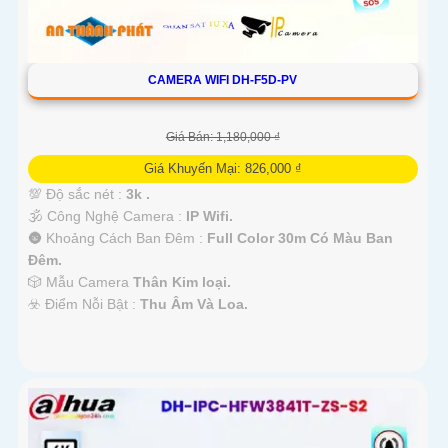
CAMERA WIFI DH-F5D-PV
Giá Bán: 1,180,000 ₫
Giá Khuyến Mại: 826,000 ₫
💯 Độ sắc nét :
3k .
🕉️ Công Nghệ Camera :
IP Wifi.
🌚 Khoảng Cách Ban Đêm :
Full Color 30m Có Màu Ban
Ðêm.
🎲 Mẫu Camera
Thân Kim loại.
️☣️ Điểm Nỗi Bật :
Thu Âm Và Loa.