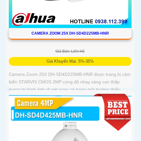
CAMERA ZOOM 25X DH-SD4D225MB-HNR
Giá Bán: Liên Hệ
Giá Khuyến Mại: 5%-35%
Camera Zoom 25X DH-SD4D225MB-HNR được trang bị cảm
biến STARVIS CMOS 2MP cùng độ nhạy sáng cực thấp
mang lại hình ảnh rõ nét ngay cả trong môi trường thiếu
sáng Hỗ trợ zoom quang học 25X kết hợp chiếu sáng kép
thông minh với tầm xa hồng ngoại 100m và LED ấm 50m
Tính năng quay quét linh hoạt cùng chuẩn chống nước IP67
giúp quan sát ổn định ngoài trời