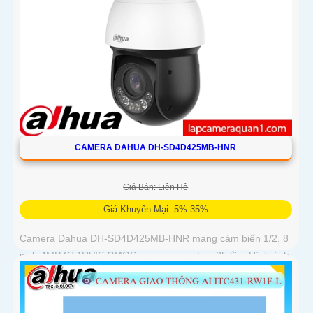
CAMERA DAHUA DH-SD4D425MB-HNR
Giá Bán: Liên Hệ
Giá Khuyến Mại: 5%-35%
Camera Dahua DH-SD4D425MB-HNR mang cảm biến 1/2. 8
inch 4MP STARVIS CMOS zoom quang học 25 lần. Hình ảnh
sắc nét ban đêm với Starlight tầm hồng ngoại 100 mét ánh
sáng ấm 50 mét