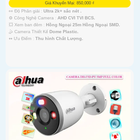
Giá Khuyến Mại: 850,000 ₫
👀 Độ Phân giải :
Ultra 2k+ sắc nét .
⚙ Công Nghệ Camera :
AHD CVI TVI BCS.
💥 Xem ban đêm :
Hồng Ngoại 25m Hồng Ngoại SMD.
🤹 Camera Thiết Kế
Dome Plastic.
️↭ Ưu Điểm :
Thu hình Chất Lượng.