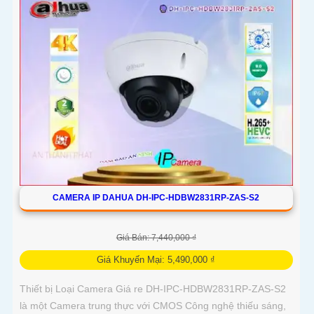
CAMERA IP DAHUA DH-IPC-HDBW2831RP-ZAS-S2
Giá Bán: 7,440,000 ₫
Giá Khuyến Mại: 5,490,000 ₫
Thiết bị Loại Camera Giá re DH-IPC-HDBW2831RP-ZAS-S2
là một Camera trung thực với CMOS Công nghệ thiếu sáng,