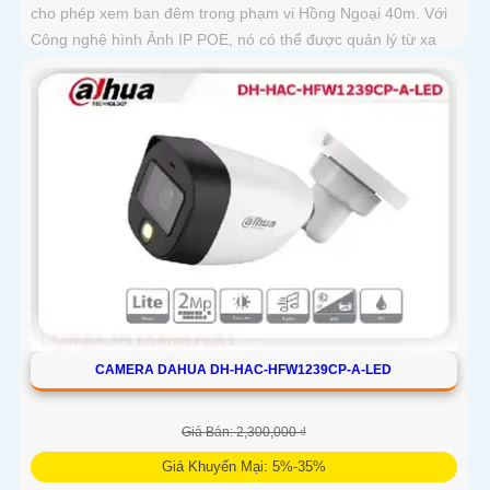
cho phép xem ban đêm trong phạm vi Hồng Ngoại 40m. Với
Công nghệ hình Ảnh IP POE, nó có thể được quản lý từ xa
CAMERA DAHUA DH-HAC-HFW1239CP-A-LED
Giá Bán: 2,300,000 ₫
Giá Khuyến Mại: 5%-35%