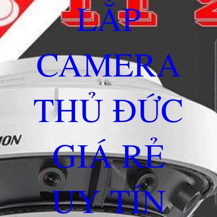
LẮP
CAMERA
THỦ ĐỨC
GIÁ RẺ
UY TÍN