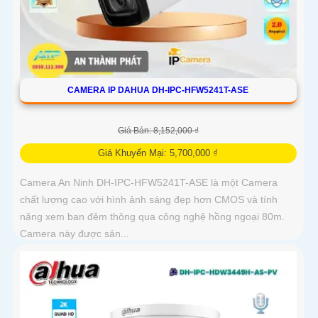
CAMERA IP DAHUA DH-IPC-HFW5241T-ASE
Giá Bán: 8,152,000 ₫
Giá Khuyến Mại: 5,700,000 ₫
Camera An Ninh DH-IPC-HFW5241T-ASE là một Camera
chất lượng cao với hình ảnh sáng đẹp hơn CMOS và tính
năng xem ban đêm thông qua công nghệ hồng ngoại 80m.
Camera này được sản...