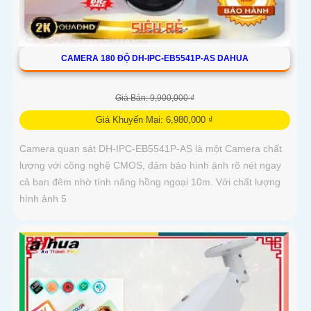
CAMERA 180 ĐỘ DH-IPC-EB5541P-AS DAHUA
Giá Bán: 9,900,000 ₫
Giá Khuyến Mại: 6,980,000 ₫
Camera quan sát DH-IPC-EB5541P-AS là một Camera chất
lượng với công nghệ CMOS, đảm bảo hình ảnh rõ nét ngay
cả ban đêm nhờ tính năng hồng ngoại 10m. Với chất lượng
hình ảnh 5