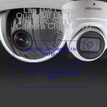
Lắp Đặt Camera
Quan Sát Uy Tín Tại
Thủ Đức Sản Phẩm
Camera Chính Hãng
BÁO GIÁ LẮP CAMERA TẠI
THỦ ĐỨC
CÔNG TY LẮP CAMERA THỦ
ĐỨC