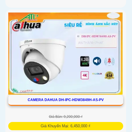
CAMERA DAHUA DH-IPC-HDW3849H-AS-PV
Giá Bán: 9,200,000 ₫
Giá Khuyến Mại: 6,450,000 ₫