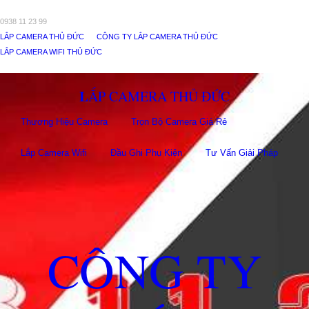
0938 11 23 99
LẮP CAMERA THỦ ĐỨC
CÔNG TY LẮP CAMERA THỦ ĐỨC
LẮP CAMERA WIFI THỦ ĐỨC
LẮP CAMERA THỦ ĐỨC
Thương Hiệu Camera
Trọn Bộ Camera Giá Rẻ
Lắp Camera Wifi
Đầu Ghi Phụ Kiên
Tư Vấn Giải Pháp
CÔNG TY