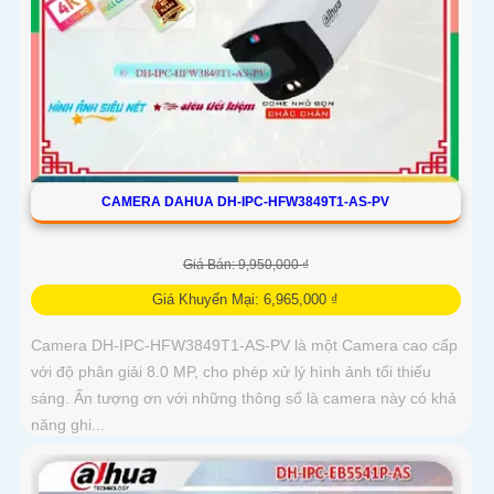
CAMERA DAHUA DH-IPC-HFW3849T1-AS-PV
Giá Bán: 9,950,000 ₫
Giá Khuyến Mại: 6,965,000 ₫
Camera DH-IPC-HFW3849T1-AS-PV là một Camera cao cấp
với độ phân giải 8.0 MP, cho phép xử lý hình ảnh tối thiếu
sáng. Ấn tượng ơn với những thông số là camera này có khả
năng ghi...