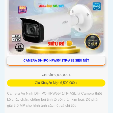
CAMERA DH-IPC-HFW5541TP-ASE SIÊU NÉT
Giá Bán: 9,800,000 ₫
Giá Khuyến Mại: 6,500,000 ₫
Camera An Ninh DH-IPC-HFW5541TP-ASE là Camera thiết
kế chắc chắn, chống bụi tinh tế với thân kim loại. Độ phân
giải 5.0 MP cho hình ảnh sắc nét và chi tiết