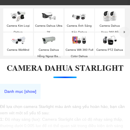
Camera Kim Loại
Camera Dahua Ultra
Camera Ánh Sáng
Camera Dahua
Dahua
2K
Kép Dahua
Xoay 360 Độ
Camera WizMind
Camera Dahua
Camera Wifi 360 Full
Camera PTZ Dahua
Hồng Ngoại Ban
Color Dahua
Đêm
CAMERA DAHUA STARLIGHT
Để lựa chọn camera Starlight màu ánh sáng yếu hoàn hảo, bạn cần
xem xét một số yếu tố sau:
1:
Độ nhạy sáng (lux): Camera Starlight cần có độ nhạy sáng thấp,
thường dưới 0.005 lux để có thể quan sát trong điều kiện ánh sáng