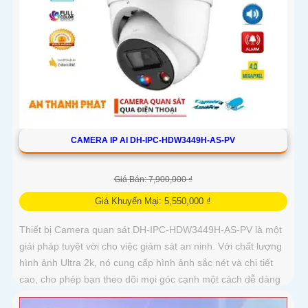
CAMERA IP AI DH-IPC-HDW3449H-AS-PV
Giá Bán: 7,900,000 ₫
Giá Khuyến Mại: 5,550,000 ₫
Thiết bị Camera quan sát DH-IPC-HDW3449H-AS-PV là một
giải pháp tuyệt vời cho việc giám sát an ninh. Với chất lượng
hình ảnh Ultra 2k, nó cung cấp hình ảnh sắc nét và chi tiết
cao, cho phép bạn theo dõi mọi góc cạnh một cách dễ dàng