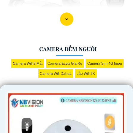
CAMERA ĐẾM NGƯỜI
Camera Wifi 2 Mắt
Camera Ezviz Giá Rẻ
Camera Sim 4G Imou
'
Camera Wifi Dahua
Lắp Wifi 2K