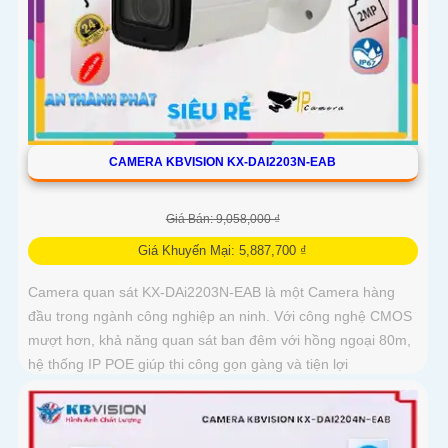
CAMERA KBVISION KX-DAI2203N-EAB
Giá Bán: 9,058,000 ₫
Giá Khuyến Mại: 5,887,700 ₫
Camera quan sát KX-DAi2203N-EAB là một Camera hàng
đầu trong ngành công nghiệp an ninh. Với công nghệ CMOS
mượt hơn, khả năng quan sát ban đêm với hồng ngoại 80m,
hệ thống IP POE giúp thi công gọn gàng và tiện lợi