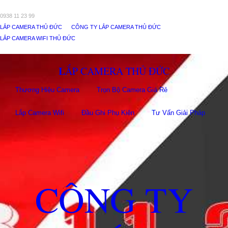
0938 11 23 99
LẮP CAMERA THỦ ĐỨC
CÔNG TY LẮP CAMERA THỦ ĐỨC
LẮP CAMERA WIFI THỦ ĐỨC
LẮP CAMERA THỦ ĐỨC
Thương Hiệu Camera
Trọn Bộ Camera Giá Rẻ
Lắp Camera Wifi
Đầu Ghi Phụ Kiên
Tư Vấn Giải Pháp
CÔNG TY