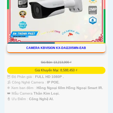
CAMERA KBVISION KX-DAI2205MN-EAB
Giá Bán: 13,213,000 ₫
Giá Khuyến Mại: 8,588,450 ₫
🦉 Độ Phân giải :
FULL HD 1080P .
🕉️ Công Nghệ Camera :
IP POE.
❈ Xem ban đêm :
Hồng Ngoại 60m Hồng Ngoại Smart IR.
👑 Mẫu Camera
Thân Kim Loại.
️👮 Ưu Điểm :
Công Nghệ AI.