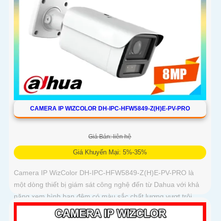
CAMERA IP WIZCOLOR DH-IPC-HFW5849-Z(H)E-PV-PRO
Giá Bán: liên hệ
Giá Khuyến Mại: 5%-35%
Camera IP WizColor DH-IPC-HFW5849-Z(H)E-PV-PRO là
một dòng thiết bị giám sát công nghệ đến từ Dahua với khả
năng xem hình ban đêm có màu sắc chất lượng vượt trội.
Với chất lượng hình ảnh siêu nét 4K nhờ cảm biến CMOS 1/1