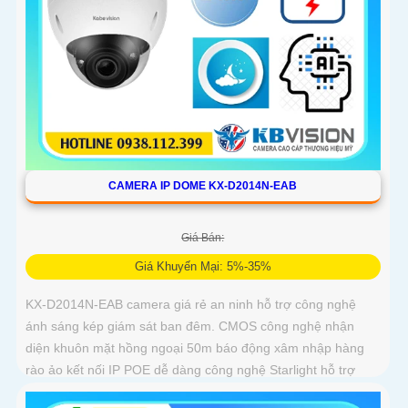
CAMERA IP DOME KX-D2014N-EAB
Giá Bán:
Giá Khuyến Mại: 5%-35%
KX-D2014N-EAB camera giá rẻ an ninh hỗ trợ công nghệ
ánh sáng kép giám sát ban đêm. CMOS công nghệ nhận
diện khuôn mặt hồng ngoại 50m báo động xâm nhập hàng
rào ảo kết nối IP POE dễ dàng công nghệ Starlight hỗ trợ
hình ảnh sắc nét 2