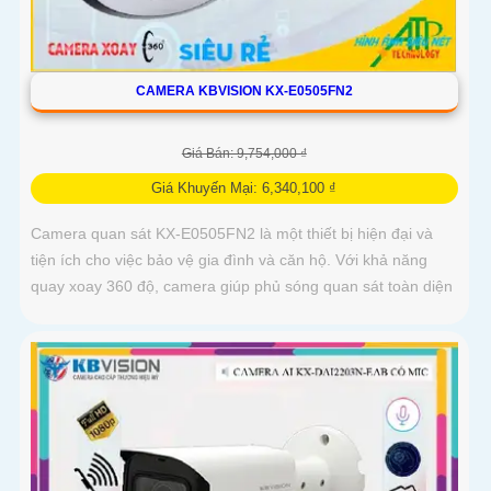
CAMERA KBVISION KX-E0505FN2
Giá Bán: 9,754,000 ₫
Giá Khuyến Mại: 6,340,100 ₫
Camera quan sát KX-E0505FN2 là một thiết bị hiện đại và
tiện ích cho việc bảo vệ gia đình và căn hộ. Với khả năng
quay xoay 360 độ, camera giúp phủ sóng quan sát toàn diện