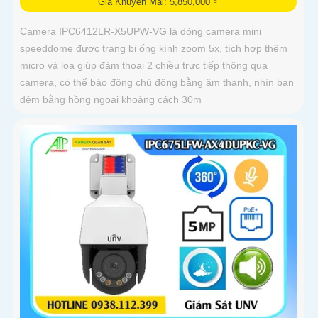
Giá Khuyến Mại: 5,850,000 ₫
Camera IPC6412LR-X5UPW-VG là dòng camera mini
speeddome được trang bị ống kính zoom 5x, tích hợp thêm
micro và loa giúp đàm thoại 2 chiều trực tiếp thông qua
camera, có thể báo động chủ động bằng âm thanh, nhìn ban
đêm bằng hồng ngoại khoảng cách 30m