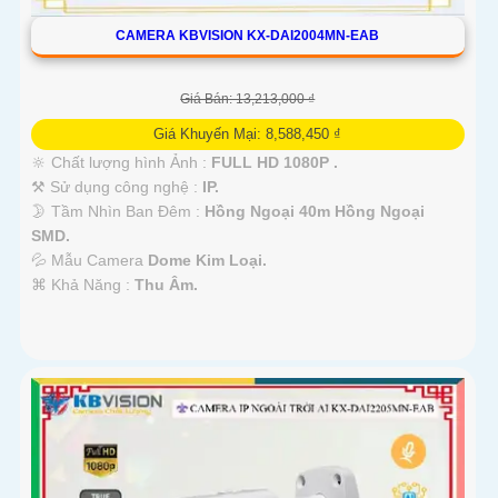
CAMERA KBVISION KX-DAI2004MN-EAB
Giá Bán: 13,213,000 ₫
Giá Khuyến Mại: 8,588,450 ₫
🔆 Chất lượng hình Ảnh :
FULL HD 1080P .
⚒ Sử dụng công nghệ :
IP.
🌛 Tầm Nhìn Ban Đêm :
Hồng Ngoại 40m Hồng Ngoại
SMD.
💦 Mẫu Camera
Dome Kim Loại.
️⌘ Khả Năng :
Thu Âm.