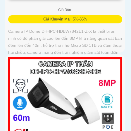
Giá Bán:
Giá Khuyến Mại: 5%-35%
Camera IP Dome DH-IPC-HDBW7842E1-Z-X là thiết bị an
ninh có độ phân giải cao lên đến 8MP khả năng quan sát ban
đêm lên đến 40m, hỗ trợ thẻ nhớ Micro SD 1TB và đàm thoại
hai chiều, camera mang đến trải nghiệm giám sát toàn diện.
Đặc biệt, các tính năng AI thông minh như nhận diện khuôn
mặt và đếm người giúp nâng cao hiệu quả quản lý và an ninh
cho mọi không gian trong nhà