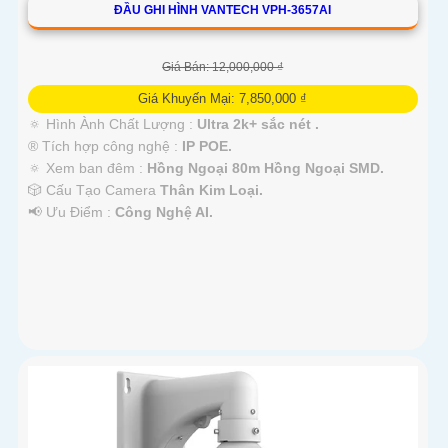
ĐẦU GHI HÌNH VANTECH VPH-3657AI
Giá Bán: 12,000,000 ₫
Giá Khuyến Mại: 7,850,000 ₫
🔅 Hình Ành Chất Lượng :
Ultra 2k+ sắc nét .
®️ Tích hợp công nghệ :
IP POE.
🔅 Xem ban đêm :
Hồng Ngoại 80m Hồng Ngoại SMD.
🎲 Cấu Tạo Camera
Thân Kim Loại.
️📢 Ưu Điểm :
Công Nghệ AI.