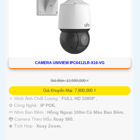
CAMERA UNIVIEW IPC6412LR-X16-VG
Giá Bán: 12,000,000 ₫
Giá Khuyến Mại: 7,800,000 ₫
🔅 Hình Ành Chất Lượng :
FULL HD 1080P .
⚙ Công Nghệ :
IP POE.
🔦 Nhìn Ban Đêm :
Hồng Ngoại 100m Có Màu Ban Ðêm.
🐉️ Camera Theo Mẫu
Xoay 360.
️♚ Tích Hợp :
Xoay Zoom.