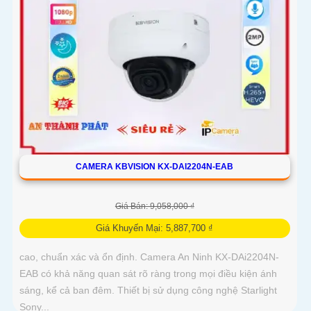
CAMERA KBVISION KX-DAI2204N-EAB
Giá Bán: 9,058,000 ₫
Giá Khuyến Mại: 5,887,700 ₫
cao, chuẩn xác và ổn định. Camera An Ninh KX-DAi2204N-
EAB có khả năng quan sát rõ ràng trong mọi điều kiện ánh
sáng, kể cả ban đêm. Thiết bị sử dụng công nghệ Starlight
Sony...