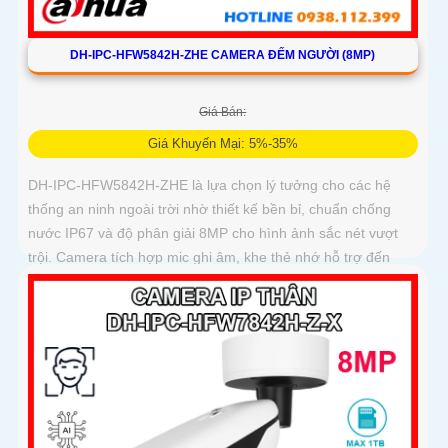
DH-IPC-HFW5842H-ZHE CAMERA ĐẾM NGƯỜI (8MP)
Giá Bán:
Giá Khuyến Mại: 5%-35%
DH-IPC-HFW5842H-ZHE là lựa chọn lý tưởng cho các hệ
thống an ninh ngoài trời nhờ thiết kế bền bỉ, chuẩn chống
nước IP67 và độ phân giải 8MP cho hình ảnh sắc nét vượt
trội. Camera tích hợp mic ghi âm, khe thẻ nhớ hỗ trợ đến
1TB, hồng ngoại tầm xa 60m và kết nối PoE giúp lắp đặt dễ
dàng, tiết kiệm chi phí