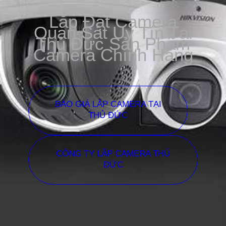
Lắp Đặt Camera
Quan Sát Uy Tín Tại
Thủ Đức Sản Phẩm
Camera Chính Hãng
BÁO GIÁ LẮP CAMERA TẠI
THỦ ĐỨC
CÔNG TY LẮP CAMERA THỦ
ĐỨC