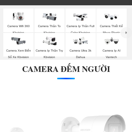
Camera Wifi 360
Camera Thân To
Camera Ip Thân Full
Camera Thiết Kế
Kbvision
Kbvision
Color Kbvision
Nhựa Plastic
Kbvision
Camera Xem Biển
Camera Ip Thân Trụ
Camera Ultra 3k
Camera Ip AI
Số Xe Kbvision
Kbvision
Dahua
Vantech
CAMERA ĐẾM NGƯỜI