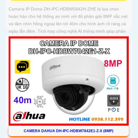
Camera IP Dome DH-IPC-HDBW5842H-ZHE là lựa chọn
hoàn hảo cho hệ thống an ninh với độ phân giải 8MP sắc nét
và tầm nhìn hồng ngoại lên tới 40m cho hình ảnh rõ ràng cả
ngày lẫn đêm. Tích hợp công nghệ AI thông minh giúp phân
biệt chuyển động giữa người và phương tiện, hạn chế cảnh
báo sai, đi kèm khe cắm thẻ nhớ 256GB lưu trữ lâu dài, hỗ
trợ POE tiện lợi và mức giá phải chăng
CAMERA DAHUA DH-IPC-HDBW7842E1-Z-X (8MP)