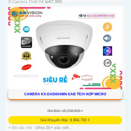
⛓ Camera Thiết Kế
Ip67 360.
️💠 Tích Hợp :
Thu Âm.
CAMERA KX-DAI5004MN-EAB TÍCH HỢP MICRO
Giá Bán: 15,238,000 ₫
Giá Khuyến Mại: 9,904,700 ₫
️⚡ Độ sắc nét :
Ultra 2k+ sắc nét .