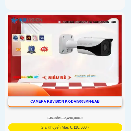
CAMERA KBVISION KX-DAI5005MN-EAB
Giá Bán: 12,490,000 ₫
Giá Khuyến Mại: 8,118,500 ₫