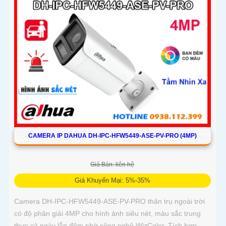
CAMERA IP DAHUA DH-IPC-HFW5449-ASE-PV-PRO (4MP)
Giá Bán: liên hệ
Giá Khuyến Mại: 5%-35%
Camera DH-IPC-HFW5449-ASE-PV-PRO thân trụ ngoài trời
có độ phân giải 4MP cho hình ảnh siêu nét, màu sắc trung
thực cả ngày lẫn đêm nhờ công nghệ WizColor. Tích hợp