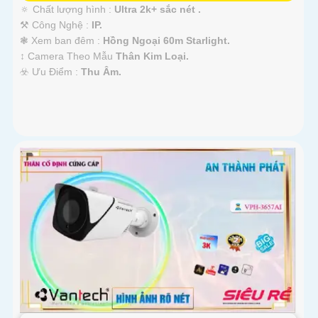
🔅 Chất lượng hình :
Ultra 2k+ sắc nét .
⚒ Công Nghệ :
IP.
❃ Xem ban đêm :
Hồng Ngoại 60m Starlight.
↕️ Camera Theo Mẫu
Thân Kim Loại.
️☣️ Ưu Điểm :
Thu Âm.