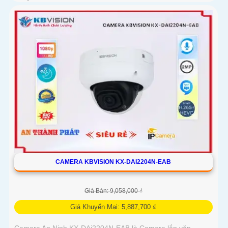
CAMERA KBVISION KX-DAI2204N-EAB
Giá Bán: 9,058,000 ₫
Giá Khuyến Mại: 5,887,700 ₫
Camera An Ninh KX-DAi2204N-EAB là Camera lắp văn