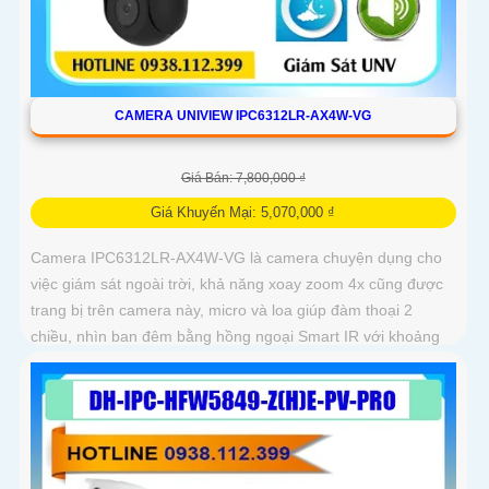
CAMERA UNIVIEW IPC6312LR-AX4W-VG
Giá Bán: 7,800,000 ₫
Giá Khuyến Mại: 5,070,000 ₫
Camera IPC6312LR-AX4W-VG là camera chuyện dụng cho
việc giám sát ngoài trời, khả năng xoay zoom 4x cũng được
trang bị trên camera này, micro và loa giúp đàm thoại 2
chiều, nhìn ban đêm bằng hồng ngoại Smart IR với khoảng
cách lên đến 50m, chuẩn nén Ultra265/H.265/H