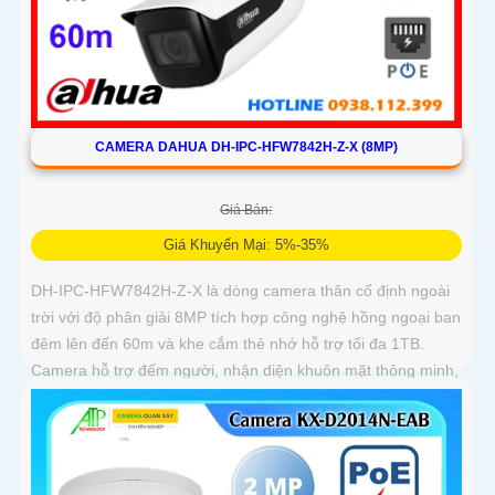
CAMERA DAHUA DH-IPC-HFW7842H-Z-X (8MP)
Giá Bán:
Giá Khuyến Mại: 5%-35%
DH-IPC-HFW7842H-Z-X là dòng camera thân cố định ngoài
trời với độ phân giải 8MP tích hợp công nghệ hồng ngoại ban
đêm lên đến 60m và khe cắm thẻ nhớ hỗ trợ tối đa 1TB.
Camera hỗ trợ đếm người, nhận diện khuôn mặt thông minh,
chuẩn nén POE, đạt tiêu chuẩn chống nước IP67, phù hợp
cho các khu vực giám sát ngoài trời, hỗ trợ tính năng quản lý
chỗ đỗ xe hiệu quả cho các bãi giữ xe