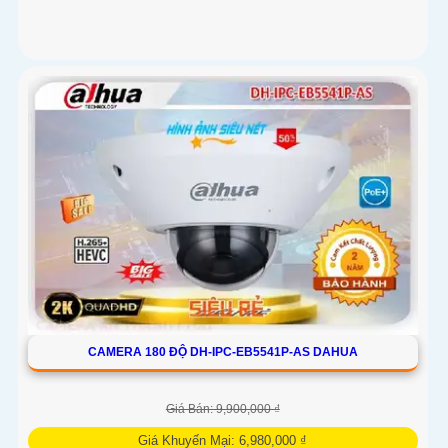
CAMERA 180 ĐỘ DH-IPC-EB5541P-AS DAHUA
Giá Bán: 9,900,000 ₫
Giá Khuyến Mại: 6,980,000 ₫