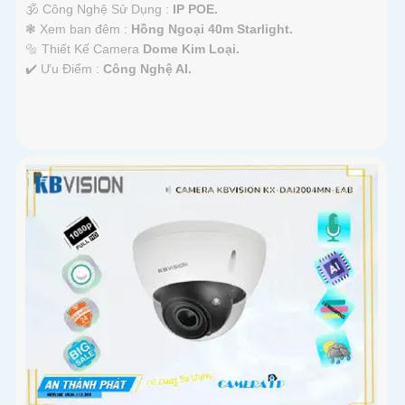
🕉️ Công Nghệ Sử Dụng :
IP POE.
❃ Xem ban đêm :
Hồng Ngoại 40m Starlight.
🔩 Thiết Kế Camera
Dome Kim Loại.
️✔️ Ưu Điểm :
Công Nghệ AI.