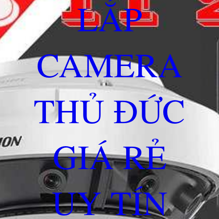
LẮP
CAMERA
THỦ ĐỨC
GIÁ RẺ
UY TÍN