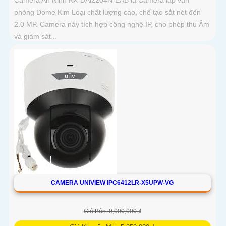
phòng Dome Kim Loại chất lượng cao, chế tạo sắt nét đến
2.0 MP. Camera này tích hợp công nghệ IP, cho phép thu Âm
và giám sát...
CAMERA UNIVIEW IPC6412LR-X5UPW-VG
Giá Bán: 9,000,000 ₫