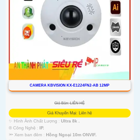
CAMERA KBVISION KX-E1224FN2-AB 12MP
Giá Bán: LIÊN HỆ
Giá Khuyến Mại: Liên hệ
✨ Hình Ành Chất Lượng :
Ultra 8k .
®️ Công Nghệ :
IP.
🔦 Xem ban đêm :
Hồng Ngoại 10m ONVIF.