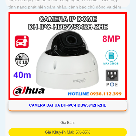
tính năng phát hiện xâm nhập, cảnh báo chủ động và đếm
người thông minh, camera đảm bảo an ninh toàn diện cho
mọi khu vực
CAMERA DAHUA DH-IPC-HDBW5842H-ZHE
Giá Bán:
Giá Khuyến Mại: 5%-35%