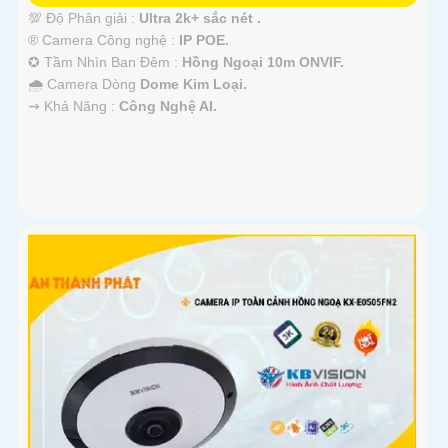
💯 Độ Phân giải :
Ultra 2k+ sắc nét .
®️ Camera Công nghệ :
IP POE.
✪ Tầm Nhìn Ban Đêm :
Hồng Ngoại 10m ONVIF.
🌧️ Camera Dòng
Dome Kim Loại.
️⇝ Khả Năng :
Công Nghệ AI.