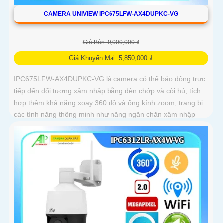
CAMERA UNIVIEW IPC675LFW-AX4DUPKC-VG
Giá Bán: 9,000,000 ₫
Giá Khuyến Mại: 5,850,000 ₫
IPC675LFW-AX4DUPKC-VG là camera có thể báo động trực
tiếp đến đối tượng xâm nhập bằng đèn chớp và còi hú, tích
hợp thêm khả năng xoay 360 độ và ống kính zoom, trang bị
các tính năng thông minh như năng ngăn chăn xâm nhập
thông minh tránh được tính trạng báo động giả