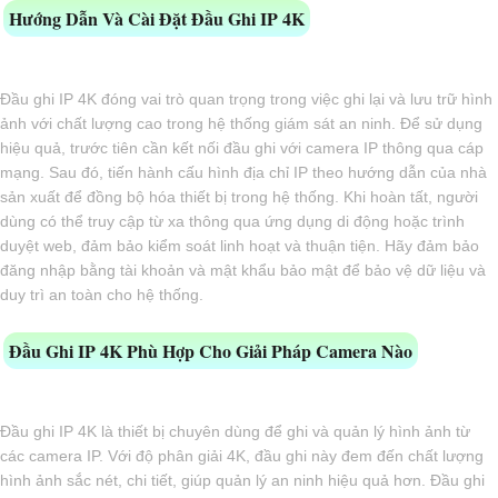
Hướng Dẫn Và Cài Đặt Đầu Ghi IP 4K
Đầu ghi IP 4K đóng vai trò quan trọng trong việc ghi lại và lưu trữ hình
ảnh với chất lượng cao trong hệ thống giám sát an ninh. Để sử dụng
hiệu quả, trước tiên cần kết nối đầu ghi với camera IP thông qua cáp
mạng. Sau đó, tiến hành cấu hình địa chỉ IP theo hướng dẫn của nhà
sản xuất để đồng bộ hóa thiết bị trong hệ thống. Khi hoàn tất, người
dùng có thể truy cập từ xa thông qua ứng dụng di động hoặc trình
duyệt web, đảm bảo kiểm soát linh hoạt và thuận tiện. Hãy đảm bảo
đăng nhập bằng tài khoản và mật khẩu bảo mật để bảo vệ dữ liệu và
duy trì an toàn cho hệ thống.
Đầu Ghi IP 4K Phù Hợp Cho Giải Pháp Camera Nào
Đầu ghi IP 4K là thiết bị chuyên dùng để ghi và quản lý hình ảnh từ
các camera IP. Với độ phân giải 4K, đầu ghi này đem đến chất lượng
hình ảnh sắc nét, chi tiết, giúp quản lý an ninh hiệu quả hơn. Đầu ghi