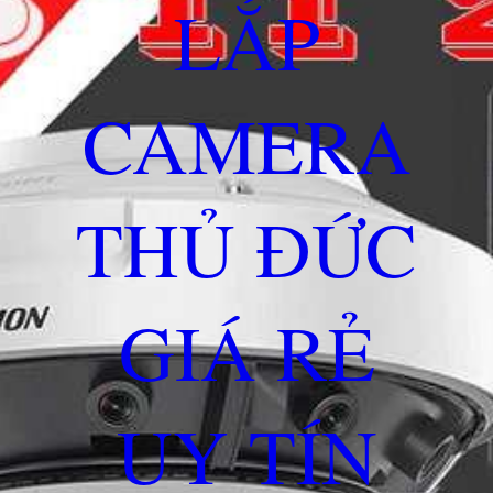
LẮP
CAMERA
THỦ ĐỨC
GIÁ RẺ
UY TÍN