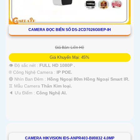
CAMERA ĐỌC BIỂN SỐ DS-2CD7026G0/EP-IH
Giá Bán: Liên Hệ
Giá Khuyến Mại: 45%
👁 Độ sắc nét :
FULL HD 1080P .
®️ Công Nghệ Camera :
IP POE.
🔴 Nhìn Ban Đêm :
Hồng Ngoại 80m Hồng Ngoại Smart IR.
♊ Mẫu Camera
Thân Kim loại.
️🔈 Ưu Điểm :
Công Nghệ AI.
CAMERA HIKVISION IDS-ANPR403-BI/0832 4.0MP