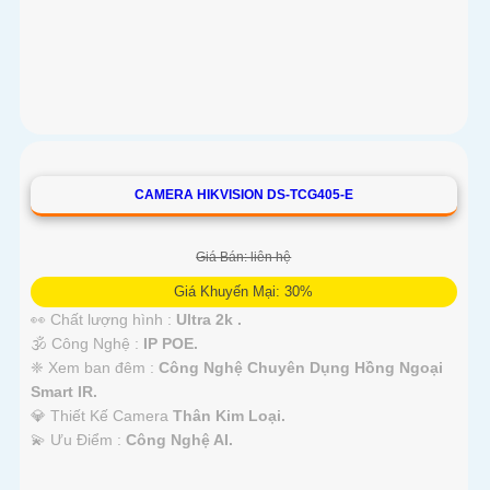
CAMERA HIKVISION DS-TCG405-E
Giá Bán: liên hệ
Giá Khuyến Mại: 30%
👀 Chất lượng hình :
Ultra 2k .
🕉️ Công Nghệ :
IP POE.
❈ Xem ban đêm :
Công Nghệ Chuyên Dụng Hồng Ngoại
Smart IR.
💎 Thiết Kế Camera
Thân Kim Loại.
️💫 Ưu Điểm :
Công Nghệ AI.