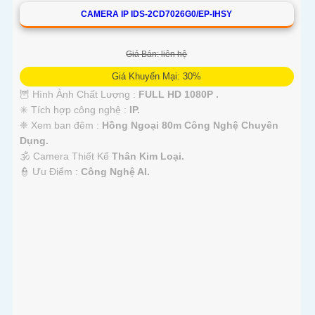
CAMERA IP IDS-2CD7026G0/EP-IHSY
Giá Bán: liên hệ
Giá Khuyến Mại: 30%
🦉 Hình Ành Chất Lượng :
FULL HD 1080P .
✳️ Tích hợp công nghệ :
IP.
❈ Xem ban đêm :
Hồng Ngoại 80m Công Nghệ Chuyên
Dụng.
🕉️ Camera Thiết Kế
Thân Kim Loại.
️👮 Ưu Điểm :
Công Nghệ AI.