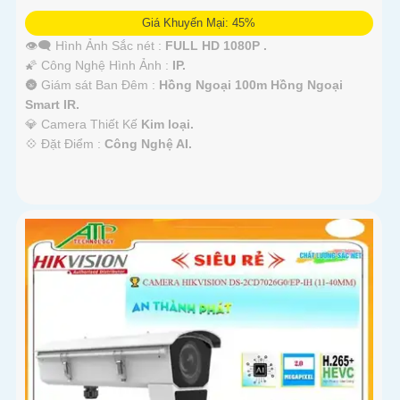
Giá Khuyến Mại: 45%
👁️‍🗨 Hình Ảnh Sắc nét :
FULL HD 1080P .
🌠 Công Nghệ Hình Ảnh :
IP.
🌚 Giám sát Ban Đêm :
Hồng Ngoại 100m Hồng Ngoại
Smart IR.
💎 Camera Thiết Kế
Kim loại.
️💠 Đặt Điểm :
Công Nghệ AI.