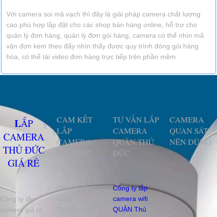
Với camera soi mã vạch thì đây là giải pháp camera chất lượng
cao phù hợp lắp đặt cho các shop bán hàng online, hỗ trợ cho
quản lý đơn hàng, quản lý đơn gói hàng, camera có thể nhìn mã
vận đơn kèm theo đấy nhìn thấy được quy trình đóng gói hàng
hóa, có thể tải video đơn hàng trực tiếp trên phần mềm
CAM KẾT
TƯ VẤN LẮP
CAMERA
LẮP
LẮP
CAMERA
QUAN SÁT
CAMERA
CAMERA
QUẬN THỦ
NÊN DÙNG
THỦ ĐỨC
THỦ ĐỨC
ĐỨC
GIÁ RẺ
Công ty lắp
Công ty lắp
camera quận
camera wifi
Công ty lắp
Thủ Đức An
QUẬN Thủ
camera giá rẻ