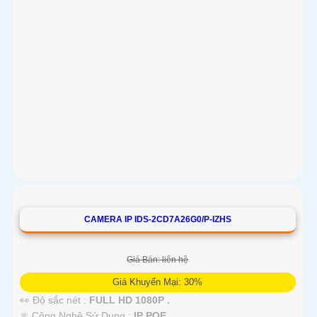
CAMERA IP IDS-2CD7A26G0/P-IZHS
Giá Bán: liên hệ
Giá Khuyến Mại: 30%
👀 Độ sắc nét :
FULL HD 1080P .
⚛️ Công Nghệ Sử Dụng :
IP POE.