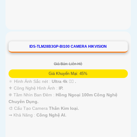
IDS-TLM28B3GP-BI100 CAMERA HIKVISION
Giá Bán: Liên Hệ
Giá Khuyến Mại: 45%
🔅 Hình Ảnh Sắc nét :
Ultra 4k 👍🏾 .
⚜️ Công Nghệ Hình Ảnh :
IP.
❈ Tầm Nhìn Ban Đêm :
Hồng Ngoại 100m Công Nghệ
Chuyên Dụng.
🎨 Cấu Tạo Camera
Thân Kim loại.
️⇝ Khả Năng :
Công Nghệ AI.