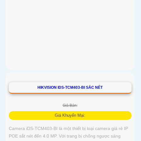
HIKVISION IDS-TCM403-BI SẮC NÉT
Giá Bán:
Giá Khuyến Mại:
Camera iDS-TCM403-BI là một thiết bị loại camera giá rẻ IP
POE sắt nét đến 4.0 MP. Với trang bị chống ngược sáng