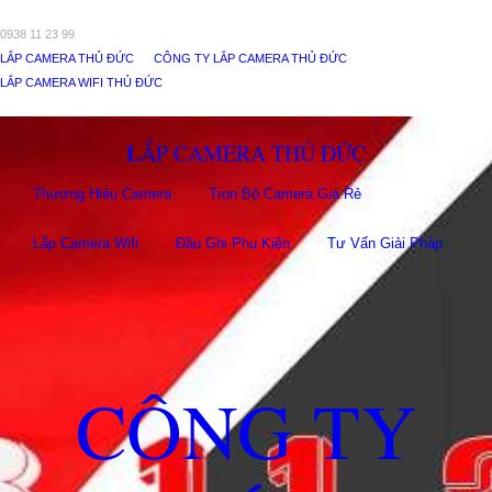
0938 11 23 99
LẮP CAMERA THỦ ĐỨC
CÔNG TY LẮP CAMERA THỦ ĐỨC
LẮP CAMERA WIFI THỦ ĐỨC
LẮP CAMERA THỦ ĐỨC
Thương Hiệu Camera
Trọn Bộ Camera Giá Rẻ
Lắp Camera Wifi
Đầu Ghi Phụ Kiên
Tư Vấn Giải Pháp
CÔNG TY