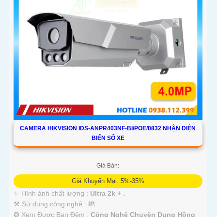
'
CAMERA HIKVISION IDS-ANPR403NF-BI/POE/0832 NHẬN DIỆN
BIỂN SỐ XE
Giá Bán:
Giá Khuyến Mại: 5%-35%
✨ Hình ảnh chất lượng :
Ultra 2k + .
⚒ Sử dụng công nghệ :
IP.
❂ Xem Được Ban Đêm :
Công Nghệ Chuyên Dụng Hồng