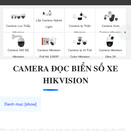
Lắp Camera Hybird
Camera Lux Thấp
Camera Ip Thân
Camera Auto
Light
Hikvision
Hikvision
Traking Hikvision
Camera 360 Độ
Camera Hikvision
Camera Ip AI Full
Camera Hikvision
Hikvision
Full Hd 1080P
Color Hikvision
Ultra 2K
CAMERA ĐỌC BIỂN SỐ XE
HIKVISION
Đầu ghi IP 4K mang đến hình ảnh sắc nét với độ phân giải Ultra HD,