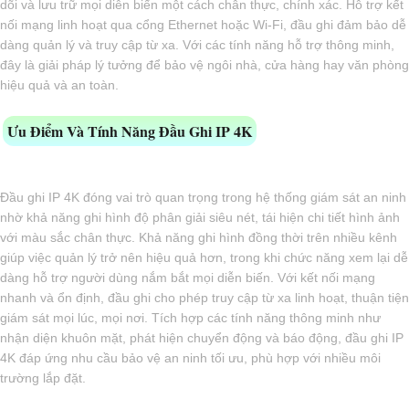
dõi và lưu trữ mọi diễn biến một cách chân thực, chính xác. Hỗ trợ kết
nối mạng linh hoạt qua cổng Ethernet hoặc Wi-Fi, đầu ghi đảm bảo dễ
dàng quản lý và truy cập từ xa. Với các tính năng hỗ trợ thông minh,
đây là giải pháp lý tưởng để bảo vệ ngôi nhà, cửa hàng hay văn phòng
hiệu quả và an toàn.
Ưu Điểm Và Tính Năng Đầu Ghi IP 4K
Đầu ghi IP 4K đóng vai trò quan trọng trong hệ thống giám sát an ninh
nhờ khả năng ghi hình độ phân giải siêu nét, tái hiện chi tiết hình ảnh
với màu sắc chân thực. Khả năng ghi hình đồng thời trên nhiều kênh
giúp việc quản lý trở nên hiệu quả hơn, trong khi chức năng xem lại dễ
dàng hỗ trợ người dùng nắm bắt mọi diễn biến. Với kết nối mạng
nhanh và ổn định, đầu ghi cho phép truy cập từ xa linh hoạt, thuận tiện
giám sát mọi lúc, mọi nơi. Tích hợp các tính năng thông minh như
nhận diện khuôn mặt, phát hiện chuyển động và báo động, đầu ghi IP
4K đáp ứng nhu cầu bảo vệ an ninh tối ưu, phù hợp với nhiều môi
trường lắp đặt.