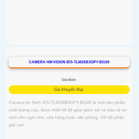
CAMERA HIKVISION IDS-TLM26B3GPY-BI100
Giá Bán:
Giá Khuyến Mại:
Camera An Ninh iDS-TLM26B3GPY-BI100 là một sản phẩm
chất lượng cao, được thiết kế để giúp giám sát và bảo vệ an
ninh cho ngôi nhà, cửa hàng hoặc văn phòng. Với độ phân
giải cao...