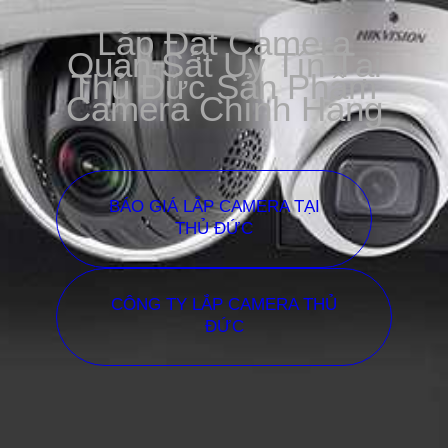
Lắp Đặt Camera
Quan Sát Uy Tín Tại
Thủ Đức Sản Phẩm
Camera Chính Hãng
BÁO GIÁ LẮP CAMERA TẠI
THỦ ĐỨC
CÔNG TY LẮP CAMERA THỦ
ĐỨC