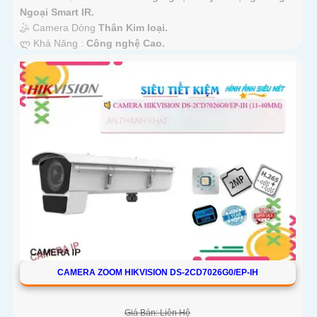
Ngoại Smart IR.
🤹 Camera Dòng
Thân Kim loại.
️ლ Khả Năng :
Công nghệ Cao.
CAMERA ZOOM HIKVISION DS-2CD7026G0/EP-IH
Giá Bán: Liên Hệ