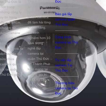
Thành Phát
Đức
tại Thủ Đức là
luôn lấy chất
một trong
lượng sản
những công ty
Báo giá lắp
phẩm camera
uy tín hàng
camera quận
để làm hài lòng
đầu tại tphcm,
Thủ Đức
khách hàng,
chuyên sử
với kinh
dụng camera
Công trình
nghiệm hơn 10
quan sát chính
camera tại Thủ
năm trong
hãng chất
Đức
nghề lắp
lượng, ngoài ra
camera tại
dịch vụ lắp đặt
quận Thủ Đức
sửa chửa
Tư vấn lắp
An Thành Phát
camera quan
camera Tại
luôn mang lại
sát tại quận
Thủ Đức
những giá trị
Thủ Đức giá rẻ
sử dụng cao
Thương hiệu
nhất.
camera tại Thủ
Đức