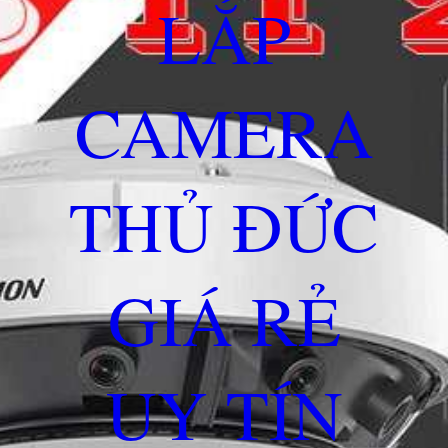
LẮP
CAMERA
THỦ ĐỨC
GIÁ RẺ
UY TÍN