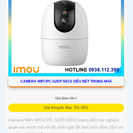
CAMERA WIFI IPC-S2EP-5R1S SIÊU NÉT TRONG NHÀ
Giá Bán: 00 ₫
Giá Khuyến Mại: 5%-35%
Camera WiFi IMOU IPC-S2EP-5R1S mang đến trải nghiệm
quan sát mượt mà với độ phân giải 3K tầm nhìn đêm 15m và