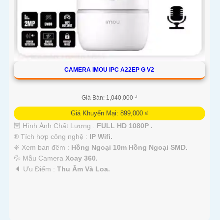
CAMERA IMOU IPC A22EP G V2
Giá Bán: 1,040,000 ₫
Giá Khuyến Mại: 899,000 ₫
🦉 Hình Ành Chất Lượng :
FULL HD 1080P .
®️ Tích hợp công nghệ :
IP Wifi.
❈ Xem ban đêm :
Hồng Ngoại 10m Hồng Ngoại SMD.
💦 Mẫu Camera
Xoay 360.
️🔈 Ưu Điểm :
Thu Âm Và Loa.