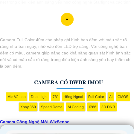
nét trong điều kiện ánh sáng yếu nhờ công nghệ Starlight và các tính
năng này giúp nâng cao hiệu quả giám sát và bảo vệ an ninh tốt hơn.
Camera Full Color 40m cho phép ghi hình ban đêm với màu sắc rõ
ràng như ban ngày, nhờ vào đèn LED trợ sáng. Với công nghệ ban
đêm có màu, camera giúp nâng cao khả năng quan sát hình ảnh sắc
nét và có màu sắc rõ ràng trong điều kiện ánh sáng yếu hay thậm chí
là ban đêm.
CAMERA CÓ DWDR IMOU
'
Mic Và Loa
Dual Light
78°
Hồng Ngoại
Full Color
AI
CMOS
Xoay 360
Speed Dome
AI Coding
IP66
3D DNR
Camera Công Nghệ Mới WizSense