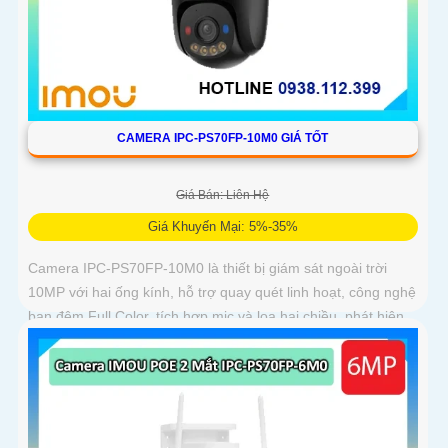
CAMERA IPC-PS70FP-10M0 GIÁ TỐT
Giá Bán: Liên Hệ
Giá Khuyến Mại: 5%-35%
Camera IPC-PS70FP-10M0 là thiết bị giám sát ngoài trời
10MP với hai ống kính, hỗ trợ quay quét linh hoạt, công nghệ
ban đêm Full Color, tích hợp mic và loa hai chiều, phát hiện
con người và phương tiện, phù hợp lắp đặt cho gia đình, cửa
hàng và văn phòng