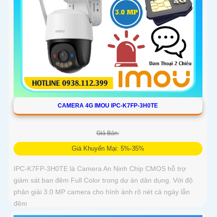
CAMERA 4G IMOU IPC-K7FP-3H0TE
Giá Bán:
Giá Khuyến Mại: 5%-35%
IPC-K7FP-3H0TE là Camera An Ninh Chip CMOS hỗ trợ
giám sát ban đêm Full Color trong dự án dân dụng. Với độ
phân giải 3.0 MP camera cho hình ảnh rõ nét cả ngày lẫn
đêm