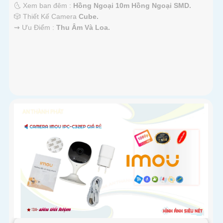
🌜 Xem ban đêm :
Hồng Ngoại 10m Hồng Ngoại SMD.
🎲 Thiết Kế Camera
Cube.
️⇝ Ưu Điểm :
Thu Âm Và Loa.