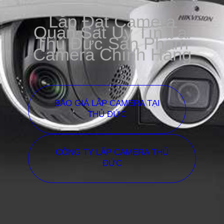
Lắp Đặt Camera
Quan Sát Uy Tín Tại
Thủ Đức Sản Phẩm
Camera Chính Hãng
BÁO GIÁ LẮP CAMERA TẠI
THỦ ĐỨC
CÔNG TY LẮP CAMERA THỦ
ĐỨC