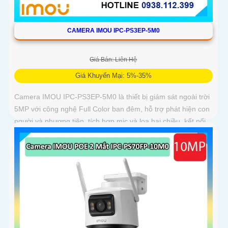
CAMERA IMOU IPC-PS3EP-5M0
Giá Bán: Liên Hệ
Giá Khuyến Mại: 5%-35%
Camera IMOU IPC-PS3EP-5M0 là thiết bị giám sát ngoài trời
5MP với công nghệ Full Color ban đêm, hỗ trợ phát hiện con
người và phương tiện, tích hợp mic và loa hai chiều, kết nối
PoE tiện lợi, phù hợp cho gia đình, cửa hàng và văn phòng