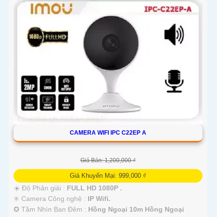
CAMERA WIFI IPC C22EP A
Giá Bán: 1,200,000 ₫
Giá Khuyến Mại: 999,000 ₫
☀️ Độ Phân giải :
FULL HD 1080P .
✳️ Camera Công nghệ :
IP Wifi.
✪ Tầm Nhìn Ban Đêm :
Hồng Ngoại 10m Hồng Ngoại