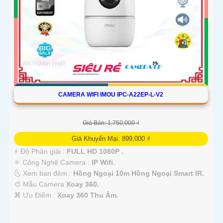
CAMERA WIFI IMOU IPC-A22EP-L-V2
Giá Bán: 1,750,000 ₫
Giá Khuyến Mại: 899,000 ₫
️⚡ Độ Phân giải :
FULL HD 1080P .
⚛️ Công Nghệ Camera :
IP Wifi.
🌜 Xem ban đêm :
Hồng Ngoại 10m Hồng Ngoại Smart IR.
🎨 Mẫu Camera
Xoay 360.
️⌘ Ưu Điểm :
Xoay 360 Thu Âm.