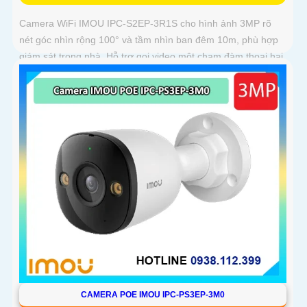
Camera WiFi IMOU IPC-S2EP-3R1S cho hình ảnh 3MP rõ
nét góc nhìn rộng 100° và tầm nhìn ban đêm 10m, phù hợp
giám sát trong nhà. Hỗ trợ gọi video một chạm đàm thoại hai
chiều và kết nối Wi-Fi ổn định giúp quan sát từ xa
CAMERA POE IMOU IPC-PS3EP-3M0