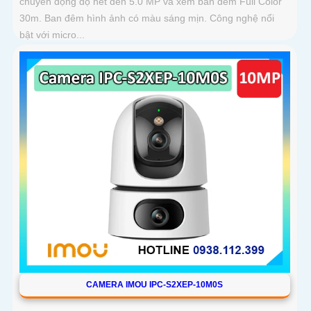
chuyển động độ nét đến 5.0 MP và xem ban đêm Full Color
30m. Ban đêm hình ảnh có màu sáng mịn. Công nghệ nổi
bật với micro...
CAMERA IMOU IPC-S2XEP-10M0S