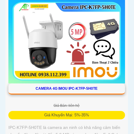
CAMERA 4G IMOU IPC-K7FP-5H0TE
Giá Bán: liên hệ
Giá Khuyến Mại: 5%-35%
IPC-K7FP-5H0TE là camera an ninh có khả năng cảm biến