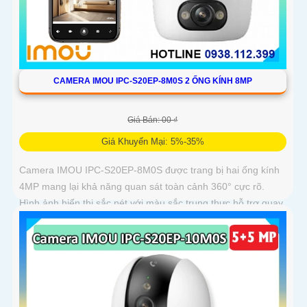
CAMERA IMOU IPC-S20EP-8M0S 2 ỐNG KÍNH 8MP
Giá Bán: 00 ₫
Giá Khuyến Mại: 5%-35%
Camera IMOU IPC-S20EP-8M0S được trang bị hai ống kính
4MP mang lại khả năng quan sát toàn cảnh 360° cực rõ.
Hình ảnh hiển thị sắc nét với màu sắc trung thực hỗ trợ quay
ngang 355° và dọc 90°