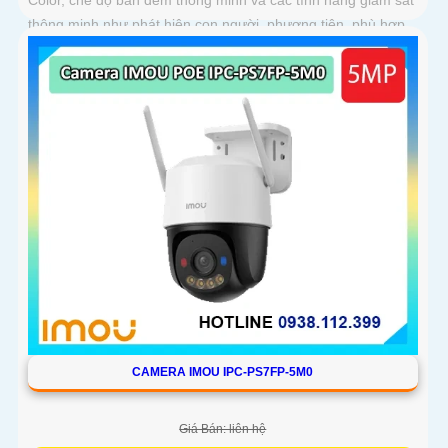
thông minh như phát hiện con người, phương tiện, phù hợp
lắp đặt tại nhà, văn phòng hoặc cửa hàng, bảo vệ an ninh
hiệu quả
CAMERA IMOU IPC-PS7FP-5M0
Giá Bán: liên hệ