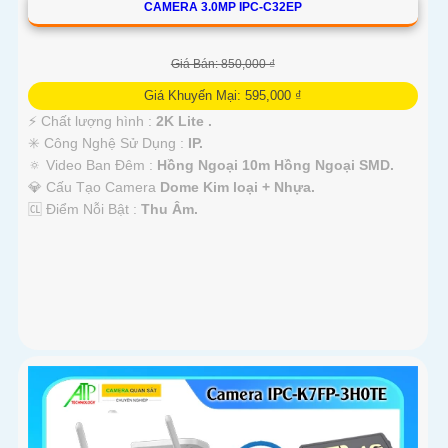
CAMERA 3.0MP IPC-C32EP
Giá Bán: 850,000 ₫
Giá Khuyến Mại: 595,000 ₫
️⚡ Chất lượng hình :
2K Lite .
✳️ Công Nghệ Sử Dụng :
IP.
🔅 Video Ban Đêm :
Hồng Ngoại 10m Hồng Ngoại SMD.
💎 Cấu Tạo Camera
Dome Kim loại + Nhựa.
️🆑 Điểm Nỗi Bật :
Thu Âm.