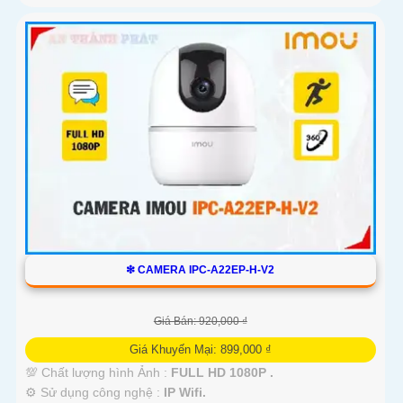
❇ CAMERA IPC-A22EP-H-V2
Giá Bán: 920,000 ₫
Giá Khuyến Mại: 899,000 ₫
💯 Chất lượng hình Ảnh :
FULL HD 1080P .
⚙ Sử dụng công nghệ :
IP Wifi.