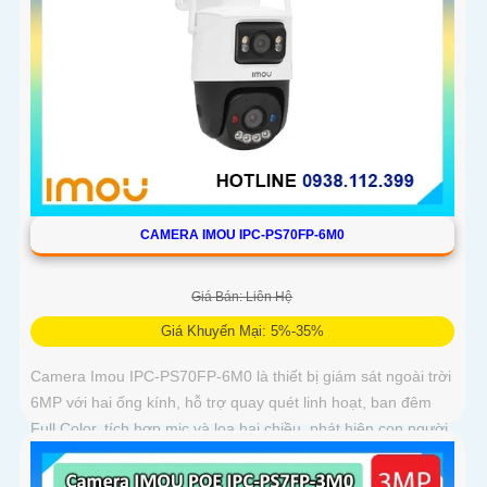
CAMERA IMOU IPC-PS70FP-6M0
Giá Bán: Liên Hệ
Giá Khuyến Mại: 5%-35%
Camera Imou IPC-PS70FP-6M0 là thiết bị giám sát ngoài trời
6MP với hai ống kính, hỗ trợ quay quét linh hoạt, ban đêm
Full Color, tích hợp mic và loa hai chiều, phát hiện con người
và phương tiện, phù hợp lắp đặt cho gia đình, cửa hàng và
văn phòng