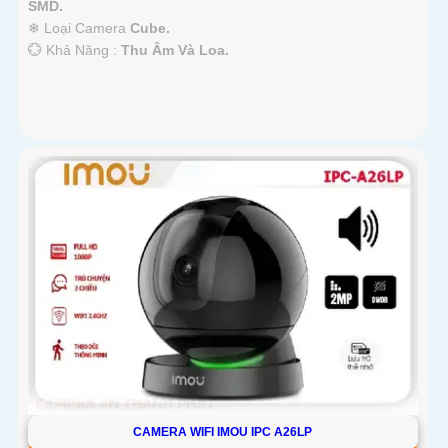
SMD.
❄ Loại Camera
Cube.
️💮 Khả Năng :
Thu Âm Và Loa.
CAMERA WIFI IMOU IPC A26LP