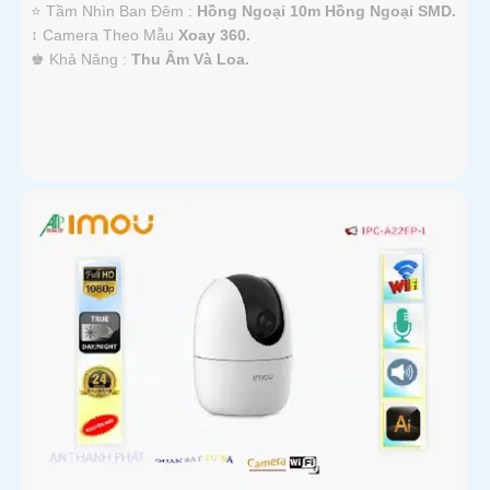
⭐ Tầm Nhìn Ban Đêm :
Hồng Ngoại 10m Hồng Ngoại SMD.
↕️ Camera Theo Mẫu
Xoay 360.
️♚ Khả Năng :
Thu Âm Và Loa.