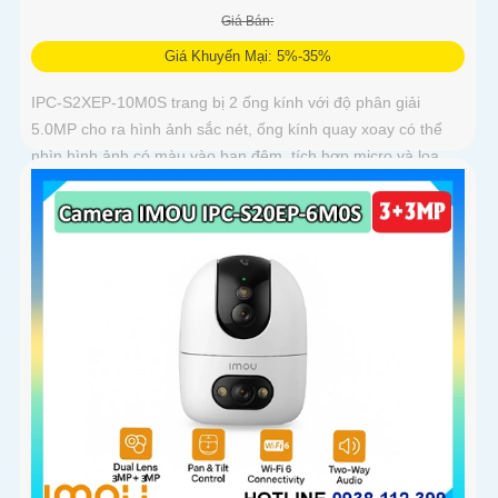
Giá Bán:
Giá Khuyến Mại: 5%-35%
IPC-S2XEP-10M0S trang bị 2 ống kính với độ phân giải
5.0MP cho ra hình ảnh sắc nét, ống kính quay xoay có thể
nhìn hình ảnh có màu vào ban đêm, tích hợp micro và loa
giúp đàm thoại 2 chiều, trang bị cổng LAN cắm mạng trực
tiếp nâng cao độ ổn định