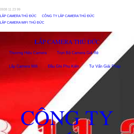
0938 11 23 99
LẮP CAMERA THỦ ĐỨC
CÔNG TY LẮP CAMERA THỦ ĐỨC
LẮP CAMERA WIFI THỦ ĐỨC
LẮP CAMERA THỦ ĐỨC
Thương Hiệu Camera
Trọn Bộ Camera Giá Rẻ
Lắp Camera Wifi
Đầu Ghi Phụ Kiên
Tư Vấn Giải Pháp
CÔNG TY