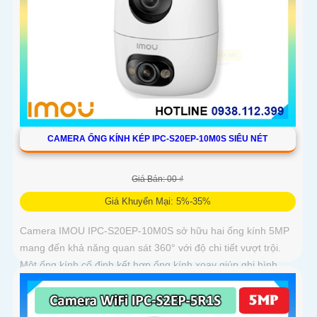
CAMERA ỐNG KÍNH KÉP IPC-S20EP-10M0S SIÊU NÉT
Giá Bán: 00 ₫
Giá Khuyến Mại: 5%-35%
Camera IMOU IPC-S20EP-10M0S sở hữu hai ống kính 5MP
mang đến khả năng quan sát 360° với độ chi tiết vượt trội.
Một ống kính cố định kết hợp ống kính xoay giúp ghi hình
toàn diện mà không bỏ sót điểm mù