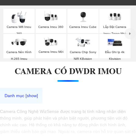
Camera Imou 360
Camera Imou Cube
Lắp Đặt Camera
Camera Wifi Imou
Imou Trong Nhà
360
Camera Imou Mới
Camera Nén Hình
Camera Chip Sony
Đầu Ghi Ip 4k
H.265 Imou
NIR KBvision
Kbvision
CAMERA CÓ DWDR IMOU
Camera Công Nghệ WizSense được trang bị tính năng nhận diện
thông minh, giúp phát hiện và phân biệt người, phương tiện với độ
chính xác cao. Hệ thống có khả năng tự động phân tích hình ảnh,
giảm thiểu cảnh báo giả mạo. Ngoài ra, camera còn hỗ trợ quan sát rõ