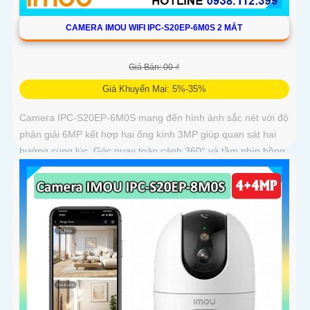
CAMERA IMOU WIFI IPC-S20EP-6M0S 2 MẮT
Giá Bán: 00 ₫
Giá Khuyến Mại: 5%-35%
Camera IPC-S20EP-6M0S mang đến hình ảnh sắc nét với độ
phân giải 6MP kết hợp hai ống kính 3MP giúp quan sát hai
hướng cùng lúc. Góc quay toàn cảnh 360° và tầm nhìn hồng
ngoại 15m cho phép ghi hình rõ nét cả ngày lẫn đêm