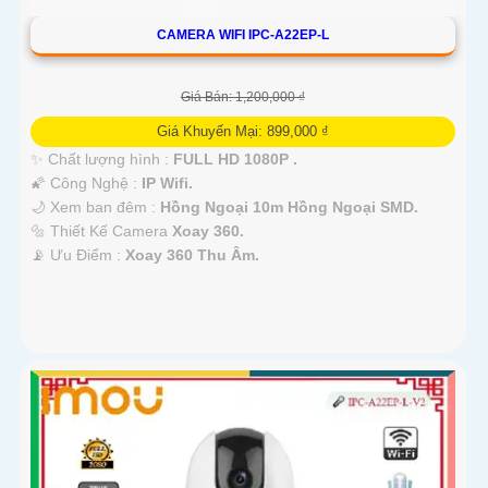
CAMERA WIFI IPC-A22EP-L
Giá Bán: 1,200,000 ₫
Giá Khuyến Mại: 899,000 ₫
✨ Chất lượng hình :
FULL HD 1080P .
🌠 Công Nghệ :
IP Wifi.
🌙 Xem ban đêm :
Hồng Ngoại 10m Hồng Ngoại SMD.
🔩 Thiết Kế Camera
Xoay 360.
️📡 Ưu Điểm :
Xoay 360 Thu Âm.