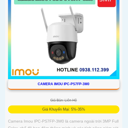
CAMERA IMOU IPC-PS7FP-3M0
Giá Bán: Liên Hệ
Giá Khuyến Mại: 5%-35%
Camera Imou IPC-PS7FP-3M0 là camera ngoài trời 3MP Full
Color, chế độ ban đêm thông minh và các tính năng giám sát