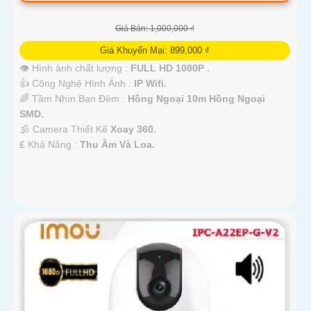
Giá Bán: 1,000,000 ₫
Giá Khuyến Mại: 899,000 ₫
👁 Hình ảnh chất lượng :
FULL HD 1080P .
👍 Công Nghệ Hình Ảnh :
IP Wifi.
🌈 Tầm Nhìn Ban Đêm :
Hồng Ngoại 10m Hồng Ngoại
SMD.
🕉️ Camera Thiết Kế
Xoay 360.
️₤ Khả Năng :
Thu Âm Và Loa.