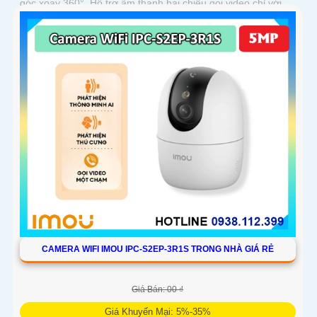
góc xoay 360°. Hỗ trợ âm thanh hai chiều gọi video chỉ với
một chạm và lưu trữ thẻ nhớ tới 256GB
CAMERA WIFI IMOU IPC-S2EP-3R1S TRONG NHÀ GIÁ RẺ
Giá Bán: 00 ₫
Giá Khuyến Mại: 5%-35%