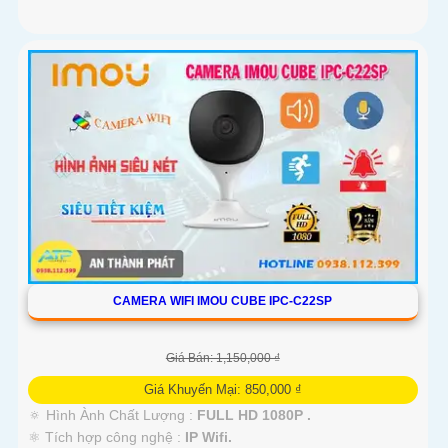
CAMERA WIFI IMOU CUBE IPC-C22SP
Giá Bán: 1,150,000 ₫
Giá Khuyến Mại: 850,000 ₫
🔅 Hình Ành Chất Lượng :
FULL HD 1080P .
⚛️ Tích hợp công nghệ :
IP Wifi.