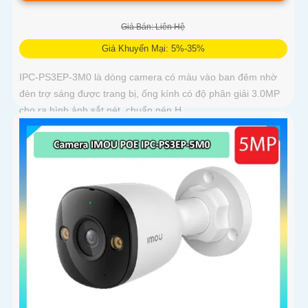
Giá Bán: Liên Hệ
Giá Khuyến Mại: 5%-35%
IPC-PS3EP-3M0 là dòng camera có màu vào ban đêm nhờ
đèn trợ sáng được trang bị, ống kính có độ phân giải 3.0MP
cho ra hình ảnh sắt nét, chuẩn nén H