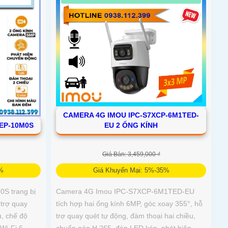
CAMERA 4G IMOU IPC-S7XCP-6M1TED-
EU 2 ỐNG KÍNH
XEP-10M0S
Giá Bán: 3,459,000 ₫
Giá Khuyến Mại: 5%-35%
5%
Camera 4G Imou IPC-S7XCP-6M1TED-EU
S trang bị
tích hợp hai ống kính 6MP, góc xoay 355°, hỗ
 trợ quay
trợ quay quét tự động, đàm thoại hai chiều,
u, chế độ
chuẩn nén H.265, đèn LED kép, phát hiện