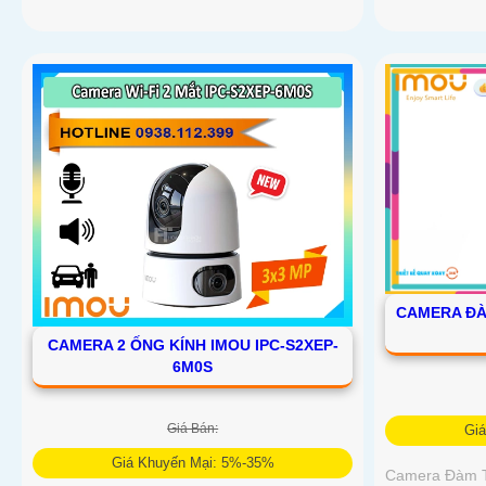
CAMERA ĐÀM
CAMERA 2 ỐNG KÍNH IMOU IPC-S2XEP-
6M0S
Giá Bán:
Gi
Giá Khuyến Mại: 5%-35%
Camera Đàm T