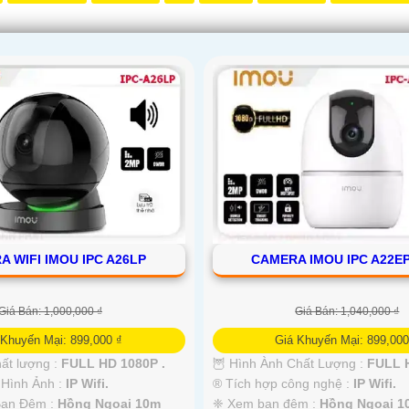
 WIFI IMOU IPC A26LP
CAMERA IMOU IPC A22EP
Giá Bán: 1,000,000 ₫
Giá Bán: 1,040,000 ₫
 Khuyến Mại: 899,000 ₫
Giá Khuyến Mại: 899,000
hất lượng :
FULL HD 1080P .
🦉 Hình Ành Chất Lượng :
FULL H
 Hình Ảnh :
IP Wifi.
®️ Tích hợp công nghệ :
IP Wifi.
Ban Đêm :
Hồng Ngoại 10m
❈ Xem ban đêm :
Hồng Ngoại 1