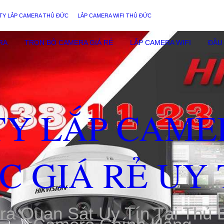
TY LẮP CAMERA THỦ ĐỨC
LẮP CAMERA WIFI THỦ ĐỨC
RA
TRỌN BỘ CAMERA GIÁ RẺ
LẮP CAMERA WIFI
ĐẦU 
TY LẮP CAME
C GIÁ RẺ UY 
ra Quan Sát Uy Tín Tại Thủ