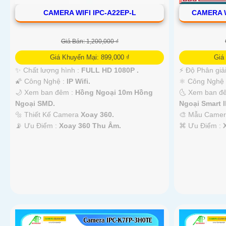
CAMERA WIFI IPC-A22EP-L
CAMERA W
Giá Bán: 1,200,000 ₫
Giá Khuyến Mại: 899,000 ₫
Giá
✨ Chất lượng hình :
FULL HD 1080P .
️⚡ Độ Phân giả
🌠 Công Nghệ :
IP Wifi.
⚛️ Công Nghệ
🌙 Xem ban đêm :
Hồng Ngoại 10m Hồng
🌜 Xem ban đ
Ngoại SMD.
Ngoại Smart I
🔩 Thiết Kế Camera
Xoay 360.
🎨 Mẫu Came
️📡 Ưu Điểm :
Xoay 360 Thu Âm.
️⌘ Ưu Điểm :