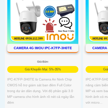
CAMERA 4G IMOU IPC-K7FP-3H0TE
CAMERA 
Giá Bán:
Giá Khuyến Mại: 5%-35%
Gi
IPC-K7FP-3H0TE là Camera An Ninh Chip
IPC-K7FP-5H0T
CMOS hỗ trợ giám sát ban đêm Full Color
năng cảm biến
trong dự án dân dụng. Với độ phân giải 3.0
MP và xem ba
MP camera cho hình ảnh rõ nét cả ngày lẫn
hình ảnh có m
đêm
với micro...