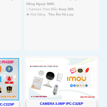
Hồng Ngoại SMD.
↕️ Camera Theo Mẫu
Xoay 360.
️♚ Khả Năng :
Thu Âm Và Loa.
CAMERA 3.0MP IPC-C32EP
PC-C22SP