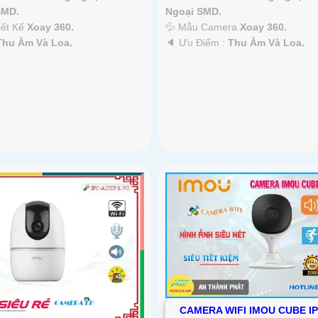
SMD.
Ngoại SMD.
iết Kế
Xoay 360.
💦 Mẫu Camera
Xoay 360.
Thu Âm Và Loa.
️🔈 Ưu Điểm :
Thu Âm Và Loa.
CAMERA WIFI IMOU CUBE I