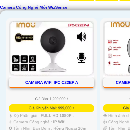
Camera Công Nghệ Mới WizSense
'
CAMERA WIFI IPC C22EP A
CAMERA
Giá Bán: 1,200,000 ₫
Giá Khuyến Mại: 999,000 ₫
Giá
☀️ Độ Phân giải :
FULL HD 1080P .
👁 Hình ảnh c
✳️ Camera Công nghệ :
IP Wifi.
👍 Công Nghệ
✪ Tầm Nhìn Ban Đêm :
Hồng Ngoại 10m
🌈 Tầm Nhìn 