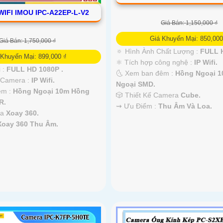
IFI IMOU IPC-A22EP-L-V2
Giá Bán: 1,150,000 ₫
Giá Khuyến Mại: 850,000
Giá Bán: 1,750,000 ₫
🔅 Hình Ành Chất Lượng :
FULL H
 Khuyến Mại: 899,000 ₫
⚛️ Tích hợp công nghệ :
IP Wifi.
i :
FULL HD 1080P .
🌜 Xem ban đêm :
Hồng Ngoại 
 Camera :
IP Wifi.
Ngoại SMD.
êm :
Hồng Ngoại 10m Hồng
🎲 Thiết Kế Camera
Cube.
R.
️⇝ Ưu Điểm :
Thu Âm Và Loa.
ra
Xoay 360.
Xoay 360 Thu Âm.