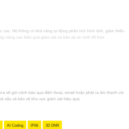
c cao. Hệ thống có khả năng tự động phân tích hình ảnh, giảm thiểu
iúp nâng cao hiệu quả giám sát và bảo vệ an ninh tốt hơn.
a sẽ gửi cảnh báo qua điện thoại, email hoặc phát ra âm thanh còi
kẻ xấu và bảo vệ khu vực giám sát hiệu quả.
AI Coding
IP66
3D DNR