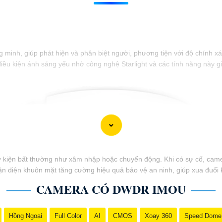
inh, giúp phát hiện và phân biệt người, phương tiện với độ chính xá
điều kiện ánh sáng yếu nhờ công nghệ Starlight và các tính năng này g
 kiện bất thường như xâm nhập hoặc chuyển động. Khi có sự cố, camer
ận diện khuôn mặt tăng cường hiệu quả bảo vệ an ninh, giúp xua đuổi 
CAMERA CÓ DWDR IMOU
Hồng Ngoại
Full Color
AI
CMOS
Xoay 360
Speed Dome