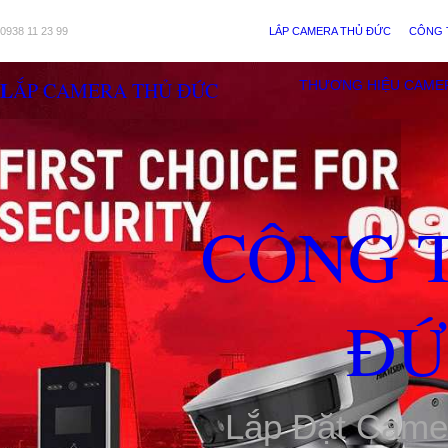
0938 11 23 99
LẮP CAMERA THỦ ĐỨC
CÔNG 
LẮP CAMERA THỦ ĐỨC
THƯƠNG HIỆU CAME
CÔNG 
ĐỨ
Lắp Đặt Came