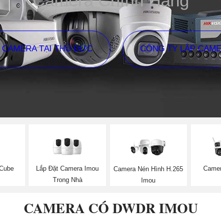
Camera Chính Hãng
P CAMERA TẠI THỦ ĐỨC
CÔNG TY LẮP CAM
 Cube
Lắp Đặt Camera Imou
Camer
Camera Nén Hình H.265
Trong Nhà
Imou
CAMERA CÓ DWDR IMOU