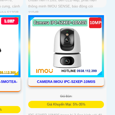
Wi-Fi 6,
thông minh IMOU SENSE, báo động còi
ú cưng, cảnh
110dB
ẻ nhớ 512GB
D-5MOTEA-
CAMERA IMOU IPC-S2XEP-10M0S
Giá Bán:
Giá Khuyến Mại: 5%-35%
5%
IPC-S2XEP-10M0S trang bị 2 ống kính với độ