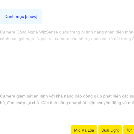
Camera Công Nghệ WizSense được trang bị tính năng nhận diện thông m
cảnh báo giả mạo. Ngoài ra, camera còn hỗ trợ quan sát rõ nét trong 
Camera giám sát an ninh với khả năng báo động giúp phát hiện các sự
hú, đèn chớp tại chỗ. Các tính năng như phát hiện chuyển động và nh
Mic Và Loa
Dual Light
78°