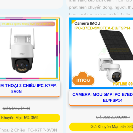
ánh sáng kép ban đêm. Tích hợp 
phát hiện chuyển động, người, th
báo vượt rào và lưu trữ tối đa th
 THOẠI 2 CHIỀU IPC-K7FP-
8V0N
CAMERA IMOU 5MP IPC-B7E
EU/FSP14
Giá Bán: Liên Hệ
Giá Bán: 2,090,000 ₫
á Khuyến Mại: 5%-35%
Giá Khuyến Mại: 5%-3
hoại 2 Chiều IPC-K7FP-8V0N