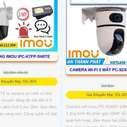
4G IMOU IPC-K7FP-5H0TE
CAMERA WI-FI 2 MẮT PC-S2
Giá Bán: liên hệ
á Khuyến Mại: 5%-35%
Giá Bán:
E là camera an ninh có khả
Giá Khuyến Mại: 5%-3
 chuyển động độ nét đến 5.0
Camera wifi Imou PC-S2XEP-10M0
n đêm Full Color 30m. Ban đêm
2 ống kính độ phân giải 10MP, hỗ
àu sáng mịn. Công nghệ nổi bật
quét linh hoạt, đàm thoại hai chiề