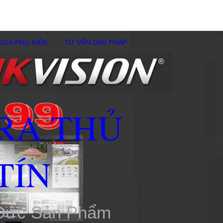
GHI PHỤ KIÊN
TƯ VẤN GIẢI PHÁP
RA THỦ
TÍN
 Đức Sản Phẩm