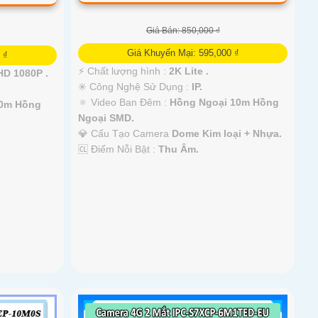
Giá Bán: 850,000 ₫
Giá Khuyến Mại: 595,000 ₫
 ₫
️⚡ Chất lượng hình :
2K Lite .
D 1080P .
✳️ Công Nghệ Sử Dụng :
IP.
🔅 Video Ban Đêm :
Hồng Ngoại 10m Hồng
10m Hồng
Ngoại SMD.
💎 Cấu Tạo Camera
Dome Kim loại + Nhựa.
️🆑 Điểm Nỗi Bật :
Thu Âm.