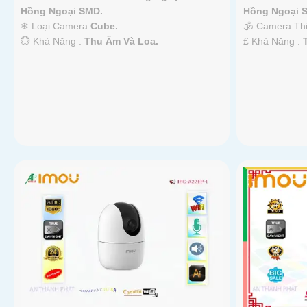
Hồng Ngoại SMD.
Hồng Ngoại 
❄ Loại Camera
Cube.
🕉️ Camera Th
️💮 Khả Năng :
Thu Âm Và Loa.
️₤ Khả Năng :