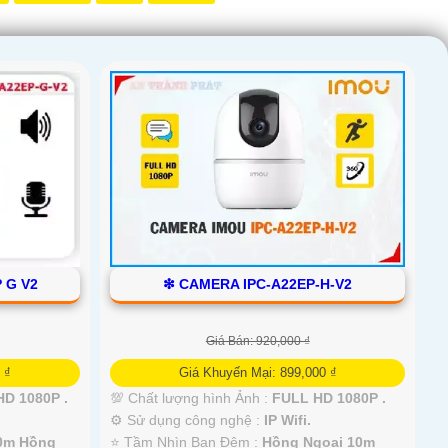
 G V2
❇ CAMERA IPC-A22EP-H-V2
Giá Bán: 920,000 ₫
 ₫
Giá Khuyến Mại: 899,000 ₫
D 1080P .
💯 Chất lượng hình Ảnh :
FULL HD 1080P .
⚙ Sử dụng công nghệ :
IP Wifi.
0m Hồng
⭐ Tầm Nhìn Ban Đêm :
Hồng Ngoại 10m