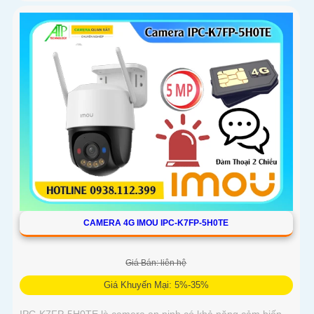
CAMERA 4G IMOU IPC-K7FP-5H0TE
Giá Bán: liên hệ
Giá Khuyến Mại: 5%-35%