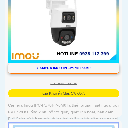
CAMERA IMOU IPC-PS70FP-6M0
Giá Bán: Liên Hệ
Giá Khuyến Mại: 5%-35%
Camera Imou IPC-PS70FP-6M0 là thiết bị giám sát ngoài trời
6MP với hai ống kính, hỗ trợ quay quét linh hoạt, ban đêm
Full Color, tích hợp mic và loa hai chiều, phát hiện con người
và phương tiện, phù hợp lắp đặt cho gia đình, cửa hàng và