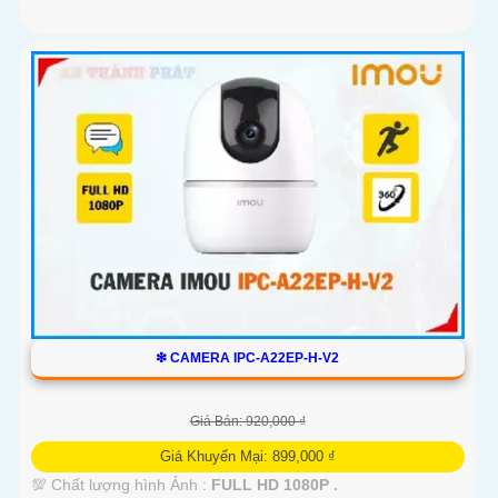
❇ CAMERA IPC-A22EP-H-V2
Giá Bán: 920,000 ₫
Giá Khuyến Mại: 899,000 ₫
💯 Chất lượng hình Ảnh :
FULL HD 1080P .