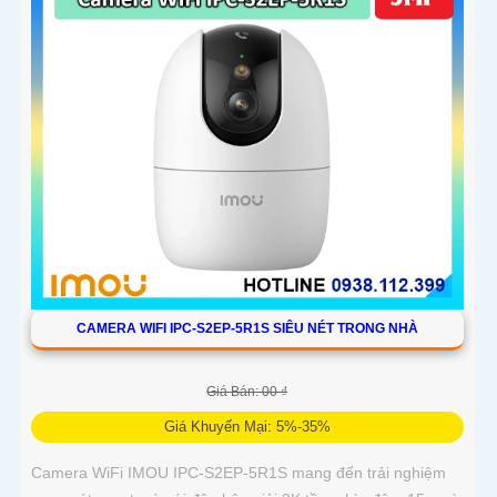
CAMERA WIFI IPC-S2EP-5R1S SIÊU NÉT TRONG NHÀ
Giá Bán: 00 ₫
Giá Khuyến Mại: 5%-35%
Camera WiFi IMOU IPC-S2EP-5R1S mang đến trải nghiệm