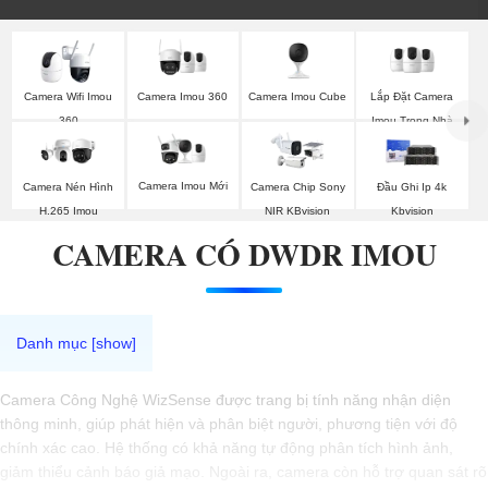
Camera Imou 360
Camera Imou Cube
Lắp Đặt Camera
Camera Wifi Imou
Imou Trong Nhà
360
Camera Imou Mới
Camera Nén Hình
Camera Chip Sony
Đầu Ghi Ip 4k
H.265 Imou
NIR KBvision
Kbvision
CAMERA CÓ DWDR IMOU
Camera Công Nghệ WizSense được trang bị tính năng nhận diện
thông minh, giúp phát hiện và phân biệt người, phương tiện với độ
chính xác cao. Hệ thống có khả năng tự động phân tích hình ảnh,
giảm thiểu cảnh báo giả mạo. Ngoài ra, camera còn hỗ trợ quan sát rõ