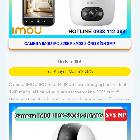
CAMERA IMOU IPC-S20EP-8M0S 2 ỐNG KÍNH 8MP
Giá Bán: 00 ₫
Giá Khuyến Mại: 5%-35%
Camera IMOU IPC-S20EP-8M0S được trang bị hai ống kính
4MP mang lại khả năng quan sát toàn cảnh 360° cực rõ.
Hình ảnh hiển thị sắc nét với màu sắc trung thực hỗ trợ quay
ngang 355° và dọc 90°