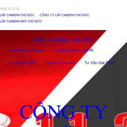
0938 11 23 99
LẮP CAMERA THỦ ĐỨC
CÔNG TY LẮP CAMERA THỦ ĐỨC
LẮP CAMERA WIFI THỦ ĐỨC
LẮP CAMERA THỦ ĐỨC
Thương Hiệu Camera
Trọn Bộ Camera Giá Rẻ
Lắp Camera Wifi
Đầu Ghi Phụ Kiên
Tư Vấn Giải Pháp
CÔNG TY