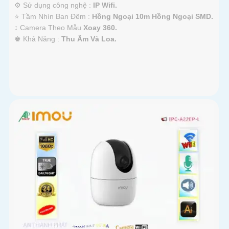
⚙ Sử dụng công nghệ :
IP Wifi.
⭐ Tầm Nhìn Ban Đêm :
Hồng Ngoại 10m Hồng Ngoại SMD.
↕️ Camera Theo Mẫu
Xoay 360.
️♚ Khả Năng :
Thu Âm Và Loa.