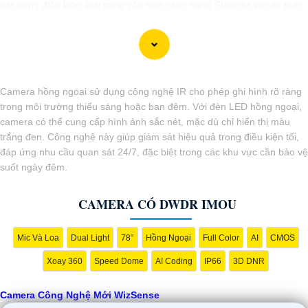
nét trong điều kiện ánh sáng yếu nhờ công nghệ Starlight và các tính
năng này giúp nâng cao hiệu quả giám sát và bảo vệ an ninh tốt hơn.
Camera hồng ngoại sử dụng công nghệ IR cho phép ghi hình rõ ràng
trong môi trường thiếu sáng hoặc ban đêm. Với đèn LED hồng ngoại,
camera có thể cung cấp hình ảnh sắc nét, mặc dù chỉ hiển thị màu
trắng đen. Công nghệ này giúp giám sát hiệu quả trong điều kiện tối,
đáp ứng nhu cầu quan sát 24/7, đặc biệt trong các khu vực cần bảo vệ
suốt ngày đêm.
'
CAMERA CÓ DWDR IMOU
Mic Và Loa
Dual Light
78°
Hồng Ngoại
Full Color
AI
CMOS
Xoay 360
Speed Dome
AI Coding
IP66
3D DNR
Camera Công Nghệ Mới WizSense