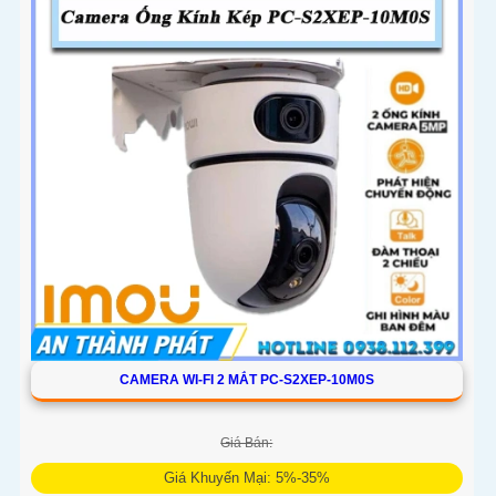
văn phòng
CAMERA WI-FI 2 MẮT PC-S2XEP-10M0S
Giá Bán:
Giá Khuyến Mại: 5%-35%