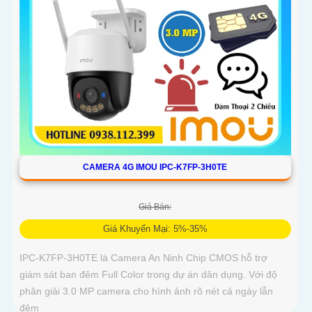
CAMERA 4G IMOU IPC-K7FP-3H0TE
Giá Bán:
Giá Khuyến Mại: 5%-35%
IPC-K7FP-3H0TE là Camera An Ninh Chip CMOS hỗ trợ
giám sát ban đêm Full Color trong dự án dân dụng. Với độ
phân giải 3.0 MP camera cho hình ảnh rõ nét cả ngày lẫn
đêm