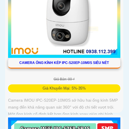
CAMERA ỐNG KÍNH KÉP IPC-S20EP-10M0S SIÊU NÉT
Giá Bán: 00 ₫
Giá Khuyến Mại: 5%-35%
Camera IMOU IPC-S20EP-10M0S sở hữu hai ống kính 5MP
mang đến khả năng quan sát 360° với độ chi tiết vượt trội.
Một ống kính cố định kết hợp ống kính xoay giúp ghi hình
toàn diện mà không bỏ sót điểm mù