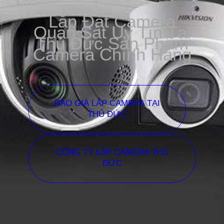
Lắp Đặt Camera
Quan Sát Uy Tín Tại
Thủ Đức Sản Phẩm
Camera Chính Hãng
BÁO GIÁ LẮP CAMERA TẠI
THỦ ĐỨC
CÔNG TY LẮP CAMERA THỦ
ĐỨC