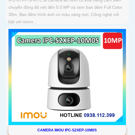
IPC-K7FP-5H0TE là camera an ninh có khả năng cảm biến
chuyển động độ nét đến 5.0 MP và xem ban đêm Full Color
30m. Ban đêm hình ảnh có màu sáng mịn. Công nghệ nổi
bật với micro...
CAMERA IMOU IPC-S2XEP-10M0S