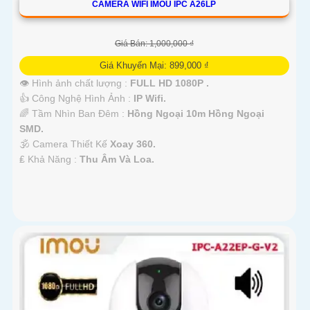
CAMERA WIFI IMOU IPC A26LP
Giá Bán: 1,000,000 ₫
Giá Khuyến Mại: 899,000 ₫
👁 Hình ảnh chất lượng :
FULL HD 1080P .
👍 Công Nghệ Hình Ảnh :
IP Wifi.
🌈 Tầm Nhìn Ban Đêm :
Hồng Ngoại 10m Hồng Ngoại
SMD.
🕉️ Camera Thiết Kế
Xoay 360.
️₤ Khả Năng :
Thu Âm Và Loa.