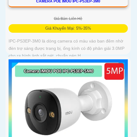
CAMERA POE IMOU IPC-PS3EP-3M0
Giá Bán: Liên Hệ
Giá Khuyến Mại: 5%-35%
IPC-PS3EP-3M0 là dòng camera có màu vào ban đêm nhờ
đèn trợ sáng được trang bị, ống kính có độ phân giải 3.0MP
cho ra hình ảnh sắt nét, chuẩn nén H