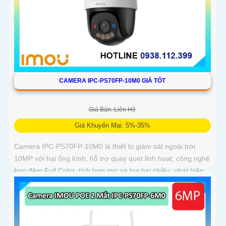
CAMERA IPC-PS70FP-10M0 GIÁ TỐT
Giá Bán: Liên Hệ
Giá Khuyến Mại: 5%-35%
Camera IPC-PS70FP-10M0 là thiết bị giám sát ngoài trời
10MP với hai ống kính, hỗ trợ quay quét linh hoạt, công nghệ
ban đêm Full Color, tích hợp mic và loa hai chiều, phát hiện
con người và phương tiện, phù hợp lắp đặt cho gia đình, cửa
hàng và văn phòng