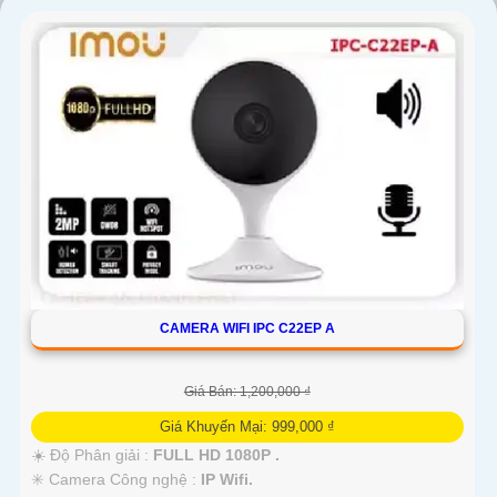
CAMERA WIFI IPC C22EP A
Giá Bán: 1,200,000 ₫
Giá Khuyến Mại: 999,000 ₫
☀️ Độ Phân giải :
FULL HD 1080P .
✳️ Camera Công nghệ :
IP Wifi.