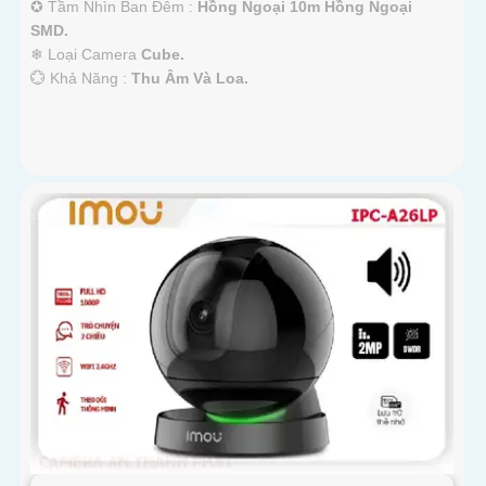
✪ Tầm Nhìn Ban Đêm :
Hồng Ngoại 10m Hồng Ngoại
SMD.
❄ Loại Camera
Cube.
️💮 Khả Năng :
Thu Âm Và Loa.