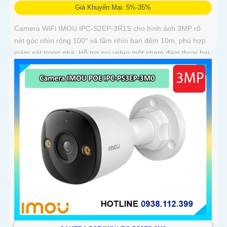
Giá Khuyến Mại: 5%-35%
Camera WiFi IMOU IPC-S2EP-3R1S cho hình ảnh 3MP rõ
nét góc nhìn rộng 100° và tầm nhìn ban đêm 10m, phù hợp
giám sát trong nhà. Hỗ trợ gọi video một chạm đàm thoại hai
chiều và kết nối Wi-Fi ổn định giúp quan sát từ xa