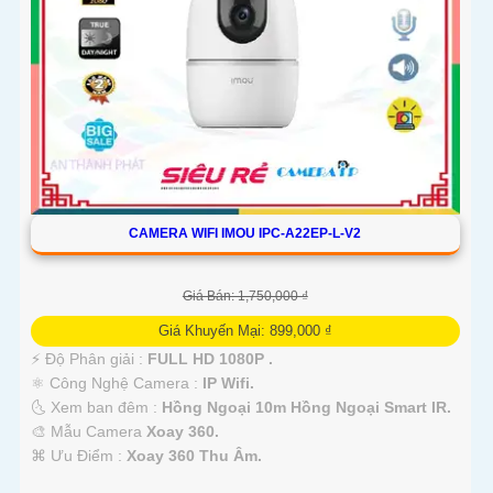
CAMERA WIFI IMOU IPC-A22EP-L-V2
Giá Bán: 1,750,000 ₫
Giá Khuyến Mại: 899,000 ₫
️⚡ Độ Phân giải :
FULL HD 1080P .
⚛️ Công Nghệ Camera :
IP Wifi.
🌜 Xem ban đêm :
Hồng Ngoại 10m Hồng Ngoại Smart IR.
🎨 Mẫu Camera
Xoay 360.
️⌘ Ưu Điểm :
Xoay 360 Thu Âm.