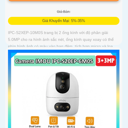
Giá Bán:
Giá Khuyến Mại: 5%-35%
IPC-S2XEP-10M0S trang bị 2 ống kính với độ phân giải
5.0MP cho ra hình ảnh sắc nét, ống kính quay xoay có thể
nhìn hình ảnh có màu vào ban đêm, tích hợp micro và loa
giúp đàm thoại 2 chiều, trang bị cổng LAN cắm mạng trực
tiếp nâng cao độ ổn định