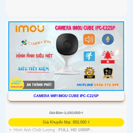
CAMERA WIFI IMOU CUBE IPC-C22SP
Giá Bán: 1,150,000 ₫
Giá Khuyến Mại: 850,000 ₫
🔅 Hình Ành Chất Lượng :
FULL HD 1080P .