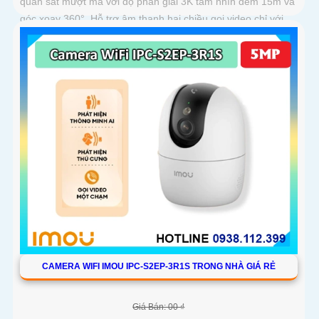
quan sát mượt mà với độ phân giải 3K tầm nhìn đêm 15m và
góc xoay 360°. Hỗ trợ âm thanh hai chiều gọi video chỉ với
một chạm và lưu trữ thẻ nhớ tới 256GB
CAMERA WIFI IMOU IPC-S2EP-3R1S TRONG NHÀ GIÁ RẺ
Giá Bán: 00 ₫