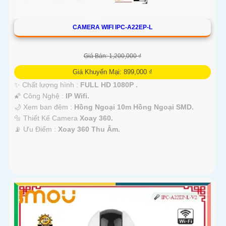
CAMERA WIFI IPC-A22EP-L
Giá Bán: 1,200,000 ₫
Giá Khuyến Mại: 899,000 ₫
✨ Chất lượng hình :
FULL HD 1080P .
🌠 Công Nghệ :
IP Wifi.
🌙 Xem ban đêm :
Hồng Ngoại 10m Hồng Ngoại SMD.
🔩 Thiết Kế Camera
Xoay 360.
️📡 Ưu Điểm :
Xoay 360 Thu Âm.