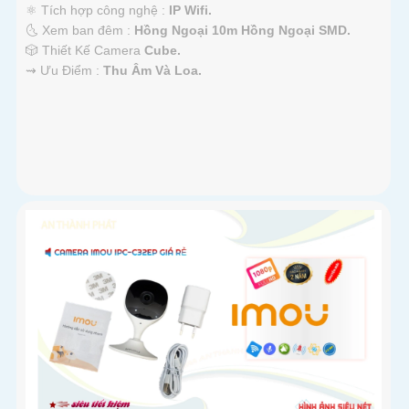
⚛️ Tích hợp công nghệ :
IP Wifi.
🌜 Xem ban đêm :
Hồng Ngoại 10m Hồng Ngoại SMD.
🎲 Thiết Kế Camera
Cube.
️⇝ Ưu Điểm :
Thu Âm Và Loa.