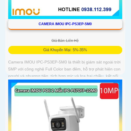
CAMERA IMOU IPC-PS3EP-5M0
Giá Bán: Liên Hệ
Giá Khuyến Mại: 5%-35%
Camera IMOU IPC-PS3EP-5M0 là thiết bị giám sát ngoài trời
5MP với công nghệ Full Color ban đêm, hỗ trợ phát hiện con
người và phương tiện, tích hợp mic và loa hai chiều, kết nối
PoE tiện lợi, phù hợp cho gia đình, cửa hàng và văn phòng