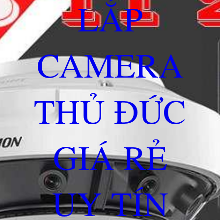
LẮP
CAMERA
THỦ ĐỨC
GIÁ RẺ
UY TÍN