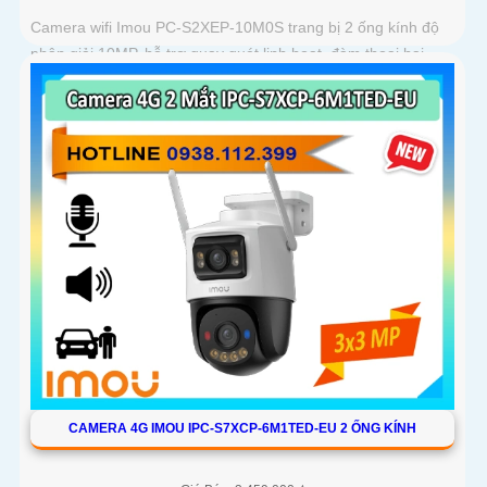
Camera wifi Imou PC-S2XEP-10M0S trang bị 2 ống kính độ
phân giải 10MP, hỗ trợ quay quét linh hoạt, đàm thoại hai
chiều, chế độ ánh sáng kép ban đêm. Tích hợp Wi-Fi 6, phát
hiện chuyển động, người, thú cưng, cảnh báo vượt rào và
lưu trữ tối đa thẻ nhớ 512GB
CAMERA 4G IMOU IPC-S7XCP-6M1TED-EU 2 ỐNG KÍNH