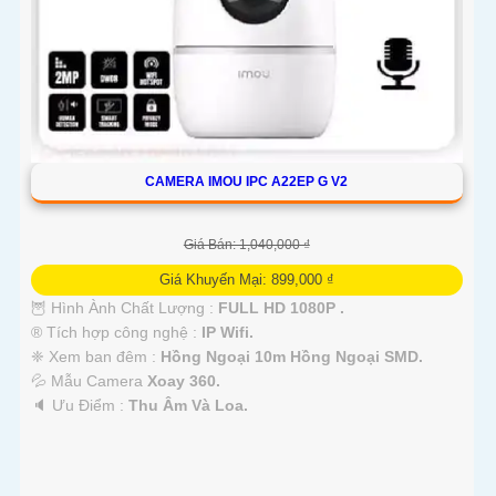
CAMERA IMOU IPC A22EP G V2
Giá Bán: 1,040,000 ₫
Giá Khuyến Mại: 899,000 ₫
🦉 Hình Ành Chất Lượng :
FULL HD 1080P .
®️ Tích hợp công nghệ :
IP Wifi.
❈ Xem ban đêm :
Hồng Ngoại 10m Hồng Ngoại SMD.
💦 Mẫu Camera
Xoay 360.
️🔈 Ưu Điểm :
Thu Âm Và Loa.