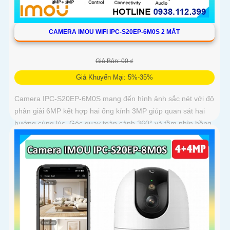
CAMERA IMOU WIFI IPC-S20EP-6M0S 2 MẮT
Giá Bán: 00 ₫
Giá Khuyến Mại: 5%-35%
Camera IPC-S20EP-6M0S mang đến hình ảnh sắc nét với độ
phân giải 6MP kết hợp hai ống kính 3MP giúp quan sát hai
hướng cùng lúc. Góc quay toàn cảnh 360° và tầm nhìn hồng
ngoại 15m cho phép ghi hình rõ nét cả ngày lẫn đêm