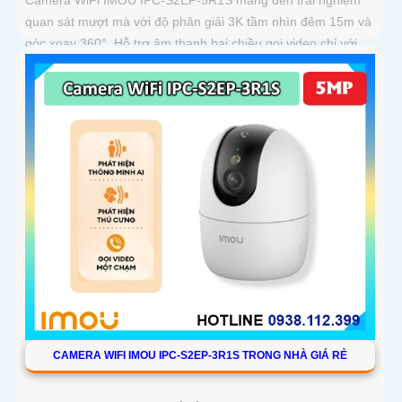
quan sát mượt mà với độ phân giải 3K tầm nhìn đêm 15m và
góc xoay 360°. Hỗ trợ âm thanh hai chiều gọi video chỉ với
một chạm và lưu trữ thẻ nhớ tới 256GB
CAMERA WIFI IMOU IPC-S2EP-3R1S TRONG NHÀ GIÁ RẺ