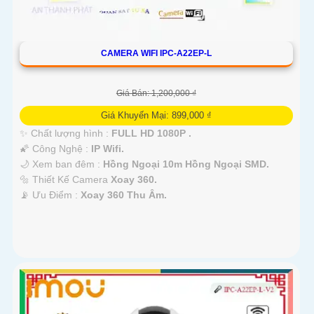
CAMERA WIFI IPC-A22EP-L
Giá Bán: 1,200,000 ₫
Giá Khuyến Mại: 899,000 ₫
✨ Chất lượng hình :
FULL HD 1080P .
🌠 Công Nghệ :
IP Wifi.
🌙 Xem ban đêm :
Hồng Ngoại 10m Hồng Ngoại SMD.
🔩 Thiết Kế Camera
Xoay 360.
️📡 Ưu Điểm :
Xoay 360 Thu Âm.