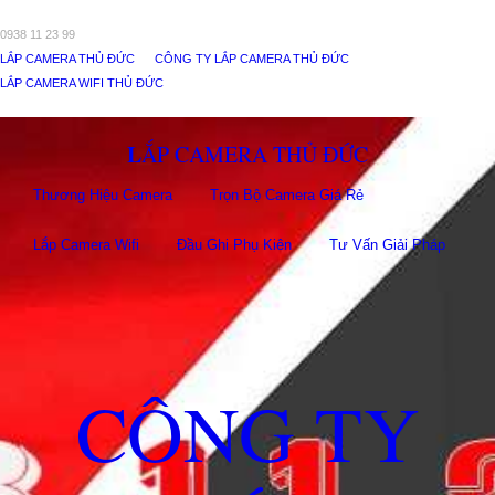
0938 11 23 99
LẮP CAMERA THỦ ĐỨC
CÔNG TY LẮP CAMERA THỦ ĐỨC
LẮP CAMERA WIFI THỦ ĐỨC
LẮP CAMERA THỦ ĐỨC
Thương Hiệu Camera
Trọn Bộ Camera Giá Rẻ
Lắp Camera Wifi
Đầu Ghi Phụ Kiên
Tư Vấn Giải Pháp
CÔNG TY