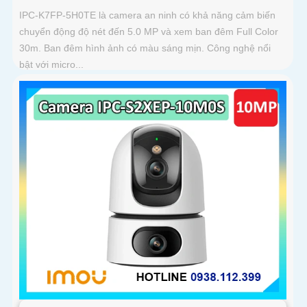
IPC-K7FP-5H0TE là camera an ninh có khả năng cảm biến
chuyển động độ nét đến 5.0 MP và xem ban đêm Full Color
30m. Ban đêm hình ảnh có màu sáng mịn. Công nghệ nổi
bật với micro...