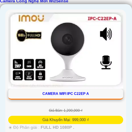
Camera Công Nghệ Mới WizSense
CAMERA WIFI IPC C22EP A
Giá Bán: 1,200,000 ₫
Giá Khuyến Mại: 999,000 ₫
☀️ Độ Phân giải :
FULL HD 1080P .