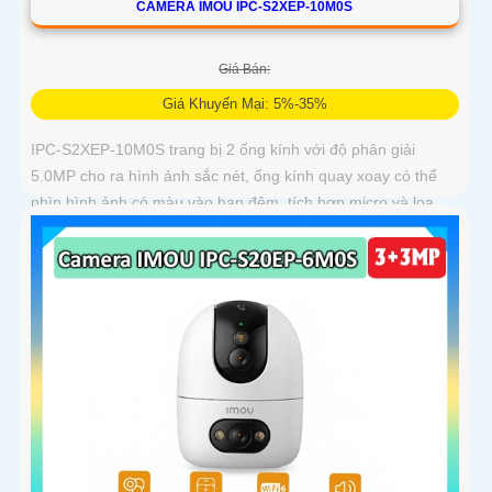
CAMERA IMOU IPC-S2XEP-10M0S
Giá Bán:
Giá Khuyến Mại: 5%-35%
IPC-S2XEP-10M0S trang bị 2 ống kính với độ phân giải
5.0MP cho ra hình ảnh sắc nét, ống kính quay xoay có thể
nhìn hình ảnh có màu vào ban đêm, tích hợp micro và loa
giúp đàm thoại 2 chiều, trang bị cổng LAN cắm mạng trực
tiếp nâng cao độ ổn định