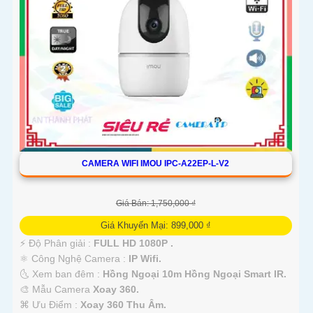
CAMERA WIFI IMOU IPC-A22EP-L-V2
Giá Bán: 1,750,000 ₫
Giá Khuyến Mại: 899,000 ₫
️⚡ Độ Phân giải :
FULL HD 1080P .
⚛️ Công Nghệ Camera :
IP Wifi.
🌜 Xem ban đêm :
Hồng Ngoại 10m Hồng Ngoại Smart IR.
🎨 Mẫu Camera
Xoay 360.
️⌘ Ưu Điểm :
Xoay 360 Thu Âm.