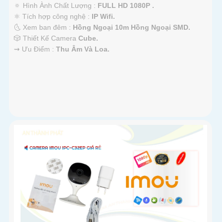
🔅 Hình Ành Chất Lượng :
FULL HD 1080P .
⚛️ Tích hợp công nghệ :
IP Wifi.
🌜 Xem ban đêm :
Hồng Ngoại 10m Hồng Ngoại SMD.
🎲 Thiết Kế Camera
Cube.
️⇝ Ưu Điểm :
Thu Âm Và Loa.