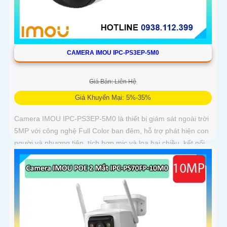
CAMERA IMOU IPC-PS3EP-5M0
Giá Bán: Liên Hệ
Giá Khuyến Mại: 5%-35%
Camera IMOU IPC-PS3EP-5M0 là thiết bị giám sát ngoài trời
5MP với công nghệ Full Color ban đêm, hỗ trợ phát hiện con
người và phương tiện, tích hợp mic và loa hai chiều, kết nối
PoE tiện lợi, phù hợp cho gia đình, cửa hàng và văn phòng