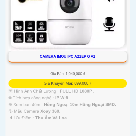
CAMERA IMOU IPC A22EP G V2
Giá Bán: 1,040,000 ₫
Giá Khuyến Mại: 899,000 ₫
🦉 Hình Ành Chất Lượng :
FULL HD 1080P .
®️ Tích hợp công nghệ :
IP Wifi.
❈ Xem ban đêm :
Hồng Ngoại 10m Hồng Ngoại SMD.
💦 Mẫu Camera
Xoay 360.
️🔈 Ưu Điểm :
Thu Âm Và Loa.