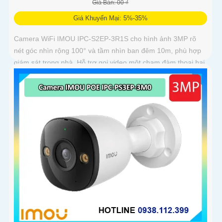
Giá Bán: 00 ₫
Giá Khuyến Mại: 5%-35%
Camera WiFi IMOU IPC-S2EP-3R1S cho hình ảnh 3MP rõ
nét góc nhìn rộng 100° và tầm nhìn ban đêm 10m, phù hợp
giám sát trong nhà. Hỗ trợ gọi video một chạm đàm thoại hai
chiều và kết nối Wi-Fi ổn định giúp quan sát từ xa