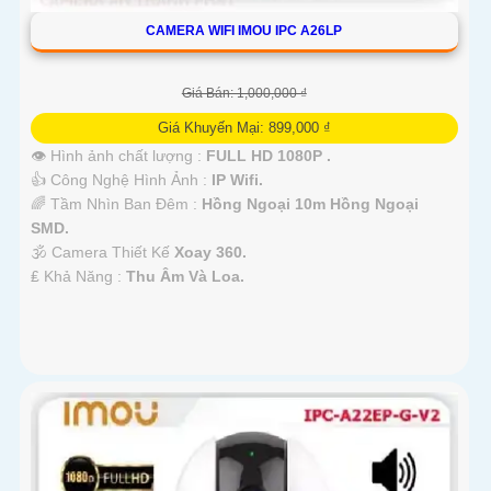
CAMERA WIFI IMOU IPC A26LP
Giá Bán: 1,000,000 ₫
Giá Khuyến Mại: 899,000 ₫
👁 Hình ảnh chất lượng :
FULL HD 1080P .
👍 Công Nghệ Hình Ảnh :
IP Wifi.
🌈 Tầm Nhìn Ban Đêm :
Hồng Ngoại 10m Hồng Ngoại
SMD.
🕉️ Camera Thiết Kế
Xoay 360.
️₤ Khả Năng :
Thu Âm Và Loa.