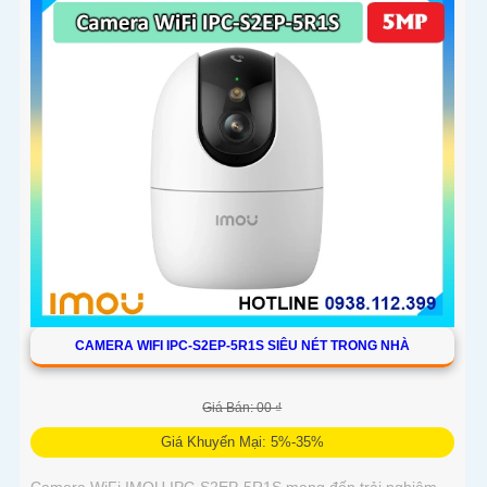
CAMERA WIFI IPC-S2EP-5R1S SIÊU NÉT TRONG NHÀ
Giá Bán: 00 ₫
Giá Khuyến Mại: 5%-35%
Camera WiFi IMOU IPC-S2EP-5R1S mang đến trải nghiệm