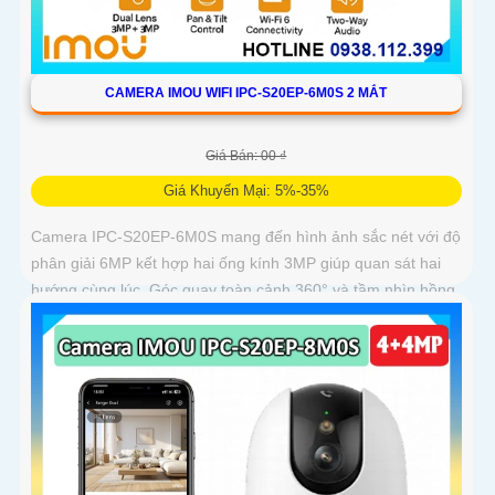
CAMERA IMOU WIFI IPC-S20EP-6M0S 2 MẮT
Giá Bán: 00 ₫
Giá Khuyến Mại: 5%-35%
Camera IPC-S20EP-6M0S mang đến hình ảnh sắc nét với độ
phân giải 6MP kết hợp hai ống kính 3MP giúp quan sát hai
hướng cùng lúc. Góc quay toàn cảnh 360° và tầm nhìn hồng
ngoại 15m cho phép ghi hình rõ nét cả ngày lẫn đêm