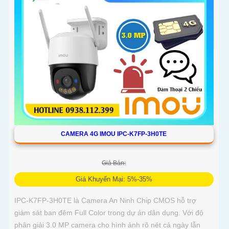
CAMERA 4G IMOU IPC-K7FP-3H0TE
Giá Bán:
Giá Khuyến Mại: 5%-35%
IPC-K7FP-3H0TE là Camera An Ninh Chip CMOS hỗ trợ
giám sát ban đêm Full Color trong dự án dân dụng. Với độ
phân giải 3.0 MP camera cho hình ảnh rõ nét cả ngày lẫn