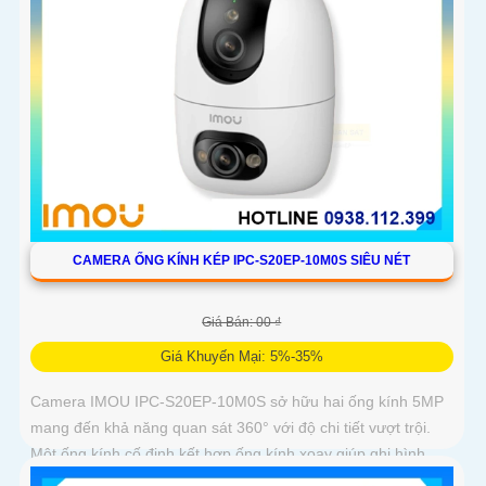
CAMERA ỐNG KÍNH KÉP IPC-S20EP-10M0S SIÊU NÉT
Giá Bán: 00 ₫
Giá Khuyến Mại: 5%-35%
Camera IMOU IPC-S20EP-10M0S sở hữu hai ống kính 5MP
mang đến khả năng quan sát 360° với độ chi tiết vượt trội.
Một ống kính cố định kết hợp ống kính xoay giúp ghi hình
toàn diện mà không bỏ sót điểm mù