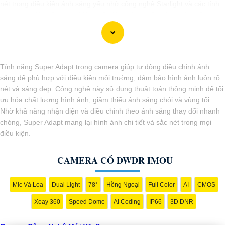
nét trong điều kiện ánh sáng yếu nhờ công nghệ Starlight và các tính
năng này giúp nâng cao hiệu quả giám sát và bảo vệ an ninh tốt hơn.
Tính năng Super Adapt trong camera giúp tự động điều chỉnh ánh
sáng để phù hợp với điều kiện môi trường, đảm bảo hình ảnh luôn rõ
nét và sáng đẹp. Công nghệ này sử dụng thuật toán thông minh để tối
ưu hóa chất lượng hình ảnh, giảm thiểu ánh sáng chói và vùng tối.
Nhờ khả năng nhận diện và điều chỉnh theo ánh sáng thay đổi nhanh
chóng, Super Adapt mang lại hình ảnh chi tiết và sắc nét trong mọi
điều kiện.
'
CAMERA CÓ DWDR IMOU
Mic Và Loa
Dual Light
78°
Hồng Ngoại
Full Color
AI
CMOS
Xoay 360
Speed Dome
AI Coding
IP66
3D DNR