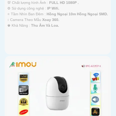
💯 Chất lượng hình Ảnh :
FULL HD 1080P .
⚙ Sử dụng công nghệ :
IP Wifi.
⭐ Tầm Nhìn Ban Đêm :
Hồng Ngoại 10m Hồng Ngoại SMD.
↕️ Camera Theo Mẫu
Xoay 360.
️♚ Khả Năng :
Thu Âm Và Loa.