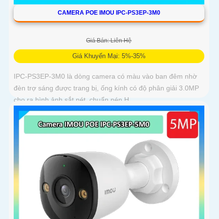
CAMERA POE IMOU IPC-PS3EP-3M0
Giá Bán: Liên Hệ
Giá Khuyến Mại: 5%-35%
IPC-PS3EP-3M0 là dòng camera có màu vào ban đêm nhờ
đèn trợ sáng được trang bị, ống kính có độ phân giải 3.0MP
cho ra hình ảnh sắt nét, chuẩn nén H