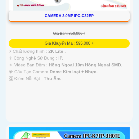
CAMERA 3.0MP IPC-C32EP
Giá Bán: 850,000 ₫
Giá Khuyến Mại: 595,000 ₫
️⚡ Chất lượng hình :
2K Lite .
✳️ Công Nghệ Sử Dụng :
IP.
🔅 Video Ban Đêm :
Hồng Ngoại 10m Hồng Ngoại SMD.
💎 Cấu Tạo Camera
Dome Kim loại + Nhựa.
️🆑 Điểm Nỗi Bật :
Thu Âm.