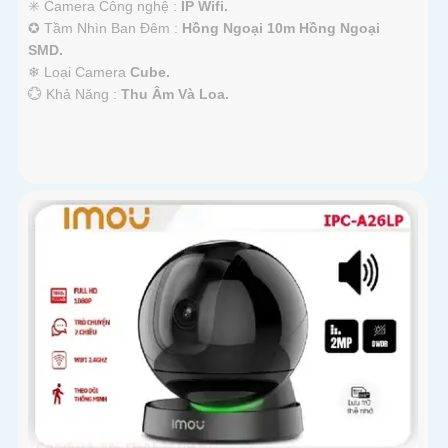
✳️ Camera Công nghệ :
IP Wifi.
✪ Tầm Nhìn Ban Đêm :
Hồng Ngoại 10m Hồng Ngoại
SMD.
❄ Loại Camera
Cube.
️💮 Khả Năng :
Thu Âm Và Loa.