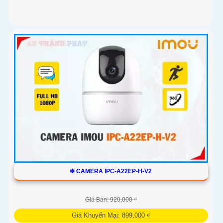
❇ CAMERA IPC-A22EP-H-V2
Giá Bán: 920,000 ₫
Giá Khuyến Mại: 899,000 ₫