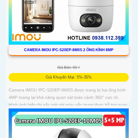
CAMERA IMOU IPC-S20EP-8M0S 2 ỐNG KÍNH 8MP
Giá Bán: 00 ₫
Giá Khuyến Mại: 5%-35%
Camera IMOU IPC-S20EP-8M0S được trang bị hai ống kính
4MP mang lại khả năng quan sát toàn cảnh 360° cực rõ.
Hình ảnh hiển thị sắc nét với màu sắc trung thực hỗ trợ quay
ngang 355° và dọc 90°