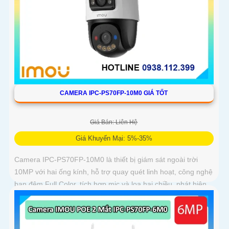
CAMERA IPC-PS70FP-10M0 GIÁ TỐT
Giá Bán: Liên Hệ
Giá Khuyến Mại: 5%-35%
Camera IPC-PS70FP-10M0 là thiết bị giám sát ngoài trời
10MP với hai ống kính, hỗ trợ quay quét linh hoạt, công nghệ
ban đêm Full Color, tích hợp mic và loa hai chiều, phát hiện
con người và phương tiện, phù hợp lắp đặt cho gia đình, cửa
hàng và văn phòng