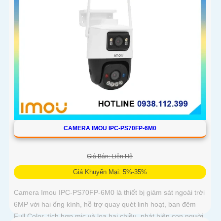
CAMERA IMOU IPC-PS70FP-6M0
Giá Bán: Liên Hệ
Giá Khuyến Mại: 5%-35%
Camera Imou IPC-PS70FP-6M0 là thiết bị giám sát ngoài trời
6MP với hai ống kính, hỗ trợ quay quét linh hoạt, ban đêm
Full Color, tích hợp mic và loa hai chiều, phát hiện con người