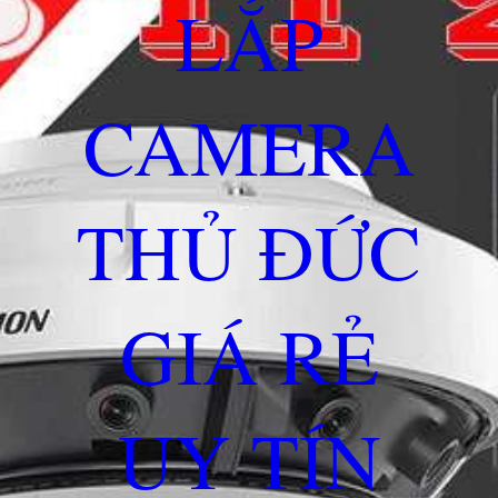
LẮP
CAMERA
THỦ ĐỨC
GIÁ RẺ
UY TÍN