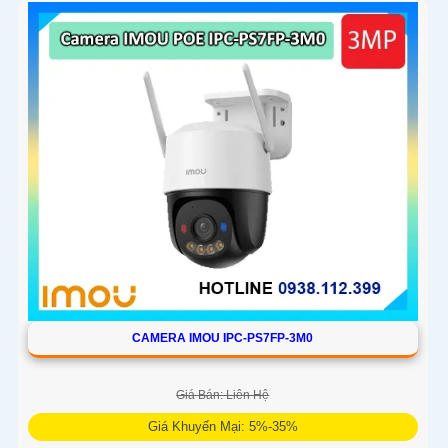
và phương tiện, phù hợp lắp đặt cho gia đình, cửa hàng và
văn phòng
CAMERA IMOU IPC-PS7FP-3M0
Giá Bán: Liên Hệ
Giá Khuyến Mại: 5%-35%