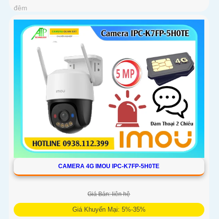
đêm
CAMERA 4G IMOU IPC-K7FP-5H0TE
Giá Bán: liên hệ
Giá Khuyến Mại: 5%-35%