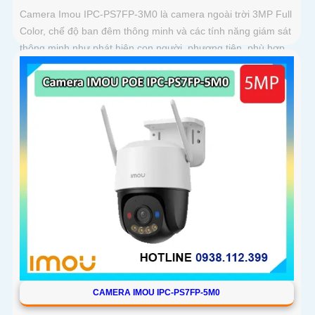
Camera Imou IPC-PS7FP-3M0 là camera ngoài trời 3MP Full
Color, chế độ ban đêm thông minh và các tính năng giám sát
thông minh như phát hiện con người, phương tiện, phù hợp
lắp đặt tại nhà, văn phòng hoặc cửa hàng, bảo vệ an ninh
hiệu quả
CAMERA IMOU IPC-PS7FP-5M0