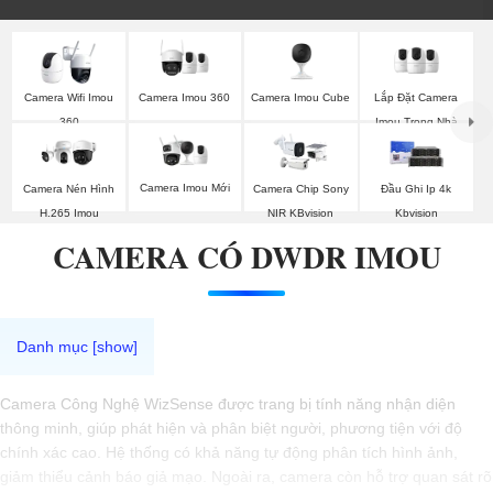
Camera Imou 360
Camera Imou Cube
Lắp Đặt Camera
Camera Wifi Imou
Imou Trong Nhà
360
Camera Imou Mới
Camera Nén Hình
Camera Chip Sony
Đầu Ghi Ip 4k
H.265 Imou
NIR KBvision
Kbvision
CAMERA CÓ DWDR IMOU
Camera Công Nghệ WizSense được trang bị tính năng nhận diện
thông minh, giúp phát hiện và phân biệt người, phương tiện với độ
chính xác cao. Hệ thống có khả năng tự động phân tích hình ảnh,
giảm thiểu cảnh báo giả mạo. Ngoài ra, camera còn hỗ trợ quan sát rõ