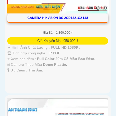
CAMERA HIKVISION DS-2CD1321G2-LIU
Giá Bán: 1,360,000 ₫
Giá Khuyến Mại: 950,000 ₫
☀️ Hình Ành Chất Lượng :
FULL HD 1080P .
🏆 Tích hợp công nghệ :
IP POE.
⭐ Xem ban đêm :
Full Color 20m Có Màu Ban Ðêm.
⛓ Camera Theo Mẫu
Dome Plastic.
️🎙 Ưu Điểm :
Thu Âm.