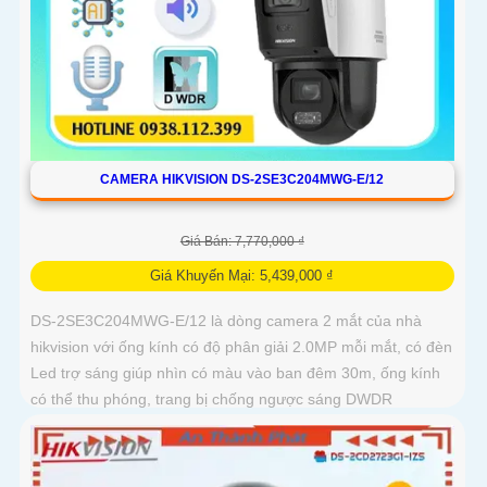
CAMERA HIKVISION DS-2SE3C204MWG-E/12
Giá Bán: 7,770,000 ₫
Giá Khuyến Mại: 5,439,000 ₫
DS-2SE3C204MWG-E/12 là dòng camera 2 mắt của nhà
hikvision với ống kính có độ phân giải 2.0MP mỗi mắt, có đèn
Led trợ sáng giúp nhìn có màu vào ban đêm 30m, ống kính
có thể thu phóng, trang bị chống ngược sáng DWDR