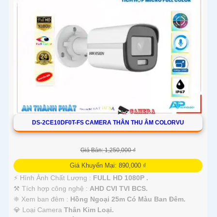
DS-2CE10DF0T-FS CAMERA THÂN THU ÂM COLORVU
Giá Bán: 1,250,000 ₫
Giá Khuyến Mại: 890,000 ₫
️⚡ Hình Ành Chất Lượng :
FULL HD 1080P .
⚒ Tích hợp công nghệ :
AHD CVI TVI BCS.
❈ Xem ban đêm :
Hồng Ngoại 25m Có Màu Ban Đêm.
💎 Loại Camera
Thân Kim Loại.