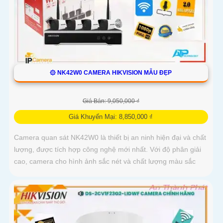
۞ NK42W0 CAMERA HIKVISION MẪU ĐẸP
Giá Bán: 9,050,000 ₫
Giá Khuyến Mại: 8,850,000 ₫
Camera quan sát NK42W0 là thiết bị an ninh hiện đại và chất
lượng, được tích hợp công nghệ mới nhất. Với độ phân giải
cao, camera cho hình ảnh sắc nét và chất lượng màu sắc