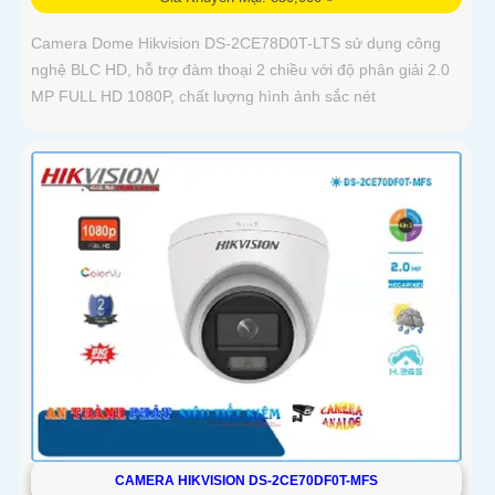
Camera Dome Hikvision DS-2CE78D0T-LTS sử dụng công
nghệ BLC HD, hỗ trợ đàm thoại 2 chiều với độ phân giải 2.0
MP FULL HD 1080P, chất lượng hình ảnh sắc nét
CAMERA HIKVISION DS-2CE70DF0T-MFS