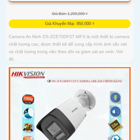
Giá Bán: 1,200,000 ₫
Giá Khuyến Mại: 850,000 ₫
Camera An Ninh DS-2CE70DF0T-MFS là một thiết bị camera
chất lượng cao, được thiết kế để cung cấp hình ảnh sắc nét
và chất lượng trong việc theo dõi và giám sát an ninh. Với
độ...