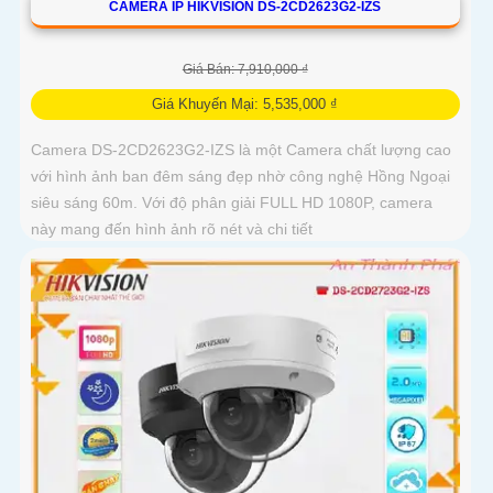
CAMERA IP HIKVISION DS-2CD2623G2-IZS
Giá Bán: 7,910,000 ₫
Giá Khuyến Mại: 5,535,000 ₫
Camera DS-2CD2623G2-IZS là một Camera chất lượng cao
với hình ảnh ban đêm sáng đẹp nhờ công nghệ Hồng Ngoại
siêu sáng 60m. Với độ phân giải FULL HD 1080P, camera
này mang đến hình ảnh rõ nét và chi tiết