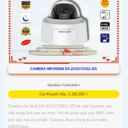
CAMERA HIKVISION DS-2CD2723G1-IZS
Giá Bán: 7,140,000 ₫
Giá Khuyến Mại: 5,285,000 ₫
Camera An Ninh DS-2CD2723G1-IZS là một Camera cao
cấp trong lĩnh vực an ninh. Với độ phân giải cao 2MP, hình
ảnh sắc nét và chi tiết. Camera được trang bị cảm biến
CMOS kích...