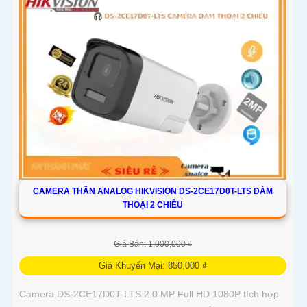
CAMERA THÂN ANALOG HIKVISION DS-2CE17D0T-LTS ĐÀM
THOẠI 2 CHIỀU
Giá Bán: 1,000,000 ₫
Giá Khuyến Mại: 850,000 ₫
Camera DS-2CE17D0T-LTS 2.0 MP Full HD 1080P tích hợp