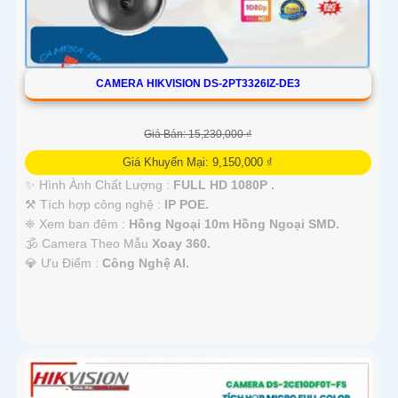
CAMERA HIKVISION DS-2PT3326IZ-DE3
Giá Bán: 15,230,000 ₫
Giá Khuyến Mại: 9,150,000 ₫
✨ Hình Ành Chất Lượng :
FULL HD 1080P .
⚒ Tích hợp công nghệ :
IP POE.
❈ Xem ban đêm :
Hồng Ngoại 10m Hồng Ngoại SMD.
🕉️ Camera Theo Mẫu
Xoay 360.
️💎 Ưu Điểm :
Công Nghệ AI.