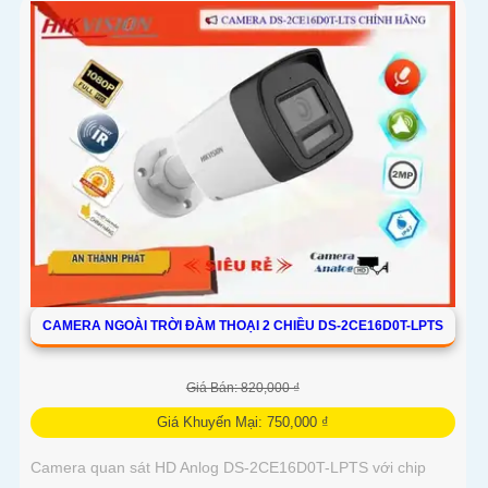
CAMERA NGOÀI TRỜI ĐÀM THOẠI 2 CHIỀU DS-2CE16D0T-LPTS
Giá Bán: 820,000 ₫
Giá Khuyến Mại: 750,000 ₫
Camera quan sát HD Anlog DS-2CE16D0T-LPTS với chip