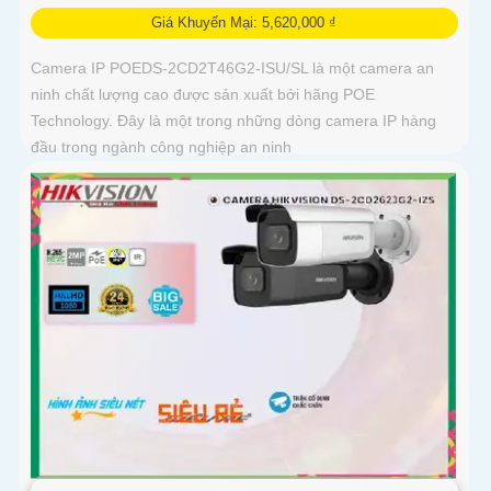
Giá Khuyến Mại: 5,620,000 ₫
Camera IP POEDS-2CD2T46G2-ISU/SL là một camera an
ninh chất lượng cao được sản xuất bởi hãng POE
Technology. Đây là một trong những dòng camera IP hàng
đầu trong ngành công nghiệp an ninh