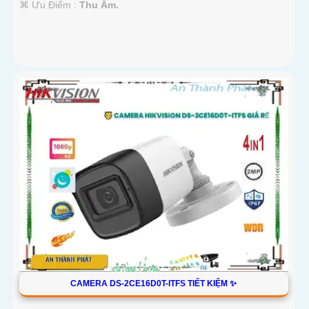
️⌘ Ưu Điểm :
Thu Âm.
CAMERA DS-2CE16D0T-ITFS TIẾT KIỆM ✨