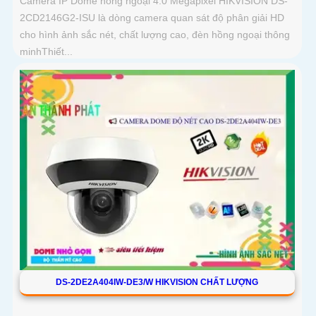
Camera IP Dome hồng ngoại 4.0 Megapixel HIKVISION DS-
2CD2146G2-ISU là dòng camera quan sát độ phân giải HD
cho hình ảnh sắc nét, chất lượng cao, đèn hồng ngoại thông
minhThiết...
DS-2DE2A404IW-DE3/W HIKVISION CHẤT LƯỢNG