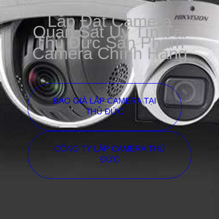
Lắp Đặt Camera
Quan Sát Uy Tín Tại
Thủ Đức Sản Phẩm
Camera Chính Hãng
BÁO GIÁ LẮP CAMERA TẠI
THỦ ĐỨC
CÔNG TY LẮP CAMERA THỦ
ĐỨC