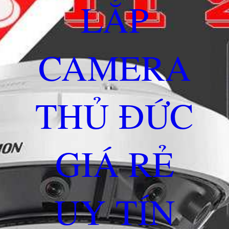
LẮP
CAMERA
THỦ ĐỨC
GIÁ RẺ
UY TÍN