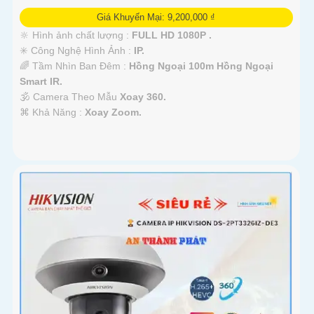
Giá Khuyến Mại: 9,200,000 ₫
🔆 Hình ảnh chất lượng :
FULL HD 1080P .
✳️ Công Nghệ Hình Ảnh :
IP.
🌈 Tầm Nhìn Ban Đêm :
Hồng Ngoại 100m Hồng Ngoại
Smart IR.
🕉️ Camera Theo Mẫu
Xoay 360.
️⌘ Khả Năng :
Xoay Zoom.