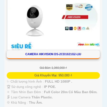
CAMERA HIKVISION DS-2CD1021G2-LIU
Giá Bán: 1,360,000 ₫
Giá Khuyến Mại: 950,000 ₫
✨ Chất lượng hình Ảnh :
FULL HD 1080P .
🏆 Sử dụng công nghệ :
IP POE.
🔅 Tầm Nhìn Ban Đêm :
Full Color 20m Có Màu Ban Ðêm.
🗜️ Loại Camera
Thân Plastic.
️💠 Khả Năng :
Thu Âm.