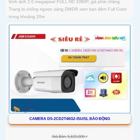
hình ảnh 2.0 megapixel FULL HD 1080P, giá phải chăng.
Trang bị chống ngược sáng DWDR xem ban đêm Full Color
trong khoảng 20m
CAMERA DS-2CD2T46G2-ISU/SL BÁO ĐỘNG
Giá Bán: 5,620,000 ₫