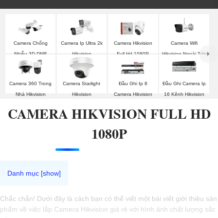
Camera Wifi
Camera Chống
Camera Ip Ultra 2k
Camera Hikvision
Hikvision Ngoài Trời
Nhiễu 3D DNR
Hikvision
Full Hd 1080P
Hikvison
Camera 360 Trong
Camera Starlight
Đầu Ghi Ip 8
Đầu Ghi Camera Ip
Nhà Hikvision
Hikvision
Camera Hikvision
16 Kênh Hikvision
CAMERA HIKVISION FULL HD
1080P
Chắc chắn! Dưới đây là cách bạn có thể viết một bài viết giới thiệu sản
phẩm về việc lắp Camera Hikvision giá rẻ với hình ảnh chất lượng sắc