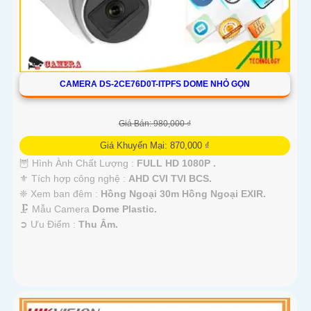
CAMERA DS-2CE76D0T-ITPFS DOME NHỎ GỌN
Giá Bán: 980,000 ₫
Giá Khuyến Mại: 870,000 ₫
🦉 Hình Ành Chất Lượng :
FULL HD 1080P .
⚜️ Tích hợp công nghệ :
AHD CVI TVI BCS.
❈ Xem ban đêm :
Hồng Ngoại 30m Hồng Ngoại EXIR.
🗜️ Mẫu Camera
Dome Plastic.
️➲ Ưu Điểm :
Thu Âm.