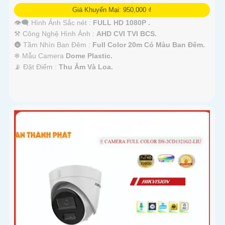
Giá Khuyến Mại: 950,000 ₫
👁️‍🗨 Hình Ảnh Sắc nét :
FULL HD 1080P .
⚒ Công Nghệ Hình Ảnh :
AHD CVI TVI BCS.
🌚 Tầm Nhìn Ban Đêm :
Full Color 20m Có Màu Ban Ðêm.
❄ Mẫu Camera
Dome Plastic.
️📡 Đặt Điểm :
Thu Âm Và Loa.