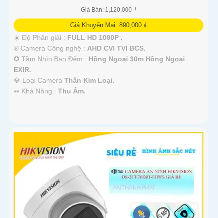
Giá Bán: 1,120,000 ₫
Giá Khuyến Mại: 890,000 ₫
☀️ Độ Phân giải :
FULL HD 1080P .
®️ Camera Công nghệ :
AHD CVI TVI BCS.
✪ Tầm Nhìn Ban Đêm :
Hồng Ngoại 30m Hồng Ngoại
EXIR.
💎 Loại Camera
Thân Kim Loại.
️↭ Khả Năng :
Thu Âm.