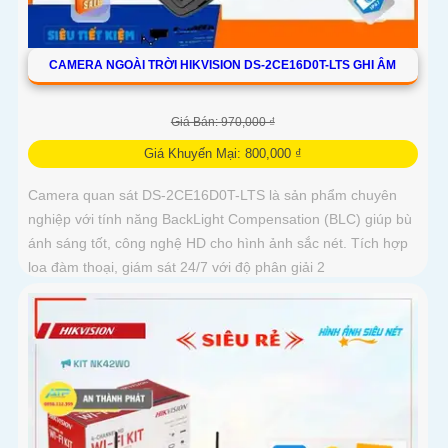
CAMERA NGOÀI TRỜI HIKVISION DS-2CE16D0T-LTS GHI ÂM
Giá Bán: 970,000 ₫
Giá Khuyến Mại: 800,000 ₫
Camera quan sát DS-2CE16D0T-LTS là sản phẩm chuyên
nghiệp với tính năng BackLight Compensation (BLC) giúp bù
ánh sáng tốt, công nghệ HD cho hình ảnh sắc nét. Tích hợp
loa đàm thoại, giám sát 24/7 với độ phân giải 2