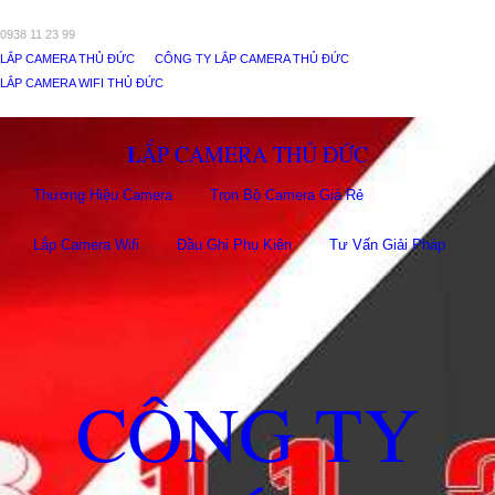
0938 11 23 99
LẮP CAMERA THỦ ĐỨC
CÔNG TY LẮP CAMERA THỦ ĐỨC
LẮP CAMERA WIFI THỦ ĐỨC
LẮP CAMERA THỦ ĐỨC
Thương Hiệu Camera
Trọn Bộ Camera Giá Rẻ
Lắp Camera Wifi
Đầu Ghi Phụ Kiên
Tư Vấn Giải Pháp
CÔNG TY