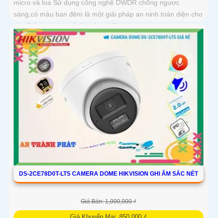
micro và loa Sử dụng công nghệ DWDR chống ngược
sáng,có màu ban đêm là một giải pháp an ninh toàn diện cho
gia đình, cơ quan và doanh nghiệp
DS-2CE78D0T-LTS CAMERA DOME HIKVISION GHI ÂM SẮC NÉT
Giá Bán: 1,000,000 ₫
Giá Khuyến Mại: 850,000 ₫