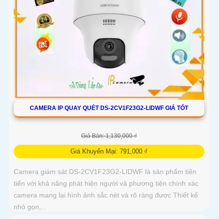
CAMERA IP QUAY QUÉT DS-2CV1F23G2-LIDWF GIÁ TỐT
Giá Bán: 1,130,000 ₫
Giá Khuyến Mại: 791,000 ₫
Camera giám sát DS-2CV1F23G2-LIDWF là sản phẩm tiên
tiến với khả năng phát hiện người và phương tiện chính xác
camera mang lại hình ảnh sắc nét và rõ ràng được Thiết kế
nhỏ gọn,...