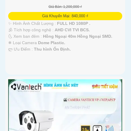
Giá Bán: 1,200,000 ₫
Giá Khuyến Mại: 840,000 ₫
✨ Hình Ành Chất Lượng :
FULL HD 1080P .
🕉️ Tích hợp công nghệ :
AHD CVI TVI BCS.
🌜 Xem ban đêm :
Hồng Ngoại 40m Hồng Ngoại SMD.
❄ Loại Camera
Dome Plastic.
️ლ Ưu Điểm :
Thu hình Ổn Định.