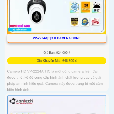
VP-2224A|T|C ❂ CAMERA DOME
Giá Bán: 924,000 ₫
Giá Khuyến Mại: 646,800 ₫
Camera HD VP-2224A|T|C là một dòng camera hiện đại
được thiết kế để cung cấp hình ảnh chất lượng cao và giải
pháp an ninh hiệu quả. Camera này được trang bị một cảm
biến hình ảnh...