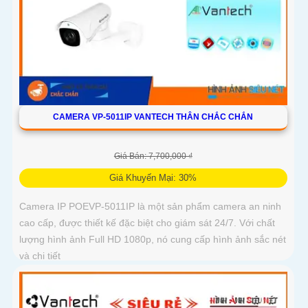
CAMERA VP-5011IP VANTECH THÂN CHẮC CHẮN
Giá Bán: 7,700,000 ₫
Giá Khuyến Mại: 30%
Camera IP POEVP-5011IP là một sản phẩm camera an ninh
cao cấp, được thiết kế đặc biệt cho giám sát 24/7. Với chất
lượng hình ảnh Full HD 1080p, nó cung cấp hình ảnh sắc nét
và chi tiết