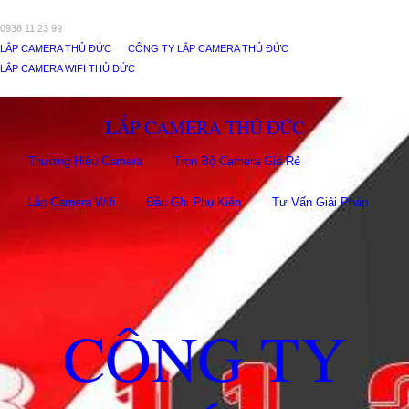
0938 11 23 99
LẮP CAMERA THỦ ĐỨC
CÔNG TY LẮP CAMERA THỦ ĐỨC
LẮP CAMERA WIFI THỦ ĐỨC
LẮP CAMERA THỦ ĐỨC
Thương Hiệu Camera
Trọn Bộ Camera Giá Rẻ
Lắp Camera Wifi
Đầu Ghi Phụ Kiên
Tư Vấn Giải Pháp
CÔNG TY