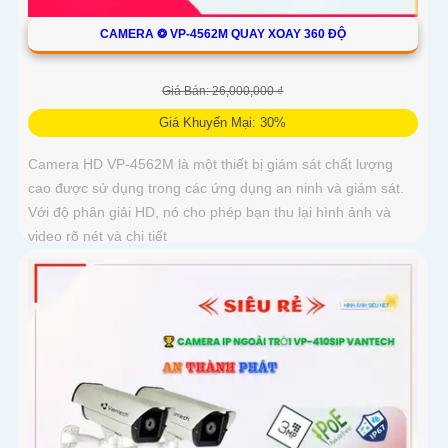
CAMERA ❂ VP-4562M QUAY XOAY 360 ĐỘ
Giá Bán: 26,000,000 ₫
Giá Khuyến Mại: 30%
Camera HD VP-4562M là một thiết bị giám sát chất lượng
cao được sử dụng trong các ứng dụng an ninh và giám sát.
Với độ phân giải HD, nó cho phép bạn thu lại hình ảnh và
video rõ nét và chi tiết