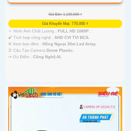
Giá Bán: 1,100,000 ₫
Giá Khuyến Mại: 770,000 ₫
🔅 Hình Ành Chất Lượng :
FULL HD 1080P .
🌠 Tích hợp công nghệ :
AHD CVI TVI BCS.
❈ Xem ban đêm :
Hồng Ngoại 30m Led Array.
♊ Cấu Tạo Camera
Dome Plastic.
️⇝ Ưu Điểm :
Công Nghệ AI.