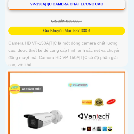
VP-150A|T|C CAMERA CHẤT LƯỢNG CAO
Giá Bán: 839,000 ₫
Giá Khuyến Mại: 587,300 ₫
Camera HD VP-150A|T|C là một dòng camera chất lượng
cao, được thiết kế để cung cấp hình ảnh sắc nét và chuyển
động mượt mà. Camera HD VP-150A|T|C có độ phân giải
cao, với khả...