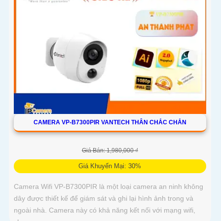
CAMERA VP-B7300PIR VANTECH THÂN CHẮC CHẮN
Giá Bán: 1,980,000 ₫
Giá Khuyến Mại: 30%
Camera Wifi VP-B7300PIR là một loại camera an ninh không
dây được thiết kế để giám sát và ghi lại hình ảnh trong và
ngoài nhà. Camera này có khả năng kết nối với mạng wifi,