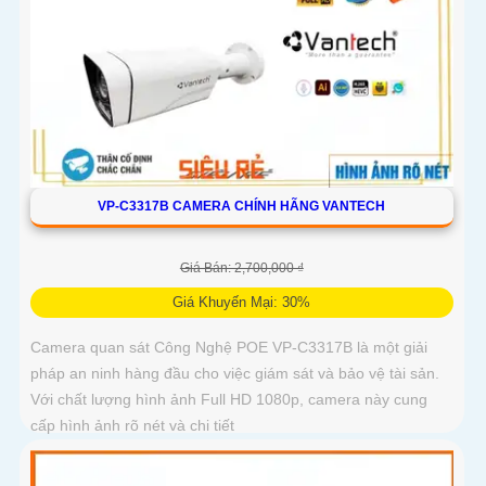
VP-C3317B CAMERA CHÍNH HÃNG VANTECH
Giá Bán: 2,700,000 ₫
Giá Khuyến Mại: 30%
Camera quan sát Công Nghệ POE VP-C3317B là một giải
pháp an ninh hàng đầu cho việc giám sát và bảo vệ tài sản.
Với chất lượng hình ảnh Full HD 1080p, camera này cung
cấp hình ảnh rõ nét và chi tiết