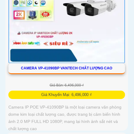
CAMERA VP-41090BP VANTECH CHẤT LƯỢNG CAO
Giá Bán: 6,496,000 ₫
Giá Khuyến Mại: 6,496,000 ₫
Camera IP POE VP-41090BP là một loại camera văn phòng
dome kim loại chất lượng cao, được trang bị cảm biến hình
ảnh 2.0 MP FULL HD 1080P, mang lại hình ảnh sắt nét và
chất lượng cao