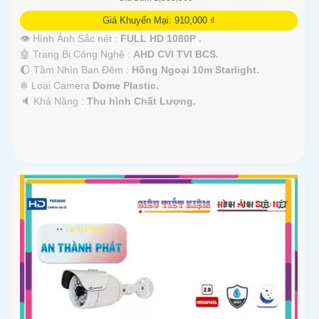
Giá Khuyến Mại: 910,000 ₫
👁 Hình Ảnh Sắc nét :
FULL HD 1080P .
🤖️ Trang Bị Công Nghệ :
AHD CVI TVI BCS.
🌔 Tầm Nhìn Ban Đêm :
Hồng Ngoại 10m Starlight.
❄ Loại Camera
Dome Plastic.
️🔈 Khả Năng :
Thu hình Chất Lượng.