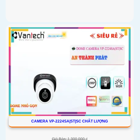
CAMERA VP-2224SA|ST|SC CHẤT LƯỢNG
Giá Bán: 1,300,000 ₫