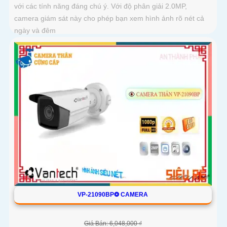
với các tính năng đáng chú ý. Với độ phân giải 2.0MP,
camera giám sát này cho phép bạn xem hình ảnh rõ nét cả
ngày và đêm
VP-21090BP❂ CAMERA
Giá Bán: 6,048,000 ₫