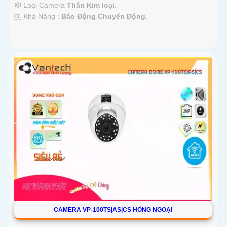
🕸️ Loại Camera
Thân Kim loại.
️🆑 Khả Năng :
Báo Động Chuyển Động.
CAMERA VP-100TS|AS|CS HỒNG NGOẠI