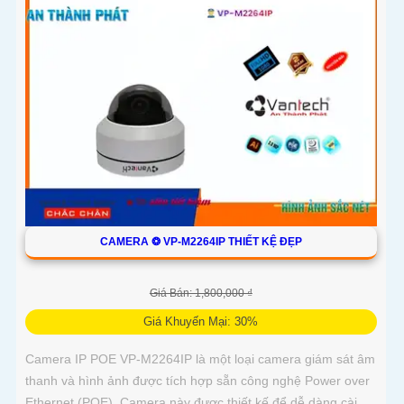
CAMERA ❂ VP-M2264IP THIẾT KỆ ĐẸP
Giá Bán: 1,800,000 ₫
Giá Khuyến Mại: 30%
Camera IP POE VP-M2264IP là một loại camera giám sát âm
thanh và hình ảnh được tích hợp sẵn công nghệ Power over
Ethernet (POE). Camera này được thiết kế để dễ dàng cài