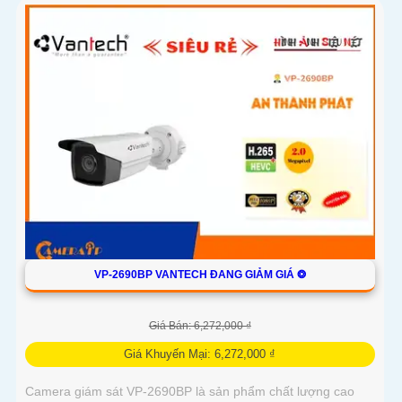
VP-2690BP VANTECH ĐANG GIẢM GIÁ ❂
Giá Bán: 6,272,000 ₫
Giá Khuyến Mại: 6,272,000 ₫
Camera giám sát VP-2690BP là sản phẩm chất lượng cao