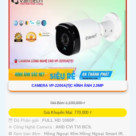
CAMERA VP-2200A|T|C HÌNH ẢNH 2.0MP
Giá Bán: 1,100,000 ₫
Giá Khuyến Mại: 770,000 ₫
🦉 Độ Phân giải :
FULL HD 1080P .
✳️ Công Nghệ Camera :
AHD CVI TVI BCS.
❂ Xem ban đêm :
Hồng Ngoại 40m Hồng Ngoại Smart IR.