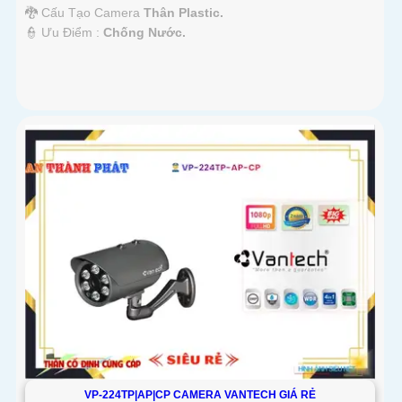
🐉️ Cấu Tạo Camera
Thân Plastic.
️👮 Ưu Điểm :
Chống Nước.
VP-224TP|AP|CP CAMERA VANTECH GIÁ RẺ