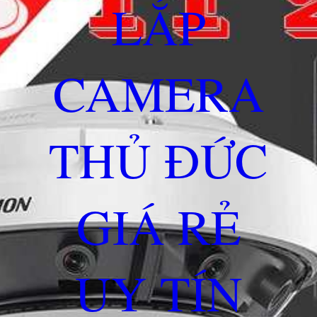
LẮP
CAMERA
THỦ ĐỨC
GIÁ RẺ
UY TÍN