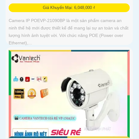
Giá Khuyến Mại: 6,048,000 ₫
Camera IP POEVP-21090BP là một sản phẩm camera an
ninh thế hệ mới được thiết kế để mang lại sự an toàn và chất
lượng hình ảnh tuyệt vời. Với chức năng POE (Power over
Ethernet),...