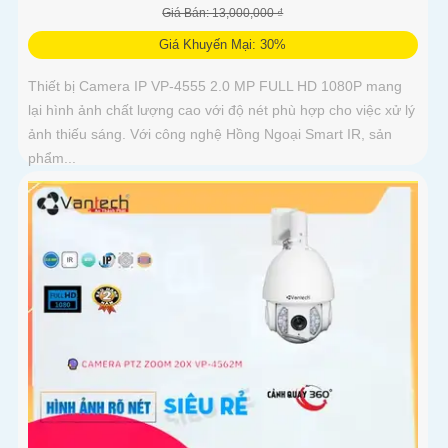
Giá Bán: 13,000,000 ₫
Giá Khuyến Mại: 30%
Thiết bị Camera IP VP-4555 2.0 MP FULL HD 1080P mang
lại hình ảnh chất lượng cao với độ nét phù hợp cho việc xử lý
ảnh thiếu sáng. Với công nghệ Hồng Ngoại Smart IR, sản
phẩm...