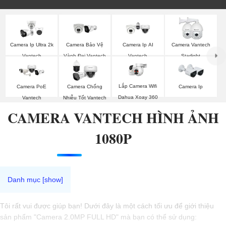
Camera Ip Ultra 2k
Camera Bảo Vệ
Camera Ip AI
Camera Vantech
Vantech
Vành Đai Vantech
Vantech
Starlight
Lắp Camera Wifi
Camera PoE
Camera Chống
Camera Ip
Dahua Xoay 360
Vantech
Nhiễu Tốt Vantech
CAMERA VANTECH HÌNH ẢNH
1080P
Tôi rất vui được giúp bạn! Dưới đây là một cách tối ưu để giới thiệu
sản phẩm "Camera 2.0MP FULL HD" mà bạn có thể sử dụng: