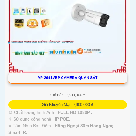
VP-2691VBP CAMERA QUAN SÁT
Giá Bán: 9,800,000 ₫
Giá Khuyến Mại: 9,800,000 ₫
🔆 Chất lượng hình Ảnh :
FULL HD 1080P .
✳️ Sử dụng công nghệ :
IP POE.
⭐ Tầm Nhìn Ban Đêm :
Hồng Ngoại 80m Hồng Ngoại
Smart IR.