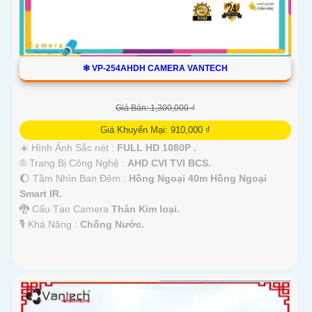
❇ VP-254AHDH CAMERA VANTECH
Giá Bán: 1,300,000 ₫
Giá Khuyến Mại: 910,000 ₫
☀️ Hình Ảnh Sắc nét :
FULL HD 1080P .
®️ Trang Bị Công Nghệ :
AHD CVI TVI BCS.
🌔 Tầm Nhìn Ban Đêm :
Hồng Ngoại 40m Hồng Ngoại
Smart IR.
🐉️ Cấu Tạo Camera
Thân Kim loại.
️🎙 Khả Năng :
Chống Nước.