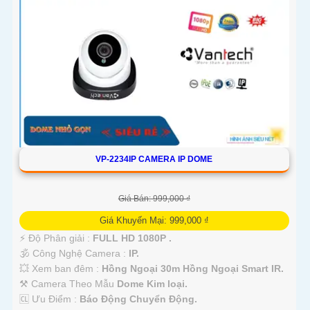
cho công trình.
VP-2234IP CAMERA IP DOME
Giá Bán: 999,000 ₫
Giá Khuyến Mại: 999,000 ₫
'
️⚡ Độ Phân giải :
FULL HD 1080P .
🕉️ Công Nghệ Camera :
IP.
💥 Xem ban đêm :
Hồng Ngoại 30m Hồng Ngoại Smart IR.
⚒ Camera Theo Mẫu
Dome Kim loại.
️🆑 Ưu Điểm :
Báo Động Chuyển Động.