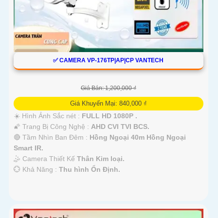
✅ CAMERA VP-176TP|AP|CP VANTECH
Giá Bán: 1,200,000 ₫
Giá Khuyến Mại: 840,000 ₫
☀️ Hình Ảnh Sắc nét :
FULL HD 1080P .
🌠 Trang Bị Công Nghệ :
AHD CVI TVI BCS.
🔴 Tầm Nhìn Ban Đêm :
Hồng Ngoại 40m Hồng Ngoại
Smart IR.
🤹 Camera Thiết Kế
Thân Kim loại.
️💮 Khả Năng :
Thu hình Ổn Định.