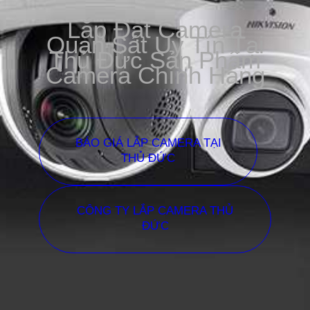
Lắp Đặt Camera
Quan Sát Uy Tín Tại
Thủ Đức Sản Phẩm
Camera Chính Hãng
BÁO GIÁ LẮP CAMERA TẠI
THỦ ĐỨC
CÔNG TY LẮP CAMERA THỦ
ĐỨC