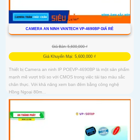
CAMERA AN NINH VANTECH VP-4690BP GIÁ RẺ
Giá Bán: 5,600,000 ₫
Giá Khuyến Mại: 5,600,000 ₫
Thiết bị Camera an ninh IP POEVP-4690BP là một sản phẩm
mạnh mẽ vượt trội so với CMOS trong việc tái tạo màu sắc
chân thực. Với khả năng xem ban đêm bằng công nghệ
Hồng Ngoại 80m...