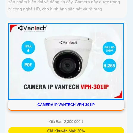
sản phẩm hiện đại và đáng tin cậy. Camera này được trang
bị công nghệ HD, cho hình ảnh sắc nét và rõ ràng
CAMERA IP VANTECH VPH-301IP
Giá Bán: 2,300,000 ₫
Giá Khuyến Mại: 30%