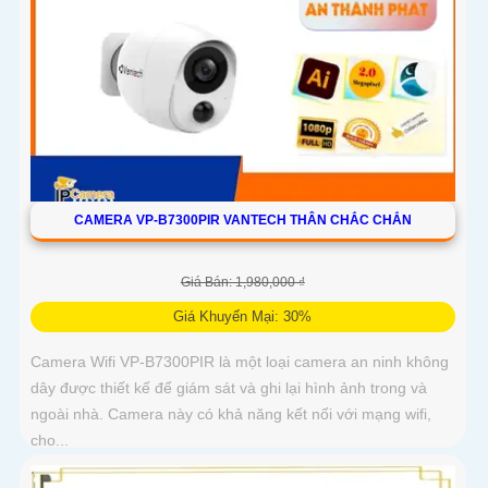
CAMERA VP-B7300PIR VANTECH THÂN CHẮC CHẮN
Giá Bán: 1,980,000 ₫
Giá Khuyến Mại: 30%
Camera Wifi VP-B7300PIR là một loại camera an ninh không
dây được thiết kế để giám sát và ghi lại hình ảnh trong và
ngoài nhà. Camera này có khả năng kết nối với mạng wifi,
cho...