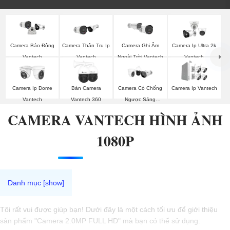
Camera Thân Trụ Ip
Camera Ghi Âm
Camera Ip Ultra 2k
Camera Báo Động
Vantech
Ngoài Trời Vantech
Vantech
Vantech
Camera Ip Dome
Bán Camera
Camera Có Chống
Camera Ip Vantech
Vantech
Vantech 360
Ngược Sáng
Vantech
CAMERA VANTECH HÌNH ẢNH
1080P
Tôi rất vui được giúp bạn! Dưới đây là một cách tối ưu để giới thiệu
sản phẩm "Camera 2.0MP FULL HD" mà bạn có thể sử dụng: