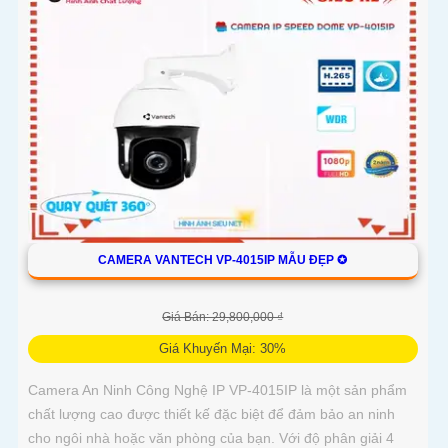
CAMERA VANTECH VP-4015IP MẪU ĐẸP ✪
Giá Bán: 29,800,000 ₫
Giá Khuyến Mại: 30%
Camera An Ninh Công Nghệ IP VP-4015IP là một sản phẩm
chất lượng cao được thiết kế đặc biệt để đảm bảo an ninh
cho ngôi nhà hoặc văn phòng của bạn. Với độ phân giải 4