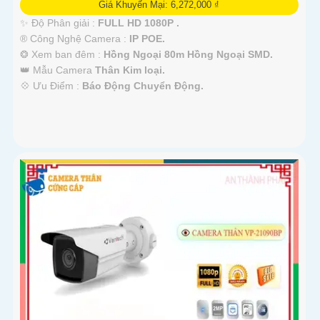
Giá Khuyến Mại: 6,272,000 ₫
✨ Độ Phân giải :
FULL HD 1080P .
®️ Công Nghệ Camera :
IP POE.
❂ Xem ban đêm :
Hồng Ngoại 80m Hồng Ngoại SMD.
👑 Mẫu Camera
Thân Kim loại.
️💠 Ưu Điểm :
Báo Động Chuyển Động.