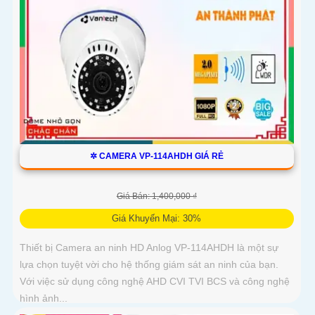
✲ CAMERA VP-114AHDH GIÁ RẺ
Giá Bán: 1,400,000 ₫
Giá Khuyến Mại: 30%
Thiết bị Camera an ninh HD Anlog VP-114AHDH là một sự
lựa chọn tuyệt vời cho hệ thống giám sát an ninh của bạn.
Với việc sử dụng công nghệ AHD CVI TVI BCS và công nghệ
hình ảnh...