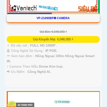
VP-21090BP❂ CAMERA
Giá Bán: 6,048,000 ₫
Giá Khuyến Mại: 6,048,000 ₫
🔅 Độ sắc nét :
FULL HD 1080P .
🤖️ Công Nghệ Sử Dụng :
IP POE.
🔦 Xem ban đêm :
Hồng Ngoại 100m Hồng Ngoại Smart
IR.
↕️ Camera Theo Mẫu
Dome Kim loại.
️📢 Ưu Điểm :
Công Nghệ AI.