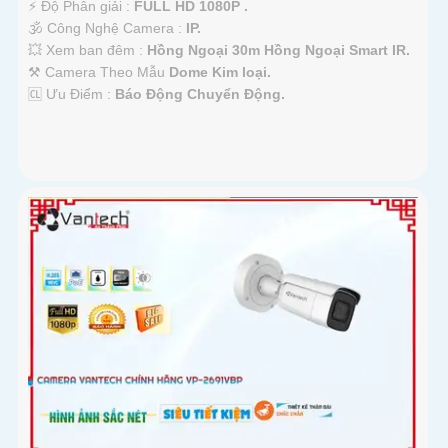
️⚡ Độ Phân giải :
FULL HD 1080P .
🕉️ Công Nghệ Camera :
IP.
💥 Xem ban đêm :
Hồng Ngoại 30m Hồng Ngoại Smart IR.
⚒ Camera Theo Mẫu
Dome Kim loại.
️🆑 Ưu Điểm :
Báo Động Chuyển Động.