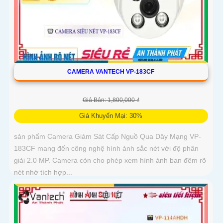
CAMERA VANTECH VP-183CF
Giá Bán: 1,800,000 ₫
Giá Khuyến Mại: 30%
sản phẩm Camera Giám Sát Cấp Nguồ Qua Dây Mạng VP-
183CF mang đến công nghệ hình ảnh sắc nét với độ phân
giải 2.0 MP. Camera còn cho phép xem hình ảnh ban đêm rõ
nét nhờ tích hợp...