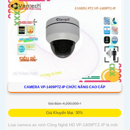
CAMERA VP-1409PTZ-IP CHỨC NĂNG CAO CẤP
Giá Bán: 4,200,000 ₫
Giá Khuyến Mại: 30%
Loại camera an ninh Công Nghệ HD VP-1409PTZ-IP là một