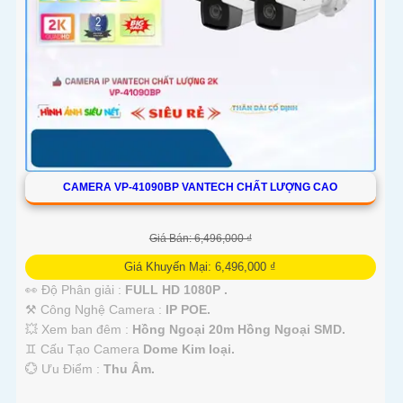
CAMERA VP-41090BP VANTECH CHẤT LƯỢNG CAO
Giá Bán: 6,496,000 ₫
Giá Khuyến Mại: 6,496,000 ₫
👀 Độ Phân giải :
FULL HD 1080P .
⚒ Công Nghệ Camera :
IP POE.
💥 Xem ban đêm :
Hồng Ngoại 20m Hồng Ngoại SMD.
♊ Cấu Tạo Camera
Dome Kim loại.
️💮 Ưu Điểm :
Thu Âm.