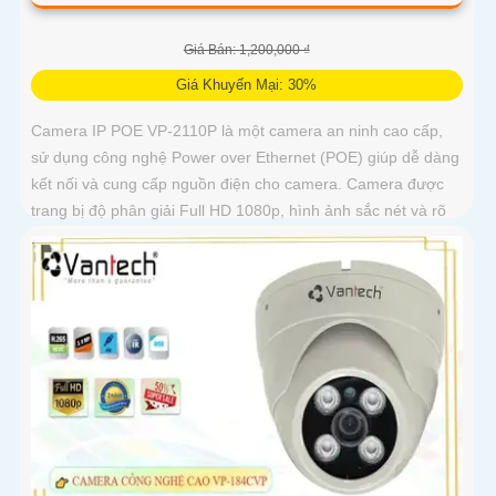
Giá Bán: 1,200,000 ₫
Giá Khuyến Mại: 30%
Camera IP POE VP-2110P là một camera an ninh cao cấp,
sử dụng công nghệ Power over Ethernet (POE) giúp dễ dàng
kết nối và cung cấp nguồn điện cho camera. Camera được
trang bị độ phân giải Full HD 1080p, hình ảnh sắc nét và rõ
ràng