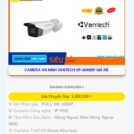
CAMERA AN NINH VANTECH VP-4690BP GIÁ RẺ
Giá Bán: 5,600,000 ₫
Giá Khuyến Mại: 5,600,000 ₫
💯 Độ Phân giải :
FULL HD 1080P .
⚙ Camera Công nghệ :
IP POE.
✪ Tầm Nhìn Ban Đêm :
Hồng Ngoại 80m Hồng Ngoại
SMD.
💢 Camera Thiết Kế
Dome Kim loại.