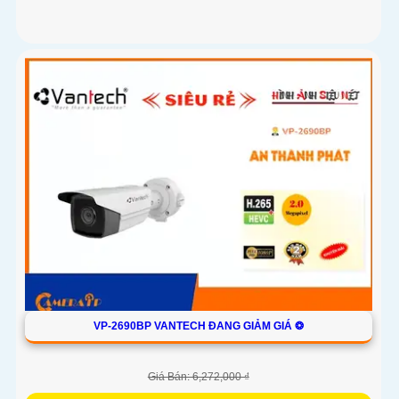
VP-2690BP VANTECH ĐANG GIẢM GIÁ ❂
Giá Bán: 6,272,000 ₫