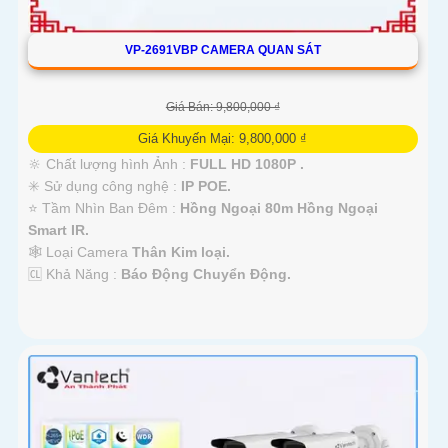
VP-2691VBP CAMERA QUAN SÁT
Giá Bán: 9,800,000 ₫
Giá Khuyến Mại: 9,800,000 ₫
🔆 Chất lượng hình Ảnh :
FULL HD 1080P .
✳️ Sử dụng công nghệ :
IP POE.
⭐ Tầm Nhìn Ban Đêm :
Hồng Ngoại 80m Hồng Ngoại
Smart IR.
🕸️ Loại Camera
Thân Kim loại.
️🆑 Khả Năng :
Báo Động Chuyển Động.