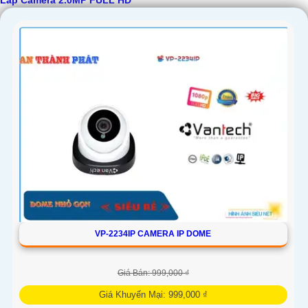
Lắp Camera 2.0MP FULL HD
cho công trình.
VP-2234IP CAMERA IP DOME
'
Giá Bán: 999,000 ₫
Giá Khuyến Mại: 999,000 ₫