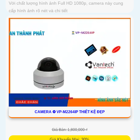
Với chất lượng hình ảnh Full HD 1080p, camera này cung
cấp hình ảnh rõ nét và chi tiết
CAMERA ❂ VP-M2264IP THIẾT KỆ ĐẸP
Giá Bán: 1,800,000 ₫
Giá Khuyến Mại: 30%