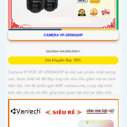
CAMERA VP-2R0842HP
Giá Bán: 64,960,000 ₫
Giá Khuyến Mại: 30%
Camera IP POE VP-2R0842HP là một sản phẩm chất lượng
cao, được thiết kế để đáp ứng các nhu cầu giám sát an ninh
hiện đại. Với độ phân giải 4MP, camera này cung cấp hình
ảnh sắc nét và chi tiết, giúp bạn quan sát mọi sự kiện một
cách rõ ràng