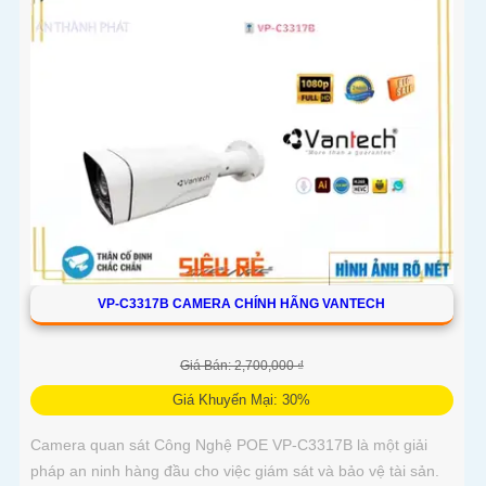
VP-C3317B CAMERA CHÍNH HÃNG VANTECH
Giá Bán: 2,700,000 ₫
Giá Khuyến Mại: 30%
Camera quan sát Công Nghệ POE VP-C3317B là một giải
pháp an ninh hàng đầu cho việc giám sát và bảo vệ tài sản.