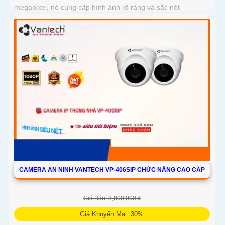
megapixel, nó cung cấp hình ảnh rõ ràng và sắc nét
CAMERA AN NINH VANTECH VP-406SIP CHỨC NĂNG CAO CẤP
Giá Bán: 3,800,000 ₫
Giá Khuyến Mại: 30%