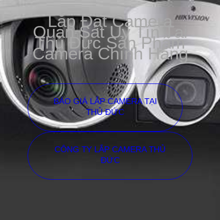
Lắp Đặt Camera
Quan Sát Uy Tín Tại
Thủ Đức Sản Phẩm
Camera Chính Hãng
BÁO GIÁ LẮP CAMERA TẠI
THỦ ĐỨC
CÔNG TY LẮP CAMERA THỦ
ĐỨC