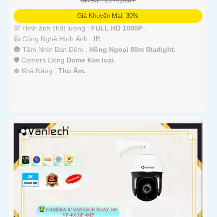
Giá Bán: 2,770,000 ₫
Giá Khuyến Mại: 30%
💯 Hình ảnh chất lượng :
FULL HD 1080P .
👍 Công Nghệ Hình Ảnh :
IP.
🌚 Tầm Nhìn Ban Đêm :
Hồng Ngoại 80m Starlight.
🛡 Camera Dòng
Dome Kim loại.
️♚ Khả Năng :
Thu Âm.