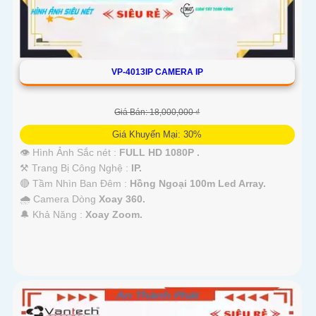
VP-4013IP CAMERA IP
Giá Bán: 18,000,000 ₫
Giá Khuyến Mại: 30%
👁 Hình Ảnh Sắc nét :
FULL HD 1080P .
⚒ Trang Bị Công Nghệ :
IP.
🔴 Tầm Nhìn Ban Đêm :
Hồng Ngoại 100m Led Array.
🌧️ Camera Dòng
Xoay 360.
️🔔 Khả Năng :
Xoay Zoom.