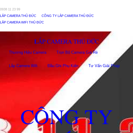
0938 11 23 99
LẮP CAMERA THỦ ĐỨC
CÔNG TY LẮP CAMERA THỦ ĐỨC
LẮP CAMERA WIFI THỦ ĐỨC
LẮP CAMERA THỦ ĐỨC
Thương Hiệu Camera
Trọn Bộ Camera Giá Rẻ
Lắp Camera Wifi
Đầu Ghi Phụ Kiên
Tư Vấn Giải Pháp
CÔNG TY