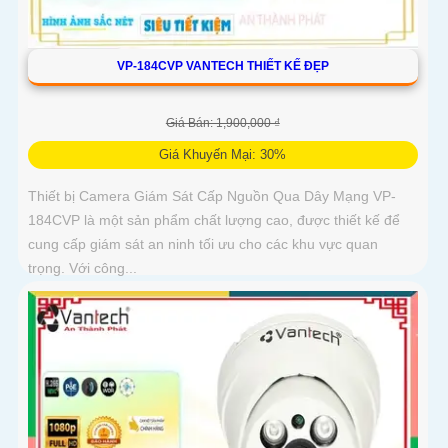
VP-184CVP VANTECH THIẾT KẾ ĐẸP
Giá Bán: 1,900,000 ₫
Giá Khuyến Mại: 30%
Thiết bị Camera Giám Sát Cấp Nguồn Qua Dây Mạng VP-
184CVP là một sản phẩm chất lượng cao, được thiết kế để
cung cấp giám sát an ninh tối ưu cho các khu vực quan
trọng. Với công...