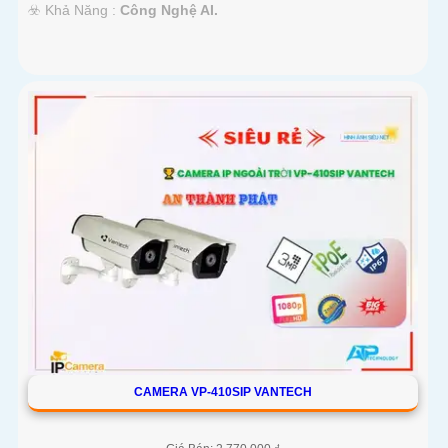
️☣️ Khả Năng :
Công Nghệ AI.
CAMERA VP-410SIP VANTECH