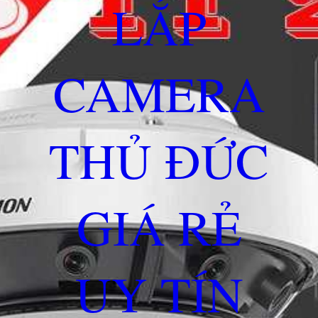
LẮP
CAMERA
THỦ ĐỨC
GIÁ RẺ
UY TÍN