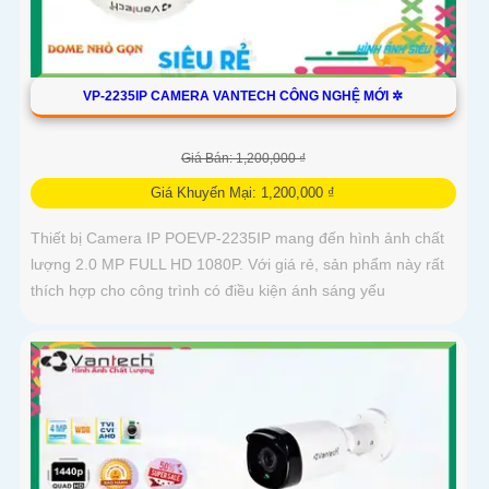
VP-2235IP CAMERA VANTECH CÔNG NGHỆ MỚI ✲
Giá Bán: 1,200,000 ₫
Giá Khuyến Mại: 1,200,000 ₫
Thiết bị Camera IP POEVP-2235IP mang đến hình ảnh chất
lượng 2.0 MP FULL HD 1080P. Với giá rẻ, sản phẩm này rất
thích hợp cho công trình có điều kiện ánh sáng yếu