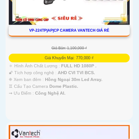
VP-224TP|AP|CP CAMERA VANTECH GIÁ RẺ
Giá Bán: 1,100,000 ₫
Giá Khuyến Mại: 770,000 ₫
🔅 Hình Ành Chất Lượng :
FULL HD 1080P .
🌠 Tích hợp công nghệ :
AHD CVI TVI BCS.
❈ Xem ban đêm :
Hồng Ngoại 30m Led Array.
♊ Cấu Tạo Camera
Dome Plastic.
️⇝ Ưu Điểm :
Công Nghệ AI.