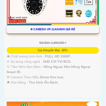
✲ CAMERA VP-114AHDH GIÁ RẺ
Giá Bán: 1,400,000 ₫
Giá Khuyến Mại: 30%
👁 Chất lượng hình Ảnh :
FULL HD 1080P .
✳️ Sử dụng công nghệ :
AHD CVI TVI BCS.
💡 Tầm Nhìn Ban Đêm :
Hồng Ngoại 30m Hồng Ngoại
Smart IR.
⚒ Camera Theo Mẫu
Dome Kim loại.
️🔔 Khả Năng :
Thu hình Ổn Định.