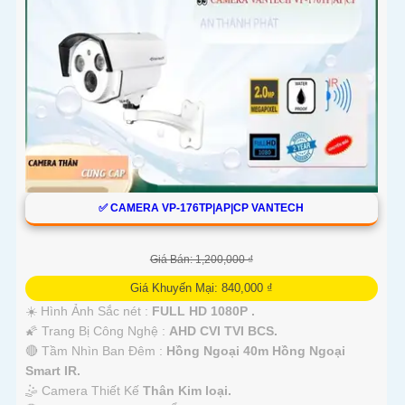
✅ CAMERA VP-176TP|AP|CP VANTECH
Giá Bán: 1,200,000 ₫
Giá Khuyến Mại: 840,000 ₫
☀️ Hình Ảnh Sắc nét :
FULL HD 1080P .
🌠 Trang Bị Công Nghệ :
AHD CVI TVI BCS.
🔴 Tầm Nhìn Ban Đêm :
Hồng Ngoại 40m Hồng Ngoại
Smart IR.
🤹 Camera Thiết Kế
Thân Kim loại.