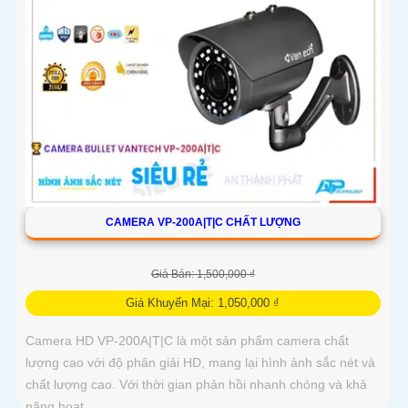
CAMERA VP-200A|T|C CHẤT LƯỢNG
Giá Bán: 1,500,000 ₫
Giá Khuyến Mại: 1,050,000 ₫
Camera HD VP-200A|T|C là một sản phẩm camera chất
lượng cao với độ phân giải HD, mang lại hình ảnh sắc nét và
chất lượng cao. Với thời gian phản hồi nhanh chóng và khả
năng hoạt...