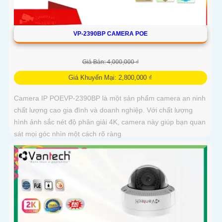
VP-2390BP CAMERA POE
Giá Bán: 4,000,000 ₫
Giá Khuyến Mại: 2,800,000 ₫
Camera IP POEVP-2390BP là một sản phẩm camera an ninh
chất lượng cao gia đình và doanh nghiệp. Với chất lượng
hình ảnh sắc nét độ phân giải 4K, camera này giúp bạn quan
sát mọi góc nhìn một cách rõ ràng