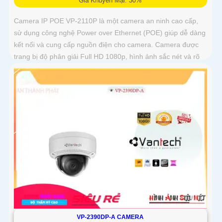
Giá Khuyến Mại: 30%
Camera IP POE VP-2110P là một camera an ninh cao cấp,
sử dụng công nghệ Power over Ethernet (POE) giúp dễ dàng
kết nối và cung cấp nguồn điện cho camera. Camera được
trang bị độ phân giải Full HD 1080p, hình ảnh sắc nét và rõ
ràng
VP-2390DP-A CAMERA