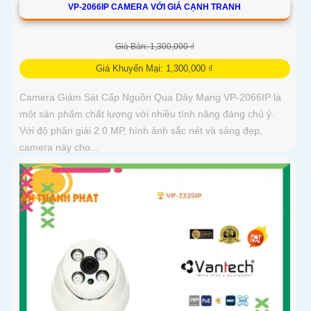
VP-2066IP CAMERA VỚI GIÁ CẠNH TRANH
Giá Bán: 1,300,000 ₫
Giá Khuyến Mại: 1,300,000 ₫
Camera Giám Sát Cấp Nguồn Qua Dây Mạng VP-2066IP là
một sản phẩm chất lượng với nhiều tính năng đáng chú ý.
Với độ phân giải 2.0 MP, hình ảnh sắc nét và sáng đẹp,
camera này cho...