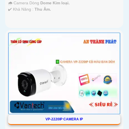
🌧️ Camera Dòng
Dome Kim loại.
️✔️ Khả Năng :
Thu Âm.
VP-2220IP CAMERA IP