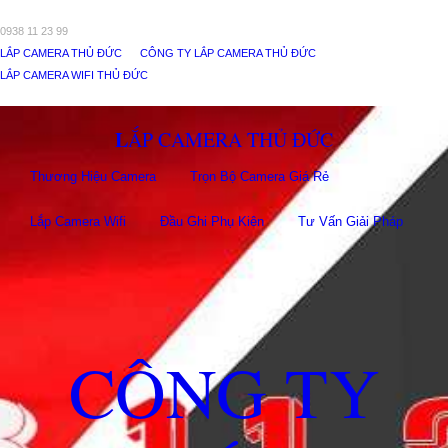
0938 11 23 99
LẮP CAMERA THỦ ĐỨC
CÔNG TY LẮP CAMERA THỦ ĐỨC
LẮP CAMERA WIFI THỦ ĐỨC
LẮP CAMERA THỦ ĐỨC
Thương Hiệu Camera
Trọn Bộ Camera Giá Rẻ
Lắp Camera Wifi
Đầu Ghi Phụ Kiên
Tư Vấn Giải Pháp
CÔNG TY