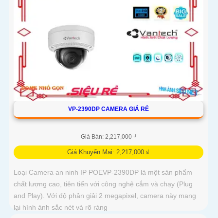
VP-2390DP CAMERA GIÁ RẺ
Giá Bán: 2,217,000 ₫
Giá Khuyến Mại: 2,217,000 ₫
Loại Camera an ninh IP POEVP-2390DP là một sản phẩm
chất lượng cao, tiên tiến với công nghệ cắm và chạy (Plug
and Play). Với độ phân giải 2 megapixel, camera này mang
lại hình ảnh sắc nét và rõ ràng