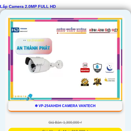
cho công trình.
Lắp Camera 2.0MP FULL HD
'
❇ VP-254AHDH CAMERA VANTECH
Giá Bán: 1,300,000 ₫