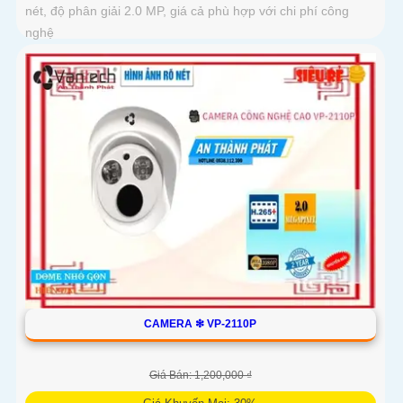
nét, độ phân giải 2.0 MP, giá cả phù hợp với chi phí công
nghệ
CAMERA ❇ VP-2110P
Giá Bán: 1,200,000 ₫