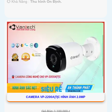
️💮 Khả Năng :
Thu hình Ổn Định.
CAMERA VP-2200A|T|C HÌNH ẢNH 2.0MP
Giá Bán: 1,100,000 ₫