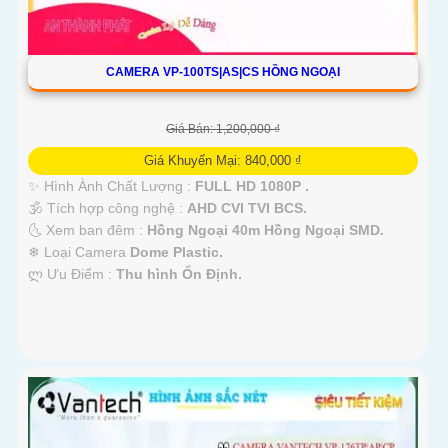
CAMERA VP-100TS|AS|CS HỒNG NGOẠI
Giá Bán: 1,200,000 ₫
Giá Khuyến Mại: 840,000 ₫
✨ Hình Ành Chất Lượng :
FULL HD 1080P .
🕉️ Tích hợp công nghệ :
AHD CVI TVI BCS.
🌜 Xem ban đêm :
Hồng Ngoại 40m Hồng Ngoại SMD.
❄ Loại Camera
Dome Plastic.
️ლ Ưu Điểm :
Thu hình Ổn Định.