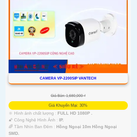
CAMERA VP-2200SIP VANTECH
Giá Bán: 1,680,000 ₫
Giá Khuyến Mại: 30%
🔆 Hình ảnh chất lượng :
FULL HD 1080P .
🌠 Công Nghệ Hình Ảnh :
IP.
🌈 Tầm Nhìn Ban Đêm :
Hồng Ngoại 10m Hồng Ngoại
SMD.