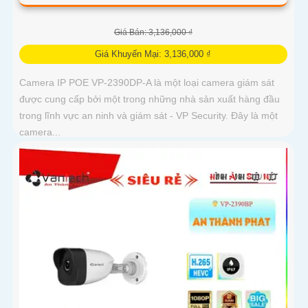
Giá Bán: 3,136,000 ₫
Giá Khuyến Mại: 3,136,000 ₫
Camera IP POE VP-2390DP-A là một loại camera giám sát
được cung cấp bởi một trong những nhà sản xuất hàng đầu
trong lĩnh vực an ninh và giám sát - VP Security. Đây là một
camera...