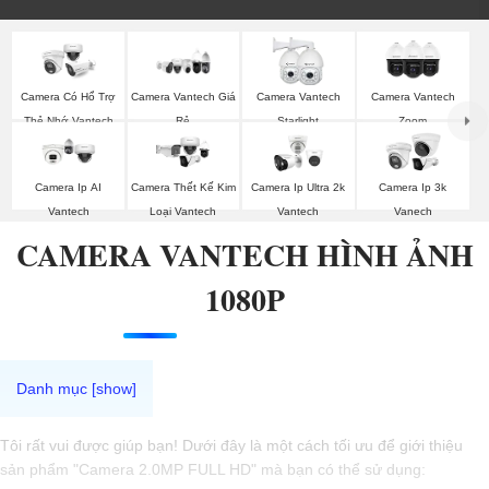
Camera Có Hổ Trợ
Camera Vantech Giá
Camera Vantech
Camera Vantech
Thẻ Nhớ Vantech
Rẻ
Starlight
Zoom
Camera Ip AI
Camera Thết Kế Kim
Camera Ip Ultra 2k
Camera Ip 3k
Vantech
Loại Vantech
Vantech
Vanech
CAMERA VANTECH HÌNH ẢNH
1080P
Tôi rất vui được giúp bạn! Dưới đây là một cách tối ưu để giới thiệu
sản phẩm "Camera 2.0MP FULL HD" mà bạn có thể sử dụng: