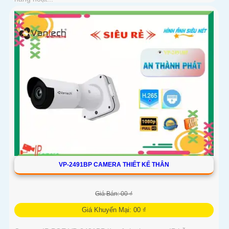
VP-2491BP CAMERA THIẾT KẾ THÂN
Giá Bán: 00 ₫
Giá Khuyến Mại: 00 ₫