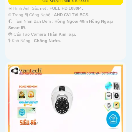
Giá Khuyến Mại: 910,000 ₫
☀️ Hình Ảnh Sắc nét :
FULL HD 1080P .
®️ Trang Bị Công Nghệ :
AHD CVI TVI BCS.
🌔 Tầm Nhìn Ban Đêm :
Hồng Ngoại 40m Hồng Ngoại
Smart IR.
🐉️ Cấu Tạo Camera
Thân Kim loại.
️🎙 Khả Năng :
Chống Nước.