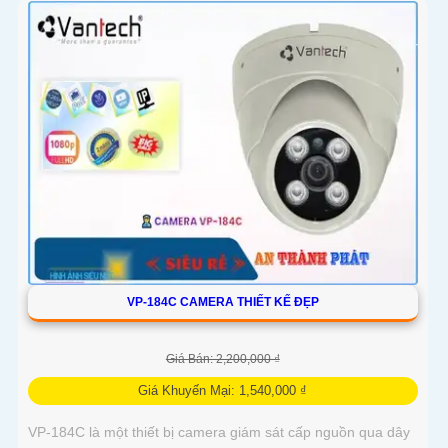
VP-184C CAMERA THIẾT KẾ ĐẸP
Giá Bán: 2,200,000 ₫
Giá Khuyến Mại: 1,540,000 ₫
VP-184C là một thiết bị camera giám sát cấp nguồn qua dây