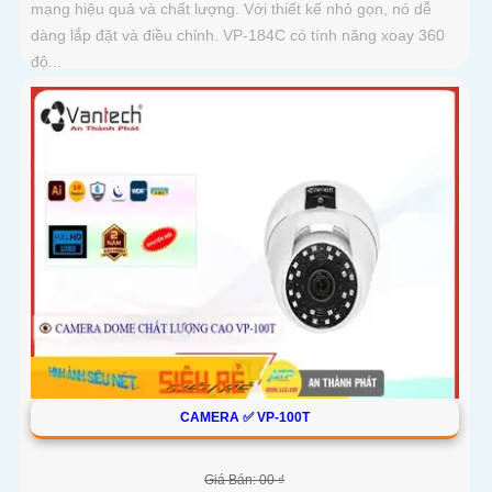
mạng hiệu quả và chất lượng. Với thiết kế nhỏ gọn, nó dễ
dàng lắp đặt và điều chỉnh. VP-184C có tính năng xoay 360
độ...
CAMERA ✅ VP-100T
Giá Bán: 00 ₫