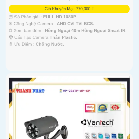
Giá Khuyến Mại: 770,000 ₫
🦉 Độ Phân giải :
FULL HD 1080P .
✳️ Công Nghệ Camera :
AHD CVI TVI BCS.
❂ Xem ban đêm :
Hồng Ngoại 40m Hồng Ngoại Smart IR.
🐉️ Cấu Tạo Camera
Thân Plastic.
️👮 Ưu Điểm :
Chống Nước.