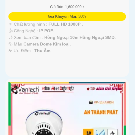
Giá Bán: 1,600,000 ₫
Giá Khuyến Mại: 30%
🔅 Chất lượng hình :
FULL HD 1080P .
👍 Công Nghệ :
IP POE.
🌙 Xem ban đêm :
Hồng Ngoại 10m Hồng Ngoại SMD.
💦 Mẫu Camera
Dome Kim loại.
️☣️ Ưu Điểm :
Thu Âm.