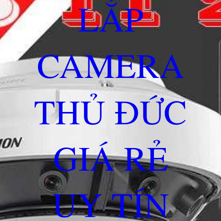
LẮP
CAMERA
THỦ ĐỨC
GIÁ RẺ
UY TÍN