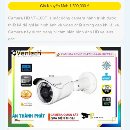
Giá Khuyến Mại: 1,500,000 ₫
Camera HD VP-100T là một dòng camera hành trình được
thiết kế để ghi lại hình ảnh và video chất lượng cao khi lái xe.
Camera này được trang bị cảm biến hình ảnh HD và lens
góc...