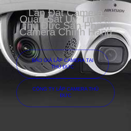
Lắp Đặt Camera
Quan Sát Uy Tín Tại
Thủ Đức Sản Phẩm
Camera Chính Hãng
BÁO GIÁ LẮP CAMERA TẠI
THỦ ĐỨC
CÔNG TY LẮP CAMERA THỦ
ĐỨC