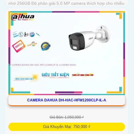
nhớ 256GB Độ phân giải 5.0 MP camera thích hợp cho nhiều
loại công trình
CAMERA DAHUA DH-HAC-HFW1200CLP-IL-A
Giá Bán: 1,050,000 ₫
Giá Khuyến Mại: 750,000 ₫