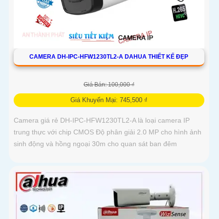
CAMERA DH-IPC-HFW1230TL2-A DAHUA THIẾT KẾ ĐẸP
Giá Bán: 100,000 ₫
Giá Khuyến Mại: 745,500 ₫
Camera giá rẻ DH-IPC-HFW1230TL2-A là loại camera IP
trung thực với chip CMOS Độ phân giải 2.0 MP cho hình ảnh
sinh động và hồng ngoại 30m cho quan sát ban đêm