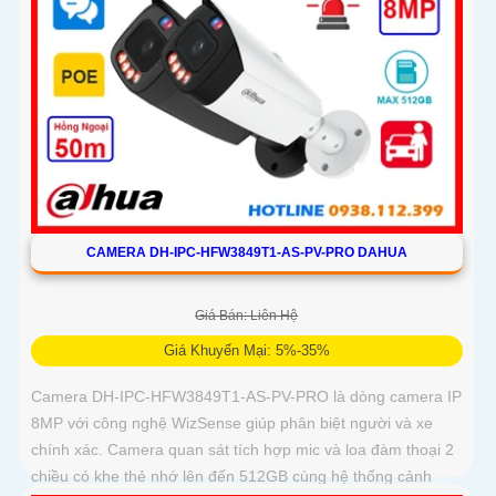
CAMERA DH-IPC-HFW3849T1-AS-PV-PRO DAHUA
Giá Bán: Liên Hệ
Giá Khuyến Mại: 5%-35%
Camera DH-IPC-HFW3849T1-AS-PV-PRO là dòng camera IP
8MP với công nghệ WizSense giúp phân biệt người và xe
chính xác. Camera quan sát tích hợp mic và loa đàm thoại 2
chiều có khe thẻ nhớ lên đến 512GB cùng hệ thống cảnh