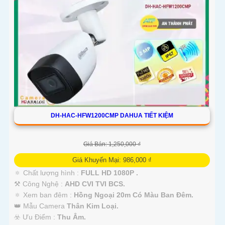
DH-HAC-HFW1200CMP DAHUA TIẾT KIỆM
Giá Bán: 1,250,000 ₫
Giá Khuyến Mại: 986,000 ₫
🔅 Chất lượng hình :
FULL HD 1080P .
⚒ Công Nghệ :
AHD CVI TVI BCS.
🔅 Xem ban đêm :
Hồng Ngoại 20m Có Màu Ban Đêm.
👑 Mẫu Camera
Thân Kim Loại.
️☣️ Ưu Điểm :
Thu Âm.