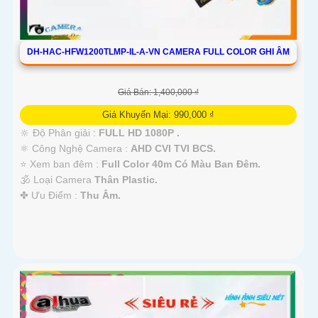
DH-HAC-HFW1200TLMP-IL-A-VN CAMERA FULL COLOR GHI ÂM
Giá Bán: 1,400,000 ₫
Giá Khuyến Mại: 990,000 ₫
🔆 Độ Phân giải :
FULL HD 1080P .
⚛️ Công Nghệ Camera :
AHD CVI TVI BCS.
⭐ Xem ban đêm :
Full Color 40m Có Màu Ban Ðêm.
🕉️ Loại Camera
Thân Plastic.
️✤ Ưu Điểm :
Thu Âm.