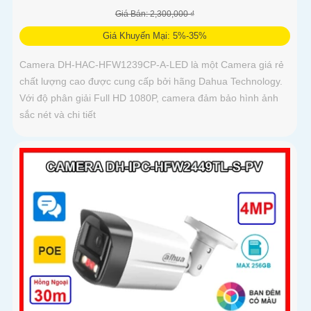
Giá Bán: 2,300,000 ₫
Giá Khuyến Mại: 5%-35%
Camera DH-HAC-HFW1239CP-A-LED là một Camera giá rẻ
chất lượng cao được cung cấp bởi hãng Dahua Technology.
Với độ phân giải Full HD 1080P, camera đảm bảo hình ảnh
sắc nét và chi tiết