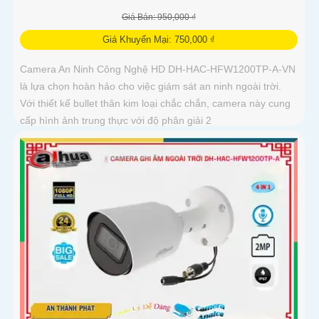
Giá Bán: 950,000 ₫
Giá Khuyến Mại: 750,000 ₫
Camera An Ninh Công Nghệ HD DH-HAC-HFW1200TP-A-VN
là lựa chọn hoàn hảo cho việc giám sát an ninh ngoài trời.
Với thiết kế bullet thân kim loại chắc chắn, camera này cung
cấp hình ảnh trung thực với độ phân giải 2