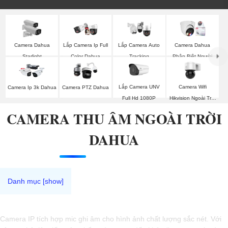
Camera Dahua
Lắp Camera Ip Full
Lắp Camera Auto
Camera Dahua
Starlight
Color Dahua
Tracking
Phân Biệt Người
Lắp Camera UNV
Camera Wifi
Camera Ip 3k Dahua
Camera PTZ Dahua
Full Hd 1080P
Hikvision Ngoài Trời
360
CAMERA THU ÂM NGOÀI TRỜI
DAHUA
Camera IP tích hợp mic ghi âm cho hình ảnh chất lượng sắc nét. Với