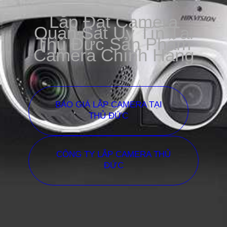
Lắp Đặt Camera
Quan Sát Uy Tín Tại
Thủ Đức Sản Phẩm
Camera Chính Hãng
BÁO GIÁ LẮP CAMERA TẠI
THỦ ĐỨC
CÔNG TY LẮP CAMERA THỦ
ĐỨC