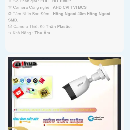
🔅 Độ Phân giải :
FULL HD 1080P .
⚒ Camera Công nghệ :
AHD CVI TVI BCS.
❂ Tầm Nhìn Ban Đêm :
Hồng Ngoại 40m Hồng Ngoại
SMD.
🎲 Camera Thiết Kế
Thân Plastic.
️⇝ Khả Năng :
Thu Âm.