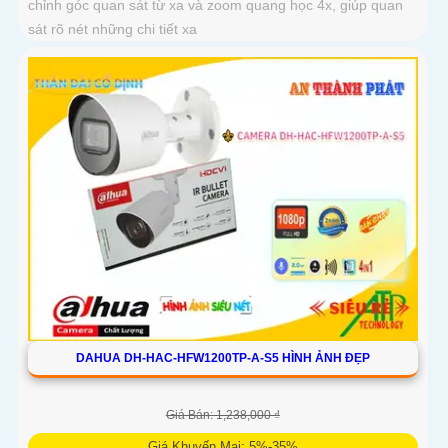
chỉnh góc quan sát từ xa và zoom quang học 4x, giúp quan
sát rõ nét những chi tiết xa
DAHUA DH-HAC-HFW1200TP-A-S5 HÌNH ẢNH ĐẸP
Giá Bán: 1,238,000 ₫
Giá Khuyến Mại: 5%-35%