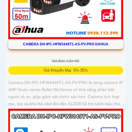
CAMERA DH-IPC-HFW3449T1-AS-PV-PRO DAHUA
Giá Bán: Liên Hệ
Giá Khuyến Mại: 5%-35%
Camera DH-IPC-HFW3449T1-AS-PV-PRO là dòng camera IP
4MP thuộc series Bullet WizSense có khả năng phân biệt
người và xe, giúp giám sát chính xác hơn. Camera tích hợp
mic, loa và khe thẻ nhớ lên đến 512GB hỗ trợ cảnh báo chủ
động với loa và đèn báo xanh đỏ