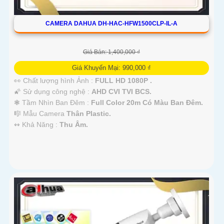
CAMERA DAHUA DH-HAC-HFW1500CLP-IL-A
Giá Bán: 1,400,000 ₫
Giá Khuyến Mại: 990,000 ₫
👀 Chất lượng hình Ảnh :
FULL HD 1080P .
🌠 Sử dụng công nghệ :
AHD CVI TVI BCS.
❃ Tầm Nhìn Ban Đêm :
Full Color 20m Có Màu Ban Đêm.
🎼️ Mẫu Camera
Thân Plastic.
️↭ Khả Năng :
Thu Âm.