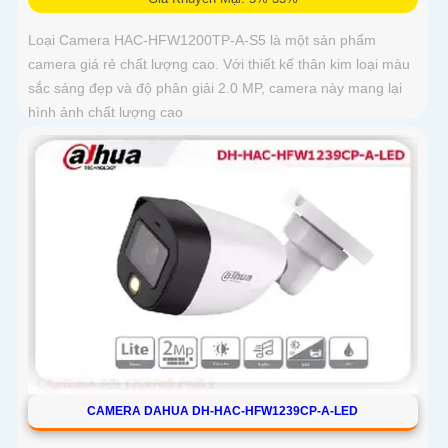
Loại Camera HAC-HFW1200TP-A-S5 là một sản phẩm
camera giá rẻ chất lượng cao. Với thiết kế thân kim loại màu
sắc sáng đẹp và độ phân giải 2.0 MP, camera này mang lại
hình ảnh chất lượng cao
CAMERA DAHUA DH-HAC-HFW1239CP-A-LED