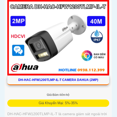
báo chủ động với đèn xanh đỏ và âm thanh
DH-HAC-HFW1200TLMP-IL-T CAMERA DAHUA (2MP)
Giá Bán: liên hệ
Giá Khuyến Mại: 5%-35%
DH-HAC-HFW1200TLMP-IL-T là camera giám sát ngoài trời