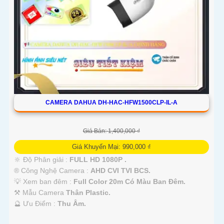
CAMERA DAHUA DH-HAC-HFW1500CLP-IL-A
Giá Bán: 1,400,000 ₫
Giá Khuyến Mại: 990,000 ₫
🔆 Độ Phân giải :
FULL HD 1080P .
®️ Công Nghệ Camera :
AHD CVI TVI BCS.
💡 Xem ban đêm :
Full Color 20m Có Màu Ban Đêm.
⚒ Mẫu Camera
Thân Plastic.
️🔮 Ưu Điểm :
Thu Âm.