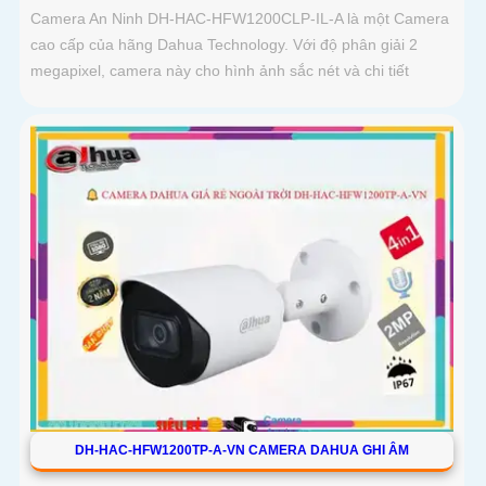
Camera An Ninh DH-HAC-HFW1200CLP-IL-A là một Camera
cao cấp của hãng Dahua Technology. Với độ phân giải 2
megapixel, camera này cho hình ảnh sắc nét và chi tiết
DH-HAC-HFW1200TP-A-VN CAMERA DAHUA GHI ÂM