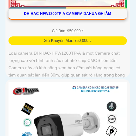
DH-HAC-HFW1200TP-A CAMERA DAHUA GHI ÂM
Giá Bán: 950,000 ₫
Giá Khuyến Mại: 750,000 ₫
Loại camera DH-HAC-HFW1200TP-A là một Camera chất
lượng cao với hình ảnh sắc nét nhờ chip CMOS tiên tiến.
Camera này có khả năng xem ban đêm với hồng ngoại có
tầm quan sát lên đến 30m, giúp quan sát rõ ràng trong bóng
tối