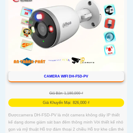
CAMERA WIFI DH-F5D-PV
Giá Bán: 1,180,000 ₫
Giá Khuyến Mại: 826,000 ₫
Đượccamera DH-F5D-PV là một camera không dây IP thiết
kế dạng dome giám sát ban đêm thông minh Với thiết kế nhỏ
gọn và mỹ thuật Hỗ trợ đàm thoại 2 chiều Hỗ trợ khe cắm thẻ