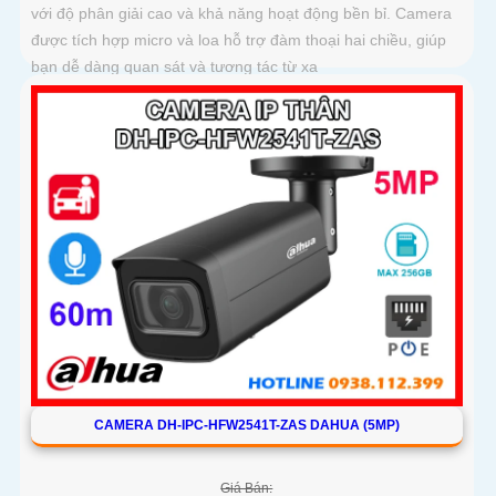
với độ phân giải cao và khả năng hoạt động bền bỉ. Camera
được tích hợp micro và loa hỗ trợ đàm thoại hai chiều, giúp
bạn dễ dàng quan sát và tương tác từ xa
CAMERA DH-IPC-HFW2541T-ZAS DAHUA (5MP)
Giá Bán: