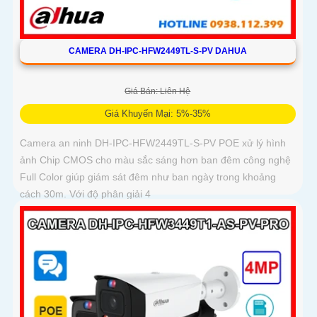
CAMERA DH-IPC-HFW2449TL-S-PV DAHUA
Giá Bán: Liên Hệ
Giá Khuyến Mại: 5%-35%
Camera an ninh DH-IPC-HFW2449TL-S-PV POE xử lý hình
ảnh Chip CMOS cho màu sắc sáng hơn ban đêm công nghệ
Full Color giúp giám sát đêm như ban ngày trong khoảng
cách 30m. Với độ phân giải 4