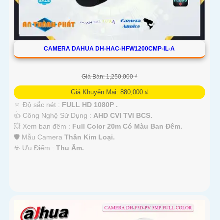
CAMERA DAHUA DH-HAC-HFW1200CMP-IL-A
Giá Bán: 1,250,000 ₫
Giá Khuyến Mại: 880,000 ₫
🔅 Độ sắc nét :
FULL HD 1080P .
👍 Công Nghệ Sử Dụng :
AHD CVI TVI BCS.
💥 Xem ban đêm :
Full Color 20m Có Màu Ban Đêm.
🛡 Mẫu Camera
Thân Kim Loại.
️☣️ Ưu Điểm :
Thu Âm.