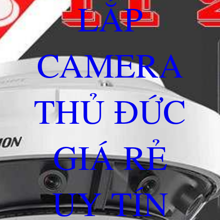
LẮP
CAMERA
THỦ ĐỨC
GIÁ RẺ
UY TÍN