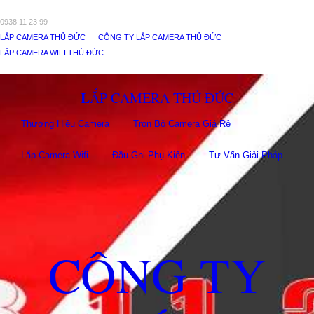
0938 11 23 99
LẮP CAMERA THỦ ĐỨC
CÔNG TY LẮP CAMERA THỦ ĐỨC
LẮP CAMERA WIFI THỦ ĐỨC
LẮP CAMERA THỦ ĐỨC
Thương Hiệu Camera
Trọn Bộ Camera Giá Rẻ
Lắp Camera Wifi
Đầu Ghi Phụ Kiên
Tư Vấn Giải Pháp
CÔNG TY