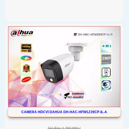
CAMERA HDCVI DAHUA DH-HAC-HFW1239CP-IL-A
Giá Bán: 1,250,000 ₫