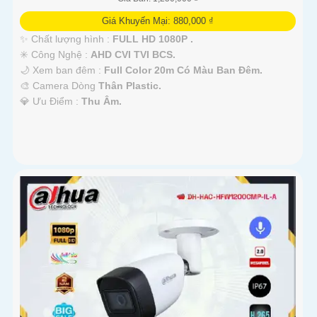
Giá Khuyến Mại: 880,000 ₫
✨ Chất lượng hình :
FULL HD 1080P .
✳️ Công Nghệ :
AHD CVI TVI BCS.
🌙 Xem ban đêm :
Full Color 20m Có Màu Ban Đêm.
🎨 Camera Dòng
Thân Plastic.
️💎 Ưu Điểm :
Thu Âm.