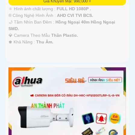
Giá Khuyến Mại: 990,000 ₫
🔅 Hình ảnh chất lượng :
FULL HD 1080P .
®️ Công Nghệ Hình Ảnh :
AHD CVI TVI BCS.
🌙 Tầm Nhìn Ban Đêm :
Hồng Ngoại 40m Hồng Ngoại
SMD.
💎 Camera Theo Mẫu
Thân Plastic.
️♚ Khả Năng :
Thu Âm.