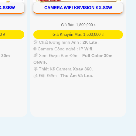
X-S3BW
CAMERA WIFI KBVISION KX-S3W
Giá Bán: 1,800,000 ₫
0 ₫
Giá Khuyến Mại: 1,500,000 ₫
💯 Chất lượng hình Ảnh :
2K Lite .
®️ Camera Công nghệ :
IP Wifi.
r 30m
🌈 Xem Được Ban Đêm :
Full Color 30m
ONVIF.
🕸️ Thiết Kế Camera
Xoay 360.
️🛃 Đặt Điểm :
Thu Âm Và Loa.