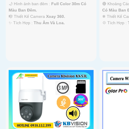
🌙 Hình ảnh ban đêm :
Full Color 30m Có
🔴 Khoảng Cá
Màu Ban Ðêm.
Có Màu Ban 
🎼️ Thiết Kế Camera
Xoay 360.
❄ Thiết Kế C
️✨ Tích Hợp :
Thu Âm Và Loa.
️💠 Tích Hợp :