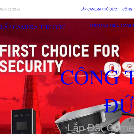
0938 11 23 99
LẮP CAMERA THỦ ĐỨC
CÔNG 
LẮP CAMERA THỦ ĐỨC
THƯƠNG HIỆU CAME
CÔNG 
ĐỨ
Lắp Đặt Came