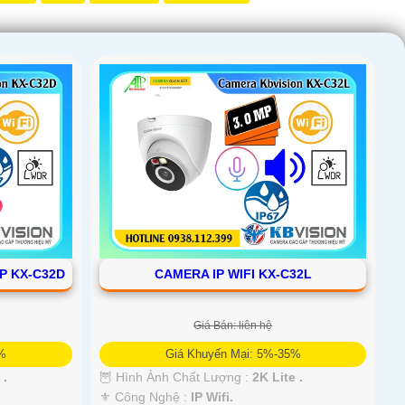
P KX-C32D
CAMERA IP WIFI KX-C32L
Giá Bán: liên hệ
5%
Giá Khuyến Mại: 5%-35%
 .
🦉 Hình Ành Chất Lượng :
2K Lite .
⚜️ Công Nghệ :
IP Wifi.