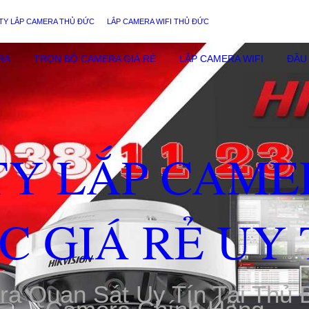
TY LẮP CAMERA THỦ ĐỨC
LẮP CAMERA WIFI THỦ ĐỨC
RA
TRỌN BỘ CAMERA GIÁ RẺ
LẮP CAMERA WIFI
ĐẦU 
TY LẮP CAME
C GIÁ RẺ UY 
ra Quan Sát Uy Tín Tại Thủ