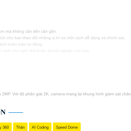
hơn mà không cần tiến cận gần.
ch cho bạn theo dõi những vị trí xa một cách dễ dàng và chính xác.
ách hoàn toàn tự động.
n ninh cho ngôi nhà hoặc doanh nghiệp của bạn.
ra 2MP. Với độ phân giải 2K, camera mang lại khung hình giám sát chân
ON
y 360
Thân
AI Coding
Speed Dome