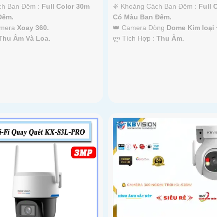
ch Ban Đêm :
Full Color 30m
❈ Khoảng Cách Ban Đêm :
Full 
Ðêm.
Có Màu Ban Ðêm.
amera
Xoay 360.
👑 Camera Dòng
Dome Kim loại 
Thu Âm Và Loa.
️ლ Tích Hợp :
Thu Âm.