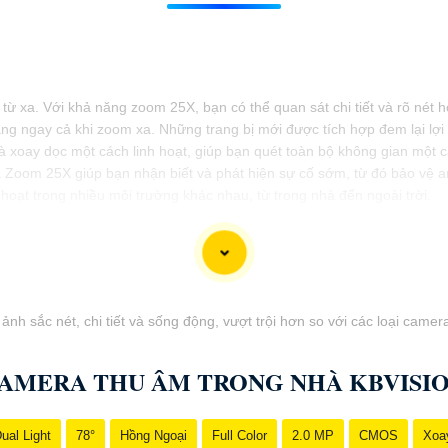
ừ xa. Với khả năng zoom 25X, bạn có thể quan sát chi tiết và rõ nét 
 ngay cả khi zoom xa. Những trang bị mới được tích hợp đem lại lợi í
xoay dọc một cách linh hoạt, giúp bạn quét toàn bộ không gian một c
Zoom 25X giúp bạn nhận biết và phát hiện sự cố sớm, từ đó bảo vệ a
oạt trong nhiều môi trường khác nhau, từ trong nhà đến ngoài trời.
m sát từ xa mọi lúc, mọi nơi mà không gặp bất kỳ khó khăn nào.
nh sắc nét, chi tiết và sống động, vượt trội hơn so với các loại came
AMERA THU ÂM TRONG NHÀ KBVISI
ual Light
78°
Hồng Ngoại
Full Color
2.0 MP
CMOS
Xoa