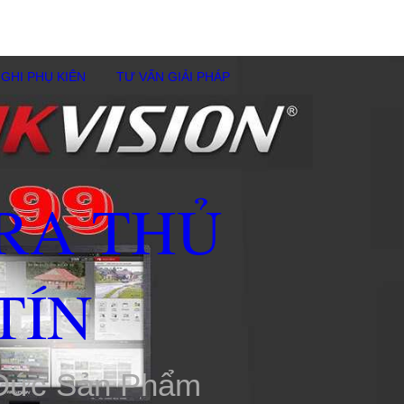
GHI PHỤ KIÊN
TƯ VẤN GIẢI PHÁP
RA THỦ
TÍN
 Đức Sản Phẩm