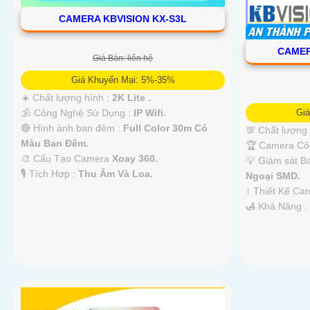
CAMERA KBVISION KX-S3L
CAMER
Giá Bán: liên hệ
Giá Khuyến Mại: 5%-35%
☀️ Chất lượng hình :
2K Lite .
🕉️ Công Nghệ Sử Dụng :
IP Wifi.
Gi
🔴 Hình ảnh ban đêm :
Full Color 30m Có
💯 Chất lượng
Màu Ban Ðêm.
🏆 Camera Cô
🎨 Cấu Tạo Camera
Xoay 360.
💡 Giám sát 
️🎙 Tích Hợp :
Thu Âm Và Loa.
Ngoại SMD.
↕️ Thiết Kế C
️🛃 Khả Năng 