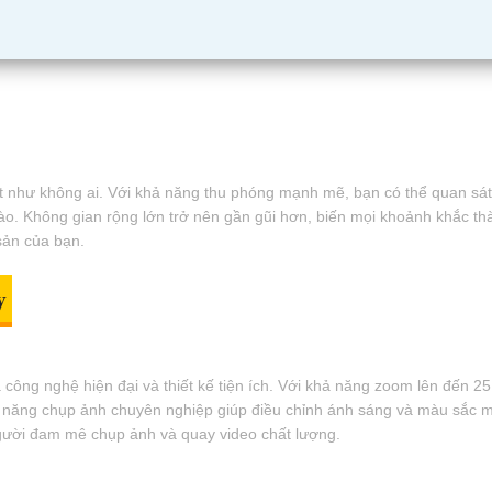
hư không ai. Với khả năng thu phóng mạnh mẽ, bạn có thể quan sát từ
ng nào. Không gian rộng lớn trở nên gần gũi hơn, biến mọi khoảnh khắ
 sản của bạn.
y
công nghệ hiện đại và thiết kế tiện ích. Với khả năng zoom lên đến 
ính năng chụp ảnh chuyên nghiệp giúp điều chỉnh ánh sáng và màu sắc m
gười đam mê chụp ảnh và quay video chất lượng.