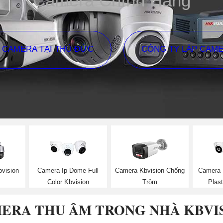
Camera Chính Hãng
P CAMERA TẠI THỦ ĐỨC
CÔNG TY LẮP CAM
bvision
Camera Ip Dome Full
Camera Kbvision Chống
Camera 
Color Kbvision
Trộm
Plast
ERA THU ÂM TRONG NHÀ KBVI