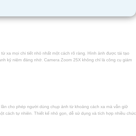
 xa mọi chi tiết nhỏ nhất một cách rõ ràng. Hình ảnh được tái tạo
c thành kỷ niệm đáng nhớ. Camera Zoom 25X không chỉ là công cụ giám
25 lần cho phép người dùng chụp ảnh từ khoảng cách xa mà vẫn giữ
ột cách tự nhiên. Thiết kế nhỏ gọn, dễ sử dụng và tích hợp nhiều chức