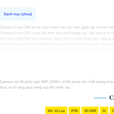
Camera Zoom 25X là lựa chọn hoàn hảo cho việc giám sát và theo dõi t
Camera Zoom 25X cung cấp hình ảnh chất lượng cao, sắc nét và rõ ràng
Với công nghệ tiên tiến, Camera Zoom 25X có khả năng xoay ngang và 
Với tính năng cảm biến chuyển động và cảnh báo thông minh, Camera 
Camera Zoom 25X được thiết kế nhỏ gọn, dễ lắp đặt và ứng dụng linh h
Với Camera Zoom 25X, bạn hoàn toàn yên tâm về việc quan sát và giá
Camera với độ phân giải 3MP (2048 x 1536 pixel) cho chất lượng hình ả
thực và rõ ràng giúp nâng cao độ chính xác.
C
Mic Và Loa
IP66
3D DNR
AI
D