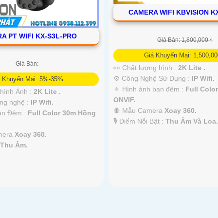
CAMERA WIFI KBVISION K
A PT WIFI KX-S3L-PRO
Giá Bán: 1,800,000 ₫
Giá Khuyến Mại: 1,500,00
Giá Bán:
👀 Chất lượng hình :
2K Lite .
⚙ Công Nghệ Sử Dụng :
IP Wifi.
á Khuyến Mại: 5%-35%
🔅 Hình ảnh ban đêm :
Full Colo
 hình Ảnh :
2K Lite .
ONVIF.
ng nghệ :
IP Wifi.
🐜 Mẫu Camera
Xoay 360.
Ban Đêm :
Full Color 30m Hồng
️🎙 Điểm Nỗi Bật :
Thu Âm Và Loa.
amera
Xoay 360.
:
Thu Âm.