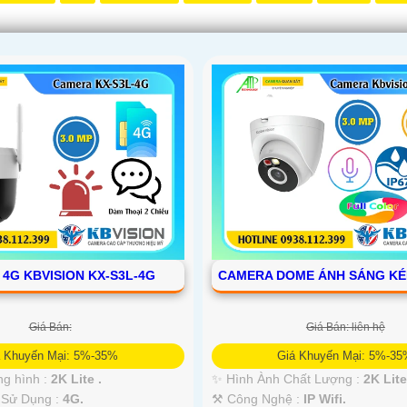
4G KBVISION KX-S3L-4G
CAMERA DOME ÁNH SÁNG KÉ
Giá Bán:
Giá Bán: liên hệ
á Khuyến Mại: 5%-35%
Giá Khuyến Mại: 5%-3
ợng hình :
2K Lite .
✨ Hình Ành Chất Lượng :
2K Lite
 Sử Dụng :
4G.
⚒ Công Nghệ :
IP Wifi.