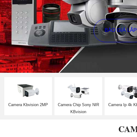
BÁO GIÁ LẮ
Camera Kbvision 2MP
Camera Chip Sony NIR
Camera Ip 4k K
KBvision
CAM