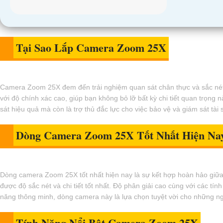
Tại Sao Lắp Camera Zoom 25X
Camera Zoom 25X đem đến trải nghiệm quan sát chân thực và sắc nét n
với độ chính xác cao, giúp bạn không bỏ lỡ bất kỳ chi tiết quan trọ
sát hiệu quả mà còn là trợ thủ đắc lực cho việc bảo vệ và giám sát tài
Dòng Camera Zoom 25X Tốt Nhất Hiện Na
Dòng camera Zoom 25X tốt nhất hiện nay là sự kết hợp hoàn hảo giữa 
được độ sắc nét và chi tiết tốt nhất. Độ phân giải cao cùng với các t
năng thông minh, dòng camera này là lựa chọn tuyệt vời cho những n
Tính Năng Nổi Bật Camera Zoom 25X