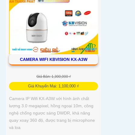
CAMERA WIFI KBVISION KX-A3W
Giá Bán: 1,300,000 ₫
Giá Khuyến Mại: 1,100,000 ₫
Camera IP Wifi KX-A3W với hình ảnh chất
lượng 3.0 megapixel, hồng ngoại 10m, công
nghệ chống ngược sáng DWDR, khả năng
quay xoay 360 độ, được trang bị microphone
và loa