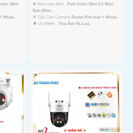
Color 30m
❃ Xem ban đêm :
Full Color 30m Có Màu
Ban Ðêm.
+ Nhựa.
⚒ Cấu Tạo Camera
Dome Kim loại + Nhựa.
️🔔 Ưu Điểm :
Thu Âm Và Loa.