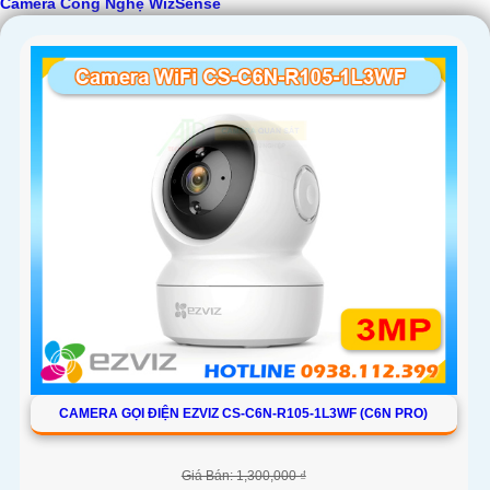
Camera Công Nghệ WizSense
CAMERA GỌI ĐIỆN EZVIZ CS-C6N-R105-1L3WF (C6N PRO)
Giá Bán: 1,300,000 ₫