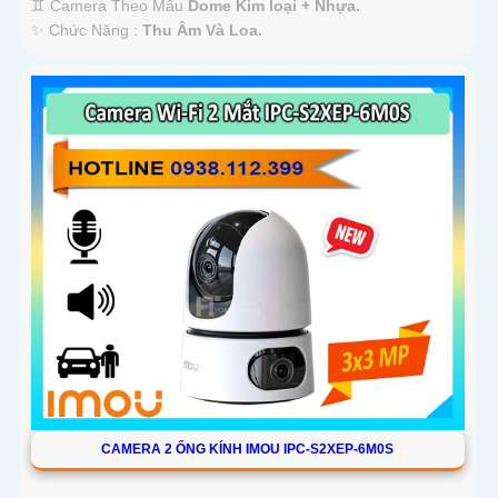
♊ Camera Theo Mẫu
Dome Kim loại + Nhựa.
️✨ Chức Năng :
Thu Âm Và Loa.
CAMERA 2 ỐNG KÍNH IMOU IPC-S2XEP-6M0S