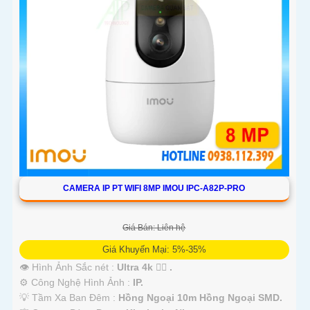
CAMERA IP PT WIFI 8MP IMOU IPC-A82P-PRO
Giá Bán: Liên hệ
Giá Khuyến Mại: 5%-35%
👁 Hình Ảnh Sắc nét :
Ultra 4k 👍🏾 .
⚙ Công Nghệ Hình Ảnh :
IP.
💡 Tầm Xa Ban Đêm :
Hồng Ngoại 10m Hồng Ngoại SMD.