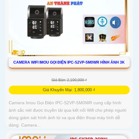
CAMERA WIFI IMOU GỌI ĐIỆN IPC-S2VP-5M0WR HÌNH ẢNH 3K
Giá Bán: 2,100,000 ₫
Giá Khuyến Mại: 1,800,000 ₫
Camera Imou Gọi Điện IPC-S2VP-5M0WR cung cấp hình
ảnh sắc nét được truyền tải qua kết nối Wifi cho phép người
dùng giám sát hình ảnh từ xa qua điện thoại máy tính dễ
dàng. Camera...