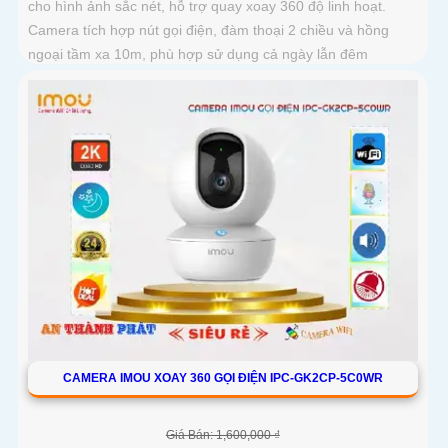
cho hình ảnh sắc nét, hỗ trợ quay xoay 360 độ linh hoạt.
Camera tích hợp nút gọi điện, đàm thoại 2 chiều và hồng
ngoại tầm xa 10m, phù hợp sử dụng cả ngày lẫn đêm
CAMERA IMOU XOAY 360 GỌI ĐIỆN IPC-GK2CP-5C0WR
Giá Bán: 1,600,000 ₫