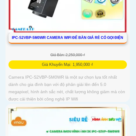
IPC-S2VBP-5M0WR CAMERA WIFI ĐỂ BÀN GIÁ RẺ CÓ GỌI ĐIỆN
Giá Bán: 2,250,000 ₫
Giá Khuyến Mại: 1,950,000 ₫
Camera IPC-S2VBP-5M0WR là một sự chọn lựa tốt nhất
dành cho gia đình bạn với độ phân giải lên đến 5.0
megapixel, hình ảnh sắc nét, chất lượng không giảm mà còn
được cải thiện bởi công nghệ IP Wifi