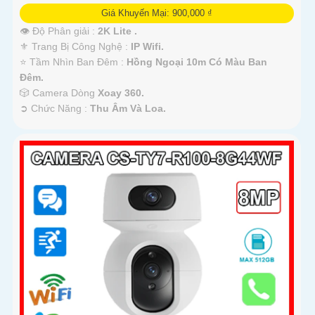
Giá Khuyến Mại: 900,000 ₫
👁 Độ Phân giải :
2K Lite .
⚜️ Trang Bị Công Nghệ :
IP Wifi.
⭐ Tầm Nhìn Ban Đêm :
Hồng Ngoại 10m Có Màu Ban
Ðêm.
🎲 Camera Dòng
Xoay 360.
️➲ Chức Năng :
Thu Âm Và Loa.