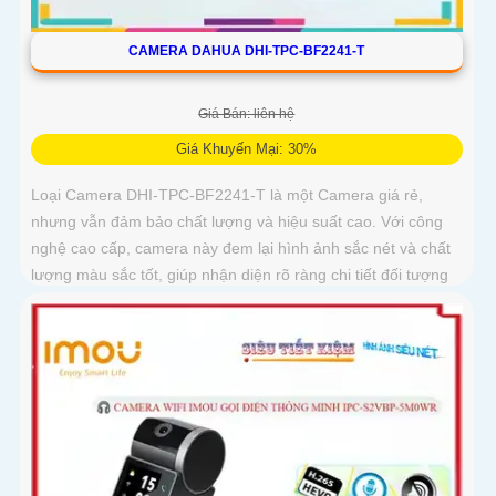
CAMERA DAHUA DHI-TPC-BF2241-T
Giá Bán: liên hệ
Giá Khuyến Mại: 30%
Loại Camera DHI-TPC-BF2241-T là một Camera giá rẻ,
nhưng vẫn đảm bảo chất lượng và hiệu suất cao. Với công
nghệ cao cấp, camera này đem lại hình ảnh sắc nét và chất
lượng màu sắc tốt, giúp nhận diện rõ ràng chi tiết đối tượng