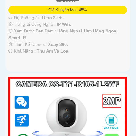
Giá Bán: 00 ₫
Giá Khuyến Mại: 45%
👀 Độ Phân giải :
Ultra 2k + .
👍 Trang Bị Công Nghệ :
IP Wifi.
💥 Xem Được Ban Đêm :
Hồng Ngoại 10m Hồng Ngoại
Smart IR.
🕸️ Thiết Kế Camera
Xoay 360.
️💮 Khả Năng :
Thu Âm Và Loa.