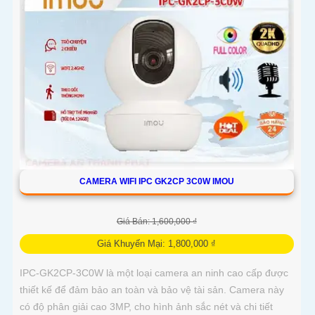
CAMERA WIFI IPC GK2CP 3C0W IMOU
Giá Bán: 1,600,000 ₫
Giá Khuyến Mại: 1,800,000 ₫
IPC-GK2CP-3C0W là một loại camera an ninh cao cấp được
thiết kế để đảm bảo an toàn và bảo vệ tài sản. Camera này
có độ phân giải cao 3MP, cho hình ảnh sắc nét và chi tiết