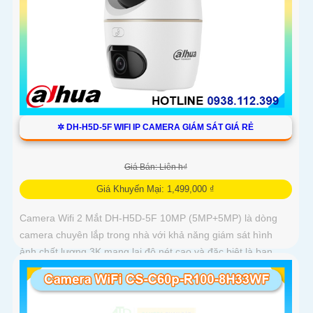
✲ DH-H5D-5F WIFI IP CAMERA GIÁM SÁT GIÁ RẺ
Giá Bán: Liên h₫
Giá Khuyến Mại: 1,499,000 ₫
Camera Wifi 2 Mắt DH-H5D-5F 10MP (5MP+5MP) là dòng
camera chuyên lắp trong nhà với khả năng giám sát hình
ảnh chất lượng 3K mang lại độ nét cao và đặc biệt là ban
đêm có màu sắc chân thực. Camera wifi DH-H5D-5F còn
giúp đảm bảo an ninh hiệu quả với tính năng phát hiện người
và thú cưng với độ chính xác cao