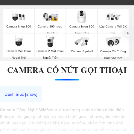
Camera Imou 360
Camera Imou 360
Camera 360 Imou
Lắp Camera Wifi 2K
Trong Nhà
Full Color
Imou
Camera Wifi Imou
Camera 2 Mắt Imou
Camera Eyeball
Camera Có Chống
Ngoài Trời
Ngoài Trời
Trộm Vantech
CAMERA CÓ NÚT GỌI THOẠI
Camera Công Nghệ WizSense được trang bị tính năng nhận diện
thông minh, giúp phát hiện và phân biệt người, phương tiện với độ
chính xác cao. Hệ thống có khả năng tự động phân tích hình ảnh,
giảm thiểu cảnh báo giả mạo. Ngoài ra, camera còn hỗ trợ quan sát rõ