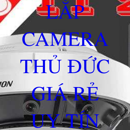
LẮP
CAMERA
THỦ ĐỨC
GIÁ RẺ
UY TÍN