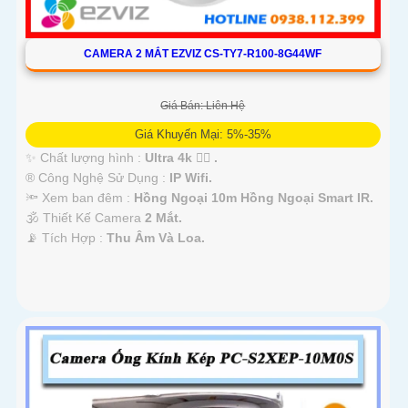
CAMERA 2 MẮT EZVIZ CS-TY7-R100-8G44WF
Giá Bán: Liên Hệ
Giá Khuyến Mại: 5%-35%
✨ Chất lượng hình :
Ultra 4k 👍🏾 .
®️ Công Nghệ Sử Dụng :
IP Wifi.
🔦 Xem ban đêm :
Hồng Ngoại 10m Hồng Ngoại Smart IR.
🕉️ Thiết Kế Camera
2 Mắt.
️📡 Tích Hợp :
Thu Âm Và Loa.