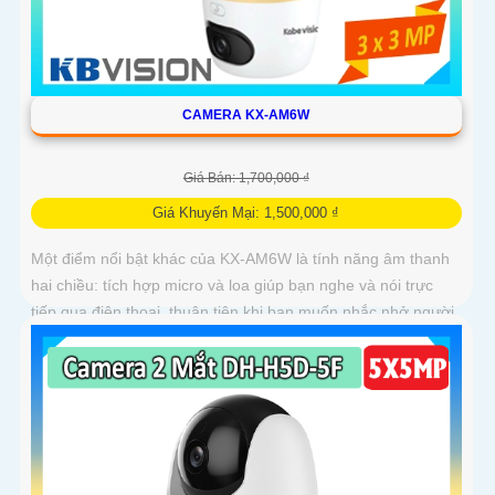
CAMERA KX-AM6W
Giá Bán: 1,700,000 ₫
Giá Khuyến Mại: 1,500,000 ₫
Một điểm nổi bật khác của KX‑AM6W là tính năng âm thanh
hai chiều: tích hợp micro và loa giúp bạn nghe và nói trực
tiếp qua điện thoại, thuận tiện khi bạn muốn nhắc nhở người
nhà, trò chuyện với khách hoặc cảnh báo người lạ. Kết hợp
với khả năng lưu trữ thẻ nhớ và xem lại nhanh chóng, đây
thực sự là giải pháp giám sát thông minh, gọn nhẹ mà vô
cùng hiệu quả