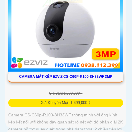
CAMERA MẮT KÉP EZVIZ CS-C60P-R100-8H33WF 3MP
Giá Bán: 1,900,000 ₫
Giá Khuyến Mại: 1,499,000 ₫
Camera CS-C60p-R100-8H33WF thông minh với ống kính
kép kết nối wifi không dây quan sát rõ nét với độ phân giải 2K
camera hỗ trợ quay quét trong nhà đàm thoại 2 chiều tiện lợi