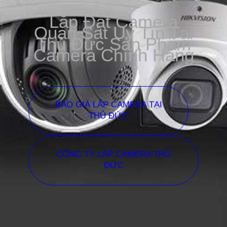
Lắp Đặt Camera
Quan Sát Uy Tín Tại
Thủ Đức Sản Phẩm
Camera Chính Hãng
BÁO GIÁ LẮP CAMERA TẠI
THỦ ĐỨC
CÔNG TY LẮP CAMERA THỦ
ĐỨC