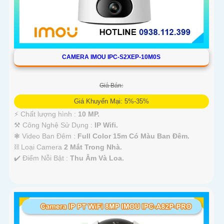
CAMERA IMOU IPC-S2XEP-10M0S
Giá Bán:
Giá Khuyến Mại: 5%-35%
️⚡ Chất lượng hình :
10 MP.
⚒ Công Nghệ Sử Dụng :
IP Wifi.
❃ Video Ban Đêm :
Full Color 15m Có Màu Ban Ðêm.
⛓ Loại Camera
2 Mắt Trong Nhà.
️✔️ Điểm Nỗi Bật :
Thu Âm Và Loa.