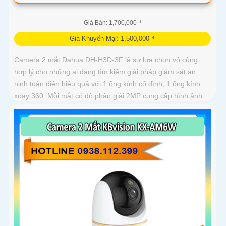
Giá Bán: 1,700,000 ₫
Giá Khuyến Mại: 1,500,000 ₫
Camera 2 mắt Dahua DH-H3D-3F là sự lựa chọn vô cùng
hợp lý cho những ai đang tìm kiếm giải pháp giám sát an
ninh toàn diện hiệu quả với 1 ống kính cố đình, 1 ống kính
xoay 360. Mỗi mắt có độ phân giải 2MP cung cấp hình ảnh
giám sát sắc nét, hỗ trợ ban đêm có màu, tích hợp mic và loa
đàm thoại 2 chiều, khả năng phát hiện phân biệt người vật
độ chính xác cao