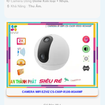
🎼️ Camera Dòng
Dome Kim loại + Nhựa.
️👮 Khả Năng :
Thu Âm.
CAMERA WIFI EZVIZ CS-C60P-R100-8G44WF