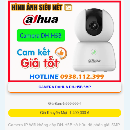
và tích hợp nút gọi điện cảm ứng nhanh chóng Với chuẩn
nén H.265 camera giúp tiết kiệm băng thông và dung lượng
lưu trữ hiệu quả
CAMERA DAHUA DH-H5B 5MP
Giá Bán: 1,600,000 ₫
Giá Khuyến Mại: 1,400,000 ₫
Camera IP Wifi không dây DH-H5B sở hữu độ phân giải 5MP