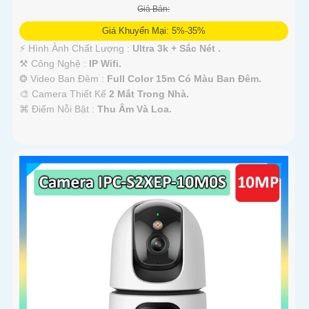
Giá Bán:
Giá Khuyến Mại: 5%-35%
️⚡ Hình Ành Chất Lượng :
Ultra 3k + Sắc Nét .
⚒ Công Nghệ :
IP Wifi.
❂ Video Ban Đêm :
Full Color 15m Có Màu Ban Ðêm.
🎨 Camera Thiết Kế
2 Mắt Trong Nhà.
️⌘ Điểm Nỗi Bật :
Thu Âm Và Loa.