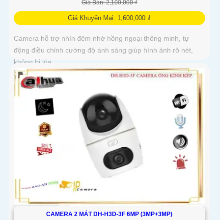
Giá Bán: 2,100,000 ₫
Giá Khuyến Mại: 1,600,000 ₫
Camera hỗ trợ nhìn đêm nhờ hồng ngoại thông minh, tự
động điều chỉnh cường độ ánh sáng giúp hình ảnh rõ nét,
không bị lóa
CAMERA 2 MẮT DH-H3D-3F 6MP (3MP+3MP)