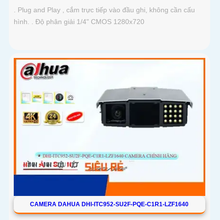
. Plug and Play , cắm trực tiếp vào đầu ghi, không cần cấu
hình. . Độ phân giải 1/4" CMOS 1280x720
CAMERA DAHUA DHI-ITC952-SU2F-PQE-C1R1-LZF1640