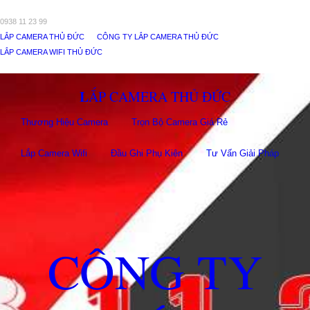
0938 11 23 99
LẮP CAMERA THỦ ĐỨC
CÔNG TY LẮP CAMERA THỦ ĐỨC
LẮP CAMERA WIFI THỦ ĐỨC
LẮP CAMERA THỦ ĐỨC
Thương Hiệu Camera
Trọn Bộ Camera Giá Rẻ
Lắp Camera Wifi
Đầu Ghi Phụ Kiên
Tư Vấn Giải Pháp
CÔNG TY