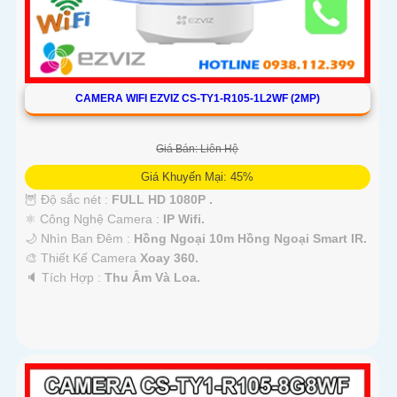
CAMERA WIFI EZVIZ CS-TY1-R105-1L2WF (2MP)
Giá Bán: Liên Hệ
Giá Khuyến Mại: 45%
🦉 Độ sắc nét :
FULL HD 1080P .
⚛️ Công Nghệ Camera :
IP Wifi.
🌙 Nhìn Ban Đêm :
Hồng Ngoại 10m Hồng Ngoại Smart IR.
🎨 Thiết Kế Camera
Xoay 360.
️🔈 Tích Hợp :
Thu Âm Và Loa.