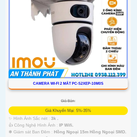
CAMERA WI-FI 2 MẮT PC-S2XEP-10M0S
Giá Bán:
Giá Khuyến Mại: 5%-35%
✨ Hình Ảnh Sắc nét :
3k .
👍 Công Nghệ Hình Ảnh :
IP Wifi.
❃ Giám sát Ban Đêm :
Hồng Ngoại 15m Hồng Ngoại SMD.