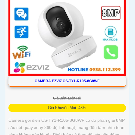
CAMERA EZVIZ CS-TY1-R105-8G8WF
Giá Bán: Liên Hệ
Giá Khuyến Mại: 45%
Camera gọi điện CS-TY1-R105-8G8WF có độ phân giải 8MP
sắc nét quay xoay 360 độ linh hoạt, mang đến tầm nhìn toàn
cảnh không góc khuất. Phát hiện và theo dõi chuyển động