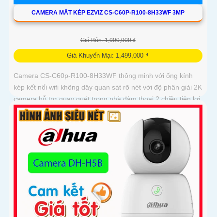
CAMERA MẮT KÉP EZVIZ CS-C60P-R100-8H33WF 3MP
Giá Bán: 1,900,000 ₫
Giá Khuyến Mại: 1,499,000 ₫
Camera CS-C60p-R100-8H33WF thông minh với ống kính
kép kết nối wifi không dây quan sát rõ nét với độ phân giải 2K
camera hỗ trợ quay quét trong nhà đàm thoại 2 chiều tiện lợi
và tích hợp nút gọi điện cảm ứng nhanh chóng Với chuẩn
nén H.265 camera giúp tiết kiệm băng thông và dung lượng
lưu trữ hiệu quả