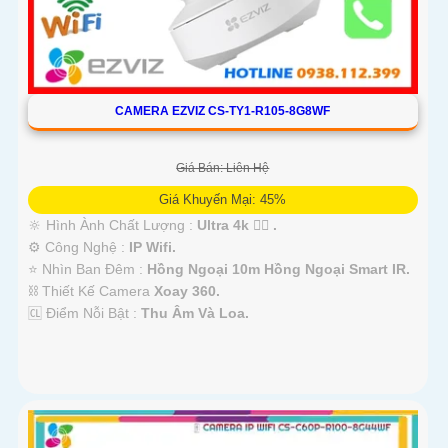
CAMERA EZVIZ CS-TY1-R105-8G8WF
Giá Bán: Liên Hệ
Giá Khuyến Mại: 45%
🔆 Hình Ành Chất Lượng :
Ultra 4k 👍🏾 .
⚙ Công Nghệ :
IP Wifi.
⭐ Nhìn Ban Đêm :
Hồng Ngoại 10m Hồng Ngoại Smart IR.
⛓ Thiết Kế Camera
Xoay 360.
️🆑 Điểm Nỗi Bật :
Thu Âm Và Loa.