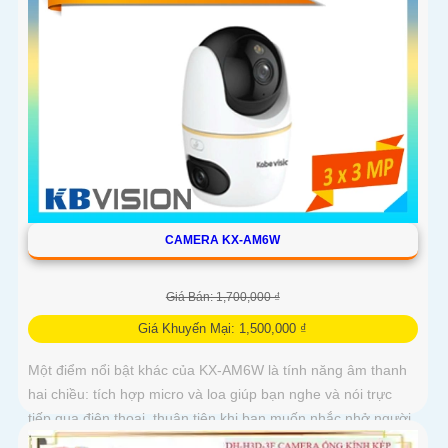
CAMERA KX-AM6W
Giá Bán: 1,700,000 ₫
Giá Khuyến Mại: 1,500,000 ₫
Một điểm nổi bật khác của KX‑AM6W là tính năng âm thanh
hai chiều: tích hợp micro và loa giúp bạn nghe và nói trực
tiếp qua điện thoại, thuận tiện khi bạn muốn nhắc nhở người
nhà, trò chuyện với khách hoặc cảnh báo người lạ. Kết hợp