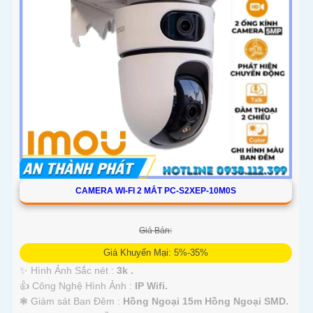
CAMERA WI-FI 2 MẮT PC-S2XEP-10M0S
Giá Bán:
Giá Khuyến Mại: 5%-35%
✨ Hình Ảnh Sắc nét :
3k .
👍 Công Nghệ Hình Ảnh :
IP Wifi.
❃ Giám sát Ban Đêm :
Hồng Ngoại 15m Hồng Ngoại SMD.