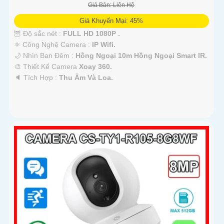
Giá Bán: Liên Hệ
Giá Khuyến Mại: 45%
🦉 Độ sắc nét :
FULL HD 1080P .
⚛️ Công Nghệ Camera :
IP Wifi.
🌙 Nhìn Ban Đêm :
Hồng Ngoại 10m Hồng Ngoại Smart IR.
🎨 Thiết Kế Camera
Xoay 360.
️🔈 Tích Hợp :
Thu Âm Và Loa.