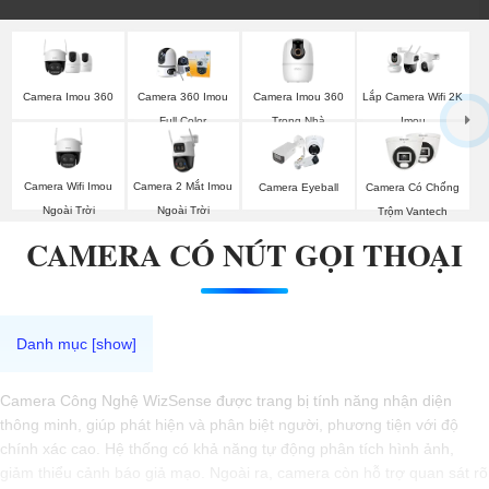
Camera Imou 360
Camera Imou 360
Camera 360 Imou
Lắp Camera Wifi 2K
Trong Nhà
Full Color
Imou
Camera Wifi Imou
Camera 2 Mắt Imou
Camera Eyeball
Camera Có Chống
Ngoài Trời
Ngoài Trời
Trộm Vantech
CAMERA CÓ NÚT GỌI THOẠI
Camera Công Nghệ WizSense được trang bị tính năng nhận diện
thông minh, giúp phát hiện và phân biệt người, phương tiện với độ
chính xác cao. Hệ thống có khả năng tự động phân tích hình ảnh,
giảm thiểu cảnh báo giả mạo. Ngoài ra, camera còn hỗ trợ quan sát rõ