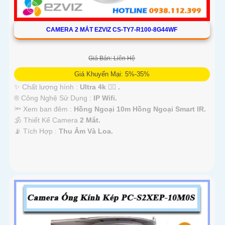
CAMERA 2 MẮT EZVIZ CS-TY7-R100-8G44WF
Giá Bán: Liên Hệ
Giá Khuyến Mại: 5%-35%
✨ Chất lượng hình :
Ultra 4k 👍🏾 .
®️ Công Nghệ Sử Dụng :
IP Wifi.
🔦 Xem ban đêm :
Hồng Ngoại 10m Hồng Ngoại Smart IR.
🕉️ Thiết Kế Camera
2 Mắt.
️📡 Tích Hợp :
Thu Âm Và Loa.