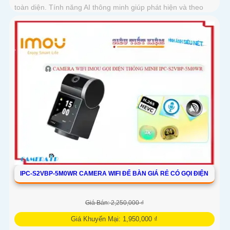
toàn diện. Tính năng AI thông minh giúp phát hiện và theo
dõi người, tích hợp gọi điện hai chiều bằng nút cảm ứng
IPC-S2VBP-5M0WR CAMERA WIFI ĐỂ BÀN GIÁ RẺ CÓ GỌI ĐIỆN
Giá Bán: 2,250,000 ₫
Giá Khuyến Mại: 1,950,000 ₫