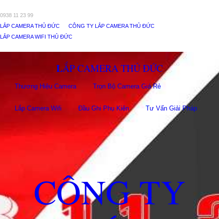
0938 11 23 99
LẮP CAMERA THỦ ĐỨC
CÔNG TY LẮP CAMERA THỦ ĐỨC
LẮP CAMERA WIFI THỦ ĐỨC
LẮP CAMERA THỦ ĐỨC
Thương Hiệu Camera
Trọn Bộ Camera Giá Rẻ
Lắp Camera Wifi
Đầu Ghi Phụ Kiên
Tư Vấn Giải Pháp
CÔNG TY