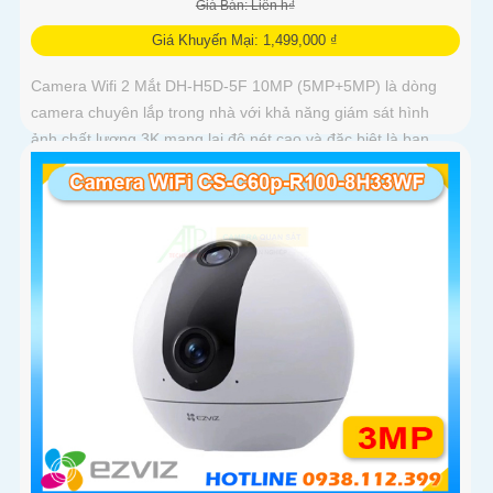
Giá Bán: Liên h₫
Giá Khuyến Mại: 1,499,000 ₫
Camera Wifi 2 Mắt DH-H5D-5F 10MP (5MP+5MP) là dòng
camera chuyên lắp trong nhà với khả năng giám sát hình
ảnh chất lượng 3K mang lại độ nét cao và đặc biệt là ban
đêm có màu sắc chân thực. Camera wifi DH-H5D-5F còn
giúp đảm bảo an ninh hiệu quả với tính năng phát hiện người
và thú cưng với độ chính xác cao