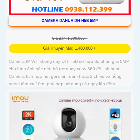
CAMERA DAHUA DH-H5B 5MP
Giá Bán: 1,600,000 ₫
Giá Khuyến Mại: 1,400,000 ₫
Camera IP Wifi không dây DH-H5B sở hữu độ phân giải 5MP
cho hình ảnh sắc nét, hỗ trợ quay xoay 360 độ linh hoạt.
Camera tích hợp nút gọi điện, đàm thoại 2 chiều và hồng
ngoại tầm xa 10m, phù hợp sử dụng cả ngày lẫn đêm