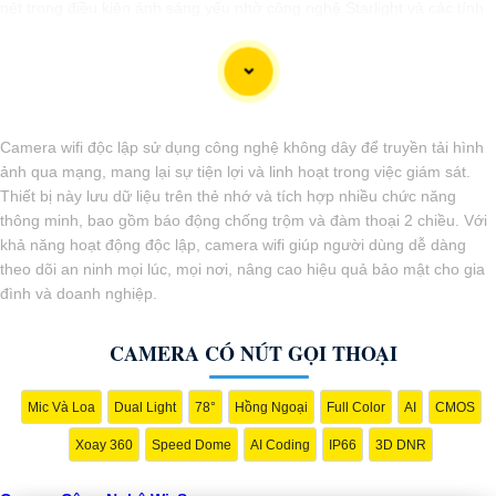
nét trong điều kiện ánh sáng yếu nhờ công nghệ Starlight và các tính
năng này giúp nâng cao hiệu quả giám sát và bảo vệ an ninh tốt hơn.
Camera wifi độc lập sử dụng công nghệ không dây để truyền tải hình
ảnh qua mạng, mang lại sự tiện lợi và linh hoạt trong việc giám sát.
Thiết bị này lưu dữ liệu trên thẻ nhớ và tích hợp nhiều chức năng
thông minh, bao gồm báo động chống trộm và đàm thoại 2 chiều. Với
khả năng hoạt động độc lập, camera wifi giúp người dùng dễ dàng
theo dõi an ninh mọi lúc, mọi nơi, nâng cao hiệu quả bảo mật cho gia
đình và doanh nghiệp.
CAMERA CÓ NÚT GỌI THOẠI
'
Mic Và Loa
Dual Light
78°
Hồng Ngoại
Full Color
AI
CMOS
Xoay 360
Speed Dome
AI Coding
IP66
3D DNR