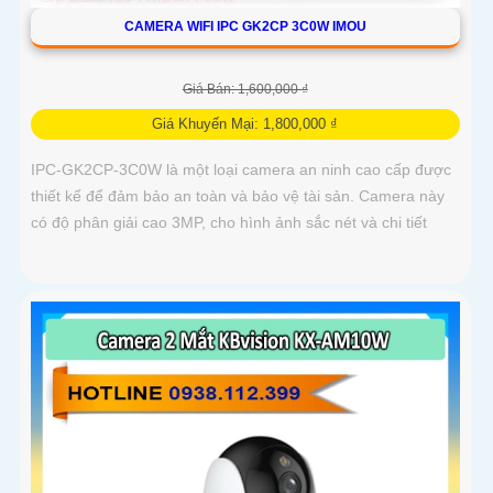
CAMERA WIFI IPC GK2CP 3C0W IMOU
Giá Bán: 1,600,000 ₫
Giá Khuyến Mại: 1,800,000 ₫
IPC-GK2CP-3C0W là một loại camera an ninh cao cấp được
thiết kế để đảm bảo an toàn và bảo vệ tài sản. Camera này
có độ phân giải cao 3MP, cho hình ảnh sắc nét và chi tiết