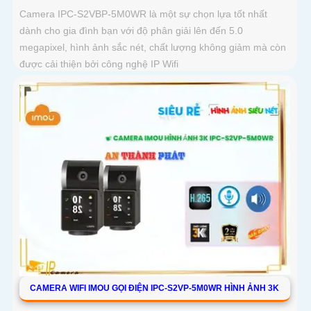
Camera IPC-S2VBP-5M0WR là một sự chọn lựa tốt nhất
dành cho gia đình bạn với độ phân giải lên đến 5.0
megapixel, hình ảnh sắc nét, chất lượng không giảm mà còn
được cải thiện bởi công nghệ IP Wifi
CAMERA WIFI IMOU GỌI ĐIỆN IPC-S2VP-5M0WR HÌNH ẢNH 3K