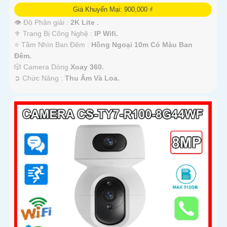
Giá Khuyến Mại: 900,000 ₫
👁 Độ Phân giải :
2K Lite .
⚜️ Trang Bị Công Nghệ :
IP Wifi.
⭐ Tầm Nhìn Ban Đêm :
Hồng Ngoại 10m Có Màu Ban
Ðêm.
🎲 Camera Dòng
Xoay 360.
️➲ Chức Năng :
Thu Âm Và Loa.