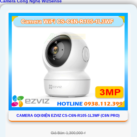
Camera Công Nghệ WizSense
CAMERA GỌI ĐIỆN EZVIZ CS-C6N-R105-1L3WF (C6N PRO)
Giá Bán: 1,300,000 ₫