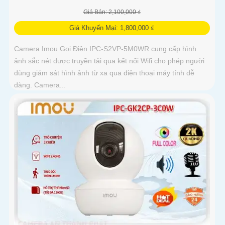
Giá Bán: 2,100,000 ₫
Giá Khuyến Mại: 1,800,000 ₫
Camera Imou Gọi Điện IPC-S2VP-5M0WR cung cấp hình
ảnh sắc nét được truyền tải qua kết nối Wifi cho phép người
dùng giám sát hình ảnh từ xa qua điện thoại máy tính dễ
dàng. Camera...