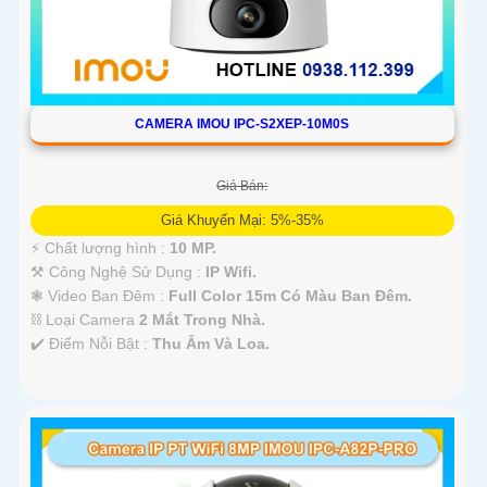
CAMERA IMOU IPC-S2XEP-10M0S
Giá Bán:
Giá Khuyến Mại: 5%-35%
️⚡ Chất lượng hình :
10 MP.
⚒ Công Nghệ Sử Dụng :
IP Wifi.
❃ Video Ban Đêm :
Full Color 15m Có Màu Ban Ðêm.
⛓ Loại Camera
2 Mắt Trong Nhà.
️✔️ Điểm Nỗi Bật :
Thu Âm Và Loa.