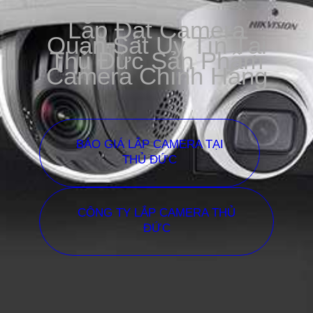
Lắp Đặt Camera
Quan Sát Uy Tín Tại
Thủ Đức Sản Phẩm
Camera Chính Hãng
BÁO GIÁ LẮP CAMERA TẠI
THỦ ĐỨC
CÔNG TY LẮP CAMERA THỦ
ĐỨC