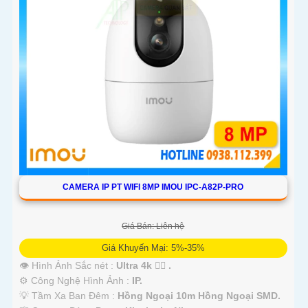
CAMERA IP PT WIFI 8MP IMOU IPC-A82P-PRO
Giá Bán: Liên hệ
Giá Khuyến Mại: 5%-35%
👁 Hình Ảnh Sắc nét :
Ultra 4k 👍🏾 .
⚙ Công Nghệ Hình Ảnh :
IP.
💡 Tầm Xa Ban Đêm :
Hồng Ngoại 10m Hồng Ngoại SMD.