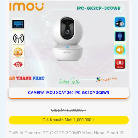
CAMERA IMOU XOAY 360 IPC-GK2CP-3C0WR
Giá Bán: 1,300,000 ₫
Giá Khuyến Mại: 1,000,000 ₫
Thiết bị Camera IPC-GK2CP-3C0WR Hồng Ngoại Smart IR