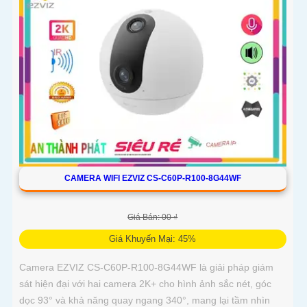
CAMERA WIFI EZVIZ CS-C60P-R100-8G44WF
Giá Bán: 00 ₫
Giá Khuyến Mại: 45%
Camera EZVIZ CS-C60P-R100-8G44WF là giải pháp giám
sát hiện đại với hai camera 2K+ cho hình ảnh sắc nét, góc
dọc 93° và khả năng quay ngang 340°, mang lại tầm nhìn