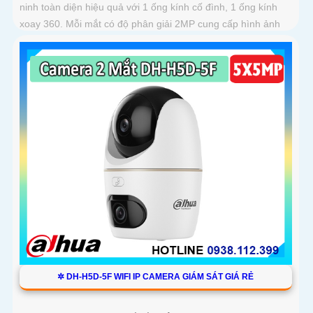
ninh toàn diện hiệu quả với 1 ống kính cố đình, 1 ống kính
xoay 360. Mỗi mắt có độ phân giải 2MP cung cấp hình ảnh
giám sát sắc nét, hỗ trợ ban đêm có màu, tích hợp mic và loa
đàm thoại 2 chiều, khả năng phát hiện phân biệt người vật
độ chính xác cao
✲ DH-H5D-5F WIFI IP CAMERA GIÁM SÁT GIÁ RẺ