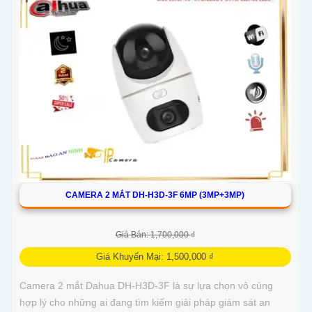
với khả năng lưu trữ thẻ nhớ và xem lại nhanh chóng, đây
thực sự là giải pháp giám sát thông minh, gọn nhẹ mà vô
cùng hiệu quả
CAMERA 2 MẮT DH-H3D-3F 6MP (3MP+3MP)
Giá Bán: 1,700,000 ₫
Giá Khuyến Mại: 1,500,000 ₫
Camera 2 mắt Dahua DH-H3D-3F là sự lựa chọn vô cùng
hợp lý cho những ai đang tìm kiếm giải pháp giám sát an