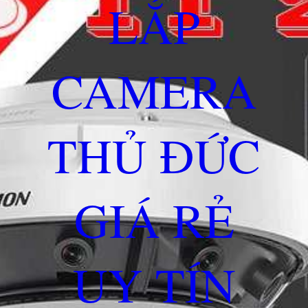
LẮP
CAMERA
THỦ ĐỨC
GIÁ RẺ
UY TÍN