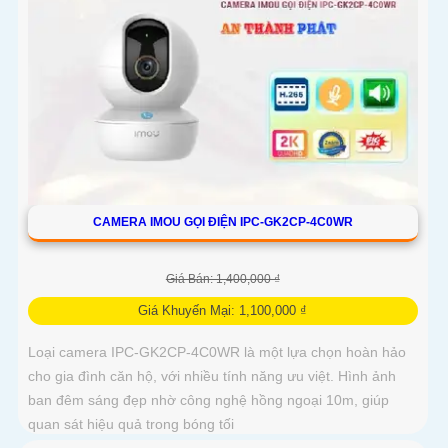
CAMERA IMOU GỌI ĐIỆN IPC-GK2CP-4C0WR
Giá Bán: 1,400,000 ₫
Giá Khuyến Mại: 1,100,000 ₫
Loại camera IPC-GK2CP-4C0WR là một lựa chọn hoàn hảo
cho gia đình căn hộ, với nhiều tính năng ưu việt. Hình ảnh
ban đêm sáng đẹp nhờ công nghệ hồng ngoại 10m, giúp
quan sát hiệu quả trong bóng tối