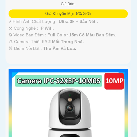
Giá Bán:
Giá Khuyến Mại: 5%-35%
️⚡ Hình Ành Chất Lượng :
Ultra 3k + Sắc Nét .
⚒ Công Nghệ :
IP Wifi.
❂ Video Ban Đêm :
Full Color 15m Có Màu Ban Ðêm.
🎨 Camera Thiết Kế
2 Mắt Trong Nhà.
️⌘ Điểm Nỗi Bật :
Thu Âm Và Loa.