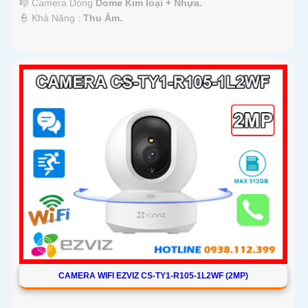
🎼️ Camera Dòng
Dome Kim loại + Nhựa.
️👮 Khả Năng :
Thu Âm.
CAMERA WIFI EZVIZ CS-TY1-R105-1L2WF (2MP)