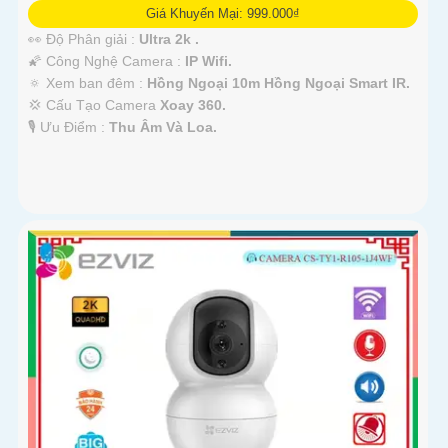
Giá Khuyến Mại: 999.000₫
👀 Độ Phân giải :
Ultra 2k .
🌠 Công Nghệ Camera :
IP Wifi.
🔅 Xem ban đêm :
Hồng Ngoại 10m Hồng Ngoại Smart IR.
💢 Cấu Tạo Camera
Xoay 360.
️🎙 Ưu Điểm :
Thu Âm Và Loa.