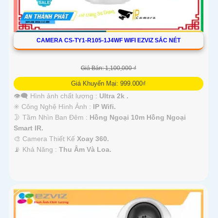
CAMERA CS-TY1-R105-1J4WF WIFI EZVIZ SẮC NÉT
Giá Bán: 1,100,000 ₫
Giá Khuyến Mại: 999.000₫
👁️‍🗨 Hình ảnh chất lượng :
Ultra 2k .
✳️ Công Nghệ Hình Ảnh :
IP Wifi.
🌛 Tầm Nhìn Ban Đêm :
Hồng Ngoại 10m Hồng Ngoại
Smart IR.
🎨 Camera Thiết Kế
Xoay 360.
️📡 Khả Năng :
Thu Âm Và Loa.