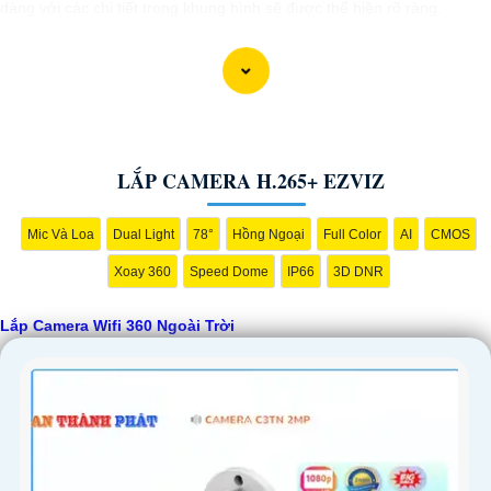
dàng với các chi tiết trong khung hình sẽ được thể hiện rõ ràng.
Camera được thiết kế chắc chắn, chống nước và chống bụi giúp
camera hoạt động ổn định trong mọi điều kiện thời tiết. ️Với camera wifi
360 ngoài trời, bạn có thể yên tâm mà không cần lo lắng về việc bị
xâm nhập hoặc mất trội tài sản.
LẮP CAMERA H.265+ EZVIZ
Mic Và Loa
Dual Light
78°
Hồng Ngoại
Full Color
AI
CMOS
Xoay 360
Speed Dome
IP66
3D DNR
Lắp Camera Wifi 360 Ngoài Trời
'