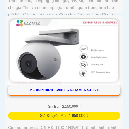
Trong thời đại công nghệ số ngày nay, việc đảm bảo an ninh
cho gia đình và doanh nghiệp trở nên quan trọng hơn bao
giờ hết. Camera giám sát không chỉ giúp bạn theo dõi mọi
hoạt động xung quanh mà còn mang lại sự an tâm cho bạn
và những người thân yêu
CS-H8-R100-1H3WKFL-2K-CAMERA-EZVIZ
Giá Bán: 2,150,000 ₫
Giá Khuyến Mại: 1,950,000 ₫
Camera quan sát CS-H8-R100-1H3WKFL là một thiết bị hiện