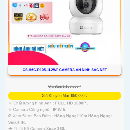
CS-H6C-R105-1L2WF CAMERA AN NINH SẮC NÉT
Giá Bán: 1,150,000 ₫
Giá Khuyến Mại: 950,000 ₫
🔅 Chất lượng hình Ảnh :
FULL HD 1080P .
⚜️ Camera Công nghệ :
IP Wifi.
❂ Xem Được Ban Đêm :
Hồng Ngoại 10m Hồng Ngoại
Smart IR.
🌧️ Thiết Kế Camera
Xoay 360.