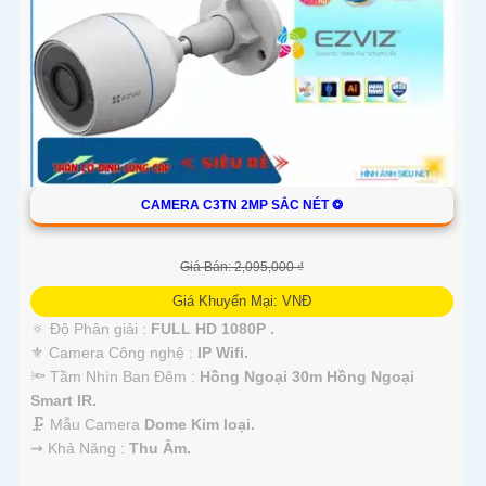
CAMERA C3TN 2MP SẮC NÉT ❂
Giá Bán: 2,095,000 ₫
Giá Khuyến Mại: VNĐ
🔅 Độ Phân giải :
FULL HD 1080P .
⚜️ Camera Công nghệ :
IP Wifi.
🔦 Tầm Nhìn Ban Đêm :
Hồng Ngoại 30m Hồng Ngoại
Smart IR.
🗜️ Mẫu Camera
Dome Kim loại.
️⇝ Khả Năng :
Thu Âm.