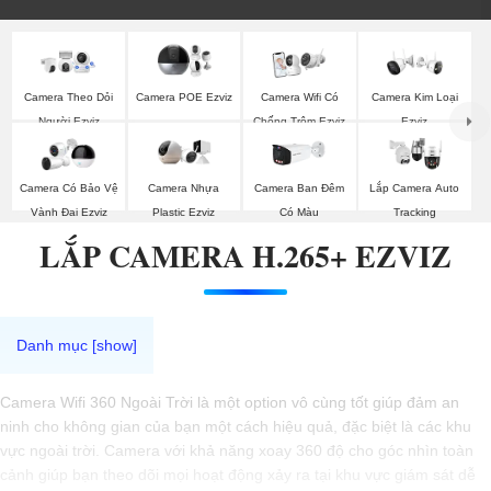
Camera Theo Dỏi
Camera POE Ezviz
Camera Wifi Có
Camera Kim Loại
Người Ezviz
Chống Trộm Ezviz
Ezviz
Camera Có Bảo Vệ
Camera Nhựa
Camera Ban Đêm
Lắp Camera Auto
Vành Đai Ezviz
Plastic Ezviz
Có Màu
Tracking
LẮP CAMERA H.265+ EZVIZ
Camera Wifi 360 Ngoài Trời là một option vô cùng tốt giúp đảm an
ninh cho không gian của bạn một cách hiệu quả, đặc biệt là các khu
vực ngoài trời. Camera với khả năng xoay 360 độ cho góc nhìn toàn
cảnh giúp bạn theo dõi mọi hoạt động xảy ra tại khu vực giám sát dễ