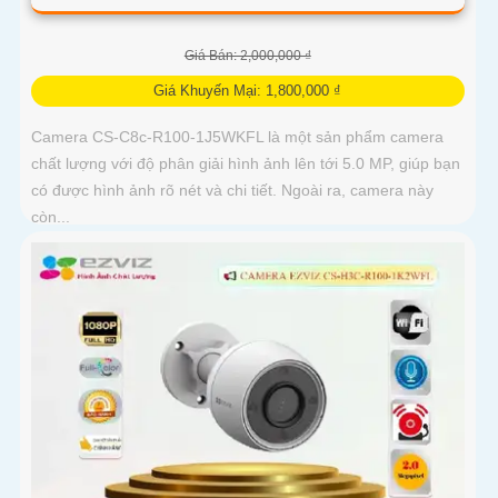
Giá Bán: 2,000,000 ₫
Giá Khuyến Mại: 1,800,000 ₫
Camera CS-C8c-R100-1J5WKFL là một sản phẩm camera
chất lượng với độ phân giải hình ảnh lên tới 5.0 MP, giúp bạn
có được hình ảnh rõ nét và chi tiết. Ngoài ra, camera này
còn...