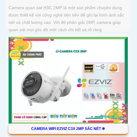
Camera quan sát H3C 2MP là một sản phẩm chuyên dụng
được thiết kế với công nghệ tiên tiến để ghi lại hình ảnh sắc
nét và chất lượng cao. Với độ phân giải 2MP, camera giúp
quan sát mọi góc độ một cách chi tiết và rõ ràng
CAMERA WIFI EZVIZ C3X 2MP SẮC NÉT ❇