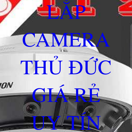
LẮP
CAMERA
THỦ ĐỨC
GIÁ RẺ
UY TÍN