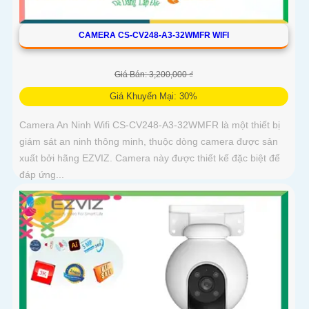
CAMERA CS-CV248-A3-32WMFR WIFI
Giá Bán: 3,200,000 ₫
Giá Khuyến Mại: 30%
Camera An Ninh Wifi CS-CV248-A3-32WMFR là một thiết bị
giám sát an ninh thông minh, thuộc dòng camera được sản
xuất bởi hãng EZVIZ. Camera này được thiết kế đặc biệt để
đáp ứng...