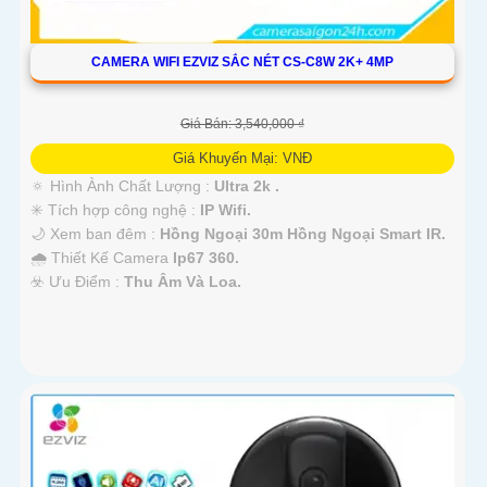
CAMERA WIFI EZVIZ SẮC NÉT CS-C8W 2K+ 4MP
Giá Bán: 3,540,000 ₫
Giá Khuyến Mại: VNĐ
🔅 Hình Ành Chất Lượng :
Ultra 2k .
✳️ Tích hợp công nghệ :
IP Wifi.
🌙 Xem ban đêm :
Hồng Ngoại 30m Hồng Ngoại Smart IR.
🌧️ Thiết Kế Camera
Ip67 360.
️☣️ Ưu Điểm :
Thu Âm Và Loa.