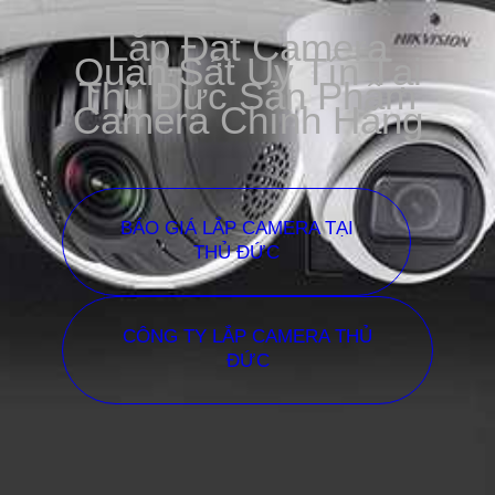
Lắp Đặt Camera
Quan Sát Uy Tín Tại
Thủ Đức Sản Phẩm
Camera Chính Hãng
BÁO GIÁ LẮP CAMERA TẠI
THỦ ĐỨC
CÔNG TY LẮP CAMERA THỦ
ĐỨC