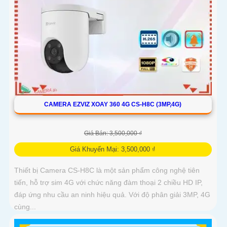
CAMERA EZVIZ XOAY 360 4G CS-H8C (3MP,4G)
Giá Bán: 3,500,000 ₫
Giá Khuyến Mại: 3,500,000 ₫
Thiết bị Camera CS-H8C là một sản phẩm công nghệ tiên
tiến, hỗ trợ sim 4G với chức năng đàm thoại 2 chiều HD IP,
đáp ứng nhu cầu an ninh hiệu quả. Với độ phân giải 3MP, 4G
cùng...