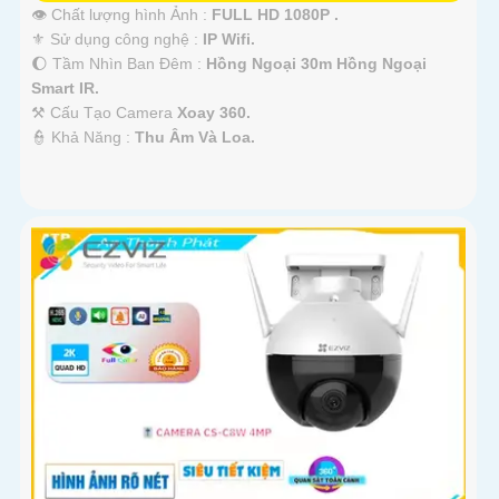
👁 Chất lượng hình Ảnh :
FULL HD 1080P .
⚜️ Sử dụng công nghệ :
IP Wifi.
🌔 Tầm Nhìn Ban Đêm :
Hồng Ngoại 30m Hồng Ngoại
Smart IR.
⚒ Cấu Tạo Camera
Xoay 360.
️👮 Khả Năng :
Thu Âm Và Loa.