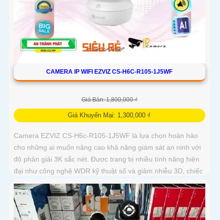
CAMERA IP WIFI EZVIZ CS-H6C-R105-1J5WF
Giá Bán: 1,800,000 ₫
Giá Khuyến Mại: 1,300,000 ₫
Camera EZVIZ CS-H6c-R105-1J5WF là lựa chọn hoàn hảo
cho những ai muốn nâng cao khả năng giám sát an ninh với
độ phân giải 3K sắc nét. Được trang bị nhiều tính năng hiện
đại như công nghệ WDR kỹ thuật số và giảm nhiễu 3D, chiếc
camera này giúp cải thiện chất lượng hình ảnh trong mọi
điều kiện ánh sáng