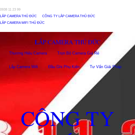
0938 11 23 99
LẮP CAMERA THỦ ĐỨC
CÔNG TY LẮP CAMERA THỦ ĐỨC
LẮP CAMERA WIFI THỦ ĐỨC
LẮP CAMERA THỦ ĐỨC
Thương Hiệu Camera
Trọn Bộ Camera Giá Rẻ
Lắp Camera Wifi
Đầu Ghi Phụ Kiên
Tư Vấn Giải Pháp
CÔNG TY