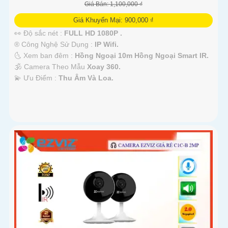
Giá Bán: 1,100,000 ₫
Giá Khuyến Mại: 900,000 ₫
👀 Độ sắc nét :
FULL HD 1080P .
®️ Công Nghệ Sử Dụng :
IP Wifi.
🌜 Xem ban đêm :
Hồng Ngoại 10m Hồng Ngoại Smart IR.
🕉️ Camera Theo Mẫu
Xoay 360.
️💫 Ưu Điểm :
Thu Âm Và Loa.