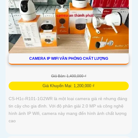
CAMERA IP WIFI VĂN PHÒNG CHẤT LƯỢNG
Giá Bán: 1,400,000 ₫
Giá Khuyến Mại: 1,200,000 ₫
CS-H1c-R101-1G2WR là một loại camera giá rẻ nhưng đáng
tin cậy cho gia đình. Với độ phân giải 2.0 MP và công nghệ
hình ảnh IP Wifi, camera này mang đến hình ảnh chất lượng
cao