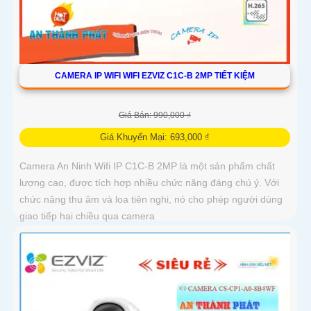
CAMERA IP WIFI WIFI EZVIZ C1C-B 2MP TIẾT KIỆM
Giá Bán: 990,000 ₫
Giá Khuyến Mại: 693,000 ₫
Camera An Ninh Wifi IP C1C-B 2MP là một sản phẩm chất
lượng cao, được tích hợp nhiều chức năng đáng chú ý. Với
chức năng thu âm và loa tiên nghi, nó cho phép người dùng
giao tiếp hai chiều qua camera