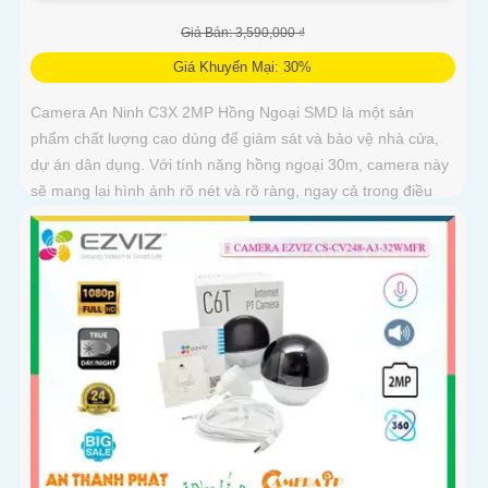
Giá Bán: 3,590,000 ₫
Giá Khuyến Mại: 30%
Camera An Ninh C3X 2MP Hồng Ngoại SMD là một sản
phẩm chất lượng cao dùng để giám sát và bảo vệ nhà cửa,
dự án dân dụng. Với tính năng hồng ngoại 30m, camera này
sẽ mang lại hình ảnh rõ nét và rõ ràng, ngay cả trong điều
kiện ánh sáng yếu