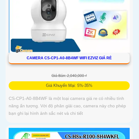
CAMERA CS-CP1-A0-8B4WF WIFI EZVIZ GIÁ RẺ
Giá Bán: 2,040,000 ₫
Giá Khuyến Mại: 5%-35%
CS-CP1-A0-8B4WF là một loại camera giá re có nhiều tính
năng ấn tượng. Với độ phân giải cao, camera này cho phép
bạn ghi lại hình ảnh sắc nét và chi tiết