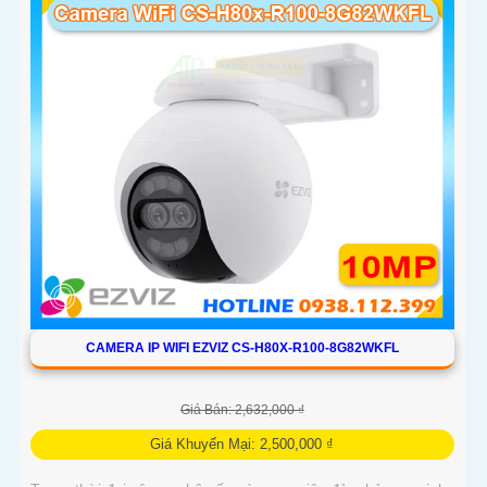
CAMERA IP WIFI EZVIZ CS-H80X-R100-8G82WKFL
Giá Bán: 2,632,000 ₫
Giá Khuyến Mại: 2,500,000 ₫