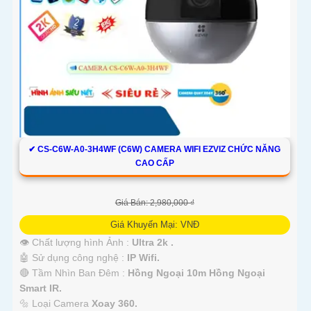
✔ CS-C6W-A0-3H4WF (C6W) CAMERA WIFI EZVIZ CHỨC NĂNG
CAO CẤP
Giá Bán: 2,980,000 ₫
Giá Khuyến Mại: VNĐ
👁 Chất lượng hình Ảnh :
Ultra 2k .
🤖️ Sử dụng công nghệ :
IP Wifi.
🔴 Tầm Nhìn Ban Đêm :
Hồng Ngoại 10m Hồng Ngoại
Smart IR.
🔩 Loại Camera
Xoay 360.