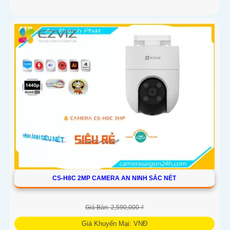
CS-H8C 2MP CAMERA AN NINH SẮC NÉT
Giá Bán: 2,590,000 ₫
Giá Khuyến Mại: VNĐ