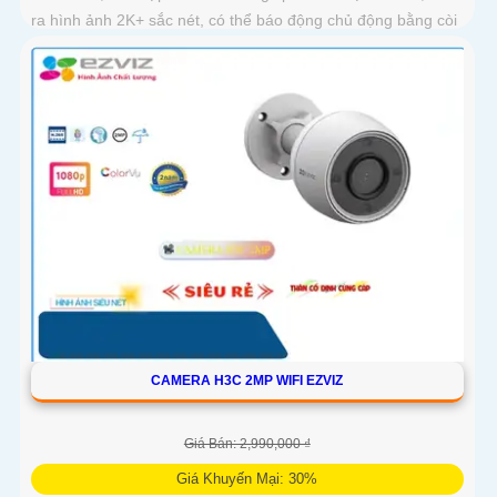
ra hình ảnh 2K+ sắc nét, có thể báo động chủ động bằng còi
và đèn
CAMERA H3C 2MP WIFI EZVIZ
Giá Bán: 2,990,000 ₫
Giá Khuyến Mại: 30%