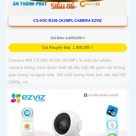
CS-H3C-R100-1K2WFL CAMERA EZVIZ
Giá Bán: 1,600,000 ₫
Giá Khuyến Mại: 1,400,000 ₫
Camera Wifi CS-H3c-R100-1K2WFL là một sản phẩm
camera thông minh được thiết kế đặc biệt để giám sát không
gian trong và ngoài nhà. Với chất lượng hình ảnh sắc nét HD
1080p, nó...