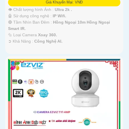
Giá Khuyến Mại: VNĐ
👁 Chất lượng hình Ảnh :
Ultra 2k .
🤖️ Sử dụng công nghệ :
IP Wifi.
🔴 Tầm Nhìn Ban Đêm :
Hồng Ngoại 10m Hồng Ngoại
Smart IR.
🔩 Loại Camera
Xoay 360.
️➲ Khả Năng :
Công Nghệ AI.