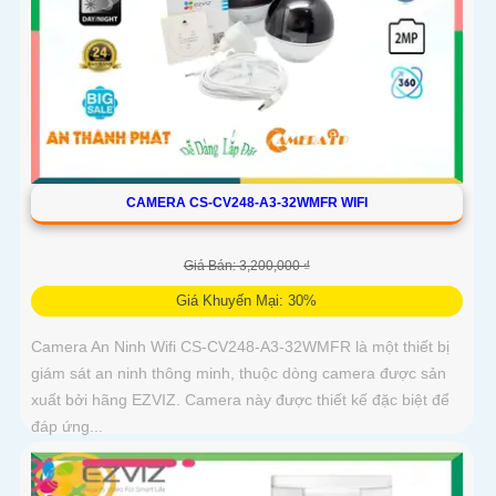
CAMERA CS-CV248-A3-32WMFR WIFI
Giá Bán: 3,200,000 ₫
Giá Khuyến Mại: 30%
Camera An Ninh Wifi CS-CV248-A3-32WMFR là một thiết bị
giám sát an ninh thông minh, thuộc dòng camera được sản
xuất bởi hãng EZVIZ. Camera này được thiết kế đặc biệt để
đáp ứng...