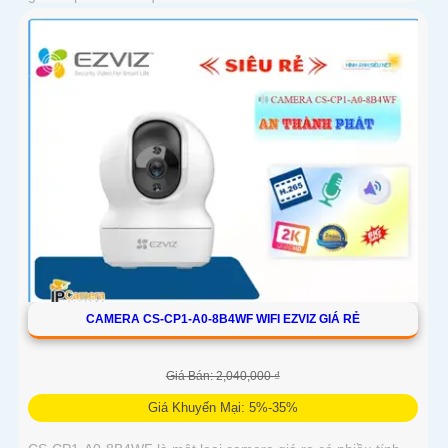
CAMERA CS-CP1-A0-8B4WF WIFI EZVIZ GIÁ RẺ
Giá Bán: 2,040,000 ₫
Giá Khuyến Mại: 5%-35%