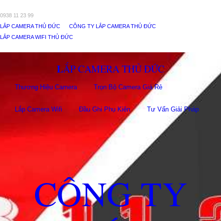
0938 11 23 99
LẮP CAMERA THỦ ĐỨC
CÔNG TY LẮP CAMERA THỦ ĐỨC
LẮP CAMERA WIFI THỦ ĐỨC
LẮP CAMERA THỦ ĐỨC
Thương Hiệu Camera
Trọn Bộ Camera Giá Rẻ
Lắp Camera Wifi
Đầu Ghi Phụ Kiên
Tư Vấn Giải Pháp
CÔNG TY