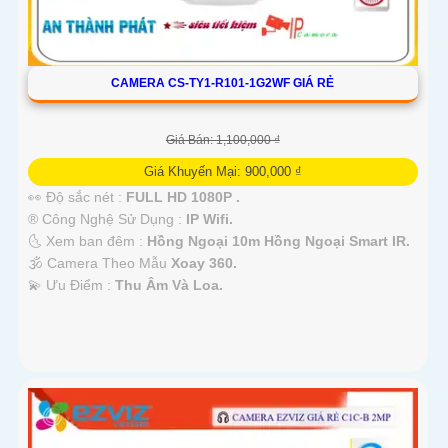
CAMERA CS-TY1-R101-1G2WF GIÁ RẺ
Giá Bán: 1,100,000 ₫
Giá Khuyến Mại: 900,000 ₫
👀 Độ sắc nét :
FULL HD 1080P .
®️ Công Nghệ Sử Dụng :
IP Wifi.
🌜 Xem ban đêm :
Hồng Ngoại 10m Hồng Ngoại Smart IR.
🕉️ Camera Theo Mẫu
Xoay 360.
️💫 Ưu Điểm :
Thu Âm Và Loa.