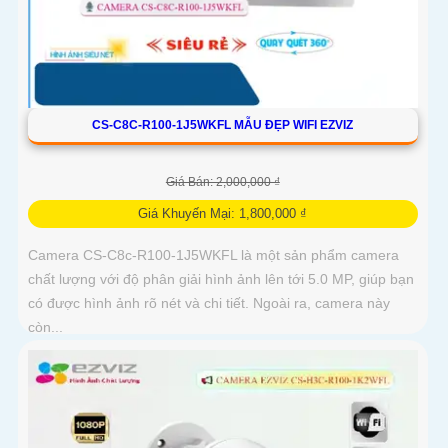
CS-C8C-R100-1J5WKFL MẪU ĐẸP WIFI EZVIZ
Giá Bán: 2,000,000 ₫
Giá Khuyến Mại: 1,800,000 ₫
Camera CS-C8c-R100-1J5WKFL là một sản phẩm camera
chất lượng với độ phân giải hình ảnh lên tới 5.0 MP, giúp bạn
có được hình ảnh rõ nét và chi tiết. Ngoài ra, camera này
còn...