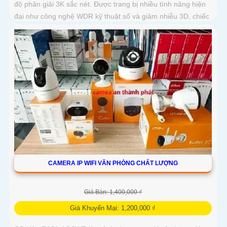
độ phân giải 3K sắc nét. Được trang bị nhiều tính năng hiện
đại như công nghệ WDR kỹ thuật số và giảm nhiễu 3D, chiếc
camera này giúp cải thiện chất lượng hình ảnh trong mọi
điều kiện ánh sáng
CAMERA IP WIFI VĂN PHÒNG CHẤT LƯỢNG
Giá Bán: 1,400,000 ₫
Giá Khuyến Mại: 1,200,000 ₫