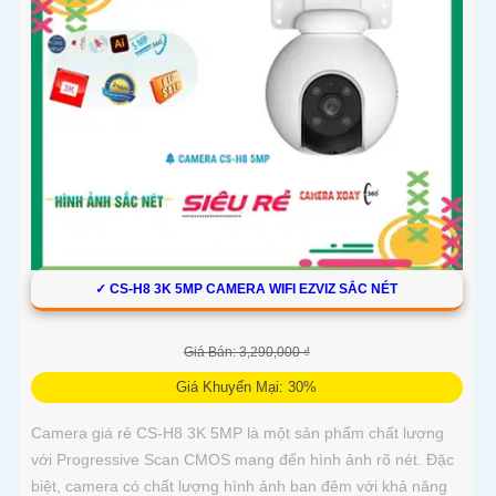
✓ CS-H8 3K 5MP CAMERA WIFI EZVIZ SẮC NÉT
Giá Bán: 3,290,000 ₫
Giá Khuyến Mại: 30%
Camera giá rẻ CS-H8 3K 5MP là một sản phẩm chất lượng
với Progressive Scan CMOS mang đến hình ảnh rõ nét. Đặc
biệt, camera có chất lượng hình ảnh ban đêm với khả năng