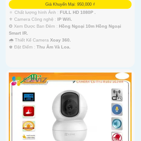
Giá Khuyến Mại: 950,000 ₫
🔅 Chất lượng hình Ảnh :
FULL HD 1080P .
⚜️ Camera Công nghệ :
IP Wifi.
❂ Xem Được Ban Đêm :
Hồng Ngoại 10m Hồng Ngoại
Smart IR.
🌧️ Thiết Kế Camera
Xoay 360.
️♚ Đặt Điểm :
Thu Âm Và Loa.