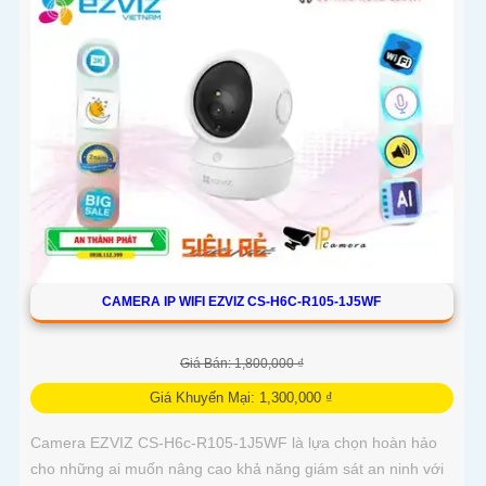
CAMERA IP WIFI EZVIZ CS-H6C-R105-1J5WF
Giá Bán: 1,800,000 ₫
Giá Khuyến Mại: 1,300,000 ₫
Camera EZVIZ CS-H6c-R105-1J5WF là lựa chọn hoàn hảo
cho những ai muốn nâng cao khả năng giám sát an ninh với