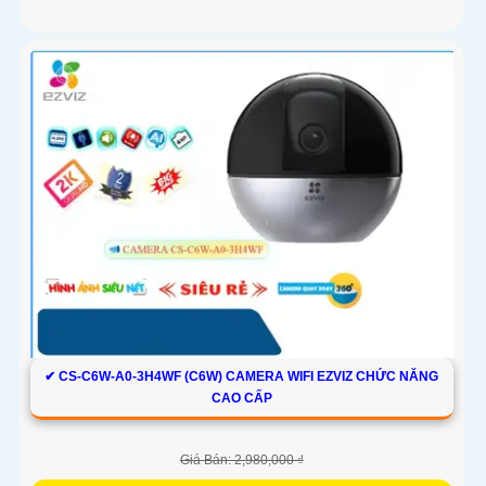
✔ CS-C6W-A0-3H4WF (C6W) CAMERA WIFI EZVIZ CHỨC NĂNG
CAO CẤP
Giá Bán: 2,980,000 ₫