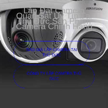
Lắp Đặt Camera
Quan Sát Uy Tín Tại
Thủ Đức Sản Phẩm
Camera Chính Hãng
BÁO GIÁ LẮP CAMERA TẠI
THỦ ĐỨC
CÔNG TY LẮP CAMERA THỦ
ĐỨC