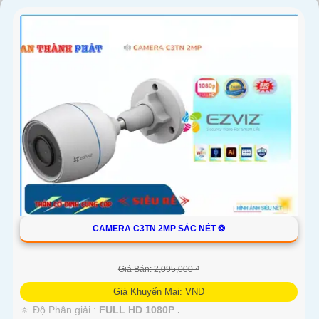
'
CAMERA C3TN 2MP SẮC NÉT ❂
Giá Bán: 2,095,000 ₫
Giá Khuyến Mại: VNĐ
🔅 Độ Phân giải :
FULL HD 1080P .