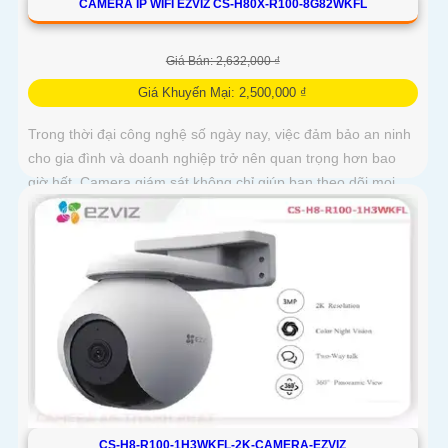
CAMERA IP WIFI EZVIZ CS-H80X-R100-8G82WKFL
Giá Bán: 2,632,000 ₫
Giá Khuyến Mại: 2,500,000 ₫
Trong thời đại công nghệ số ngày nay, việc đảm bảo an ninh
cho gia đình và doanh nghiệp trở nên quan trọng hơn bao
giờ hết. Camera giám sát không chỉ giúp bạn theo dõi mọi
hoạt động xung quanh mà còn mang lại sự an tâm cho bạn
và những người thân yêu
CS-H8-R100-1H3WKFL-2K-CAMERA-EZVIZ