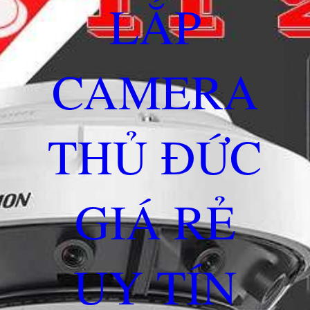
LẮP
CAMERA
THỦ ĐỨC
GIÁ RẺ
UY TÍN