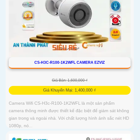
CS-H3C-R100-1K2WFL CAMERA EZVIZ
Giá Bán: 1,600,000 ₫
Giá Khuyến Mại: 1,400,000 ₫
Camera Wifi CS-H3c-R100-1K2WFL là một sản phẩm
camera thông minh được thiết kế đặc biệt để giám sát không
gian trong và ngoài nhà. Với chất lượng hình ảnh sắc nét HD
1080p, nó...