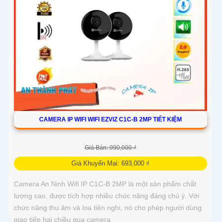
CAMERA IP WIFI WIFI EZVIZ C1C-B 2MP TIẾT KIỆM
Giá Bán: 990,000 ₫
Giá Khuyến Mại: 693,000 ₫
Camera An Ninh Wifi IP C1C-B 2MP là một sản phẩm chất
lượng cao, được tích hợp nhiều chức năng đáng chú ý. Với
chức năng thu âm và loa tiên nghi, nó cho phép người dùng
giao tiếp hai chiều qua camera