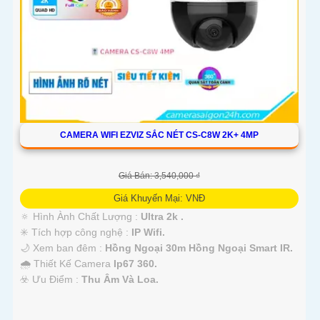
CAMERA WIFI EZVIZ SẮC NÉT CS-C8W 2K+ 4MP
Giá Bán: 3,540,000 ₫
Giá Khuyến Mại: VNĐ
🔅 Hình Ành Chất Lượng :
Ultra 2k .
✳️ Tích hợp công nghệ :
IP Wifi.
🌙 Xem ban đêm :
Hồng Ngoại 30m Hồng Ngoại Smart IR.
🌧️ Thiết Kế Camera
Ip67 360.
️☣️ Ưu Điểm :
Thu Âm Và Loa.