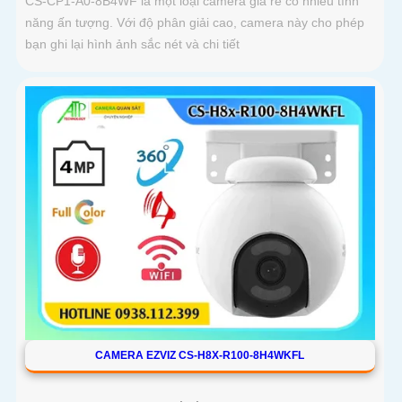
CS-CP1-A0-8B4WF là một loại camera giá re có nhiều tính
năng ấn tượng. Với độ phân giải cao, camera này cho phép
bạn ghi lại hình ảnh sắc nét và chi tiết
CAMERA EZVIZ CS-H8X-R100-8H4WKFL