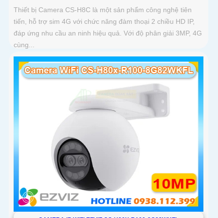
Thiết bị Camera CS-H8C là một sản phẩm công nghệ tiên
tiến, hỗ trợ sim 4G với chức năng đàm thoại 2 chiều HD IP,
đáp ứng nhu cầu an ninh hiệu quả. Với độ phân giải 3MP, 4G
cùng...