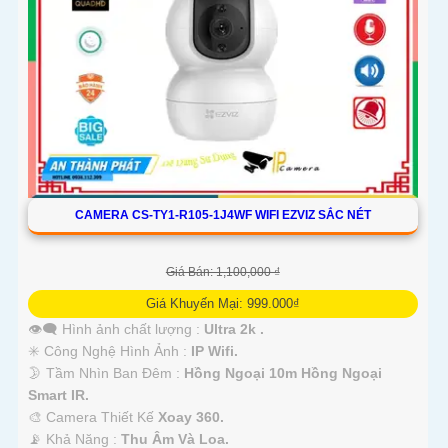
CAMERA CS-TY1-R105-1J4WF WIFI EZVIZ SẮC NÉT
Giá Bán: 1,100,000 ₫
Giá Khuyến Mại: 999.000₫
👁️‍🗨 Hình ảnh chất lượng :
Ultra 2k .
✳️ Công Nghệ Hình Ảnh :
IP Wifi.
🌛 Tầm Nhìn Ban Đêm :
Hồng Ngoại 10m Hồng Ngoại
Smart IR.
🎨 Camera Thiết Kế
Xoay 360.
️📡 Khả Năng :
Thu Âm Và Loa.