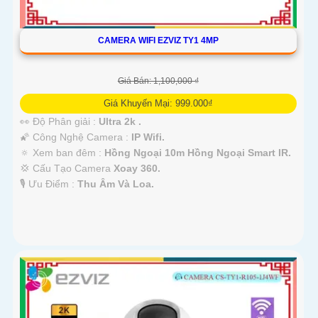
CAMERA WIFI EZVIZ TY1 4MP
Giá Bán: 1,100,000 ₫
Giá Khuyến Mại: 999.000₫
👀 Độ Phân giải :
Ultra 2k .
🌠 Công Nghệ Camera :
IP Wifi.
🔅 Xem ban đêm :
Hồng Ngoại 10m Hồng Ngoại Smart IR.
💢 Cấu Tạo Camera
Xoay 360.
️🎙 Ưu Điểm :
Thu Âm Và Loa.