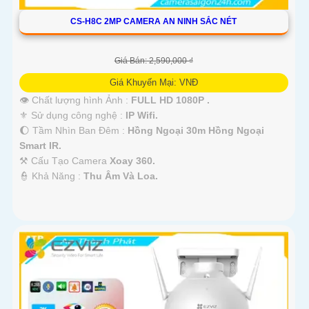
CS-H8C 2MP CAMERA AN NINH SẮC NÉT
Giá Bán: 2,590,000 ₫
Giá Khuyến Mại: VNĐ
👁 Chất lượng hình Ảnh :
FULL HD 1080P .
⚜️ Sử dụng công nghệ :
IP Wifi.
🌔 Tầm Nhìn Ban Đêm :
Hồng Ngoại 30m Hồng Ngoại
Smart IR.
⚒ Cấu Tạo Camera
Xoay 360.
️👮 Khả Năng :
Thu Âm Và Loa.