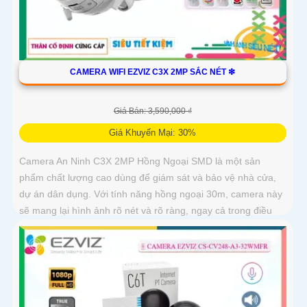
CAMERA WIFI EZVIZ C3X 2MP SẮC NÉT ❇
Giá Bán: 3,590,000 ₫
Giá Khuyến Mại: 30%
Camera An Ninh C3X 2MP Hồng Ngoại SMD là một sản
phẩm chất lượng cao dùng để giám sát và bảo vệ nhà cửa,
dự án dân dụng. Với tính năng hồng ngoại 30m, camera này
sẽ mang lại hình ảnh rõ nét và rõ ràng, ngay cả trong điều
kiện ánh sáng yếu