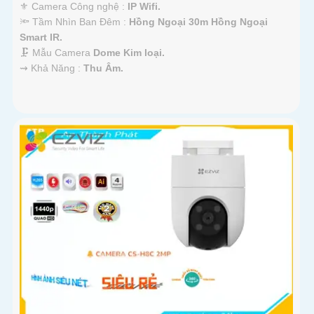
⚜️ Camera Công nghệ :
IP Wifi.
🔦 Tầm Nhìn Ban Đêm :
Hồng Ngoại 30m Hồng Ngoại
Smart IR.
🗜️ Mẫu Camera
Dome Kim loại.
️⇝ Khả Năng :
Thu Âm.