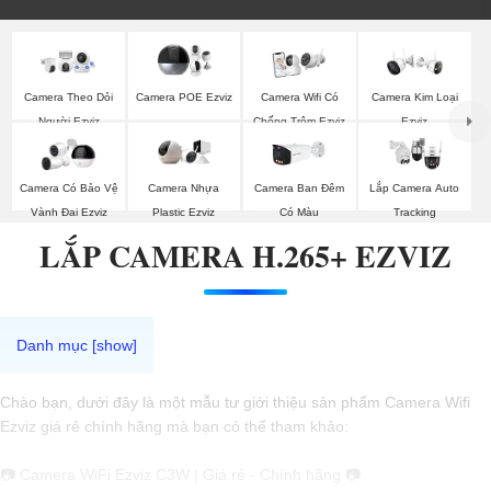
Camera Theo Dỏi
Camera POE Ezviz
Camera Wifi Có
Camera Kim Loại
Người Ezviz
Chống Trộm Ezviz
Ezviz
Camera Có Bảo Vệ
Camera Nhựa
Camera Ban Đêm
Lắp Camera Auto
Vành Đai Ezviz
Plastic Ezviz
Có Màu
Tracking
LẮP CAMERA H.265+ EZVIZ
Chào bạn, dưới đây là một mẫu tư giới thiệu sản phẩm Camera Wifi
Ezviz giá rẻ chính hãng mà bạn có thể tham khảo:
📷 Camera WiFi Ezviz C3W | Giá rẻ - Chính hãng 📷