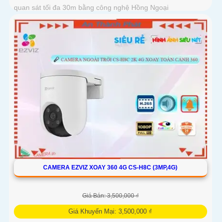
quan sát tối đa 30m bằng công nghệ Hồng Ngoại
CAMERA EZVIZ XOAY 360 4G CS-H8C (3MP,4G)
Giá Bán: 3,500,000 ₫
Giá Khuyến Mại: 3,500,000 ₫