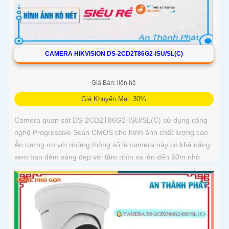
CAMERA HIKVISION DS-2CD2T86G2-ISU/SL(C)
Giá Bán: liên hệ
Giá Khuyến Mại: 30%
Camera quan sát DS-2CD2T86G2-ISU/SL(C) sử dụng công
nghệ Progressive Scan CMOS cho hình ảnh chất lượng cao.
Ấn tượng ơn với những thông số là camera này có khả năng
xem ban đêm sáng đẹp với tầm nhìn xa lên đến 60m nhờ
công nghệ Hồng Ngoại