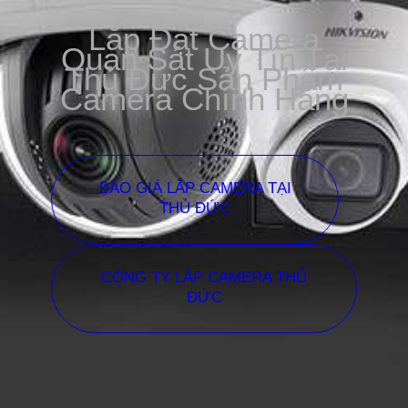
Lắp Đặt Camera
Quan Sát Uy Tín Tại
Thủ Đức Sản Phẩm
Camera Chính Hãng
BÁO GIÁ LẮP CAMERA TẠI
THỦ ĐỨC
CÔNG TY LẮP CAMERA THỦ
ĐỨC