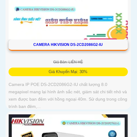
CAMERA HIKVISION DS-2CD2086G2-IU
Giá Bán: LIÊN HỆ
Giá Khuyến Mại: 30%
Camera IP POE DS-2CD2086G2-IU chất lượng 8.0
megapixel mang lại hình ảnh sắc nét, giám sát chi tiết nhỏ và
xem được ban đêm với hồng ngoại 40m. Sử dụng trong công
trình ban đêm,...