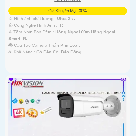
Giá Bán: liên hệ
Giá Khuyến Mại: 30%
🔅 Hình ảnh chất lượng :
Ultra 2k .
👍 Công Nghệ Hình Ảnh :
IP.
❈ Tầm Nhìn Ban Đêm :
Hồng Ngoại 60m Hồng Ngoại
Smart IR.
🐉️ Cấu Tạo Camera
Thân Kim Loại.
️☣️ Khả Năng :
Có Đèn Còi Báo Động.