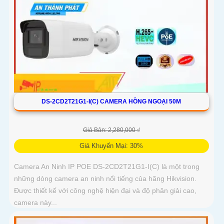
DS-2CD2T21G1-I(C) CAMERA HỒNG NGOẠI 50M
Giá Bán: 2,280,000 ₫
Giá Khuyến Mại: 30%
Camera An Ninh IP POE DS-2CD2T21G1-I(C) là một trong
những dòng camera an ninh nổi tiếng của hãng Hikvision.
Được thiết kế với công nghệ hiện đại và độ phân giải cao,
camera này...