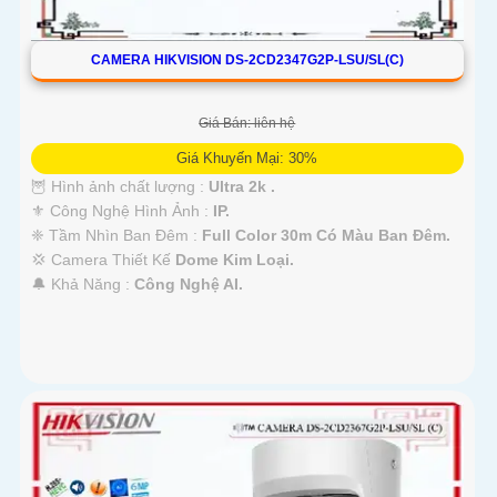
CAMERA HIKVISION DS-2CD2347G2P-LSU/SL(C)
Giá Bán: liên hệ
Giá Khuyến Mại: 30%
🦉 Hình ảnh chất lượng :
Ultra 2k .
⚜️ Công Nghệ Hình Ảnh :
IP.
❈ Tầm Nhìn Ban Đêm :
Full Color 30m Có Màu Ban Đêm.
💢 Camera Thiết Kế
Dome Kim Loại.
️🔔 Khả Năng :
Công Nghệ AI.