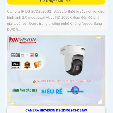
Giá Khuyến Mại: 30%
Camera IP DS-2CD2326G2-ISU/SL là thiết bị sắc nét với chip
hình ảnh 2.0 megapixel FULL HD 1080P, đem đến độ phân
giải tuyệt vời. Được trang bị công nghệ Chống Ngược Sáng
DWDR...
CAMERA HIKVISION DS-2DF5220S-DE4/W