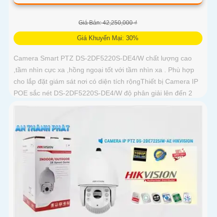
Giá Bán: 42,250,000 ₫
Giá Khuyến Mại: 30%
Camera Smart PTZ DS-2DF5220S-DE4/W chất lượng cao
,tầm nhìn cực xa ,hồng ngoại tốt với tầm nhìn xa . Phù hợp
cho lắp đặt giám sát nơi có diện tích rộngThiết bị Camera IP
POE sắc nét DS-2DF5220S-DE4/W độ phân giải lên đến 2