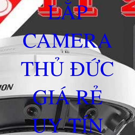
LẮP
CAMERA
THỦ ĐỨC
GIÁ RẺ
UY TÍN