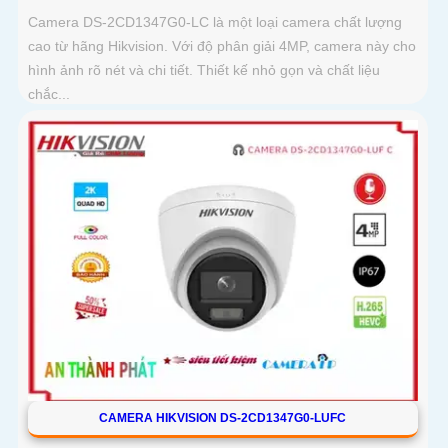
Camera DS-2CD1347G0-LC là một loại camera chất lượng
cao từ hãng Hikvision. Với độ phân giải 4MP, camera này cho
hình ảnh rõ nét và chi tiết. Thiết kế nhỏ gọn và chất liệu
chắc...
CAMERA HIKVISION DS-2CD1347G0-LUFC