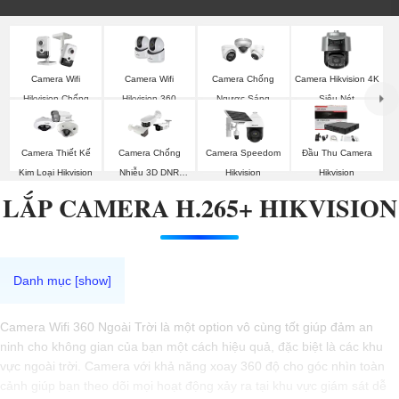
Camera Wifi
Camera Wifi
Camera Chống
Camera Hikvision 4K
Hikvision 360
Hikvision Chống
Ngược Sáng
Siêu Nét
Trộm
Hikvision
Camera Thiết Kế
Camera Chống
Camera Speedom
Đầu Thu Camera
Kim Loại Hikvision
Nhiễu 3D DNR
Hikvision
Hikvision
Hikvison
LẮP CAMERA H.265+ HIKVISION
Camera Wifi 360 Ngoài Trời là một option vô cùng tốt giúp đảm an
ninh cho không gian của bạn một cách hiệu quả, đặc biệt là các khu
vực ngoài trời. Camera với khả năng xoay 360 độ cho góc nhìn toàn
cảnh giúp bạn theo dõi mọi hoạt động xảy ra tại khu vực giám sát dễ