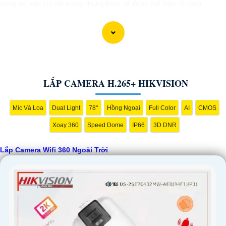
dàng với các chi tiết trong khung hình sẽ được thể hiện rõ ràng.
Camera được thiết kế chắc chắn, chống nước và chống bụi giúp
camera hoạt động ổn định trong mọi điều kiện thời tiết. ️Với camera wifi
360 ngoài trời, bạn có thể yên tâm mà không cần lo lắng về việc bị
xâm nhập hoặc mất trội tài sản.
LẮP CAMERA H.265+ HIKVISION
Mic Và Loa
Dual Light
78°
Hồng Ngoại
Full Color
AI
CMOS
Xoay 360
Speed Dome
IP66
3D DNR
Lắp Camera Wifi 360 Ngoài Trời
'