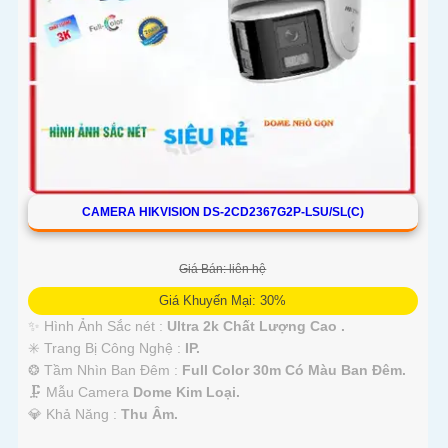
CAMERA HIKVISION DS-2CD2367G2P-LSU/SL(C)
Giá Bán: liên hệ
Giá Khuyến Mại: 30%
✨ Hình Ảnh Sắc nét :
Ultra 2k Chất Lượng Cao .
✳️ Trang Bị Công Nghệ :
IP.
❂ Tầm Nhìn Ban Đêm :
Full Color 30m Có Màu Ban Đêm.
🗜️ Mẫu Camera
Dome Kim Loại.
️💎 Khả Năng :
Thu Âm.