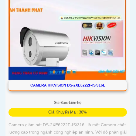
CAMERA HIKVISION DS-2XE6222F-IS/316L
Giá Bán: Liên hệ
Giá Khuyến Mại: 30%
Camera giám sát DS-2XE6222F-IS/316L là một Camera chất
lượng cao trong ngành công nghiệp an ninh. Với độ phân giải