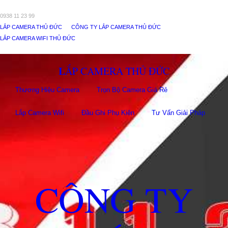
0938 11 23 99
LẮP CAMERA THỦ ĐỨC
CÔNG TY LẮP CAMERA THỦ ĐỨC
LẮP CAMERA WIFI THỦ ĐỨC
LẮP CAMERA THỦ ĐỨC
Thương Hiệu Camera
Trọn Bộ Camera Giá Rẻ
Lắp Camera Wifi
Đầu Ghi Phụ Kiên
Tư Vấn Giải Pháp
CÔNG TY