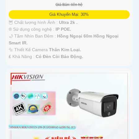
Giá Bán: liên hệ
Giá Khuyến Mại: 30%
🦉 Chất lượng hình Ảnh :
Ultra 2k .
®️ Sử dụng công nghệ :
IP POE.
🌙 Tầm Nhìn Ban Đêm :
Hồng Ngoại 60m Hồng Ngoại
Smart IR.
🔩 Thiết Kế Camera
Thân Kim Loại.
️₤ Khả Năng :
Có Đèn Còi Báo Động.