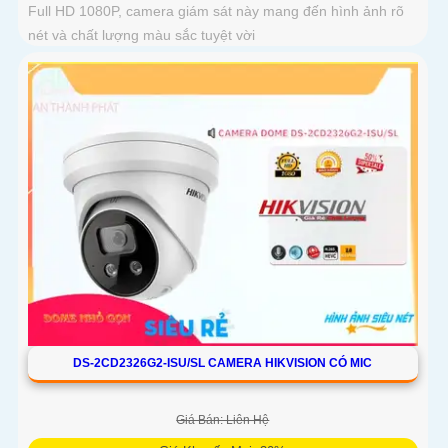
Full HD 1080P, camera giám sát này mang đến hình ảnh rõ
nét và chất lượng màu sắc tuyệt vời
DS-2CD2326G2-ISU/SL CAMERA HIKVISION CÓ MIC
Giá Bán: Liên Hệ