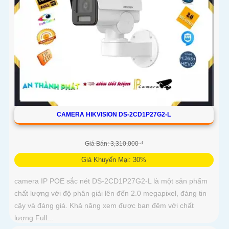
CAMERA HIKVISION DS-2CD1P27G2-L
Giá Bán: 3,310,000 ₫
Giá Khuyến Mại: 30%
camera IP POE sắc nét DS-2CD1P27G2-L là một sản phẩm
chất lượng với độ phân giải lên đến 2.0 megapixel, đáng tin
cậy và đáng giá. Khả năng xem được ban đêm với chất
lượng Full...