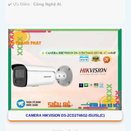
️✔️ Ưu Điểm :
Công Nghệ AI.
CAMERA HIKVISION DS-2CD2T46G2-ISU/SL(C)