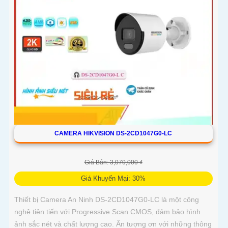
CAMERA HIKVISION DS-2CD1047G0-LC
Giá Bán: 3,070,000 ₫
Giá Khuyến Mại: 30%
Thiết bị Camera An Ninh DS-2CD1047G0-LC là một công
nghệ tiên tiến với Progressive Scan CMOS, đảm bảo hình
ảnh sắc nét và chất lượng cao. Ấn tượng ơn với những thông