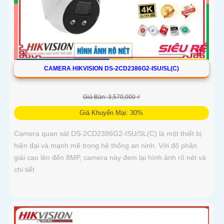
CAMERA HIKVISION DS-2CD2386G2-ISU/SL(C)
Giá Bán: 3,570,000 ₫
Giá Khuyến Mại: 30%
Camera quan sát DS-2CD2386G2-ISU/SL(C) là một thiết bị
hiện đại và mạnh mẽ trong hệ thống an ninh. Với độ phân
giải cao lên đến 8MP, camera này đem lại hình ảnh rõ nét và
chi tiết