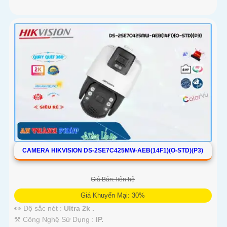
CAMERA HIKVISION DS-2SE7C425MW-AEB(14F1)(O-STD)(P3)
Giá Bán: liên hệ
Giá Khuyến Mại: 30%
👀 Độ sắc nét :
Ultra 2k .
⚒ Công Nghệ Sử Dụng :
IP.