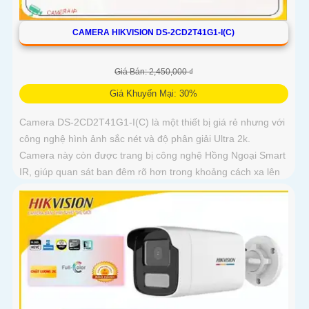
CAMERA HIKVISION DS-2CD2T41G1-I(C)
Giá Bán: 2,450,000 ₫
Giá Khuyến Mại: 30%
Camera DS-2CD2T41G1-I(C) là một thiết bị giá rẻ nhưng với
công nghệ hình ảnh sắc nét và độ phân giải Ultra 2k.
Camera này còn được trang bị công nghệ Hồng Ngoại Smart
IR, giúp quan sát ban đêm rõ hơn trong khoảng cách xa lên
tới 50m