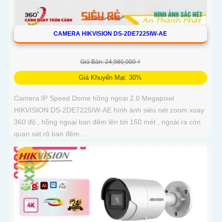
CAMERA HIKVISION DS-2DE7225IW-AE
Giá Bán: 24,980,000 ₫
Giá Khuyến Mại: 30%
Camera IP Speed Dome hồng ngoại 2.0 Megapixel
HIKVISION DS-2DE7225IW-AE hình ảnh siêu nét zoom xoay
360 độ , hồng ngoại ban đêm lên tới 150 mét , ngoài ra còn
quan sát rõ ban đêm...