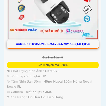
CAMERA HIKVISION DS-2SE7C432MW-AEB(14F1)(P3)
Giá Bán: liên hệ
Giá Khuyến Mại: 30%
👁 Chất lượng hình Ảnh :
Ultra 2k .
✳️ Sử dụng công nghệ :
IP.
💡 Tầm Nhìn Ban Đêm :
Hồng Ngoại 150m Hồng Ngoại
Smart IR.
🎨 Camera Thiết Kế
Ip67 360.
️➲ Khả Năng :
Có Đèn Còi Báo Động.