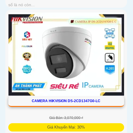
số là nó còn...
CAMERA HIKVISION DS-2CD1347G0-LC
Giá Bán: 3,070,000 ₫
Giá Khuyến Mại: 30%