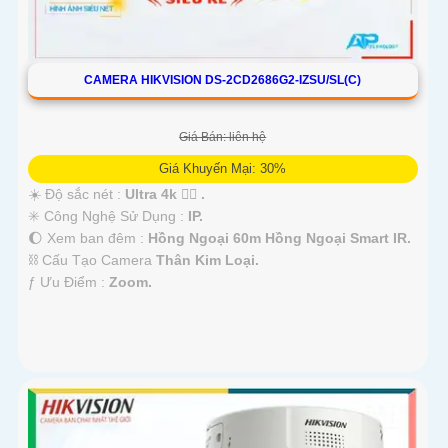
CAMERA HIKVISION DS-2CD2686G2-IZSU/SL(C)
Giá Bán: liên hệ
Giá Khuyến Mại: 30%
☀️ Độ sắc nét :
Ultra 4k 👍🏾 .
✳️ Công Nghệ Sử Dụng :
IP.
🌔 Xem ban đêm :
Hồng Ngoại 60m Hồng Ngoại Smart IR.
⛓ Cấu Tạo Camera
Thân Kim Loại.
️ƒ Ưu Điểm :
Zoom.