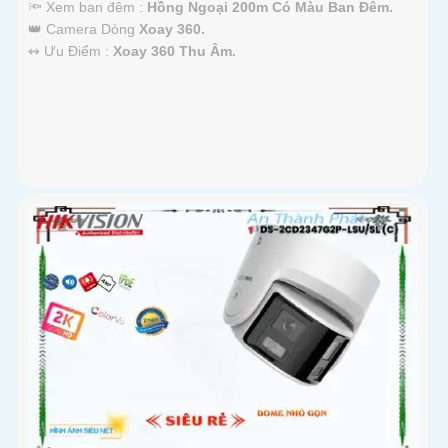
🔦 Xem ban đêm :
Hồng Ngoại 200m Có Màu Ban Đêm.
👑 Camera Dòng
Xoay 360.
️↭ Ưu Điểm :
Xoay 360 Thu Âm.