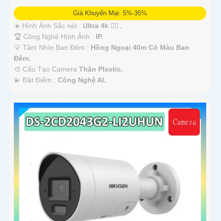
Giá Khuyến Mại: 5%-35%
☀️ Hình Ảnh Sắc nét :
Ultra 4k 👍🏾 .
🏆 Công Nghệ Hình Ảnh :
IP.
💡 Tầm Nhìn Ban Đêm :
Hồng Ngoại 40m Có Màu Ban
Ðêm.
🎨 Cấu Tạo Camera
Thân Plastic.
️💫 Đặt Điểm :
Công Nghệ AI.