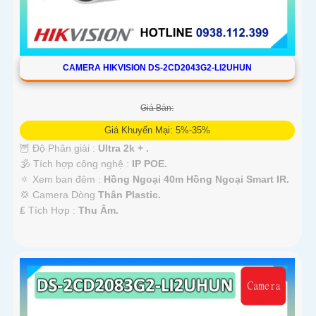
CAMERA HIKVISION DS-2CD2043G2-LI2UHUN
Giá Bán:
Giá Khuyến Mại: 5%-35%
🦉 Độ Phân giải :
Ultra 2k + .
🕉️ Tích hợp công nghệ :
IP POE.
🔅 Xem ban đêm :
Hồng Ngoại 40m Hồng Ngoại Smart IR.
💢 Camera Dòng
Thân Plastic.
️₤ Tích Hợp :
Thu Âm.