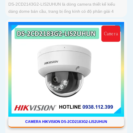
DS-2CD2143G2-LIS2UHUN là dòng camera thiết kế kiểu
dáng dome bán cầu, trang bị ống kính có độ phân giải 4
CAMERA HIKVISION DS-2CD2183G2-LIS2UHUN