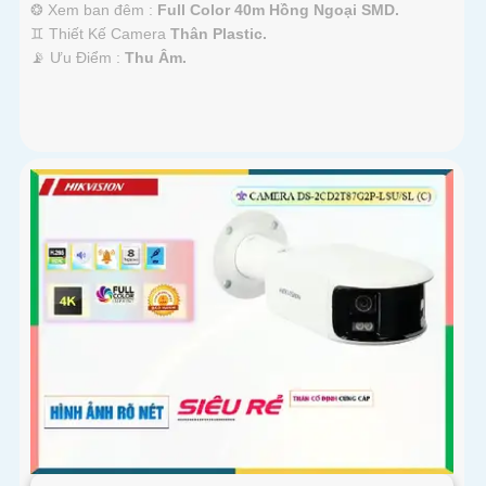
❂ Xem ban đêm :
Full Color 40m Hồng Ngoại SMD.
♊ Thiết Kế Camera
Thân Plastic.
️📡 Ưu Điểm :
Thu Âm.