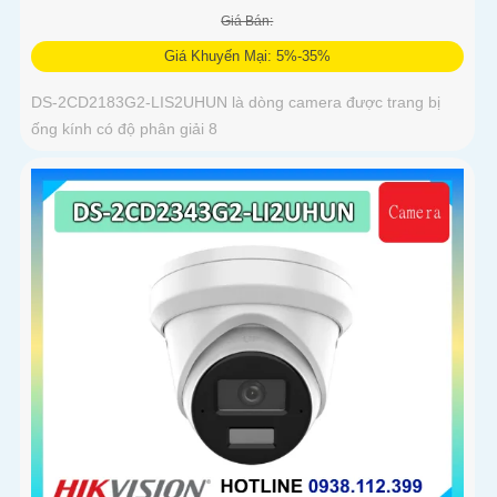
Giá Bán:
Giá Khuyến Mại: 5%-35%
DS-2CD2183G2-LIS2UHUN là dòng camera được trang bị
ống kính có độ phân giải 8