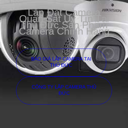
Lắp Đặt Camera
Quan Sát Uy Tín Tại
Thủ Đức Sản Phẩm
Camera Chính Hãng
BÁO GIÁ LẮP CAMERA TẠI
THỦ ĐỨC
CÔNG TY LẮP CAMERA THỦ
ĐỨC