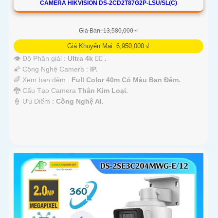
CAMERA HIKVISION DS-2CD2T87G2P-LSU/SL(C)
Giá Bán: 13,580,000 ₫
Giá Khuyến Mại: 6,950,000 ₫
👁 Độ Phân giải :
Ultra 4k 👍🏾 .
🌠 Công Nghệ Camera :
IP.
🌈 Xem ban đêm :
Full Color 40m Có Màu Ban Đêm.
🐉️ Cấu Tạo Camera
Thân Kim Loại.
️👮 Ưu Điểm :
Công Nghệ AI.