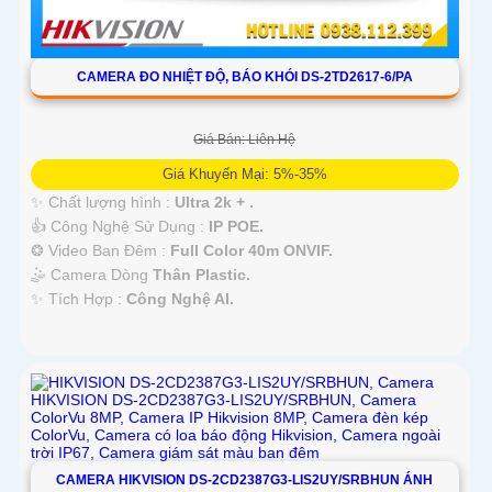
CAMERA ĐO NHIỆT ĐỘ, BÁO KHÓI DS-2TD2617-6/PA
Giá Bán: Liên Hệ
Giá Khuyến Mại: 5%-35%
✨ Chất lượng hình :
Ultra 2k + .
👍 Công Nghệ Sử Dụng :
IP POE.
❂ Video Ban Đêm :
Full Color 40m ONVIF.
🤹 Camera Dòng
Thân Plastic.
️✨ Tích Hợp :
Công Nghệ AI.
CAMERA HIKVISION DS-2CD2387G3-LIS2UY/SRBHUN ÁNH