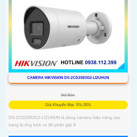
CAMERA HIKVISION DS-2CD2083G2-LI2UHUN
Giá Bán:
Giá Khuyến Mại: 5%-35%
DS-2CD2083G2-LI2UHUN là dòng camera hiệu năng cao
trang bị ống kính có độ phân giải 8