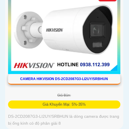
CAMERA HIKVISION DS-2CD2087G3-LI2UY/SRBHUN
Giá Bán:
Giá Khuyến Mại: 5%-35%
DS-2CD2087G3-LI2UY/SRBHUN là dòng camera được trang
bị ống kính có độ phân giải 8