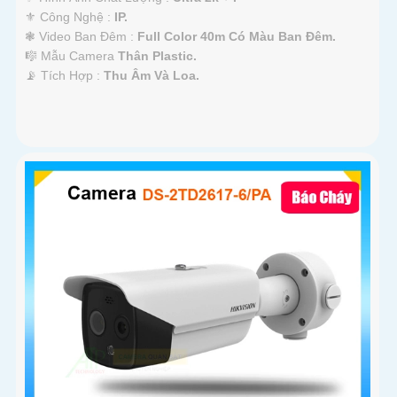
⚜️ Công Nghệ :
IP.
❃ Video Ban Đêm :
Full Color 40m Có Màu Ban Ðêm.
🎼️ Mẫu Camera
Thân Plastic.
️📡 Tích Hợp :
Thu Âm Và Loa.