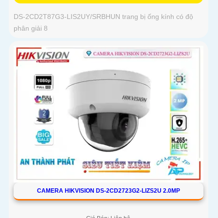
DS-2CD2T87G3-LIS2UY/SRBHUN trang bị ống kính có độ
phân giải 8
CAMERA HIKVISION DS-2CD2723G2-LIZS2U 2.0MP