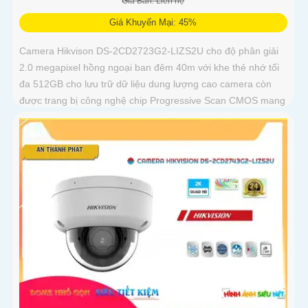
Giá Bán: Liên hệ
Giá Khuyến Mại: 45%
Camera Hikvison DS-2CD2723G2-LIZS2U cho độ phân giải
2.0 megapixel hồng ngoại ban đêm 40m với khe thẻ nhớ tối
đa 512GB cho lưu trữ dữ liệu dung lượng cao camera còn
được trang bị công nghệ chip Progressive Scan CMOS mang
đến hình ảnh màu sắc rõ nét hơn, mượt mà với khả năng
quan sát Full Color trong khoảng cách 40m vào ban đêm
giúp camera có màu rõ nét như ban ngày