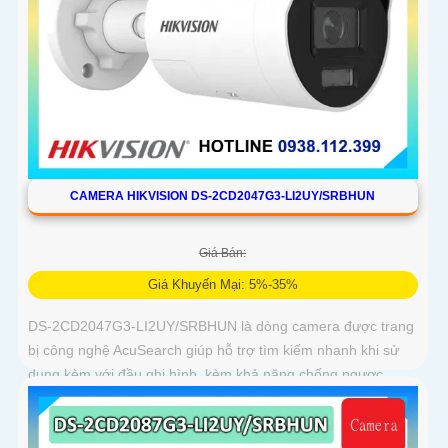
CAMERA HIKVISION DS-2CD2047G3-LI2UY/SRBHUN
Giá Bán:
Giá Khuyến Mại: 5%-35%
DS-2CD2047G3-LI2UY/SRBHUN là dòng camera được trang
bị công nghệ AcuSearch giúp hỗ trợ tìm kiếm nhanh khi sử
dụng kèm với đầu ghi hình, kèm khả năng chống ngược
sáng WDR 130dB, trang bị micro kép và loa hỗ trợ đàm thoại
2 chiều, ống kính 4