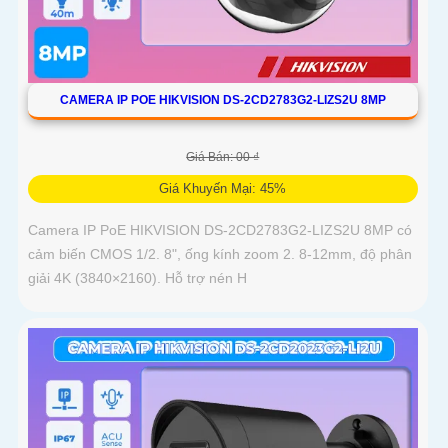
CAMERA IP POE HIKVISION DS-2CD2783G2-LIZS2U 8MP
Giá Bán: 00 ₫
Giá Khuyến Mại: 45%
Camera IP PoE HIKVISION DS-2CD2783G2-LIZS2U 8MP có
cảm biến CMOS 1/2. 8", ống kính zoom 2. 8-12mm, độ phân
giải 4K (3840×2160). Hỗ trợ nén H