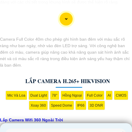
dàng với các chi tiết trong khung hình sẽ được thể hiện rõ ràng.
Camera được thiết kế chắc chắn, chống nước và chống bụi giúp
camera hoạt động ổn định trong mọi điều kiện thời tiết. ️Với camera wifi
360 ngoài trời, bạn có thể yên tâm mà không cần lo lắng về việc bị
xâm nhập hoặc mất trội tài sản.
Camera Full Color 40m cho phép ghi hình ban đêm với màu sắc rõ
ràng như ban ngày, nhờ vào đèn LED trợ sáng. Với công nghệ ban
đêm có màu, camera giúp nâng cao khả năng quan sát hình ảnh sắc
nét và có màu sắc rõ ràng trong điều kiện ánh sáng yếu hay thậm chí
là ban đêm.
LẮP CAMERA H.265+ HIKVISION
Mic Và Loa
Dual Light
78°
Hồng Ngoại
Full Color
AI
CMOS
Xoay 360
Speed Dome
IP66
3D DNR
'
Lắp Camera Wifi 360 Ngoài Trời