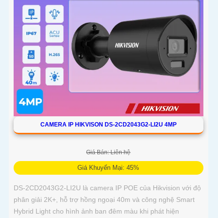
CAMERA IP HIKVISON DS-2CD2043G2-LI2U 4MP
Giá Bán: Liên hệ
Giá Khuyến Mại: 45%
DS-2CD2043G2-LI2U là camera IP POE của Hikvision với độ
phân giải 2K+, hỗ trợ hồng ngoại 40m và công nghệ Smart
Hybrid Light cho hình ảnh ban đêm màu khi phát hiện