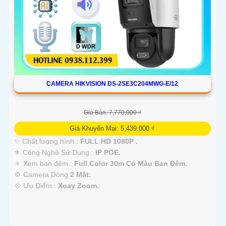
CAMERA HIKVISION DS-2SE3C204MWG-E/12
Giá Bán: 7,770,000 ₫
Giá Khuyến Mại: 5,439,000 ₫
✨ Chất lượng hình :
FULL HD 1080P .
⚜️ Công Nghệ Sử Dụng :
IP POE.
🔅 Xem ban đêm :
Full Color 30m Có Màu Ban Ðêm.
💢 Camera Dòng
2 Mắt.
️💠 Ưu Điểm :
Xoay Zoom.