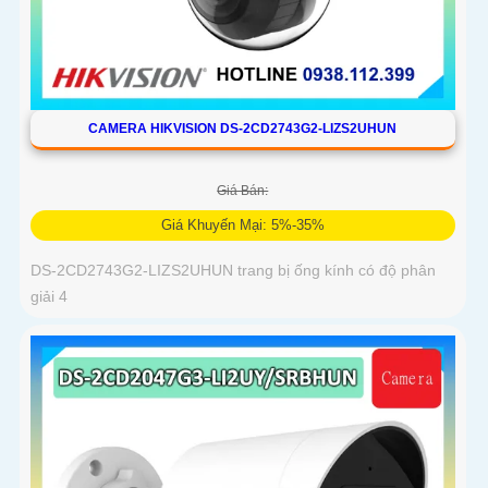
CAMERA HIKVISION DS-2CD2743G2-LIZS2UHUN
Giá Bán:
Giá Khuyến Mại: 5%-35%
DS-2CD2743G2-LIZS2UHUN trang bị ống kính có độ phân
giải 4