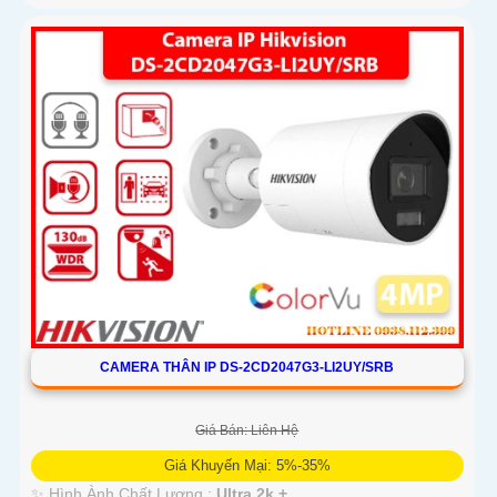
CAMERA THÂN IP DS-2CD2047G3-LI2UY/SRB
Giá Bán: Liên Hệ
Giá Khuyến Mại: 5%-35%
✨ Hình Ành Chất Lượng :
Ultra 2k + .