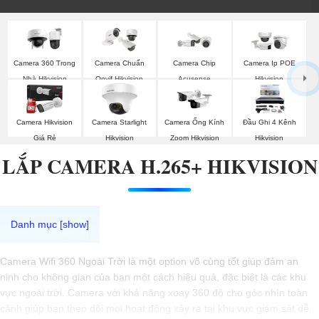
Camera 360 Trong
Camera Chuẩn
Camera Chip
Camera Ip POE
Nhà Hikvision
Onvif Hikvision
Acusense
Hikvision
Camera Hikvision
Camera Starlight
Camera Ống Kính
Đầu Ghi 4 Kênh
Giá Rẻ
Hikvision
Zoom Hikvision
Hikvision
LẮP CAMERA H.265+ HIKVISION
Camera Wifi 360 Ngoài Trời là một option vô cùng tốt giúp đảm an
ninh cho không gian của bạn một cách hiệu quả, đặc biệt là các khu
vực ngoài trời. Camera với khả năng xoay 360 độ cho góc nhìn toàn
cảnh giúp bạn theo dõi mọi hoạt động xảy ra tại khu vực giám sát dễ