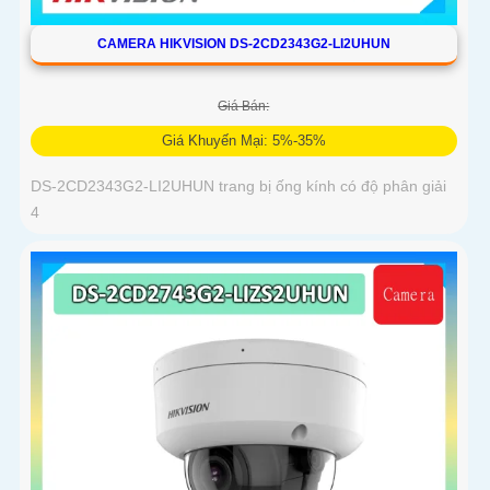
CAMERA HIKVISION DS-2CD2343G2-LI2UHUN
Giá Bán:
Giá Khuyến Mại: 5%-35%
DS-2CD2343G2-LI2UHUN trang bị ống kính có độ phân giải
4