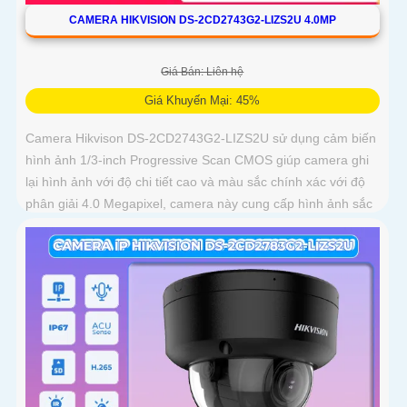
CAMERA HIKVISION DS-2CD2743G2-LIZS2U 4.0MP
Giá Bán: Liên hệ
Giá Khuyến Mại: 45%
Camera Hikvison DS-2CD2743G2-LIZS2U sử dụng cảm biến
hình ảnh 1/3-inch Progressive Scan CMOS giúp camera ghi
lại hình ảnh với độ chi tiết cao và màu sắc chính xác với độ
phân giải 4.0 Megapixel, camera này cung cấp hình ảnh sắc
nét và chi tiết cho phép nhận diện đối tượng một cách chính
xác