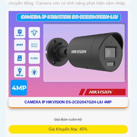
chuyển động. Camera còn có tính năng phát hiện xâm nhập,
hàng rào ảo và phân biệt người, phương tiện
CAMERA IP HIKVISION DS-2CD2047G2H-LIU 4MP
Giá Bán: Liên hệ
Giá Khuyến Mại: 45%