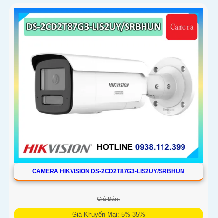
CAMERA HIKVISION DS-2CD2T87G3-LIS2UY/SRBHUN
Giá Bán:
Giá Khuyến Mại: 5%-35%