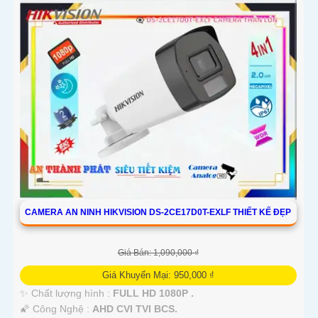
CAMERA AN NINH HIKVISION DS-2CE17D0T-EXLF THIẾT KẾ ĐẸP
Giá Bán: 1,090,000 ₫
Giá Khuyến Mại: 950,000 ₫
✨ Chất lượng hình :
FULL HD 1080P .
🌠 Công Nghệ :
AHD CVI TVI BCS.