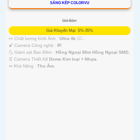
SÁNG KÉP COLORVU
Giá Bán:
Giá Khuyến Mại: 5%-35%
👀 Chất lượng hình Ảnh :
Ultra 4k 👍🏾 .
🌠 Camera Công nghệ :
IP.
🌜 Giám sát Ban Đêm :
Hồng Ngoại 80m Hồng Ngoại SMD.
♊ Camera Thiết Kế
Dome Kim loại + Nhựa.
️↭ Khả Năng :
Thu Âm.