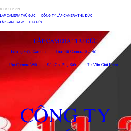
0938 11 23 99
LẮP CAMERA THỦ ĐỨC
CÔNG TY LẮP CAMERA THỦ ĐỨC
LẮP CAMERA WIFI THỦ ĐỨC
LẮP CAMERA THỦ ĐỨC
Thương Hiệu Camera
Trọn Bộ Camera Giá Rẻ
Lắp Camera Wifi
Đầu Ghi Phụ Kiên
Tư Vấn Giải Pháp
CÔNG TY