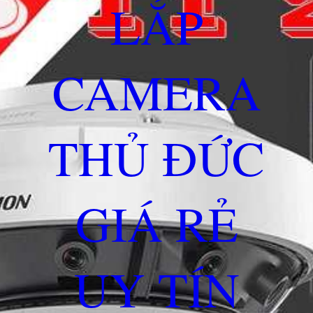
LẮP
CAMERA
THỦ ĐỨC
GIÁ RẺ
UY TÍN