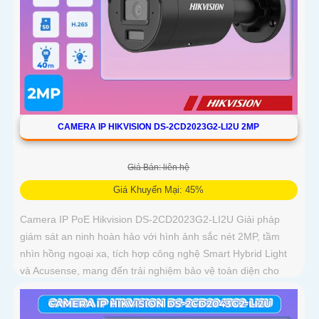
CAMERA IP HIKVISION DS-2CD2023G2-LI2U 2MP
Giá Bán: liên hệ
Giá Khuyến Mại: 45%
Camera IP PoE Hikvision DS-2CD2023G2-LI2U Giải pháp
giám sát an ninh hoàn hảo với hình ảnh sắc nét 2MP, tầm
nhìn hồng ngoại xa, tích hợp công nghệ Smart Hybrid Light
và Acusense, mang đến trải nghiệm bảo vệ toàn diện cho
ngôi nhà và doanh nghiệp của bạn