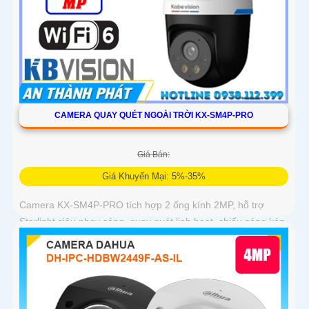
CAMERA QUAY QUÉT NGOÀI TRỜI KX-SM4P-PRO
Giá Bán:
Giá Khuyến Mại: 5%-35%
Camera KX-SM4P-PRO tích hợp 2 ống kính 2MP, hỗ trợ
Starlight siêu nhạy sáng, quay quét linh hoạt, chiếu sáng kép
thông minh và LED ánh sáng ấm 30m. Công nghệ AI-ISP kết
hợp cảm biến lớn tối ưu hình ảnh ban đêm