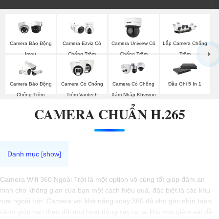
Camera Báo Động
Camera Ezviz Có
Camera Uniview Có
Lắp Camera Chống
Imou
Chống Trộm
Chống Trộm
Trộm
Camera Báo Động
Camera Có Chống
Camera Có Chống
Đầu Ghi 5 In 1
Chống Trộm
Trộm Vantech
Xâm Nhập Kbvision
Hikvision
CAMERA CHUẨN H.265
Camera Wifi 360 Ngoài Trời là một option vô cùng tốt giúp đảm an
ninh cho không gian của bạn một cách hiệu quả, đặc biệt là các khu
vực ngoài trời. Camera với khả năng xoay 360 độ cho góc nhìn toàn
cảnh giúp bạn theo dõi mọi hoạt động xảy ra tại khu vực giám sát dễ