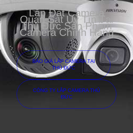
Lắp Đặt Camera
Quan Sát Uy Tín Tại
Thủ Đức Sản Phẩm
Camera Chính Hãng
BÁO GIÁ LẮP CAMERA TẠI
THỦ ĐỨC
CÔNG TY LẮP CAMERA THỦ
ĐỨC