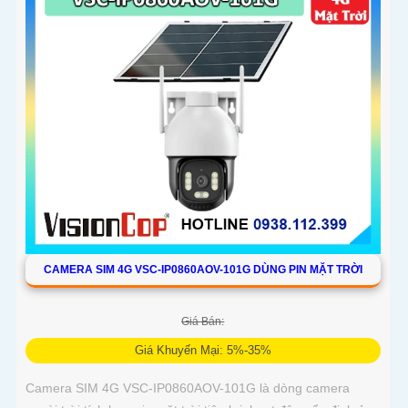
CAMERA SIM 4G VSC-IP0860AOV-101G DÙNG PIN MẶT TRỜI
Giá Bán:
Giá Khuyến Mại: 5%-35%
Camera SIM 4G VSC-IP0860AOV-101G là dòng camera