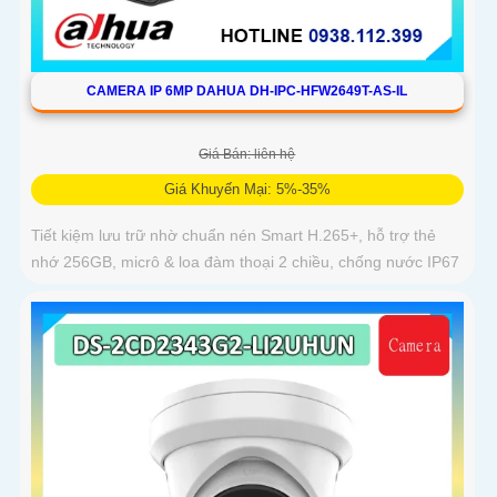
CAMERA IP 6MP DAHUA DH-IPC-HFW2649T-AS-IL
Giá Bán: liên hệ
Giá Khuyến Mại: 5%-35%
Tiết kiệm lưu trữ nhờ chuẩn nén Smart H.265+, hỗ trợ thẻ
nhớ 256GB, micrô & loa đàm thoại 2 chiều, chống nước IP67