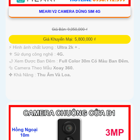
MEARI V2 CAMERA DÙNG SIM 4G
Giá Bán: 9,050,000 ₫
Giá Khuyến Mại: 5,800,000 ₫
️⚡ Hình ảnh chất lượng :
Ultra 2k + .
⚜️ Sử dụng công nghệ :
4G.
🌙 Xem Được Ban Đêm :
Full Color 30m Có Màu Ban Ðêm.
🔩 Camera Theo Mẫu
Xoay 360.
️✤ Khả Năng :
Thu Âm Và Loa.