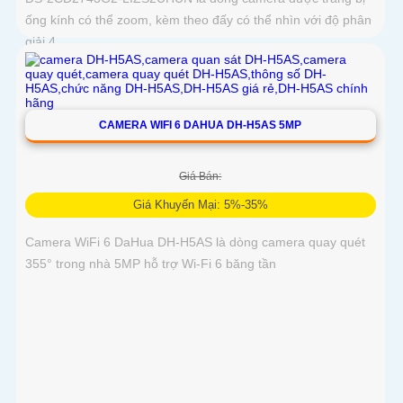
ống kính có thể zoom, kèm theo đấy có thể nhìn với độ phân
giải 4
CAMERA WIFI 6 DAHUA DH-H5AS 5MP
Giá Bán:
Giá Khuyến Mại: 5%-35%
Camera WiFi 6 DaHua DH-H5AS là dòng camera quay quét
355° trong nhà 5MP hỗ trợ Wi-Fi 6 băng tần