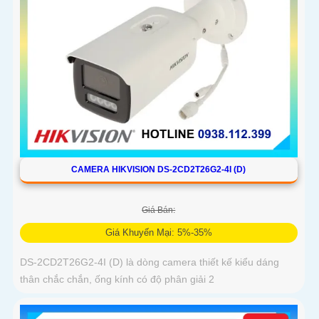
CAMERA HIKVISION DS-2CD2T26G2-4I (D)
Giá Bán:
Giá Khuyến Mại: 5%-35%
DS-2CD2T26G2-4I (D) là dòng camera thiết kế kiểu dáng
thân chắc chắn, ống kính có độ phân giải 2