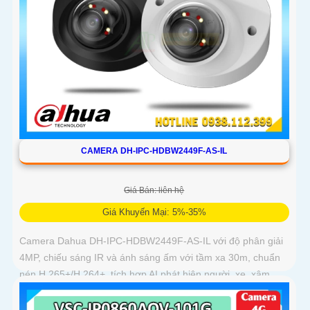
CAMERA DH-IPC-HDBW2449F-AS-IL
Giá Bán: liên hệ
Giá Khuyến Mại: 5%-35%
Camera Dahua DH-IPC-HDBW2449F-AS-IL với độ phân giải
4MP, chiếu sáng IR và ánh sáng ấm với tầm xa 30m, chuẩn
nén H.265+/H.264+, tích hợp AI phát hiện người, xe, xâm
nhập và hàng rào ảo