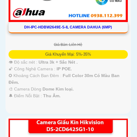
DH-IPC-HDBW2649E-S-IL CAMERA DAHUA (6MP)
Giá Bán: Liên Hệ
Giá Khuyến Mại: 5%-35%
👁 Độ sắc nét :
Ultra 3k + Sắc Nét .
🌠 Công Nghệ Camera :
IP POE.
✪ Khoảng Cách Ban Đêm :
Full Color 30m Có Màu Ban
Ðêm.
🎨 Camera Dòng
Dome Kim loại.
️🔔 Điểm Nỗi Bật :
Thu Âm.