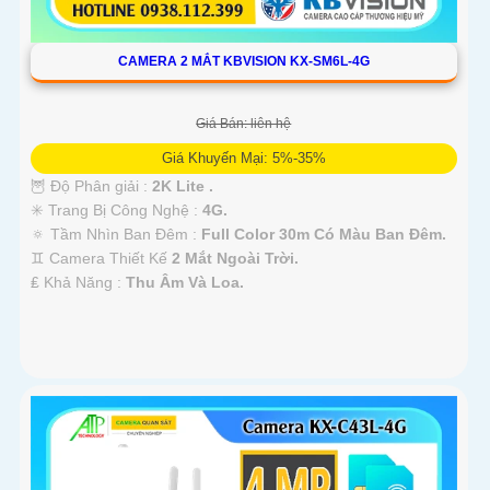
CAMERA 2 MẮT KBVISION KX-SM6L-4G
Giá Bán: liên hệ
Giá Khuyến Mại: 5%-35%
🦉 Độ Phân giải :
2K Lite .
✳️ Trang Bị Công Nghệ :
4G.
🔅 Tầm Nhìn Ban Đêm :
Full Color 30m Có Màu Ban Ðêm.
♊ Camera Thiết Kế
2 Mắt Ngoài Trời.
️₤ Khả Năng :
Thu Âm Và Loa.