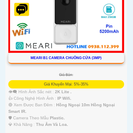
MEARI B1 CAMERA CHUÔNG CỬA (3MP)
Giá Bán:
Giá Khuyến Mại: 5%-35%
👁️‍🗨 Hình Ảnh Sắc nét :
2K Lite .
👍 Công Nghệ Hình Ảnh :
IP Wifi.
🔴 Xem Được Ban Đêm :
Hồng Ngoại 10m Hồng Ngoại
Smart IR.
🛡 Camera Theo Mẫu
Plastic.
️💎 Khả Năng :
Thu Âm Và Loa.