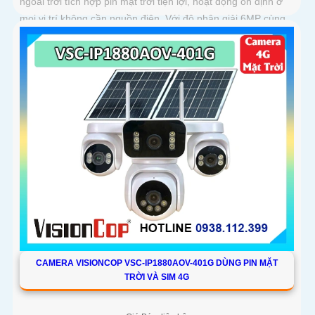
ngoài trời tích hợp pin mặt trời tiện lợi, hoạt động ổn định ở
mọi vị trí không cần nguồn điện. Với độ phân giải 6MP cùng
chuẩn nén H
CAMERA VISIONCOP VSC-IP1880AOV-401G DÙNG PIN MẶT
TRỜI VÀ SIM 4G