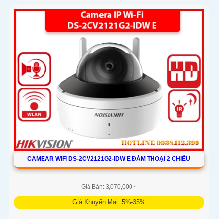
CAMEAR WIFI DS-2CV2121G2-IDW E ĐÀM THOẠI 2 CHIỀU
Giá Bán: 3,070,000 ₫
Giá Khuyến Mại: 5%-35%