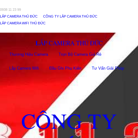
0938 11 23 99
LẮP CAMERA THỦ ĐỨC
CÔNG TY LẮP CAMERA THỦ ĐỨC
LẮP CAMERA WIFI THỦ ĐỨC
LẮP CAMERA THỦ ĐỨC
Thương Hiệu Camera
Trọn Bộ Camera Giá Rẻ
Lắp Camera Wifi
Đầu Ghi Phụ Kiên
Tư Vấn Giải Pháp
CÔNG TY