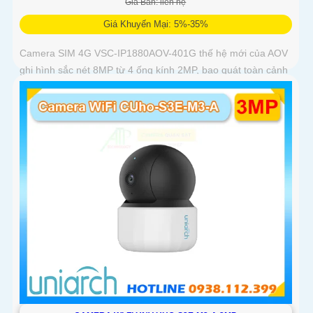
Giá Bán: liên hệ
Giá Khuyến Mại: 5%-35%
Camera SIM 4G VSC-IP1880AOV-401G thế hệ mới của AOV
ghi hình sắc nét 8MP từ 4 ống kính 2MP, bao quát toàn cảnh
360°. Pin 16000mAh kết hợp tấm sạc năng lượng mặt trời
15W giúp duy trì hoạt động ổn định