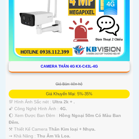
CAMERA THÂN 4G KX-C43L-4G
Giá Bán: liên hệ
Giá Khuyến Mại: 5%-35%
💯 Hình Ảnh Sắc nét :
Ultra 2k + .
🌠 Công Nghệ Hình Ảnh :
4G.
🌔 Xem Được Ban Đêm :
Hồng Ngoại 50m Có Màu Ban
Ðêm.
⚒ Thiết Kế Camera
Thân Kim loại + Nhựa.
️⇝ Khả Năng :
Thu Âm Và Loa.