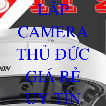
LẮP
CAMERA
THỦ ĐỨC
GIÁ RẺ
UY TÍN