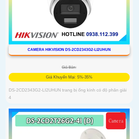
CAMERA HIKVISION DS-2CD2343G2-LI2UHUN
Giá Bán:
Giá Khuyến Mại: 5%-35%
DS-2CD2343G2-LI2UHUN trang bị ống kính có độ phân giải
4