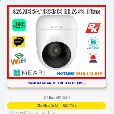
CAMERA MEARI MEARI S1 PLUS (3MP)
Giá Bán: 950,000 ₫
Giá Khuyến Mại: 800,000 ₫
✨ Hình Ảnh Sắc nét :
2K Lite .