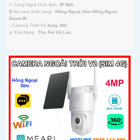
⚛️ Công Nghệ Hình Ảnh :
IP Wifi.
❂ Khi xem thiếu sáng :
Hồng Ngoại 10m Hồng Ngoại
Smart IR.
↕️ Camera Thiết Kế
Xoay 360.
️📡 Khả Năng :
Thu Âm Và Loa.