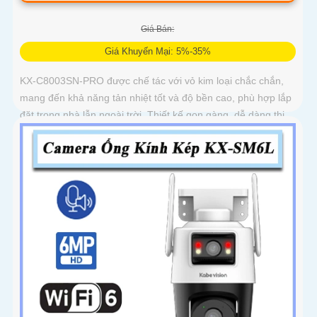
Giá Bán:
Giá Khuyến Mại: 5%-35%
KX-C8003SN-PRO được chế tác với vỏ kim loại chắc chắn,
mang đến khả năng tản nhiệt tốt và độ bền cao, phù hợp lắp
đặt trong nhà lẫn ngoài trời. Thiết kế gọn gàng, dễ dàng thi
công, tiết kiệm thời gian và chi phí cho người dùng