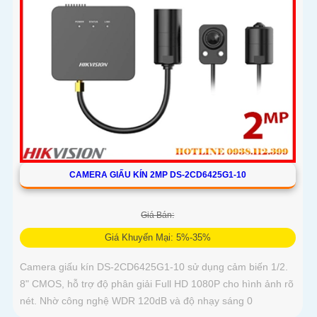
CAMERA GIẤU KÍN 2MP DS-2CD6425G1-10
Giá Bán:
Giá Khuyến Mại: 5%-35%
Camera giấu kín DS-2CD6425G1-10 sử dụng cảm biến 1/2.
8" CMOS, hỗ trợ độ phân giải Full HD 1080P cho hình ảnh rõ
nét. Nhờ công nghệ WDR 120dB và độ nhạy sáng 0