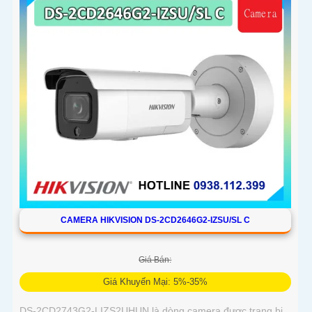
CAMERA HIKVISION DS-2CD2646G2-IZSU/SL C
Giá Bán:
Giá Khuyến Mại: 5%-35%
DS-2CD2743G2-LIZS2UHUN là dòng camera được trang bị