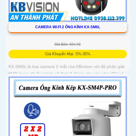
CAMERA WI-FI 2 ỐNG KÍNH KX-SM6L
Giá Bán: liên hệ
Giá Khuyến Mại: 5%-35%
KX-SM6L là loại camera 2 mắt của KBvision với độ phân giải
6MP, trong đó ống kính cố định 2. 8mm cho góc nhìn 95° và
ống kính quay quét 6mm điều khiển từ xa góc ngang 352°