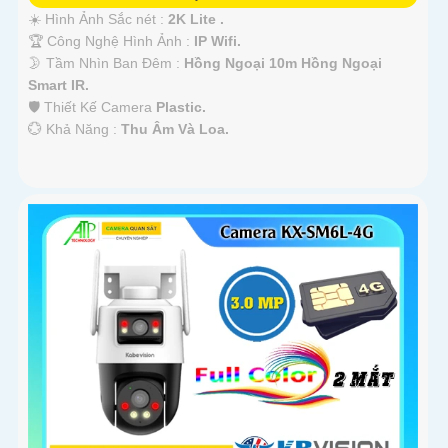
☀️ Hình Ảnh Sắc nét :
2K Lite .
🏆 Công Nghệ Hình Ảnh :
IP Wifi.
🌛 Tầm Nhìn Ban Đêm :
Hồng Ngoại 10m Hồng Ngoại
Smart IR.
🛡 Thiết Kế Camera
Plastic.
️💮 Khả Năng :
Thu Âm Và Loa.