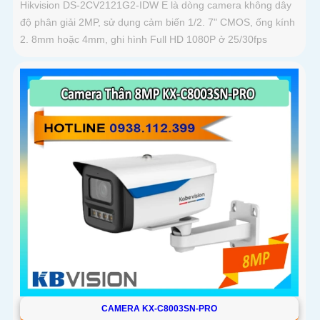
Hikvision DS-2CV2121G2-IDW E là dòng camera không dây
độ phân giải 2MP, sử dụng cảm biến 1/2. 7" CMOS, ống kính
2. 8mm hoặc 4mm, ghi hình Full HD 1080P ở 25/30fps
CAMERA KX-C8003SN-PRO