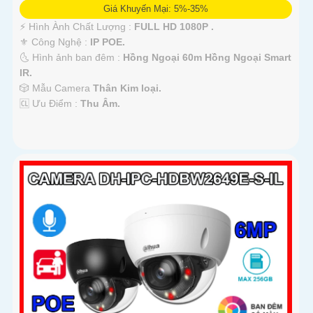
Giá Khuyến Mại: 5%-35%
️⚡ Hình Ành Chất Lượng :
FULL HD 1080P .
⚜️ Công Nghệ :
IP POE.
🌜 Hình ảnh ban đêm :
Hồng Ngoại 60m Hồng Ngoại Smart
IR.
🎲 Mẫu Camera
Thân Kim loại.
️🆑 Ưu Điểm :
Thu Âm.