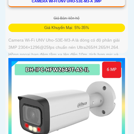
CAMERA WI-FI UNV UHO-S3E-M3-A 3MP
Giá Bán: liên hệ
Giá Khuyến Mại: 5%-35%
Camera Wi-Fi UNV Uho-S3E-M3-A là dòng có độ phân giải
3MP 2304×1296@25fps chuẩn nén Ultra265/H.265/H.264.
Hồng ngoại ban đêm tầm xa lên đến 10m, tích hợp mic và
loa trong phạm vi 3m