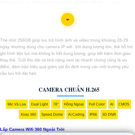
dàng với các chi tiết trong khung hình sẽ được thể hiện rõ ràng.
Camera được thiết kế chắc chắn, chống nước và chống bụi giúp
camera hoạt động ổn định trong mọi điều kiện thời tiết. ️Với camera wifi
360 ngoài trời, bạn có thể yên tâm mà không cần lo lắng về việc bị
xâm nhập hoặc mất trội tài sản.
Thẻ nhớ 256GB giúp lưu trữ hình ảnh và video trong khoảng 28-29
ngày, thường dùng cho camera IP wifi. Với dung lượng lớn, thẻ hỗ trợ
ghi hình liên tục mà không lo hết dung lượng, giúp tiết kiệm thời gian
thay thẻ. Tuổi thọ dài và khả năng xem lại nhanh chóng cũng là ưu
điểm, đảm bảo hiệu quả giám sát ổn định trong các môi trường yêu
cầu lưu trữ dài hạn.
CAMERA CHUẨN H.265
Mic Và Loa
Dual Light
78°
Hồng Ngoại
Full Color
AI
CMOS
Xoay 360
Speed Dome
AI Coding
IP66
3D DNR
'
Lắp Camera Wifi 360 Ngoài Trời