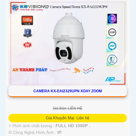
CAMERA KX-EAI2329UPN XOAY ZOOM
Giá Bán: LIÊN HỆ
Giá Khuyến Mại: Liên hệ
️⚡ Hình ảnh chất lượng :
FULL HD 1080P .
®️ Công Nghệ Hình Ảnh :
IP.