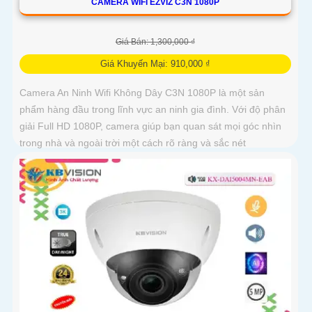
CAMERA WIFI EZVIZ C3N 1080P
Giá Bán: 1,300,000 ₫
Giá Khuyến Mại: 910,000 ₫
Camera An Ninh Wifi Không Dây C3N 1080P là một sản
phẩm hàng đầu trong lĩnh vực an ninh gia đình. Với độ phân
giải Full HD 1080P, camera giúp bạn quan sát mọi góc nhìn
trong nhà và ngoài trời một cách rõ ràng và sắc nét