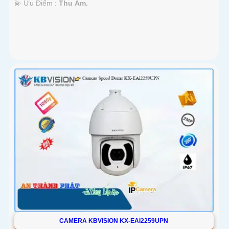
️💫 Ưu Điểm :
Thu Âm.
CAMERA KBVISION KX-EAI2259UPN