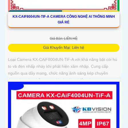
KX-CAIF8004UN-TIF-A CAMERA CÔNG NGHỆ AI THÔNG MINH
GIÁ RẺ
Giá Bán: LIÊN HỆ
Giá Khuyến Mại: Liên hệ
Loại Camera KX-CAiF8004UN-TiF-A với khả năng bật còi hú
to và đèn nhấp nháy khi phát hiện xâm nhập. Cung cấp
nguồn qua dây mạng, chức năng ánh sáng kép chuyên
dụng, lựa chọn hồng ngoại hoặc đèn chiếu sáng