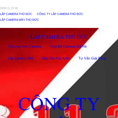
0938 11 23 99
LẮP CAMERA THỦ ĐỨC
CÔNG TY LẮP CAMERA THỦ ĐỨC
LẮP CAMERA WIFI THỦ ĐỨC
LẮP CAMERA THỦ ĐỨC
Thương Hiệu Camera
Trọn Bộ Camera Giá Rẻ
Lắp Camera Wifi
Đầu Ghi Phụ Kiên
Tư Vấn Giải Pháp
CÔNG TY