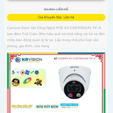
Giá Bán: LIÊN HỆ
Giá Khuyến Mại: Liên hệ
Camera Giám Sát Công Nghệ POE KX-CAiF6004UN-TiF-A
ban đêm Full Color 30m hiệu quả với khả năng còi hú và đèn
chớp báo động quản lý từ xa. Lắp trong nhà phù hợp văn
phòng, gia đình, cửa hàng