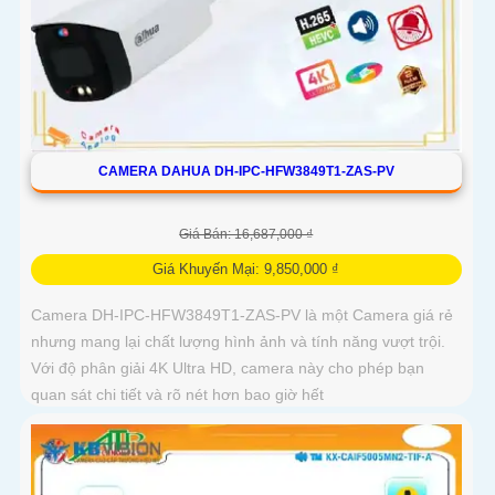
CAMERA DAHUA DH-IPC-HFW3849T1-ZAS-PV
Giá Bán: 16,687,000 ₫
Giá Khuyến Mại: 9,850,000 ₫
Camera DH-IPC-HFW3849T1-ZAS-PV là một Camera giá rẻ
nhưng mang lại chất lượng hình ảnh và tính năng vượt trội.
Với độ phân giải 4K Ultra HD, camera này cho phép bạn
quan sát chi tiết và rõ nét hơn bao giờ hết