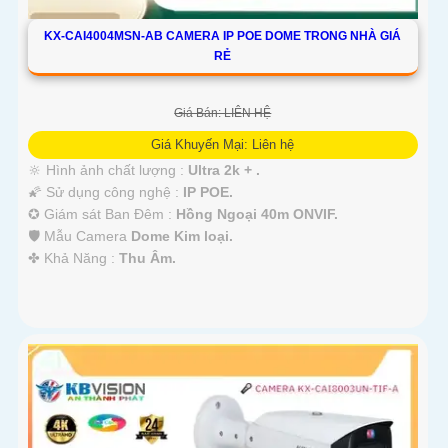
KX-CAI4004MSN-AB CAMERA IP POE DOME TRONG NHÀ GIÁ
RẺ
Giá Bán: LIÊN HỆ
Giá Khuyến Mại: Liên hệ
🔆 Hình ảnh chất lượng :
Ultra 2k + .
🌠 Sử dụng công nghệ :
IP POE.
✪ Giám sát Ban Đêm :
Hồng Ngoại 40m ONVIF.
🛡 Mẫu Camera
Dome Kim loại.
️✤ Khả Năng :
Thu Âm.