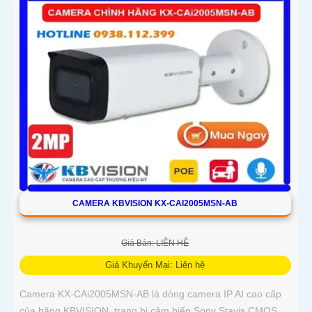
CAiF8003UN-TiF-A tích hợp chức năng cao cấp Thu Âm Và
Loa rõ ràng để mang lại trải nghiệm hình ảnh và âm thanh
tốt nhất
CAMERA KBVISION KX-CAI2005MSN-AB
Giá Bán: LIÊN HỆ
Giá Khuyến Mại: Liên hệ
Camera KX-CAi2005MSN-AB là dòng camera IP AI cao cấp
của hãng KBVISION, trang bị cảm biến Sony Stavis CMOS