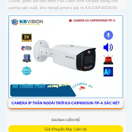
120db, giám sát ban đêm Full Color 50m chuyên dụng cho
xưởng sản xuất, kho hàngCamera giá rẻ KX-CAiF4003UN-
TiF-A, độ phân giải 4
CAMERA IP THÂN NGOÀI TRỜI KX-CAIF6003UN-TIF-A SẮC NÉT
Giá Bán: LIÊN HỆ
Giá Khuyến Mại: Liên hệ