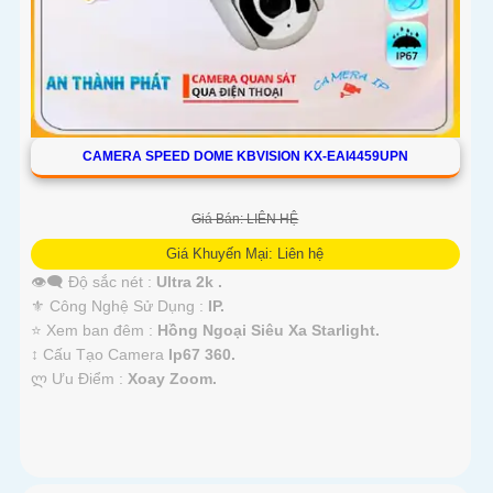
CAMERA SPEED DOME KBVISION KX-EAI4459UPN
Giá Bán: LIÊN HỆ
Giá Khuyến Mại: Liên hệ
👁️‍🗨 Độ sắc nét :
Ultra 2k .
⚜️ Công Nghệ Sử Dụng :
IP.
⭐ Xem ban đêm :
Hồng Ngoại Siêu Xa Starlight.
↕️ Cấu Tạo Camera
Ip67 360.
️ლ Ưu Điểm :
Xoay Zoom.