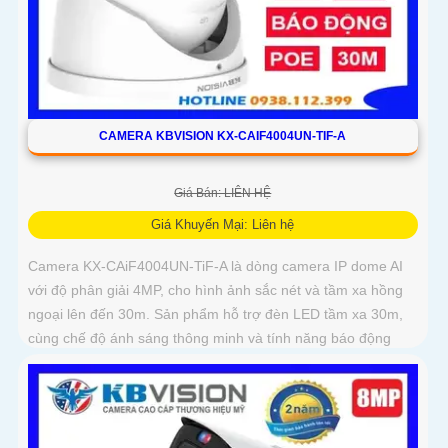
CAMERA KBVISION KX-CAIF4004UN-TIF-A
Giá Bán: LIÊN HỆ
Giá Khuyến Mại: Liên hệ
Camera KX-CAiF4004UN-TiF-A là dòng camera IP dome AI
với độ phân giải 4MP, cho hình ảnh sắc nét và tầm xa hồng
ngoại lên đến 30m. Sản phẩm hỗ trợ đèn LED tầm xa 30m,
cùng chế độ ánh sáng thông minh và tính năng báo động
chủ động bằng đèn LED xanh đỏ và còi hú 110dB