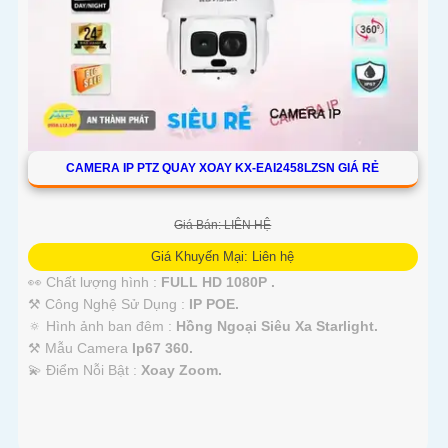
CAMERA IP PTZ QUAY XOAY KX-EAI2458LZSN GIÁ RẺ
Giá Bán: LIÊN HỆ
Giá Khuyến Mại: Liên hệ
👀 Chất lượng hình :
FULL HD 1080P .
⚒ Công Nghệ Sử Dụng :
IP POE.
🔅 Hình ảnh ban đêm :
Hồng Ngoại Siêu Xa Starlight.
⚒ Mẫu Camera
Ip67 360.
️💫 Điểm Nỗi Bật :
Xoay Zoom.