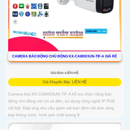
CAMERA BÁO ĐỘNG CHỦ ĐỘNG KX-CAI8003UN-TIF-A GIÁ RẺ
Giá Bán: LIÊN HỆ
Giá Khuyến Mại: LIÊN HỆ
Camera loại KX-CAi8003UN-TiF-A hỗ trợ chức năng báo
động chủ động với còi và đèn, sử dụng công nghệ IP POE
nổi bật. Đáp ứng nhu cầu giám sát ban đêm với ánh sáng
kép thông minh, hình ảnh chất lượng 8