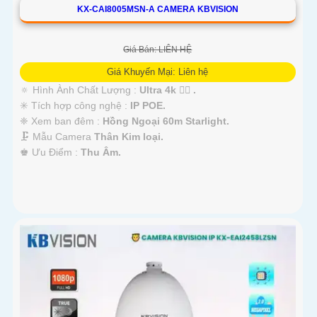
KX-CAI8005MSN-A CAMERA KBVISION
Giá Bán: LIÊN HỆ
Giá Khuyến Mại: Liên hệ
🔅 Hình Ành Chất Lượng :
Ultra 4k 👍🏾 .
✳️ Tích hợp công nghệ :
IP POE.
❈ Xem ban đêm :
Hồng Ngoại 60m Starlight.
🗜️ Mẫu Camera
Thân Kim loại.
️♚ Ưu Điểm :
Thu Âm.