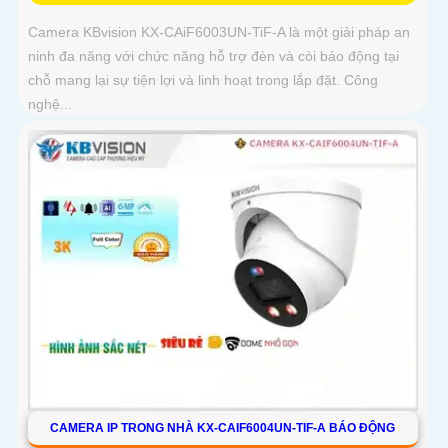
Camera KBvision KX-CAiF6003UN-TiF-A là một giải pháp an
ninh đa năng với chức năng hỗ trợ đèn và còi báo động tại
chỗ mang lại sự tiện lợi và linh hoạt trong lắp đặt. Công
nghệ...
CAMERA IP TRONG NHÀ KX-CAIF6004UN-TIF-A BÁO ĐỘNG