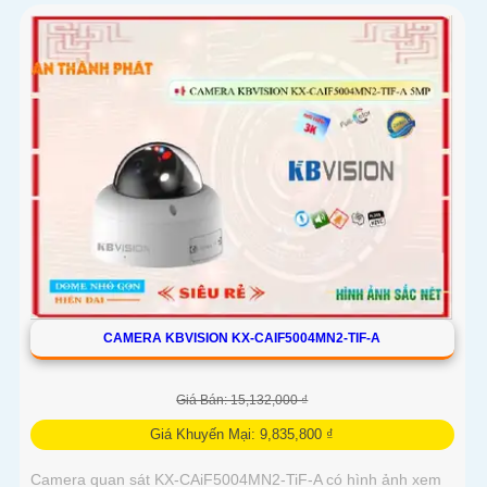
CAMERA KBVISION KX-CAIF5004MN2-TIF-A
Giá Bán: 15,132,000 ₫
Giá Khuyến Mại: 9,835,800 ₫
Camera quan sát KX-CAiF5004MN2-TiF-A có hình ảnh xem