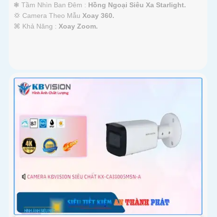
❃ Tầm Nhìn Ban Đêm :
Hồng Ngoại Siêu Xa Starlight.
💢 Camera Theo Mẫu
Xoay 360.
️⌘ Khả Năng :
Xoay Zoom.