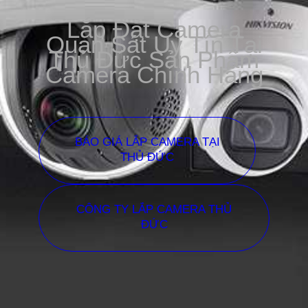
Lắp Đặt Camera
Quan Sát Uy Tín Tại
Thủ Đức Sản Phẩm
Camera Chính Hãng
BÁO GIÁ LẮP CAMERA TẠI
THỦ ĐỨC
CÔNG TY LẮP CAMERA THỦ
ĐỨC