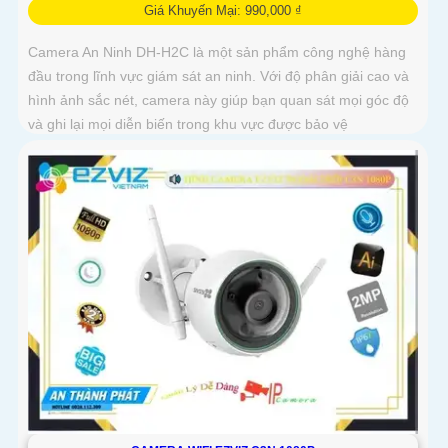
Giá Khuyến Mại: 990,000 ₫
Camera An Ninh DH-H2C là một sản phẩm công nghệ hàng
đầu trong lĩnh vực giám sát an ninh. Với độ phân giải cao và
hình ảnh sắc nét, camera này giúp bạn quan sát mọi góc độ
và ghi lại mọi diễn biến trong khu vực được bảo vệ