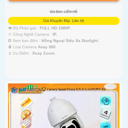
Giá Bán: LIÊN HỆ
Giá Khuyến Mại: Liên hệ
👁 Độ Phân giải :
FULL HD 1080P .
⚛️ Công Nghệ Camera :
IP.
✪ Xem ban đêm :
Hồng Ngoại Siêu Xa Starlight.
🐜 Loại Camera
Xoay 360.
️➲ Ưu Điểm :
Xoay Zoom.