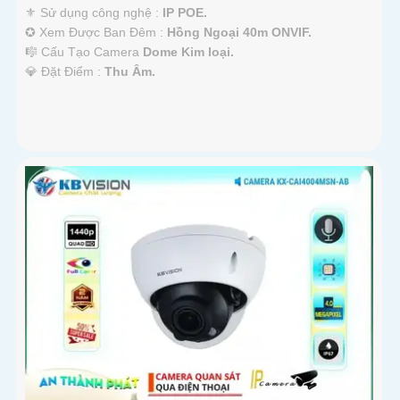
⚜️ Sử dụng công nghệ :
IP POE.
✪ Xem Được Ban Đêm :
Hồng Ngoại 40m ONVIF.
🎼️ Cấu Tạo Camera
Dome Kim loại.
️💎 Đặt Điểm :
Thu Âm.