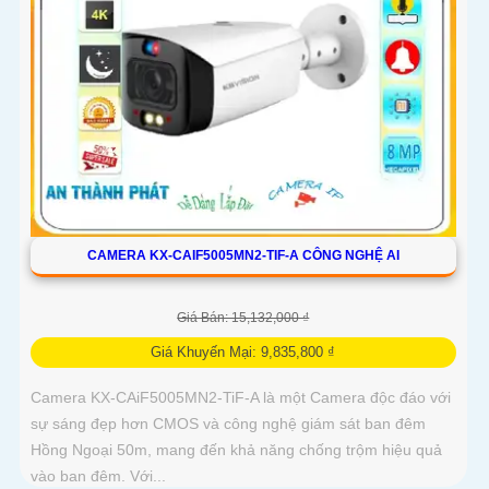
CAMERA KX-CAIF5005MN2-TIF-A CÔNG NGHỆ AI
Giá Bán: 15,132,000 ₫
Giá Khuyến Mại: 9,835,800 ₫
Camera KX-CAiF5005MN2-TiF-A là một Camera độc đáo với
sự sáng đẹp hơn CMOS và công nghệ giám sát ban đêm
Hồng Ngoại 50m, mang đến khả năng chống trộm hiệu quả
vào ban đêm. Với...