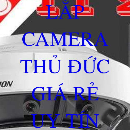
LẮP
CAMERA
THỦ ĐỨC
GIÁ RẺ
UY TÍN