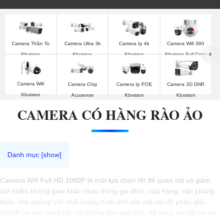
Camera Thân To
Camera Ultra 3k
Camera Ip 4k
Camera Wifi 360
Kbvision
Kbvision
Kbvision
Kbvision Full Color
Camera Wifi
Camera Chip
Camera Ip POE
Camera 3D DNR
Kbvision
Acusense
Kbvision
Kbvision
CAMERA CÓ HÀNG RÀO ẢO
Camera Wifi Full HD 1080P là một lựa chọn tốt để quan sát và giám
sát nhiều không gian khác nhau trong gia đình, cửa hàng, văn phòng
hoặc nhà xưởng.Với chất lượng hình ảnh sắc nét với độ phân giải
1080P và khả năng kết nối không dây qua Wifi, dễ dàng cài đặt và sử