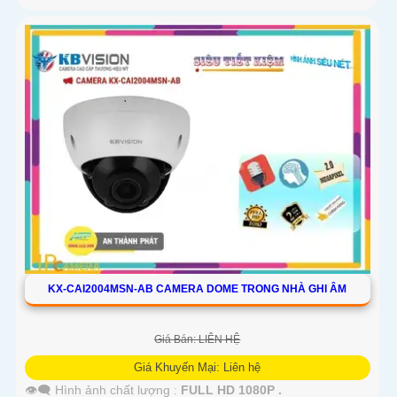
KX-CAI2004MSN-AB CAMERA DOME TRONG NHÀ GHI ÂM
Giá Bán: LIÊN HỆ
Giá Khuyến Mại: Liên hệ
👁️‍🗨 Hình ảnh chất lượng :
FULL HD 1080P .