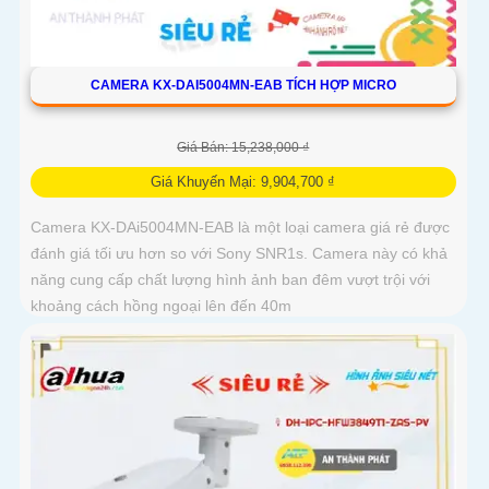
CAMERA KX-DAI5004MN-EAB TÍCH HỢP MICRO
Giá Bán: 15,238,000 ₫
Giá Khuyến Mại: 9,904,700 ₫
Camera KX-DAi5004MN-EAB là một loại camera giá rẻ được
đánh giá tối ưu hơn so với Sony SNR1s. Camera này có khả
năng cung cấp chất lượng hình ảnh ban đêm vượt trội với
khoảng cách hồng ngoại lên đến 40m