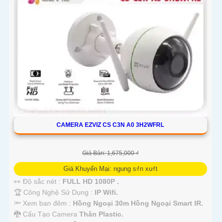
CAMERA EZVIZ CS C3N A0 3H2WFRL
Giá Bán: 1,675,000 ₫
Giá Khuyến Mại: ngung s₫n xu₫t
👀 Độ sắc nét :
FULL HD 1080P .
🏆 Công Nghệ Sử Dụng :
IP Wifi.
🔦 Xem ban đêm :
Hồng Ngoại 30m Hồng Ngoại Smart IR.
🐉️ Cấu Tạo Camera
Thân Plastic.