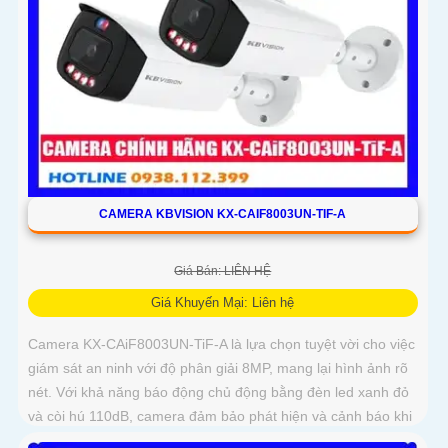
CAMERA KBVISION KX-CAIF8003UN-TIF-A
Giá Bán: LIÊN HỆ
Giá Khuyến Mại: Liên hệ
Camera KX-CAiF8003UN-TiF-A là lựa chọn tuyệt vời cho việc
giám sát an ninh với độ phân giải 8MP, mang lại hình ảnh rõ
nét. Với khả năng báo động chủ động bằng đèn led xanh đỏ
và còi hú 110dB, camera đảm bảo phát hiện và cảnh báo khi
có xâm nhậpThiết bị Camera Giá Rẻ Công Nghệ POE KX-