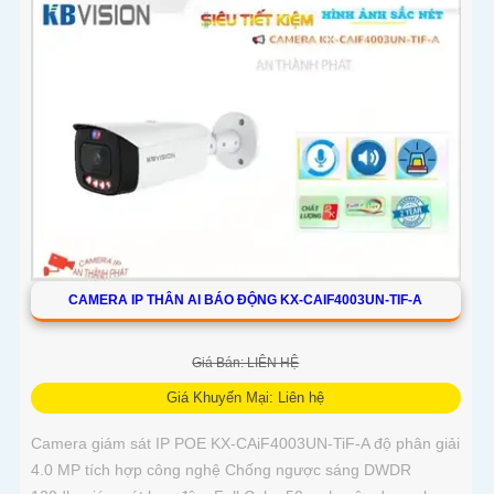
CAMERA IP THÂN AI BÁO ĐỘNG KX-CAIF4003UN-TIF-A
Giá Bán: LIÊN HỆ
Giá Khuyến Mại: Liên hệ
Camera giám sát IP POE KX-CAiF4003UN-TiF-A độ phân giải
4.0 MP tích hợp công nghệ Chống ngược sáng DWDR