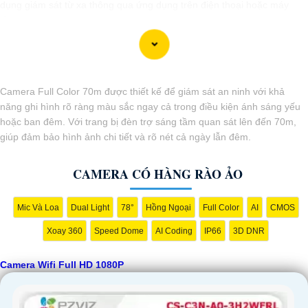
dụng giám sát từ xa thông qua ứng dụng trên điện thoại hoặc máy
tính.
Camera Full Color 70m được thiết kế để giám sát an ninh với khả
năng ghi hình rõ ràng màu sắc ngay cả trong điều kiện ánh sáng yếu
hoặc ban đêm. Với trang bị đèn trợ sáng tầm quan sát lên đến 70m,
giúp đảm bảo hình ảnh chi tiết và rõ nét cả ngày lẫn đêm.
CAMERA CÓ HÀNG RÀO ẢO
'
Mic Và Loa
Dual Light
78°
Hồng Ngoại
Full Color
AI
CMOS
Xoay 360
Speed Dome
AI Coding
IP66
3D DNR
Camera Wifi Full HD 1080P