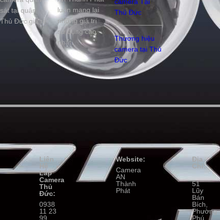
camera Tại
luôn mang lại
sát tại quận
Thủ Đức
những giá trị
Thủ Đức giá rẻ
sử dụng cao
Thương hiệu
nhất.
camera tại Thủ
Đức
Liên
Website:
Địa
Hệ
Chỉ:
Camera
Lắp
AN
Camera
Thành
51
Thủ
Phát
Lũy
Đức:
Bán
0938
Bích,
11 23
Phường
99
Phú