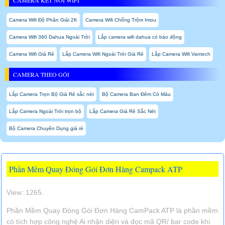
Camera Wifi Độ Phân Giải 2K
Camera Wifi Chống Trộm Imou
Camera Wifi 360 Dahua Ngoài Trời
Lắp camera wifi dahua có báo động
Camera Wifi Giá Rẻ
Lắp Camera Wifi Ngoài Trời Giá Rẻ
Lắp Camera Wifi Vantech
CAMERA THEO GÓI
Lắp Camera Trọn Bộ Giá Rẻ sắc nét
Bộ Camera Ban Đêm Có Màu
Lắp Camera Ngoài Trời trọn bộ
Lắp Camera Giá Rẻ Sắc Nét
Bộ Camera Chuyên Dụng giá rẻ
Phần Mềm Quay Đóng Gói Đơn Hàng Campack ATP
View: 1265.
Phần Mềm Quay Đóng Gói Đơn Hàng CamPack ATP là phần mềm
có tích hợp công nghệ Ai nhận diện và dọc mã QR/ bar code khi