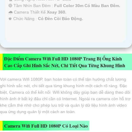
🔴 Tầm Nhìn Ban Đêm :
Full Color 30m Có Màu Ban Ðêm.
🌧️ Camera Thiết Kế
Xoay 360.
️♚ Chức Năng :
Có Ðèn Còi Báo Động.
Đặc Điểm Camera Wifi Full HD 1080P Trang Bị Ống Kính
Cao Cấp Ghi Hình Sắc Nét, Chi Tiết Qua Từng Khung Hình
Với camera Wifi 1080P, bạn hoàn toàn có thể tận hưởng chất lượng
ghi hình sắc nét, chi tiết qua từng khung hình một cách rõ ràng. Đặc
biệt, Camera có thể kết nối Wifi không dây giúp bạn dễ dàng theo dõi
hình ảnh ở bất kỳ đâu chỉ cần có Internet. Ngoài ra camera còn hỗ trợ
khe cắm thẻ nhớ cho phép lưu trữ và quản lý dữ liệu hình ảnh video
qua ứng dụng quản lý một cách an toàn.
Camera Wifi Full HD 1080P Có Loại Nào