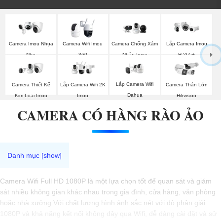
Camera Imou Nhụa
Camera Wifi Imou
Camera Chống Xâm
Lắp Camera Imou
Nhẹ
360
Nhập Imou
H.265+
Lắp Camera Wifi
Camera Thiết Kế
Lắp Camera Wifi 2K
Camera Thân Lớn
Dahua
Kim Loại Imou
Imou
Hikvision
CAMERA CÓ HÀNG RÀO ẢO
Camera Wifi Full HD 1080P là một lựa chọn tốt để quan sát và giám
sát nhiều không gian khác nhau trong gia đình, cửa hàng, văn phòng
hoặc nhà xưởng.Với chất lượng hình ảnh sắc nét với độ phân giải
1080P và khả năng kết nối không dây qua Wifi, dễ dàng cài đặt và sử