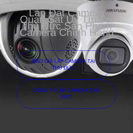
Lắp Đặt Camera
Quan Sát Uy Tín Tại
Thủ Đức Sản Phẩm
Camera Chính Hãng
BÁO GIÁ LẮP CAMERA TẠI
THỦ ĐỨC
CÔNG TY LẮP CAMERA THỦ
ĐỨC