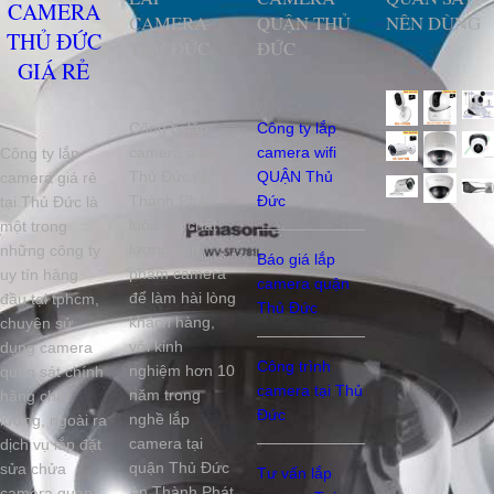
CAMERA
CAMERA
QUẬN THỦ
NÊN DÙNG
THỦ ĐỨC
THỦ ĐỨC
ĐỨC
GIÁ RẺ
Công ty lắp
Công ty lắp
camera quận
camera wifi
Công ty lắp
Thủ Đức An
QUẬN Thủ
camera giá rẻ
Thành Phát
Đức
tại Thủ Đức là
luôn lấy chất
một trong
lượng sản
những công ty
Báo giá lắp
phẩm camera
uy tín hàng
camera quận
để làm hài lòng
đầu tại tphcm,
Thủ Đức
khách hàng,
chuyên sử
với kinh
dụng camera
Công trình
nghiệm hơn 10
quan sát chính
camera tại Thủ
năm trong
hãng chất
Đức
nghề lắp
lượng, ngoài ra
camera tại
dịch vụ lắp đặt
quận Thủ Đức
sửa chửa
Tư vấn lắp
An Thành Phát
camera quan