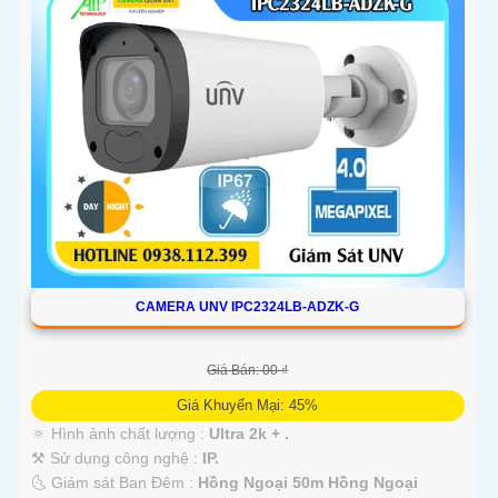
CAMERA UNV IPC2324LB-ADZK-G
Giá Bán: 00 ₫
Giá Khuyến Mại: 45%
🔅 Hình ảnh chất lượng :
Ultra 2k + .
⚒ Sử dụng công nghệ :
IP.
🌜 Giám sát Ban Đêm :
Hồng Ngoại 50m Hồng Ngoại