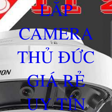
LẮP
CAMERA
THỦ ĐỨC
GIÁ RẺ
UY TÍN