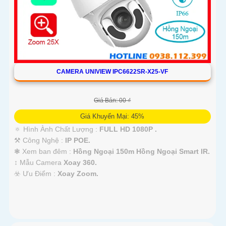
CAMERA UNIVIEW IPC6622SR-X25-VF
Giá Bán: 00 ₫
Giá Khuyến Mại: 45%
🔅 Hình Ành Chất Lượng :
FULL HD 1080P .
⚒ Công Nghệ :
IP POE.
❃ Xem ban đêm :
Hồng Ngoại 150m Hồng Ngoại Smart IR.
↕️ Mẫu Camera
Xoay 360.
️☣️ Ưu Điểm :
Xoay Zoom.