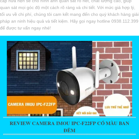
cấp hứa hẹn sẽ cho hình ảnh quan sát rõ nét, chất lượng cao, giúp
quan sát mọi góc độ một cách rõ ràng và chi tiết. Với mức giá hợp lý,
tối ưu về chi phí, chúng tôi cam kết mang đến cho quý khách hàng giải
pháp an ninh hiệu quả và tiết kiệm. Hãy gọi ngay hotline 0938.112.399
để được tư vấn ngay nhé!
REVIEW CAMERA IMOU IPC-F22FP CÓ MÀU BAN
ĐÊM