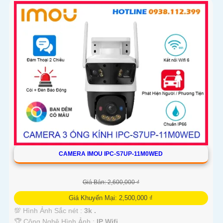
CAMERA IMOU IPC-S7UP-11M0WED
Giá Bán: 2,600,000 ₫
Giá Khuyến Mại: 2,500,000 ₫
💯 Hình Ảnh Sắc nét :
3k .
🏆 Công Nghệ Hình Ảnh :
IP Wifi.