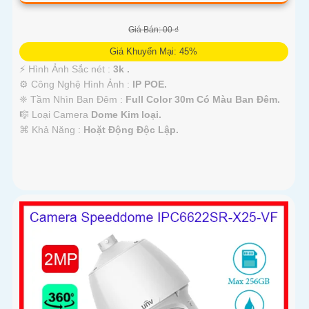
Giá Bán: 00 ₫
Giá Khuyến Mại: 45%
️⚡ Hình Ảnh Sắc nét :
3k .
⚙ Công Nghệ Hình Ảnh :
IP POE.
❈ Tầm Nhìn Ban Đêm :
Full Color 30m Có Màu Ban Ðêm.
🎼️ Loại Camera
Dome Kim loại.
️⌘ Khả Năng :
Hoặt Động Độc Lập.