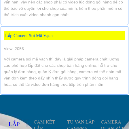
vấn nạn, vậy nên các shop phải có video lúc đóng gói hàng để có
thể bảo vệ quyền lợi cho shop của mình, kèm theo phần mềm có
thể trích xuất video nhanh gọn nhất
Lắp Camera Soi Mã Vạch
View: 2056.
Với camera soi mã vạch thì đây là giải pháp camera chất lượng
cao phù hợp lắp đặt cho các shop bán hàng online, hỗ trợ cho
quản lý đơn hàng, quản lý đơn gói hàng, camera có thể nhìn mã
vận đơn kèm theo đấy nhìn thấy được quy trình đóng gói hàng
hóa, có thể tải video đơn hàng trực tiếp trên phần mềm
CAM KẾT
TƯ VẤN LẮP
CAMERA
LẮP
LẮP
CAMERA
QUAN SÁT