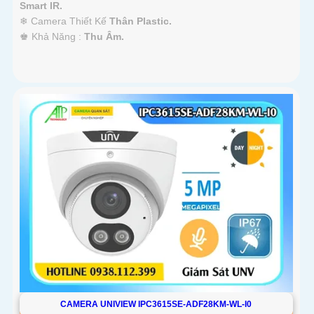
Smart IR.
❄ Camera Thiết Kế
Thân Plastic.
️♚ Khả Năng :
Thu Âm.
CAMERA UNIVIEW IPC3615SE-ADF28KM-WL-I0