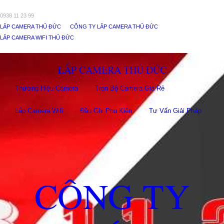
0938 11 23 99
LẮP CAMERA THỦ ĐỨC
CÔNG TY LẮP CAMERA THỦ ĐỨC
LẮP CAMERA WIFI THỦ ĐỨC
LẮP CAMERA THỦ ĐỨC
Thương Hiệu Camera
Trọn Bộ Camera Giá Rẻ
Lắp Camera Wifi
Đầu Ghi Phụ Kiên
Tư Vấn Giải Pháp
CÔNG TY