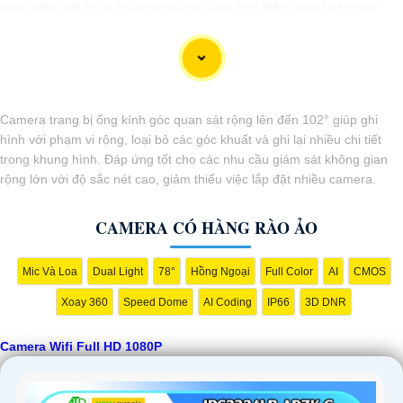
dụng giám sát từ xa thông qua ứng dụng trên điện thoại hoặc máy
tính.
Camera trang bị ống kính góc quan sát rộng lên đến 102° giúp ghi
hình với phạm vi rộng, loại bỏ các góc khuất và ghi lại nhiều chi tiết
trong khung hình. Đáp ứng tốt cho các nhu cầu giám sát không gian
rộng lớn với độ sắc nét cao, giảm thiểu việc lắp đặt nhiều camera.
CAMERA CÓ HÀNG RÀO ẢO
'
Mic Và Loa
Dual Light
78°
Hồng Ngoại
Full Color
AI
CMOS
Xoay 360
Speed Dome
AI Coding
IP66
3D DNR
Camera Wifi Full HD 1080P