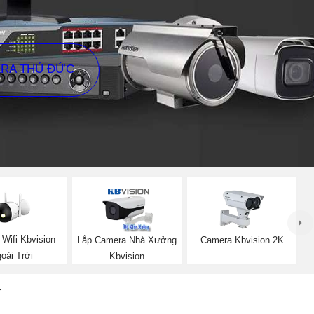
ERA THỦ ĐỨC
Wifi Kbvision
Lắp Camera Nhà Xưởng
Camera Kbvision 2K
oài Trời
Kbvision
N