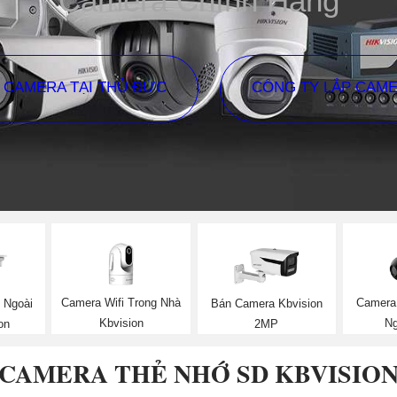
Camera Chính Hãng
P CAMERA TẠI THỦ ĐỨC
CÔNG TY LẮP CAM
Camera Wifi Trong Nhà
Camera 
 Ngoài
Bán Camera Kbvision
Kbvision
Ng
on
2MP
CAMERA THẺ NHỚ SD KBVISIO