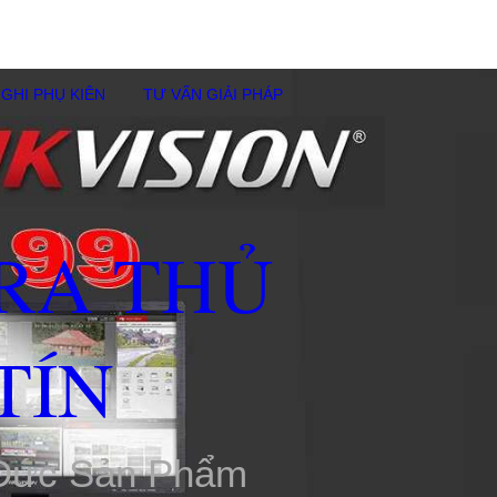
GHI PHỤ KIÊN
TƯ VẤN GIẢI PHÁP
RA THỦ
TÍN
 Đức Sản Phẩm