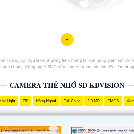
ình dạng con người và phương tiện, mang lại khả năng giám sát chín
anh chóng. Công nghệ SMD trên camera quan sát còn tiết kiệm dung lư
CAMERA THẺ NHỚ SD KBVISION
ual Light
78°
Hồng Ngoại
Full Color
2.0 MP
CMOS
Xoa