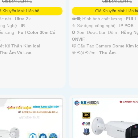
Giá Bán: LIÊN HỆ
Giá Bán: LIÊN HỆ
á Khuyến Mại: Liên hệ
Giá Khuyến Mại: Liên h
ắc nét :
Ultra 2k .
👁️‍🗨 Hình ảnh chất lượng :
FULL 
Công Nghệ :
IP.
⚜️ Sử dụng công nghệ :
IP POE.
ếu sáng :
Full Color 30m Có
✪ Xem Được Ban Đêm :
Hồng N
.
ONVIF.
iết Kế
Thân Kim loại.
🎼️ Cấu Tạo Camera
Dome Kim lo
Thu Âm Và Loa.
️💎 Đặt Điểm :
Thu Âm.