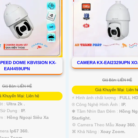
PEED DOME KBVISION KX-
CAMERA KX-EAI2329UPN X
EAI4459UPN
Giá Bán: LIÊN HỆ
Giá Bán: LIÊN HỆ
Giá Khuyến Mại: Liên h
á Khuyến Mại: Liên hệ
️⚡ Hình ảnh chất lượng :
FULL HD
ét :
Ultra 2k .
®️ Công Nghệ Hình Ảnh :
IP.
 Sử Dụng :
IP.
❃ Tầm Nhìn Ban Đêm :
Hồng Ngo
m :
Hồng Ngoại Siêu Xa
Starlight.
💢 Camera Theo Mẫu
Xoay 360.
amera
Ip67 360.
️⌘ Khả Năng :
Xoay Zoom.
Xoay Zoom.