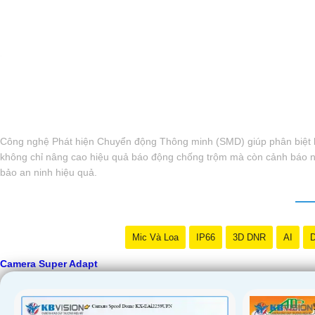
'
Công nghệ Phát hiện Chuyển động Thông minh (SMD) giúp phân biệt h
không chỉ nâng cao hiệu quả báo động chống trộm mà còn cảnh báo nh
bảo an ninh hiệu quả.
Mic Và Loa
IP66
3D DNR
AI
D
Camera Super Adapt