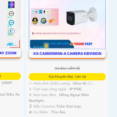
OAY ZOOM
KX-CAI8005MSN-A CAMERA KBVISION
Giá Bán: LIÊN HỆ
ệ
Giá Khuyến Mại: Liên hệ
 1080P .
🔅 Hình Ành Chất Lượng :
Ultra 4k 👍🏾 .
✳️ Tích hợp công nghệ :
IP POE.
ại Siêu Xa
❈ Xem ban đêm :
Hồng Ngoại 60m
Starlight.
🗜️ Mẫu Camera
Thân Kim loại.
️♚ Ưu Điểm :
Thu Âm.