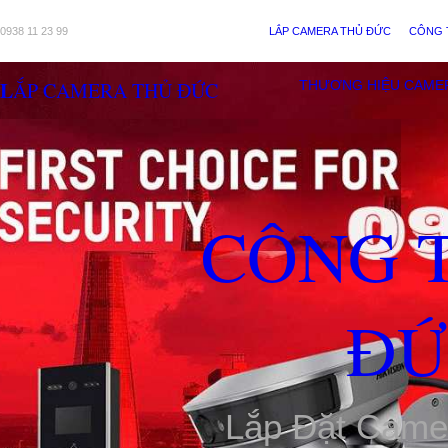
0938 11 23 99
LẮP CAMERA THỦ ĐỨC
CÔNG 
LẮP CAMERA THỦ ĐỨC
THƯƠNG HIỆU CAME
CÔNG 
ĐỨ
Lắp Đặt Came