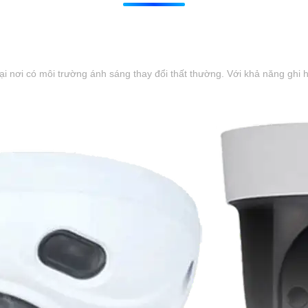
tại nơi có môi trường ánh sáng thay đổi thất thường. Với khả năng ghi