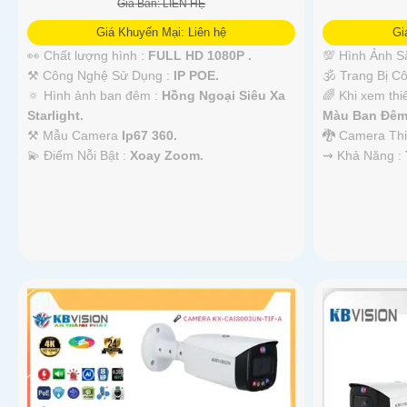
Giá Bán: LIÊN HỆ
Giá Khuyến Mại: Liên hệ
Gi
👀 Chất lượng hình :
FULL HD 1080P .
💯 Hình Ảnh S
⚒ Công Nghệ Sử Dụng :
IP POE.
🕉️ Trang Bị 
🔅 Hình ảnh ban đêm :
Hồng Ngoại Siêu Xa
🌈 Khi xem thi
Starlight.
Màu Ban Ðêm
⚒ Mẫu Camera
Ip67 360.
🐉️ Camera Th
️💫 Điểm Nỗi Bật :
Xoay Zoom.
️⇝ Khả Năng :