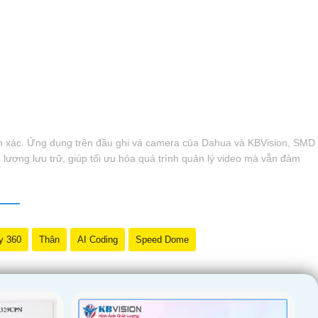
h xác. Ứng dụng trên đầu ghi và camera của Dahua và KBVision, SMD
ợng lưu trữ, giúp tối ưu hóa quá trình quản lý video mà vẫn đảm
y 360
Thân
AI Coding
Speed Dome