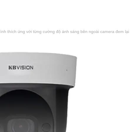
 hình thích ứng với từng cường độ ánh sáng bên ngoài camera đem lại