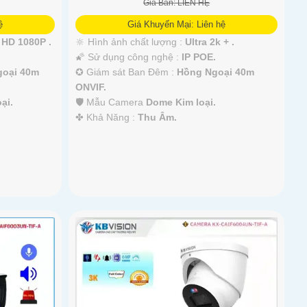
Giá Bán: LIÊN HỆ
ệ
Giá Khuyến Mại: Liên hệ
HD 1080P .
🔆 Hình ảnh chất lượng :
Ultra 2k + .
🌠 Sử dụng công nghệ :
IP POE.
goại 40m
✪ Giám sát Ban Đêm :
Hồng Ngoại 40m
ONVIF.
ại.
🛡 Mẫu Camera
Dome Kim loại.
️✤ Khả Năng :
Thu Âm.