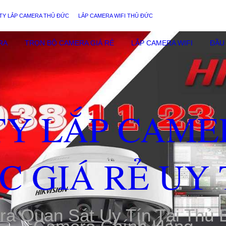
TY LẮP CAMERA THỦ ĐỨC
LẮP CAMERA WIFI THỦ ĐỨC
RA
TRỌN BỘ CAMERA GIÁ RẺ
LẮP CAMERA WIFI
ĐẦU 
TY LẮP CAME
C GIÁ RẺ UY 
ra Quan Sát Uy Tín Tại Thủ