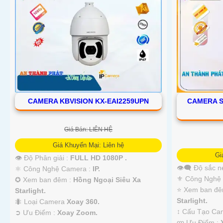
CAMERA KBVISION KX-EAI2259UPN
CAMERA S
Giá Bán: LIÊN HỆ
Giá Khuyến Mại: Liên hệ
Gi
👁 Độ Phân giải :
FULL HD 1080P .
👁️‍🗨 Độ sắc n
⚛️ Công Nghệ Camera :
IP.
⚜️ Công Nghệ
✪ Xem ban đêm :
Hồng Ngoại Siêu Xa
⭐ Xem ban đê
Starlight.
Starlight.
🐜 Loại Camera
Xoay 360.
↕️ Cấu Tạo C
️➲ Ưu Điểm :
Xoay Zoom.
️ლ Ưu Điểm :