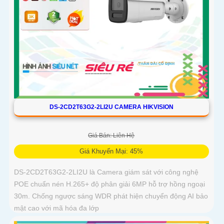
DS-2CD2T63G2-2LI2U CAMERA HIKVISION
Giá Bán: Liên Hệ
Giá Khuyến Mại: 45%
DS-2CD2T63G2-2LI2U là Camera giám sát với công nghệ
POE chuẩn nén H.265+ độ phân giải 6MP hỗ trợ hồng ngoại
30m. Chống ngược sáng WDR phát hiện chuyển động AI bảo
mật cao với mã hóa đa lớp