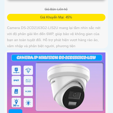
Giá Bán: Liên hệ
Giá Khuyến Mại: 45%
Camera DS-2CD2163G2-LIS2U mang lại tầm nhìn sắc nét
với độ phân giải lên đến 6MP, giúp bảo vệ không gian của
bạn an toàn tuyệt đối. Hỗ trợ phát hiện vượt hàng rào ảo,
xâm nhập và phân biệt người, phương tiện