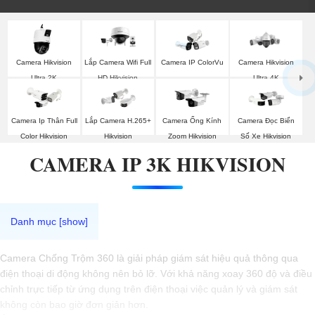
Camera Hikvision
Lắp Camera Wifi Full
Camera IP ColorVu
Camera Hikvision
Ultra 2K
HD Hikvision
Ultra 4K
Camera Ip Thân Full
Lắp Camera H.265+
Camera Ống Kính
Camera Đọc Biển
Color Hikvision
Hikvision
Zoom Hikvision
Số Xe Hikvision
CAMERA IP 3K HIKVISION
Camera Chống Trộm 360 là giải pháp giám sát hiệu quả thông qua
điện thoại di động không nên bỏ lỡ. Với khả năng xoay 360 độ và điều
chỉnh trực tiếp từ ứng dụng trên điện thoại việc quản lý và giám sát
không còn bao giờ đơn giản hơn.