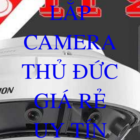
LẮP
CAMERA
THỦ ĐỨC
GIÁ RẺ
UY TÍN