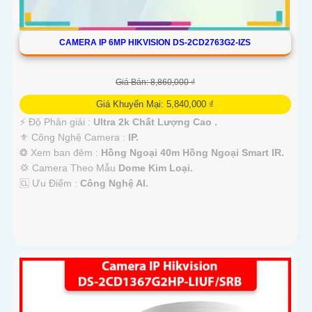
CAMERA IP 6MP HIKVISION DS-2CD2763G2-IZS
Giá Bán: 8,860,000 ₫
Giá Khuyến Mại: 5,840,000 ₫
️⚡ Độ Phân giải :
Ultra 2k Chất Lượng Cao .
⚜️ Công Nghệ Camera :
IP.
❂ Xem ban đêm :
Hồng Ngoại 40m Hồng Ngoại Smart IR.
💢 Camera Theo Mẫu
Dome Kim Loại.
️🆑 Ưu Điểm :
Công Nghệ AI.