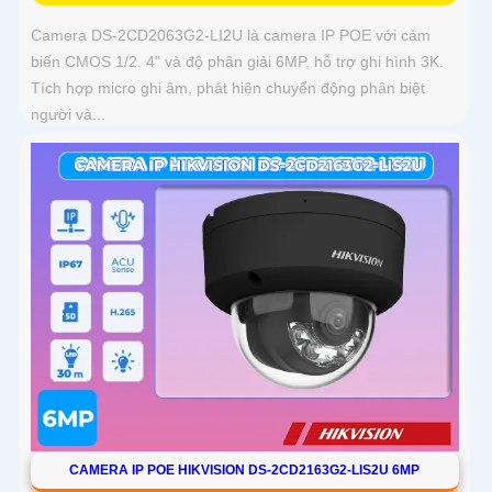
Camera DS-2CD2063G2-LI2U là camera IP POE với cảm
biến CMOS 1/2. 4" và độ phân giải 6MP, hỗ trợ ghi hình 3K.
Tích hợp micro ghi âm, phát hiện chuyển động phân biệt
người và...
CAMERA IP POE HIKVISION DS-2CD2163G2-LIS2U 6MP