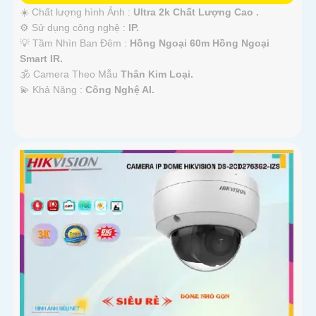
☀️ Chất lượng hình Ảnh :
Ultra 2k Chất Lượng Cao .
⚙ Sử dụng công nghệ :
IP.
💡 Tầm Nhìn Ban Đêm :
Hồng Ngoại 60m Hồng Ngoại
Smart IR.
🕉️ Camera Theo Mẫu
Thân Kim Loại.
️💫 Khả Năng :
Công Nghệ AI.