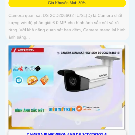
Giá Khuyến Mại: 30%
Camera quan sát DS-2CD2066G2-IU/SL(D) là Camera chất
lượng với độ phân giải 6.0 MP, cho hình ảnh sắc nét và rõ
ràng. Với khả năng quan sát ban đêm, Camera mang lại hình
ảnh sáng...
CAMERA IP HIKVISION 6MP DS-2CD2T63G2-4I