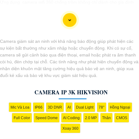
Ứng dụng camera wifi 360 chống trộm không chỉ dành cho gia đình
mà còn phù hợp cho văn phòng, cửa hàng với chi phí tiết kiệm, đẳng
cấp an ninh mà không tốn kém.
Camera giám sát an ninh với khả năng báo động giúp phát hiện các
sự kiện bất thường như xâm nhập hoặc chuyển động. Khi có sự cố,
camera sẽ gửi cảnh báo qua điện thoại, email hoặc phát ra âm thanh
còi hú, đèn chớp tại chỗ. Các tính năng như phát hiện chuyển động và
nhận diện khuôn mặt tăng cường hiệu quả bảo vệ an ninh, giúp xua
đuổi kẻ xấu và bảo vệ khu vực giám sát hiệu quả.
CAMERA IP 3K HIKVISION
Mic Và Loa
IP66
3D DNR
AI
Dual Light
78°
Hồng Ngoại
'
Full Color
Speed Dome
AI Coding
2.0 MP
Thân
CMOS
Xoay 360