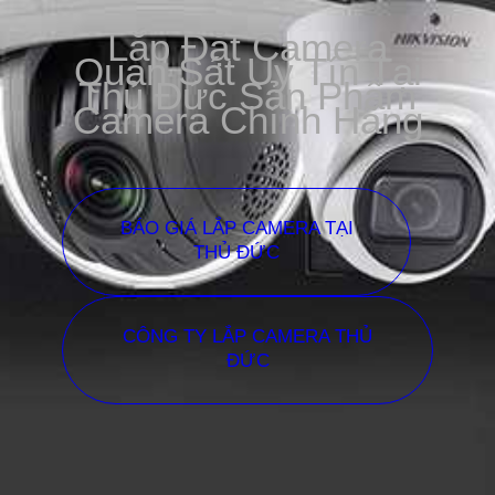
Lắp Đặt Camera
Quan Sát Uy Tín Tại
Thủ Đức Sản Phẩm
Camera Chính Hãng
BÁO GIÁ LẮP CAMERA TẠI
THỦ ĐỨC
CÔNG TY LẮP CAMERA THỦ
ĐỨC