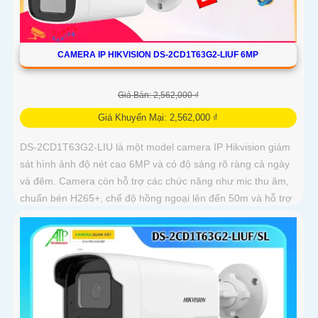
CAMERA IP HIKVISION DS-2CD1T63G2-LIUF 6MP
Giá Bán: 2,562,000 ₫
Giá Khuyến Mại: 2,562,000 ₫
DS-2CD1T63G2-LIU là một model camera IP Hikvision giám
sát hình ảnh độ nét cao 6MP và có độ sáng rõ ràng cả ngày
và đêm. Camera còn hỗ trợ các chức năng như mic thu âm,
chuẩn bén H265+, chế độ hồng ngoại lên đến 50m và hỗ trợ
thẻ nhớ 512GB giúp hỗ trợ giám sát và bảo vệ an ninh hiệu
quả