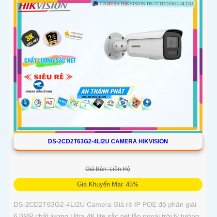
DS-2CD2T63G2-4LI2U CAMERA HIKVISION
Giá Bán: Liên Hệ
Giá Khuyến Mại: 45%
DS-2CD2T63G2-4LI2U Camera Giá rẻ IP POE độ phân giải
6.0MP chất lượng Ultra 4K lite sắc nét lắp ngoài trời lý tưởng