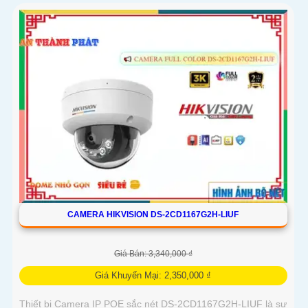
CAMERA HIKVISION DS-2CD1167G2H-LIUF
Giá Bán: 3,340,000 ₫
Giá Khuyến Mại: 2,350,000 ₫
Thiết bị Camera IP POE sắc nét DS-2CD1167G2H-LIUF là sự