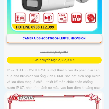
CAMERA DS-2CD1T63G2-LIUF/SL HIKVISION
Giá Bán: 3,660,000 ₫
Giá Khuyến Mại: 2,562,000 ₫
DS-2CD1T63G2-LIUF/SL là một thiết bị với độ phân giải cao
của nhà hikvision với ống kính 6.0MP sắc nét, tích hợp micro
và loa đàm thoại 2 chiều, thiết kế thân chắc chắn chống
nước IP 67, nhìn hình ảnh có màu vào ban đêm khoảng cách
lên đến 50m