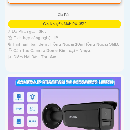
Giá Bán:
Giá Khuyến Mại: 5%-35%
️⚡ Độ Phân giải :
3k .
🏆 Tích hợp công nghệ :
IP.
❂ Hình ảnh ban đêm :
Hồng Ngoại 10m Hồng Ngoại SMD.
🗜️ Cấu Tạo Camera
Dome Kim loại + Nhựa.
️🆑 Điểm Nỗi Bật :
Thu Âm.