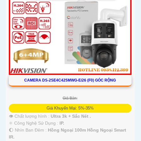
CAMERA DS-2SE4C425MWG-E/26 (F0) GÓC RỘNG
Giá Bán:
Giá Khuyến Mại: 5%-35%
👁 Chất lượng hình :
Ultra 3k + Sắc Nét .
⚛️ Công Nghệ Sử Dụng :
IP.
🌔 Nhìn Ban Đêm :
Hồng Ngoại 100m Hồng Ngoại Smart
IR.