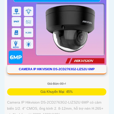
CAMERA IP HIKVISION DS-2CD2763G2-LIZS2U 6MP
Giá Bán: 00 ₫
Giá Khuyến Mại: 45%
Camera IP Hikvision DS-2CD2763G2-LIZS2U 6MP có cảm
biến 1/2. 4" CMOS, ống kính 2. 8-12mm, hỗ trợ nén H.265+