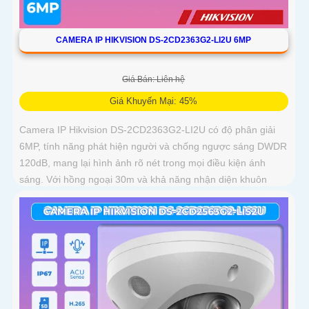
CAMERA IP HIKVISION DS-2CD2363G2-LI2U 6MP
Giá Bán: Liên hệ
Giá Khuyến Mại: 45%
Camera IP Hikvision DS-2CD2363G2-LI2U có độ phân giải
6MP, tính năng phát hiện người và chống ngược sáng DWDR
120dB, mang lại hình ảnh rõ nét trong mọi điều kiện ánh
sáng. Với hồng ngoại 30m và khả năng nhận diện khuôn
mặt, camera hỗ trợ quan sát ban đêm màu sắc tự nhiên, phù
hợp cho công trình