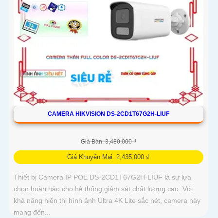
CAMERA HIKVISION DS-2CD1T67G2H-LIUF
Giá Bán: 3,480,000 ₫
Giá Khuyến Mại: 2,435,000 ₫
Thiết bị Camera IP POE DS-2CD1T67G2H-LIUF là sự lựa
chọn hoàn hảo cho hệ thống giám sát chất lượng cao. Với
khả năng hiển thị hình ảnh Ultra 4K Lite sắc nét, camera này
mang đến...