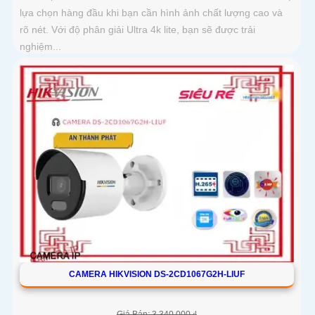
lựa chọn hàng đầu khi bạn cần hình ảnh chất lượng cao và
rõ nét. Với độ phân giải Ultra 4k lite, bạn sẽ được trải
nghiệm...
CAMERA HIKVISION DS-2CD1067G2H-LIUF
Giá Bán: 3,340,000 ₫