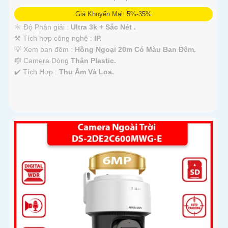
Giá Khuyến Mại: 5%-35%
🔆 Độ Phân giải :
Ultra 3k + Sắc Nét .
⚒ Tích hợp công nghệ :
IP.
💡 Xem ban đêm :
Hồng Ngoại 20m Có Màu Ban Ðêm.
🎼️ Camera Dòng
Thân Plastic.
️✔️ Tích Hợp :
Thu Âm Và Loa.