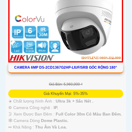
CAMERA 6MP DS-2CD1367G2HP-LIUF/SRB GÓC RỘNG 180°
Giá Bán: 5,960,000 ₫
Giá Khuyến Mại: 5%-35%
☀️ Chất lượng hình Ảnh :
Ultra 3k + Sắc Nét .
⚙ Camera Công nghệ :
IP.
🌛 Xem Được Ban Đêm :
Full Color 30m Có Màu Ban Ðêm.
🕸️ Camera Dòng
Dome Plastic.
️↭ Khả Năng :
Thu Âm Và Loa.