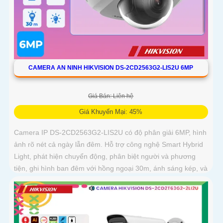
CAMERA AN NINH HIKVISION DS-2CD2563G2-LIS2U 6MP
Giá Bán: Liên hệ
Giá Khuyến Mại: 45%
Camera IP DS-2CD2563G2-LIS2U có độ phân giải 6MP, hình
ảnh rõ nét cả ngày lẫn đêm. Hỗ trợ công nghệ Smart Hybrid
Light, phát hiện chuyển động, phân biệt người và phương
tiện, ghi hình ban đêm với hồng ngoại 30m, ánh sáng kép, và
phát hiện xâm nhập