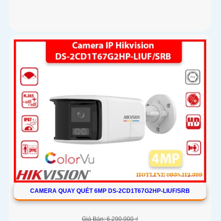
CAMERA QUAY QUÉT 6MP DS-2CD1T67G2HP-LIUF/SRB
Giá Bán: 6,290,000 ₫