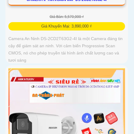
Giá Bán: 5,570,000 ₫
Giá Khuyến Mại: 3,890,000 ₫
Camera An Ninh DS-2CD2T63G2-4I là một Camera đáng tin
cậy để giám sát an ninh. Với cảm biến Progressive Scan
CMOS, nó cho phép truyền tải hình ảnh chất lượng cao và
tươi sáng