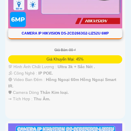
CAMERA IP HIKVISION DS-2CD2663G2-LIZS2U 6MP
Giá Bán: 00 ₫
Giá Khuyến Mại: 45%
💯 Hình Ành Chất Lượng :
Ultra 3k + Sắc Nét .
🕉️ Công Nghệ :
IP POE.
🔴 Video Ban Đêm :
Hồng Ngoại 60m Hồng Ngoại Smart
IR.
🛡 Camera Dòng
Thân Kim loại.
️⇝ Tích Hợp :
Thu Âm.