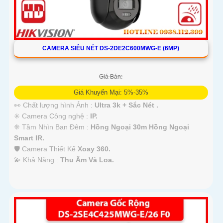
CAMERA SIÊU NÉT DS-2DE2C600MWG-E (6MP)
Giá Bán:
Giá Khuyến Mại: 5%-35%
👀 Chất lượng hình Ảnh :
Ultra 3k + Sắc Nét .
✳️ Camera Công nghệ :
IP.
❈ Tầm Nhìn Ban Đêm :
Hồng Ngoại 30m Hồng Ngoại
Smart IR.
🛡 Camera Thiết Kế
Xoay 360.
️💫 Khả Năng :
Thu Âm Và Loa.