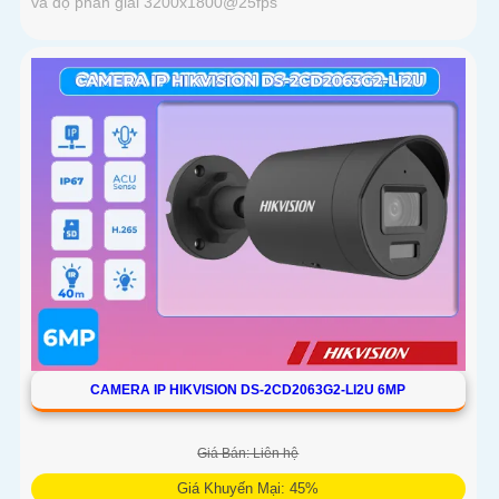
và độ phân giải 3200x1800@25fps
CAMERA IP HIKVISION DS-2CD2063G2-LI2U 6MP
Giá Bán: Liên hệ
Giá Khuyến Mại: 45%