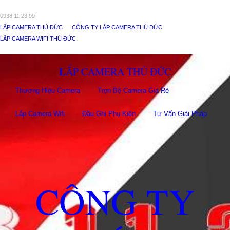
0938 11 23 99
LẮP CAMERA THỦ ĐỨC
CÔNG TY LẮP CAMERA THỦ ĐỨC
LẮP CAMERA WIFI THỦ ĐỨC
LẮP CAMERA THỦ ĐỨC
Thương Hiệu Camera
Trọn Bộ Camera Giá Rẻ
Lắp Camera Wifi
Đầu Ghi Phụ Kiên
Tư Vấn Giải Pháp
CÔNG TY