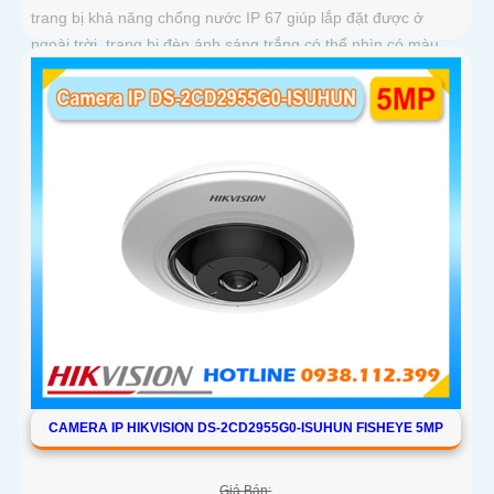
trang bị khả năng chống nước IP 67 giúp lắp đặt được ở
ngoài trời, trang bị đèn ánh sáng trắng có thể nhìn có màu
vào ban đêm với khoảng cách 30m, trang bị micro và loa
giúp đàm thoại 2 chiều ấn tượng
CAMERA IP HIKVISION DS-2CD2955G0-ISUHUN FISHEYE 5MP
Giá Bán: