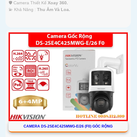
🛡 Camera Thiết Kế
Xoay 360.
️💫 Khả Năng :
Thu Âm Và Loa.
CAMERA DS-2SE4C425MWG-E/26 (F0) GÓC RỘNG