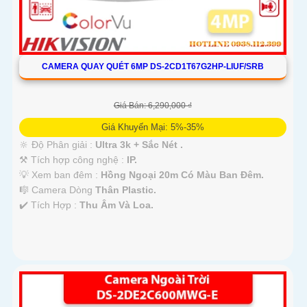
CAMERA QUAY QUÉT 6MP DS-2CD1T67G2HP-LIUF/SRB
Giá Bán: 6,290,000 ₫
Giá Khuyến Mại: 5%-35%
🔆 Độ Phân giải :
Ultra 3k + Sắc Nét .
⚒ Tích hợp công nghệ :
IP.
💡 Xem ban đêm :
Hồng Ngoại 20m Có Màu Ban Ðêm.
🎼️ Camera Dòng
Thân Plastic.
️✔️ Tích Hợp :
Thu Âm Và Loa.