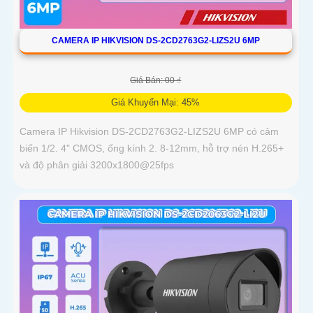
CAMERA IP HIKVISION DS-2CD2763G2-LIZS2U 6MP
Giá Bán: 00 ₫
Giá Khuyến Mại: 45%
Camera IP Hikvision DS-2CD2763G2-LIZS2U 6MP có cảm
biến 1/2. 4" CMOS, ống kính 2. 8-12mm, hỗ trợ nén H.265+
và độ phân giải 3200x1800@25fps