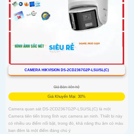
CAMERA HIKVISION DS-2CD2367G2P-LSU/SL(C)
Giá Bán: liên hệ
Giá Khuyến Mại: 30%
Camera quan sát DS-2CD2367G2P-LSU/SL(C) là một
Camera tiên tiến trong lĩnh vực camera an ninh. Thiết bị này
có nhiều ưu điểm nổi bật, trong đó, khả năng thu âm có màu
ban đêm là một điểm đáng chú ý