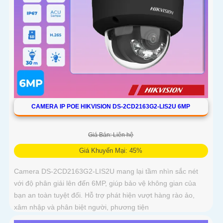
CAMERA IP POE HIKVISION DS-2CD2163G2-LIS2U 6MP
Giá Bán: Liên hệ
Giá Khuyến Mại: 45%
Camera DS-2CD2163G2-LIS2U mang lại tầm nhìn sắc nét
với độ phân giải lên đến 6MP, giúp bảo vệ không gian của
bạn an toàn tuyệt đối. Hỗ trợ phát hiện vượt hàng rào ảo,
xâm nhập và phân biệt người, phương tiện