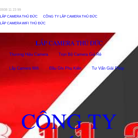
0938 11 23 99
LẮP CAMERA THỦ ĐỨC
CÔNG TY LẮP CAMERA THỦ ĐỨC
LẮP CAMERA WIFI THỦ ĐỨC
LẮP CAMERA THỦ ĐỨC
Thương Hiệu Camera
Trọn Bộ Camera Giá Rẻ
Lắp Camera Wifi
Đầu Ghi Phụ Kiên
Tư Vấn Giải Pháp
CÔNG TY