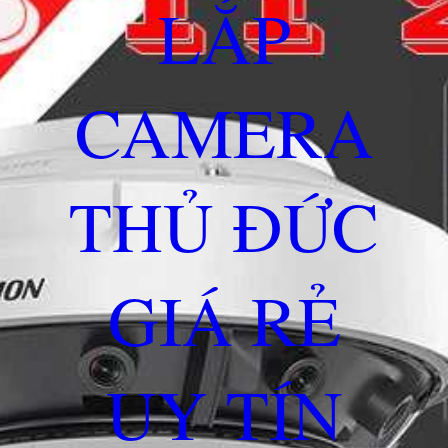
LẮP
CAMERA
THỦ ĐỨC
GIÁ RẺ
UY TÍN