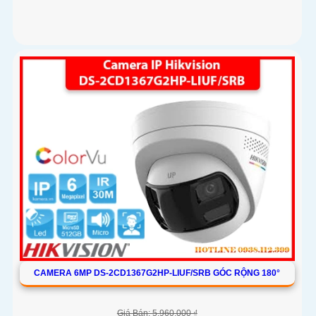
CAMERA 6MP DS-2CD1367G2HP-LIUF/SRB GÓC RỘNG 180°
Giá Bán: 5,960,000 ₫