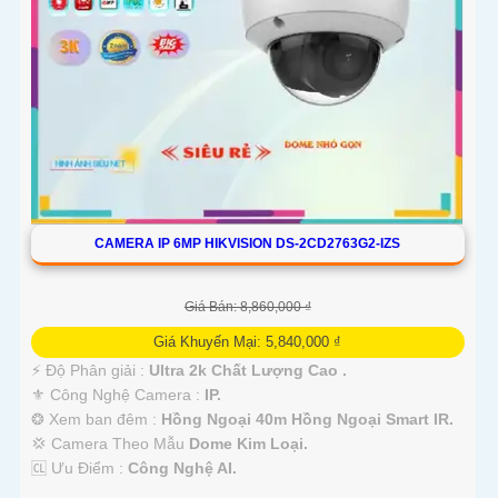
CAMERA IP 6MP HIKVISION DS-2CD2763G2-IZS
Giá Bán: 8,860,000 ₫
Giá Khuyến Mại: 5,840,000 ₫
️⚡ Độ Phân giải :
Ultra 2k Chất Lượng Cao .
⚜️ Công Nghệ Camera :
IP.
❂ Xem ban đêm :
Hồng Ngoại 40m Hồng Ngoại Smart IR.
💢 Camera Theo Mẫu
Dome Kim Loại.
️🆑 Ưu Điểm :
Công Nghệ AI.