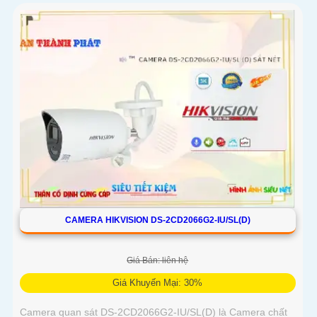
CAMERA HIKVISION DS-2CD2066G2-IU/SL(D)
Giá Bán: liên hệ
Giá Khuyến Mại: 30%
Camera quan sát DS-2CD2066G2-IU/SL(D) là Camera chất