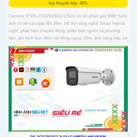
Giá Khuyến Mại: 45%
Camera IP DS-2CD2563G2-LIS2U có độ phân giải 6MP, hình
ảnh rõ nét cả ngày lẫn đêm. Hỗ trợ công nghệ Smart Hybrid
Light, phát hiện chuyển động, phân biệt người và phương
tiện, ghi hình ban đêm với hồng ngoại 30m, ánh sáng kép, và
phát hiện xâm nhập
DS-2CD2T63G2-2LI2U CAMERA HIKVISION