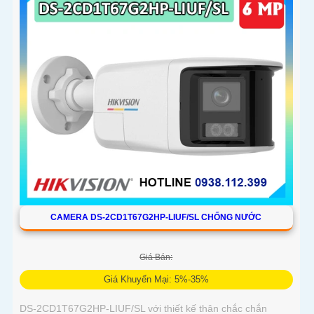
CAMERA DS-2CD1T67G2HP-LIUF/SL CHỐNG NƯỚC
Giá Bán:
Giá Khuyến Mại: 5%-35%
DS-2CD1T67G2HP-LIUF/SL với thiết kế thân chắc chắn