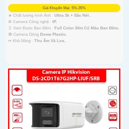
Giá Khuyến Mại: 5%-35%
☀️ Chất lượng hình Ảnh :
Ultra 3k + Sắc Nét .
⚙ Camera Công nghệ :
IP.
🌛 Xem Được Ban Đêm :
Full Color 30m Có Màu Ban Ðêm.
🕸️ Camera Dòng
Dome Plastic.
️↭ Khả Năng :
Thu Âm Và Loa.