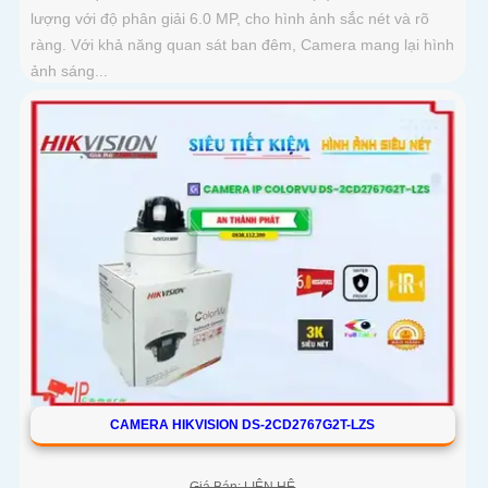
lượng với độ phân giải 6.0 MP, cho hình ảnh sắc nét và rõ
ràng. Với khả năng quan sát ban đêm, Camera mang lại hình
ảnh sáng...
CAMERA HIKVISION DS-2CD2767G2T-LZS
Giá Bán: LIÊN HỆ