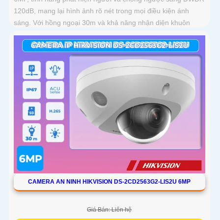
120dB, mang lại hình ảnh rõ nét trong mọi điều kiện ánh
sáng. Với hồng ngoại 30m và khả năng nhận diện khuôn
mặt, camera hỗ trợ quan sát ban đêm màu sắc tự nhiên, phù
hợp cho công trình
CAMERA AN NINH HIKVISION DS-2CD2563G2-LIS2U 6MP
Giá Bán: Liên hệ