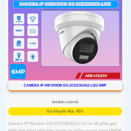
CAMERA IP HIKVISION DS-2CD2363G2-LI2U 6MP
Giá Bán: Liên hệ
Giá Khuyến Mại: 45%
Camera IP Hikvision DS-2CD2363G2-LI2U có độ phân giải
6MP, tính năng phát hiện người và chống ngược sáng DWDR