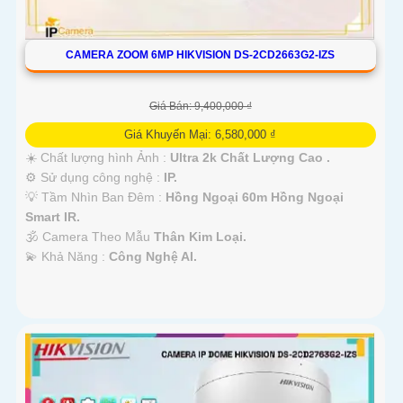
CAMERA ZOOM 6MP HIKVISION DS-2CD2663G2-IZS
Giá Bán: 9,400,000 ₫
Giá Khuyến Mại: 6,580,000 ₫
☀️ Chất lượng hình Ảnh :
Ultra 2k Chất Lượng Cao .
⚙ Sử dụng công nghệ :
IP.
💡 Tầm Nhìn Ban Đêm :
Hồng Ngoại 60m Hồng Ngoại
Smart IR.
🕉️ Camera Theo Mẫu
Thân Kim Loại.
️💫 Khả Năng :
Công Nghệ AI.