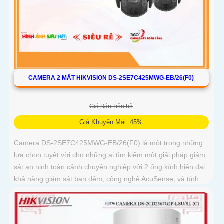
CAMERA 2 MẮT HIKVISION DS-2SE7C425MWG-EB/26(F0)
Giá Bán: liên hệ
Giá Khuyến Mại: 45%
Camera DS-2SE7C425MWG-EB/26(F0) là một trong những
lựa chọn tuyệt vời cho những ai tìm kiếm một giải pháp giám
sát an ninh toàn cảnh chuyên nghiệp với 2 ống kính hiện đại
khả năng giám sát ban đêm, công nghệ AcuSense, và tính
năng cảnh báo còi đèn giúp bảo vệ an ninh một cách tối ưu.