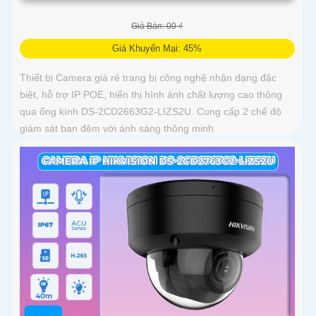
Giá Bán: 00 ₫
Giá Khuyến Mại: 45%
Thiết bị Camera giá rẻ trang bị công nghệ nhận dạng đặc
biệt, hỗ trợ IP POE, hiển thị hình ảnh chất lượng cao thông
qua ống kính DS-2CD2663G2-LIZS2U. Cung cấp 2 chế độ
giám sát ban đêm với ánh sáng thông minh