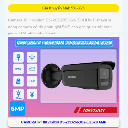
Giá Khuyến Mại: 5%-35%
Camera IP Hikvision DS-2CD2955G0-ISUHUN Fisheye là
dòng camera có độ phân giải 5MP cho góc quan sát toàn
cảnh 180° ghi hình sắc nét
CAMERA IP HIKVISION DS-2CD2663G2-LIZS2U 6MP