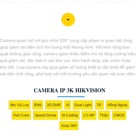
Ứng dụng camera wifi 360 chống trộm không chỉ dành cho gia đình
mà còn phù hợp cho văn phòng, cửa hàng với chi phí tiết kiệm, đẳng
cấp an ninh mà không tốn kém.
Camera quan sát với góc nhìn 109° cung cấp phạm vi quan sát rộng,
giúp giám sát diện tích lớn trong một khung hình. Với khả năng bao
quát không gian rộng, camera giảm thiểu điểm mù và tăng cường hiệu
quả giám sát, đặc biệt ở các khu vực như hành lang, sân vườn hoặc
kho bãi. Loại camera này giúp giảm số lượng thiết bị cần thiết để giám
sát diện tích rộng, phù hợp với môi trường yêu cầu quan sát toàn diện.
CAMERA IP 3K HIKVISION
Mic Và Loa
IP66
3D DNR
AI
Dual Light
78°
Hồng Ngoại
'
Full Color
Speed Dome
AI Coding
2.0 MP
Thân
CMOS
Xoay 360