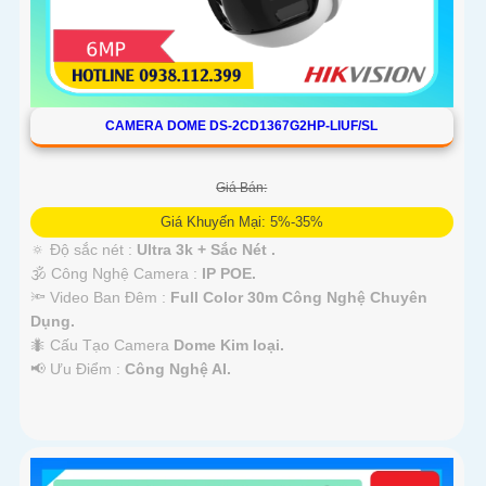
CAMERA DOME DS-2CD1367G2HP-LIUF/SL
Giá Bán:
Giá Khuyến Mại: 5%-35%
🔅 Độ sắc nét :
Ultra 3k + Sắc Nét .
🕉️ Công Nghệ Camera :
IP POE.
🔦 Video Ban Đêm :
Full Color 30m Công Nghệ Chuyên
Dụng.
🐜 Cấu Tạo Camera
Dome Kim loại.
️📢 Ưu Điểm :
Công Nghệ AI.