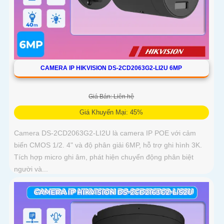
CAMERA IP HIKVISION DS-2CD2063G2-LI2U 6MP
Giá Bán: Liên hệ
Giá Khuyến Mại: 45%
Camera DS-2CD2063G2-LI2U là camera IP POE với cảm
biến CMOS 1/2. 4" và độ phân giải 6MP, hỗ trợ ghi hình 3K.
Tích hợp micro ghi âm, phát hiện chuyển động phân biệt
người và...