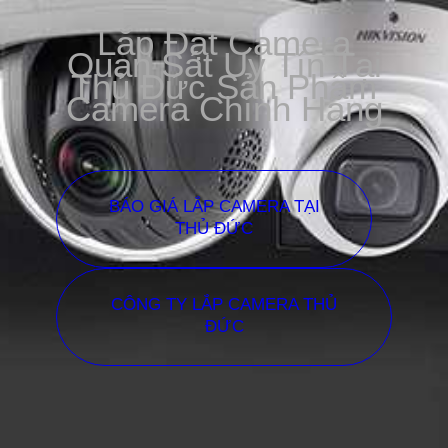
Lắp Đặt Camera
Quan Sát Uy Tín Tại
Thủ Đức Sản Phẩm
Camera Chính Hãng
BÁO GIÁ LẮP CAMERA TẠI
THỦ ĐỨC
CÔNG TY LẮP CAMERA THỦ
ĐỨC