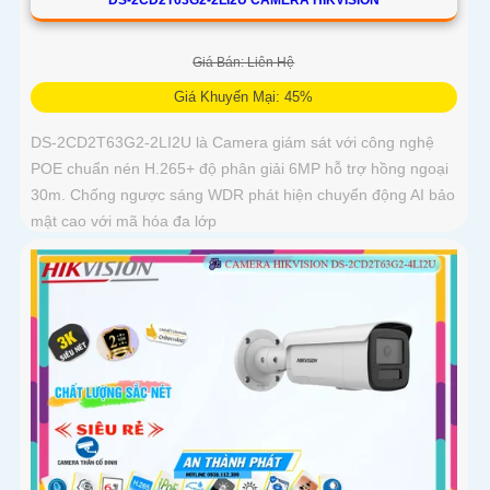
Giá Bán: Liên Hệ
Giá Khuyến Mại: 45%
DS-2CD2T63G2-2LI2U là Camera giám sát với công nghệ
POE chuẩn nén H.265+ độ phân giải 6MP hỗ trợ hồng ngoại
30m. Chống ngược sáng WDR phát hiện chuyển động AI bảo
mật cao với mã hóa đa lớp