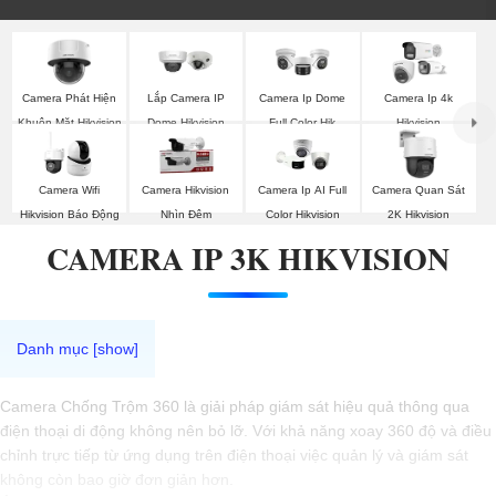
Camera Phát Hiện
Lắp Camera IP
Camera Ip Dome
Camera Ip 4k
Khuôn Mặt Hikvision
Dome Hikvision
Full Color Hik
Hikvision
Camera Wifi
Camera Hikvision
Camera Ip AI Full
Camera Quan Sát
Hikvision Báo Động
Nhìn Đêm
Color Hikvision
2K Hikvision
CAMERA IP 3K HIKVISION
Camera Chống Trộm 360 là giải pháp giám sát hiệu quả thông qua
điện thoại di động không nên bỏ lỡ. Với khả năng xoay 360 độ và điều
chỉnh trực tiếp từ ứng dụng trên điện thoại việc quản lý và giám sát
không còn bao giờ đơn giản hơn.