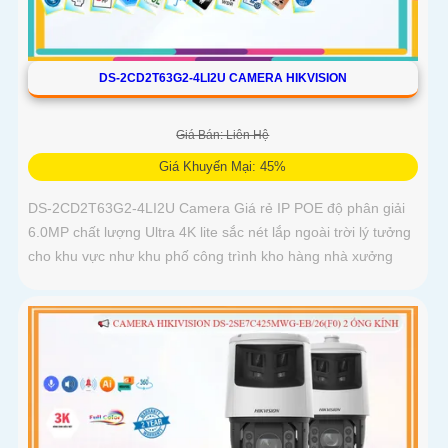
DS-2CD2T63G2-4LI2U CAMERA HIKVISION
Giá Bán: Liên Hệ
Giá Khuyến Mại: 45%
DS-2CD2T63G2-4LI2U Camera Giá rẻ IP POE độ phân giải
6.0MP chất lượng Ultra 4K lite sắc nét lắp ngoài trời lý tưởng
cho khu vực như khu phố công trình kho hàng nhà xưởng