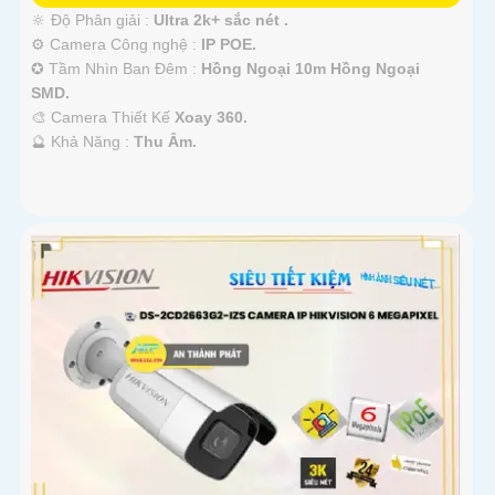
🔆 Độ Phân giải :
Ultra 2k+ sắc nét .
⚙ Camera Công nghệ :
IP POE.
✪ Tầm Nhìn Ban Đêm :
Hồng Ngoại 10m Hồng Ngoại
SMD.
🎨 Camera Thiết Kế
Xoay 360.
️🔮 Khả Năng :
Thu Âm.