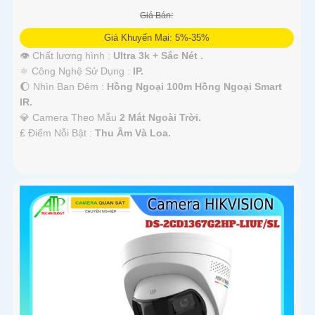
Giá Bán:
Giá Khuyến Mại: 5%-35%
👁 Chất lượng hình :
Ultra 3k + Sắc Nét .
⚛️ Công Nghệ Sử Dụng :
IP.
🌔 Nhìn Ban Đêm :
Hồng Ngoại 100m Hồng Ngoại Smart
IR.
💎 Camera Theo Mẫu
2 Mắt Ngoài Trời.
️₤ Điểm Nỗi Bật :
Thu Âm Và Loa.