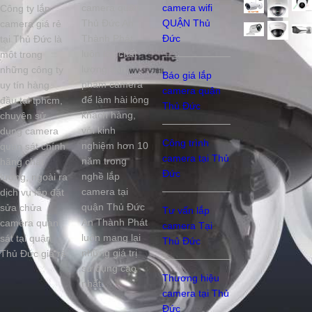
camera quận
camera wifi
Công ty lắp
Thủ Đức An
QUẬN Thủ
camera giá rẻ
Thành Phát
Đức
tại Thủ Đức là
luôn lấy chất
một trong
lượng sản
những công ty
Báo giá lắp
phẩm camera
uy tín hàng
camera quận
để làm hài lòng
đầu tại tphcm,
Thủ Đức
khách hàng,
chuyên sử
với kinh
dụng camera
Công trình
nghiệm hơn 10
quan sát chính
camera tại Thủ
năm trong
hãng chất
Đức
nghề lắp
lượng, ngoài ra
camera tại
dịch vụ lắp đặt
quận Thủ Đức
sửa chửa
Tư vấn lắp
An Thành Phát
camera quan
camera Tại
luôn mang lại
sát tại quận
Thủ Đức
những giá trị
Thủ Đức giá rẻ
sử dụng cao
Thương hiệu
nhất.
camera tại Thủ
Đức