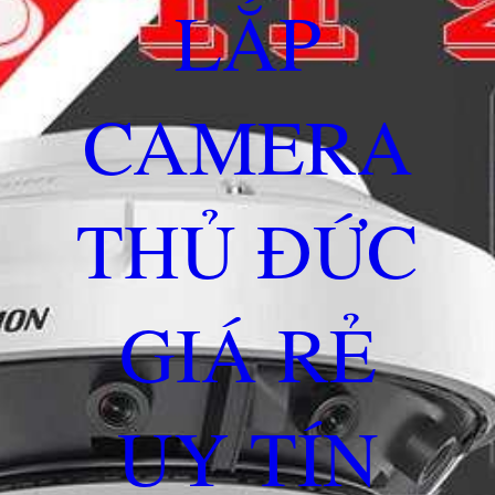
LẮP
CAMERA
THỦ ĐỨC
GIÁ RẺ
UY TÍN