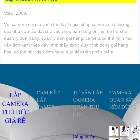
View: 2009.
Với camera soi mã vạch thì đây là giải pháp camera chất lượng
cao phù hợp lắp đặt cho các shop bán hàng online, hỗ trợ cho
quản lý đơn hàng, quản lý đơn gói hàng, camera có thể nhìn mã
vận đơn kèm theo đấy nhìn thấy được quy trình đóng gói hàng
hóa, có thể tải video đơn hàng trực tiếp trên phần mềm
CAM KẾT
TƯ VẤN LẮP
CAMERA
LẮP
LẮP
CAMERA
QUAN SÁT
CAMERA
CAMERA
QUẬN THỦ
NÊN DÙNG
THỦ ĐỨC
THỦ ĐỨC
ĐỨC
GIÁ RẺ
Công ty lắp
Công ty lắp