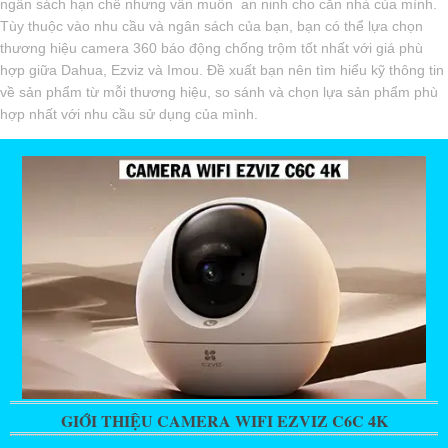
ngân sách hạn chế nhưng vẫn muốn an ninh cho căn nhà của mình.
Tùy thuộc vào nhu cầu và ngân sách của bạn, bạn có thể lựa chọn
thương hiệu camera 360 báo động chống trộm tốt nhất với giá phù
hợp giữa Dahua, Ezviz và Imou. Đề xuất bạn nên tìm hiểu kỹ thông tin
về sản phẩm từ mỗi thương hiệu, so sánh và chọn lựa sản phẩm phù
hợp nhất với nhu cầu sử dụng của mình.
GIỚI THIỆU CAMERA WIFI EZVIZ C6C 4K