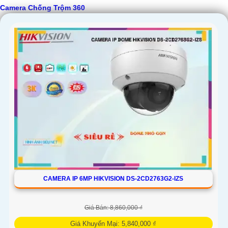
Camera Chống Trộm 360
CAMERA IP 6MP HIKVISION DS-2CD2763G2-IZS
Giá Bán: 8,860,000 ₫
Giá Khuyến Mại: 5,840,000 ₫