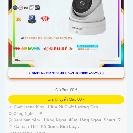
CAMERA HIKVISION DS-2CD2H66G2-IZS(C)
Giá Bán: 00 ₫
Giá Khuyến Mại: 00 ₫
🔆 Chất lượng hình :
Ultra 2k Chất Lượng Cao .
⚙ Công Nghệ :
IP.
🌛 Xem ban đêm :
Hồng Ngoại 40m Hồng Ngoại Smart IR.
🕉️ Camera Thiết Kế
Dome Kim Loại.
️✤ Ưu Điểm :
Zoom.