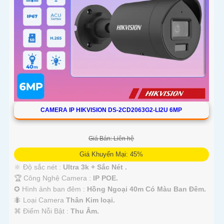
CAMERA IP HIKVISION DS-2CD2063G2-LI2U 6MP
Giá Bán: Liên hệ
Giá Khuyến Mại: 45%
🔆 Độ sắc nét :
Ultra 3k + Sắc Nét .
🏆 Công Nghệ Camera :
IP POE.
✪ Hình ảnh ban đêm :
Hồng Ngoại 40m Có Màu Ban Ðêm.
🐜 Loại Camera
Thân Kim loại.
️⌘ Điểm Nỗi Bật :
Thu Âm.