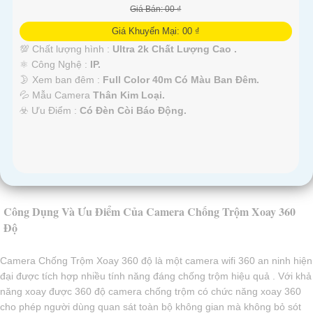
Giá Bán: 00 ₫
Giá Khuyến Mại: 00 ₫
💯 Chất lượng hình :
Ultra 2k Chất Lượng Cao .
⚛️ Công Nghệ :
IP.
🌛 Xem ban đêm :
Full Color 40m Có Màu Ban Đêm.
💦 Mẫu Camera
Thân Kim Loại.
️☣️ Ưu Điểm :
Có Đèn Còi Báo Động.
Công Dụng Và Ưu Điểm Của Camera Chống Trộm Xoay 360
Độ
Camera Chống Trộm Xoay 360 độ là một camera wifi 360 an ninh hiện
đại được tích hợp nhiều tính năng đáng chống trộm hiệu quả . Với khả
năng xoay được 360 độ camera chống trộm có chức năng xoay 360
cho phép người dùng quan sát toàn bộ không gian mà không bỏ sót