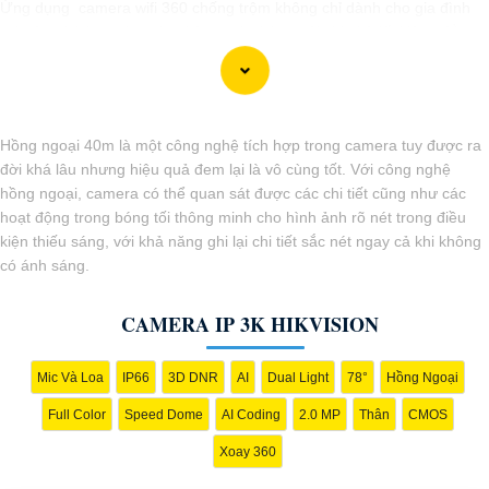
Ứng dụng camera wifi 360 chống trộm không chỉ dành cho gia đình
mà còn phù hợp cho văn phòng, cửa hàng với chi phí tiết kiệm, đẳng
cấp an ninh mà không tốn kém.
Hồng ngoại 40m là một công nghệ tích hợp trong camera tuy được ra
đời khá lâu nhưng hiệu quả đem lại là vô cùng tốt. Với công nghệ
hồng ngoại, camera có thể quan sát được các chi tiết cũng như các
hoạt động trong bóng tối thông minh cho hình ảnh rõ nét trong điều
kiện thiếu sáng, với khả năng ghi lại chi tiết sắc nét ngay cả khi không
có ánh sáng.
CAMERA IP 3K HIKVISION
Mic Và Loa
IP66
3D DNR
AI
Dual Light
78°
Hồng Ngoại
'
Full Color
Speed Dome
AI Coding
2.0 MP
Thân
CMOS
Xoay 360