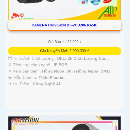
CAMERA HIKVISION DS-2CD2063G2-IU
Giá Bán: 4,460,000 ₫
Giá Khuyến Mại: 2,990,000 ₫
🦉 Hình Ành Chất Lượng :
Ultra 2k Chất Lượng Cao .
⚙ Tích hợp công nghệ :
IP POE.
❈ Xem ban đêm :
Hồng Ngoại 50m Hồng Ngoại SMD.
💎 Mẫu Camera
Thân Plastic.
️➲ Ưu Điểm :
Công Nghệ AI.