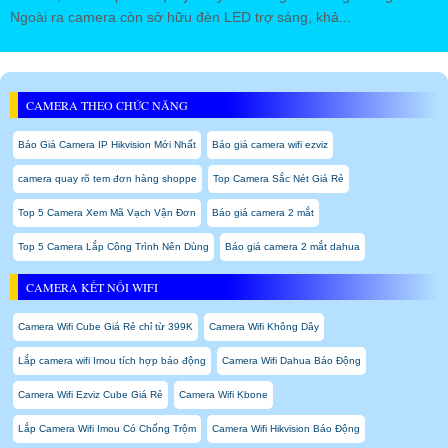
Ngoài ra camera còn sở hữu đèn LED trợ sáng, khả...
CAMERA THEO CHỨC NĂNG
Báo Giá Camera IP Hikvision Mới Nhất
Báo giá camera wifi ezviz
camera quay rõ tem đơn hàng shoppe
Top Camera Sắc Nét Giá Rẻ
Top 5 Camera Xem Mã Vạch Vận Đơn
Báo giá camera 2 mắt
Top 5 Camera Lắp Công Trình Nên Dùng
Báo giá camera 2 mắt dahua
CAMERA KẾT NỐI WIFI
Camera Wifi Cube Giá Rẻ chỉ từ 399K
Camera Wifi Không Dây
Lắp camera wifi Imou tích hợp báo động
Camera Wifi Dahua Báo Động
Camera Wifi Ezviz Cube Giá Rẻ
Camera Wifi Kbone
Lắp Camera Wifi Imou Có Chống Trộm
Camera Wifi Hikvision Báo Động