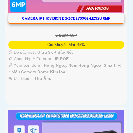
CAMERA IP HIKVISION DS-2CD2763G2-LIZS2U 6MP
Giá Bán: 00 ₫
Giá Khuyến Mại: 45%
💯 Độ sắc nét :
Ultra 3k + Sắc Nét .
🌠 Công Nghệ Camera :
IP POE.
🌈 Xem ban đêm :
Hồng Ngoại 40m Hồng Ngoại Smart IR.
↕️ Mẫu Camera
Dome Kim loại.
️📢 Ưu Điểm :
Thu Âm.