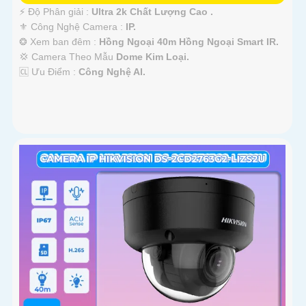
️⚡ Độ Phân giải :
Ultra 2k Chất Lượng Cao .
⚜️ Công Nghệ Camera :
IP.
❂ Xem ban đêm :
Hồng Ngoại 40m Hồng Ngoại Smart IR.
💢 Camera Theo Mẫu
Dome Kim Loại.
️🆑 Ưu Điểm :
Công Nghệ AI.