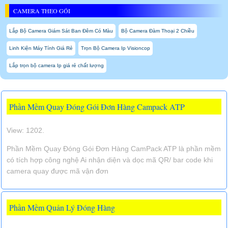
CAMERA THEO GÓI
Lắp Bộ Camera Giám Sát Ban Đêm Có Màu
Bộ Camera Đàm Thoại 2 Chiều
Linh Kiện Máy Tính Giá Rẻ
Trọn Bộ Camera Ip Visioncop
Lắp trọn bộ camera Ip giá rẻ chất lượng
Phần Mềm Quay Đóng Gói Đơn Hàng Campack ATP
View: 1202.
Phần Mềm Quay Đóng Gói Đơn Hàng CamPack ATP là phần mềm
có tích hợp công nghệ Ai nhận diện và dọc mã QR/ bar code khi
camera quay được mã vận đơn
Phần Mềm Quản Lý Đóng Hàng