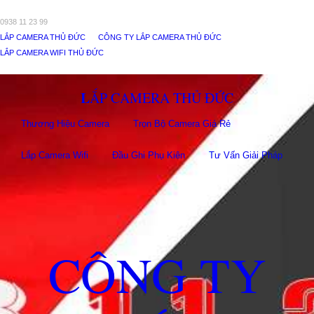
0938 11 23 99
LẮP CAMERA THỦ ĐỨC
CÔNG TY LẮP CAMERA THỦ ĐỨC
LẮP CAMERA WIFI THỦ ĐỨC
LẮP CAMERA THỦ ĐỨC
Thương Hiệu Camera
Trọn Bộ Camera Giá Rẻ
Lắp Camera Wifi
Đầu Ghi Phụ Kiên
Tư Vấn Giải Pháp
CÔNG TY