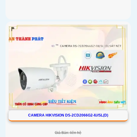
CAMERA HIKVISION DS-2CD2066G2-IU/SL(D)
Giá Bán: liên hệ