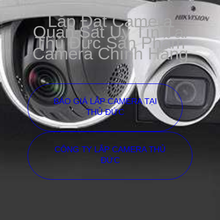
Lắp Đặt Camera
Quan Sát Uy Tín Tại
Thủ Đức Sản Phẩm
Camera Chính Hãng
BÁO GIÁ LẮP CAMERA TẠI
THỦ ĐỨC
CÔNG TY LẮP CAMERA THỦ
ĐỨC