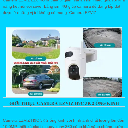
Camera EZVIZ EB8 4G là thiết bị giám sát an ninh hiệu quả với khả
năng kết nối với sever bằng sim 4G giúp camera dễ dàng lắp đặt
được ở những vị trí không có mạng. Camera EZVIZ...
GIỚI THIỆU CAMERA EZVIZ H9C 3K 2 ỐNG KÍNH
Camera EZVIZ H9C 3K 2 ống kính với hình ảnh chất lượng lên đến
10.0MP, thiết kế plastic quay xoay 360 cùng khả năng chống nước.