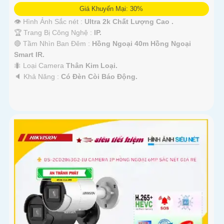
Giá Khuyến Mại: 30%
👁 Hình Ảnh Sắc nét :
Ultra 2k Chất Lượng Cao .
🏆 Trang Bị Công Nghệ :
IP.
🔴 Tầm Nhìn Ban Đêm :
Hồng Ngoại 40m Hồng Ngoại
Smart IR.
🐜 Loại Camera
Thân Kim Loại.
️🔈 Khả Năng :
Có Đèn Còi Báo Động.