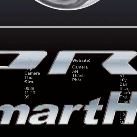
Liên
Website:
Địa
Hệ
Chỉ:
Camera
Lắp
AN
Camera
Thành
51
Thủ
Phát
Lũy
Đức:
Bán
0938
Bích,
11 23
Phường
99
Phú
Thạnh,
Thành
phố
Hồ
Chí
Minh