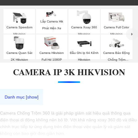
Lắp Camera Hik
Camera Speedom
Camera Xoay 360
Camera Full Color
Phát Hiện Xe
Hikvision
Hikvision
Hikvision
Camera Quan Sát
Camera Hikvision
Đầu Ghi Ip 64 Kênh
Camera Báo Động
2K Hikvision
Full Hd 1080P
Hikvision
Chống Trộm
Hikvision
CAMERA IP 3K HIKVISION
Camera Chống Trộm 360 là giải pháp giám sát hiệu quả thông qua
điện thoại di động không nên bỏ lỡ. Với khả năng xoay 360 độ và điều
chỉnh trực tiếp từ ứng dụng trên điện thoại việc quản lý và giám sát
không còn bao giờ đơn giản hơn.