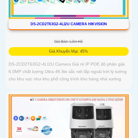
DS-2CD2T63G2-4LI2U CAMERA HIKVISION
Giá Bán: Liên Hệ
Giá Khuyến Mại: 45%
DS-2CD2T63G2-4LI2U Camera Giá rẻ IP POE độ phân giải
6.0MP chất lượng Ultra 4K lite sắc nét lắp ngoài trời lý tưởng
cho khu vực như khu phố công trình kho hàng nhà xưởng