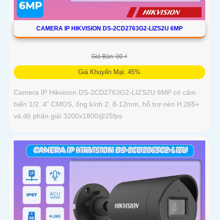
CAMERA IP HIKVISION DS-2CD2763G2-LIZS2U 6MP
Giá Bán: 00 ₫
Giá Khuyến Mại: 45%
Camera IP Hikvision DS-2CD2763G2-LIZS2U 6MP có cảm
biến 1/2. 4" CMOS, ống kính 2. 8-12mm, hỗ trợ nén H.265+
và độ phân giải 3200x1800@25fps