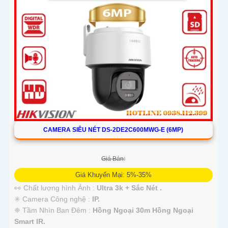
CAMERA SIÊU NÉT DS-2DE2C600MWG-E (6MP)
Giá Bán:
Giá Khuyến Mại: 5%-35%
👀 Chất lượng hình Ảnh :
Ultra 3k + Sắc Nét .
✳️ Camera Công nghệ :
IP.
❈ Tầm Nhìn Ban Đêm :
Hồng Ngoại 30m Hồng Ngoại
Smart IR.