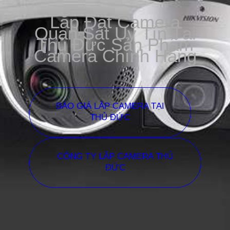
Lắp Đặt Camera
Quan Sát Uy Tín Tại
Thủ Đức Sản Phẩm
Camera Chính Hãng
BÁO GIÁ LẮP CAMERA TẠI
THỦ ĐỨC
CÔNG TY LẮP CAMERA THỦ
ĐỨC