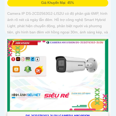
Giá Khuyến Mại: 45%
Camera IP DS-2CD2563G2-LIS2U có độ phân giải 6MP, hình
ảnh rõ nét cả ngày lẫn đêm. Hỗ trợ công nghệ Smart Hybrid
Light, phát hiện chuyển động, phân biệt người và phương
tiện, ghi hình ban đêm với hồng ngoại 30m, ánh sáng kép, và
phát hiện xâm nhập
DS-2CD2T63G2-2LI2U CAMERA HIKVISION