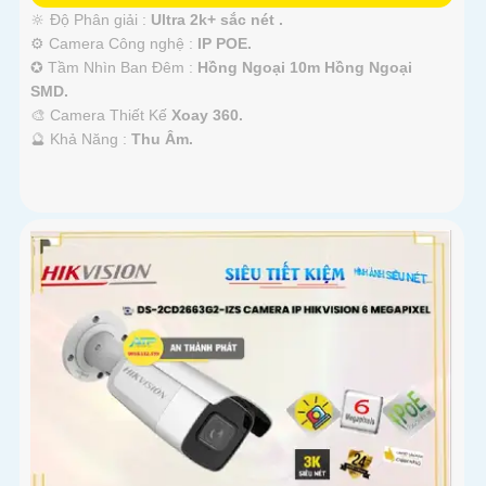
🔆 Độ Phân giải :
Ultra 2k+ sắc nét .
⚙ Camera Công nghệ :
IP POE.
✪ Tầm Nhìn Ban Đêm :
Hồng Ngoại 10m Hồng Ngoại
SMD.
🎨 Camera Thiết Kế
Xoay 360.
️🔮 Khả Năng :
Thu Âm.