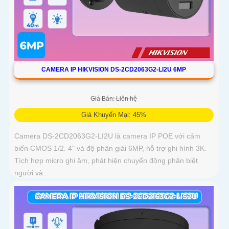
CAMERA IP HIKVISION DS-2CD2063G2-LI2U 6MP
Giá Bán: Liên hệ
Giá Khuyến Mại: 45%
Camera DS-2CD2063G2-LI2U là camera IP POE với cảm
biến CMOS 1/2. 4" và độ phân giải 6MP, hỗ trợ ghi hình 3K.
Tích hợp micro ghi âm, phát hiện chuyển động phân biệt
người và...