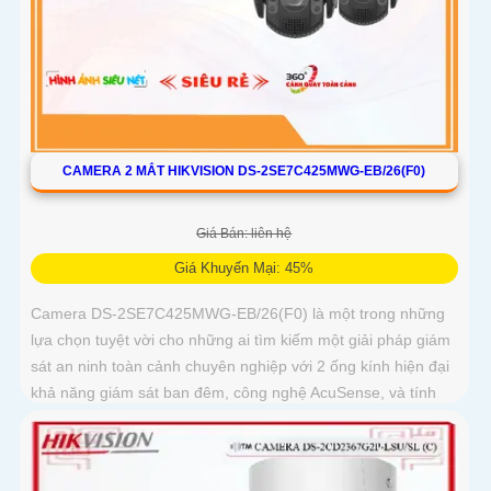
CAMERA 2 MẮT HIKVISION DS-2SE7C425MWG-EB/26(F0)
Giá Bán: liên hệ
Giá Khuyến Mại: 45%
Camera DS-2SE7C425MWG-EB/26(F0) là một trong những
lựa chọn tuyệt vời cho những ai tìm kiếm một giải pháp giám
sát an ninh toàn cảnh chuyên nghiệp với 2 ống kính hiện đại
khả năng giám sát ban đêm, công nghệ AcuSense, và tính
năng cảnh báo còi đèn giúp bảo vệ an ninh một cách tối ưu.