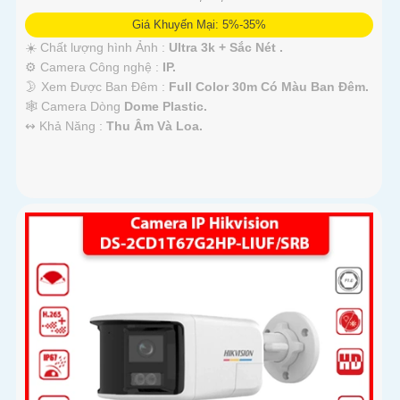
Giá Khuyến Mại: 5%-35%
☀️ Chất lượng hình Ảnh :
Ultra 3k + Sắc Nét .
⚙ Camera Công nghệ :
IP.
🌛 Xem Được Ban Đêm :
Full Color 30m Có Màu Ban Ðêm.
🕸️ Camera Dòng
Dome Plastic.
️↭ Khả Năng :
Thu Âm Và Loa.