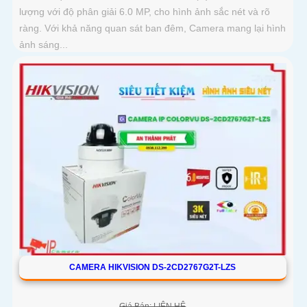
lượng với độ phân giải 6.0 MP, cho hình ảnh sắc nét và rõ
ràng. Với khả năng quan sát ban đêm, Camera mang lại hình
ảnh sáng...
CAMERA HIKVISION DS-2CD2767G2T-LZS
Giá Bán: LIÊN HỆ