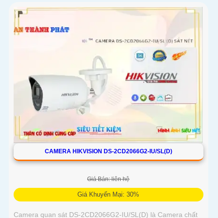
CAMERA HIKVISION DS-2CD2066G2-IU/SL(D)
Giá Bán: liên hệ
Giá Khuyến Mại: 30%
Camera quan sát DS-2CD2066G2-IU/SL(D) là Camera chất