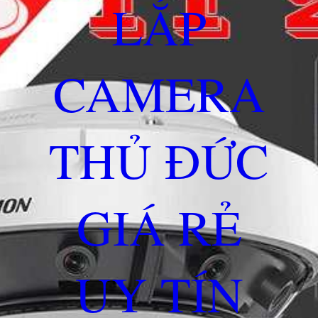
LẮP
CAMERA
THỦ ĐỨC
GIÁ RẺ
UY TÍN