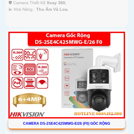
🛡 Camera Thiết Kế
Xoay 360.
️💫 Khả Năng :
Thu Âm Và Loa.
CAMERA DS-2SE4C425MWG-E/26 (F0) GÓC RỘNG