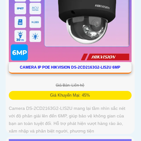
CAMERA IP POE HIKVISION DS-2CD2163G2-LIS2U 6MP
Giá Bán: Liên hệ
Giá Khuyến Mại: 45%
Camera DS-2CD2163G2-LIS2U mang lại tầm nhìn sắc nét
với độ phân giải lên đến 6MP, giúp bảo vệ không gian của
bạn an toàn tuyệt đối. Hỗ trợ phát hiện vượt hàng rào ảo,
xâm nhập và phân biệt người, phương tiện