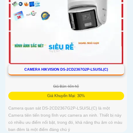
CAMERA HIKVISION DS-2CD2367G2P-LSU/SL(C)
Giá Bán: liên hệ
Giá Khuyến Mại: 30%
Camera quan sát DS-2CD2367G2P-LSU/SL(C) là một
Camera tiên tiến trong lĩnh vực camera an ninh. Thiết bị này
có nhiều ưu điểm nổi bật, trong đó, khả năng thu âm có màu
ban đêm là một điểm đáng chú ý