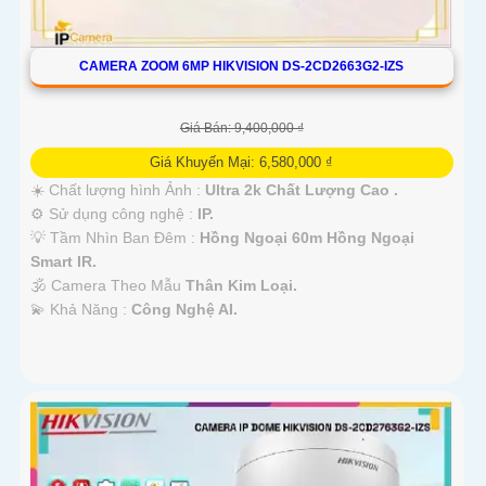
CAMERA ZOOM 6MP HIKVISION DS-2CD2663G2-IZS
Giá Bán: 9,400,000 ₫
Giá Khuyến Mại: 6,580,000 ₫
☀️ Chất lượng hình Ảnh :
Ultra 2k Chất Lượng Cao .
⚙ Sử dụng công nghệ :
IP.
💡 Tầm Nhìn Ban Đêm :
Hồng Ngoại 60m Hồng Ngoại
Smart IR.
🕉️ Camera Theo Mẫu
Thân Kim Loại.
️💫 Khả Năng :
Công Nghệ AI.