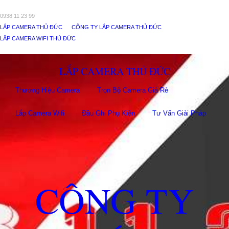
0938 11 23 99
LẮP CAMERA THỦ ĐỨC
CÔNG TY LẮP CAMERA THỦ ĐỨC
LẮP CAMERA WIFI THỦ ĐỨC
LẮP CAMERA THỦ ĐỨC
Thương Hiệu Camera
Trọn Bộ Camera Giá Rẻ
Lắp Camera Wifi
Đầu Ghi Phụ Kiên
Tư Vấn Giải Pháp
CÔNG TY