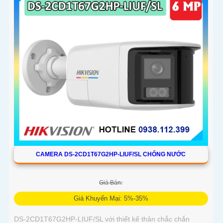
CAMERA DS-2CD1T67G2HP-LIUF/SL CHỐNG NƯỚC
Giá Bán:
Giá Khuyến Mại: 5%-35%
DS-2CD1T67G2HP-LIUF/SL với thiết kế thân chắc chắn