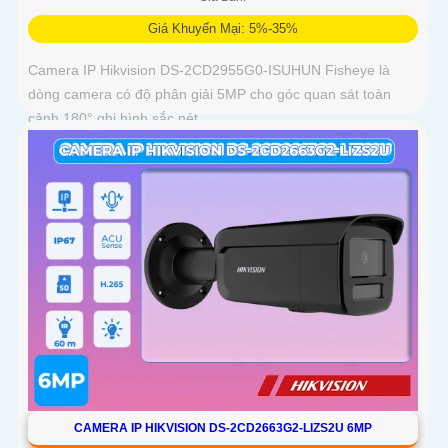
Giá Khuyến Mại: 5%-35%
Camera IP Hikvision DS-2CD2955G0-ISUHUN Fisheye là
dòng camera có độ phân giải 5MP cho góc quan sát toàn
cảnh 180° ghi hình sắc nét
CAMERA IP HIKVISION DS-2CD2663G2-LIZS2U 6MP