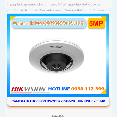
trang bị khả năng chống nước IP 67 giúp lắp đặt được ở
ngoài trời, trang bị đèn ánh sáng trắng có thể nhìn có màu
vào ban đêm với khoảng cách 30m, trang bị micro và loa
giúp đàm thoại 2 chiều ấn tượng
CAMERA IP HIKVISION DS-2CD2955G0-ISUHUN FISHEYE 5MP
Giá Bán: