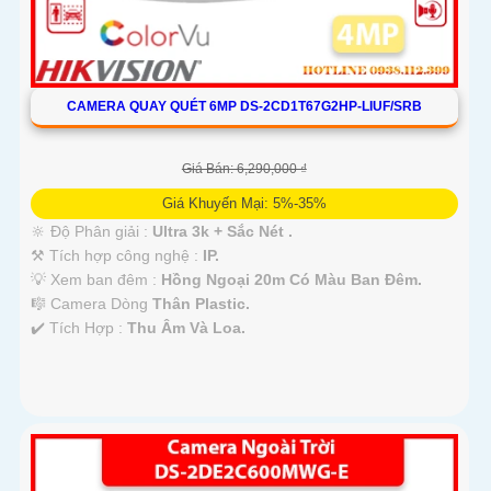
CAMERA QUAY QUÉT 6MP DS-2CD1T67G2HP-LIUF/SRB
Giá Bán: 6,290,000 ₫
Giá Khuyến Mại: 5%-35%
🔆 Độ Phân giải :
Ultra 3k + Sắc Nét .
⚒ Tích hợp công nghệ :
IP.
💡 Xem ban đêm :
Hồng Ngoại 20m Có Màu Ban Ðêm.
🎼️ Camera Dòng
Thân Plastic.
️✔️ Tích Hợp :
Thu Âm Và Loa.