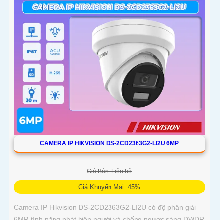
CAMERA IP HIKVISION DS-2CD2363G2-LI2U 6MP
Giá Bán: Liên hệ
Giá Khuyến Mại: 45%
Camera IP Hikvision DS-2CD2363G2-LI2U có độ phân giải
6MP, tính năng phát hiện người và chống ngược sáng DWDR