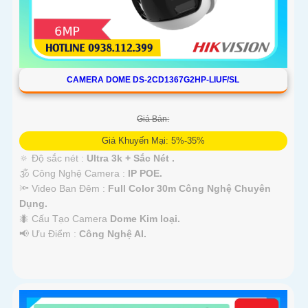
CAMERA DOME DS-2CD1367G2HP-LIUF/SL
Giá Bán:
Giá Khuyến Mại: 5%-35%
🔅 Độ sắc nét :
Ultra 3k + Sắc Nét .
🕉️ Công Nghệ Camera :
IP POE.
🔦 Video Ban Đêm :
Full Color 30m Công Nghệ Chuyên
Dụng.
🐜 Cấu Tạo Camera
Dome Kim loại.
️📢 Ưu Điểm :
Công Nghệ AI.