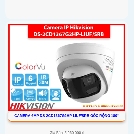
CAMERA 6MP DS-2CD1367G2HP-LIUF/SRB GÓC RỘNG 180°
Giá Bán: 5,960,000 ₫