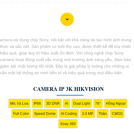
Ứng dụng camera wifi 360 chống trộm không chỉ dành cho gia đình
mà còn phù hợp cho văn phòng, cửa hàng với chi phí tiết kiệm, đẳng
cấp an ninh mà không tốn kém.
amera sử dụng chip Sony, nổi bật với khả năng tái tạo hình ảnh trung
thực và sắc nét. Sản phẩm có tuổi thọ cao, được thiết kế để tỏa nhiệt
hiệu quả, giúp duy trì hiệu suất ổn định. Với công nghệ chip Sony
camera hoạt động xuất sắc trong môi trường ánh sáng yếu, đảm bảo
giám sát chất lượng tốt nhất. Đây là giải pháp lý tưởng cho những ai
cần một hệ thống an ninh bền bỉ và hiệu quả trong mọi điều kiện.
CAMERA IP 3K HIKVISION
Mic Và Loa
IP66
3D DNR
AI
Dual Light
78°
Hồng Ngoại
'
Full Color
Speed Dome
AI Coding
2.0 MP
Thân
CMOS
Xoay 360