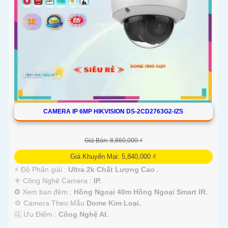
CAMERA IP 6MP HIKVISION DS-2CD2763G2-IZS
Giá Bán: 8,860,000 ₫
Giá Khuyến Mại: 5,840,000 ₫
️⚡ Độ Phân giải :
Ultra 2k Chất Lượng Cao .
⚜️ Công Nghệ Camera :
IP.
❂ Xem ban đêm :
Hồng Ngoại 40m Hồng Ngoại Smart IR.
💢 Camera Theo Mẫu
Dome Kim Loại.
️🆑 Ưu Điểm :
Công Nghệ AI.