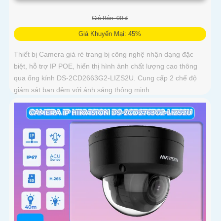
Giá Bán: 00 ₫
Giá Khuyến Mại: 45%
Thiết bị Camera giá rẻ trang bị công nghệ nhận dạng đặc
biệt, hỗ trợ IP POE, hiển thị hình ảnh chất lượng cao thông
qua ống kính DS-2CD2663G2-LIZS2U. Cung cấp 2 chế độ
giám sát ban đêm với ánh sáng thông minh