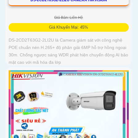
Giá Bán: Liên Hệ
Giá Khuyến Mại: 45%
DS-2CD2T63G2-2LI2U là Camera giám sát với công nghệ
POE chuẩn nén H.265+ độ phân giải 6MP hỗ trợ hồng ngoại
30m. Chống ngược sáng WDR phát hiện chuyển động AI bảo
mật cao với mã hóa đa lớp