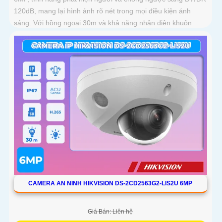
120dB, mang lại hình ảnh rõ nét trong mọi điều kiện ánh
sáng. Với hồng ngoại 30m và khả năng nhận diện khuôn
mặt, camera hỗ trợ quan sát ban đêm màu sắc tự nhiên, phù
hợp cho công trình
CAMERA AN NINH HIKVISION DS-2CD2563G2-LIS2U 6MP
Giá Bán: Liên hệ