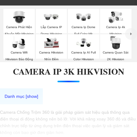
Camera Phát Hiện
Lắp Camera IP
Camera Ip Dome
Camera Ip 4k
Khuôn Mặt Hikvision
Dome Hikvision
Full Color Hik
Hikvision
Camera Wifi
Camera Hikvision
Camera Ip AI Full
Camera Quan Sát
Hikvision Báo Động
Nhìn Đêm
Color Hikvision
2K Hikvision
CAMERA IP 3K HIKVISION
Camera Chống Trộm 360 là giải pháp giám sát hiệu quả thông qua
điện thoại di động không nên bỏ lỡ. Với khả năng xoay 360 độ và điều
chỉnh trực tiếp từ ứng dụng trên điện thoại việc quản lý và giám sát
không còn bao giờ đơn giản hơn.