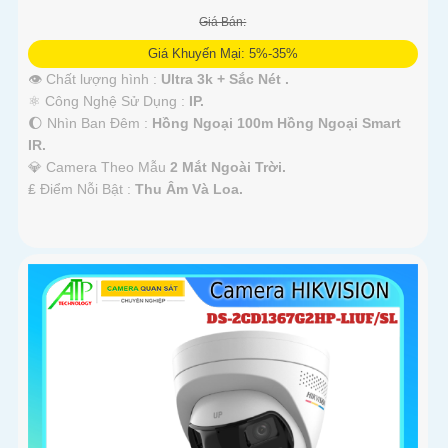
Giá Bán:
Giá Khuyến Mại: 5%-35%
👁 Chất lượng hình :
Ultra 3k + Sắc Nét .
⚛️ Công Nghệ Sử Dụng :
IP.
🌔 Nhìn Ban Đêm :
Hồng Ngoại 100m Hồng Ngoại Smart
IR.
💎 Camera Theo Mẫu
2 Mắt Ngoài Trời.
️₤ Điểm Nỗi Bật :
Thu Âm Và Loa.