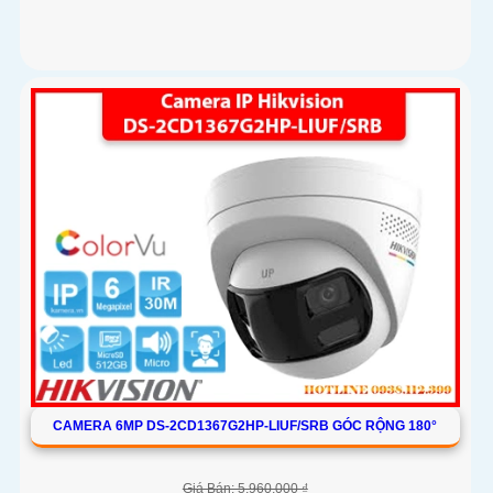
CAMERA 6MP DS-2CD1367G2HP-LIUF/SRB GÓC RỘNG 180°
Giá Bán: 5,960,000 ₫