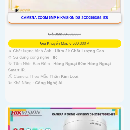
CAMERA ZOOM 6MP HIKVISION DS-2CD2663G2-IZS
Giá Bán: 9,400,000 ₫
Giá Khuyến Mại: 6,580,000 ₫
☀️ Chất lượng hình Ảnh :
Ultra 2k Chất Lượng Cao .
⚙ Sử dụng công nghệ :
IP.
💡 Tầm Nhìn Ban Đêm :
Hồng Ngoại 60m Hồng Ngoại
Smart IR.
🕉️ Camera Theo Mẫu
Thân Kim Loại.
️💫 Khả Năng :
Công Nghệ AI.