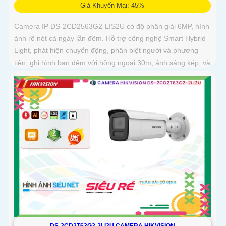
Giá Khuyến Mại: 45%
Camera IP DS-2CD2563G2-LIS2U có độ phân giải 6MP, hình
ảnh rõ nét cả ngày lẫn đêm. Hỗ trợ công nghệ Smart Hybrid
Light, phát hiện chuyển động, phân biệt người và phương
tiện, ghi hình ban đêm với hồng ngoại 30m, ánh sáng kép, và
phát hiện xâm nhập
DS-2CD2T63G2-2LI2U CAMERA HIKVISION