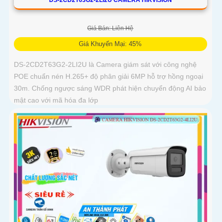
Giá Bán: Liên Hệ
Giá Khuyến Mại: 45%
DS-2CD2T63G2-2LI2U là Camera giám sát với công nghệ
POE chuẩn nén H.265+ độ phân giải 6MP hỗ trợ hồng ngoại
30m. Chống ngược sáng WDR phát hiện chuyển động AI bảo
mật cao với mã hóa đa lớp