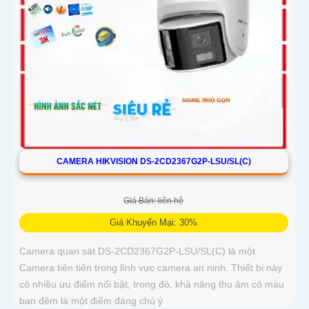
CAMERA HIKVISION DS-2CD2367G2P-LSU/SL(C)
Giá Bán: liên hệ
Giá Khuyến Mại: 30%
Camera quan sát DS-2CD2367G2P-LSU/SL(C) là một
Camera tiên tiến trong lĩnh vực camera an ninh. Thiết bị này
có nhiều ưu điểm nổi bật, trong đó, khả năng thu âm có màu
ban đêm là một điểm đáng chú ý