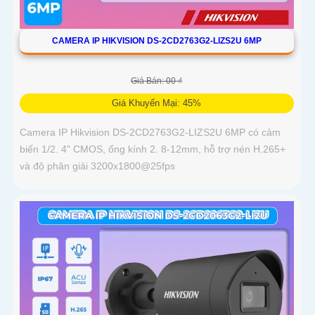
CAMERA IP HIKVISION DS-2CD2763G2-LIZS2U 6MP
Giá Bán: 00 ₫
Giá Khuyến Mại: 45%
Camera IP Hikvision DS-2CD2763G2-LIZS2U 6MP có cảm
biến 1/2. 4" CMOS, ống kính 2. 8-12mm, hỗ trợ nén H.265+
và độ phân giải 3200x1800@25fps