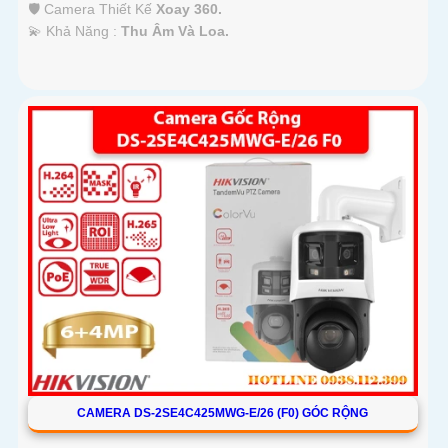
🛡 Camera Thiết Kế
Xoay 360.
️💫 Khả Năng :
Thu Âm Và Loa.
CAMERA DS-2SE4C425MWG-E/26 (F0) GÓC RỘNG