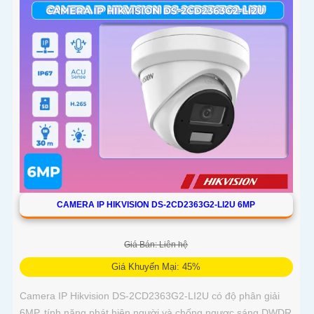
CAMERA IP HIKVISION DS-2CD2363G2-LI2U 6MP
Giá Bán: Liên hệ
Giá Khuyến Mại: 45%
Camera IP Hikvision DS-2CD2363G2-LI2U có độ phân giải
6MP, tính năng phát hiện người và chống ngược sáng DWDR