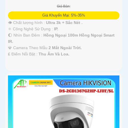
Giá Bán:
Giá Khuyến Mại: 5%-35%
👁 Chất lượng hình :
Ultra 3k + Sắc Nét .
⚛️ Công Nghệ Sử Dụng :
IP.
🌔 Nhìn Ban Đêm :
Hồng Ngoại 100m Hồng Ngoại Smart
IR.
💎 Camera Theo Mẫu
2 Mắt Ngoài Trời.
️₤ Điểm Nỗi Bật :
Thu Âm Và Loa.