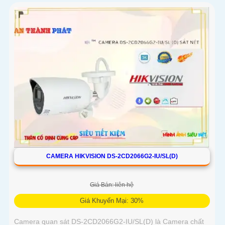
CAMERA HIKVISION DS-2CD2066G2-IU/SL(D)
Giá Bán: liên hệ
Giá Khuyến Mại: 30%
Camera quan sát DS-2CD2066G2-IU/SL(D) là Camera chất