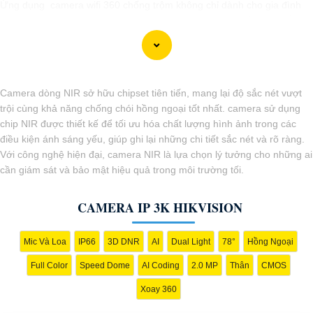
Ứng dụng camera wifi 360 chống trộm không chỉ dành cho gia đình
mà còn phù hợp cho văn phòng, cửa hàng với chi phí tiết kiệm, đẳng
cấp an ninh mà không tốn kém.
Camera dòng NIR sở hữu chipset tiên tiến, mang lại độ sắc nét vượt
trội cùng khả năng chống chói hồng ngoại tốt nhất. camera sử dụng
chip NIR được thiết kế để tối ưu hóa chất lượng hình ảnh trong các
điều kiện ánh sáng yếu, giúp ghi lại những chi tiết sắc nét và rõ ràng.
Với công nghệ hiện đại, camera NIR là lựa chọn lý tưởng cho những ai
cần giám sát và bảo mật hiệu quả trong môi trường tối.
CAMERA IP 3K HIKVISION
Mic Và Loa
IP66
3D DNR
AI
Dual Light
78°
Hồng Ngoại
'
Full Color
Speed Dome
AI Coding
2.0 MP
Thân
CMOS
Xoay 360