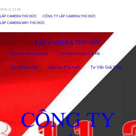
0938 11 23 99
LẮP CAMERA THỦ ĐỨC
CÔNG TY LẮP CAMERA THỦ ĐỨC
LẮP CAMERA WIFI THỦ ĐỨC
LẮP CAMERA THỦ ĐỨC
Thương Hiệu Camera
Trọn Bộ Camera Giá Rẻ
Lắp Camera Wifi
Đầu Ghi Phụ Kiên
Tư Vấn Giải Pháp
CÔNG TY