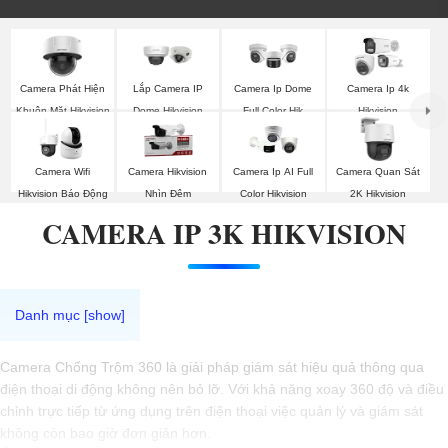
Camera Phát Hiện
Lắp Camera IP
Camera Ip Dome
Camera Ip 4k
Khuôn Mặt Hikvision
Dome Hikvision
Full Color Hik
Hikvision
Camera Wifi
Camera Hikvision
Camera Ip AI Full
Camera Quan Sát
Hikvision Báo Động
Nhìn Đêm
Color Hikvision
2K Hikvision
CAMERA IP 3K HIKVISION
Camera Chống Trộm 360 là giải pháp giám sát hiệu quả thông qua
điện thoại di động không nên bỏ lỡ. Với khả năng xoay 360 độ và điều
chỉnh trực tiếp từ ứng dụng trên điện thoại việc quản lý và giám sát
không còn bao giờ đơn giản hơn.