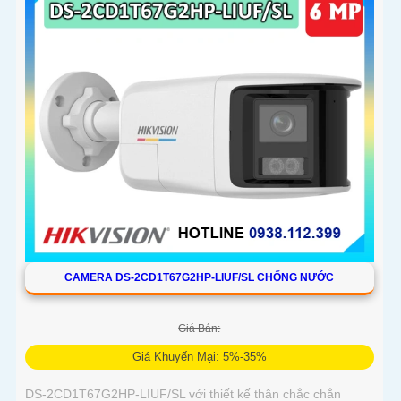
CAMERA DS-2CD1T67G2HP-LIUF/SL CHỐNG NƯỚC
Giá Bán:
Giá Khuyến Mại: 5%-35%
DS-2CD1T67G2HP-LIUF/SL với thiết kế thân chắc chắn