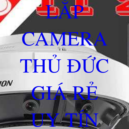
LẮP
CAMERA
THỦ ĐỨC
GIÁ RẺ
UY TÍN