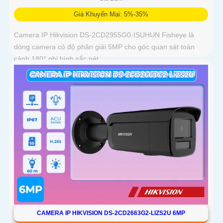
Giá Khuyến Mại: 5%-35%
Camera IP Hikvision DS-2CD2955G0-ISUHUN Fisheye là
dòng camera có độ phân giải 5MP cho góc quan sát toàn
cảnh 180° ghi hình sắc nét
CAMERA IP HIKVISION DS-2CD2663G2-LIZS2U 6MP