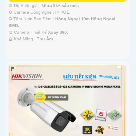
🔆 Độ Phân giải :
Ultra 2k+ sắc nét .
⚙ Camera Công nghệ :
IP POE.
✪ Tầm Nhìn Ban Đêm :
Hồng Ngoại 10m Hồng Ngoại
SMD.
🎨 Camera Thiết Kế
Xoay 360.
️🔮 Khả Năng :
Thu Âm.