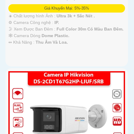
Giá Khuyến Mại: 5%-35%
☀️ Chất lượng hình Ảnh :
Ultra 3k + Sắc Nét .
⚙ Camera Công nghệ :
IP.
🌛 Xem Được Ban Đêm :
Full Color 30m Có Màu Ban Ðêm.
🕸️ Camera Dòng
Dome Plastic.
️↭ Khả Năng :
Thu Âm Và Loa.