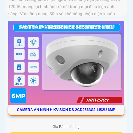
120dB, mang lại hình ảnh rõ nét trong mọi điều kiện ánh
sáng. Với hồng ngoại 30m và khả năng nhận diện khuôn
mặt, camera hỗ trợ quan sát ban đêm màu sắc tự nhiên, phù
hợp cho công trình
CAMERA AN NINH HIKVISION DS-2CD2563G2-LIS2U 6MP
Giá Bán: Liên hệ