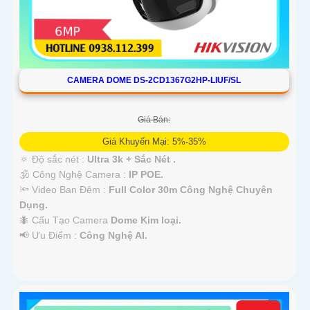
CAMERA DOME DS-2CD1367G2HP-LIUF/SL
Giá Bán:
Giá Khuyến Mại: 5%-35%
🔅 Độ sắc nét :
Ultra 3k + Sắc Nét .
🕉️ Công Nghệ Camera :
IP POE.
🔦 Video Ban Đêm :
Full Color 30m Công Nghệ Chuyên
Dụng.
🐜 Cấu Tạo Camera
Dome Kim loại.
️📢 Ưu Điểm :
Công Nghệ AI.