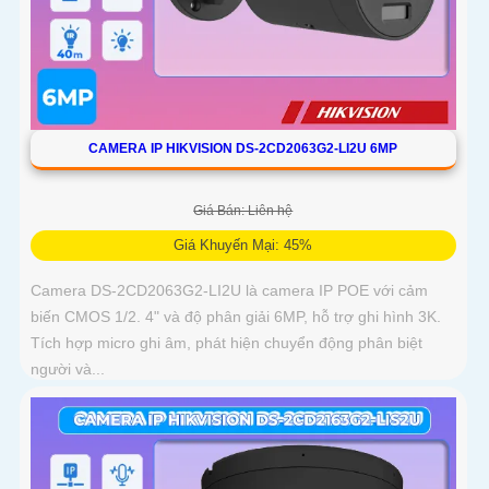
CAMERA IP HIKVISION DS-2CD2063G2-LI2U 6MP
Giá Bán: Liên hệ
Giá Khuyến Mại: 45%
Camera DS-2CD2063G2-LI2U là camera IP POE với cảm
biến CMOS 1/2. 4" và độ phân giải 6MP, hỗ trợ ghi hình 3K.
Tích hợp micro ghi âm, phát hiện chuyển động phân biệt
người và...