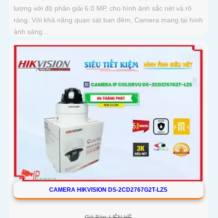
lượng với độ phân giải 6.0 MP, cho hình ảnh sắc nét và rõ
ràng. Với khả năng quan sát ban đêm, Camera mang lại hình
ảnh sáng...
CAMERA HIKVISION DS-2CD2767G2T-LZS
Giá Bán: LIÊN HỆ