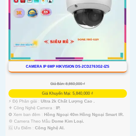
CAMERA IP 6MP HIKVISION DS-2CD2763G2-IZS
Giá Bán: 8,860,000 ₫
Giá Khuyến Mại: 5,840,000 ₫
️⚡ Độ Phân giải :
Ultra 2k Chất Lượng Cao .
⚜️ Công Nghệ Camera :
IP.
❂ Xem ban đêm :
Hồng Ngoại 40m Hồng Ngoại Smart IR.
💢 Camera Theo Mẫu
Dome Kim Loại.
️🆑 Ưu Điểm :
Công Nghệ AI.