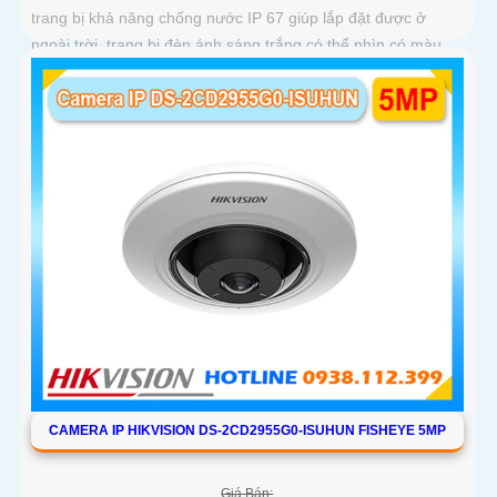
trang bị khả năng chống nước IP 67 giúp lắp đặt được ở
ngoài trời, trang bị đèn ánh sáng trắng có thể nhìn có màu
vào ban đêm với khoảng cách 30m, trang bị micro và loa
giúp đàm thoại 2 chiều ấn tượng
CAMERA IP HIKVISION DS-2CD2955G0-ISUHUN FISHEYE 5MP
Giá Bán: