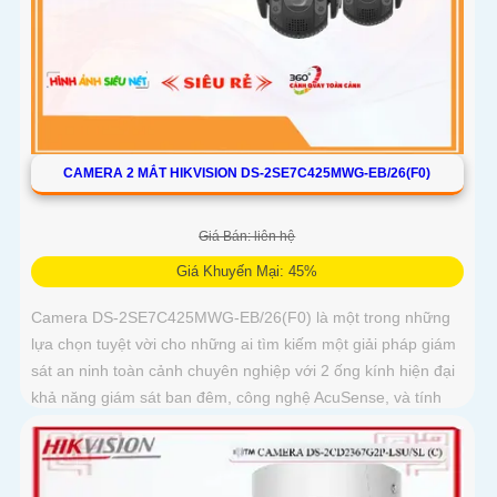
CAMERA 2 MẮT HIKVISION DS-2SE7C425MWG-EB/26(F0)
Giá Bán: liên hệ
Giá Khuyến Mại: 45%
Camera DS-2SE7C425MWG-EB/26(F0) là một trong những
lựa chọn tuyệt vời cho những ai tìm kiếm một giải pháp giám
sát an ninh toàn cảnh chuyên nghiệp với 2 ống kính hiện đại
khả năng giám sát ban đêm, công nghệ AcuSense, và tính
năng cảnh báo còi đèn giúp bảo vệ an ninh một cách tối ưu.