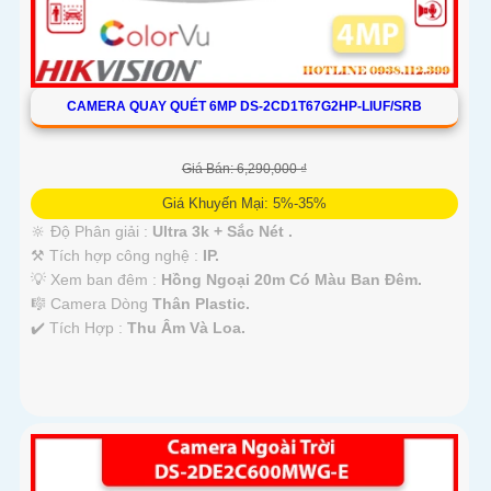
CAMERA QUAY QUÉT 6MP DS-2CD1T67G2HP-LIUF/SRB
Giá Bán: 6,290,000 ₫
Giá Khuyến Mại: 5%-35%
🔆 Độ Phân giải :
Ultra 3k + Sắc Nét .
⚒ Tích hợp công nghệ :
IP.
💡 Xem ban đêm :
Hồng Ngoại 20m Có Màu Ban Ðêm.
🎼️ Camera Dòng
Thân Plastic.
️✔️ Tích Hợp :
Thu Âm Và Loa.