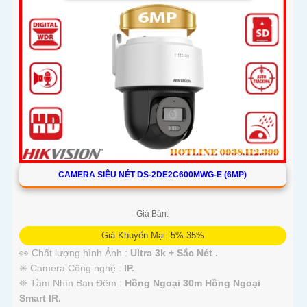
CAMERA SIÊU NÉT DS-2DE2C600MWG-E (6MP)
Giá Bán:
Giá Khuyến Mại: 5%-35%
👀 Chất lượng hình Ảnh :
Ultra 3k + Sắc Nét .
✳️ Camera Công nghệ :
IP.
❈ Tầm Nhìn Ban Đêm :
Hồng Ngoại 30m Hồng Ngoại
Smart IR.