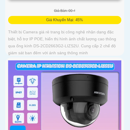
Giá Bán: 00 ₫
Giá Khuyến Mại: 45%
Thiết bị Camera giá rẻ trang bị công nghệ nhận dạng đặc
biệt, hỗ trợ IP POE, hiển thị hình ảnh chất lượng cao thông
qua ống kính DS-2CD2663G2-LIZS2U. Cung cấp 2 chế độ
giám sát ban đêm với ánh sáng thông minh