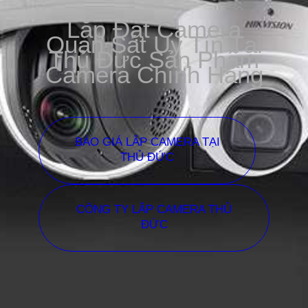
Lắp Đặt Camera
Quan Sát Uy Tín Tại
Thủ Đức Sản Phẩm
Camera Chính Hãng
BÁO GIÁ LẮP CAMERA TẠI
THỦ ĐỨC
CÔNG TY LẮP CAMERA THỦ
ĐỨC