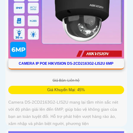
CAMERA IP POE HIKVISION DS-2CD2163G2-LIS2U 6MP
Giá Bán: Liên hệ
Giá Khuyến Mại: 45%
Camera DS-2CD2163G2-LIS2U mang lại tầm nhìn sắc nét
với độ phân giải lên đến 6MP, giúp bảo vệ không gian của
bạn an toàn tuyệt đối. Hỗ trợ phát hiện vượt hàng rào ảo,
xâm nhập và phân biệt người, phương tiện