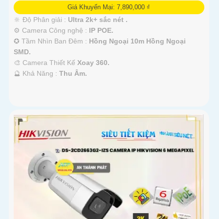
Giá Khuyến Mại: 7,890,000 ₫
🔆 Độ Phân giải :
Ultra 2k+ sắc nét .
⚙ Camera Công nghệ :
IP POE.
✪ Tầm Nhìn Ban Đêm :
Hồng Ngoại 10m Hồng Ngoại
SMD.
🎨 Camera Thiết Kế
Xoay 360.
️🔮 Khả Năng :
Thu Âm.