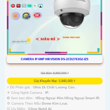
CAMERA IP 6MP HIKVISION DS-2CD2763G2-IZS
Giá Bán: 8,860,000 ₫
Giá Khuyến Mại: 5,840,000 ₫
️⚡ Độ Phân giải :
Ultra 2k Chất Lượng Cao .
⚜️ Công Nghệ Camera :
IP.
❂ Xem ban đêm :
Hồng Ngoại 40m Hồng Ngoại Smart IR.
💢 Camera Theo Mẫu
Dome Kim Loại.
️🆑 Ưu Điểm :
Công Nghệ AI.