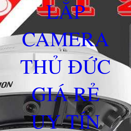
LẮP
CAMERA
THỦ ĐỨC
GIÁ RẺ
UY TÍN