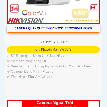
CAMERA QUAY QUÉT 6MP DS-2CD1T67G2HP-LIUF/SRB
Giá Bán: 6,290,000 ₫
Giá Khuyến Mại: 5%-35%
🔆 Độ Phân giải :
Ultra 3k + Sắc Nét .
⚒ Tích hợp công nghệ :
IP.
💡 Xem ban đêm :
Hồng Ngoại 20m Có Màu Ban Ðêm.
🎼️ Camera Dòng
Thân Plastic.
️✔️ Tích Hợp :
Thu Âm Và Loa.