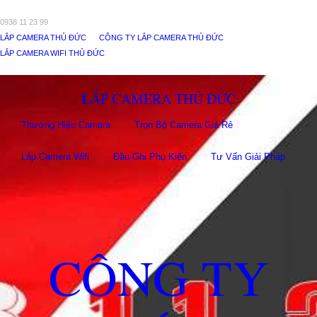
0938 11 23 99
LẮP CAMERA THỦ ĐỨC
CÔNG TY LẮP CAMERA THỦ ĐỨC
LẮP CAMERA WIFI THỦ ĐỨC
LẮP CAMERA THỦ ĐỨC
Thương Hiệu Camera
Trọn Bộ Camera Giá Rẻ
Lắp Camera Wifi
Đầu Ghi Phụ Kiên
Tư Vấn Giải Pháp
CÔNG TY