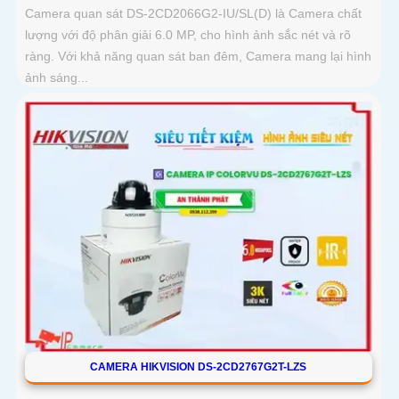
Camera quan sát DS-2CD2066G2-IU/SL(D) là Camera chất
lượng với độ phân giải 6.0 MP, cho hình ảnh sắc nét và rõ
ràng. Với khả năng quan sát ban đêm, Camera mang lại hình
ảnh sáng...
CAMERA HIKVISION DS-2CD2767G2T-LZS