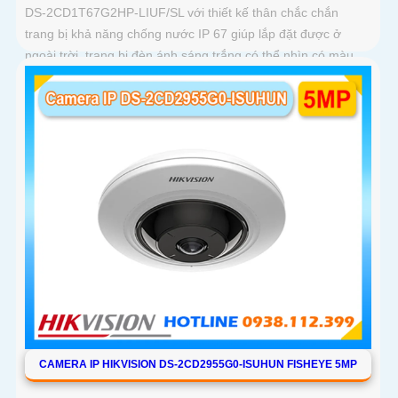
DS-2CD1T67G2HP-LIUF/SL với thiết kế thân chắc chắn
trang bị khả năng chống nước IP 67 giúp lắp đặt được ở
ngoài trời, trang bị đèn ánh sáng trắng có thể nhìn có màu
vào ban đêm với khoảng cách 30m, trang bị micro và loa
giúp đàm thoại 2 chiều ấn tượng
CAMERA IP HIKVISION DS-2CD2955G0-ISUHUN FISHEYE 5MP