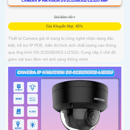
CAMERA IP HIKVISION DS-2CD2663G2-LIZS2U 6MP
Giá Bán: 00 ₫
Giá Khuyến Mại: 45%
Thiết bị Camera giá rẻ trang bị công nghệ nhận dạng đặc
biệt, hỗ trợ IP POE, hiển thị hình ảnh chất lượng cao thông
qua ống kính DS-2CD2663G2-LIZS2U. Cung cấp 2 chế độ
giám sát ban đêm với ánh sáng thông minh