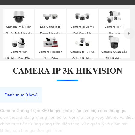
Camera Phát Hiện
Lắp Camera IP
Camera Ip Dome
Camera Ip 4k
Khuôn Mặt Hikvision
Dome Hikvision
Full Color Hik
Hikvision
Camera Wifi
Camera Hikvision
Camera Ip AI Full
Camera Quan Sát
Hikvision Báo Động
Nhìn Đêm
Color Hikvision
2K Hikvision
CAMERA IP 3K HIKVISION
Camera Chống Trộm 360 là giải pháp giám sát hiệu quả thông qua
điện thoại di động không nên bỏ lỡ. Với khả năng xoay 360 độ và điều
chỉnh trực tiếp từ ứng dụng trên điện thoại việc quản lý và giám sát
không còn bao giờ đơn giản hơn.