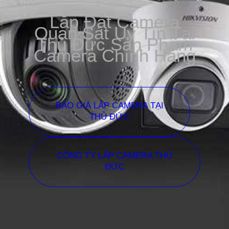
Lắp Đặt Camera
Quan Sát Uy Tín Tại
Thủ Đức Sản Phẩm
Camera Chính Hãng
BÁO GIÁ LẮP CAMERA TẠI
THỦ ĐỨC
CÔNG TY LẮP CAMERA THỦ
ĐỨC