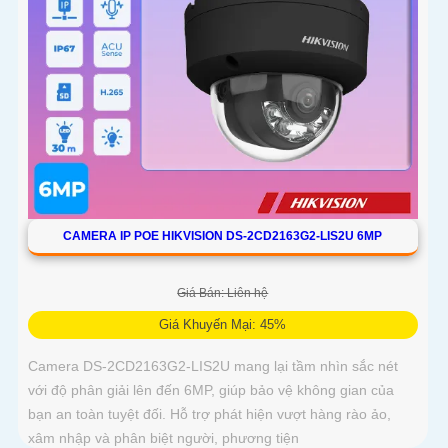
CAMERA IP POE HIKVISION DS-2CD2163G2-LIS2U 6MP
Giá Bán: Liên hệ
Giá Khuyến Mại: 45%
Camera DS-2CD2163G2-LIS2U mang lại tầm nhìn sắc nét
với độ phân giải lên đến 6MP, giúp bảo vệ không gian của
bạn an toàn tuyệt đối. Hỗ trợ phát hiện vượt hàng rào ảo,
xâm nhập và phân biệt người, phương tiện