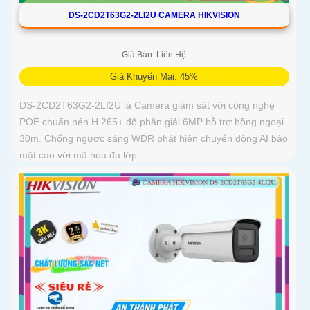
DS-2CD2T63G2-2LI2U CAMERA HIKVISION
Giá Bán: Liên Hệ
Giá Khuyến Mại: 45%
DS-2CD2T63G2-2LI2U là Camera giám sát với công nghệ
POE chuẩn nén H.265+ độ phân giải 6MP hỗ trợ hồng ngoại
30m. Chống ngược sáng WDR phát hiện chuyển động AI bảo
mật cao với mã hóa đa lớp