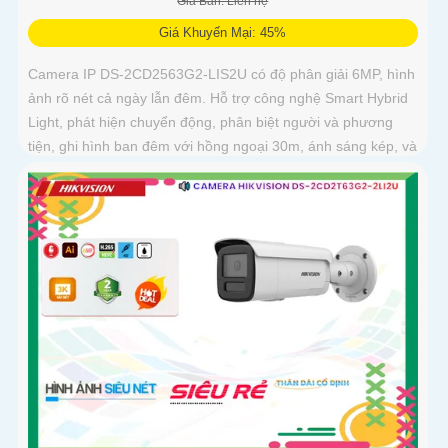
Giá Bán: Liên hệ
Giá Khuyến Mại: 45%
Camera IP DS-2CD2563G2-LIS2U có độ phân giải 6MP, hình
ảnh rõ nét cả ngày lẫn đêm. Hỗ trợ công nghệ Smart Hybrid
Light, phát hiện chuyển động, phân biệt người và phương
tiện, ghi hình ban đêm với hồng ngoại 30m, ánh sáng kép, và
phát hiện xâm nhập