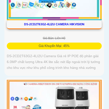
DS-2CD2T63G2-4LI2U CAMERA HIKVISION
Giá Bán: Liên Hệ
Giá Khuyến Mại: 45%
DS-2CD2T63G2-4LI2U Camera Giá rẻ IP POE độ phân giải
6.0MP chất lượng Ultra 4K lite sắc nét lắp ngoài trời lý tưởng
cho khu vực như khu phố công trình kho hàng nhà xưởng