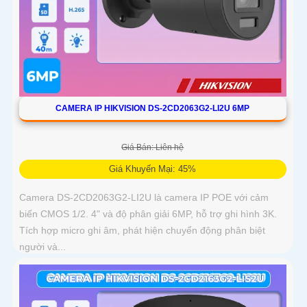
CAMERA IP HIKVISION DS-2CD2063G2-LI2U 6MP
Giá Bán: Liên hệ
Giá Khuyến Mại: 45%
Camera DS-2CD2063G2-LI2U là camera IP POE với cảm
biến CMOS 1/2. 4" và độ phân giải 6MP, hỗ trợ ghi hình 3K.
Tích hợp micro ghi âm, phát hiện chuyển động phân biệt
người và...