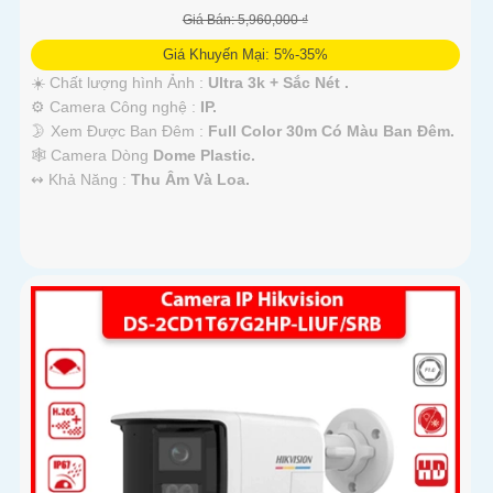
Giá Bán: 5,960,000 ₫
Giá Khuyến Mại: 5%-35%
☀️ Chất lượng hình Ảnh :
Ultra 3k + Sắc Nét .
⚙ Camera Công nghệ :
IP.
🌛 Xem Được Ban Đêm :
Full Color 30m Có Màu Ban Ðêm.
🕸️ Camera Dòng
Dome Plastic.
️↭ Khả Năng :
Thu Âm Và Loa.