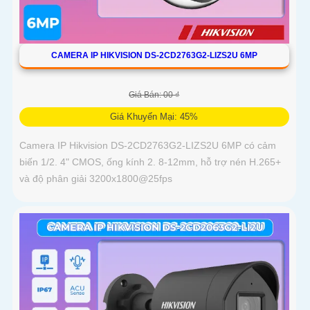
CAMERA IP HIKVISION DS-2CD2763G2-LIZS2U 6MP
Giá Bán: 00 ₫
Giá Khuyến Mại: 45%
Camera IP Hikvision DS-2CD2763G2-LIZS2U 6MP có cảm
biến 1/2. 4" CMOS, ống kính 2. 8-12mm, hỗ trợ nén H.265+
và độ phân giải 3200x1800@25fps