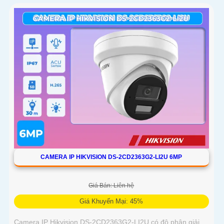
CAMERA IP HIKVISION DS-2CD2363G2-LI2U 6MP
Giá Bán: Liên hệ
Giá Khuyến Mại: 45%
Camera IP Hikvision DS-2CD2363G2-LI2U có độ phân giải