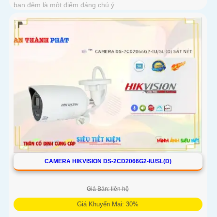
ban đêm là một điểm đáng chú ý
CAMERA HIKVISION DS-2CD2066G2-IU/SL(D)
Giá Bán: liên hệ
Giá Khuyến Mại: 30%