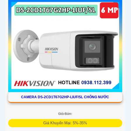
CAMERA DS-2CD1T67G2HP-LIUF/SL CHỐNG NƯỚC
Giá Bán:
Giá Khuyến Mại: 5%-35%