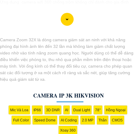
Ứng dụng camera wifi 360 chống trộm không chỉ dành cho gia đình
mà còn phù hợp cho văn phòng, cửa hàng với chi phí tiết kiệm, đẳng
cấp an ninh mà không tốn kém.
Camera Zoom 32X là dòng camera giám sát an ninh với khả năng
phóng đại hình ảnh lên đến 32 lần mà không làm giảm chất lượng
video nhờ vào tính năng zoom quang học. Người dùng có thể dễ dàng
điều khiển việc phóng to, thu nhỏ qua phần mềm trên điện thoại hoặc
máy tính. Với ống kính có thể thay đổi tiêu cự, camera cho phép quan
sát các đối tượng ở xa một cách rõ ràng và sắc nét, giúp tăng cường
hiệu quả giám sát từ xa.
CAMERA IP 3K HIKVISION
Mic Và Loa
IP66
3D DNR
AI
Dual Light
78°
Hồng Ngoại
'
Full Color
Speed Dome
AI Coding
2.0 MP
Thân
CMOS
Xoay 360