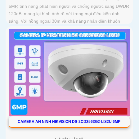
6MP, tính năng phát hiện người và chống ngược sáng DWDR
120dB, mang lại hình ảnh rõ nét trong mọi điều kiện ánh
sáng. Với hồng ngoại 30m và khả năng nhận diện khuôn
mặt, camera hỗ trợ quan sát ban đêm màu sắc tự nhiên, phù
hợp cho công trình
CAMERA AN NINH HIKVISION DS-2CD2563G2-LIS2U 6MP