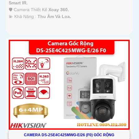
Smart IR.
🛡 Camera Thiết Kế
Xoay 360.
️💫 Khả Năng :
Thu Âm Và Loa.
CAMERA DS-2SE4C425MWG-E/26 (F0) GÓC RỘNG