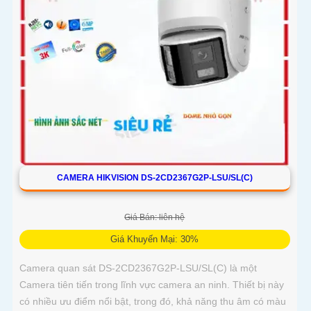
CAMERA HIKVISION DS-2CD2367G2P-LSU/SL(C)
Giá Bán: liên hệ
Giá Khuyến Mại: 30%
Camera quan sát DS-2CD2367G2P-LSU/SL(C) là một
Camera tiên tiến trong lĩnh vực camera an ninh. Thiết bị này
có nhiều ưu điểm nổi bật, trong đó, khả năng thu âm có màu