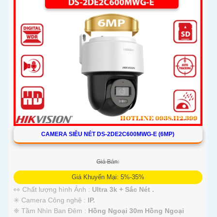
CAMERA SIÊU NÉT DS-2DE2C600MWG-E (6MP)
Giá Bán:
Giá Khuyến Mại: 5%-35%
👀 Chất lượng hình Ảnh :
Ultra 3k + Sắc Nét .
✳️ Camera Công nghệ :
IP.
❈ Tầm Nhìn Ban Đêm :
Hồng Ngoại 30m Hồng Ngoại