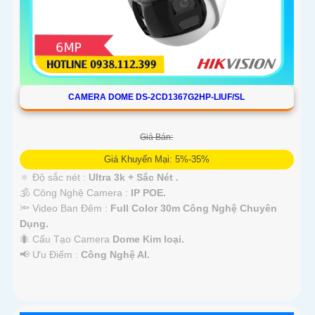
CAMERA DOME DS-2CD1367G2HP-LIUF/SL
Giá Bán:
Giá Khuyến Mại: 5%-35%
🔅 Độ sắc nét :
Ultra 3k + Sắc Nét .
🕉️ Công Nghệ Camera :
IP POE.
🔦 Video Ban Đêm :
Full Color 30m Công Nghệ Chuyên
Dụng.
🐜 Cấu Tạo Camera
Dome Kim loại.
️📢 Ưu Điểm :
Công Nghệ AI.