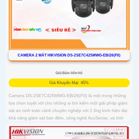
CAMERA 2 MẮT HIKVISION DS-2SE7C425MWG-EB/26(F0)
Giá Bán: liên hệ
Giá Khuyến Mại: 45%
Camera DS-2SE7C425MWG-EB/26(F0) là một trong những
lựa chọn tuyệt vời cho những ai tìm kiếm một giải pháp giám
sát an ninh toàn cảnh chuyên nghiệp với 2 ống kính hiện đại
khả năng giám sát ban đêm, công nghệ AcuSense, và tính
năng cảnh báo còi đèn giúp bảo vệ an ninh một cách tối ưu.