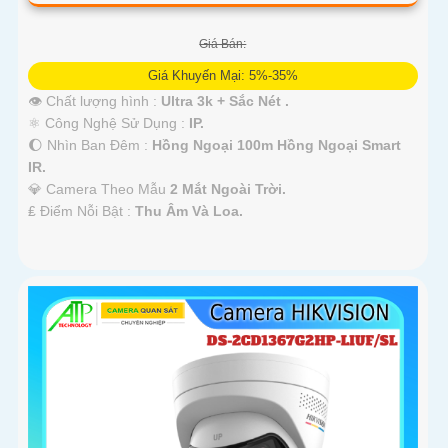
Giá Bán:
Giá Khuyến Mại: 5%-35%
👁 Chất lượng hình :
Ultra 3k + Sắc Nét .
⚛️ Công Nghệ Sử Dụng :
IP.
🌔 Nhìn Ban Đêm :
Hồng Ngoại 100m Hồng Ngoại Smart
IR.
💎 Camera Theo Mẫu
2 Mắt Ngoài Trời.
️₤ Điểm Nỗi Bật :
Thu Âm Và Loa.