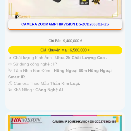
CAMERA ZOOM 6MP HIKVISION DS-2CD2663G2-IZS
Giá Bán: 9,400,000 ₫
Giá Khuyến Mại: 6,580,000 ₫
☀️ Chất lượng hình Ảnh :
Ultra 2k Chất Lượng Cao .
⚙ Sử dụng công nghệ :
IP.
💡 Tầm Nhìn Ban Đêm :
Hồng Ngoại 60m Hồng Ngoại
Smart IR.
🕉️ Camera Theo Mẫu
Thân Kim Loại.
️💫 Khả Năng :
Công Nghệ AI.