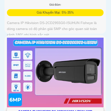
Giá Bán:
Giá Khuyến Mại: 5%-35%
Camera IP Hikvision DS-2CD2955G0-ISUHUN Fisheye là
dòng camera có độ phân giải 5MP cho góc quan sát toàn
cảnh 180° ghi hình sắc nét