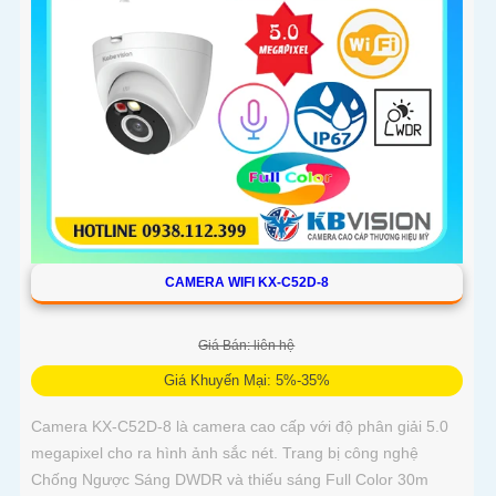
CAMERA WIFI KX-C52D-8
Giá Bán: liên hệ
Giá Khuyến Mại: 5%-35%
Camera KX-C52D-8 là camera cao cấp với độ phân giải 5.0
megapixel cho ra hình ảnh sắc nét. Trang bị công nghệ
Chống Ngược Sáng DWDR và thiếu sáng Full Color 30m