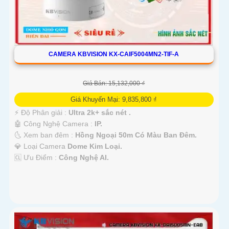
CAMERA KBVISION KX-CAIF5004MN2-TIF-A
Giá Bán: 15,132,000 ₫
Giá Khuyến Mại: 9,835,800 ₫
️⚡ Độ Phân giải :
Ultra 2k+ sắc nét .
🤖️ Công Nghệ Camera :
IP.
🌜 Xem ban đêm :
Hồng Ngoại 50m Có Màu Ban Đêm.
💎 Loại Camera
Dome Kim Loại.
️🆑 Ưu Điểm :
Công Nghệ AI.