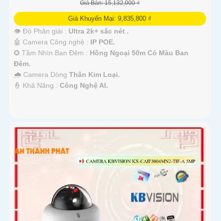
Giá Bán: 15,132,000 ₫
Giá Khuyến Mại: 9,835,800 ₫
👁 Độ Phân giải :
Ultra 2k+ sắc nét .
🤖️ Camera Công nghệ :
IP POE.
✪ Tầm Nhìn Ban Đêm :
Hồng Ngoại 50m Có Màu Ban
Đêm.
🌧️ Camera Dòng
Thân Kim Loại.
️👮 Khả Năng :
Công Nghệ AI.