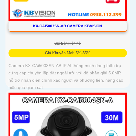
KX-CAI5003SN-AB CAMERA KBVISION
Giá Bán: liên hệ
Giá Khuyến Mại: 5%-35%
Camera KX-CAi5003SN-AB IP AI thông minh dạng thân trụ
cứng cáp chuyên lắp đặt ngoài trời với độ phân giải 5.0MP,
hỗ trợ nhận diện chính xác người và phương tiện, nâng cao
hiệu quả giám sát.