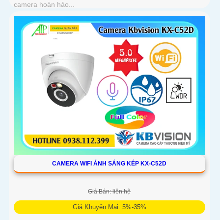
camera hoàn hảo...
CAMERA WIFI ÁNH SÁNG KÉP KX-C52D
Giá Bán: liên hệ
Giá Khuyến Mại: 5%-35%