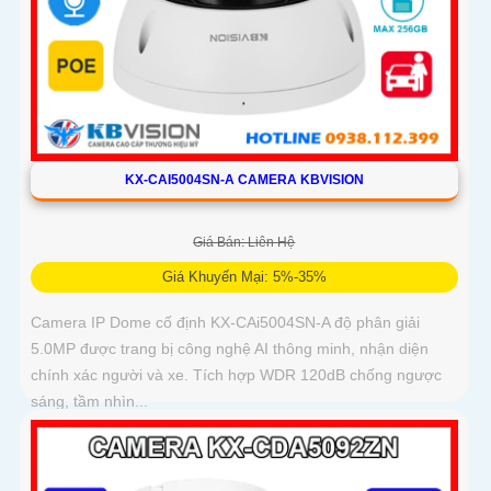
KX-CAI5004SN-A CAMERA KBVISION
Giá Bán: Liên Hệ
Giá Khuyến Mại: 5%-35%
Camera IP Dome cố định KX-CAi5004SN-A độ phân giải
5.0MP được trang bị công nghệ AI thông minh, nhận diện
chính xác người và xe. Tích hợp WDR 120dB chống ngược
sáng, tầm nhìn...