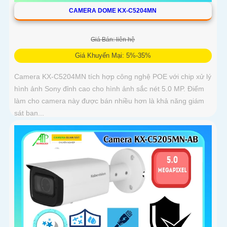
CAMERA DOME KX-C5204MN
Giá Bán: liên hệ
Giá Khuyến Mại: 5%-35%
Camera KX-C5204MN tích hợp công nghệ POE với chip xử lý
hình ảnh Sony đỉnh cao cho hình ảnh sắc nét 5.0 MP. Điểm
làm cho camera này được bán nhiều hơn là khả năng giám
sát ban...