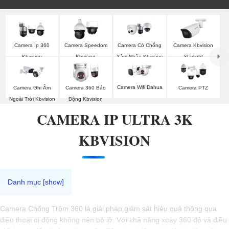
Camera Ip 360
Camera Speedom
Camera Có Chống
Camera Kbvision
Kbvision
Kbvision
Xâm Nhập Kbvision
Starlight
Camera Wifi Dahua
Camera Ghi Âm
Camera 360 Báo
Camera PTZ
Ngoài Trời Kbvision
Động Kbvision
CAMERA IP ULTRA 3K
KBVISION
Camera Chống Trộm 360 là giải pháp giám sát hiệu quả thông qua
điện thoại di động không nên bỏ lỡ. Với khả năng xoay 360 độ và điều