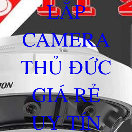
LẮP
CAMERA
THỦ ĐỨC
GIÁ RẺ
UY TÍN