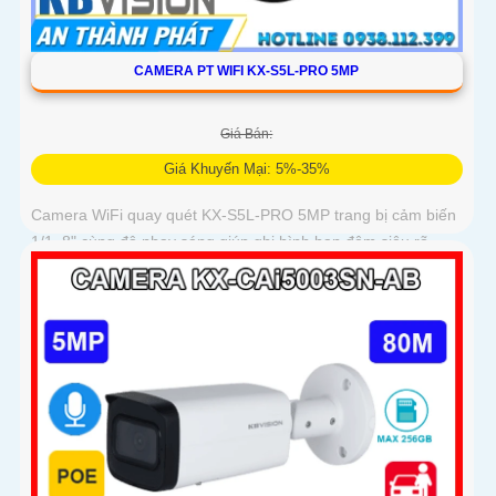
CAMERA PT WIFI KX-S5L-PRO 5MP
Giá Bán:
Giá Khuyến Mại: 5%-35%
Camera WiFi quay quét KX-S5L-PRO 5MP trang bị cảm biến
1/1. 8" cùng độ nhạy sáng giúp ghi hình ban đêm siêu rõ.
Tích hợp Auto Tracking, phát hiện người, phương tiện, quay
quét tự...