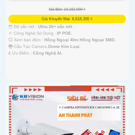
Giá Bán: 10,182,000 ₫
Giá Khuyến Mại: 6,618,300 ₫
🦉 Độ sắc nét :
Ultra 2k+ sắc nét .
⚛️ Công Nghệ Sử Dụng :
IP POE.
💥 Xem ban đêm :
Hồng Ngoại 40m Hồng Ngoại SMD.
🐉️ Cấu Tạo Camera
Dome Kim Loại.
️₤ Ưu Điểm :
Công Nghệ AI.