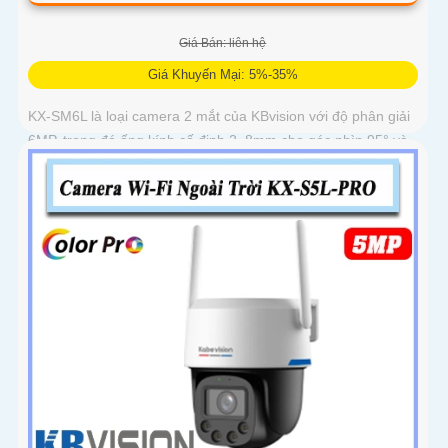
Giá Bán: liên hệ
Giá Khuyến Mại: 5%-35%
KX-SM6L là loại camera 2 mắt của KBvision với độ phân giải
6MP, trong đó ống kính cố định 2. 8mm cho góc nhìn 95° và
ống kính quay quét 6mm điều khiển từ xa góc ngang 352°