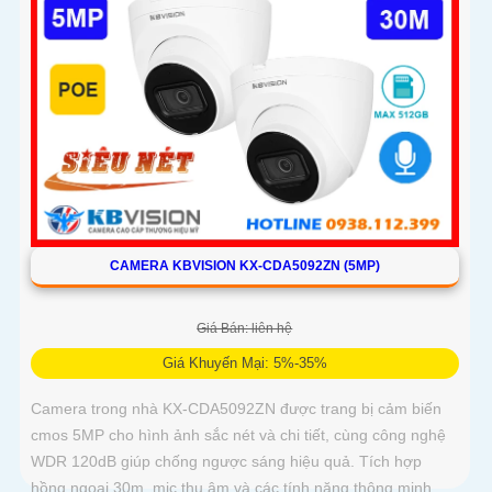
CAMERA KBVISION KX-CDA5092ZN (5MP)
Giá Bán: liên hệ
Giá Khuyến Mại: 5%-35%
Camera trong nhà KX-CDA5092ZN được trang bị cảm biến
cmos 5MP cho hình ảnh sắc nét và chi tiết, cùng công nghệ
WDR 120dB giúp chống ngược sáng hiệu quả. Tích hợp
hồng ngoại 30m, mic thu âm và các tính năng thông minh