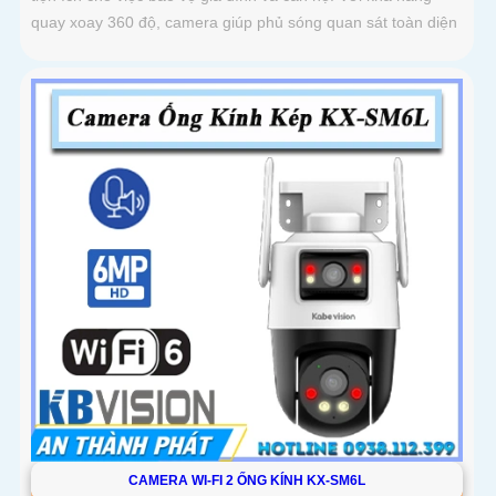
quay xoay 360 độ, camera giúp phủ sóng quan sát toàn diện
CAMERA WI-FI 2 ỐNG KÍNH KX-SM6L