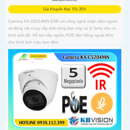
Giá Bán: liên hệ
Giá Khuyến Mại: 5%-35%
Camera KX-D5014MN-EAB với công nghệ nhận diện người
và động vật cung cấp ánh sáng kép chip xử lý Sony cho ra
hình ảnh tốt. Hỗ trợ cấp nguồn POE đèn hồng ngoại 40m
cho hình ảnh màu ban đêm