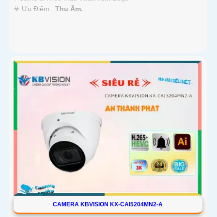
️☣️ Ưu Điểm :
Thu Âm.
CAMERA KBVISION KX-CAI5204MN2-A