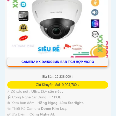
CAMERA KX-DAI5004MN-EAB TÍCH HỢP MICRO
Giá Bán: 15,238,000 ₫
Giá Khuyến Mại: 9,904,700 ₫
️⚡ Độ sắc nét :
Ultra 2k+ sắc nét .
🕉️ Công Nghệ Sử Dụng :
IP POE.
❃ Xem ban đêm :
Hồng Ngoại 40m Starlight.
🔩 Thiết Kế Camera
Dome Kim Loại.
️✔️ Ưu Điểm :
Công Nghệ AI.