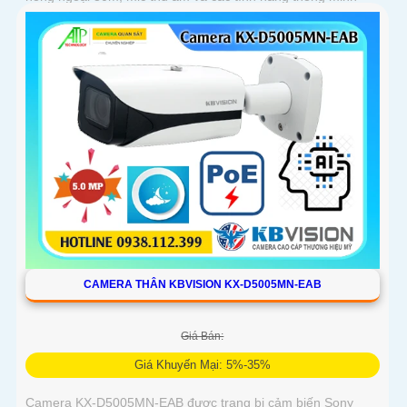
như phát hiện chuyển động, nâng cao giám sát an ninh
CAMERA THÂN KBVISION KX-D5005MN-EAB
Giá Bán:
Giá Khuyến Mại: 5%-35%
Camera KX-D5005MN-EAB được trang bị cảm biến Sony