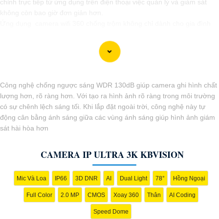
chỉnh trực tiếp từ ứng dụng trên điện thoại việc quản lý và giám sát
không còn bao giờ đơn giản hơn.
Ứng dụng camera wifi 360 chống trộm không chỉ dành cho gia đình
mà còn phù hợp cho văn phòng, cửa hàng với chi phí tiết kiệm, đẳng
cấp an ninh mà không tốn kém.
Công nghệ chống ngược sáng WDR 130dB giúp camera ghi hình chất
lượng hơn, rõ ràng hơn. Với tạo ra hình ảnh rõ ràng trong môi trường
có sự chênh lệch sáng tối. Khi lắp đặt ngoài trời, công nghệ này tự
động cân bằng ánh sáng giữa các vùng ánh sáng giúp hình ảnh giám
sát hài hòa hơn
'
CAMERA IP ULTRA 3K KBVISION
Mic Và Loa
IP66
3D DNR
AI
Dual Light
78°
Hồng Ngoại
Full Color
2.0 MP
CMOS
Xoay 360
Thân
AI Coding
Speed Dome