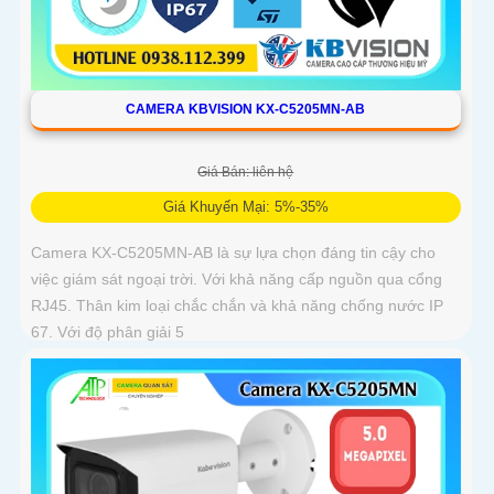
CAMERA KBVISION KX-C5205MN-AB
Giá Bán: liên hệ
Giá Khuyến Mại: 5%-35%
Camera KX-C5205MN-AB là sự lựa chọn đáng tin cậy cho
việc giám sát ngoại trời. Với khả năng cấp nguồn qua cổng
RJ45. Thân kim loại chắc chắn và khả năng chống nước IP
67. Với độ phân giải 5