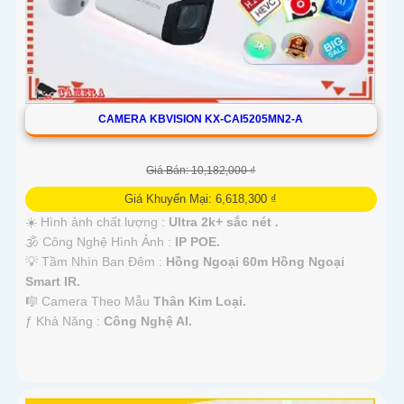
CAMERA KBVISION KX-CAI5205MN2-A
Giá Bán: 10,182,000 ₫
Giá Khuyến Mại: 6,618,300 ₫
☀️ Hình ảnh chất lượng :
Ultra 2k+ sắc nét .
🕉️ Công Nghệ Hình Ảnh :
IP POE.
💡 Tầm Nhìn Ban Đêm :
Hồng Ngoại 60m Hồng Ngoại
Smart IR.
🎼️ Camera Theo Mẫu
Thân Kim Loại.
️ƒ Khả Năng :
Công Nghệ AI.