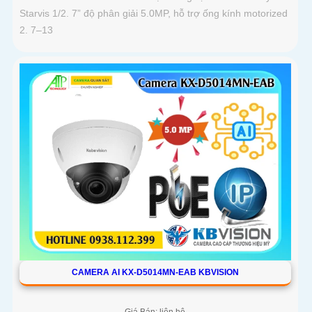
Starvis 1/2. 7” độ phân giải 5.0MP, hỗ trợ ống kính motorized
2. 7–13
CAMERA AI KX-D5014MN-EAB KBVISION