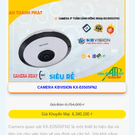
CAMERA KBVISION KX-E0505FN2
Giá Bán: 9,754,000 ₫
Giá Khuyến Mại: 6,340,100 ₫
Camera quan sát KX-E0505FN2 là một thiết bị hiện đại và
tiện ích cho việc bảo vệ gia đình và căn hộ. Với khả năng