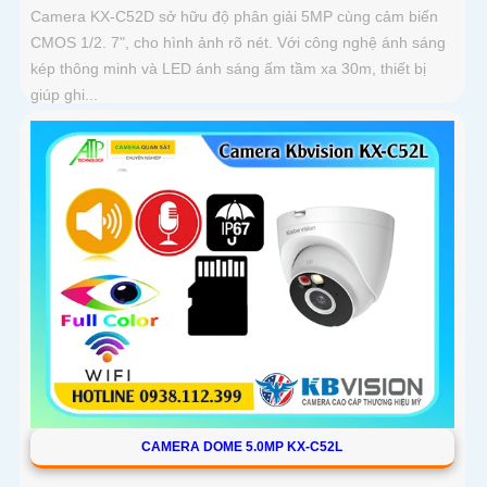
Camera KX-C52D sở hữu độ phân giải 5MP cùng cảm biến
CMOS 1/2. 7", cho hình ảnh rõ nét. Với công nghệ ánh sáng
kép thông minh và LED ánh sáng ấm tầm xa 30m, thiết bị
giúp ghi...
CAMERA DOME 5.0MP KX-C52L