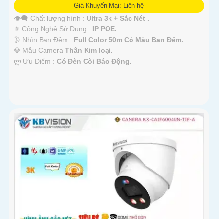
Giá Khuyến Mại: Liên hệ
👁️‍🗨 Chất lượng hình :
Ultra 3k + Sắc Nét .
⚜️ Công Nghệ Sử Dụng :
IP POE.
🌛 Nhìn Ban Đêm :
Full Color 50m Có Màu Ban Ðêm.
💎 Mẫu Camera
Thân Kim loại.
️ლ Ưu Điểm :
Có Ðèn Còi Báo Động.