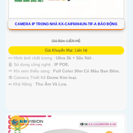
CAMERA IP TRONG NHÀ KX-CAIF6004UN-TIF-A BÁO ĐỘNG
Giá Bán: LIÊN HỆ
Giá Khuyến Mại: Liên hệ
👀 Hình ảnh chất lượng :
Ultra 3k + Sắc Nét .
🤖️ Sử dụng công nghệ :
IP POE.
🔦 Khi xem thiếu sáng :
Full Color 30m Có Màu Ban Ðêm.
🕸️ Camera Thiết Kế
Dome Kim loại.
️↭ Khả Năng :
Thu Âm Và Loa.