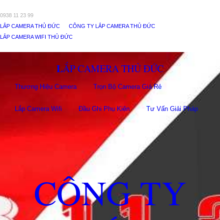
0938 11 23 99
LẮP CAMERA THỦ ĐỨC
CÔNG TY LẮP CAMERA THỦ ĐỨC
LẮP CAMERA WIFI THỦ ĐỨC
LẮP CAMERA THỦ ĐỨC
Thương Hiệu Camera
Trọn Bộ Camera Giá Rẻ
Lắp Camera Wifi
Đầu Ghi Phụ Kiên
Tư Vấn Giải Pháp
CÔNG TY