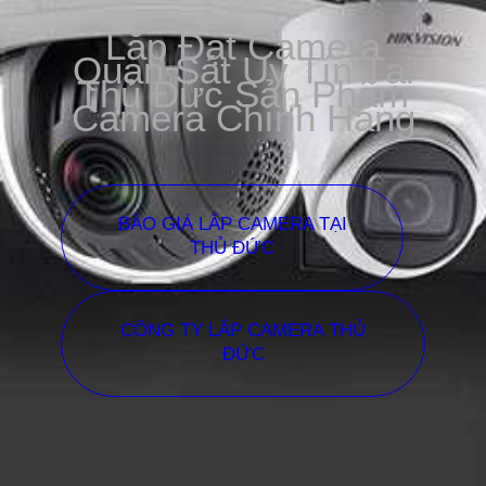
Lắp Đặt Camera
Quan Sát Uy Tín Tại
Thủ Đức Sản Phẩm
Camera Chính Hãng
BÁO GIÁ LẮP CAMERA TẠI
THỦ ĐỨC
CÔNG TY LẮP CAMERA THỦ
ĐỨC