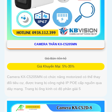
CAMERA THÂN KX-C5205MN
Giá Bán: liên hệ
Giá Khuyến Mại: 5%-35%
Camera KX-C5205MN có chức năng motorized có thể thay
đổi tiêu cự, được trang bị công nghệ IP POE cấp nguồn qua
dây mạng. Trang bị ống kính có độ phân giải 5