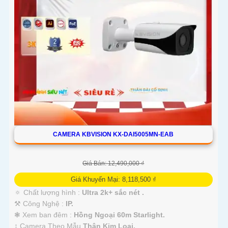
CAMERA KBVISION KX-DAI5005MN-EAB
Giá Bán: 12,490,000 ₫
Giá Khuyến Mại: 8,118,500 ₫
🔅 Chất lượng hình :
Ultra 2k+ sắc nét .
⚒ Công Nghệ :
IP.
❃ Xem ban đêm :
Hồng Ngoại 60m Starlight.
↕️ Camera Theo Mẫu
Thân Kim Loại.