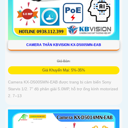
CAMERA THÂN KBVISION KX-D5005MN-EAB
Giá Bán:
Giá Khuyến Mại: 5%-35%
Camera KX-D5005MN-EAB được trang bị cảm biến Sony
Starvis 1/2. 7” độ phân giải 5.0MP, hỗ trợ ống kính motorized
2. 7–13