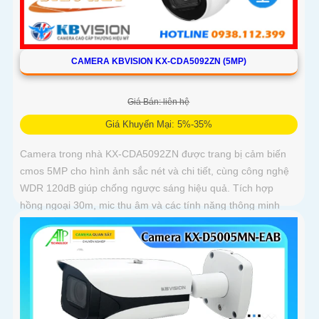
CAMERA KBVISION KX-CDA5092ZN (5MP)
Giá Bán: liên hệ
Giá Khuyến Mại: 5%-35%
Camera trong nhà KX-CDA5092ZN được trang bị cảm biến
cmos 5MP cho hình ảnh sắc nét và chi tiết, cùng công nghệ
WDR 120dB giúp chống ngược sáng hiệu quả. Tích hợp
hồng ngoại 30m, mic thu âm và các tính năng thông minh
như phát hiện chuyển động, nâng cao giám sát an ninh