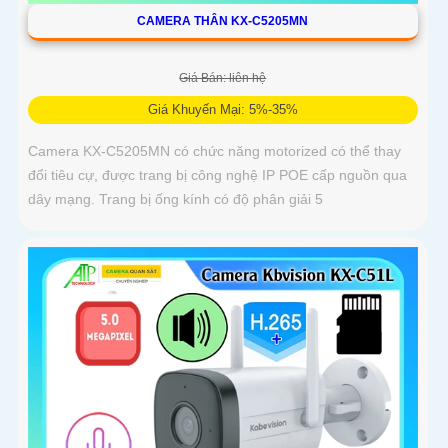
CAMERA THÂN KX-C5205MN
Giá Bán: liên hệ
Giá Khuyến Mại: 5%-35%
Camera KX-C5205MN có chức năng motorized có thể thay
đổi tiêu cự, được trang bị công nghệ IP POE cấp nguồn qua
dây mạng. Trang bị ống kính có độ phân giải 5