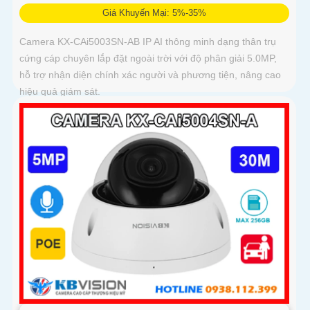
Giá Khuyến Mại: 5%-35%
Camera KX-CAi5003SN-AB IP AI thông minh dạng thân trụ
cứng cáp chuyên lắp đặt ngoài trời với độ phân giải 5.0MP,
hỗ trợ nhận diện chính xác người và phương tiện, nâng cao
hiệu quả giám sát.