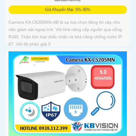
Giá Bán: liên hệ
Giá Khuyến Mại: 5%-35%
Camera KX-C5205MN-AB là sự lựa chọn đáng tin cậy cho
việc giám sát ngoại trời. Với khả năng cấp nguồn qua cổng
RJ45. Thân kim loại chắc chắn và khả năng chống nước IP
67. Với độ phân giải 5