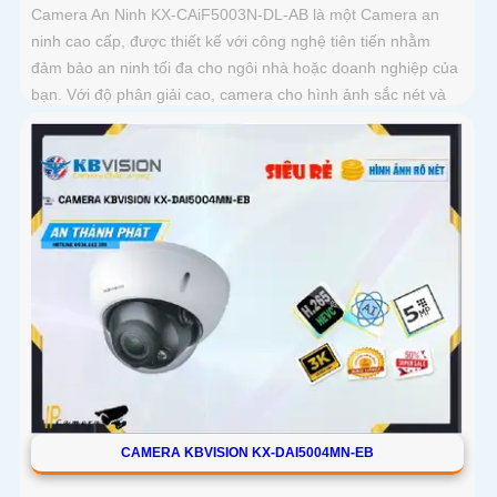
Camera An Ninh KX-CAiF5003N-DL-AB là một Camera an
ninh cao cấp, được thiết kế với công nghệ tiên tiến nhằm
đảm bảo an ninh tối đa cho ngôi nhà hoặc doanh nghiệp của
bạn. Với độ phân giải cao, camera cho hình ảnh sắc nét và
chất lượng
CAMERA KBVISION KX-DAI5004MN-EB