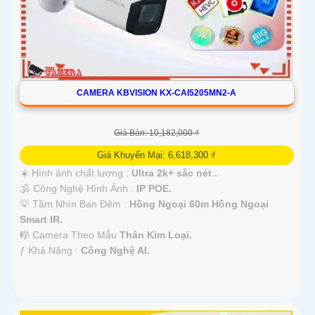
CAMERA KBVISION KX-CAI5205MN2-A
Giá Bán: 10,182,000 ₫
Giá Khuyến Mại: 6,618,300 ₫
☀️ Hình ảnh chất lượng :
Ultra 2k+ sắc nét .
🕉️ Công Nghệ Hình Ảnh :
IP POE.
💡 Tầm Nhìn Ban Đêm :
Hồng Ngoại 60m Hồng Ngoại
Smart IR.
🎼️ Camera Theo Mẫu
Thân Kim Loại.
️ƒ Khả Năng :
Công Nghệ AI.