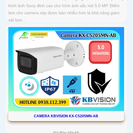
hình ảnh Sony đỉnh cao cho hình ảnh sắc nét 5.0 MP. Điểm
làm cho camera này được bán nhiều hơn là khả năng giám
sát ban...
CAMERA KBVISION KX-C5205MN-AB