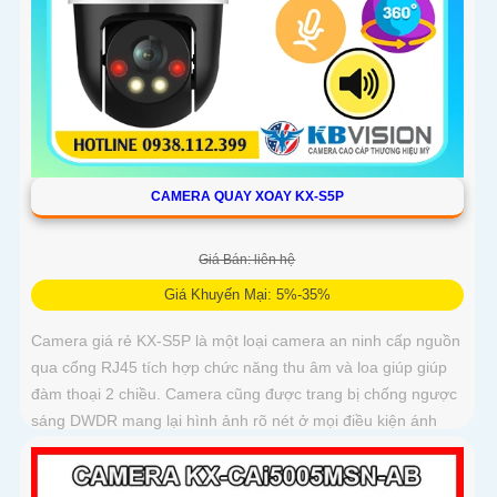
CAMERA QUAY XOAY KX-S5P
Giá Bán: liên hệ
Giá Khuyến Mại: 5%-35%
Camera giá rẻ KX-S5P là một loại camera an ninh cấp nguồn
qua cổng RJ45 tích hợp chức năng thu âm và loa giúp giúp
đàm thoại 2 chiều. Camera cũng được trang bị chống ngược
sáng DWDR mang lại hình ảnh rõ nét ở mọi điều kiện ánh
sáng