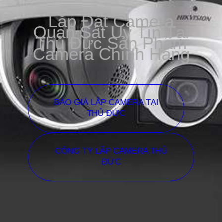
Lắp Đặt Camera
Quan Sát Uy Tín Tại
Thủ Đức Sản Phẩm
Camera Chính Hãng
BÁO GIÁ LẮP CAMERA TẠI
THỦ ĐỨC
CÔNG TY LẮP CAMERA THỦ
ĐỨC