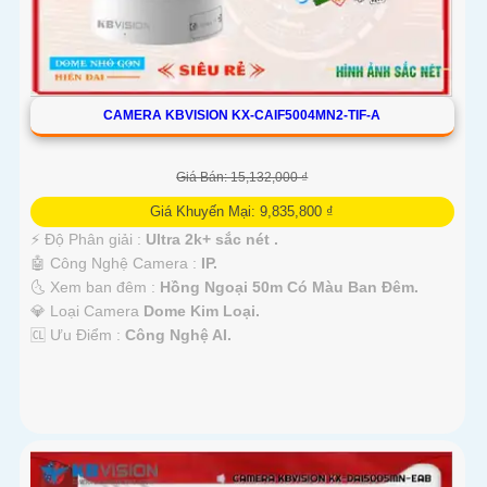
CAMERA KBVISION KX-CAIF5004MN2-TIF-A
Giá Bán: 15,132,000 ₫
Giá Khuyến Mại: 9,835,800 ₫
️⚡ Độ Phân giải :
Ultra 2k+ sắc nét .
🤖️ Công Nghệ Camera :
IP.
🌜 Xem ban đêm :
Hồng Ngoại 50m Có Màu Ban Đêm.
💎 Loại Camera
Dome Kim Loại.
️🆑 Ưu Điểm :
Công Nghệ AI.