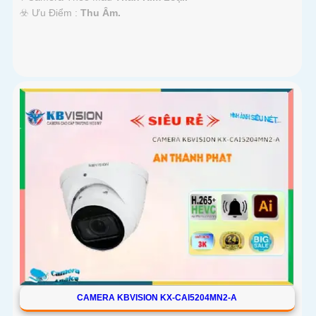
️☣️ Ưu Điểm :
Thu Âm.
CAMERA KBVISION KX-CAI5204MN2-A