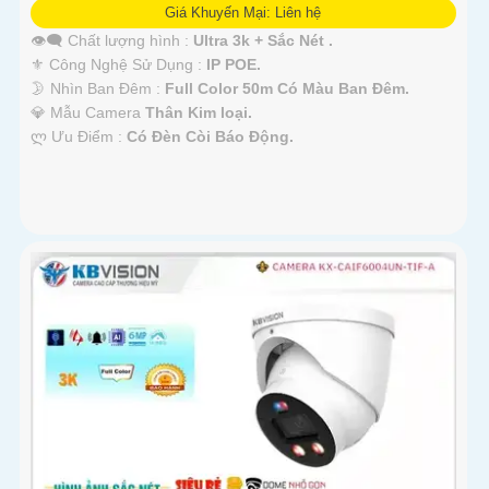
Giá Khuyến Mại: Liên hệ
👁️‍🗨 Chất lượng hình :
Ultra 3k + Sắc Nét .
⚜️ Công Nghệ Sử Dụng :
IP POE.
🌛 Nhìn Ban Đêm :
Full Color 50m Có Màu Ban Ðêm.
💎 Mẫu Camera
Thân Kim loại.
️ლ Ưu Điểm :
Có Ðèn Còi Báo Động.