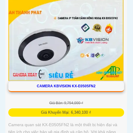
CAMERA KBVISION KX-E0505FN2
Giá Bán: 9,754,000 ₫
Giá Khuyến Mại: 6,340,100 ₫
Camera quan sát KX-E0505FN2 là một thiết bị hiện đại và
tiện ích cho việc bảo vệ gia đình và căn hộ. Với khả năng