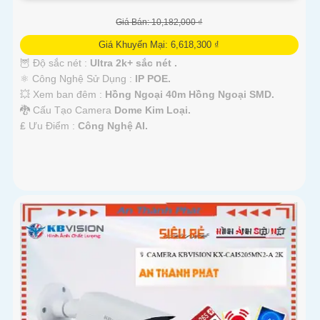
Giá Bán: 10,182,000 ₫
Giá Khuyến Mại: 6,618,300 ₫
🦉 Độ sắc nét :
Ultra 2k+ sắc nét .
⚛️ Công Nghệ Sử Dụng :
IP POE.
💥 Xem ban đêm :
Hồng Ngoại 40m Hồng Ngoại SMD.
🐉️ Cấu Tạo Camera
Dome Kim Loại.
️₤ Ưu Điểm :
Công Nghệ AI.