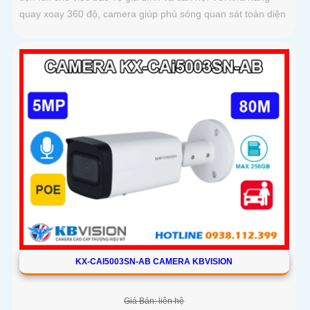
quay xoay 360 độ, camera giúp phủ sóng quan sát toàn diện
KX-CAI5003SN-AB CAMERA KBVISION
Giá Bán: liên hệ