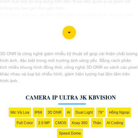
chỉnh trực tiếp từ ứng dụng trên điện thoại việc quản lý và giám sát
không còn bao giờ đơn giản hơn.
Ứng dụng camera wifi 360 chống trộm không chỉ dành cho gia đình
mà còn phù hợp cho văn phòng, cửa hàng với chi phí tiết kiệm, đẳng
cấp an ninh mà không tốn kém.
3D-DNR là công nghệ giảm nhiễu kỹ thuật số giúp cải thiện chất lượng
hình ảnh, đặc biệt trong môi trường ánh sáng yếu. Bằng cách phân
tích nhiều khung hình đồng thời, công nghệ 3D-DNR so sánh các pixel
khác nhau và loại bỏ nhiễu hình, giảm hiện tượng hạt lấm tấm trên
hình ảnh.
'
CAMERA IP ULTRA 3K KBVISION
Mic Và Loa
IP66
3D DNR
AI
Dual Light
78°
Hồng Ngoại
Full Color
2.0 MP
CMOS
Xoay 360
Thân
AI Coding
Speed Dome