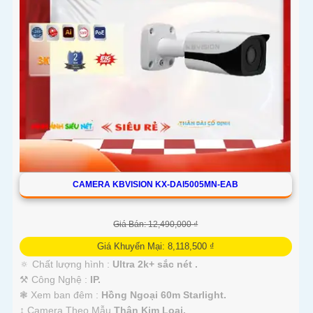
CAMERA KBVISION KX-DAI5005MN-EAB
Giá Bán: 12,490,000 ₫
Giá Khuyến Mại: 8,118,500 ₫
🔅 Chất lượng hình :
Ultra 2k+ sắc nét .
⚒ Công Nghệ :
IP.
❃ Xem ban đêm :
Hồng Ngoại 60m Starlight.
↕️ Camera Theo Mẫu
Thân Kim Loại.