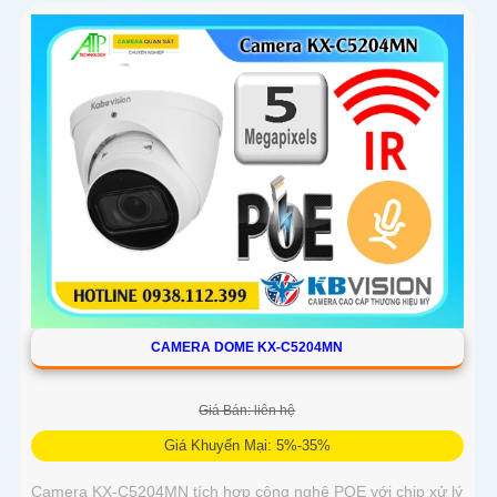
CAMERA DOME KX-C5204MN
Giá Bán: liên hệ
Giá Khuyến Mại: 5%-35%
Camera KX-C5204MN tích hợp công nghệ POE với chip xử lý