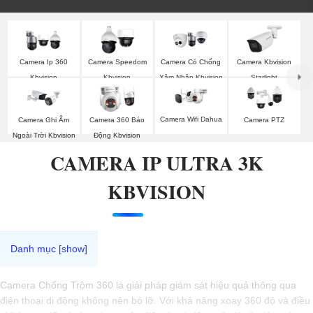
Camera Ip 360
Camera Speedom
Camera Có Chống
Camera Kbvision
Kbvision
Kbvision
Xâm Nhập Kbvision
Starlight
Camera Wifi Dahua
Camera Ghi Âm
Camera 360 Báo
Camera PTZ
Ngoài Trời Kbvision
Động Kbvision
CAMERA IP ULTRA 3K
KBVISION
Camera Chống Trộm 360 là giải pháp giám sát hiệu quả thông qua
điện thoại di động không nên bỏ lỡ. Với khả năng xoay 360 độ và điều