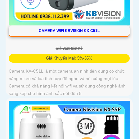
CAMERA WIFI KBVISION KX-C51L
Giá Bán: liên hệ
Giá Khuyến Mại: 5%-35%
Camera KX-C51L là một camera an ninh tiện dụng có chức
năng micro và loa tích hợp để nghe và nói cùng một lúc.
Camera có khả năng kết nối wifi và sử dụng công nghệ ánh
sáng kép cho hình ảnh sắc nét đến 5