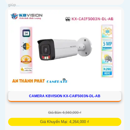
giúp...
CAMERA KBVISION KX-CAIF5003N-DL-AB
Giá Bán: 6,560,000 ₫
Giá Khuyến Mại: 4,264,000 ₫