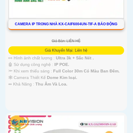
CAMERA IP TRONG NHÀ KX-CAIF6004UN-TIF-A BÁO ĐỘNG
Giá Bán: LIÊN HỆ
Giá Khuyến Mại: Liên hệ
👀 Hình ảnh chất lượng :
Ultra 3k + Sắc Nét .
🤖️ Sử dụng công nghệ :
IP POE.
🔦 Khi xem thiếu sáng :
Full Color 30m Có Màu Ban Ðêm.
🕸️ Camera Thiết Kế
Dome Kim loại.
️↭ Khả Năng :
Thu Âm Và Loa.