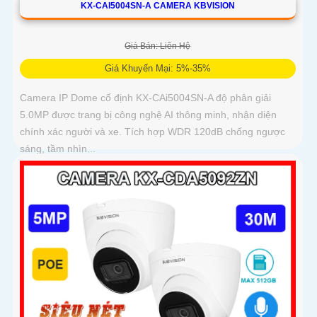
KX-CAI5004SN-A CAMERA KBVISION
Giá Bán: Liên Hệ
Giá Khuyến Mại: 5%-35%
Camera IP Dome cố định KX-CAi5004SN-A độ phân giải
5.0MP được trang bị công nghệ AI thông minh, nhận diện
chính xác người và xe. Tích hợp WDR 120dB chống ngược
sáng, tầm nhìn...