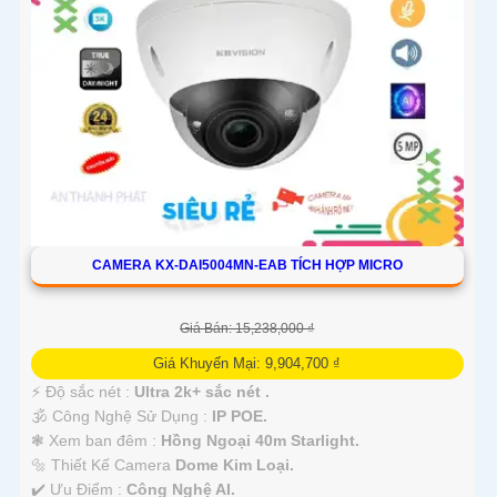
CAMERA KX-DAI5004MN-EAB TÍCH HỢP MICRO
Giá Bán: 15,238,000 ₫
Giá Khuyến Mại: 9,904,700 ₫
️⚡ Độ sắc nét :
Ultra 2k+ sắc nét .
🕉️ Công Nghệ Sử Dụng :
IP POE.
❃ Xem ban đêm :
Hồng Ngoại 40m Starlight.
🔩 Thiết Kế Camera
Dome Kim Loại.
️✔️ Ưu Điểm :
Công Nghệ AI.