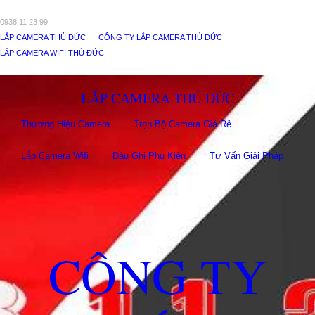
0938 11 23 99
LẮP CAMERA THỦ ĐỨC
CÔNG TY LẮP CAMERA THỦ ĐỨC
LẮP CAMERA WIFI THỦ ĐỨC
LẮP CAMERA THỦ ĐỨC
Thương Hiệu Camera
Trọn Bộ Camera Giá Rẻ
Lắp Camera Wifi
Đầu Ghi Phụ Kiên
Tư Vấn Giải Pháp
CÔNG TY