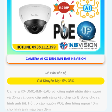
CAMERA AI KX-D5014MN-EAB KBVISION
Giá Bán: liên hệ
Giá Khuyến Mại: 5%-35%
Camera KX-D5014MN-EAB với công nghệ nhận diện người
và động vật cung cấp ánh sáng kép chip xử lý Sony cho ra
hình ảnh tốt. Hỗ trợ cấp nguồn POE đèn hồng ngoại 40m
cho hình ảnh màu ban đêm