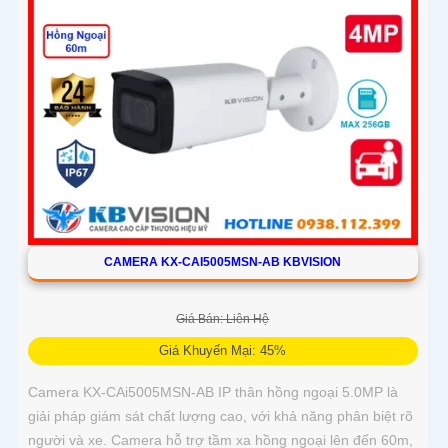
CAMERA KX-CAI5005MSN-AB KBVISION
Giá Bán: Liên Hệ
Giá Khuyến Mại: 45%
Camera KX-CAi5005MSN-AB IP thân hồng ngoại 5.0MP là
giải pháp giám sát chất lượng cao, với khả năng phân biệt rõ
người và xe. Camera hỗ trợ tầm xa hồng ngoại lên đến 60m,