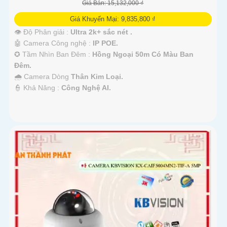
Giá Bán: 15,132,000 ₫
Giá Khuyến Mại: 9,835,800 ₫
👁 Độ Phân giải :
Ultra 2k+ sắc nét .
🤖️ Camera Công nghệ :
IP POE.
✪ Tầm Nhìn Ban Đêm :
Hồng Ngoại 50m Có Màu Ban
Đêm.
🌧️ Camera Dòng
Thân Kim Loại.
️👮 Khả Năng :
Công Nghệ AI.