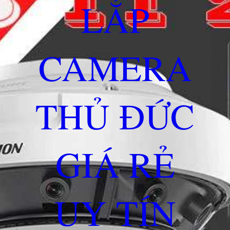
LẮP
CAMERA
THỦ ĐỨC
GIÁ RẺ
UY TÍN