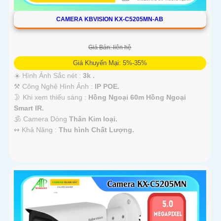
CAMERA KBVISION KX-C5205MN-AB
Giá Bán: liên hệ
Giá Khuyến Mại: 5%-35%
☀️ Hình Ảnh Sắc nét :
3k .
⚒ Công Nghệ Hình Ảnh :
IP POE.
🌛 Khi xem thiếu sáng :
Hồng Ngoại 60m Hồng Ngoại
Smart IR.
🕉️ Camera Dòng
Thân Kim loại.
️↭ Khả Năng :
Thu hình Chất Lượng.