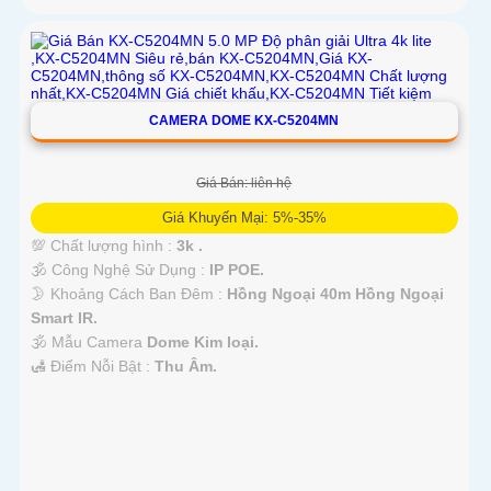
CAMERA DOME KX-C5204MN
Giá Bán: liên hệ
Giá Khuyến Mại: 5%-35%
💯 Chất lượng hình :
3k .
🕉️ Công Nghệ Sử Dụng :
IP POE.
🌛 Khoảng Cách Ban Đêm :
Hồng Ngoại 40m Hồng Ngoại
Smart IR.
🕉️ Mẫu Camera
Dome Kim loại.
️🛃 Điểm Nỗi Bật :
Thu Âm.