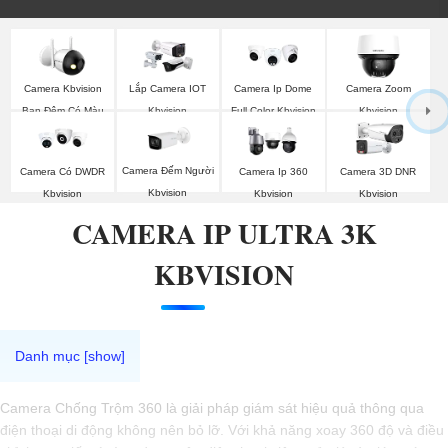
Camera Kbvision
Lắp Camera IOT
Camera Ip Dome
Camera Zoom
Ban Đêm Có Màu
Kbvision
Full Color Kbvision
Kbvision
Camera Đếm Người
Camera Có DWDR
Camera Ip 360
Camera 3D DNR
Kbvision
Kbvision
Kbvision
Kbvision
CAMERA IP ULTRA 3K
KBVISION
Camera Chống Trộm 360 là giải pháp giám sát hiệu quả thông qua
điện thoại di động không nên bỏ lỡ. Với khả năng xoay 360 độ và điều