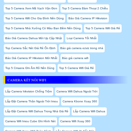
Top 5 Camera Xem Mã Vạch Vận Đơn
Top 5 Camera Đàm Thoại 2 Chiều
Top 5 Camera Wifi Cho Gia Đình Nên Dùng
Báo Giá Camera IP Hikvision
Top 5 Camera Nhà Xưởng Có Màu Ban Đêm Nên Dùng
Top 5 Camera Wifi Giá Rẻ
Báo Giá Camera Dahua Mới Up Cập Nhật
Loại Camera Tốt Nhất
Top Camera Sắc Nét Giá Rẻ Ổn Định
Báo giá camera ezviz trong nhà
Báo Giá Camera IP Hikvision Mới Nhất
Báo giá camera wifi
Top 5 Cmaera Ghi Âm Rõ Nên Dùng
Top 5 Camera Wifi Giá Rẻ
CAMERA KẾT NỐI WIFI
Lắp Camera hikvision Chống Trộm
Camera Wifi Dahua Ngoài Trời
Lắp Đặt Camera Thân Ngoài Trời Imou
Camera Kbone Xoay 360
Lắp Đặt Camera Wifi Dahua Trong Nhà Giá Rẻ
Lắp Camera Wifi Dahua
Camera Wifi Imou Cube Ghi Hình Nét
Camera Wifi Xoay 360