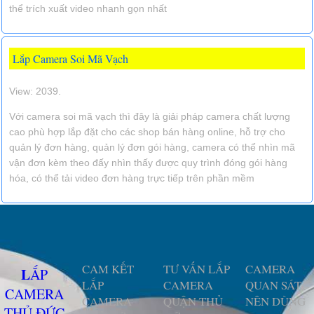
thể trích xuất video nhanh gọn nhất
Lắp Camera Soi Mã Vạch
View: 2039.
Với camera soi mã vạch thì đây là giải pháp camera chất lượng
cao phù hợp lắp đặt cho các shop bán hàng online, hỗ trợ cho
quản lý đơn hàng, quản lý đơn gói hàng, camera có thể nhìn mã
vận đơn kèm theo đấy nhìn thấy được quy trình đóng gói hàng
hóa, có thể tải video đơn hàng trực tiếp trên phần mềm
CAM KẾT
TƯ VẤN LẮP
CAMERA
LẮP
LẮP
CAMERA
QUAN SÁT
CAMERA
CAMERA
QUẬN THỦ
NÊN DÙNG
THỦ ĐỨC