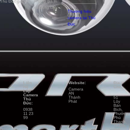
những giá trị
Thủ Đức giá rẻ
sử dụng cao
Thương hiệu
nhất.
camera tại Thủ
Đức
Liên
Website:
Địa
Hệ
Chỉ:
Camera
Lắp
AN
Camera
Thành
51
Thủ
Phát
Lũy
Đức:
Bán
0938
Bích,
11 23
Phường
99
Phú
Thạnh,
Thành
phố