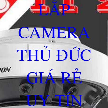
LẮP
CAMERA
THỦ ĐỨC
GIÁ RẺ
UY TÍN