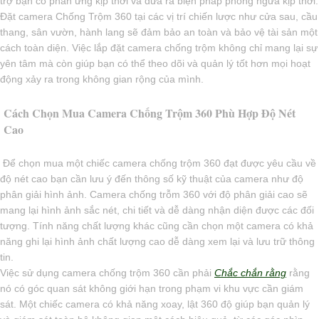
trợ bạn có phản ứng kịp thời và đưa ra biện pháp phòng ngừa kịp thời.
Đặt camera Chống Trộm 360 tại các vị trí chiến lược như cửa sau, cầu
thang, sân vườn, hành lang sẽ đảm bảo an toàn và bảo vệ tài sản một
cách toàn diện. Việc lắp đặt camera chống trộm không chỉ mang lại sự
yên tâm mà còn giúp bạn có thể theo dõi và quản lý tốt hơn mọi hoạt
động xảy ra trong không gian rộng của mình.
Cách Chọn Mua Camera Chống Trộm 360 Phù Hợp Độ Nét
Cao
Để chọn mua một chiếc camera chống trộm 360 đạt được yêu cầu về
độ nét cao bạn cần lưu ý đến thông số kỹ thuật của camera như độ
phân giải hình ảnh. Camera chống trỗm 360 với độ phân giải cao sẽ
mang lại hình ảnh sắc nét, chi tiết và dễ dàng nhận diện được các đối
tượng. Tính năng chất lượng khác cũng cần chọn một camera có khả
năng ghi lại hình ảnh chất lượng cao dễ dàng xem lại và lưu trữ thông
tin.
Việc sử dụng camera chống trộm 360 cần phải
Chắc chắn rằng
rằng
nó có góc quan sát không giới hạn trong phạm vi khu vực cần giám
sát. Một chiếc camera có khả năng xoay, lật 360 độ giúp bạn quản lý