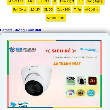
Mic Và Loa
IP66
3D DNR
AI
Dual Light
78°
Hồng Ngoại
Full Color
2.0 MP
CMOS
Xoay 360
Thân
AI Coding
Speed Dome
Camera Chống Trộm 360