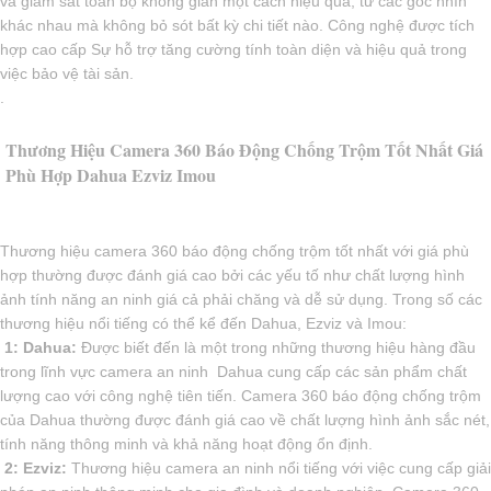
và giám sát toàn bộ không gian một cách hiệu quả, từ các góc nhìn
khác nhau mà không bỏ sót bất kỳ chi tiết nào. Công nghệ được tích
hợp cao cấp Sự hỗ trợ tăng cường tính toàn diện và hiệu quả trong
việc bảo vệ tài sản.
.
Thương Hiệu Camera 360 Báo Động Chống Trộm Tốt Nhất Giá
Phù Hợp Dahua Ezviz Imou
Thương hiệu camera 360 báo động chống trộm tốt nhất với giá phù
hợp thường được đánh giá cao bởi các yếu tố như chất lượng hình
ảnh tính năng an ninh giá cả phải chăng và dễ sử dụng. Trong số các
thương hiệu nổi tiếng có thể kể đến Dahua, Ezviz và Imou:
️ 1: Dahua:
Được biết đến là một trong những thương hiệu hàng đầu
trong lĩnh vực camera an ninh Dahua cung cấp các sản phẩm chất
lượng cao với công nghệ tiên tiến. Camera 360 báo động chống trộm
của Dahua thường được đánh giá cao về chất lượng hình ảnh sắc nét,
tính năng thông minh và khả năng hoạt động ổn định.
2: Ezviz:
Thương hiệu camera an ninh nổi tiếng với việc cung cấp giải