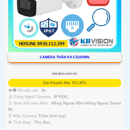
CAMERA THÂN KX-C5205MN
Giá Bán: liên hệ
Giá Khuyến Mại: 5%-35%
👁️‍🗨 Độ sắc nét :
3k .
🕉️ Công Nghệ Camera :
IP POE.
🌛 Hình ảnh ban đêm :
Hồng Ngoại 60m Hồng Ngoại Smart
IR.
♊ Mẫu Camera
Thân Kim loại.
️💎 Tích Hợp :
Thu Âm.