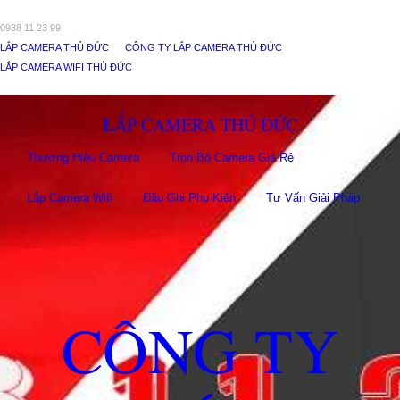
0938 11 23 99
LẮP CAMERA THỦ ĐỨC
CÔNG TY LẮP CAMERA THỦ ĐỨC
LẮP CAMERA WIFI THỦ ĐỨC
LẮP CAMERA THỦ ĐỨC
Thương Hiệu Camera
Trọn Bộ Camera Giá Rẻ
Lắp Camera Wifi
Đầu Ghi Phụ Kiên
Tư Vấn Giải Pháp
CÔNG TY