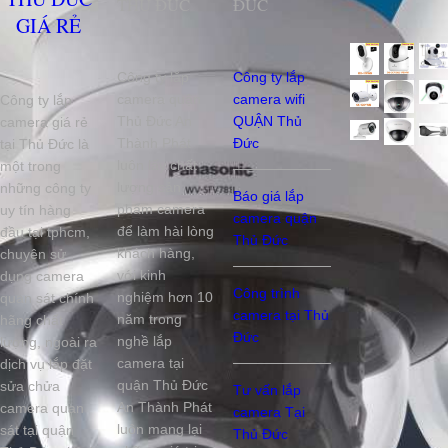
THỦ ĐỨC
ĐỨC
GIÁ RẺ
Công ty lắp
Công ty lắp
camera quận
camera wifi
Công ty lắp
Thủ Đức An
QUẬN Thủ
camera giá rẻ
Thành Phát
Đức
tại Thủ Đức là
luôn lấy chất
một trong
lượng sản
những công ty
Báo giá lắp
phẩm camera
uy tín hàng
camera quận
để làm hài lòng
đầu tại tphcm,
Thủ Đức
khách hàng,
chuyên sử
với kinh
dụng camera
Công trình
nghiệm hơn 10
quan sát chính
camera tại Thủ
năm trong
hãng chất
Đức
nghề lắp
lượng, ngoài ra
camera tại
dịch vụ lắp đặt
quận Thủ Đức
sửa chửa
Tư vấn lắp
An Thành Phát
camera quan
camera Tại
luôn mang lại
sát tại quận
Thủ Đức