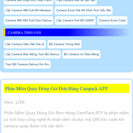
Camera Wifi Xoay 360 Toàn Cảnh
Lắp Camera Wifi 3k Sắc Nét
Lắp Camera Wifi Full HD Hikvision
Camera Ezviz Giá Rẻ Hình Ảnh Sắc Nét
Camera Wifi 360 Full Color Dahua
Lắp Camera Full HD 1080P
Camera Ezviz Cube
CAMERA THEO GÓI
Lắp Camera Siêu Nét Giá rẻ
Bộ Camera Trong Nhà
Lắp Camera Báo Động Trọn Bộ Dahua
Bộ Camera Có Báo Đông
Trọn Bộ Camera Dahua Ghi Âm
Phần Mềm Quay Đóng Gói Đơn Hàng Campack ATP
View: 1256.
Phần Mềm Quay Đóng Gói Đơn Hàng CamPack ATP là phần mềm
có tích hợp công nghệ Ai nhận diện và dọc mã QR/ bar code khi
camera quay được mã vận đơn