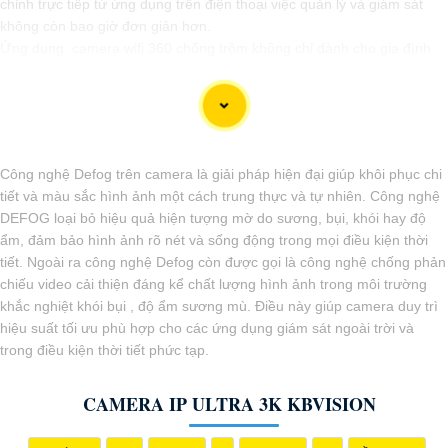
chỉnh trực tiếp từ ứng dụng trên điện thoại việc quản lý và giám sát
không còn bao giờ đơn giản hơn.
Ứng dụng camera wifi 360 chống trộm không chỉ dành cho gia đình
mà còn phù hợp cho văn phòng, cửa hàng với chi phí tiết kiệm, đẳng
cấp an ninh mà không tốn kém.
Công nghệ Defog trên camera là giải pháp hiện đại giúp khôi phục chi
tiết và màu sắc hình ảnh một cách trung thực và tự nhiên. Công nghệ
DEFOG loại bỏ hiệu quả hiện tượng mờ do sương, bụi, khói hay độ
ẩm, đảm bảo hình ảnh rõ nét và sống động trong mọi điều kiện thời
tiết. Ngoài ra công nghệ Defog còn được gọi là công nghệ chống phản
chiếu video cải thiện đáng kể chất lượng hình ảnh trong môi trường
'
khắc nghiệt khói bụi , độ ẩm sương mù. Điều này giúp camera duy trì
hiệu suất tối ưu phù hợp cho các ứng dụng giám sát ngoài trời và
trong điều kiện thời tiết phức tạp.
CAMERA IP ULTRA 3K KBVISION