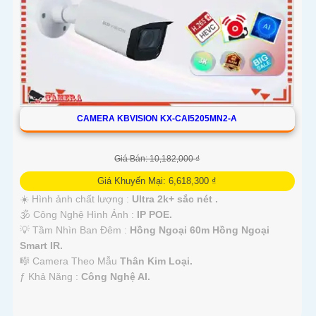
CAMERA KBVISION KX-CAI5205MN2-A
Giá Bán: 10,182,000 ₫
Giá Khuyến Mại: 6,618,300 ₫
☀️ Hình ảnh chất lượng :
Ultra 2k+ sắc nét .
🕉️ Công Nghệ Hình Ảnh :
IP POE.
💡 Tầm Nhìn Ban Đêm :
Hồng Ngoại 60m Hồng Ngoại
Smart IR.
🎼️ Camera Theo Mẫu
Thân Kim Loại.
️ƒ Khả Năng :
Công Nghệ AI.