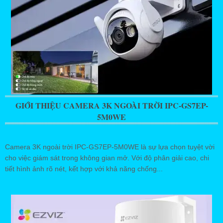
GIỚI THIỆU CAMERA 3K NGOÀI TRỜI IPC-GS7EP-
5M0WE
Camera 3K ngoài trời IPC-GS7EP-5M0WE là sự lựa chọn tuyệt vời
cho việc giám sát trong không gian mở. Với độ phân giải cao, chi
tiết hình ảnh rõ nét, kết hợp với khả năng chống...