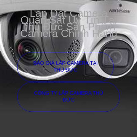
Lắp Đặt Camera
Quan Sát Uy Tín Tại
Thủ Đức Sản Phẩm
Camera Chính Hãng
BÁO GIÁ LẮP CAMERA TẠI
THỦ ĐỨC
CÔNG TY LẮP CAMERA THỦ
ĐỨC