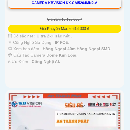
CAMERA KBVISION KX-CAI5204MN2-A
Giá Bán: 10,182,000 ₫
Giá Khuyến Mại: 6,618,300 ₫
🦉 Độ sắc nét :
Ultra 2k+ sắc nét .
⚛️ Công Nghệ Sử Dụng :
IP POE.
💥 Xem ban đêm :
Hồng Ngoại 40m Hồng Ngoại SMD.
🐉️ Cấu Tạo Camera
Dome Kim Loại.
️₤ Ưu Điểm :
Công Nghệ AI.