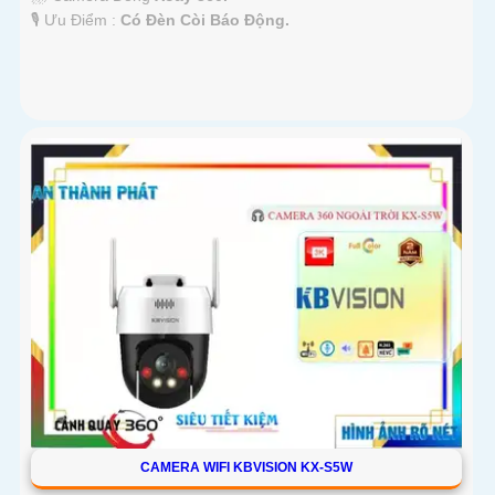
️🎙 Ưu Điểm :
Có Đèn Còi Báo Động.
CAMERA WIFI KBVISION KX-S5W