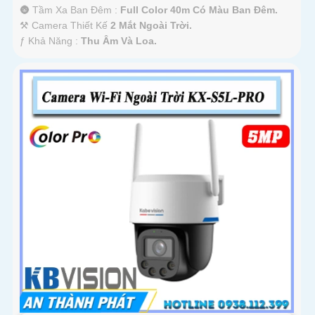
🌚 Tầm Xa Ban Đêm :
Full Color 40m Có Màu Ban Ðêm.
⚒ Camera Thiết Kế
2 Mắt Ngoài Trời.
️ƒ Khả Năng :
Thu Âm Và Loa.