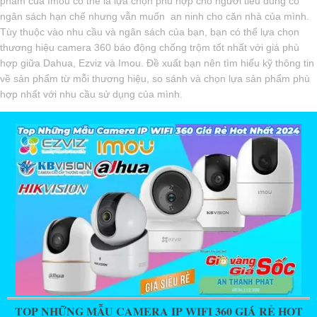
phẩm của Imou có thể là lựa chọn phù hợp cho người tiêu dùng có
ngân sách hạn chế nhưng vẫn muốn an ninh cho căn nhà của mình.
Tùy thuộc vào nhu cầu và ngân sách của bạn, bạn có thể lựa chọn
thương hiệu camera 360 báo động chống trộm tốt nhất với giá phù
hợp giữa Dahua, Ezviz và Imou. Đề xuất bạn nên tìm hiểu kỹ thông tin
về sản phẩm từ mỗi thương hiệu, so sánh và chọn lựa sản phẩm phù
hợp nhất với nhu cầu sử dụng của mình.
TOP NHỮNG MẪU CAMERA IP WIFI 360 GIÁ RẺ HOT