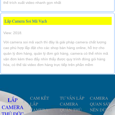
thể trích xuất video nhanh gọn nhất
Lắp Camera Soi Mã Vạch
View: 2018.
Với camera soi mã vạch thì đây là giải pháp camera chất lượng
cao phù hợp lắp đặt cho các shop bán hàng online, hỗ trợ cho
quản lý đơn hàng, quản lý đơn gói hàng, camera có thể nhìn mã
vận đơn kèm theo đấy nhìn thấy được quy trình đóng gói hàng
hóa, có thể tải video đơn hàng trực tiếp trên phần mềm
CAM KẾT
TƯ VẤN LẮP
CAMERA
LẮP
LẮP
CAMERA
QUAN SÁT
CAMERA
CAMERA
QUẬN THỦ
NÊN DÙNG
THỦ ĐỨC