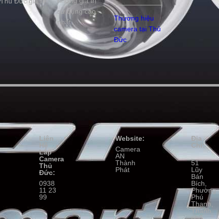
những giá trị
Thủ Đức giá rẻ
sử dụng cao
Thương hiệu
nhất.
camera tại Thủ
Đức
Liên
Website:
Địa
Hệ
Chỉ:
Camera
Lắp
AN
Camera
Thành
51
Thủ
Phát
Lũy
Đức:
Bán
0938
Bích,
11 23
Phường
99
Phú
Thạnh,
Thành
phố