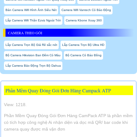
Bán Camera Wifi Hình Ảnh Siêu Nét
Camera Wifi Vantech Có Báo Động
Lắp Camera Wifi Thân Ezviz Ngoài Trời
Camera Kbone Xoay 360
CAMERA THEO GÓI
Lắp Camera Trọn Bộ Giá Rẻ sắc nét
Lắp Camera Trọn Bộ Ultra HD
Bộ Camera Hikvision Ban Đêm Có Màu
Bộ Camera Có Báo Đông
Lắp Camera Báo Động Trọn Bộ Dahua
Phần Mềm Quay Đóng Gói Đơn Hàng Campack ATP
View: 1218.
Phần Mềm Quay Đóng Gói Đơn Hàng CamPack ATP là phần mềm
có tích hợp công nghệ Ai nhận diện và dọc mã QR/ bar code khi
camera quay được mã vận đơn