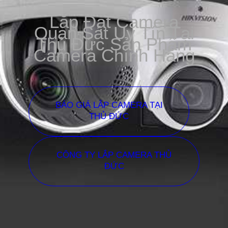
Lắp Đặt Camera
Quan Sát Uy Tín Tại
Thủ Đức Sản Phẩm
Camera Chính Hãng
BÁO GIÁ LẮP CAMERA TẠI
THỦ ĐỨC
CÔNG TY LẮP CAMERA THỦ
ĐỨC