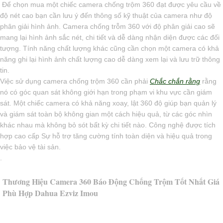
Để chọn mua một chiếc camera chống trộm 360 đạt được yêu cầu về
độ nét cao bạn cần lưu ý đến thông số kỹ thuật của camera như độ
phân giải hình ảnh. Camera chống trỗm 360 với độ phân giải cao sẽ
mang lại hình ảnh sắc nét, chi tiết và dễ dàng nhận diện được các đối
tượng. Tính năng chất lượng khác cũng cần chọn một camera có khả
năng ghi lại hình ảnh chất lượng cao dễ dàng xem lại và lưu trữ thông
tin.
Việc sử dụng camera chống trộm 360 cần phải
Chắc chắn rằng
rằng
nó có góc quan sát không giới hạn trong phạm vi khu vực cần giám
sát. Một chiếc camera có khả năng xoay, lật 360 độ giúp bạn quản lý
và giám sát toàn bộ không gian một cách hiệu quả, từ các góc nhìn
khác nhau mà không bỏ sót bất kỳ chi tiết nào. Công nghệ được tích
hợp cao cấp Sự hỗ trợ tăng cường tính toàn diện và hiệu quả trong
việc bảo vệ tài sản.
.
Thương Hiệu Camera 360 Báo Động Chống Trộm Tốt Nhất Giá
Phù Hợp Dahua Ezviz Imou