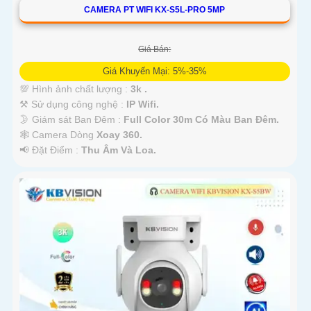
CAMERA PT WIFI KX-S5L-PRO 5MP
Giá Bán:
Giá Khuyến Mại: 5%-35%
💯 Hình ảnh chất lượng :
3k .
⚒ Sử dụng công nghệ :
IP Wifi.
🌛 Giám sát Ban Đêm :
Full Color 30m Có Màu Ban Ðêm.
🕸️ Camera Dòng
Xoay 360.
️📢 Đặt Điểm :
Thu Âm Và Loa.