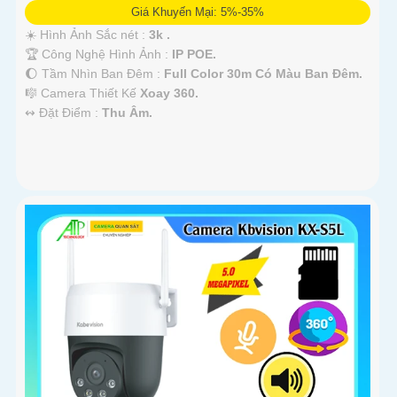
Giá Khuyến Mại: 5%-35%
☀️ Hình Ảnh Sắc nét :
3k .
🏆 Công Nghệ Hình Ảnh :
IP POE.
🌔 Tầm Nhìn Ban Đêm :
Full Color 30m Có Màu Ban Ðêm.
🎼️ Camera Thiết Kế
Xoay 360.
️↭ Đặt Điểm :
Thu Âm.