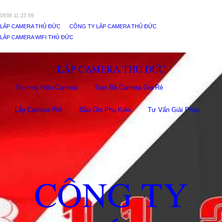
0938 11 23 99
LẮP CAMERA THỦ ĐỨC
CÔNG TY LẮP CAMERA THỦ ĐỨC
LẮP CAMERA WIFI THỦ ĐỨC
LẮP CAMERA THỦ ĐỨC
Thương Hiệu Camera
Trọn Bộ Camera Giá Rẻ
Lắp Camera Wifi
Đầu Ghi Phụ Kiên
Tư Vấn Giải Pháp
CÔNG TY