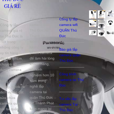
THỦ ĐỨC
ĐỨC
GIÁ RẺ
Công ty lắp
Công ty lắp
camera quận
camera wifi
Công ty lắp
Thủ Đức An
QUẬN Thủ
camera giá rẻ
Thành Phát
Đức
tại Thủ Đức là
luôn lấy chất
một trong
lượng sản
những công ty
Báo giá lắp
phẩm camera
uy tín hàng
camera quận
để làm hài lòng
đầu tại tphcm,
Thủ Đức
khách hàng,
chuyên sử
với kinh
dụng camera
Công trình
nghiệm hơn 10
quan sát chính
camera tại Thủ
năm trong
hãng chất
Đức
nghề lắp
lượng, ngoài ra
camera tại
dịch vụ lắp đặt
quận Thủ Đức
sửa chửa
Tư vấn lắp
An Thành Phát
camera quan
camera Tại
luôn mang lại
sát tại quận
Thủ Đức