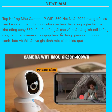
NHẤT 2024
Top Những Mẫu Camera IP WIFI 360 Hot Nhất 2024 mang đến sự
tiện lợi và an toàn cho ngôi nhà của bạn. Với công nghệ tiên tiến,
khả năng xoay 360 độ, độ phân giải cao và khả năng kết nối không
dây, các mẫu camera này giúp bạn dễ dàng quan sát mọi góc
cạnh, bảo vệ tài sản và gia đình một cách hiệu quả