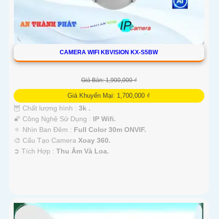
CAMERA WIFI KBVISION KX-S5BW
Giá Bán: 1,900,000 ₫
Giá Khuyến Mại: 1,700,000 ₫
🦉 Chất lượng hình :
3k .
🌠 Công Nghệ Sử Dụng :
IP Wifi.
🔅 Nhìn Ban Đêm :
Full Color 30m ONVIF.
🎨 Cấu Tạo Camera
Xoay 360.
️➲ Tích Hợp :
Thu Âm Và Loa.