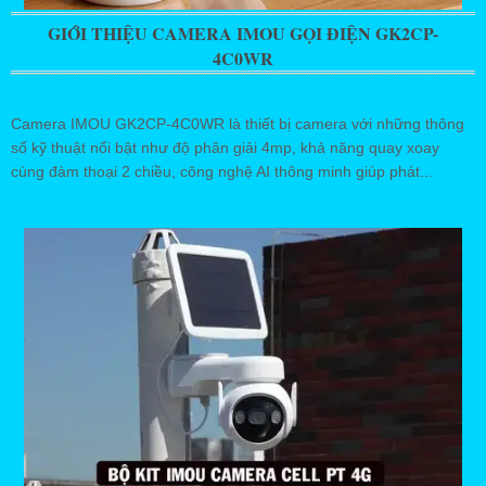
GIỚI THIỆU CAMERA IMOU GỌI ĐIỆN GK2CP-
4C0WR
Camera IMOU GK2CP-4C0WR là thiết bị camera với những thông
số kỹ thuật nổi bật như độ phân giải 4mp, khả năng quay xoay
cùng đàm thoại 2 chiều, công nghệ AI thông minh giúp phát...