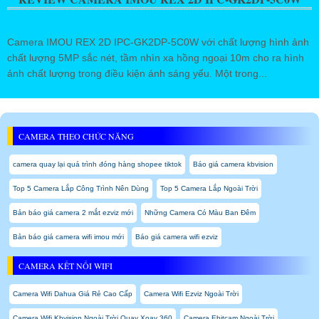
Camera IMOU REX 2D IPC-GK2DP-5C0W với chất lượng hình ảnh
chất lượng 5MP sắc nét, tầm nhìn xa hồng ngoại 10m cho ra hình
ảnh chất lượng trong điều kiện ánh sáng yếu. Một trong...
CAMERA THEO CHỨC NĂNG
camera quay lại quá trình đóng hàng shopee tiktok
Báo giá camera kbvision
Top 5 Camera Lắp Công Trình Nên Dùng
Top 5 Camera Lắp Ngoài Trời
Bản báo giá camera 2 mắt ezviz mới
Những Camera Có Màu Ban Đêm
Bản báo giá camera wifi imou mới
Báo giá camera wifi ezviz
CAMERA KẾT NỐI WIFI
Camera Wifi Dahua Giá Rẻ Cao Cấp
Camera Wifi Ezviz Ngoài Trời
Camera Wifi Kbvision Ngoài Trời Quay Xoay 360
Camera Ebitcam Ngoài Trời