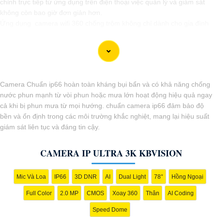
chỉnh trực tiếp từ ứng dụng trên điện thoại việc quản lý và giám sát
không còn bao giờ đơn giản hơn.
Ứng dụng camera wifi 360 chống trộm không chỉ dành cho gia đình
mà còn phù hợp cho văn phòng, cửa hàng với chi phí tiết kiệm, đẳng
cấp an ninh mà không tốn kém.
Camera Chuẩn ip66 hoàn toàn kháng bụi bẩn và có khả năng chống
nước phun mạnh từ vòi phun hoặc mưa lớn hoạt động hiệu quả ngay
cả khi bị phun mưa từ mọi hướng. chuẩn camera ip66 đảm bảo độ
bền và ổn định trong các môi trường khắc nghiệt, mang lại hiệu suất
giám sát liên tục và đáng tin cậy.
'
CAMERA IP ULTRA 3K KBVISION
Mic Và Loa
IP66
3D DNR
AI
Dual Light
78°
Hồng Ngoại
Full Color
2.0 MP
CMOS
Xoay 360
Thân
AI Coding
Speed Dome