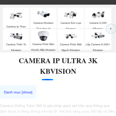
Camera Kbvision
Camera Kim Loại
Camera H.265
Camera Ip Than
Tích Hợp Ai
Kbvison
KBvision
Kbvision
Camera Phát Hiện
Camera Thân To
Camera Phân Biệt
Lắp Camera H.265+
Khuôn Mặt Kbvision
Kbvision
Người Kbvision
Kbvision
CAMERA IP ULTRA 3K
KBVISION
Camera Chống Trộm 360 là giải pháp giám sát hiệu quả thông qua
điện thoại di động không nên bỏ lỡ. Với khả năng xoay 360 độ và điều