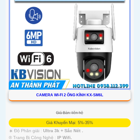
CAMERA WI-FI 2 ỐNG KÍNH KX-SM6L
Giá Bán: liên hệ
Giá Khuyến Mại: 5%-35%
☀️ Độ Phân giải :
Ultra 3k + Sắc Nét .
®️ Trang Bị Công Nghệ :
IP Wifi.