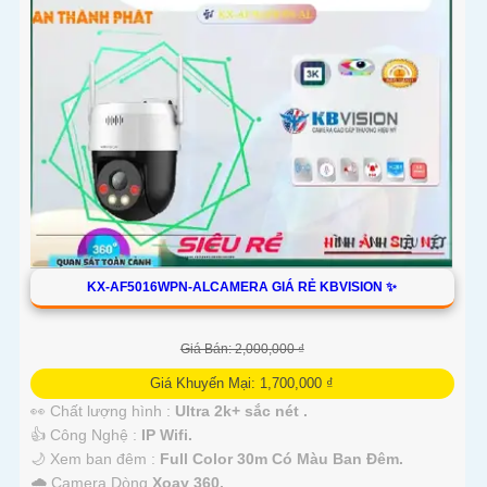
KX-AF5016WPN-ALCAMERA GIÁ RẺ KBVISION ✨
Giá Bán: 2,000,000 ₫
Giá Khuyến Mại: 1,700,000 ₫
👀 Chất lượng hình :
Ultra 2k+ sắc nét .
👍 Công Nghệ :
IP Wifi.
🌙 Xem ban đêm :
Full Color 30m Có Màu Ban Đêm.
🌧️ Camera Dòng
Xoay 360.