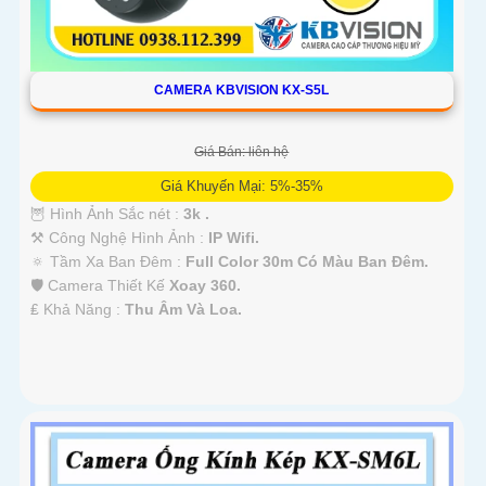
CAMERA KBVISION KX-S5L
Giá Bán: liên hệ
Giá Khuyến Mại: 5%-35%
🦉 Hình Ảnh Sắc nét :
3k .
⚒ Công Nghệ Hình Ảnh :
IP Wifi.
🔅 Tầm Xa Ban Đêm :
Full Color 30m Có Màu Ban Ðêm.
🛡 Camera Thiết Kế
Xoay 360.
️₤ Khả Năng :
Thu Âm Và Loa.