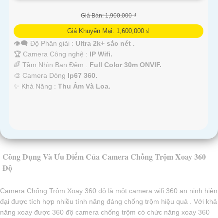
Giá Bán: 1,900,000 ₫
Giá Khuyến Mại: 1,600,000 ₫
👁️‍🗨 Độ Phân giải :
Ultra 2k+ sắc nét .
🏆 Camera Công nghệ :
IP Wifi.
🌈 Tầm Nhìn Ban Đêm :
Full Color 30m ONVIF.
🎨 Camera Dòng
Ip67 360.
️✨ Khả Năng :
Thu Âm Và Loa.
Công Dụng Và Ưu Điểm Của Camera Chống Trộm Xoay 360
Độ
Camera Chống Trộm Xoay 360 độ là một camera wifi 360 an ninh hiện
đại được tích hợp nhiều tính năng đáng chống trộm hiệu quả . Với khả
năng xoay được 360 độ camera chống trộm có chức năng xoay 360