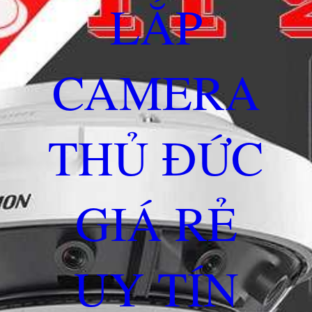
LẮP
CAMERA
THỦ ĐỨC
GIÁ RẺ
UY TÍN